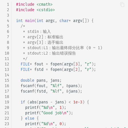
 1
#include
<cmath>
 2
#include
<cstdio>
 3
 4
int
main
(
int
argc
,
char
*
argv
[])
{
 5
/*
 6
   * stdin：输入
 7
   * argv[2]：标准输出
 8
   * argv[3]：选手输出
 9
   * stdout:L1：输出最终得分比率 (0 ~ 1)
10
   * stdout:L2：输出错误报告
11
   */
12
FILE
*
fout
=
fopen
(
argv
[
3
],
"r"
);
13
FILE
*
fstd
=
fopen
(
argv
[
2
],
"r"
);
14
15
double
pans
,
jans
;
16
fscanf
(
fout
,
"%lf"
,
&
pans
);
17
fscanf
(
fstd
,
"%lf"
,
&
jans
);
18
19
if
(
abs
(
pans
-
jans
)
<
1e-3
)
{
20
printf
(
"%d
\n
"
,
1
);
21
printf
(
"Good job
\n
"
);
22
}
else
{
23
printf
(
"%d
\n
"
,
0
);