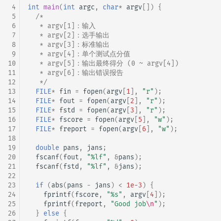
 4
int
main
(
int
argc
,
char
*
argv
[])
{
 5
/*
 6
   * argv[1]：输入
 7
   * argv[2]：选手输出
 8
   * argv[3]：标准输出
 9
   * argv[4]：单个测试点分值
10
   * argv[5]：输出最终得分 (0 ~ argv[4])
11
   * argv[6]：输出错误报告
12
   */
13
FILE
*
fin
=
fopen
(
argv
[
1
],
"r"
);
14
FILE
*
fout
=
fopen
(
argv
[
2
],
"r"
);
15
FILE
*
fstd
=
fopen
(
argv
[
3
],
"r"
);
16
FILE
*
fscore
=
fopen
(
argv
[
5
],
"w"
);
17
FILE
*
freport
=
fopen
(
argv
[
6
],
"w"
);
18
19
double
pans
,
jans
;
20
fscanf
(
fout
,
"%lf"
,
&
pans
);
21
fscanf
(
fstd
,
"%lf"
,
&
jans
);
22
23
if
(
abs
(
pans
-
jans
)
<
1e-3
)
{
24
fprintf
(
fscore
,
"%s"
,
argv
[
4
]);
25
fprintf
(
freport
,
"Good job
\n
"
);
26
}
else
{