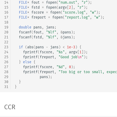
14
FILE
*
fout
=
fopen
(
"num.out"
,
"r"
);
15
FILE
*
fstd
=
fopen
(
argv
[
2
],
"r"
);
16
FILE
*
fscore
=
fopen
(
"score.log"
,
"w"
);
17
FILE
*
freport
=
fopen
(
"report.log"
,
"w"
);
18
19
double
pans
,
jans
;
20
fscanf
(
fout
,
"%lf"
,
&
pans
);
21
fscanf
(
fstd
,
"%lf"
,
&
jans
);
22
23
if
(
abs
(
pans
-
jans
)
<
1e-3
)
{
24
fprintf
(
fscore
,
"%s"
,
argv
[
1
]);
25
fprintf
(
freport
,
"Good job
\n
"
);
26
}
else
{
27
fprintf
(
fscore
,
"%d"
,
0
);
28
fprintf
(
freport
,
"Too big or too small, expec
29
pans
);
30
}
31
}
CCR