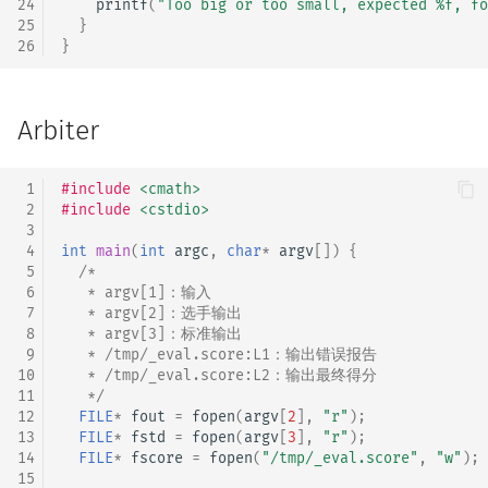
24
printf
(
"Too big or too small, expected %f, fo
25
}
26
}
Arbiter
 1
#include
<cmath>
 2
#include
<cstdio>
 3
 4
int
main
(
int
argc
,
char
*
argv
[])
{
 5
/*
 6
   * argv[1]：输入
 7
   * argv[2]：选手输出
 8
   * argv[3]：标准输出
 9
   * /tmp/_eval.score:L1：输出错误报告
10
   * /tmp/_eval.score:L2：输出最终得分
11
   */
12
FILE
*
fout
=
fopen
(
argv
[
2
],
"r"
);
13
FILE
*
fstd
=
fopen
(
argv
[
3
],
"r"
);
14
FILE
*
fscore
=
fopen
(
"/tmp/_eval.score"
,
"w"
);
15