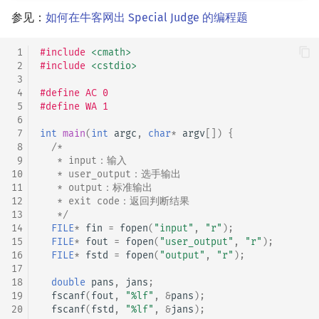
参见：
如何在牛客网出 Special Judge 的编程题
 1
#include
<cmath>
 2
#include
<cstdio>
 3
 4
#define AC 0
 5
#define WA 1
 6
 7
int
main
(
int
argc
,
char
*
argv
[])
{
 8
/*
 9
   * input：输入
10
   * user_output：选手输出
11
   * output：标准输出
12
   * exit code：返回判断结果
13
   */
14
FILE
*
fin
=
fopen
(
"input"
,
"r"
);
15
FILE
*
fout
=
fopen
(
"user_output"
,
"r"
);
16
FILE
*
fstd
=
fopen
(
"output"
,
"r"
);
17
18
double
pans
,
jans
;
19
fscanf
(
fout
,
"%lf"
,
&
pans
);
20
fscanf
(
fstd
,
"%lf"
,
&
jans
);