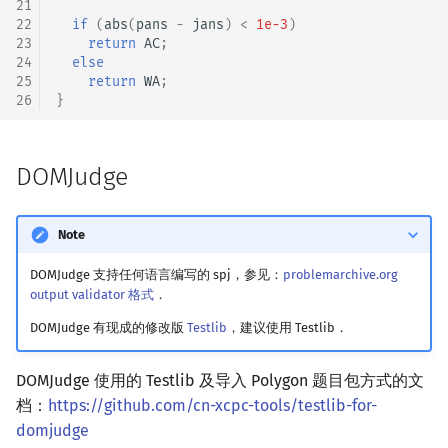
21
22
if
(
abs
(
pans
-
jans
)
<
1e-3
)
23
return
AC
;
24
else
25
return
WA
;
26
}
DOMJudge
Note
DOMJudge 支持任何语言编写的 spj，参见：
problemarchive.org
output validator 格式
．
DOMJudge 有现成的修改版
Testlib
，建议使用 Testlib．
DOMJudge 使用的 Testlib 及导入 Polygon 题目包方式的文
档：
https://github.com/cn-xcpc-tools/testlib-for-
domjudge