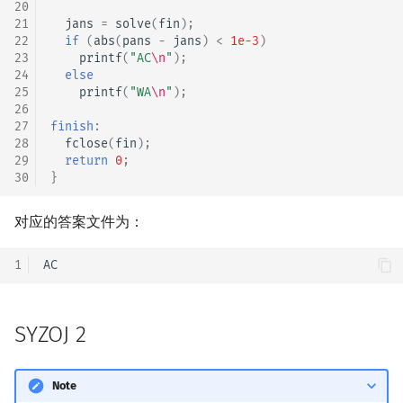
20
21
jans
=
solve
(
fin
);
22
if
(
abs
(
pans
-
jans
)
<
1e-3
)
23
printf
(
"AC
\n
"
);
24
else
25
printf
(
"WA
\n
"
);
26
27
finish
:
28
fclose
(
fin
);
29
return
0
;
30
}
对应的答案文件为：
1
SYZOJ 2
Note