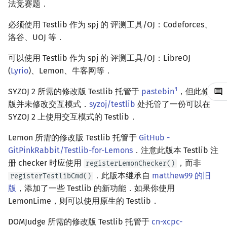
法竞赛题．
回文树
概率论
可持久化数据结构
欧拉图
Kahan 求和
二次剩余
必须使用 Testlib 作为 spj 的 评测工具/OJ：Codeforces、
序列自动机
博弈论
树套树
哈密顿图
珂朵莉树/颜色段均摊
阶 & 原根
洛谷、UOJ 等．
可以使用 Testlib 作为 spj 的 评测工具/OJ：LibreOJ
最小表示法
数值算法
K-D Tree
二分图
空间优化简介
离散对数
(
Lyrio
)、Lemon、牛客网等．
Lyndon 分解
序理论
动态树
平面图
高次剩余 & 单位根
1
SYZOJ 2 所需的修改版 Testlib 托管于
pastebin
，但此修改
版并未修改交互模式．
syzoj/testlib
处托管了一份可以在
Main–Lorentz 算法
杨氏矩阵
析合树
弦图
数论分块
SYZOJ 2 上使用交互模式的 Testlib．
拟阵
PQ 树
图的着色
狄利克雷卷积
Lemon 所需的修改版 Testlib 托管于
GitHub -
GitPinkRabbit/Testlib-for-Lemons
．注意此版本 Testlib 注
Berlekamp–Massey 算法
手指树
网络流
莫比乌斯反演
册 checker 时应使用
，而非
registerLemonChecker()
．此版本继承自
matthew99 的旧
registerTestlibCmd()
霍夫曼树
图的匹配
杜教筛
版
，添加了一些 Testlib 的新功能．如果你使用
LemonLime，则可以使用原生的 Testlib．
Prüfer 序列
Powerful Number 筛
DOMJudge 所需的修改版 Testlib 托管于
cn-xcpc-