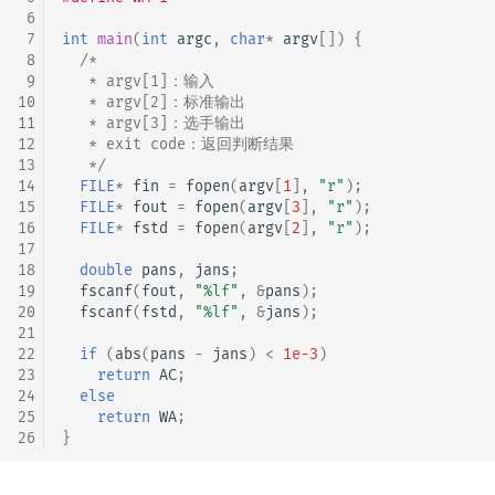
 6
 7
int
main
(
int
argc
,
char
*
argv
[])
{
 8
/*
 9
   * argv[1]：输入
10
   * argv[2]：标准输出
11
   * argv[3]：选手输出
12
   * exit code：返回判断结果
13
   */
14
FILE
*
fin
=
fopen
(
argv
[
1
],
"r"
);
15
FILE
*
fout
=
fopen
(
argv
[
3
],
"r"
);
16
FILE
*
fstd
=
fopen
(
argv
[
2
],
"r"
);
17
18
double
pans
,
jans
;
19
fscanf
(
fout
,
"%lf"
,
&
pans
);
20
fscanf
(
fstd
,
"%lf"
,
&
jans
);
21
22
if
(
abs
(
pans
-
jans
)
<
1e-3
)
23
return
AC
;
24
else
25
return
WA
;
26
}