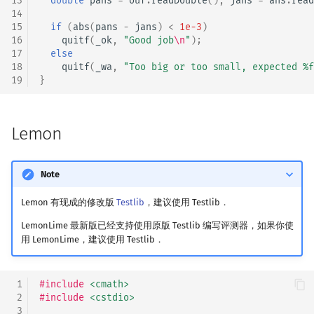
13
double
pans
=
ouf
.
readDouble
(),
jans
=
ans
.
read
14
15
if
(
abs
(
pans
-
jans
)
<
1e-3
)
16
quitf
(
_ok
,
"Good job
\n
"
);
17
else
18
quitf
(
_wa
,
"Too big or too small, expected %f
19
}
Lemon
Note
Lemon 有现成的修改版
Testlib
，建议使用 Testlib．
LemonLime 最新版已经支持使用原版 Testlib 编写评测器，如果你使
用 LemonLime，建议使用 Testlib．
 1
#include
<cmath>
 2
#include
<cstdio>
 3