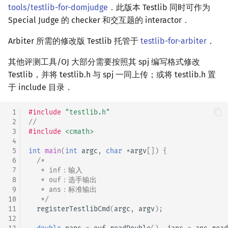
tools/testlib-for-domjudge
．此版本 Testlib 同时可作为
矩阵树定理
Min_25 筛
Special Judge 的 checker 和交互题的 interactor．
LGV 引理
洲阁筛
Arbiter 所需的修改版 Testlib 托管于
testlib-for-arbiter
．
最大团搜索算法
类欧几里德算法
其他评测工具/OJ 大部分需要按照其 spj 编写格式修改
Testlib，并将 testlib.h 与 spj 一同上传；或将 testlib.h 置
支配树
Meissel–Lehmer 算法
于 include 目录．
图上随机游走
连分数
 1
#include
"testlib.h"
 2
//
 3
#include
<cmath>
Stern–Brocot 树与 Farey
 4
 5
int
main
(
int
argc
,
char
*
argv
[])
{
二次域
 6
/*
 7
   * inf：输入
 8
   * ouf：选手输出
Pell 方程
 9
   * ans：标准输出
10
   */
11
registerTestlibCmd
(
argc
,
argv
);
12