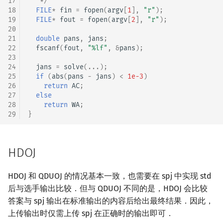
17
   */
18
FILE
*
fin
=
fopen
(
argv
[
1
],
"r"
);
19
FILE
*
fout
=
fopen
(
argv
[
2
],
"r"
);
20
21
double
pans
,
jans
;
22
fscanf
(
fout
,
"%lf"
,
&
pans
);
23
24
jans
=
solve
(...);
25
if
(
abs
(
pans
-
jans
)
<
1e-3
)
26
return
AC
;
27
else
28
return
WA
;
29
}
HDOJ
HDOJ 和 QDUOJ 的情况基本一致，也需要在 spj 中实现 std
后与选手输出比较．但与 QDUOJ 不同的是，HDOJ 会比较
答案与 spj 输出在标准输出的内容后给出最终结果．因此，
上传输出时仅需上传 spj 在正确时的输出即可．