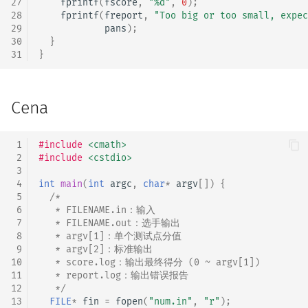
27
fprintf
(
fscore
,
"%d"
,
0
);
28
fprintf
(
freport
,
"Too big or too small, expec
29
pans
);
30
}
31
}
Cena
 1
#include
<cmath>
 2
#include
<cstdio>
 3
 4
int
main
(
int
argc
,
char
*
argv
[])
{
 5
/*
 6
   * FILENAME.in：输入
 7
   * FILENAME.out：选手输出
 8
   * argv[1]：单个测试点分值
 9
   * argv[2]：标准输出
10
   * score.log：输出最终得分 (0 ~ argv[1])
11
   * report.log：输出错误报告
12
   */
13
FILE
*
fin
=
fopen
(
"num.in"
,
"r"
);