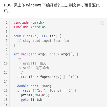
HDOJ 需上传 Windows 下编译后的二进制文件，而非源代
码．
 1
#include
<cmath>
 2
#include
<cstdio>
 3
 4
double
solve
(
FILE
*
fin
)
{
 5
// std, read input from fin
 6
}
 7
 8
int
main
(
int
argc
,
char
*
argv
[])
{
 9
/*
10
   * argv[1]：输入
11
   * stdin：选手输出
12
   */
13
FILE
*
fin
=
fopen
(
argv
[
1
],
"r"
);
14
15
double
pans
,
jans
;
16
if
(
scanf
(
"%lf"
,
&
pans
)
!=
1
)
{
17
printf
(
"WA
\n
"
);
18
goto
finish
;
19
}