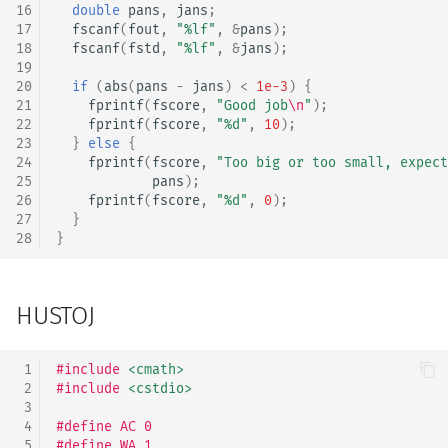
16
double
pans
,
jans
;
17
fscanf
(
fout
,
"%lf"
,
&
pans
);
18
fscanf
(
fstd
,
"%lf"
,
&
jans
);
19
20
if
(
abs
(
pans
-
jans
)
<
1e-3
)
{
21
fprintf
(
fscore
,
"Good job
\n
"
);
22
fprintf
(
fscore
,
"%d"
,
10
);
23
}
else
{
24
fprintf
(
fscore
,
"Too big or too small, expect
25
pans
);
26
fprintf
(
fscore
,
"%d"
,
0
);
27
}
28
}
HUSTOJ
 1
#include
<cmath>
 2
#include
<cstdio>
 3
 4
#define AC 0
 5
#define WA 1