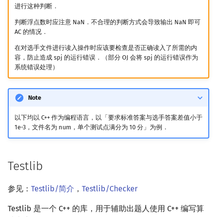
进行这种判断．
镜像站列表
Dev-C++
QDUOJ
Java 速成
前缀和 & 差分
IDA*
状压 DP
Boyer–Moore 算法
置换和排列
块状数据结构
拓扑排序
扫描线
有限状态自动机
文件操作
Lambda 表达式
归并排序
裴蜀定理 & 一次不定方程
多项式多点求值|快速插值
贝尔数
线性基
AVL 树
虚树
判断浮点数时应注意 NaN．不合理的判断方式会导致输出 NaN 即可
AC 的情况．
致谢
CLion
HDOJ
Java 进阶
二分
回溯法
数位 DP
Z 函数（扩展 KMP）
弧度制与坐标系
单调栈
最短路问题
旋转卡壳
计算理论基础
pb_ds
堆排序
费马小定理 & 欧拉定理
多项式初等函数
伯努利数
线性映射
红黑树
树分治
在对选手文件进行读入操作时应该要检查是否正确读入了所需的内
容，防止造成 spj 的运行错误．（部分 OJ 会将 spj 的运行错误作为
Geany
SYZOJ 2
倍增
Dancing Links
插头 DP
AC 自动机
复数
单调队列
生成树问题
半平面交
字节顺序
编译优化
桶排序
模逆元
常系数齐次线性递推
Entringer Number
特征多项式
左偏红黑树
动态树分治
系统错误处理）
Xcode
牛客网
构造
Alpha–Beta 剪枝
计数 DP
后缀数组 (SA)
数论
ST 表
斯坦纳树
平面最近点对
约瑟夫问题
希尔排序
线性同余方程
多项式平移|连续点值平移
Eulerian Number
对角化
AA 树
AHU 算法
Note
GUIDE
DOMJudge
优化
动态 DP
后缀自动机 (SAM)
多项式与生成函数
树状数组
拆点
随机增量法
表达式求值
锦标赛排序
中国剩余定理
符号化方法
分拆数
Jordan标准型
树哈希
以下均以 C++ 作为编程语言，以「要求标准答案与选手答案差值小于
1e-3，文件名为 num，单个测试点满分为 10 分」为例．
Sublime Text
参考资料
概率 DP
后缀平衡树
组合数学
线段树
连通性相关
反演变换
在一台机器上规划任务
Tim 排序
升幂引理
Lagrange 反演
范德蒙德卷积
树上随机游走
CP Editor
DP 套 DP
广义后缀自动机
线性代数
划分树
环计数问题
计算几何杂项
主元素问题
排序相关 STL
阶乘取模
形式幂级数复合|复合逆
Pólya 计数
Testlib
Code::Blocks
DP 优化
后缀树
线性规划
二叉搜索树 & 平衡树
最小环
Garsia–Wachs 算法
排序应用
卢卡斯定理
普通生成函数
图论计数
参见：
Testlib/简介
，
Testlib/Checker
其它 DP 方法
Manacher
抽象代数
跳表
2-SAT
15-puzzle
同余方程
指数生成函数
Testlib 是一个 C++ 的库，用于辅助出题人使用 C++ 编写算