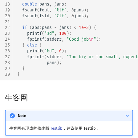
18
double
pans
,
jans
;
19
fscanf
(
fout
,
"%lf"
,
&
pans
);
20
fscanf
(
fstd
,
"%lf"
,
&
jans
);
21
22
if
(
abs
(
pans
-
jans
)
<
1e-3
)
{
23
printf
(
"%d"
,
100
);
24
fprintf
(
stderr
,
"Good job
\n
"
);
25
}
else
{
26
printf
(
"%d"
,
0
);
27
fprintf
(
stderr
,
"Too big or too small, expect
28
pans
);
29
}
30
}
牛客网
Note
牛客网有现成的修改版
Testlib
，建议使用 Testlib．