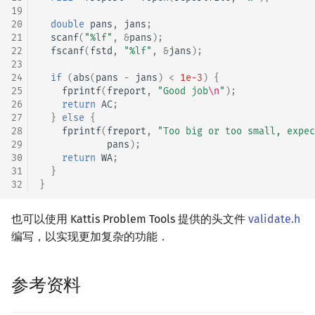
19
20
double
pans
,
jans
;
21
scanf
(
"%lf"
,
&
pans
);
22
fscanf
(
fstd
,
"%lf"
,
&
jans
);
23
24
if
(
abs
(
pans
-
jans
)
<
1e-3
)
{
25
fprintf
(
freport
,
"Good job
\n
"
);
26
return
AC
;
27
}
else
{
28
fprintf
(
freport
,
"Too big or too small, expec
29
pans
);
30
return
WA
;
31
}
32
}
也可以使用 Kattis Problem Tools 提供的头文件
validate.h
编写，以实现更加复杂的功能．
参考资料