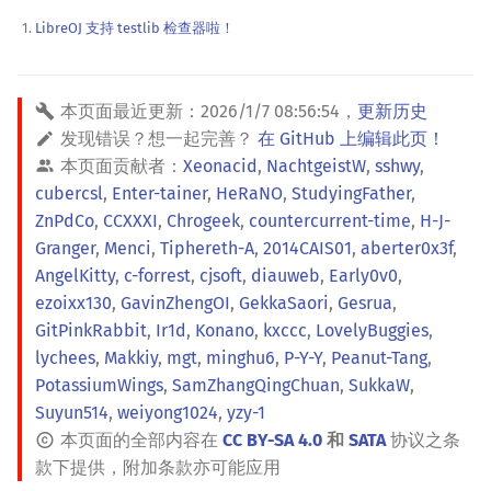
LibreOJ 支持 testlib 检查器啦！
本页面最近更新：
2026/1/7 08:56:54
，
更新历史
发现错误？想一起完善？
在 GitHub 上编辑此页！
本页面贡献者：
Xeonacid
,
NachtgeistW
,
sshwy
,
cubercsl
,
Enter-tainer
,
HeRaNO
,
StudyingFather
,
ZnPdCo
,
CCXXXI
,
Chrogeek
,
countercurrent-time
,
H-J-
Granger
,
Menci
,
Tiphereth-A
,
2014CAIS01
,
aberter0x3f
,
AngelKitty
,
c-forrest
,
cjsoft
,
diauweb
,
Early0v0
,
ezoixx130
,
GavinZhengOI
,
GekkaSaori
,
Gesrua
,
GitPinkRabbit
,
Ir1d
,
Konano
,
kxccc
,
LovelyBuggies
,
lychees
,
Makkiy
,
mgt
,
minghu6
,
P-Y-Y
,
Peanut-Tang
,
PotassiumWings
,
SamZhangQingChuan
,
SukkaW
,
Suyun514
,
weiyong1024
,
yzy-1
本页面的全部内容在
CC BY-SA 4.0
和
SATA
协议之条
款下提供，附加条款亦可能应用