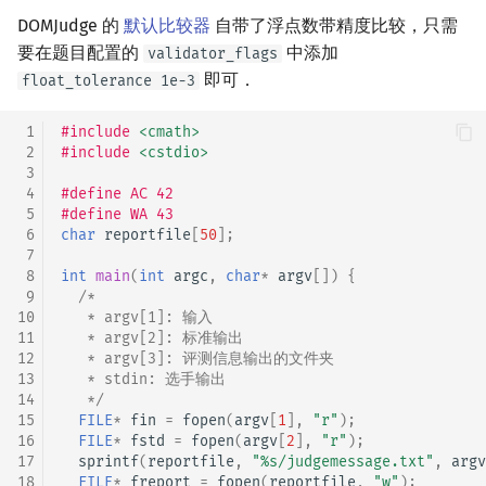
DOMJudge 的
默认比较器
自带了浮点数带精度比较，只需
要在题目配置的
中添加
validator_flags
即可．
float_tolerance 1e-3
 1
#include
<cmath>
 2
#include
<cstdio>
 3
 4
#define AC 42
 5
#define WA 43
 6
char
reportfile
[
50
];
 7
 8
int
main
(
int
argc
,
char
*
argv
[])
{
 9
/*
10
   * argv[1]: 输入
11
   * argv[2]: 标准输出
12
   * argv[3]: 评测信息输出的文件夹
13
   * stdin: 选手输出
14
   */
15
FILE
*
fin
=
fopen
(
argv
[
1
],
"r"
);
16
FILE
*
fstd
=
fopen
(
argv
[
2
],
"r"
);
17
sprintf
(
reportfile
,
"%s/judgemessage.txt"
,
argv
18
FILE
*
freport
=
fopen
(
reportfile
,
"w"
);