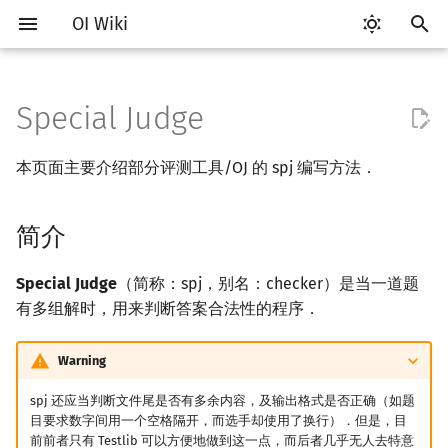
OI Wiki
键
入
Special Judge
Getting Started
比赛相关简介
Vim
评测工具简介
简介
Testlib 简介
语言基础简介
算法基础简介
搜索部分简介
动态规划部分简介
字符串部分简介
数学部分简介
数据结构部分简介
图论部分简介
计算几何部分简介
杂项简介
RMQ
OI 赛事与赛制
题型概述
读入、输出优化
Hello, World!
C++ 标准库简介
类
复杂度简介
排序简介
DP 优化简介
后缀数组简介
数字系统简介
数论基础
多项式与生成函数简介
排列组合
线性代数简介
线性规划基础
基本概念
基本概念
博弈论简介
插值
并查集
堆简介
分块思想
线段树基础
二叉搜索树 & 平衡树
可持久化数据结构简介
线段树套线段树
Link Cut Tree
树基础
最短路
最小生成树
强连通分量
网络流简介
图匹配
离线算法简介
随机函数
以
本页面主要介绍部分评测工具/OJ 的 spj 编写方法．
开
关于本项目
赛事
Emacs
Arbiter
Testlib
通用
C++ 基础
复杂度
DFS（搜索）
动态规划基础
字符串基础
布尔代数
栈
图论相关概念
二维计算几何基础
离散化
并查集应用
ICPC/CCPC 赛事与赛制
交互题
分段打表
C++ 语法基础
STL 容器
命名空间
均摊复杂度
选择排序
单调队列/单调栈优化
最优原地后缀排序算法
进位制
模算术简介
代数基本定理
抽屉原理
向量
单纯形法
群论
条件概率与独立性
公平组合游戏
数值积分
并查集复杂度
二叉堆
块状数组
线段树合并 & 分裂
Treap
可持久化线段树
平衡树套线段树
全局平衡二叉树
树的直径
差分约束
最小树形图
双连通分量
最大流
二分图最大匹配
CDQ 分治
随机化技巧
始
简介
如何参与
题型
VS Code
Cena
Lemon
Generator
C++ 标准库
枚举
BFS（搜索）
记忆化搜索
标准库
数字系统
队列
图的存储
三维计算几何基础
双指针
括号序列
常见错误
变量
STL 算法
值类别
冒泡排序
斜率优化
平衡三进制
素数
快速傅里叶变换
容斥原理
内积和外积
环论
随机变量
零和游戏
高斯消元
配对堆
块状链表
李超线段树
Splay 树
可持久化块状数组
线段树套平衡树
Euler Tour Tree
树的中心
k 短路
最小直径生成树
割点和桥
最小割
二分图最大权匹配
整体二分
爬山算法
搜
OI Wiki 不是什么
学习路线
Atom
CCR Plus
Cena
Validator
C++ 进阶
模拟
双向搜索
背包 DP
字符串匹配
位操作
链表
DFS（图论）
距离
离线算法
线段树与离线询问
常见技巧
运算
bitset
重载运算符
插入排序
四边形不等式优化
格雷码
最大公约数
快速数论变换
斐波那契数列
矩阵
域论
随机变量的数字特征
非公平组合游戏
牛顿迭代法
左偏树
树分块
猫树
WBLT
可持久化平衡树
树状数组套权值线段树
Top Tree
树的重心
同余最短路
圆方树
费用流
一般图最大匹配
莫队算法
模拟退火
索
Special Judge
（简称：spj，别名：checker）是当一道题
有多组解时，用来判断答案合法性的程序．
格式手册
学习资源
Eclipse
Lemon
CCR
Interactor
C++ 与其他常用语言的区别
递归 & 分治
启发式搜索
区间 DP
字符串哈希
二进制集合操作
哈希表
BFS（图论）
Pick 定理
分数规划
流程控制语句
string
引用
计数排序
Slope Trick 优化
欧拉函数
快速沃尔什变换
错位排列
初等变换
Schreier–Sims 算法
概率不等式
Sqrt Tree
区间最值操作 & 区间历史
替罪羊树
可持久化字典树
分块套树状数组
最近公共祖先
点/边连通度
上下界网络流
一般图最大权匹配
值
Warning
数学符号表
技巧
Notepad++
Arbiter
Checker
Pascal 转 C++ 急救
贪心
A*
DAG 上的 DP
字典树 (Trie)
高精度计算
并查集
树上问题
三角剖分
随机化
高级数据类型
pair
常量
基数排序
WQS 二分
筛法
Chirp Z 变换
卡特兰数
行列式
笛卡尔树
可持久化可并堆
树链剖分
Stoer–Wagner 算法
稳定匹配
spj 还应当判断文件尾是否有多余内容，及输出格式是否正确（如题
Kinetic Tournament Tree
目要求数字间用一个空格隔开，而选手却使用了换行）．但是，目
F.A.Q.
出题
Kate
HUSTOJ
Python 速成
排序
迭代加深搜索
树形 DP
前缀函数与 KMP 算法
快速幂
堆
有向无环图
凸包
悬线法
函数
新版 C++ 特性
快速排序
状态设计优化
分解质因数
多项式牛顿迭代
斯特林数
线性空间
Size Balanced Tree
树上启发式合并
前前者只有 Testlib 可以方便地做到这一点，而后者几乎无人去特意