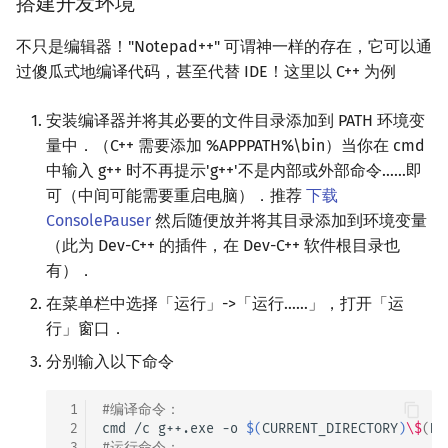
搭建开发环境
不只是编辑器！"Notepad++" 可谓神一样的存在，它可以通
过傻瓜式地编译代码，甚至代替 IDE！这里以 C++ 为例
安装编译器并将其必要的文件目录添加到 PATH 环境变
量中．（C++ 需要添加 %APPPATH%\bin）当你在 cmd
中输入 g++ 时不再提示'g++'不是内部或外部命令……即
可（中间可能需要重启电脑）．推荐
下载
ConsolePauser
然后随便放并将其目录添加到环境变量
（此为 Dev-C++ 的插件，在 Dev-C++ 软件根目录也
有）．
在菜单栏中选择「运行」->「运行……」，打开「运
行」窗口．
分别输入以下命令
 1
#编译命令：
 2
cmd
/c
g++.exe
-o
$(
CURRENT_DIRECTORY
)
\$
(
NA
 3
#运行命令：