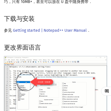
巧，只有 10MB+，甚至可以放在 U 盘中随身携带．
镜像站列表
Java 速成
前缀和 & 差分
IDA*
状压 DP
Boyer–Moore 算法
置换和排列
块状数据结构
拓扑排序
扫描线
有限状态自动机
代码高亮
文件操作
Lambda 表达式
归并排序
裴蜀定理 & 一次不定方程
多项式多点求值|快速插值
贝尔数
线性基
AVL 树
虚树
下载与安装
致谢
Java 进阶
二分
回溯法
数位 DP
Z 函数（扩展 KMP）
弧度制与坐标系
单调栈
最短路问题
旋转卡壳
计算理论基础
显示所有字符
pb_ds
堆排序
费马小定理 & 欧拉定理
多项式初等函数
伯努利数
线性映射
红黑树
树分治
参见
Getting started | Notepad++ User Manual
．
倍增
Dancing Links
插头 DP
AC 自动机
复数
单调队列
生成树问题
半平面交
字节顺序
自动识别文件编码与换行符
编译优化
桶排序
模逆元
常系数齐次线性递推
Entringer Number
特征多项式
左偏红黑树
动态树分治
高级玩法
构造
Alpha–Beta 剪枝
计数 DP
后缀数组 (SA)
数论
ST 表
斯坦纳树
平面最近点对
约瑟夫问题
希尔排序
线性同余方程
多项式平移|连续点值平移
Eulerian Number
对角化
AA 树
AHU 算法
更改界面语言
优化
动态 DP
后缀自动机 (SAM)
多项式与生成函数
树状数组
拆点
随机增量法
表达式求值
宏
锦标赛排序
中国剩余定理
符号化方法
分拆数
Jordan标准型
树哈希
概率 DP
后缀平衡树
组合数学
线段树
连通性相关
反演变换
在一台机器上规划任务
录制宏
Tim 排序
升幂引理
Lagrange 反演
范德蒙德卷积
树上随机游走
DP 套 DP
广义后缀自动机
线性代数
划分树
环计数问题
计算几何杂项
主元素问题
使用宏
排序相关 STL
阶乘取模
形式幂级数复合|复合逆
Pólya 计数
DP 优化
后缀树
线性规划
二叉搜索树 & 平衡树
最小环
Garsia–Wachs 算法
大量处理，重复使用
排序应用
卢卡斯定理
普通生成函数
图论计数
其它 DP 方法
Manacher
抽象代数
跳表
2-SAT
15-puzzle
保存宏
同余方程
指数生成函数