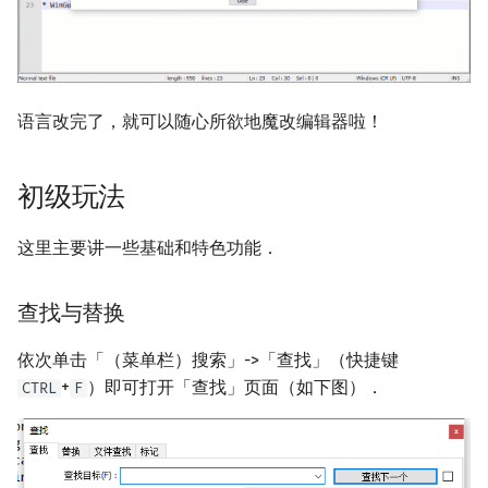
回文树
概率论
可持久化数据结构
欧拉图
Kahan 求和
插件
二次剩余
序列自动机
博弈论
树套树
哈密顿图
珂朵莉树/颜色段均摊
插件管理
阶 & 原根
语言改完了，就可以随心所欲地魔改编辑器啦！
最小表示法
数值算法
K-D Tree
二分图
空间优化简介
安装插件（商店）
离散对数
Lyndon 分解
序理论
动态树
平面图
安装插件（手动）
高次剩余 & 单位根
初级玩法
Main–Lorentz 算法
杨氏矩阵
析合树
弦图
更新插件
数论分块
这里主要讲一些基础和特色功能．
拟阵
PQ 树
图的着色
移除插件
狄利克雷卷积
查找与替换
Berlekamp–Massey 算法
手指树
网络流
搭建开发环境
莫比乌斯反演
依次单击「（菜单栏）搜索」->「查找」（快捷键
+
）即可打开「查找」页面（如下图）．
CTRL
F
小彩蛋
霍夫曼树
图的匹配
杜教筛
Prüfer 序列
Powerful Number 筛