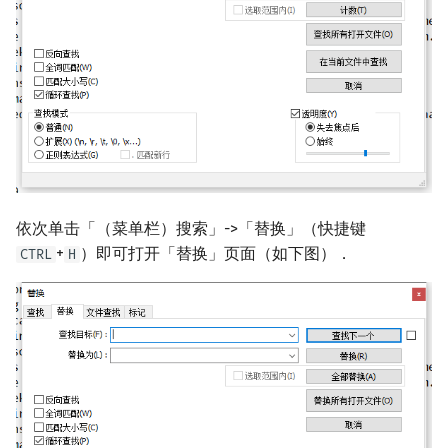
矩阵树定理
Min_25 筛
LGV 引理
洲阁筛
最大团搜索算法
类欧几里德算法
支配树
Meissel–Lehmer 算法
图上随机游走
连分数
依次单击「（菜单栏）搜索」->「替换」（快捷键
+
）即可打开「替换」页面（如下图）．
CTRL
H
Stern–Brocot 树与 Farey
二次域
Pell 方程