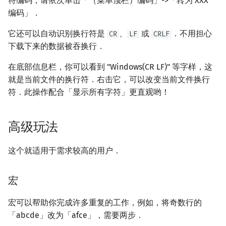
符编码，请依次单击「（菜单顶栏）编码」->「转为 XXX
编码」．
它还可以自动识别换行符是
、
或
．不用担心
CR
LF
CRLF
下载下来的数据被吞换行．
在底部信息栏，你可以看到 "Windows(CR LF)" 等字样，这
就是当前文件的换行符．右击它，可以改变当前文件换行
符．此操作配合「显示所有字符」更直观哟！
高级玩法
这个就适用于需求较高的用户．
宏
宏可以帮助你完成许多重复的工作，例如，将奇数行的
「abcde」改为「afce」，需要两步．