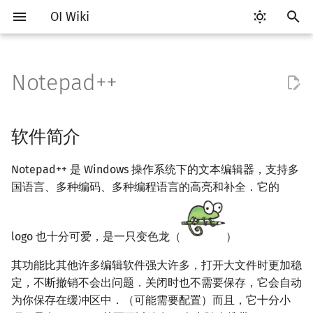
OI Wiki
键
入
Notepad++
Getting Started
比赛相关简介
软件简介
评测工具简介
Testlib 简介
语言基础简介
算法基础简介
搜索部分简介
动态规划部分简介
字符串部分简介
数学部分简介
数据结构部分简介
图论部分简介
计算几何部分简介
杂项简介
RMQ
OI 赛事与赛制
题型概述
读入、输出优化
Hello, World!
C++ 标准库简介
类
复杂度简介
排序简介
DP 优化简介
后缀数组简介
数字系统简介
数论基础
多项式与生成函数简介
排列组合
线性代数简介
线性规划基础
基本概念
基本概念
博弈论简介
插值
并查集
堆简介
分块思想
线段树基础
二叉搜索树 & 平衡树
可持久化数据结构简介
线段树套线段树
Link Cut Tree
树基础
最短路
最小生成树
强连通分量
网络流简介
图匹配
离线算法简介
随机函数
以
开
关于本项目
赛事
下载与安装
Arbiter
通用
C++ 基础
复杂度
DFS（搜索）
动态规划基础
字符串基础
布尔代数
栈
图论相关概念
二维计算几何基础
离散化
并查集应用
ICPC/CCPC 赛事与赛制
交互题
分段打表
C++ 语法基础
STL 容器
命名空间
均摊复杂度
选择排序
单调队列/单调栈优化
最优原地后缀排序算法
进位制
模算术简介
代数基本定理
抽屉原理
向量
单纯形法
群论
条件概率与独立性
公平组合游戏
数值积分
并查集复杂度
二叉堆
块状数组
线段树合并 & 分裂
Treap
可持久化线段树
平衡树套线段树
全局平衡二叉树
树的直径
差分约束
最小树形图
双连通分量
最大流
二分图最大匹配
CDQ 分治
随机化技巧
软件简介
始
如何参与
题型
更改界面语言
Cena
Generator
C++ 标准库
枚举
BFS（搜索）
记忆化搜索
标准库
数字系统
队列
图的存储
三维计算几何基础
双指针
括号序列
常见错误
变量
STL 算法
值类别
冒泡排序
斜率优化
平衡三进制
素数
快速傅里叶变换
容斥原理
内积和外积
环论
随机变量
零和游戏
高斯消元
配对堆
块状链表
李超线段树
Splay 树
可持久化块状数组
线段树套平衡树
Euler Tour Tree
树的中心
k 短路
最小直径生成树
割点和桥
最小割
二分图最大权匹配
整体二分
爬山算法
Notepad++ 是 Windows 操作系统下的文本编辑器，支持多
搜
国语言、多种编码、多种编程语言的高亮和补全．它的
OI Wiki 不是什么
学习路线
初级玩法
CCR Plus
Validator
C++ 进阶
模拟
双向搜索
背包 DP
字符串匹配
位操作
链表
DFS（图论）
距离
离线算法
线段树与离线询问
常见技巧
运算
bitset
重载运算符
插入排序
四边形不等式优化
格雷码
最大公约数
快速数论变换
斐波那契数列
矩阵
域论
随机变量的数字特征
非公平组合游戏
牛顿迭代法
左偏树
树分块
猫树
WBLT
可持久化平衡树
树状数组套权值线段树
Top Tree
树的重心
同余最短路
圆方树
费用流
一般图最大匹配
莫队算法
模拟退火
索
格式手册
学习资源
Lemon
Interactor
C++ 与其他常用语言的区别
递归 & 分治
启发式搜索
区间 DP
字符串哈希
二进制集合操作
哈希表
BFS（图论）
Pick 定理
分数规划
查找与替换
流程控制语句
string
引用
计数排序
Slope Trick 优化
欧拉函数
快速沃尔什变换
错位排列
初等变换
Schreier–Sims 算法
概率不等式
Sqrt Tree
区间最值操作 & 区间历史
替罪羊树
可持久化字典树
分块套树状数组
最近公共祖先
点/边连通度
上下界网络流
一般图最大权匹配
logo 也十分可爱，是一只变色龙（
）
值
其功能比其他许多编辑软件强大许多，打开大文件时更加稳
数学符号表
技巧
Checker
Pascal 转 C++ 急救
贪心
A*
DAG 上的 DP
字典树 (Trie)
高精度计算
并查集
树上问题
三角剖分
随机化
定期备份
高级数据类型
pair
常量
基数排序
WQS 二分
筛法
Chirp Z 变换
卡特兰数
行列式
笛卡尔树
可持久化可并堆
树链剖分
Stoer–Wagner 算法
稳定匹配
定，不断撤销不会出问题．关闭时也不需要保存，它会自动
Kinetic Tournament Tree
F.A.Q.
出题
Python 速成
排序
迭代加深搜索
树形 DP
前缀函数与 KMP 算法
快速幂
堆
有向无环图
凸包
悬线法
为你保存在缓冲区中．（可能需要配置）而且，它十分小
书签功能
函数
新版 C++ 特性
快速排序
状态设计优化
分解质因数
多项式牛顿迭代
斯特林数
线性空间
Size Balanced Tree
树上启发式合并