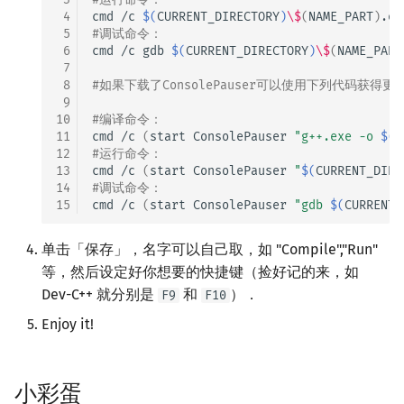
 4
cmd
/c
$(
CURRENT_DIRECTORY
)
\$
(
NAME_PART
)
.ex
 5
#调试命令：
 6
cmd
/c
gdb
$(
CURRENT_DIRECTORY
)
\$
(
NAME_PART
 7
 8
#如果下载了ConsolePauser可以使用下列代码获
 9
10
#编译命令：
11
cmd
/c
(
start
ConsolePauser
"g++.exe -o 
$(
C
12
#运行命令：
13
cmd
/c
(
start
ConsolePauser
"
$(
CURRENT_DIRE
14
#调试命令：
15
cmd
/c
(
start
ConsolePauser
"gdb 
$(
CURRENT_
单击「保存」，名字可以自己取，如 "Compile","Run"
等，然后设定好你想要的快捷键（捡好记的来，如
Dev-C++ 就分别是
和
）．
F9
F10
Enjoy it!
小彩蛋