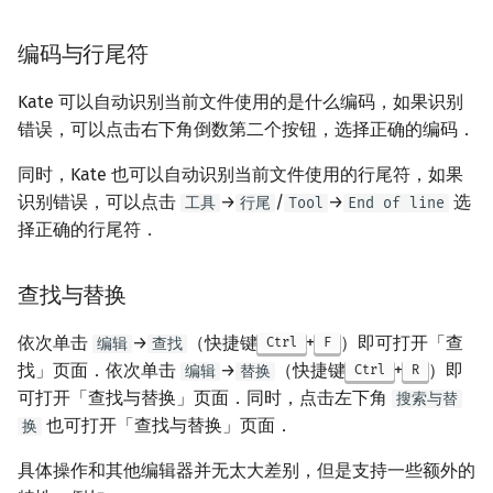
矩阵树定理
Min_25 筛
编码与行尾符
LGV 引理
洲阁筛
Kate 可以自动识别当前文件使用的是什么编码，如果识别
最大团搜索算法
类欧几里德算法
错误，可以点击右下角倒数第二个按钮，选择正确的编码．
同时，Kate 也可以自动识别当前文件使用的行尾符，如果
支配树
Meissel–Lehmer 算法
识别错误，可以点击
→
/
→
选
工具
行尾
Tool
End of line
择正确的行尾符．
图上随机游走
连分数
Stern–Brocot 树与 Farey
查找与替换
二次域
依次单击
→
（快捷键
+
）即可打开「查
编辑
查找
Ctrl
F
找」页面．依次单击
→
（快捷键
+
）即
编辑
替换
Ctrl
R
Pell 方程
可打开「查找与替换」页面．同时，点击左下角
搜索与替
也可打开「查找与替换」页面．
换
具体操作和其他编辑器并无太大差别，但是支持一些额外的