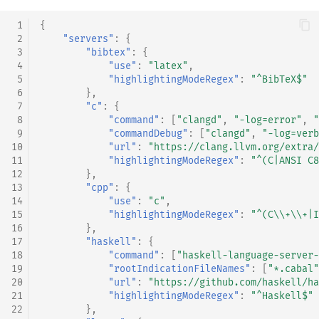
 1
{
 2
"servers"
:
{
 3
"bibtex"
:
{
 4
"use"
:
"latex"
,
 5
"highlightingModeRegex"
:
"^BibTeX$"
 6
},
 7
"c"
:
{
 8
"command"
:
[
"clangd"
,
"-log=error"
,
"
 9
"commandDebug"
:
[
"clangd"
,
"-log=verb
10
"url"
:
"https://clang.llvm.org/extra/
11
"highlightingModeRegex"
:
"^(C|ANSI C8
12
},
13
"cpp"
:
{
14
"use"
:
"c"
,
15
"highlightingModeRegex"
:
"^(C\\+\\+|I
16
},
17
"haskell"
:
{
18
"command"
:
[
"haskell-language-server-
19
"rootIndicationFileNames"
:
[
"*.cabal"
20
"url"
:
"https://github.com/haskell/h
21
"highlightingModeRegex"
:
"^Haskell$"
22
},