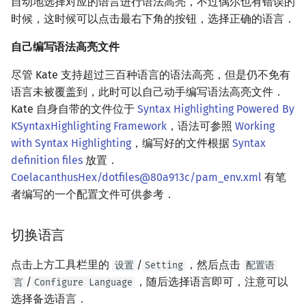
自动地选择对应的语言进行语法高亮，不过偶尔也有错误的
回文树
概率论
可持久化数据结构
欧拉图
Kahan 求和
常用的外部工具
二次剩余
时候，这时候可以点击最右下角的按钮，选择正确的语言．
自己编写语法高亮文件
序列自动机
博弈论
树套树
哈密顿图
珂朵莉树/颜色段均摊
编译并执行单个 C++ 文
阶 & 原根
件
尽管 Kate 支持超过三百种语言的语法高亮，但是仍不免有
最小表示法
数值算法
K-D Tree
二分图
空间优化简介
离散对数
语言未被覆盖到，此时可以自己动手编写语法高亮文件．
Git Blame
Kate 自身自带的文件位于
Syntax Highlighting Powered By
Lyndon 分解
序理论
动态树
平面图
高次剩余 & 单位根
KSyntaxHighlighting Framework
，语法可参照
Working
格式化
with Syntax Highlighting
，编写好的文件根据
Syntax
Main–Lorentz 算法
杨氏矩阵
析合树
弦图
数论分块
definition files
放置．
Git Blame
CoelacanthusHex/dotfiles@80a913c/pam_env.xml
有笔
拟阵
PQ 树
图的着色
狄利克雷卷积
者编写的一个配置文件可供参考．
相关外部链接
Berlekamp–Massey 算法
手指树
网络流
莫比乌斯反演
参考资料与脚注
切换语言
霍夫曼树
图的匹配
杜教筛
点击上方工具栏里的
/
，然后点击
设置
Setting
配置语
/
，随后选择语言即可，注意可以
言
Configure Language
Prüfer 序列
Powerful Number 筛
选择备选语言．