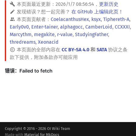
本页面最近更新：
2026/1/7 08:56:54
，
更新历史
发现错误？想一起完善？
在 GitHub 上编辑此页！
本页面贡献者：
CoelacanthusHex
,
ksyx
,
Tiphereth-A
,
Early0v0
,
Enter-tainer
,
alphagocc
,
CamberLoid
,
CCXXXI
,
Marcythm
,
megakite
,
r-value
,
StudyingFather
,
thredreams
,
Xeonacid
本页面的全部内容在
CC BY-SA 4.0
和
SATA
协议之条
款下提供，附加条款亦可能应用
Copyright © 2016 - 2026 OI Wiki Team
Made with
Material for MkDocs