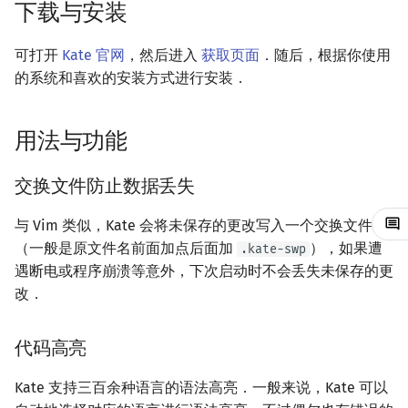
下载与安装
镜像站列表
Java 速成
前缀和 & 差分
IDA*
状压 DP
Boyer–Moore 算法
置换和排列
块状数据结构
拓扑排序
扫描线
有限状态自动机
编码与行尾符
文件操作
Lambda 表达式
归并排序
裴蜀定理 & 一次不定方程
多项式多点求值|快速插值
贝尔数
线性基
AVL 树
虚树
可打开
Kate 官网
，然后进入
获取页面
．随后，根据你使用
致谢
Java 进阶
二分
回溯法
数位 DP
Z 函数（扩展 KMP）
弧度制与坐标系
单调栈
最短路问题
旋转卡壳
计算理论基础
查找与替换
pb_ds
堆排序
费马小定理 & 欧拉定理
多项式初等函数
伯努利数
线性映射
红黑树
树分治
的系统和喜欢的安装方式进行安装．
倍增
Dancing Links
插头 DP
AC 自动机
复数
单调队列
生成树问题
半平面交
字节顺序
Language Server Protocol
编译优化
桶排序
模逆元
常系数齐次线性递推
Entringer Number
特征多项式
左偏红黑树
动态树分治
用法与功能
构造
Alpha–Beta 剪枝
计数 DP
后缀数组 (SA)
数论
ST 表
斯坦纳树
平面最近点对
约瑟夫问题
增加配置
希尔排序
线性同余方程
多项式平移|连续点值平移
Eulerian Number
对角化
AA 树
AHU 算法
交换文件防止数据丢失
优化
动态 DP
后缀自动机 (SAM)
多项式与生成函数
树状数组
拆点
随机增量法
表达式求值
内置终端
锦标赛排序
中国剩余定理
符号化方法
分拆数
Jordan标准型
树哈希
与 Vim 类似，Kate 会将未保存的更改写入一个交换文件
（一般是原文件名前面加点后面加
），如果遭
.kate-swp
概率 DP
后缀平衡树
组合数学
线段树
连通性相关
反演变换
在一台机器上规划任务
外部工具
Tim 排序
升幂引理
Lagrange 反演
范德蒙德卷积
树上随机游走
遇断电或程序崩溃等意外，下次启动时不会丢失未保存的更
改．
DP 套 DP
广义后缀自动机
线性代数
划分树
环计数问题
计算几何杂项
主元素问题
添加外部工具
排序相关 STL
阶乘取模
形式幂级数复合|复合逆
Pólya 计数
DP 优化
后缀树
线性规划
二叉搜索树 & 平衡树
最小环
Garsia–Wachs 算法
从预置配置中添加
排序应用
卢卡斯定理
普通生成函数
图论计数
代码高亮
其它 DP 方法
Manacher
抽象代数
跳表
2-SAT
15-puzzle
手写配置添加
同余方程
指数生成函数
Kate 支持三百余种语言的语法高亮．一般来说，Kate 可以