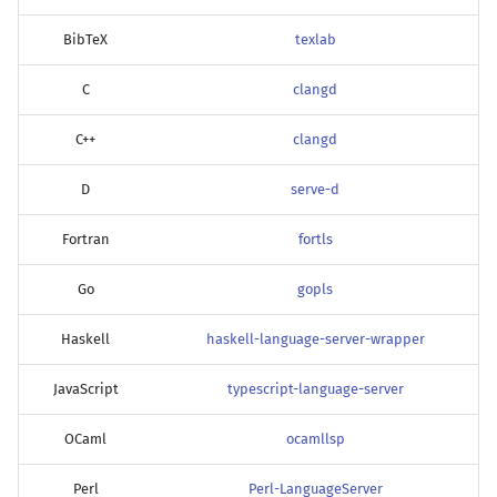
BibTeX
texlab
C
clangd
C++
clangd
D
serve-d
Fortran
fortls
Go
gopls
Haskell
haskell-language-server-wrapper
JavaScript
typescript-language-server
OCaml
ocamllsp
Perl
Perl-LanguageServer