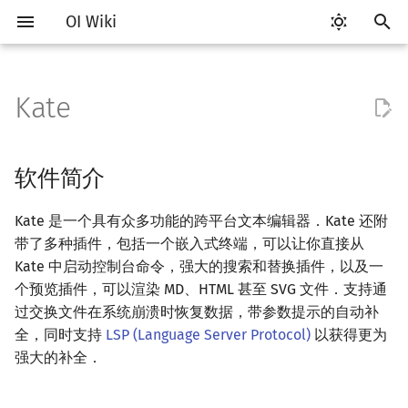
OI Wiki
键
入
Kate
Getting Started
比赛相关简介
软件简介
评测工具简介
Testlib 简介
语言基础简介
算法基础简介
搜索部分简介
动态规划部分简介
字符串部分简介
数学部分简介
数据结构部分简介
图论部分简介
计算几何部分简介
杂项简介
RMQ
OI 赛事与赛制
题型概述
读入、输出优化
Hello, World!
C++ 标准库简介
类
复杂度简介
排序简介
DP 优化简介
后缀数组简介
数字系统简介
数论基础
多项式与生成函数简介
排列组合
线性代数简介
线性规划基础
基本概念
基本概念
博弈论简介
插值
并查集
堆简介
分块思想
线段树基础
二叉搜索树 & 平衡树
可持久化数据结构简介
线段树套线段树
Link Cut Tree
树基础
最短路
最小生成树
强连通分量
网络流简介
图匹配
离线算法简介
随机函数
以
开
关于本项目
赛事
下载与安装
Arbiter
通用
C++ 基础
复杂度
DFS（搜索）
动态规划基础
字符串基础
布尔代数
栈
图论相关概念
二维计算几何基础
离散化
并查集应用
ICPC/CCPC 赛事与赛制
交互题
分段打表
C++ 语法基础
STL 容器
命名空间
均摊复杂度
选择排序
单调队列/单调栈优化
最优原地后缀排序算法
进位制
模算术简介
代数基本定理
抽屉原理
向量
单纯形法
群论
条件概率与独立性
公平组合游戏
数值积分
并查集复杂度
二叉堆
块状数组
线段树合并 & 分裂
Treap
可持久化线段树
平衡树套线段树
全局平衡二叉树
树的直径
差分约束
最小树形图
双连通分量
最大流
二分图最大匹配
CDQ 分治
随机化技巧
软件简介
始
如何参与
题型
用法与功能
Cena
Generator
C++ 标准库
枚举
BFS（搜索）
记忆化搜索
标准库
数字系统
队列
图的存储
三维计算几何基础
双指针
括号序列
常见错误
变量
STL 算法
值类别
冒泡排序
斜率优化
平衡三进制
素数
快速傅里叶变换
容斥原理
内积和外积
环论
随机变量
零和游戏
高斯消元
配对堆
块状链表
李超线段树
Splay 树
可持久化块状数组
线段树套平衡树
Euler Tour Tree
树的中心
k 短路
最小直径生成树
割点和桥
最小割
二分图最大权匹配
整体二分
爬山算法
Kate 是一个具有众多功能的跨平台文本编辑器．Kate 还附
搜
带了多种插件，包括一个嵌入式终端，可以让你直接从
OI Wiki 不是什么
学习路线
CCR Plus
Validator
C++ 进阶
模拟
双向搜索
背包 DP
字符串匹配
位操作
链表
DFS（图论）
距离
离线算法
线段树与离线询问
交换文件防止数据丢失
常见技巧
运算
bitset
重载运算符
插入排序
四边形不等式优化
格雷码
最大公约数
快速数论变换
斐波那契数列
矩阵
域论
随机变量的数字特征
非公平组合游戏
牛顿迭代法
左偏树
树分块
猫树
WBLT
可持久化平衡树
树状数组套权值线段树
Top Tree
树的重心
同余最短路
圆方树
费用流
一般图最大匹配
莫队算法
模拟退火
索
Kate 中启动控制台命令，强大的搜索和替换插件，以及一
个预览插件，可以渲染 MD、HTML 甚至 SVG 文件．支持通
格式手册
学习资源
Lemon
Interactor
C++ 与其他常用语言的区别
递归 & 分治
启发式搜索
区间 DP
字符串哈希
二进制集合操作
哈希表
BFS（图论）
Pick 定理
分数规划
代码高亮
流程控制语句
string
引用
计数排序
Slope Trick 优化
欧拉函数
快速沃尔什变换
错位排列
初等变换
Schreier–Sims 算法
概率不等式
Sqrt Tree
区间最值操作 & 区间历史
替罪羊树
可持久化字典树
分块套树状数组
最近公共祖先
点/边连通度
上下界网络流
一般图最大权匹配
过交换文件在系统崩溃时恢复数据，带参数提示的自动补
值
全，同时支持
LSP (Language Server Protocol)
以获得更为
数学符号表
技巧
Checker
Pascal 转 C++ 急救
贪心
A*
DAG 上的 DP
字典树 (Trie)
高精度计算
并查集
树上问题
三角剖分
随机化
自己编写语法高亮文件
高级数据类型
pair
常量
基数排序
WQS 二分
筛法
Chirp Z 变换
卡特兰数
行列式
笛卡尔树
可持久化可并堆
树链剖分
Stoer–Wagner 算法
稳定匹配
强大的补全．
Kinetic Tournament Tree
F.A.Q.
出题
Python 速成
排序
迭代加深搜索
树形 DP
前缀函数与 KMP 算法
快速幂
堆
有向无环图
凸包
悬线法
切换语言
函数
新版 C++ 特性
快速排序
状态设计优化
分解质因数
多项式牛顿迭代
斯特林数
线性空间
Size Balanced Tree
树上启发式合并