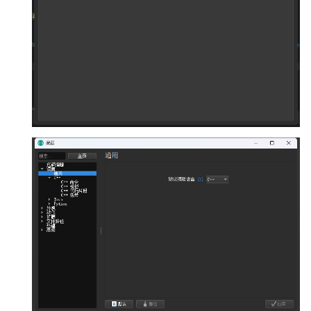
回文树
概率论
可持久化数据结构
欧拉图
Kahan 求和
二次剩余
序列自动机
博弈论
树套树
哈密顿图
珂朵莉树/颜色段均摊
阶 & 原根
最小表示法
数值算法
K-D Tree
二分图
空间优化简介
离散对数
Lyndon 分解
序理论
动态树
平面图
高次剩余 & 单位根
Main–Lorentz 算法
杨氏矩阵
析合树
弦图
数论分块
拟阵
PQ 树
图的着色
狄利克雷卷积
Berlekamp–Massey 算法
手指树
网络流
莫比乌斯反演
霍夫曼树
图的匹配
杜教筛
Prüfer 序列
Powerful Number 筛