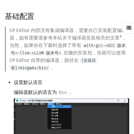
镜像站列表
Java 速成
前缀和 & 差分
IDA*
状压 DP
Boyer–Moore 算法
置换和排列
块状数据结构
拓扑排序
扫描线
有限状态自动机
文件操作
Lambda 表达式
归并排序
裴蜀定理 & 一次不定方程
多项式多点求值|快速插值
贝尔数
线性基
AVL 树
虚树
基础配置
致谢
Java 进阶
二分
回溯法
数位 DP
Z 函数（扩展 KMP）
弧度制与坐标系
单调栈
最短路问题
旋转卡壳
计算理论基础
pb_ds
堆排序
费马小定理 & 欧拉定理
多项式初等函数
伯努利数
线性映射
红黑树
树分治
CP Editor 内部没有集成编译器，需要自己安装配置编译
1
器，如有需要请参考本站关于编译器安装相关的文章
，
倍增
Dancing Links
插头 DP
AC 自动机
复数
单调队列
生成树问题
半平面交
字节顺序
编译优化
桶排序
模逆元
常系数齐次线性递推
Entringer Number
特征多项式
左偏红黑树
动态树分治
当然，如果你在下载时选择了带有
with-gcc-<GCC 版本
后缀的安装包，你就可以使用
构造
Alpha–Beta 剪枝
计数 DP
后缀数组 (SA)
数论
ST 表
斯坦纳树
平面最近点对
约瑟夫问题
希尔排序
线性同余方程
多项式平移|连续点值平移
Eulerian Number
对角化
AA 树
AHU 算法
号>-llvm-<LLVM 版本号>
CP Editor 自带的编译器，路径在
{安装目
优化
动态 DP
后缀自动机 (SAM)
多项式与生成函数
树状数组
拆点
随机增量法
表达式求值
．
锦标赛排序
中国剩余定理
符号化方法
分拆数
Jordan标准型
树哈希
录}/mingw64/bin/
概率 DP
后缀平衡树
组合数学
线段树
连通性相关
反演变换
在一台机器上规划任务
设置默认语言
Tim 排序
升幂引理
Lagrange 反演
范德蒙德卷积
树上随机游走
编辑器默认的语言为
．
C++
DP 套 DP
广义后缀自动机
线性代数
划分树
环计数问题
计算几何杂项
主元素问题
排序相关 STL
阶乘取模
形式幂级数复合|复合逆
Pólya 计数
DP 优化
后缀树
线性规划
二叉搜索树 & 平衡树
最小环
Garsia–Wachs 算法
排序应用
卢卡斯定理
普通生成函数
图论计数
其它 DP 方法
Manacher
抽象代数
跳表
2-SAT
15-puzzle
同余方程
指数生成函数