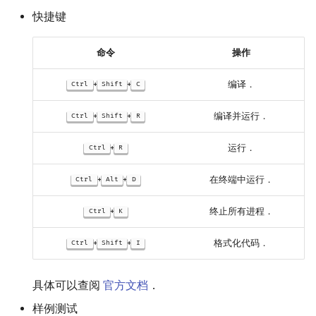
快捷键
命令
操作
+
+
编译．
Ctrl
Shift
C
+
+
编译并运行．
Ctrl
Shift
R
+
运行．
Ctrl
R
+
+
在终端中运行．
Ctrl
Alt
D
+
终止所有进程．
Ctrl
K
+
+
格式化代码．
Ctrl
Shift
I
具体可以查阅
官方文档
．
样例测试