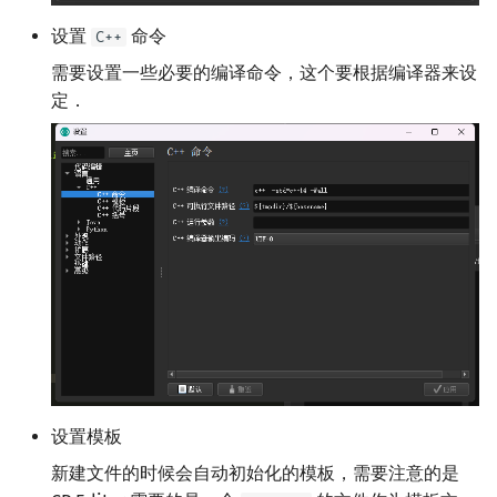
矩阵树定理
Min_25 筛
设置
命令
C++
LGV 引理
洲阁筛
需要设置一些必要的编译命令，这个要根据编译器来设
定．
最大团搜索算法
类欧几里德算法
支配树
Meissel–Lehmer 算法
图上随机游走
连分数
Stern–Brocot 树与 Farey
二次域
Pell 方程
设置模板
新建文件的时候会自动初始化的模板，需要注意的是