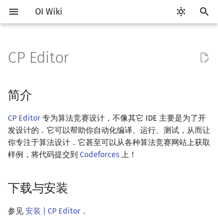
OI Wiki
键
入
CP Editor
Getting Started
比赛相关简介
简介
评测工具简介
Testlib 简介
语言基础简介
算法基础简介
搜索部分简介
动态规划部分简介
字符串部分简介
数学部分简介
数据结构部分简介
图论部分简介
计算几何部分简介
杂项简介
RMQ
OI 赛事与赛制
题型概述
读入、输出优化
Hello, World!
C++ 标准库简介
类
复杂度简介
排序简介
DP 优化简介
后缀数组简介
数字系统简介
数论基础
多项式与生成函数简介
排列组合
线性代数简介
线性规划基础
基本概念
基本概念
博弈论简介
插值
并查集
堆简介
分块思想
线段树基础
二叉搜索树 & 平衡树
可持久化数据结构简介
线段树套线段树
Link Cut Tree
树基础
最短路
最小生成树
强连通分量
网络流简介
图匹配
离线算法简介
随机函数
以
开
关于本项目
赛事
下载与安装
Arbiter
通用
C++ 基础
复杂度
DFS（搜索）
动态规划基础
字符串基础
布尔代数
栈
图论相关概念
二维计算几何基础
离散化
并查集应用
ICPC/CCPC 赛事与赛制
交互题
分段打表
C++ 语法基础
STL 容器
命名空间
均摊复杂度
选择排序
单调队列/单调栈优化
最优原地后缀排序算法
进位制
模算术简介
代数基本定理
抽屉原理
向量
单纯形法
群论
条件概率与独立性
公平组合游戏
数值积分
并查集复杂度
二叉堆
块状数组
线段树合并 & 分裂
Treap
可持久化线段树
平衡树套线段树
全局平衡二叉树
树的直径
差分约束
最小树形图
双连通分量
最大流
二分图最大匹配
CDQ 分治
随机化技巧
简介
始
如何参与
题型
基础配置
Cena
Generator
C++ 标准库
枚举
BFS（搜索）
记忆化搜索
标准库
数字系统
队列
图的存储
三维计算几何基础
双指针
括号序列
常见错误
变量
STL 算法
值类别
冒泡排序
斜率优化
平衡三进制
素数
快速傅里叶变换
容斥原理
内积和外积
环论
随机变量
零和游戏
高斯消元
配对堆
块状链表
李超线段树
Splay 树
可持久化块状数组
线段树套平衡树
Euler Tour Tree
树的中心
k 短路
最小直径生成树
割点和桥
最小割
二分图最大权匹配
整体二分
爬山算法
CP Editor
专为算法竞赛设计，不像其它 IDE 主要是为了开
搜
发设计的．它可以帮助你自动化编译、运行、测试，从而让
OI Wiki 不是什么
学习路线
基本功能
CCR Plus
Validator
C++ 进阶
模拟
双向搜索
背包 DP
字符串匹配
位操作
链表
DFS（图论）
距离
离线算法
线段树与离线询问
常见技巧
运算
bitset
重载运算符
插入排序
四边形不等式优化
格雷码
最大公约数
快速数论变换
斐波那契数列
矩阵
域论
随机变量的数字特征
非公平组合游戏
牛顿迭代法
左偏树
树分块
猫树
WBLT
可持久化平衡树
树状数组套权值线段树
Top Tree
树的重心
同余最短路
圆方树
费用流
一般图最大匹配
莫队算法
模拟退火
索
你专注于算法设计．它甚至可以从各种算法竞赛网站上获取
样例，将代码提交到
Codeforces
上！
格式手册
学习资源
参考资料
Lemon
Interactor
C++ 与其他常用语言的区别
递归 & 分治
启发式搜索
区间 DP
字符串哈希
二进制集合操作
哈希表
BFS（图论）
Pick 定理
分数规划
流程控制语句
string
引用
计数排序
Slope Trick 优化
欧拉函数
快速沃尔什变换
错位排列
初等变换
Schreier–Sims 算法
概率不等式
Sqrt Tree
区间最值操作 & 区间历史
替罪羊树
可持久化字典树
分块套树状数组
最近公共祖先
点/边连通度
上下界网络流
一般图最大权匹配
值
数学符号表
技巧
Checker
Pascal 转 C++ 急救
贪心
A*
DAG 上的 DP
字典树 (Trie)
高精度计算
并查集
树上问题
三角剖分
随机化
高级数据类型
pair
常量
基数排序
WQS 二分
筛法
Chirp Z 变换
卡特兰数
行列式
笛卡尔树
可持久化可并堆
树链剖分
Stoer–Wagner 算法
稳定匹配
下载与安装
Kinetic Tournament Tree
F.A.Q.
出题
Python 速成
排序
迭代加深搜索
树形 DP
前缀函数与 KMP 算法
快速幂
堆
有向无环图
凸包
悬线法
函数
新版 C++ 特性
快速排序
状态设计优化
分解质因数
多项式牛顿迭代
斯特林数
线性空间
Size Balanced Tree
树上启发式合并
参见
安装 | CP Editor
．