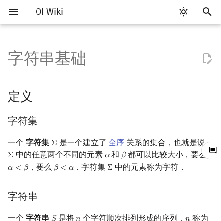
OI Wiki
键
入
字符串基础
Getting Started
比赛相关简介
工具软件简介
语言基础简介
算法基础简介
搜索部分简介
动态规划部分简介
定义
后缀数组简介
数学部分简介
数据结构部分简介
图论部分简介
计算几何部分简介
杂项简介
RMQ
OI 赛事与赛制
题型概述
读入、输出优化
Vim
评测工具简介
Testlib 简介
Hello, World!
C++ 标准库简介
类
复杂度简介
排序简介
DP 优化简介
数字系统简介
数论基础
多项式与生成函数简介
排列组合
线性代数简介
线性规划基础
基本概念
基本概念
博弈论简介
插值
并查集
堆简介
分块思想
线段树基础
二叉搜索树 & 平衡树
可持久化数据结构简介
线段树套线段树
Link Cut Tree
树基础
最短路
最小生成树
强连通分量
网络流简介
图匹配
离线算法简介
随机函数
以
开
关于本项目
赛事
代码编辑工具
C++ 基础
复杂度
DFS（搜索）
动态规划基础
最优原地后缀排序算法
布尔代数
栈
图论相关概念
二维计算几何基础
离散化
并查集应用
字符集
ICPC/CCPC 赛事与赛制
交互题
分段打表
Emacs
Arbiter
通用
C++ 语法基础
STL 容器
命名空间
均摊复杂度
选择排序
单调队列/单调栈优化
进位制
模算术简介
代数基本定理
抽屉原理
向量
单纯形法
群论
条件概率与独立性
公平组合游戏
数值积分
并查集复杂度
二叉堆
块状数组
线段树合并 & 分裂
Treap
可持久化线段树
平衡树套线段树
全局平衡二叉树
树的直径
差分约束
最小树形图
双连通分量
最大流
二分图最大匹配
CDQ 分治
随机化技巧
定义
始
如何参与
题型
评测工具
C++ 标准库
枚举
BFS（搜索）
记忆化搜索
数字系统
队列
图的存储
三维计算几何基础
双指针
括号序列
字符串
常见错误
VS Code
Cena
Generator
变量
STL 算法
值类别
冒泡排序
斜率优化
平衡三进制
素数
快速傅里叶变换
容斥原理
内积和外积
环论
随机变量
零和游戏
高斯消元
配对堆
块状链表
李超线段树
Splay 树
可持久化块状数组
线段树套平衡树
Euler Tour Tree
树的中心
k 短路
最小直径生成树
割点和桥
最小割
二分图最大权匹配
整体二分
爬山算法
字符集
搜
OI Wiki 不是什么
学习路线
命令行
C++ 进阶
模拟
双向搜索
背包 DP
位操作
链表
DFS（图论）
距离
离线算法
线段树与离线询问
子串
常见技巧
Atom
CCR Plus
Validator
运算
bitset
重载运算符
插入排序
四边形不等式优化
格雷码
最大公约数
快速数论变换
斐波那契数列
矩阵
域论
随机变量的数字特征
非公平组合游戏
牛顿迭代法
左偏树
树分块
猫树
WBLT
可持久化平衡树
树状数组套权值线段树
Top Tree
树的重心
同余最短路
圆方树
费用流
一般图最大匹配
莫队算法
模拟退火
索
一个
字符集
是一个建立了
全序
关系的集合，也就是说，
Σ
Σ
中的任意两个不同的元素
和
都可以比较大小，要么
Σ
𝛼
𝛽
Σ
α
β
格式手册
学习资源
命令行编译与调试
C++ 与其他常用语言的区别
递归 & 分治
启发式搜索
区间 DP
二进制集合操作
哈希表
BFS（图论）
Pick 定理
分数规划
子序列
Eclipse
Lemon
Interactor
流程控制语句
string
引用
计数排序
Slope Trick 优化
欧拉函数
快速沃尔什变换
错位排列
初等变换
Schreier–Sims 算法
概率不等式
Sqrt Tree
区间最值操作 & 区间历史
替罪羊树
可持久化字典树
分块套树状数组
最近公共祖先
点/边连通度
上下界网络流
一般图最大权匹配
，要么
．字符集
中的元素称为字符．
𝛼
<
𝛽
𝛽
<
𝛼
Σ
α
<
β
β
<
α
Σ
值
数学符号表
技巧
编译器
Pascal 转 C++ 急救
贪心
A*
DAG 上的 DP
高精度计算
并查集
树上问题
三角剖分
随机化
后缀
Notepad++
Checker
高级数据类型
pair
常量
基数排序
WQS 二分
筛法
Chirp Z 变换
卡特兰数
行列式
笛卡尔树
可持久化可并堆
树链剖分
Stoer–Wagner 算法
稳定匹配
字符串
Kinetic Tournament Tree
F.A.Q.
出题
WSL (Windows 10)
Python 速成
排序
迭代加深搜索
树形 DP
快速幂
堆
有向无环图
凸包
悬线法
前缀
Kate
函数
新版 C++ 特性
快速排序
状态设计优化
分解质因数
多项式牛顿迭代
斯特林数
线性空间
Size Balanced Tree
树上启发式合并
一个
字符串
是将
个字符顺次排列形成的序列，
称为
𝑆
𝑛
𝑛
S
n
n