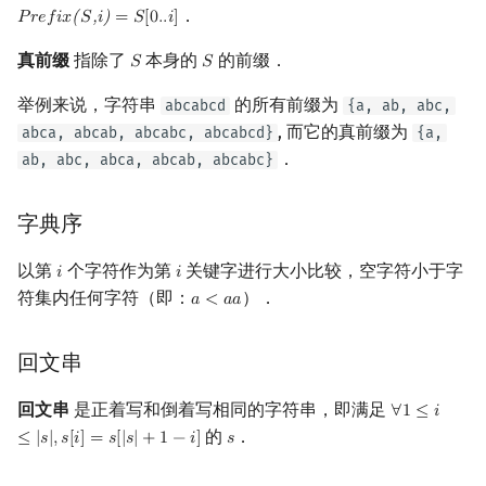
．
矩阵树定理
Min_25 筛
𝑃
𝑟
𝑒
𝑓
𝑖
𝑥
(
𝑆
,
𝑖
)
=
𝑆
[
0
.
.
𝑖
]
Prefix(S,i)
=
S
[
0.
.
i
]
真前缀
指除了
本身的
的前缀．
𝑆
𝑆
S
S
LGV 引理
洲阁筛
举例来说，字符串
的所有前缀为
abcabcd
{a, ab, abc,
最大团搜索算法
类欧几里德算法
, 而它的真前缀为
abca, abcab, abcabc, abcabcd}
{a,
．
ab, abc, abca, abcab, abcabc}
支配树
Meissel–Lehmer 算法
字典序
图上随机游走
连分数
以第
个字符作为第
关键字进行大小比较，空字符小于字
𝑖
𝑖
i
i
Stern–Brocot 树与 Farey
符集内任何字符（即：
）．
𝑎
<
𝑎
𝑎
a
<
a
a
二次域
回文串
Pell 方程
回文串
是正着写和倒着写相同的字符串，即满足
∀
1
≤
𝑖
∀
1
≤
i
≤
|
s
|
,
s
[
i
]
的
．
≤
|
𝑠
|
,
𝑠
[
𝑖
]
=
𝑠
[
|
𝑠
|
+
1
−
𝑖
]
𝑠
s