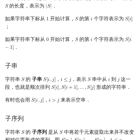
的长度，表示为
．
𝑆
|
𝑆
|
S
|
S
|
镜像站列表
Special Judge
Java 速成
前缀和 & 差分
IDA*
状压 DP
置换和排列
块状数据结构
拓扑排序
扫描线
有限状态自动机
字典序
Dev-C++
文件操作
Lambda 表达式
归并排序
裴蜀定理 & 一次不定方程
多项式多点求值|快速插值
贝尔数
线性基
AVL 树
虚树
如果字符串下标从
开始计算，
的第
个字符表示为
1
𝑆
𝑖
𝑆
[
𝑖
]
1
S
i
S
[
i
]
致谢
Testlib
Java 进阶
二分
回溯法
数位 DP
弧度制与坐标系
单调栈
最短路问题
旋转卡壳
计算理论基础
回文串
CLion
pb_ds
堆排序
费马小定理 & 欧拉定理
多项式初等函数
伯努利数
线性映射
红黑树
树分治
；
如果字符串下标从
开始计算，
的第
个字符表示为
Polygon
倍增
Dancing Links
插头 DP
复数
单调队列
生成树问题
半平面交
字节顺序
汉明距离
0
𝑆
Geany
编译优化
桶排序
模逆元
常系数齐次线性递推
Entringer Number
特征多项式
左偏红黑树
动态树分治
𝑖
𝑆
[
𝑖
0
S
i
S
[
i
−
1
]
．
−
1
]
OJ 工具
构造
Alpha–Beta 剪枝
计数 DP
字符串的存储
数论
ST 表
斯坦纳树
平面最近点对
约瑟夫问题
Xcode
希尔排序
线性同余方程
多项式平移|连续点值平移
Eulerian Number
对角化
AA 树
AHU 算法
子串
LaTeX 入门
优化
动态 DP
多项式与生成函数
树状数组
拆点
随机增量法
表达式求值
GUIDE
锦标赛排序
中国剩余定理
符号化方法
分拆数
Jordan标准型
树哈希
字符串
的
子串
，表示
串中从
到
这一
𝑆
𝑆
[
𝑖
.
.
𝑗
]
，
𝑖
≤
𝑗
𝑆
𝑖
𝑗
S
S
[
i
.
.
j
]
，
i
≤
j
S
i
j
Git
概率 DP
组合数学
线段树
连通性相关
反演变换
在一台机器上规划任务
Sublime Text
Tim 排序
升幂引理
Lagrange 反演
范德蒙德卷积
树上随机游走
段，也就是顺次排列
形成的字符串．
𝑆
[
𝑖
]
,
𝑆
[
𝑖
+
1
]
,
…
,
𝑆
[
𝑗
]
S
[
i
]
,
S
[
i
+
1
]
,
…
,
S
[
j
]
有时也会用
，
来表示空串．
𝑆
[
𝑖
.
.
𝑗
]
𝑖
>
𝑗
S
[
i
.
.
j
]
i
>
j
DP 套 DP
线性代数
划分树
环计数问题
计算几何杂项
主元素问题
CP Editor
排序相关 STL
阶乘取模
形式幂级数复合|复合逆
Pólya 计数
DP 优化
线性规划
二叉搜索树 & 平衡树
最小环
Garsia–Wachs 算法
Code::Blocks
排序应用
卢卡斯定理
普通生成函数
图论计数
子序列
其它 DP 方法
抽象代数
跳表
2-SAT
15-puzzle
字符串
的
子序列
是从
中将若干元素提取出来并不改变
同余方程
指数生成函数
𝑆
𝑆
S
S
相对位置形成的序列，即
，