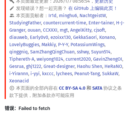
本页面最近更新：
2026/1/7 08:56:54
，
更新历史
发现错误？想一起完善？
在 GitHub 上编辑此页！
本页面贡献者：
Ir1d
,
minghu6
,
NachtgeistW
,
StudyingFather
,
countercurrent-time
,
Enter-tainer
,
H-J-
Granger
,
ouuan
,
CCXXXI
,
mgt
,
AngelKitty
,
cjsoft
,
diauweb
,
Early0v0
,
ezoixx130
,
GekkaSaori
,
Konano
,
LovelyBuggies
,
Makkiy
,
P-Y-Y
,
PotassiumWings
,
qinggniq
,
SamZhangQingChuan
,
sshwy
,
Suyun514
,
Tiphereth-A
,
weiyong1024
,
current2020
,
GavinZhengOI
,
Gesrua
,
ghj1222
,
Great-designer
,
Haohu Shen
,
HeRaNO
,
i-Yirannn
,
i-yyi
,
kxccc
,
lychees
,
Peanut-Tang
,
SukkaW
,
Xeonacid
本页面的全部内容在
CC BY-SA 4.0
和
SATA
协议之条
款下提供，附加条款亦可能应用