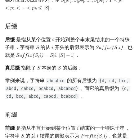
𝑆
[
𝑝
]
,
𝑆
[
𝑝
]
,
…
,
𝑆
[
𝑝
]
1
≤
𝑝
S
[
p
1
]
,
S
[
p
2
]
,
…
,
S
[
p
k
]
1
≤
p
1
<
p
2
<
⋯
<
1
2
𝑘
1
概率论
可持久化数据结构
欧拉图
Kahan 求和
二次剩余
．
<
𝑝
<
⋯
<
𝑝
≤
|
𝑆
|
2
𝑘
博弈论
树套树
哈密顿图
珂朵莉树/颜色段均摊
阶 & 原根
后缀
数值算法
K-D Tree
二分图
空间优化简介
离散对数
后缀
是指从某个位置
开始到整个串末尾结束的一个特殊
𝑖
i
子串．字符串
的从
开头的后缀表示为
，也
𝑆
𝑖
𝑆
𝑢
𝑓
𝑓
𝑖
𝑥
(
𝑆
,
𝑖
)
S
i
Suffix(S,i)
序理论
动态树
平面图
高次剩余 & 单位根
就是
．
𝑆
𝑢
𝑓
𝑓
𝑖
𝑥
(
𝑆
,
𝑖
)
=
𝑆
[
𝑖
.
.
|
𝑆
|
−
1
]
Suffix(S,i)
=
S
[
i
.
.
|
S
|
−
1
]
真后缀
指除了
本身的
的后缀．
杨氏矩阵
析合树
弦图
数论分块
𝑆
𝑆
S
S
举例来说，字符串
的所有后缀为
abcabcd
{d, cd, bcd,
拟阵
PQ 树
图的着色
狄利克雷卷积
，而它的真后缀为
abcd, cabcd, bcabcd, abcabcd}
{d,
．
cd, bcd, abcd, cabcd, bcabcd}
Berlekamp–Massey 算法
手指树
网络流
莫比乌斯反演
霍夫曼树
图的匹配
前缀
杜教筛
前缀
是指从串首开始到某个位置
结束的一个特殊子串．
Prüfer 序列
𝑖
Powerful Number 筛
i
字符串
的以
结尾的前缀表示为
，也就是
𝑆
𝑖
𝑃
𝑟
𝑒
𝑓
𝑖
𝑥
(
𝑆
,
𝑖
)
S
i
Prefix(S,i)