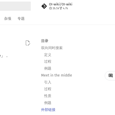
OI-wiki/OI-wiki
26.5k
4.7k
搜索
杂项
专题
目录
双向同时搜索
定义
e」．
过程
例题
Meet in the middle
引入
过程
性质
．
例题
外部链接