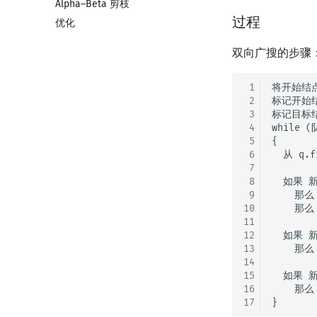
Alpha–Beta 剪枝
过程
优化
双向广搜的步骤
 1
将开始结点
 2
标记开始结
 3
标记目标结
 4
while 
 5
{

 6
  从 q.
 7
 8
  如果 
 9
    那
10
    那么
11
12
  如果 
13
    那
14
15
  如果 
16
    那
17