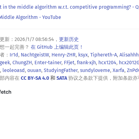
 in the middle algorithm w.r.t. competitive programming? - 
 Middle Algorithm - YouTube
更新：
2026/1/7 08:56:54
，
更新历史
？想一起完善？
在 GitHub 上编辑此页！
者：
Ir1d
,
NachtgeistW
,
Henry-ZHR
,
ksyx
,
Tiphereth-A
,
Alisahhh
geek
,
ChungZH
,
Enter-tainer
,
FFjet
,
frank-xjh
,
hcx1204
,
hcx2012G
,
leoleoasd
,
ouuan
,
StudyingFather
,
sundyloveme
,
Xarfa
,
ZnPd
全部内容在
CC BY-SA 4.0
和
SATA
协议之条款下提供，附加条款亦