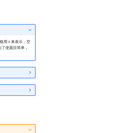
空格用
来表示．空
0
0
为了使题目简单，
．