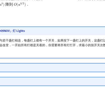
降到
．
𝑏
𝑏
/
2
𝑎
)
𝑂
(
𝑎
)
a
b
)
O
(
a
b
/
2
)
09NOV」灯 Lights
与若干盏灯相连，每盏灯上都有一个开关，如果按下一盏灯上的开关，这盏灯
会改变．一开始所有灯都是关着的，你需要将所有灯打开，求最小的按开关次