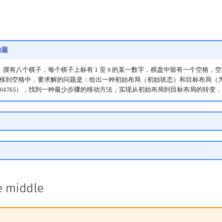
难题
，摆有八个棋子，每个棋子上标有
至
的某一数字．棋盘中留有一个空格，
1
8
1
8
移到空格中．要求解的问题是：给出一种初始布局（初始状态）和目标布局（
），找到一种最少步骤的移动方法，实现从初始布局到目标布局的转变
0
4
7
6
5
804765
e middle