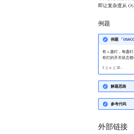
即让复杂度从
𝑂
(
O
(
例题
例题
「USACO
有
盏灯，每盏灯
𝑛
n
有灯的开关状态都
．
1
≤
𝑛
≤
3
5
1
≤
n
≤
35
解题思路
参考代码
外部链接