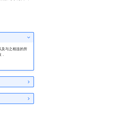
以及与之相连的所
数．