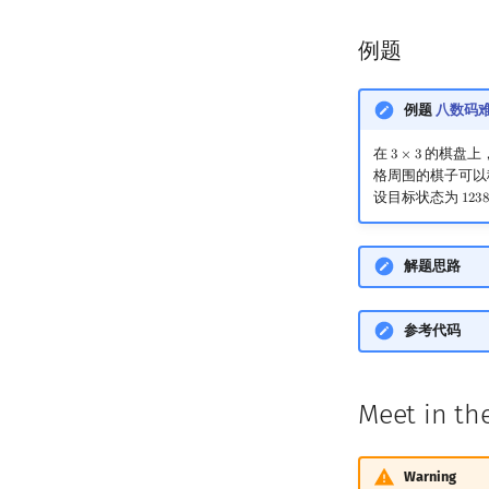
例题
例题
八数码
在
的棋盘上
3
×
3
3
×
3
格周围的棋子可以
设目标状态为
1
2
3
8
123
解题思路
参考代码
Meet in th
Warning