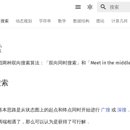
键入以开始
搜索
动态规划
字符串
数学
数据结构
图论
计算几何
索
种双向搜索算法：「双向同时搜索」和「Meet in the middl
搜索
基本思路是从状态图上的起点和终点同时开始进行
广搜
或
深搜
两端相遇了，那么可以认为是获得了可行解．