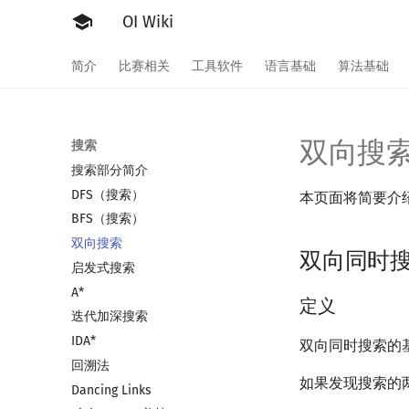
OI Wiki
简介
比赛相关
工具软件
语言基础
算法基础
双向搜
搜索
搜索部分简介
DFS（搜索）
本页面将简要介绍两
BFS（搜索）
双向搜索
双向同时
启发式搜索
A*
定义
迭代加深搜索
IDA*
双向同时搜索的
回溯法
如果发现搜索的
Dancing Links