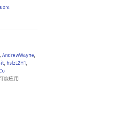
Quora
,
AndrewWayne
,
it
,
hsfzLZH1
,
Co
可能应用