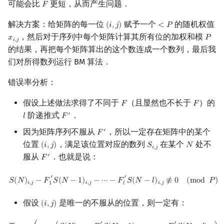
可能会比
更短，从而产生问题．
𝐹
F
解决方案：给矩阵的每一位
赋予一个
的随机权值
(
𝑖
,
𝑗
)
<
𝑃
(
i
,
j
)
<
P
，然后对于序列中每个矩阵计算其所有位的加权和模
𝑥
𝑃
x
i
,
j
P
𝑖
,
𝑗
的结果，再把每个矩阵算出的这个数连成一个数列，最后我
们对所得数列运行 BM 算法．
错误率分析：
假设上述做法求得了不同于
（且显然也不长于
）的
𝐹
𝐹
F
F
阶递推式
．
′
𝑙
𝐹
l
F
′
因为矩阵序列不服从
，所以一定存在矩阵中的某个
′
𝐹
F
′
位置
，满足该位置对应的数列
在某个
处不
(
𝑖
,
𝑗
)
𝑆
𝑁
(
i
,
j
)
S
i
,
j
N
𝑖
,
𝑗
服从
．也就是说：
′
𝐹
F
′
S
(
N
)
i
,
j
−
F
1
′
S
(
N
−
1
)
i
,
j
−
⋯
−
F
l
′
S
(
N
−
l
)
i
,
j
≢
0
(
mod
P
)
′
′
𝑆
(
𝑁
)
−
𝐹
𝑆
(
𝑁
−
1
)
−
⋯
−
𝐹
𝑆
(
𝑁
−
𝑙
)
≢
0
(
m
o
d
𝑃
)
𝑖
,
𝑗
𝑖
,
𝑗
𝑖
,
𝑗
1
𝑙
假设
是唯一的不服从的位置，则一定有：
(
𝑖
,
𝑗
)
(
i
,
j
)
T
i
,
j
:=
(
x
i
,
j
⋅
(
S
(
N
)
i
,
j
−
F
1
′
S
(
N
−
1
)
i
,
j
−
⋯
−
F
l
′
S
(
N
−
l
)
i
,
j
)
mod
P
)
=
0