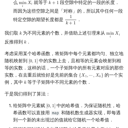
么
就等于
段空隙中特定的一段的长度．
m
i
n
𝑋
𝑘
+
1
min
i
X
i
k
+
1
𝑖
𝑖
而因为这些空隙之间是「对称」的，所以其中任何一段
1
特定空隙的期望长度都是
．
1
k
+
1
𝑘
+
1
我们取
为不同元素的个数，并借助上述引理来从
𝑘
m
i
n
𝑋
k
min
i
X
i
𝑖
𝑖
反推得到
．
𝑘
k
考虑采用某个哈希函数，将矩阵中每个元素都均匀、独立地
随机映射到
中的实数上去，且相等的元素会映射到相
[
0
,
1
]
[
0
,
1
]
等的实数．这样的话，一个子矩阵中的所有元素对应的那些
实数，在去重后就恰好是先前的集合
的一个实
{
𝑋
,
⋯
,
𝑋
}
{
X
1
,
⋯
,
X
k
}
1
𝑘
例，其中
等于子矩阵中不同元素的个数．
𝑘
k
于是我们得到了算法：
给矩阵中元素赋
中的哈希值．为保证随机性，哈
[
0
,
1
]
[
0
,
1
]
希函数可以直接用
和随机数生成器实现，即每遇
map
到一个新的未出现过的值就给它随机一个哈希值．