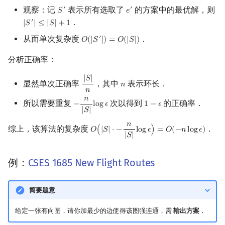
观察：记
表示所有选取了
的方案中的最优解，则
′
′
𝑆
𝑒
S
′
e
′
．
′
|
𝑆
|
≤
|
𝑆
|
+
1
|
S
′
|
≤
|
S
|
+
1
从而单次复杂度
．
′
𝑂
(
|
𝑆
|
)
=
𝑂
(
|
𝑆
|
)
O
(
|
S
′
|
)
=
O
(
|
S
|
)
分析正确率：
|
𝑆
|
显然单次正确率
，其中
表示环长．
𝑛
|
S
|
n
n
𝑛
𝑛
所以需要重复
次以得到
的正确率．
−
l
o
g
𝜖
1
−
𝜖
−
n
|
S
|
log
ϵ
1
−
ϵ
|
𝑆
|
𝑛
综上，该算法的复杂度
．
𝑂
(
|
𝑆
|
⋅
−
l
o
g
𝜖
)
=
𝑂
(
−
𝑛
l
o
g
𝜖
)
O
(
|
S
|
⋅
−
n
|
S
|
log
ϵ
)
=
O
(
−
n
log
ϵ
)
|
𝑆
|
例：
CSES 1685 New Flight Routes
简要题意
给定一张有向图，请你加最少的边使得该图强连通，需
输出方案
．