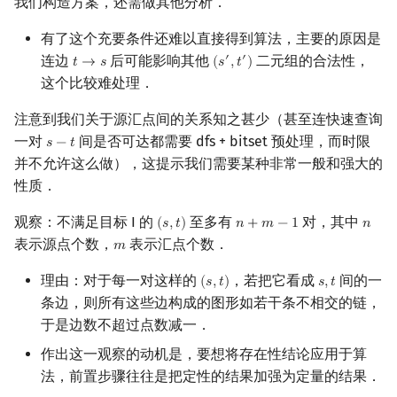
我们构造方案，还需做其他分析．
有了这个充要条件还难以直接得到算法，主要的原因是
连边
后可能影响其他
二元组的合法性，
′
′
𝑡
→
𝑠
(
𝑠
,
𝑡
)
t
→
s
(
s
′
,
t
′
)
这个比较难处理．
注意到我们关于源汇点间的关系知之甚少（甚至连快速查询
一对
间是否可达都需要 dfs + bitset 预处理，而时限
𝑠
−
𝑡
s
−
t
并不允许这么做），这提示我们需要某种非常一般和强大的
性质．
观察：不满足目标 I 的
至多有
对，其中
(
𝑠
,
𝑡
)
𝑛
+
𝑚
−
1
𝑛
(
s
,
t
)
n
+
m
−
1
n
表示源点个数，
表示汇点个数．
𝑚
m
理由：对于每一对这样的
，若把它看成
间的一
(
𝑠
,
𝑡
)
𝑠
,
𝑡
(
s
,
t
)
s
,
t
条边，则所有这些边构成的图形如若干条不相交的链，
于是边数不超过点数减一．
作出这一观察的动机是，要想将存在性结论应用于算
法，前置步骤往往是把定性的结果加强为定量的结果．