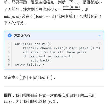
单，只要再跑一遍强连通缩点，判断一下
是否都减小
𝑛
,
𝑚
n
,
m
m
i
n
(
𝑛
,
𝑚
)
了
即可．注意到若每次减少
，则
𝑘
𝑘
=
k
k
=
min
(
n
,
m
)
2
2
必在
轮内变成 1，也就转化到了
m
i
n
(
𝑛
,
𝑚
)
𝑂
(
l
o
g
(
𝑛
+
𝑚
)
)
min
(
n
,
m
)
O
(
log
(
n
+
m
)
)
平凡的情况．
算法伪代码
1
while(n>1 and m>1):

2
    randomly choose k=min(n,m)/2 pairs (s,t)

3
    add edge t->s for all these pairs

4
    if new_n>n-k or new_m>m-k:

5
        roll_back()

6
复杂度
．
𝑂
(
(
|
𝑉
|
+
|
𝐸
|
)
l
o
g
|
𝑉
|
)
O
(
(
|
V
|
+
|
E
|
)
log
|
V
|
)
回顾
：我们需要确定任意一对能够实现目标 I 的二元组
，为此我们随机选择
．
(
𝑠
,
𝑡
)
(
𝑠
,
𝑡
)
(
s
,
t
)
(
s
,
t
)