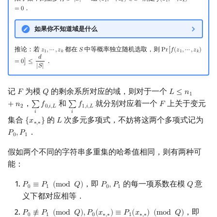
𝑑
⋅
|
𝑆
|
(
𝑧
,
⋯
,
𝑧
)
∈
𝑆
𝑓
(
𝑧
,
⋯
,
𝑧
)
1
𝑘
1
𝑘
．
=
0
如果你不知道域是什么
推论：若
都在
中等概率独立随机选取，则
𝑧
,
⋯
,
𝑧
𝑆
P
r
[
𝑓
(
𝑧
,
⋯
,
𝑧
)
z
1
,
⋯
,
z
k
S
Pr
[
f
(
z
1
,
⋯
,
z
k
)
=
0
]
≤
d
|
1
𝑘
1
𝑘
𝑑
．
=
0
]
≤
|
𝑆
|
记
为模
的剩余系所对应的域，则对于一个
𝐹
𝑄
𝐿
≤
𝑛
F
Q
L
≤
n
1
+
n
2
1
，
和
就分别对应着一个
上关于变元
+
𝑛
∑
𝑓
∑
𝑓
𝐹
∑
i
f
0
,
i
,
L
∑
i
f
1
,
i
,
L
F
2
0
,
𝑖
,
𝐿
1
,
𝑖
,
𝐿
𝑖
𝑖
集合
的
次多元多项式，不妨将这两个多项式记为
{
𝑥
}
𝐿
{
x
∗
,
∗
}
L
∗
,
∗
．
𝑃
,
𝑃
P
0
,
P
1
0
1
假如两个不同的字符串多重集的哈希值相同，则有两种可
能：
，即
的每一项系数在模
意
𝑃
≡
𝑃
(
m
o
d
𝑄
)
𝑃
,
𝑃
𝑄
P
0
≡
P
1
(
mod
Q
)
P
0
,
P
1
Q
0
1
0
1
义下都对应相等．
，即
𝑃
≢
𝑃
(
m
o
d
𝑄
)
,
𝑃
(
𝑥
)
≡
𝑃
(
𝑥
)
(
m
o
d
𝑄
)
P
0
≢
P
1
(
mod
Q
)
,
P
0
(
x
∗
,
∗
)
≡
P
1
(
x
∗
,
∗
)
(
mod
Q
)
0
1
0
∗
,
∗
1
∗
,
∗