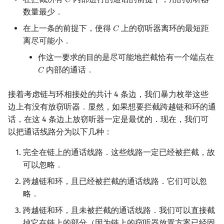
𝐶
C
数量最少．
在上一条的前提下，使得
上的窃听器离环的最短距
𝐶
C
离尽可能小．
作这一要求的目的是尽可能地拦截恰有一个端点在
内部的通话．
𝐶
C
接着考虑链与环相接处的共计 4 条边，我们暴力枚举这些
边上有没有放窃听器．显然，如果想要拦截跨越链和环的通
话，在这 4 条边上放窃听器一定是最优的．现在，我们可
以把通话线路分为以下几种：
完全在链上的通话线路．这些线路一定已经被拦截，故
可以忽略．
跨越链和环，且已经被拦截的通话线路．它们可以忽
略．
跨越链和环，且未被拦截的通话线路．我们可以直接截
掉它在链上的部分（因为链上的窃听器放置方案已经固