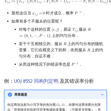
′
′
𝑇
:
=
(
𝑥
⋅
(
𝑆
(
𝑁
)
−
𝐹
𝑆
(
𝑁
−
1
)
−
⋯
−
𝐹
𝑆
(
𝑁
−
𝑙
)
)
𝑖
,
𝑗
𝑖
,
𝑗
𝑖
,
𝑗
𝑖
,
𝑗
𝑖
,
𝑗
1
𝑙
显然这仅当
时才成立，概率
．
−
1
𝑥
=
0
𝑃
x
i
,
j
=
0
P
−
1
𝑖
,
𝑗
如果有多个不服从的位置呢？
对每个这样的位置
，易证
服从
(
𝑖
,
𝑗
)
𝑇
𝑅
(
i
,
j
)
T
i
,
j
R
:=
{
0
,
1
,
⋯
,
P
−
1
𝑖
,
𝑗
上的均匀分布．
:
=
{
0
,
1
,
⋯
,
𝑃
−
1
}
若干个互相独立的、服从
上的均匀分布的随机
𝑅
R
变量，它们在模意义下的和，依然服从
上的均
𝑅
R
匀分布．自证不难．
从而这种情况下的错误率也是
．
−
1
𝑃
P
−
1
例：
UOJ #552 同构判定鸭
及其错误率分析
简要题意
给定两张边权为小写字母的有向图
，你要对这两张图分别算
𝐺
,
𝐺
G
0
,
G
1
0
1
出「所有路径对应的字符串构成的多重集」（可能是无穷集），并