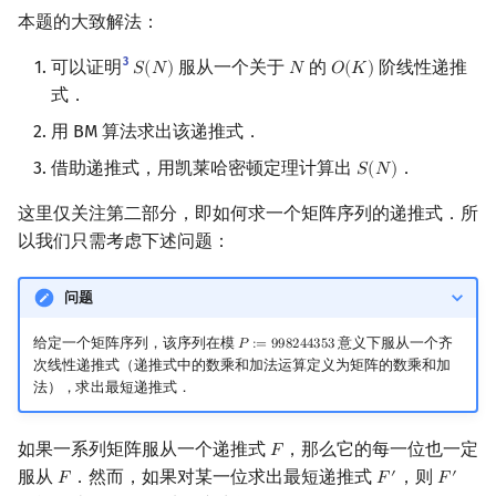
本题的大致解法：
3
可以证明
服从一个关于
的
阶线性递推
𝑆
(
𝑁
)
𝑁
𝑂
(
𝐾
)
S
(
N
)
N
O
(
K
)
式．
用 BM 算法求出该递推式．
借助递推式，用凯莱哈密顿定理计算出
．
𝑆
(
𝑁
)
S
(
N
)
这里仅关注第二部分，即如何求一个矩阵序列的递推式．所
以我们只需考虑下述问题：
问题
给定一个矩阵序列，该序列在模
意义下服从一个齐
𝑃
:
=
9
9
8
2
4
4
3
5
3
P
:=
998244353
次线性递推式（递推式中的数乘和加法运算定义为矩阵的数乘和加
法），求出最短递推式．
如果一系列矩阵服从一个递推式
，那么它的每一位也一定
𝐹
F
服从
．然而，如果对某一位求出最短递推式
，则
′
′
𝐹
𝐹
𝐹
F
F
′
F
′