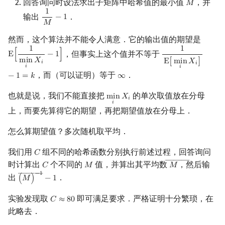
回答询问时设法求出子矩阵中哈希值的最小值
，并
𝑀
M
1
输出
．
−
1
1
M
−
1
𝑀
然而，这个算法并不能令人满意．它的输出值的期望是
1
1
，但事实上这个值并不等于
E
[
−
1
]
E
[
1
min
i
X
i
−
1
]
1
E
[
min
i
X
i
]
−
1
=
k
m
i
n
𝑋
E
[
m
i
n
𝑋
]
𝑖
𝑖
𝑖
𝑖
，而（可以证明）等于
．
−
1
=
𝑘
∞
∞
也就是说，我们不能直接把
的单次取值放在分母
m
i
n
𝑋
min
i
X
i
𝑖
𝑖
上，而要先算得它的期望，再把期望值放在分母上．
怎么算期望值？多次随机取平均．
我们用
组不同的哈希函数分别执行前述过程，回答询问
𝐶
C
―――
时计算出
个不同的
值，并算出其平均数
，然后输
𝐶
𝑀
𝑀
C
M
M
―
―――
−
1
出
．
(
𝑀
)
−
1
(
M
―
)
−
1
−
1
实验发现取
即可满足要求．严格证明十分繁琐，在
𝐶
≈
8
0
C
≈
80
此略去．