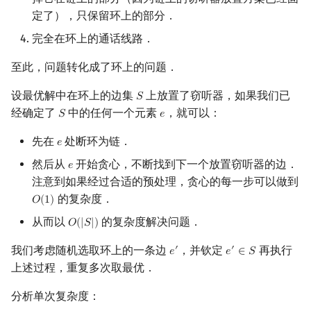
定了），只保留环上的部分．
完全在环上的通话线路．
至此，问题转化成了环上的问题．
设最优解中在环上的边集
上放置了窃听器，如果我们已
𝑆
S
经确定了
中的任何一个元素
，就可以：
𝑆
𝑒
S
e
先在
处断环为链．
𝑒
e
然后从
开始贪心，不断找到下一个放置窃听器的边．
𝑒
e
注意到如果经过合适的预处理，贪心的每一步可以做到
的复杂度．
𝑂
(
1
)
O
(
1
)
从而以
的复杂度解决问题．
𝑂
(
|
𝑆
|
)
O
(
|
S
|
)
我们考虑随机选取环上的一条边
，并钦定
再执行
′
′
𝑒
𝑒
∈
𝑆
e
′
e
′
∈
S
上述过程，重复多次取最优．
分析单次复杂度：