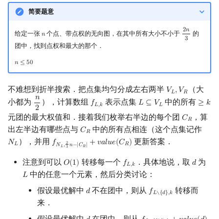
简要题意
2
𝑛
给定一张
个点、带点权的无向图，在其中所有大小不小于
的
𝑛
n
2
n
3
3
团中，找到点权和最大的那个．
𝑛
≤
5
0
n
≤
50
不难想到折半搜索．把点集均匀分成左右两半
（大
𝑉
,
𝑉
V
L
,
V
R
𝐿
𝑅
𝑛
小都为
），计算数组
表示点集
中的所有
𝑓
𝐿
⊆
𝑉
≥
𝑘
n
2
f
L
,
k
L
⊆
V
L
≥
k
𝐿
,
𝑘
𝐿
2
元团的最大权值和．接着我们枚举右半边的每个团
，算
𝐶
C
R
𝑅
出左半边有哪些点与
中的所有点相连（这个点集记作
𝐶
C
R
𝑅
），并用
更新答案．
𝑁
𝑓
+
𝑣
𝑎
𝑙
𝑢
𝑒
(
𝐶
)
N
L
f
N
L
,
2
3
n
−
|
C
R
|
+
value
(
C
R
)
2
𝐿
𝑅
𝑁
,
𝑛
−
|
𝐶
|
𝐿
𝑅
3
注意到可以
转移每一个
．具体地说，取
为
𝑂
(
1
)
𝑓
𝑑
O
(
1
)
f
L
,
k
d
𝐿
,
𝑘
中的任意一个元素，然后分类讨论：
𝐿
L
假设最优解中
不在团中，则从
转移而
𝑑
𝑓
d
f
L
∖
{
d
}
,
k
𝐿
∖
{
𝑑
}
,
𝑘
来．
假设最优解中
在团中，则从