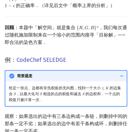
2
应用：NERC 2019
矩阵树定理
Min_25 筛
的正确率．（详见后文中「概率上界的分析」）
1
−
𝜖
1
−
ϵ
Problem G: Game Relics
LGV 引理
洲阁筛
参考资料
回顾
：本题中「解空间」就是集合
，我们每次通
𝑛
{
𝑅
,
𝐺
,
𝐵
}
{
R
,
G
,
B
}
n
最大团搜索算法
类欧几里德算法
过随机施加限制来在一个缩小的范围内搜寻「目标解」——
即合法的染色方案．
支配树
Meissel–Lehmer 算法
例：
CodeChef SELEDGE
图上随机游走
连分数
简要题意
Stern–Brocot 树与 Farey
给定一张点、边都有非负权值的无向图，找到一个大小
的边集
≤
𝐾
≤
K
二次域
合
，以最大化与
相连的点的权值和减去
的边权和．一个点的
𝑆
𝑆
𝑆
S
S
S
权值只被计算一次．
Pell 方程
观察：如果选出的边中有三条边构成一条链，则删掉中间的
那条一定不劣；如果选出的边中有若干条构成环，则删掉任
何一条一定不劣．