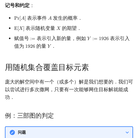
Routes
记号和约定
：
镜像站列表
Special Judge
Java 速成
前缀和 & 差分
IDA*
状压 DP
Boyer–Moore 算法
置换和排列
块状数据结构
拓扑排序
扫描线
Dev-C++
文件操作
Lambda 表达式
归并排序
裴蜀定理 & 一次不定方程
多项式多点求值|快速插值
贝尔数
线性基
AVL 树
虚树
莫队配合 bitset
用随机化获得随机数据的性质
表示事件
发生的概率．
P
r
[
𝐴
]
𝐴
Pr
[
A
]
A
致谢
Testlib
Java 进阶
二分
回溯法
数位 DP
Z 函数（扩展 KMP）
弧度制与坐标系
单调栈
最短路问题
旋转卡壳
CLion
pb_ds
堆排序
费马小定理 & 欧拉定理
多项式初等函数
伯努利数
线性映射
红黑树
树分治
表示随机变量
的期望．
E
[
𝑋
]
𝑋
E
[
X
]
X
例：随机增量法
赋值号
表示引入新的量，例如
表示引入
:
=
𝑌
:
=
1
9
2
6
Polygon
倍增
Dancing Links
插头 DP
AC 自动机
复数
单调队列
生成树问题
半平面交
:=
Geany
编译优化
桶排序
模逆元
常系数齐次线性递推
Entringer Number
特征多项式
左偏红黑树
动态树分治
Y
:=
1926
值为
的量
．
例：TopCoder
1
9
2
6
𝑌
1926
Y
MagicMolecule 随机化解法
OJ 工具
构造
Alpha–Beta 剪枝
计数 DP
后缀数组 (SA)
数论
ST 表
斯坦纳树
平面最近点对
Xcode
希尔排序
线性同余方程
多项式平移|连续点值平移
Eulerian Number
对角化
AA 树
AHU 算法
用随机集合覆盖目标元素
随机化用于哈希
LaTeX 入门
优化
动态 DP
后缀自动机 (SAM)
多项式与生成函数
树状数组
拆点
随机增量法
GUIDE
锦标赛排序
中国剩余定理
符号化方法
分拆数
Jordan标准型
树哈希
庞大的解空间中有一个（或多个）解是我们想要的．我们可
例：UOJ #207 共价大爷游长
Git
概率 DP
后缀平衡树
组合数学
线段树
连通性相关
反演变换
Sublime Text
Tim 排序
升幂引理
Lagrange 反演
范德蒙德卷积
树上随机游走
以尝试进行多次撒网，只要有一次能够网住目标解就能成
沙
功．
DP 套 DP
广义后缀自动机
线性代数
划分树
环计数问题
计算几何杂项
CP Editor
排序相关 STL
阶乘取模
形式幂级数复合|复合逆
Pólya 计数
例：CodeChef PANIC 及其
错误率分析
例：三部图的判定
DP 优化
后缀树
线性规划
二叉搜索树 & 平衡树
最小环
Code::Blocks
排序应用
卢卡斯定理
普通生成函数
图论计数
例：UOJ #552 同构判定鸭
其它 DP 方法
Manacher
抽象代数
跳表
2-SAT
同余方程
指数生成函数
问题
及其错误率分析