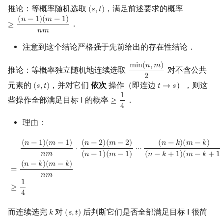
推论：等概率随机选取
，满足前述要求的概率
(
𝑠
,
𝑡
)
(
s
,
t
)
(
𝑛
−
1
)
(
𝑚
−
1
)
．
≥
≥
(
n
−
1
)
(
m
−
1
)
n
m
𝑛
𝑚
注意到这个结论严格强于先前给出的存在性结论．
m
i
n
(
𝑛
,
𝑚
)
推论：等概率独立随机地连续选取
对不含公共
min
(
n
,
m
)
2
2
元素的
，并对它们
依次
操作（即连边
），则这
(
𝑠
,
𝑡
)
𝑡
→
𝑠
(
s
,
t
)
t
→
s
1
些操作全部满足目标 I 的概率
．
≥
≥
1
4
4
理由：
=
(
n
−
1
)
(
m
−
1
)
n
m
⋅
(
n
−
2
)
(
m
−
2
)
(
n
−
1
)
(
m
−
1
)
⋯
(
n
−
k
)
(
m
−
k
)
(
n
−
k
+
1
)
(
m
−
k
(
𝑛
−
1
)
(
𝑚
−
1
)
(
𝑛
−
2
)
(
𝑚
−
2
)
(
𝑛
−
𝑘
)
(
𝑚
−
𝑘
)
⋅
⋯
𝑛
𝑚
(
𝑛
−
1
)
(
𝑚
−
1
)
(
𝑛
−
𝑘
+
1
)
(
𝑚
−
𝑘
+
(
𝑛
−
𝑘
)
(
𝑚
−
𝑘
)
=
𝑛
𝑚
1
≥
4
而连续选完
对
后判断它们是否全部满足目标 I 很简
𝑘
(
𝑠
,
𝑡
)
k
(
s
,
t
)