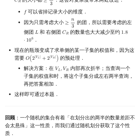
𝐶
≥
C
R
≥
n
3
𝑅
3
可以省掉记录大小的维度．
𝑓
f
𝑛
因为只需考虑大小
的团，所以需要考虑的左
≥
≥
n
3
3
侧团
和 右侧团
的数量也大大减少至约
𝐿
𝐶
1
.
8
L
C
R
1.8
⋅
10
6
𝑅
．
6
⋅
1
0
现在的瓶颈变成了求单侧的某一子集的权值和，因为这
需要
的预处理．
|
𝑉
|
|
𝑉
|
𝑂
(
2
+
2
)
O
(
2
|
V
L
|
+
2
|
V
R
|
)
𝐿
𝑅
解决方案：在
内部再次折半；当查询一个
𝑉
,
𝑉
V
L
,
V
R
𝐿
𝑅
子集的权值和时，将这个子集分成左右两半查询，
再把答案相加．
这样即可通过本题．
回顾
：一个随机的集合有着「在划分出的两半的数量差距不
会太悬殊」这一性质，而我们通过随机划分获取了这个性
质．