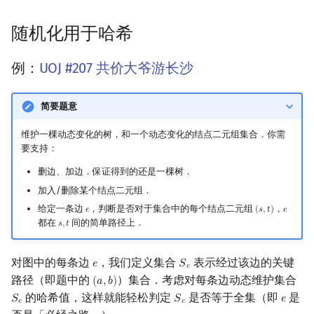
随机化用于哈希
例：
UOJ #207 共价大爷游长沙
简要题意
维护一棵动态变化的树，和一个动态变化的结点二元组集合．你需
要支持：
删边、加边．保证得到的还是一棵树．
加入/删除某个结点二元组．
给定一条边
，判断是否对于集合中的每个结点二元组
，
𝑒
(
𝑠
,
𝑡
)
𝑒
e
(
s
,
t
)
e
都在
间的简单路径上．
𝑠
,
𝑡
s
,
t
对图中的每条边
，我们定义集合
表示经过该边的关键
𝑒
𝑆
e
S
e
𝑒
路径（即题中的
）集合．考虑对每条边动态维护集合
(
𝑎
,
𝑏
)
(
a
,
b
)
的哈希值，这样就能轻松判定
是否等于全集（即
是
𝑆
𝑆
𝑒
S
e
S
e
e
𝑒
𝑒