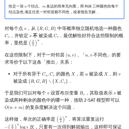
回文树
概率论
可持久化数据结构
欧拉图
二次剩余
给定一张
个结点、
条边的简单无向图，用 RGB 三种颜色给每个
𝑛
𝑚
n
m
结点染色 满足任意一对邻居都不同色，或者报告无解．
例：（*）子矩阵不同元素
个数
序列自动机
博弈论
树套树
哈密顿图
阶 & 原根
对每个点
，从
中等概率独立随机地选一种颜色
𝑣
{
𝑅
,
𝐺
,
𝐵
}
v
{
R
,
G
,
B
}
随机化在算法中的其他应用
最小表示法
数值算法
K-D Tree
二分图
离散对数
，并钦定
不
被染成
．最优解恰好符合这些限制的概
𝐶
𝑣
𝐶
C
v
v
C
v
𝑣
𝑣
𝑛
率，显然是
．
2
(
)
(
2
3
)
n
3
例：「TJOI2015」线性代数
Lyndon 分解
序理论
动态树
平面图
高次剩余 & 单位根
在这些限制下，对于一对邻居
，「
不同色」的要
(
𝑢
,
𝑣
)
𝑢
,
𝑣
(
u
,
v
)
u
,
v
求等价于以下这条「推出」关系：
例：（*）随机堆
Main–Lorentz 算法
杨氏矩阵
析合树
弦图
数论分块
对于所有异于
的颜色
，若
被染成
，则
𝐶
,
𝐶
𝑋
𝑢
𝑋
𝑣
C
u
,
C
v
X
u
X
v
与随机性有关的证明技巧
𝑢
𝑣
拟阵
PQ 树
图的着色
狄利克雷卷积
被染成
．
{
𝑅
,
𝐺
,
𝐵
}
∖
{
𝑋
,
𝐶
}
{
R
,
G
,
B
}
∖
{
X
,
C
v
}
𝑣
概率上界的分析
Berlekamp–Massey 算法
手指树
网络流
莫比乌斯反演
于是我们可以对每个
设置布尔变量
，其取值表示
被
𝑣
𝐵
𝑣
v
B
v
v
𝑣
染成两种剩余的颜色中的哪一种．借助 2-SAT 模型即可以
「耦合」思想
霍夫曼树
图的匹配
杜教筛
的复杂度解决这个问题．
𝑂
(
𝑛
+
𝑚
)
O
(
n
+
m
)
𝑛
引子：随机图的连通性
这样做，单次的正确率是
．将算法重复运行
2
Prüfer 序列
Powerful Number 筛
(
)
(
2
3
)
n
3
𝑛
次，只要有一次得到解就输出，这样即可保证
3
−
(
)
l
o
g
𝜖
−
(
3
2
)
n
log
ϵ