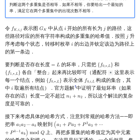
判断这两个多重集是否相等．如果不相等，你要给出一个最短的
串，满足它在两个多重集中的出现次数不相等．
令
表示图
中从点
开始的所有长为
的路径，这
𝑓
𝐺
𝑖
𝑗
f
K
,
i
,
j
G
K
i
j
𝐾
,
𝑖
,
𝑗
𝐾
些路径对应的所有字符串构成的多重集的哈希值．按照
升
𝑗
j
序考虑每个状态，转移时枚举
的出边并钦定该边为路径上
𝑖
i
的第一条边．
要判断是否存在长度
的坏串，只需把
和
=
𝐿
{
𝑓
}
=
L
{
f
0
,
∗
,
L
}
0
,
∗
,
𝐿
各自「整合」起来再比较即可（通配符
这里表示
*
{
𝑓
}
{
f
1
,
∗
,
L
}
1
,
∗
,
𝐿
每一个结点，例如
表示全体
构成的集合，其
{
𝑓
}
𝑓
{
f
0
,
∗
,
L
}
f
0
,
i
,
L
0
,
∗
,
𝐿
0
,
𝑖
,
𝐿
1
中
取遍所有结点）．官方题解
中证明了最短坏串（如果
𝑖
i
存在的话）长度一定不超过
，所以这个解法的复杂
𝑛
+
𝑛
n
1
+
n
2
1
2
度是可靠的．
接下来考虑具体的哈希方式．注意到常规的哈希方法——即
把串
映射到
2
𝑎
𝑎
⋯
𝑎
(
𝑎
+
𝑃
𝑎
+
𝑃
𝑎
+
⋯
a
1
a
2
⋯
a
k
(
a
1
+
P
a
2
+
P
2
a
3
+
⋯
+
P
k
−
1
a
k
)
mod
Q
1
2
𝑘
1
2
3
上、再把多重集的哈希值定为其中元素
𝑘
−
1
+
𝑃
𝑎
)
m
o
d
𝑄
𝑘