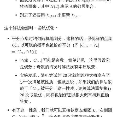
𝑑
𝑓
+
𝑣
𝑎
𝑙
𝑢
𝑒
(
𝑑
)
d
f
L
∩
N
(
d
)
,
k
+
value
(
d
)
𝐿
∩
𝑁
(
𝑑
)
,
𝑘
转移而来，其中
表示
的邻居集合．
𝑁
(
𝑑
)
𝑑
N
(
d
)
d
别忘了还要用
来更新
．
𝑓
𝑓
f
L
,
k
+
1
f
L
,
k
𝐿
,
𝑘
+
1
𝐿
,
𝑘
这个解法会超时．尝试优化：
平分点集时均匀随机地划分．这样的话，最优解的点集
以可观的概率也被恰好平分（即
𝐶
|
𝐶
∩
𝑉
|
C
r
e
s
|
C
r
e
s
∩
V
L
|
=
|
C
r
e
s
∩
V
𝑟
𝑒
𝑠
𝑟
𝑒
𝑠
𝐿
）．
=
|
𝐶
∩
𝑉
|
𝑟
𝑒
𝑠
𝑅
当然，
可能是奇数．简单起见，这里假设它
|
𝐶
|
|
C
r
e
s
|
𝑟
𝑒
𝑠
是偶数；奇数的情况对解法没有本质改变．
实验发现，随机尝试约 20 次就能以很大概率有至
少一次满足该性质．也就是说，如果我们的算法依
赖于「
被平分」这一性质，则将算法重复执行
𝐶
C
r
e
s
𝑟
𝑒
𝑠
20 次取最优，同样也能保证以很大概率得到正确
答案．
有了这一性质，我们就可以直接钦定左侧团
、右侧团
𝐿
L
𝑛
的大小都
．这会对复杂度带来两处改进：