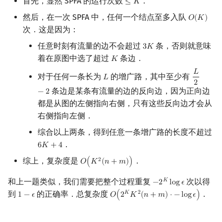
首先，显然 SPFA 的运行次数
．
≤
𝐾
≤
K
然后，在一次 SPFA 中，任何一个结点至多入队
𝑂
(
𝐾
)
O
(
K
)
次．这是因为：
任意时刻有流量的边不会超过
条，否则就意味
3
𝐾
3
K
着在原图中选了超过
条边．
𝐾
K
𝐿
对于任何一条长为
的增广路，其中至少有
𝐿
L
L
2
−
2
2
条边是某条有流量的边的反向边，因为正向边
−
2
都是从图的左侧指向右侧，只有这些反向边才会从
右侧指向左侧．
综合以上两条，得到任意一条增广路的长度不超过
．
6
𝐾
+
4
6
K
+
4
综上，复杂度是
．
2
𝑂
(
𝐾
(
𝑛
+
𝑚
)
)
O
(
K
2
(
n
+
m
)
)
和上一题类似，我们需要把整个过程重复
次以得
𝐾
−
2
l
o
g
𝜖
−
2
K
log
ϵ
到
的正确率．总复杂度
．
𝐾
2
1
−
𝜖
𝑂
(
2
𝐾
(
𝑛
+
𝑚
)
⋅
−
l
o
g
𝜖
)
1
−
ϵ
O
(
2
K
K
2
(
n
+
m
)
⋅
−
log
ϵ
)