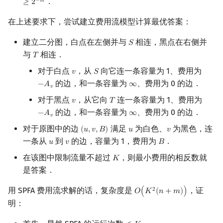
．
−
𝐾
≥
2
在上述要求下，尝试建立费用流模型计算最优答案：
建立二分图，白点在左侧并与
相连，黑点在右侧并
𝑆
S
与
相连．
𝑇
T
对于白点
，从
向它连一条容量为 1、费用为
𝑣
𝑆
v
S
的边，和一条容量为
、费用为 0 的边．
−
𝐴
∞
−
A
v
∞
𝑣
对于黑点
，从它向
连一条容量为 1、费用为
𝑣
𝑇
v
T
的边，和一条容量为
、费用为 0 的边．
−
𝐴
∞
−
A
v
∞
𝑣
对于原图中的边
满足
为白色、
为黑色，连
(
𝑢
,
𝑣
,
𝐵
)
𝑢
𝑣
(
u
,
v
,
B
)
u
v
一条从
到
的边，容量为 1，费用为
．
𝑢
𝑣
𝐵
u
v
B
在该图中限制流量不超过
，则最小费用的相反数就
𝐾
K
是答案．
用 SPFA 费用流求解的话，复杂度是
，证
2
𝑂
(
𝐾
(
𝑛
+
𝑚
)
)
O
(
K
2
(
n
+
m
)
)
明：