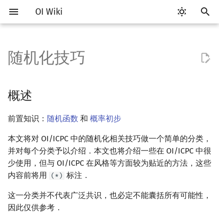
OI Wiki
键
入
随机化技巧
Getting Started
比赛相关简介
工具软件简介
语言基础简介
算法基础简介
搜索部分简介
动态规划部分简介
字符串部分简介
数学部分简介
数据结构部分简介
图论部分简介
计算几何部分简介
离线算法简介
概述
RMQ
OI 赛事与赛制
题型概述
读入、输出优化
Vim
评测工具简介
Testlib 简介
Hello, World!
C++ 标准库简介
类
复杂度简介
排序简介
DP 优化简介
后缀数组简介
数字系统简介
数论基础
多项式与生成函数简介
排列组合
线性代数简介
线性规划基础
基本概念
基本概念
博弈论简介
插值
并查集
堆简介
分块思想
线段树基础
二叉搜索树 & 平衡树
可持久化数据结构简介
线段树套线段树
Link Cut Tree
树基础
最短路
最小生成树
强连通分量
网络流简介
图匹配
莫队算法简介
以
开
关于本项目
赛事
代码编辑工具
C++ 基础
复杂度
DFS（搜索）
动态规划基础
字符串基础
布尔代数
栈
图论相关概念
二维计算几何基础
CDQ 分治
用随机集合覆盖目标元素
并查集应用
ICPC/CCPC 赛事与赛制
交互题
分段打表
Emacs
Arbiter
通用
C++ 语法基础
STL 容器
命名空间
均摊复杂度
选择排序
单调队列/单调栈优化
最优原地后缀排序算法
进位制
模算术简介
代数基本定理
抽屉原理
向量
单纯形法
群论
条件概率与独立性
公平组合游戏
数值积分
并查集复杂度
二叉堆
块状数组
线段树合并 & 分裂
Treap
可持久化线段树
平衡树套线段树
全局平衡二叉树
树的直径
差分约束
最小树形图
双连通分量
最大流
二分图最大匹配
普通莫队算法
概述
始
如何参与
题型
评测工具
C++ 标准库
枚举
BFS（搜索）
记忆化搜索
标准库
数字系统
队列
图的存储
三维计算几何基础
整体二分
括号序列
例：三部图的判定
常见错误
VS Code
Cena
Generator
变量
STL 算法
值类别
冒泡排序
斜率优化
平衡三进制
素数
快速傅里叶变换
容斥原理
内积和外积
环论
随机变量
零和游戏
高斯消元
配对堆
块状链表
李超线段树
Splay 树
可持久化块状数组
线段树套平衡树
Euler Tour Tree
树的中心
k 短路
最小直径生成树
割点和桥
最小割
二分图最大权匹配
带修改莫队
前置知识：
随机函数
和
概率初步
搜
OI Wiki 不是什么
学习路线
命令行
C++ 进阶
模拟
双向搜索
背包 DP
字符串匹配
位操作
链表
DFS（图论）
距离
莫队算法
线段树与离线询问
例：CodeChef SELEDGE
常见技巧
Atom
CCR Plus
Validator
运算
bitset
重载运算符
插入排序
四边形不等式优化
格雷码
最大公约数
快速数论变换
斐波那契数列
矩阵
域论
随机变量的数字特征
非公平组合游戏
牛顿迭代法
左偏树
树分块
猫树
WBLT
可持久化平衡树
树状数组套权值线段树
Top Tree
树的重心
同余最短路
圆方树
费用流
一般图最大匹配
树上莫队
索
本文将对 OI/ICPC 中的随机化相关技巧做一个简单的分类，
并对每个分类予以介绍．本文也将介绍一些在 OI/ICPC 中很
格式手册
学习资源
命令行编译与调试
C++ 与其他常用语言的区别
递归 & 分治
启发式搜索
区间 DP
字符串哈希
二进制集合操作
哈希表
BFS（图论）
Pick 定理
用随机元素命中目标集合
Eclipse
Lemon
Interactor
流程控制语句
string
引用
计数排序
Slope Trick 优化
欧拉函数
快速沃尔什变换
错位排列
初等变换
Schreier–Sims 算法
概率不等式
Sqrt Tree
区间最值操作 & 区间历史
替罪羊树
可持久化字典树
分块套树状数组
最近公共祖先
点/边连通度
上下界网络流
一般图最大权匹配
回滚莫队
少使用，但与 OI/ICPC 在风格等方面较为贴近的方法，这些
值
内容前将用
标注．
(*)
数学符号表
技巧
编译器
Pascal 转 C++ 急救
贪心
A*
DAG 上的 DP
字典树 (Trie)
高精度计算
并查集
树上问题
三角剖分
例：Gym 101550I
Notepad++
Checker
高级数据类型
pair
常量
基数排序
WQS 二分
筛法
Chirp Z 变换
卡特兰数
行列式
笛卡尔树
可持久化可并堆
树链剖分
Stoer–Wagner 算法
稳定匹配
二维莫队
这一分类并不代表广泛共识，也必定不能囊括所有可能性，
Kinetic Tournament Tree
因此仅供参考．
F.A.Q.
出题
WSL (Windows 10)
Python 速成
排序
迭代加深搜索
树形 DP
前缀函数与 KMP 算法
快速幂
堆
有向无环图
凸包
例：CSES 1685 New Flight
Kate
函数
新版 C++ 特性
快速排序
状态设计优化
分解质因数
多项式牛顿迭代
斯特林数
线性空间
Size Balanced Tree
树上启发式合并
莫队二次离线