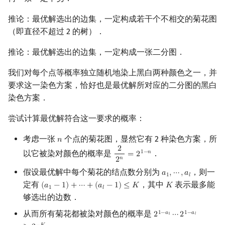
推论：最优解选出的边集，一定构成若干个不相交的菊花图
（即直径不超过 2 的树）．
推论：最优解选出的边集，一定构成一张二分图．
我们对每个点等概率独立随机地染上黑白两种颜色之一，并
要求这一染色方案，恰好也是最优解所对应的二分图的黑白
染色方案．
尝试计算最优解符合这一要求的概率：
考虑一张
个点的菊花图，显然它有 2 种染色方案，所
𝑛
n
2
以它被染对颜色的概率是
．
1
−
𝑛
=
2
2
2
n
=
2
1
−
n
𝑛
2
假设最优解中每个菊花的结点数分别为
，则一
𝑎
,
⋯
,
𝑎
a
1
,
⋯
,
a
l
1
𝑙
定有
，其中
表示最多能
(
𝑎
−
1
)
+
⋯
+
(
𝑎
−
1
)
≤
𝐾
𝐾
(
a
1
−
1
)
+
⋯
+
(
a
l
−
1
)
≤
K
K
1
𝑙
够选出的边数．
从而所有菊花都被染对颜色的概率是
1
−
𝑎
1
−
𝑎
2
⋯
2
2
1
−
a
1
⋯
2
1
−
a
l
≥
2
−
K
1
𝑙