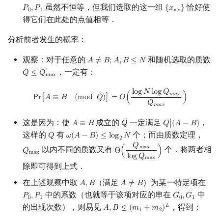
虽然不恒等，但我们选取的这一组
恰好使
𝑃
,
𝑃
{
𝑥
}
P
0
,
P
1
{
x
∗
,
∗
}
0
1
∗
,
∗
得它们在此处的点值相等．
分析前者发生的概率：
观察：对于任意的
和随机选取的质数
𝐴
≠
𝐵
;
𝐴
,
𝐵
≤
𝑁
A
≠
B
;
A
,
B
≤
N
，一定有：
𝑄
≤
𝑄
Q
≤
Q
max
m
a
x
Pr
[
A
≡
B
(
mod
Q
)
]
=
O
(
log
N
log
Q
m
a
x
Q
m
a
x
)
l
o
g
𝑁
l
o
g
𝑄
𝑚
𝑎
𝑥
P
r
[
𝐴
≡
𝐵
(
m
o
d
𝑄
)
]
=
𝑂
(
)
𝑄
𝑚
𝑎
𝑥
这是因为：使
成立的
一定满足
，
𝐴
≡
𝐵
𝑄
𝑄
∣
(
𝐴
−
𝐵
)
A
≡
B
Q
Q
|
(
A
−
B
)
这样的
有
个；而由质数定理，
𝑄
𝜔
(
𝐴
−
𝐵
)
≤
l
o
g
𝑁
Q
ω
(
A
−
B
)
≤
log
2
N
2
𝑄
m
a
x
以内不同的质数又有
个．将两者相
𝑄
Θ
(
)
Q
max
Θ
(
Q
max
log
Q
max
)
m
a
x
l
o
g
𝑄
m
a
x
除即可得到上式．
在上述观察中取
（满足
）为某一特定项在
𝐴
,
𝐵
𝐴
≠
𝐵
A
,
B
A
≠
B
中的系数（也就等于该项对应的串在
中
𝑃
,
𝑃
𝐺
,
𝐺
P
0
,
P
1
G
0
,
G
1
0
1
0
1
的出现次数），则易见
，得到：
𝐿
𝐴
,
𝐵
≤
(
𝑚
+
𝑚
)
A
,
B
≤
(
m
1
+
m
2
)
L
1
2