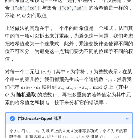
的哈希值之和模
——在这里是行不通的．一个反例是，集
𝑄
Q
合
与集合
的哈希值是一样的，
{"ab","cd"}
{"cb","ad"}
不论
如何取值．
𝑃
,
𝑄
P
,
Q
上述做法的问题在于，一个串的哈希值是一个和式，从而其
中的每一项可以拆出来并重组．为避免这一问题，我们考虑
把哈希值改为一个连乘式．此外，乘法交换律会使得不同的
位不可区分，为避免这一点我们要为不同的位赋予不同的权
值．
对每一个二元组
（其中
为字符，
为整数表示
在某
(
𝑐
,
𝑗
)
𝑐
𝑗
𝑐
(
c
,
j
)
c
j
c
个串中的第几位）我们都预先生成一个随机数
．然后我
𝑥
x
c
,
j
𝑐
,
𝑗
们把串
映射到
上（其中
𝑎
𝑎
⋯
𝑎
𝑥
𝑥
⋯
𝑥
m
o
d
𝑄
a
1
a
2
⋯
a
k
x
a
1
,
1
x
a
2
,
2
⋯
x
a
k
,
k
mod
Q
1
2
𝑘
𝑎
,
1
𝑎
,
2
𝑎
,
𝑘
1
2
𝑘
为
随机选取
的质数）、再把多重集的哈希值定为其中元
𝑄
Q
素的哈希值之和模
．接下来分析它的错误率．
𝑄
Q
(*)Schwartz–Zippel 引理
令
为域
上的
元
次非零多项式，令
为
的有
𝑓
∈
𝐹
[
𝑧
,
⋯
,
𝑧
]
𝐹
𝑘
𝑑
𝑆
𝐹
f
∈
F
[
z
1
,
⋯
,
z
k
]
F
k
d
S
F
1
𝑘
限子集，则至多有
组
满足
𝑘
−
1
𝑘
d
⋅
|
S
|
k
−
1
(
z
1
,
⋯
,
z
k
)
∈
S
k
f
(
z
1
,
⋯
,
z
k
)
=
0