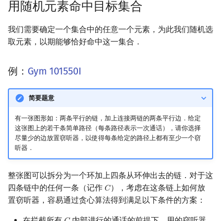
用随机元素命中目标集合
我们需要确定一个集合中的任意一个元素，为此我们随机选
取元素，以期能够恰好命中这一集合．
例：
Gym 101550I
简要题意
有一张图形如：两条平行的链，加上连接两链的两条平行边．给定
这张图上的若干条简单路径（每条路径表示一次通话），请你选择
尽量少的边放置窃听器，以使得每条给定的路径上都有至少一个窃
听器．
整张图可以拆分为一个环加上四条从环伸出去的链．对于这
四条链中的任何一条（记作
），考虑在这条链上如何放
𝐶
C
置窃听器，容易通过贪心算法得到满足以下条件的方案：
在拦截所有
内部进行的通话的前提下，用的窃听器