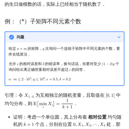
的生日做模数的话，实际上已经相当于随机数了．
例：（*）子矩阵不同元素个数
问题
给定
的矩阵，
次询问一个连续子矩阵中不同元素的个数，要
𝑛
×
𝑚
𝑞
n
×
m
q
求在线算法．
允许
的相对误差和
的错误率，换句话说，你要对至少
个
𝜖
𝛿
(
1
−
𝛿
)
𝑞
ϵ
δ
(
1
−
δ
)
q
询问给出离正确答案相对误差不超过
的回答．
𝜖
ϵ
5
6
𝑛
⋅
𝑚
≤
2
⋅
1
0
;
𝑞
≤
1
0
;
𝜖
=
0
.
5
,
𝛿
=
0
.
2
n
⋅
m
≤
2
⋅
10
5
;
q
≤
10
6
;
ϵ
=
0.5
,
δ
=
0.2
引理：令
为互相独立的随机变量，且取值在
中
𝑋
[
0
,
1
]
X
1
⋯
k
[
0
,
1
]
1
⋯
𝑘
1
均匀分布，则
．
E
[
m
i
n
𝑋
]
=
E
[
min
i
X
i
]
=
1
k
+
1
𝑖
𝑘
+
1
𝑖
证明：考虑一个单位圆，其上分布着
相对位置
均匀随
机的
个点，分别在位置
处．那
𝑘
+
1
0
,
𝑋
,
𝑋
,
⋯
,
𝑋
k
+
1
0
,
X
1
,
X
2
,
⋯
,
X
k
1
2
𝑘