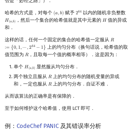
否是「必经之路」）．
哈希的方式是，对每个
赋予
以内的随机非负整数
6
4
(
𝑎
,
𝑏
)
2
(
a
,
b
)
2
64
，然后一个集合的哈希值就是其中元素的
值的异或
𝐻
𝐻
H
(
a
,
b
)
H
(
𝑎
,
𝑏
)
和．
这样的话，任何一个固定的集合的哈希值一定服从
𝑅
R
:=
{
0
,
1
,
⋯
,
上的均匀分布（换句话说，哈希值的取
6
4
:
=
{
0
,
1
,
⋯
,
2
−
1
}
值范围为
，且取每一个值的概率相等）．这是因为：
𝑅
R
单个
显然服从均匀分布．
𝐻
H
(
a
,
b
)
(
𝑎
,
𝑏
)
两个独立且服从
上的均匀分布的随机变量的异或
𝑅
R
和，一定也服从
上的均匀分布．自证不难．
𝑅
R
从而该算法的正确率是有保障的．
至于如何维护这个哈希值，使用 LCT 即可．
例：
CodeChef PANIC
及其错误率分析