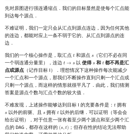
先对原图进行强连通缩点．我们的目标显然是使每个汇点能
到达每个源点．
不难证明，我们一定只会从汇点到源点连边，因为任何其他
的连边，都能对应上一条不弱于它的、从汇点到源点的连
边．
我们的一个核心操作是，取汇点
和源点
（它们不必在同
𝑡
𝑠
t
s
一个弱连通分量里），连边
以
使得
和
都不再是汇
𝑡
→
𝑠
𝑠
𝑡
t
→
s
s
t
点或源点
（记作目标 I）．理想情况下这种操作每次能减少
一个汇点和一个源点，那我们不断操作直到只剩一个汇点或
只剩一个源点，而这样的情形就很平凡了．由此，我们猜测
答案是源点个数与汇点个数的较大值．
不难发现，上述操作能够达到目标 I 的充要条件是：
拥有
𝑡
t
以外的前驱、且
拥有
以外的后继．可以证明（等会会
𝑠
𝑠
𝑡
s
s
t
给出证明），对于任意一张有着至少两个源点和至少两个汇
点的 DAG，都存在这样的
；但存在性的结论无法帮助
(
𝑠
,
𝑡
)
(
s
,
t
)