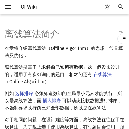
OI Wiki
键
入
离线算法简介
Getting Started
比赛相关简介
工具软件简介
语言基础简介
算法基础简介
搜索部分简介
动态规划部分简介
字符串部分简介
数学部分简介
数据结构部分简介
图论部分简介
计算几何部分简介
莫队算法简介
随机函数
RMQ
OI 赛事与赛制
题型概述
读入、输出优化
Vim
评测工具简介
Testlib 简介
Hello, World!
C++ 标准库简介
类
复杂度简介
排序简介
DP 优化简介
后缀数组简介
数字系统简介
数论基础
多项式与生成函数简介
排列组合
线性代数简介
线性规划基础
基本概念
基本概念
博弈论简介
插值
并查集
堆简介
分块思想
线段树基础
二叉搜索树 & 平衡树
可持久化数据结构简介
线段树套线段树
Link Cut Tree
树基础
最短路
最小生成树
强连通分量
网络流简介
图匹配
以
本章将介绍离线算法（Offline Algorithm）的思想、常见算
开
关于本项目
赛事
代码编辑工具
C++ 基础
复杂度
DFS（搜索）
动态规划基础
字符串基础
布尔代数
栈
图论相关概念
二维计算几何基础
普通莫队算法
随机化技巧
并查集应用
ICPC/CCPC 赛事与赛制
交互题
分段打表
Emacs
Arbiter
通用
C++ 语法基础
STL 容器
命名空间
均摊复杂度
选择排序
单调队列/单调栈优化
最优原地后缀排序算法
进位制
模算术简介
代数基本定理
抽屉原理
向量
单纯形法
群论
条件概率与独立性
公平组合游戏
数值积分
并查集复杂度
二叉堆
块状数组
线段树合并 & 分裂
Treap
可持久化线段树
平衡树套线段树
全局平衡二叉树
树的直径
差分约束
最小树形图
双连通分量
最大流
二分图最大匹配
法及优化．
始
如何参与
题型
评测工具
C++ 标准库
枚举
BFS（搜索）
记忆化搜索
标准库
数字系统
队列
图的存储
三维计算几何基础
带修改莫队
爬山算法
括号序列
离线算法是基于「
求解前已知所有数据
常见错误
VS Code
Cena
Generator
变量
STL 算法
值类别
冒泡排序
斜率优化
平衡三进制
素数
快速傅里叶变换
容斥原理
内积和外积
环论
随机变量
零和游戏
高斯消元
配对堆
块状链表
李超线段树
Splay 树
可持久化块状数组
线段树套平衡树
Euler Tour Tree
树的中心
k 短路
最小直径生成树
割点和桥
最小割
二分图最大权匹配
」这一假设来设计
搜
的，适用于有多组询问的题目．相对的还有
在线算法
OI Wiki 不是什么
学习路线
命令行
C++ 进阶
模拟
双向搜索
背包 DP
字符串匹配
位操作
链表
DFS（图论）
距离
树上莫队
模拟退火
线段树与离线询问
常见技巧
Atom
CCR Plus
Validator
运算
bitset
重载运算符
插入排序
四边形不等式优化
格雷码
最大公约数
快速数论变换
斐波那契数列
矩阵
域论
随机变量的数字特征
非公平组合游戏
牛顿迭代法
左偏树
树分块
猫树
WBLT
可持久化平衡树
树状数组套权值线段树
Top Tree
树的重心
同余最短路
圆方树
费用流
一般图最大匹配
索
（Online Algorithm）．
例如
选择排序
必须知道数组的全局最小元素才能执行，所
格式手册
学习资源
命令行编译与调试
C++ 与其他常用语言的区别
递归 & 分治
启发式搜索
区间 DP
字符串哈希
二进制集合操作
哈希表
BFS（图论）
Pick 定理
回滚莫队
Eclipse
Lemon
Interactor
流程控制语句
string
引用
计数排序
Slope Trick 优化
欧拉函数
快速沃尔什变换
错位排列
初等变换
Schreier–Sims 算法
概率不等式
Sqrt Tree
区间最值操作 & 区间历史
替罪羊树
可持久化字典树
分块套树状数组
最近公共祖先
点/边连通度
上下界网络流
一般图最大权匹配
以是离线算法，而
插入排序
可以动态接收数据进行排序，
值
不强制要求执行前已知全部数据，所以是在线算法．
数学符号表
技巧
编译器
Pascal 转 C++ 急救
贪心
A*
DAG 上的 DP
字典树 (Trie)
高精度计算
并查集
树上问题
三角剖分
二维莫队
Notepad++
Checker
高级数据类型
pair
常量
基数排序
WQS 二分
筛法
Chirp Z 变换
卡特兰数
行列式
笛卡尔树
可持久化可并堆
树链剖分
Stoer–Wagner 算法
稳定匹配
Kinetic Tournament Tree
对于相同的问题，在设计难度等方面，离线算法往往优于在
F.A.Q.
出题
WSL (Windows 10)
Python 速成
排序
迭代加深搜索
树形 DP
前缀函数与 KMP 算法
快速幂
堆
有向无环图
凸包
莫队二次离线
Kate
函数
新版 C++ 特性
快速排序
状态设计优化
分解质因数
多项式牛顿迭代
斯特林数
线性空间
Size Balanced Tree
树上启发式合并
线算法．为了阻止选手使用离线算法，有时题目会使用「强