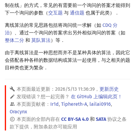
制在线」的方式，常见的有需要前一个询问的答案才能得到
镜像站列表
Special Judge
Java 速成
前缀和 & 差分
IDA*
状压 DP
Boyer–Moore 算法
置换和排列
块状数据结构
拓扑排序
扫描线
莫队配合 bitset
Dev-C++
文件操作
Lambda 表达式
归并排序
裴蜀定理 & 一次不定方程
多项式多点求值|快速插值
贝尔数
线性基
AVL 树
虚树
下一个询问的参数（
交互题
与
通信题
也属于此类）．
致谢
Testlib
Java 进阶
二分
回溯法
数位 DP
Z 函数（扩展 KMP）
弧度制与坐标系
单调栈
最短路问题
旋转卡壳
CLion
pb_ds
堆排序
费马小定理 & 欧拉定理
多项式初等函数
伯努利数
线性映射
红黑树
树分治
离线算法的常见思路包括将询问统一求解（如
CDQ 分
治
）、通过一个询问的答案求出另外相似询问的答案（如
Polygon
倍增
Dancing Links
插头 DP
AC 自动机
复数
单调队列
生成树问题
半平面交
Geany
编译优化
桶排序
模逆元
常系数齐次线性递推
Entringer Number
特征多项式
左偏红黑树
动态树分治
整体二分
和
莫队算法
）等．
由于离线算法是一种思想而并不是某种具体的算法，因此它
OJ 工具
构造
Alpha–Beta 剪枝
计数 DP
后缀数组 (SA)
数论
ST 表
斯坦纳树
平面最近点对
Xcode
希尔排序
线性同余方程
多项式平移|连续点值平移
Eulerian Number
对角化
AA 树
AHU 算法
会搭配各种各样的数据结构或算法一起使用，与之相关的题
目种类也更为繁杂．
LaTeX 入门
优化
动态 DP
后缀自动机 (SAM)
多项式与生成函数
树状数组
拆点
随机增量法
GUIDE
锦标赛排序
中国剩余定理
符号化方法
分拆数
Jordan标准型
树哈希
Git
概率 DP
后缀平衡树
组合数学
线段树
连通性相关
反演变换
Sublime Text
Tim 排序
升幂引理
Lagrange 反演
范德蒙德卷积
树上随机游走
本页面最近更新：
2026/5/13 11:36:39
，
更新历史
发现错误？想一起完善？
在 GitHub 上编辑此页！
DP 套 DP
广义后缀自动机
线性代数
划分树
环计数问题
计算几何杂项
CP Editor
排序相关 STL
阶乘取模
形式幂级数复合|复合逆
Pólya 计数
本页面贡献者：
Ir1d
,
Tiphereth-A
,
lailai0916
,
Oracynx
DP 优化
后缀树
线性规划
二叉搜索树 & 平衡树
最小环
Code::Blocks
排序应用
卢卡斯定理
普通生成函数
图论计数
本页面的全部内容在
CC BY-SA 4.0
和
SATA
协议之条
款下提供，附加条款亦可能应用
其它 DP 方法
Manacher
抽象代数
跳表
2-SAT
同余方程
指数生成函数