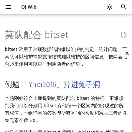
OI Wiki
键
入
莫队配合 bitset
Getting Started
比赛相关简介
工具软件简介
语言基础简介
算法基础简介
搜索部分简介
动态规划部分简介
字符串部分简介
数学部分简介
数据结构部分简介
图论部分简介
计算几何部分简介
例题 「Ynoi2016」掉进兔子
随机函数
RMQ
OI 赛事与赛制
题型概述
读入、输出优化
Vim
评测工具简介
Testlib 简介
Hello, World!
C++ 标准库简介
类
复杂度简介
排序简介
DP 优化简介
后缀数组简介
数字系统简介
数论基础
多项式与生成函数简介
排列组合
线性代数简介
线性规划基础
基本概念
基本概念
博弈论简介
插值
并查集
堆简介
分块思想
线段树基础
二叉搜索树 & 平衡树
可持久化数据结构简介
线段树套线段树
Link Cut Tree
树基础
最短路
最小生成树
强连通分量
网络流简介
图匹配
以
洞
bitset 常用于常规数据结构难以维护的判定、统计问题，而
开
关于本项目
赛事
代码编辑工具
C++ 基础
复杂度
DFS（搜索）
动态规划基础
字符串基础
布尔代数
栈
图论相关概念
二维计算几何基础
随机化技巧
并查集应用
ICPC/CCPC 赛事与赛制
交互题
分段打表
Emacs
Arbiter
通用
C++ 语法基础
STL 容器
命名空间
均摊复杂度
选择排序
单调队列/单调栈优化
最优原地后缀排序算法
进位制
模算术简介
代数基本定理
抽屉原理
向量
单纯形法
群论
条件概率与独立性
公平组合游戏
数值积分
并查集复杂度
二叉堆
块状数组
线段树合并 & 分裂
Treap
可持久化线段树
平衡树套线段树
全局平衡二叉树
树的直径
差分约束
最小树形图
双连通分量
最大流
二分图最大匹配
莫队可以维护常规数据结构难以维护的区间信息．把两者结
习题
始
合起来使用可以同时利用两者的优势．
如何参与
题型
评测工具
C++ 标准库
枚举
BFS（搜索）
记忆化搜索
标准库
数字系统
队列
图的存储
三维计算几何基础
爬山算法
括号序列
常见错误
VS Code
Cena
Generator
变量
STL 算法
值类别
冒泡排序
斜率优化
平衡三进制
素数
快速傅里叶变换
容斥原理
内积和外积
环论
随机变量
零和游戏
高斯消元
配对堆
块状链表
李超线段树
Splay 树
可持久化块状数组
线段树套平衡树
Euler Tour Tree
树的中心
k 短路
最小直径生成树
割点和桥
最小割
二分图最大权匹配
搜
例题
「Ynoi2016」掉进兔子洞
OI Wiki 不是什么
学习路线
命令行
C++ 进阶
模拟
双向搜索
背包 DP
字符串匹配
位操作
链表
DFS（图论）
距离
模拟退火
线段树与离线询问
常见技巧
Atom
CCR Plus
Validator
运算
bitset
重载运算符
插入排序
四边形不等式优化
格雷码
最大公约数
快速数论变换
斐波那契数列
矩阵
域论
随机变量的数字特征
非公平组合游戏
牛顿迭代法
左偏树
树分块
猫树
WBLT
可持久化平衡树
树状数组套权值线段树
Top Tree
树的重心
同余最短路
圆方树
费用流
一般图最大匹配
索
格式手册
学习资源
命令行编译与调试
C++ 与其他常用语言的区别
递归 & 分治
启发式搜索
区间 DP
字符串哈希
二进制集合操作
哈希表
BFS（图论）
Pick 定理
Eclipse
Lemon
Interactor
流程控制语句
string
引用
计数排序
Slope Trick 优化
欧拉函数
快速沃尔什变换
错位排列
初等变换
Schreier–Sims 算法
概率不等式
Sqrt Tree
区间最值操作 & 区间历史
替罪羊树
可持久化字典树
分块套树状数组
最近公共祖先
点/边连通度
上下界网络流
一般图最大权匹配
本题刚好符合上面提到的莫队配合 bitset 的特征．不难想
值
到我们可以分别用 bitset 存储每一个区间内的出现过的所
数学符号表
技巧
编译器
Pascal 转 C++ 急救
贪心
A*
DAG 上的 DP
字典树 (Trie)
高精度计算
并查集
树上问题
三角剖分
Notepad++
Checker
高级数据类型
pair
常量
基数排序
WQS 二分
筛法
Chirp Z 变换
卡特兰数
行列式
笛卡尔树
可持久化可并堆
树链剖分
Stoer–Wagner 算法
稳定匹配
有权值，一组询问的答案即所有区间的长度和减去三者的并
Kinetic Tournament Tree
集元素个数
．
×
3
×
3
F.A.Q.
出题
WSL (Windows 10)
Python 速成
排序
迭代加深搜索
树形 DP
前缀函数与 KMP 算法
快速幂
堆
有向无环图
凸包
Kate
函数
新版 C++ 特性
快速排序
状态设计优化
分解质因数
多项式牛顿迭代
斯特林数
线性空间
Size Balanced Tree
树上启发式合并