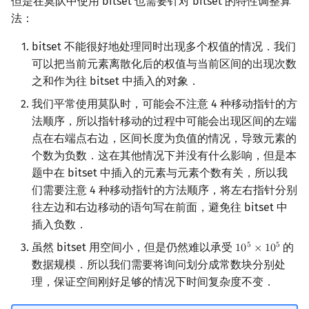
但是在莫队中使用 bitset 也需要针对 bitset 的特性调整算
法：
镜像站列表
Special Judge
Java 速成
前缀和 & 差分
IDA*
状压 DP
Boyer–Moore 算法
置换和排列
块状数据结构
拓扑排序
扫描线
Dev-C++
文件操作
Lambda 表达式
归并排序
裴蜀定理 & 一次不定方程
多项式多点求值|快速插值
贝尔数
线性基
AVL 树
虚树
bitset 不能很好地处理同时出现多个权值的情况．我们
致谢
Testlib
Java 进阶
二分
回溯法
数位 DP
Z 函数（扩展 KMP）
弧度制与坐标系
单调栈
最短路问题
旋转卡壳
CLion
pb_ds
堆排序
费马小定理 & 欧拉定理
多项式初等函数
伯努利数
线性映射
红黑树
树分治
可以把当前元素离散化后的权值与当前区间的出现次数
之和作为往 bitset 中插入的对象．
Polygon
倍增
Dancing Links
插头 DP
AC 自动机
复数
单调队列
生成树问题
半平面交
Geany
编译优化
桶排序
模逆元
常系数齐次线性递推
Entringer Number
特征多项式
左偏红黑树
动态树分治
我们平常使用莫队时，可能会不注意 4 种移动指针的方
法顺序，所以指针移动的过程中可能会出现区间的左端
OJ 工具
构造
Alpha–Beta 剪枝
计数 DP
后缀数组 (SA)
数论
ST 表
斯坦纳树
平面最近点对
Xcode
希尔排序
线性同余方程
多项式平移|连续点值平移
Eulerian Number
对角化
AA 树
AHU 算法
点在右端点右边，区间长度为负值的情况，导致元素的
个数为负数．这在其他情况下并没有什么影响，但是本
LaTeX 入门
优化
动态 DP
后缀自动机 (SAM)
多项式与生成函数
树状数组
拆点
随机增量法
GUIDE
锦标赛排序
中国剩余定理
符号化方法
分拆数
Jordan标准型
树哈希
题中在 bitset 中插入的元素与元素个数有关，所以我
Git
概率 DP
后缀平衡树
组合数学
线段树
连通性相关
反演变换
们需要注意 4 种移动指针的方法顺序，将左右指针分别
Sublime Text
Tim 排序
升幂引理
Lagrange 反演
范德蒙德卷积
树上随机游走
往左边和右边移动的语句写在前面，避免往 bitset 中
DP 套 DP
广义后缀自动机
线性代数
划分树
环计数问题
计算几何杂项
CP Editor
排序相关 STL
阶乘取模
形式幂级数复合|复合逆
Pólya 计数
插入负数．
虽然 bitset 用空间小，但是仍然难以承受
的
5
5
1
0
×
1
0
10
5
×
10
5
DP 优化
后缀树
线性规划
二叉搜索树 & 平衡树
最小环
Code::Blocks
排序应用
卢卡斯定理
普通生成函数
图论计数
数据规模．所以我们需要将询问划分成常数块分别处
理，保证空间刚好足够的情况下时间复杂度不变．
其它 DP 方法
Manacher
抽象代数
跳表
2-SAT
同余方程
指数生成函数