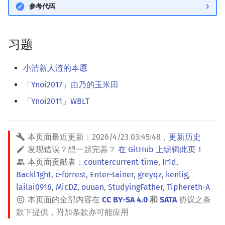
参考代码
回文树
概率论
可持久化数据结构
欧拉图
二次剩余
序列自动机
博弈论
树套树
哈密顿图
阶 & 原根
习题
最小表示法
数值算法
K-D Tree
二分图
离散对数
小清新人渣的本愿
「Ynoi2017」由乃的玉米田
Lyndon 分解
序理论
动态树
平面图
高次剩余 & 单位根
「Ynoi2011」WBLT
Main–Lorentz 算法
杨氏矩阵
析合树
弦图
数论分块
拟阵
PQ 树
图的着色
狄利克雷卷积
本页面最近更新：
2026/4/23 03:45:48
，
更新历史
发现错误？想一起完善？
在 GitHub 上编辑此页！
Berlekamp–Massey 算法
手指树
网络流
莫比乌斯反演
本页面贡献者：
countercurrent-time
,
Ir1d
,
Backl1ght
,
c-forrest
,
Enter-tainer
,
greyqz
,
kenlig
,
霍夫曼树
图的匹配
杜教筛
lailai0916
,
MicDZ
,
ouuan
,
StudyingFather
,
Tiphereth-A
本页面的全部内容在
CC BY-SA 4.0
和
SATA
协议之条
Prüfer 序列
Powerful Number 筛
款下提供，附加条款亦可能应用