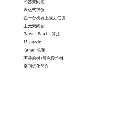
约瑟夫问题
带修改莫队
表达式求值
树上莫队
在一台机器上规划任务
回滚莫队
主元素问题
二维莫队
Garsia–Wachs 算法
莫队二次离线
15-puzzle
莫队配合 bitset
Kahan 求和
珂朵莉树/颜色段均摊
空间优化简介