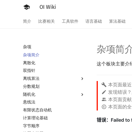
OI Wiki
简介
比赛相关
工具软件
语言基础
算法基础
杂项简
杂项
杂项简介
离散化
这个板块主要介绍
双指针
离线算法
本页面最近
分数规划
离线算法简介
发现错误
随机化
CDQ 分治
本页面贡献
悬线法
整体二分
随机函数
本页面的
有限状态自动机
莫队算法
随机化技巧
计算理论基础
爬山算法
莫队算法简介
字节顺序
模拟退火
普通莫队算法