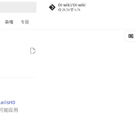
OI-wiki/OI-wiki
26.5k
4.7k
搜索
杂项
专题
larisHD
可能应用