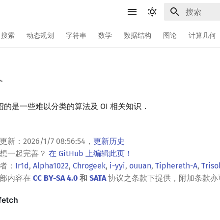
键入以开始
搜索
动态规划
字符串
数学
数据结构
图论
计算几何
介
的是一些难以分类的算法及 OI 相关知识．
更新：
2026/1/7 08:56:54
，
更新历史
？想一起完善？
在 GitHub 上编辑此页！
者：
Ir1d
,
Alpha1022
,
Chrogeek
,
i-yyi
,
ouuan
,
Tiphereth-A
,
Triso
全部内容在
CC BY-SA 4.0
和
SATA
协议之条款下提供，附加条款亦