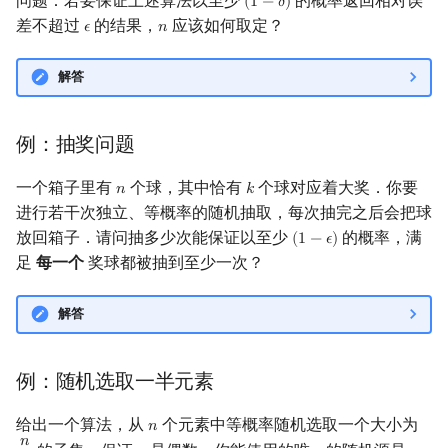
问题：若要保证上述算法以至少
的概率返回相对误
(
1
−
𝛿
)
(
1
−
δ
)
差不超过
的结果，
应该如何取定？
𝜖
𝑛
ϵ
n
解答
例：抽奖问题
一个箱子里有
个球，其中恰有
个球对应着大奖．你要
𝑛
𝑘
n
k
进行若干次独立、等概率的随机抽取，每次抽完之后会把球
放回箱子．请问抽多少次能保证以至少
的概率，满
(
1
−
𝜖
)
(
1
−
ϵ
)
足
每一个
奖球都被抽到至少一次？
解答
例：随机选取一半元素
给出一个算法，从
个元素中等概率随机选取一个大小为
𝑛
n
𝑛