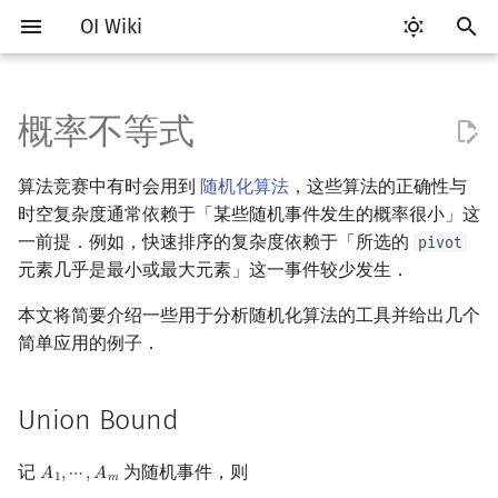
OI Wiki
键
入
概率不等式
Getting Started
比赛相关简介
工具软件简介
语言基础简介
算法基础简介
搜索部分简介
动态规划部分简介
字符串部分简介
数字系统简介
数论基础
多项式与生成函数简介
排列组合
线性代数简介
线性规划基础
基本概念
Union Bound
博弈论简介
插值
数据结构部分简介
图论部分简介
计算几何部分简介
杂项简介
RMQ
OI 赛事与赛制
题型概述
读入、输出优化
Vim
评测工具简介
Testlib 简介
Hello, World!
C++ 标准库简介
类
复杂度简介
排序简介
DP 优化简介
后缀数组简介
并查集
堆简介
分块思想
线段树基础
二叉搜索树 & 平衡树
可持久化数据结构简介
线段树套线段树
Link Cut Tree
树基础
最短路
最小生成树
强连通分量
网络流简介
图匹配
离线算法简介
随机函数
以
算法竞赛中有时会用到
随机化算法
，这些算法的正确性与
开
关于本项目
赛事
代码编辑工具
C++ 基础
复杂度
DFS（搜索）
动态规划基础
字符串基础
进位制
模算术简介
代数基本定理
抽屉原理
向量
单纯形法
群论
Markov 不等式
公平组合游戏
数值积分
栈
图论相关概念
二维计算几何基础
离散化
并查集应用
ICPC/CCPC 赛事与赛制
交互题
分段打表
Emacs
Arbiter
通用
C++ 语法基础
STL 容器
命名空间
均摊复杂度
选择排序
单调队列/单调栈优化
最优原地后缀排序算法
并查集复杂度
二叉堆
块状数组
线段树合并 & 分裂
Treap
可持久化线段树
平衡树套线段树
全局平衡二叉树
树的直径
差分约束
最小树形图
双连通分量
最大流
二分图最大匹配
CDQ 分治
随机化技巧
时空复杂度通常依赖于「某些随机事件发生的概率很小」这
始
一前提．例如，快速排序的复杂度依赖于「所选的
pivot
如何参与
题型
评测工具
C++ 标准库
枚举
BFS（搜索）
记忆化搜索
标准库
平衡三进制
素数
快速傅里叶变换
容斥原理
内积和外积
环论
零和游戏
高斯消元
队列
图的存储
三维计算几何基础
双指针
括号序列
证明
常见错误
VS Code
Cena
Generator
变量
STL 算法
值类别
冒泡排序
斜率优化
配对堆
块状链表
李超线段树
Splay 树
可持久化块状数组
线段树套平衡树
Euler Tour Tree
树的中心
k 短路
最小直径生成树
割点和桥
最小割
二分图最大权匹配
整体二分
爬山算法
元素几乎是最小或最大元素」这一事件较少发生．
搜
OI Wiki 不是什么
学习路线
命令行
C++ 进阶
模拟
双向搜索
背包 DP
字符串匹配
格雷码
最大公约数
快速数论变换
斐波那契数列
矩阵
域论
Chebyshev 不等式
非公平组合游戏
牛顿迭代法
链表
DFS（图论）
距离
离线算法
线段树与离线询问
常见技巧
Atom
CCR Plus
Validator
运算
bitset
重载运算符
插入排序
四边形不等式优化
左偏树
树分块
猫树
WBLT
可持久化平衡树
树状数组套权值线段树
Top Tree
树的重心
同余最短路
圆方树
费用流
一般图最大匹配
莫队算法
模拟退火
索
本文将简要介绍一些用于分析随机化算法的工具并给出几个
简单应用的例子．
格式手册
学习资源
命令行编译与调试
C++ 与其他常用语言的区别
递归 & 分治
启发式搜索
区间 DP
字符串哈希
欧拉函数
快速沃尔什变换
错位排列
初等变换
Schreier–Sims 算法
哈希表
BFS（图论）
Pick 定理
分数规划
证明
Eclipse
Lemon
Interactor
流程控制语句
string
引用
计数排序
Slope Trick 优化
Sqrt Tree
区间最值操作 & 区间历史
替罪羊树
可持久化字典树
分块套树状数组
最近公共祖先
点/边连通度
上下界网络流
一般图最大权匹配
值
Union Bound
数学符号表
技巧
编译器
Pascal 转 C++ 急救
贪心
A*
DAG 上的 DP
字典树 (Trie)
筛法
Chirp Z 变换
卡特兰数
行列式
Chernoff 不等式
并查集
树上问题
三角剖分
随机化
Notepad++
Checker
高级数据类型
pair
常量
基数排序
WQS 二分
笛卡尔树
可持久化可并堆
树链剖分
Stoer–Wagner 算法
稳定匹配
Kinetic Tournament Tree
记
为随机事件，则
𝐴
,
⋯
,
𝐴
A
1
,
⋯
,
A
m
F.A.Q.
出题
WSL (Windows 10)
Python 速成
排序
迭代加深搜索
树形 DP
前缀函数与 KMP 算法
分解质因数
多项式牛顿迭代
斯特林数
线性空间
堆
有向无环图
凸包
悬线法
Poisson 试验之和的
Kate
函数
新版 C++ 特性
快速排序
状态设计优化
Size Balanced Tree
树上启发式合并
1
𝑚