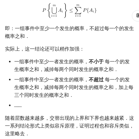
Chernoff 不等式
P
{
⋃
i
=
1
m
A
i
}
≤
∑
i
=
1
m
P
{
A
i
}
𝑚
𝑚
镜像站列表
Special Judge
Java 速成
前缀和 & 差分
IDA*
状压 DP
Boyer–Moore 算法
裴蜀定理 & 一次不定方程
多项式多点求值|快速插值
贝尔数
线性基
块状数据结构
拓扑排序
扫描线
有限状态自动机
Dev-C++
文件操作
Lambda 表达式
归并排序
AVL 树
虚树
⋃
𝑃
{
𝐴
}
≤
∑
𝑃
{
𝐴
}
𝑖
𝑖
Hoeffding 不等式
𝑖
=
1
𝑖
=
1
致谢
Testlib
Java 进阶
二分
回溯法
数位 DP
Z 函数（扩展 KMP）
费马小定理 & 欧拉定理
多项式初等函数
伯努利数
线性映射
单调栈
最短路问题
旋转卡壳
计算理论基础
CLion
pb_ds
堆排序
红黑树
树分治
即：一组事件中至少一个发生的概率，不超过每一个的发生
应用举例
概率之和．
Polygon
倍增
Dancing Links
插头 DP
AC 自动机
模逆元
常系数齐次线性递推
Entringer Number
特征多项式
单调队列
生成树问题
半平面交
字节顺序
Geany
编译优化
桶排序
左偏红黑树
动态树分治
例：随机撒点估算圆周率
实际上，这一结论还可以稍作加强：
OJ 工具
构造
Alpha–Beta 剪枝
计数 DP
后缀数组 (SA)
线性同余方程
多项式平移|连续点值平移
Eulerian Number
对角化
ST 表
斯坦纳树
平面最近点对
约瑟夫问题
Xcode
希尔排序
AA 树
AHU 算法
一组事件中至少一者发生的概率，
不小于
每一个的发
例：抽奖问题
生概率之和，减掉每两个同时发生的概率之和．
LaTeX 入门
优化
动态 DP
后缀自动机 (SAM)
中国剩余定理
符号化方法
分拆数
Jordan标准型
树状数组
拆点
随机增量法
表达式求值
GUIDE
锦标赛排序
树哈希
例：随机选取一半元素
一组事件中至少一者发生的概率，
不超过
每一个的发
Git
概率 DP
后缀平衡树
升幂引理
Lagrange 反演
范德蒙德卷积
线段树
连通性相关
反演变换
在一台机器上规划任务
Sublime Text
Tim 排序
树上随机游走
生概率之和，减掉每两个同时发生的概率之和，加上每
练习：Balls and Bins
三个同时发生的概率之和．
DP 套 DP
广义后缀自动机
阶乘取模
形式幂级数复合|复合逆
Pólya 计数
划分树
环计数问题
计算几何杂项
主元素问题
CP Editor
排序相关 STL
……
DP 优化
后缀树
卢卡斯定理
普通生成函数
图论计数
二叉搜索树 & 平衡树
最小环
Garsia–Wachs 算法
Code::Blocks
排序应用
随着层数越来越多，交替出现的上界和下界也越来越紧．这
一系列结论形式上类似容斥原理，证明过程也和容斥类似，
其它 DP 方法
Manacher
同余方程
指数生成函数
跳表
2-SAT
15-puzzle
这里略去．