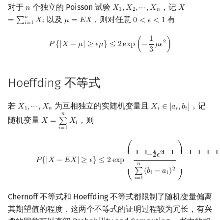
对于
个独立的 Poisson 试验
，记
𝑛
𝑋
,
𝑋
,
⋯
,
𝑋
𝑋
n
X
1
,
X
2
,
⋯
,
X
n
X
=
∑
i
=
1
n
X
i
1
2
𝑛
𝑛
以及
，则对任意
有
=
∑
𝑋
𝜇
=
𝐸
𝑋
0
<
𝜖
<
1
μ
=
E
X
0
<
ϵ
<
1
𝑖
𝑖
=
1
1
P
{
|
X
−
μ
|
≥
ϵ
μ
}
≤
2
exp
(
−
1
3
μ
ϵ
2
)
2
𝑃
{
|
𝑋
−
𝜇
|
≥
𝜖
𝜇
}
≤
2
e
x
p
(
−
𝜇
𝜖
)
3
Hoeffding 不等式
若
为互相独立的实随机变量且
，记
𝑋
,
⋯
,
𝑋
𝑋
∈
[
𝑎
,
𝑏
]
X
1
,
⋯
,
X
n
X
i
∈
[
a
i
,
b
i
]
1
𝑛
𝑖
𝑖
𝑖
𝑛
随机变量
，则
𝑋
=
∑
𝑋
X
=
∑
i
=
1
n
X
i
𝑖
𝑖
=
1
P
{
|
X
−
E
X
|
≥
ϵ
}
≤
2
exp
(
−
2
ϵ
2
∑
i
=
1
n
(
b
i
−
a
i
)
2
)
⎛
⎞
⎜ ⎜ ⎜ ⎜ ⎜ ⎜
⎟ ⎟ ⎟ ⎟ ⎟
2
−
2
𝜖
𝑃
{
|
𝑋
−
𝐸
𝑋
|
≥
𝜖
}
≤
2
e
x
p
𝑛
2
∑
(
𝑏
−
𝑎
)
𝑖
𝑖
⎝
⎠
𝑖
=
1
Chernoff 不等式和 Hoeffding 不等式都限制了随机变量偏离
其期望值的程度．这两个不等式的证明过程较为冗长，有兴