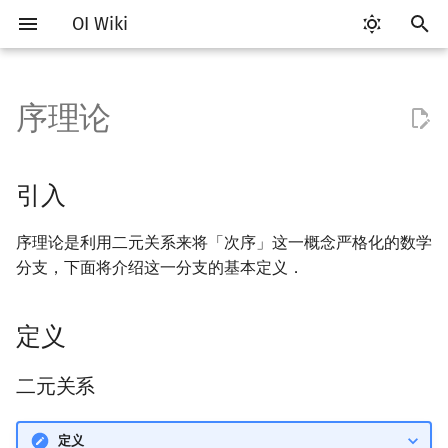
OI Wiki
键
入
序理论
Getting Started
比赛相关简介
工具软件简介
语言基础简介
算法基础简介
搜索部分简介
动态规划部分简介
字符串部分简介
数字系统简介
数论基础
多项式与生成函数简介
排列组合
线性代数简介
线性规划基础
基本概念
基本概念
博弈论简介
插值
引入
数据结构部分简介
图论部分简介
计算几何部分简介
杂项简介
RMQ
OI 赛事与赛制
题型概述
读入、输出优化
Vim
评测工具简介
Testlib 简介
Hello, World!
C++ 标准库简介
类
复杂度简介
排序简介
DP 优化简介
后缀数组简介
并查集
堆简介
分块思想
线段树基础
二叉搜索树 & 平衡树
可持久化数据结构简介
线段树套线段树
Link Cut Tree
树基础
最短路
最小生成树
强连通分量
网络流简介
图匹配
离线算法简介
随机函数
以
开
关于本项目
赛事
代码编辑工具
C++ 基础
复杂度
DFS（搜索）
动态规划基础
字符串基础
进位制
模算术简介
代数基本定理
抽屉原理
向量
单纯形法
群论
条件概率与独立性
公平组合游戏
数值积分
定义
栈
图论相关概念
二维计算几何基础
离散化
并查集应用
ICPC/CCPC 赛事与赛制
交互题
分段打表
Emacs
Arbiter
通用
C++ 语法基础
STL 容器
命名空间
均摊复杂度
选择排序
单调队列/单调栈优化
最优原地后缀排序算法
并查集复杂度
二叉堆
块状数组
线段树合并 & 分裂
Treap
可持久化线段树
平衡树套线段树
全局平衡二叉树
树的直径
差分约束
最小树形图
双连通分量
最大流
二分图最大匹配
CDQ 分治
随机化技巧
引入
始
如何参与
题型
评测工具
C++ 标准库
枚举
BFS（搜索）
记忆化搜索
标准库
平衡三进制
素数
快速傅里叶变换
容斥原理
内积和外积
环论
随机变量
零和游戏
高斯消元
队列
图的存储
三维计算几何基础
双指针
括号序列
二元关系
常见错误
VS Code
Cena
Generator
变量
STL 算法
值类别
冒泡排序
斜率优化
配对堆
块状链表
李超线段树
Splay 树
可持久化块状数组
线段树套平衡树
Euler Tour Tree
树的中心
k 短路
最小直径生成树
割点和桥
最小割
二分图最大权匹配
整体二分
爬山算法
序理论是利用二元关系来将「次序」这一概念严格化的数学
搜
分支，下面将介绍这一分支的基本定义．
OI Wiki 不是什么
学习路线
命令行
C++ 进阶
模拟
双向搜索
背包 DP
字符串匹配
格雷码
最大公约数
快速数论变换
斐波那契数列
矩阵
域论
随机变量的数字特征
非公平组合游戏
牛顿迭代法
链表
DFS（图论）
距离
离线算法
线段树与离线询问
关系间的运算
常见技巧
Atom
CCR Plus
Validator
运算
bitset
重载运算符
插入排序
四边形不等式优化
左偏树
树分块
猫树
WBLT
可持久化平衡树
树状数组套权值线段树
Top Tree
树的重心
同余最短路
圆方树
费用流
一般图最大匹配
莫队算法
模拟退火
索
格式手册
学习资源
命令行编译与调试
C++ 与其他常用语言的区别
递归 & 分治
启发式搜索
区间 DP
字符串哈希
欧拉函数
快速沃尔什变换
错位排列
初等变换
Schreier–Sims 算法
概率不等式
哈希表
BFS（图论）
Pick 定理
分数规划
定义
偏序集
Eclipse
Lemon
Interactor
流程控制语句
string
引用
计数排序
Slope Trick 优化
Sqrt Tree
区间最值操作 & 区间历史
替罪羊树
可持久化字典树
分块套树状数组
最近公共祖先
点/边连通度
上下界网络流
一般图最大权匹配
值
数学符号表
技巧
编译器
Pascal 转 C++ 急救
贪心
A*
DAG 上的 DP
字典树 (Trie)
筛法
Chirp Z 变换
卡特兰数
行列式
并查集
树上问题
三角剖分
随机化
偏序集的可视化表示：
Notepad++
Checker
高级数据类型
pair
常量
基数排序
WQS 二分
笛卡尔树
可持久化可并堆
树链剖分
Stoer–Wagner 算法
稳定匹配
二元关系
Hasse 图
Kinetic Tournament Tree
F.A.Q.
出题
WSL (Windows 10)
Python 速成
排序
迭代加深搜索
树形 DP
前缀函数与 KMP 算法
分解质因数
多项式牛顿迭代
斯特林数
线性空间
堆
有向无环图
凸包
悬线法
Kate
函数
新版 C++ 特性
快速排序
状态设计优化
Size Balanced Tree
树上启发式合并
定义