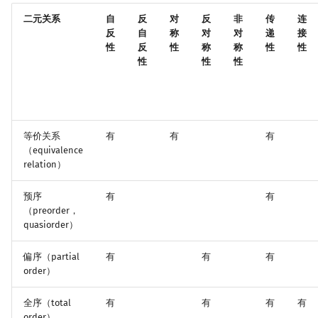
Min_25 筛
矩阵树定理
二元关系
自
反
对
反
非
传
连
反
自
称
对
对
递
接
洲阁筛
LGV 引理
性
反
性
称
称
性
性
性
性
性
类欧几里德算法
最大团搜索算法
Meissel–Lehmer 算法
支配树
等价关系
有
有
有
连分数
图上随机游走
（equivalence
relation）
Stern–Brocot 树与 Farey 序列
预序
有
有
（preorder，
二次域
quasiorder）
Pell 方程
偏序（partial
有
有
有
order）
全序（total
有
有
有
有
order）