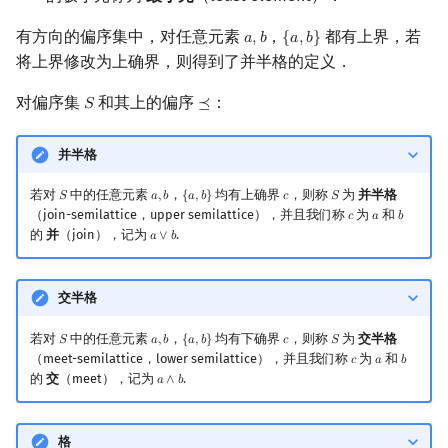
有方向的偏序集中，对任意元素
，
都有上界，若
𝑎
,
𝑏
{
𝑎
,
𝑏
}
a
,
b
{
a
,
b
}
将上界修改为上确界，则得到了并半格的定义．
对偏序集
和其上的偏序
：
𝑆
⪯
S
⪯
并半格
若对
中的任意元素
，
均有上确界
，则称
为
并半格
𝑆
𝑎
,
𝑏
{
𝑎
,
𝑏
}
𝑐
𝑆
S
a
,
b
{
a
,
b
}
c
S
（join-semilattice，upper semilattice），并且我们称
为
和
𝑐
𝑎
𝑏
c
a
b
的
并
（join），记为
.
𝑎
∨
𝑏
a
∨
b
交半格
若对
中的任意元素
，
均有下确界
，则称
为
交半格
𝑆
𝑎
,
𝑏
{
𝑎
,
𝑏
}
𝑐
𝑆
S
a
,
b
{
a
,
b
}
c
S
（meet-semilattice，lower semilattice），并且我们称
为
和
𝑐
𝑎
𝑏
c
a
b
的
交
（meet），记为
.
𝑎
∧
𝑏
a
∧
b
格