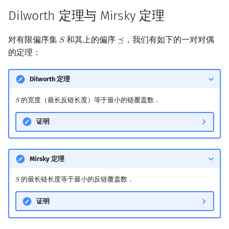
Dilworth 定理与 Mirsky 定理
对有限偏序集
和其上的偏序
，我们有如下的一对对偶
𝑆
⪯
S
⪯
的定理：
Dilworth 定理
的宽度（最长反链长度）等于最小的链覆盖数．
𝑆
S
证明
Mirsky 定理
的最长链长度等于最小的反链覆盖数．
𝑆
S
证明