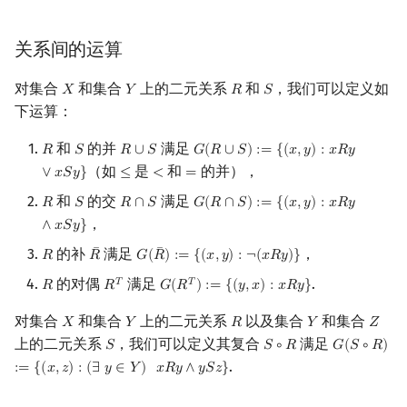
关系间的运算
对集合
和集合
上的二元关系
和
，我们可以定义如
𝑋
𝑌
𝑅
𝑆
X
Y
R
S
下运算：
和
的并
满足
𝑅
𝑆
𝑅
∪
𝑆
𝐺
(
𝑅
∪
𝑆
)
:
=
{
(
𝑥
,
𝑦
)
:
𝑥
𝑅
𝑦
R
S
R
∪
S
G
(
R
∪
S
)
:=
{
(
x
,
y
)
:
x
R
y
∨
x
S
y
}
（如
是
和
的并），
∨
𝑥
𝑆
𝑦
}
≤
<
=
≤
<
=
和
的交
满足
𝑅
𝑆
𝑅
∩
𝑆
𝐺
(
𝑅
∩
𝑆
)
:
=
{
(
𝑥
,
𝑦
)
:
𝑥
𝑅
𝑦
R
S
R
∩
S
G
(
R
∩
S
)
:=
{
(
x
,
y
)
:
x
R
y
∧
x
S
y
}
，
∧
𝑥
𝑆
𝑦
}
¯
¯
的补
满足
，
𝑅
𝑅
𝐺
(
𝑅
)
:
=
{
(
𝑥
,
𝑦
)
:
¬
(
𝑥
𝑅
𝑦
)
}
R
R
¯
G
(
R
¯
)
:=
{
(
x
,
y
)
:
¬
(
x
R
y
)
}
的对偶
满足
.
𝑇
𝑇
𝑅
𝑅
𝐺
(
𝑅
)
:
=
{
(
𝑦
,
𝑥
)
:
𝑥
𝑅
𝑦
}
R
R
T
G
(
R
T
)
:=
{
(
y
,
x
)
:
x
R
y
}
对集合
和集合
上的二元关系
以及集合
和集合
𝑋
𝑌
𝑅
𝑌
𝑍
X
Y
R
Y
Z
上的二元关系
，我们可以定义其复合
满足
𝑆
𝑆
∘
𝑅
𝐺
(
𝑆
∘
𝑅
)
S
S
∘
R
G
(
S
∘
R
)
:=
{
(
x
.
:
=
{
(
𝑥
,
𝑧
)
:
(
∃
𝑦
∈
𝑌
)
𝑥
𝑅
𝑦
∧
𝑦
𝑆
𝑧
}