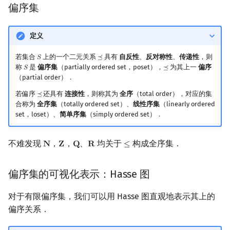
偏序集
定义
若集合
上的一个二元关系
具有
自反性
、
反对称性
、
传递性
，则
𝑆
⪯
S
⪯
称
是
偏序集
（partially ordered set，poset），
为其上一
偏序
𝑆
⪯
S
⪯
（partial order）．
若偏序
还具有
连接性
，则称其为
全序
（total order），对应的集
⪯
⪯
合称为
全序集
（totally ordered set）、
线性序集
（linearly ordered
set，loset）、
简单序集
（simply ordered set）．
不难发现
，
，
、
均关于
构成全序集．
𝐍
𝐙
𝐐
𝐑
≤
N
Z
Q
R
≤
偏序集的可视化表示：Hasse 图
对于有限偏序集，我们可以用 Hasse 图直观地表示其上的
偏序关系．