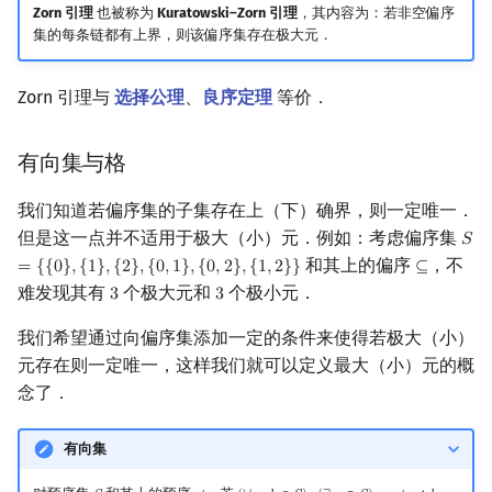
Zorn 引理
也被称为
Kuratowski–Zorn 引理
，其内容为：若非空偏序
集的每条链都有上界，则该偏序集存在极大元．
Zorn 引理与
选择公理
、
良序定理
等价．
有向集与格
我们知道若偏序集的子集存在上（下）确界，则一定唯一．
但是这一点并不适用于极大（小）元．例如：考虑偏序集
𝑆
S
=
{
{
和其上的偏序
，不
=
{
{
0
}
,
{
1
}
,
{
2
}
,
{
0
,
1
}
,
{
0
,
2
}
,
{
1
,
2
}
}
⊆
⊆
难发现其有
个极大元和
个极小元．
3
3
3
3
我们希望通过向偏序集添加一定的条件来使得若极大（小）
元存在则一定唯一，这样我们就可以定义最大（小）元的概
念了．
有向集