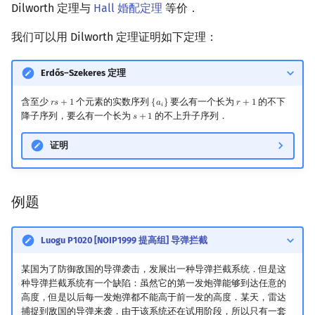
Dilworth 定理与
Hall 婚配定理
等价．
我们可以用 Dilworth 定理证明如下定理：
Erdős–Szekeres 定理
含至少
个元素的实数序列
要么有一个长为
的不下
𝑟
𝑠
+
1
{
𝑎
}
𝑟
+
1
r
s
+
1
{
a
i
}
r
+
1
𝑖
降子序列，要么有一个长为
的不上升子序列．
𝑠
+
1
s
+
1
证明
例题
Luogu P1020 [NOIP1999 提高组] 导弹拦截
某国为了防御敌国的导弹袭击，发展出一种导弹拦截系统．但是这
种导弹拦截系统有一个缺陷：虽然它的第一发炮弹能够到达任意的
高度，但是以后每一发炮弹都不能高于前一发的高度．某天，雷达
捕捉到敌国的导弹来袭．由于该系统还在试用阶段，所以只有一套