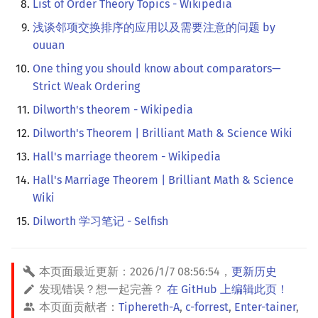
List of Order Theory Topics - Wikipedia
浅谈邻项交换排序的应用以及需要注意的问题 by
ouuan
One thing you should know about comparators—
Strict Weak Ordering
Dilworth's theorem - Wikipedia
Dilworth's Theorem | Brilliant Math & Science Wiki
Hall's marriage theorem - Wikipedia
Hall's Marriage Theorem | Brilliant Math & Science
Wiki
Dilworth 学习笔记 - Selfish
本页面最近更新：
2026/1/7 08:56:54
，
更新历史
发现错误？想一起完善？
在 GitHub 上编辑此页！
本页面贡献者：
Tiphereth-A
,
c-forrest
,
Enter-tainer
,