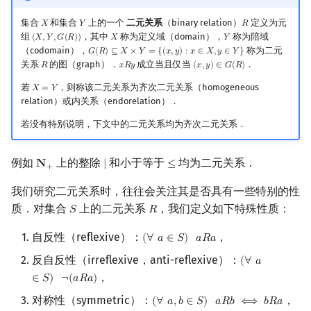
链与反链
镜像站列表
Special Judge
Java 速成
前缀和 & 差分
IDA*
状压 DP
Boyer–Moore 算法
裴蜀定理 & 一次不定方程
多项式多点求值|快速插值
贝尔数
线性基
块状数据结构
拓扑排序
扫描线
有限状态自动机
Dev-C++
文件操作
Lambda 表达式
归并排序
AVL 树
虚树
集合
和集合
上的一个
二元关系
（binary relation）
定义为元
𝑋
𝑌
𝑅
X
Y
R
预序集中的特殊元素
组
，其中
称为定义域（domain），
称为陪域
(
𝑋
,
𝑌
,
𝐺
(
𝑅
)
)
𝑋
𝑌
(
X
,
Y
,
G
(
R
)
)
X
Y
（codomain），
称为二元
𝐺
(
𝑅
)
⊆
𝑋
×
𝑌
=
{
(
𝑥
,
𝑦
)
:
𝑥
∈
𝑋
,
𝑦
∈
𝑌
}
G
(
R
)
⊆
X
×
Y
=
{
(
x
,
y
)
:
x
∈
X
,
y
∈
Y
}
致谢
Testlib
Java 进阶
二分
回溯法
数位 DP
Z 函数（扩展 KMP）
费马小定理 & 欧拉定理
多项式初等函数
伯努利数
线性映射
单调栈
最短路问题
旋转卡壳
计算理论基础
CLion
pb_ds
堆排序
红黑树
树分治
关系
的图（graph）．
成立当且仅当
．
𝑅
𝑥
𝑅
𝑦
(
𝑥
,
𝑦
)
∈
𝐺
(
𝑅
)
R
x
R
y
(
x
,
y
)
∈
G
(
R
)
有向集与格
若
，则称该二元关系为齐次二元关系（homogeneous
Polygon
倍增
Dancing Links
插头 DP
AC 自动机
模逆元
常系数齐次线性递推
Entringer Number
特征多项式
单调队列
生成树问题
半平面交
字节顺序
Geany
编译优化
桶排序
左偏红黑树
动态树分治
𝑋
=
𝑌
X
=
Y
relation）或内关系（endorelation）．
对偶
OJ 工具
构造
Alpha–Beta 剪枝
计数 DP
后缀数组 (SA)
线性同余方程
多项式平移|连续点值平移
Eulerian Number
对角化
ST 表
斯坦纳树
平面最近点对
约瑟夫问题
Xcode
希尔排序
AA 树
AHU 算法
若没有特别说明，下文中的二元关系均为齐次二元关系．
Dilworth 定理与 Mirsky 定理
LaTeX 入门
优化
动态 DP
后缀自动机 (SAM)
中国剩余定理
符号化方法
分拆数
Jordan标准型
树状数组
拆点
随机增量法
表达式求值
GUIDE
锦标赛排序
树哈希
例如
上的整除
和小于等于
均为二元关系．
𝐍
∣
≤
N
+
∣
≤
+
例题
Git
概率 DP
后缀平衡树
升幂引理
Lagrange 反演
范德蒙德卷积
线段树
连通性相关
反演变换
在一台机器上规划任务
Sublime Text
Tim 排序
树上随机游走
我们研究二元关系时，往往会关注其是否具有一些特别的性
习题
质．对集合
上的二元关系
，我们定义如下特殊性质：
𝑆
𝑅
S
R
DP 套 DP
广义后缀自动机
阶乘取模
形式幂级数复合|复合逆
Pólya 计数
划分树
环计数问题
计算几何杂项
主元素问题
CP Editor
排序相关 STL
自反性（reflexive）：
，
(
∀
𝑎
∈
𝑆
)
𝑎
𝑅
𝑎
(
∀
a
∈
S
)
a
R
a
C++ 中的应用
DP 优化
后缀树
卢卡斯定理
普通生成函数
图论计数
二叉搜索树 & 平衡树
最小环
Garsia–Wachs 算法
Code::Blocks
排序应用
反自反性（irreflexive，anti-reflexive）：
(
∀
𝑎
(
∀
a
∈
S
)
¬
(
a
R
参考资料与拓展阅读
，
∈
𝑆
)
¬
(
𝑎
𝑅
𝑎
)
其它 DP 方法
Manacher
同余方程
指数生成函数
跳表
2-SAT
15-puzzle
对称性（symmetric）：
，
(
∀
𝑎
,
𝑏
∈
𝑆
)
𝑎
𝑅
𝑏
⟺
𝑏
𝑅
𝑎
(
∀
a
,
b
∈
S
)
a
R
b
⟺
b
R
a