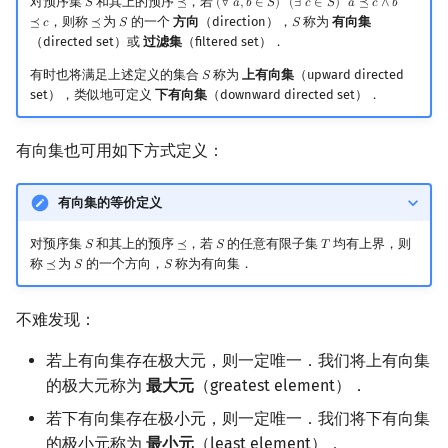
对预序集
和其上的预序
，若
𝑆
⪯
(
∀
𝑎
,
𝑏
∈
𝑆
)
(
∃
𝑐
∈
𝑆
)
𝑎
⪯
𝑐
∧
𝑏
S
⪯
(
∀
a
,
b
∈
S
)
(
∃
c
∈
S
)
a
⪯
c
∧
b
⪯
c
，则称
为
的一个
方向
（direction），
称为
有向集
⪯
𝑐
⪯
𝑆
𝑆
⪯
S
S
（directed set）或
过滤集
（filtered set）．
有时也将满足上述定义的集合
称为
上有向集
（upward directed
𝑆
S
set），类似地可定义
下有向集
（downward directed set）．
有向集也可用如下方式定义：
有向集的等价定义
对预序集
和其上的预序
，若
的任意有限子集
均有上界，则
𝑆
⪯
𝑆
𝑇
S
⪯
S
T
称
为
的一个方向，
称为有向集．
⪯
𝑆
𝑆
⪯
S
S
不难发现：
若上有向集存在极大元，则一定唯一．我们将上有向集
的极大元称为
最大元
（greatest element）．
若下有向集存在极小元，则一定唯一．我们将下有向集
的极小元称为
最小元
（least element）．