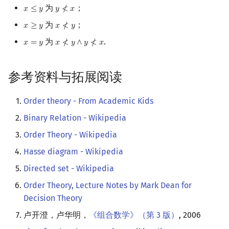
为
；
𝑥
≤
𝑦
𝑦
≮
𝑥
x
≤
y
y
≮
x
为
；
𝑥
≥
𝑦
𝑥
≮
𝑦
x
≥
y
x
≮
y
为
.
𝑥
=
𝑦
𝑥
≮
𝑦
∧
𝑦
≮
𝑥
x
=
y
x
≮
y
∧
y
≮
x
参考资料与拓展阅读
Order theory - From Academic Kids
Binary Relation - Wikipedia
Order Theory - Wikipedia
Hasse diagram - Wikipedia
Directed set - Wikipedia
Order Theory, Lecture Notes by Mark Dean for
Decision Theory
卢开澄，卢华明，
《组合数学》（第 3 版）
, 2006