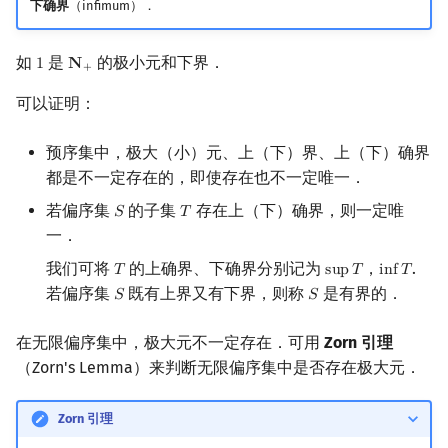
下确界
（infimum）．
如
是
的极小元和下界．
1
𝐍
1
N
+
+
可以证明：
预序集中，极大（小）元、上（下）界、上（下）确界
都是不一定存在的，即使存在也不一定唯一．
若偏序集
的子集
存在上（下）确界，则一定唯
𝑆
𝑇
S
T
一．
我们可将
的上确界、下确界分别记为
，
.
𝑇
s
u
p
𝑇
i
n
f
𝑇
T
sup
T
inf
T
若偏序集
既有上界又有下界，则称
是有界的．
𝑆
𝑆
S
S
在无限偏序集中，极大元不一定存在．可用
Zorn 引理
（Zorn's Lemma）来判断无限偏序集中是否存在极大元．
Zorn 引理