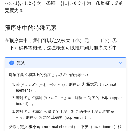
为一条链，
为一条反链，
的
{
∅
,
{
1
}
,
{
1
,
2
}
}
{
{
1
}
,
{
0
,
2
}
}
𝑆
{
∅
,
{
1
}
,
{
1
,
2
}
}
{
{
1
}
,
{
0
,
2
}
}
S
宽度为
.
3
3
预序集中的特殊元素
在预序集中，我们可以定义极大（小）元、上（下）界、上
（下）确界等概念，这些概念可以推广到其他序关系中．
定义
对预序集
和其上的预序
，取
中的元素
：
𝑆
⪯
𝑆
𝑚
S
⪯
S
m
若
，则称
为
极大元
（maximal
(
∀
𝑎
∈
𝑆
∖
{
𝑚
}
)
¬
(
𝑚
⪯
𝑎
)
𝑚
(
∀
a
∈
S
∖
{
m
}
)
¬
(
m
⪯
a
)
m
element），
若对
满足
，则称
为
的
上界
（upper
𝑇
⊆
𝑆
(
∀
𝑡
∈
𝑇
)
𝑡
⪯
𝑚
𝑚
𝑇
T
⊆
S
(
∀
t
∈
T
)
t
⪯
m
m
T
bound），
若对
满足
是
的上界且对
的任意上界
均有
𝑇
⊆
𝑆
𝑚
𝑇
𝑇
𝑛
𝑚
T
⊆
S
m
T
T
n
m
⪯
n
，则称
为
的
上确界
（supremum）．
⪯
𝑛
𝑚
𝑇
m
T
类似可定义
极小元
（minimal element）、
下界
（lower bound）和