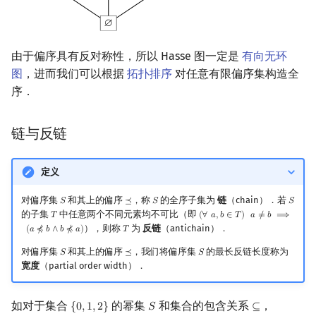
由于偏序具有反对称性，所以 Hasse 图一定是
有向无环
图
，进而我们可以根据
拓扑排序
对任意有限偏序集构造全
序．
链与反链
定义
对偏序集
和其上的偏序
，称
的全序子集为
链
（chain）．若
𝑆
⪯
𝑆
𝑆
S
⪯
S
S
的子集
中任意两个不同元素均不可比（即
𝑇
(
∀
𝑎
,
𝑏
∈
𝑇
)
𝑎
≠
𝑏
⟹
T
(
∀
a
,
b
∈
T
)
a
≠
b
⟹
(
a
⋠
b
∧
b
⋠
a
），则称
为
反链
（antichain）．
(
𝑎
⋠
𝑏
∧
𝑏
⋠
𝑎
)
𝑇
T
对偏序集
和其上的偏序
，我们将偏序集
的最长反链长度称为
𝑆
⪯
𝑆
S
⪯
S
宽度
（partial order width）．
如对于集合
的幂集
和集合的包含关系
，
{
0
,
1
,
2
}
𝑆
⊆
{
0
,
1
,
2
}
S
⊆