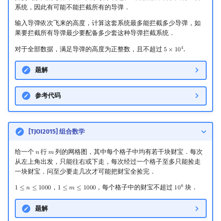
系统，因此有可能不能拦截所有的导弹．
输入导弹依次飞来的高度，计算这套系统最多能拦截多少导弹，如
果要拦截所有导弹最少要配备多少套这种导弹拦截系统．
4
对于全部数据，满足导弹的高度为正整数，且不超过
.
5
×
1
0
5
×
10
4
题解
参考代码
[TJOI2015] 组合数学
给一个
行
列的网格图，其中每个格子中均有若干块财宝．每次
𝑛
𝑚
n
m
从左上角出发，只能往右或下走，每次经过一个格子至多只能捡走
一块财宝．问至少要走几次才可能把财宝全捡完．
6
，
，每个格子中的财宝不超过
块．
1
≤
𝑛
≤
1
0
0
0
1
≤
𝑚
≤
1
0
0
0
1
0
1
≤
n
≤
1000
1
≤
m
≤
1000
10
6
题解