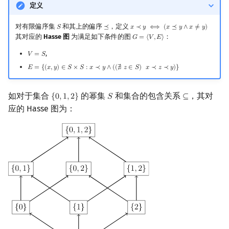
定义
对有限偏序集
和其上的偏序
，定义
𝑆
⪯
𝑥
≺
𝑦
⟺
(
𝑥
⪯
𝑦
∧
𝑥
≠
𝑦
)
S
⪯
x
≺
y
⟺
(
x
⪯
y
∧
x
≠
y
)
其对应的
Hasse 图
为满足如下条件的图
：
𝐺
=
⟨
𝑉
,
𝐸
⟩
G
=
⟨
V
,
E
⟩
,
𝑉
=
𝑆
V
=
S
𝐸
=
{
(
𝑥
,
𝑦
)
∈
𝑆
×
𝑆
:
𝑥
≺
𝑦
∧
(
(
∄
𝑧
∈
𝑆
)
𝑥
≺
𝑧
≺
𝑦
)
}
E
=
{
(
x
,
y
)
∈
S
×
S
:
x
≺
y
∧
(
(
∄
z
∈
S
)
x
≺
z
≺
y
)
}
如对于集合
的幂集
和集合的包含关系
，其对
{
0
,
1
,
2
}
𝑆
⊆
{
0
,
1
,
2
}
S
⊆
应的 Hasse 图为：