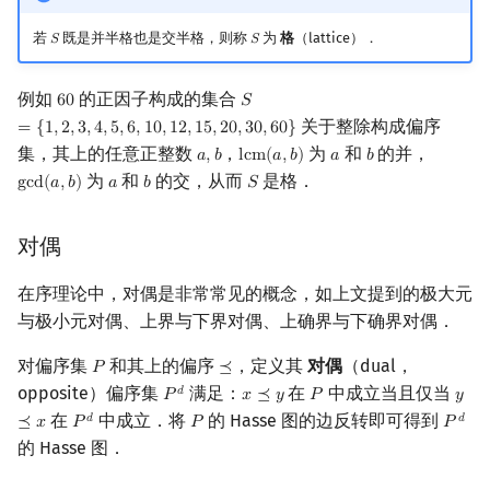
若
既是并半格也是交半格，则称
为
格
（lattice）．
𝑆
𝑆
S
S
例如
的正因子构成的集合
6
0
𝑆
60
S
=
{
1
,
2
,
3
,
4
,
5
,
6
,
10
,
12
,
15
,
20
,
30
,
60
}
关于整除构成偏序
=
{
1
,
2
,
3
,
4
,
5
,
6
,
1
0
,
1
2
,
1
5
,
2
0
,
3
0
,
6
0
}
集，其上的任意正整数
，
为
和
的并，
𝑎
,
𝑏
l
c
m
(
𝑎
,
𝑏
)
𝑎
𝑏
a
,
b
lcm
(
a
,
b
)
a
b
为
和
的交，从而
是格．
g
c
d
(
𝑎
,
𝑏
)
𝑎
𝑏
𝑆
gcd
(
a
,
b
)
a
b
S
对偶
在序理论中，对偶是非常常见的概念，如上文提到的极大元
与极小元对偶、上界与下界对偶、上确界与下确界对偶．
对偏序集
和其上的偏序
，定义其
对偶
（dual，
𝑃
⪯
P
⪯
opposite）偏序集
满足：
在
中成立当且仅当
𝑑
𝑃
𝑥
⪯
𝑦
𝑃
𝑦
P
d
x
⪯
y
P
y
⪯
x
在
中成立．将
的 Hasse 图的边反转即可得到
𝑑
𝑑
⪯
𝑥
𝑃
𝑃
𝑃
P
d
P
P
d
的 Hasse 图．