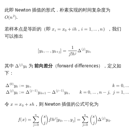
此即 Newton 插值的形式．朴素实现的时间复杂度为
.
2
𝑂
(
𝑛
)
O
(
n
2
)
若样本点是等距的（即
，
），我们
𝑥
=
𝑥
+
𝑖
ℎ
𝑖
=
1
,
…
,
𝑛
x
i
=
x
0
+
i
h
i
=
1
,
…
,
n
𝑖
0
可以推出
1
[
y
k
,
…
,
y
k
+
j
]
=
1
j
!
h
j
Δ
(
j
)
y
k
,
(
𝑗
)
[
𝑦
,
…
,
𝑦
]
=
Δ
𝑦
,
𝑘
𝑘
+
𝑗
𝑘
𝑗
𝑗
!
ℎ
其中
为
前向差分
（forward differences），定义如
(
𝑗
)
Δ
𝑦
Δ
(
j
)
y
k
𝑘
下：
Δ
(
0
)
y
k
:=
y
k
,
k
=
0
,
…
,
n
,
Δ
(
j
)
y
k
:=
Δ
(
j
−
1
)
y
k
+
1
−
Δ
(
j
−
1
)
y
k
,
k
=
0
,
…
,
n
−
j
,
j
=
1
,
…
,
(
0
)
:
=
𝑦
,
𝑘
=
0
,
…
Δ
𝑦
𝑘
𝑘
(
𝑗
)
(
𝑗
−
1
)
(
𝑗
−
1
)
𝑘
=
0
,
…
,
𝑛
−
𝑗
,
𝑗
=
1
,
…
Δ
𝑦
:
=
Δ
𝑦
−
Δ
𝑦
,
𝑘
𝑘
+
1
𝑘
令
，则 Newton 插值的公式可化为
𝑥
=
𝑥
+
𝑠
ℎ
x
=
x
0
+
s
h
0
𝑛
𝑛
f
(
x
)
=
∑
j
=
0
n
(
s
j
)
j
!
h
j
[
y
0
,
…
,
y
j
]
=
∑
j
=
0
n
(
s
j
)
Δ
(
j
)
y
0
.
𝑠
𝑠
𝑗
(
𝑗
)
𝑓
(
𝑥
)
=
∑
(
)
𝑗
!
ℎ
[
𝑦
,
…
,
𝑦
]
=
∑
(
)
Δ
𝑦
.
0
𝑗
0
𝑗
𝑗
𝑗
=
0
𝑗
=
0