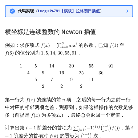
代码实现（
Luogu P4781【模板】拉格朗日插值
）
横坐标是连续整数的 Newton 插值
3
例如：求多项式
的系数，已知
至
𝑖
𝑓
(
𝑥
)
=
∑
𝑎
𝑥
𝑓
(
1
)
f
(
x
)
=
∑
i
=
0
3
a
i
x
i
f
(
1
)
𝑖
𝑖
=
0
的值分别为
．
𝑓
(
6
)
1
,
5
,
1
4
,
3
0
,
5
5
,
9
1
f
(
6
)
1
,
5
,
14
,
30
,
55
,
91
1
5
14
30
55
91
4
9
16
25
36
5
7
9
11
2
2
2
1
5
1
4
3
0
5
5
9
1
4
9
1
6
2
5
3
6
5
7
9
1
1
2
2
2
第一行为
的连续的前
项；之后的每一行为之前一行
𝑓
(
𝑥
)
𝑛
f
(
x
)
n
中对应的相邻两项之差．观察到，如果这样操作的次数足够
多（前提是
为多项式），最终总会返回一个定值．
𝑓
(
𝑥
)
f
(
x
)
𝑖
𝑖
−
1
计算出第
阶差分的首项为
，第
𝑖
+
𝑗
𝑖
−
1
∑
(
−
1
)
(
)
𝑓
(
𝑗
)
𝑖
i
−
1
∑
j
=
1
i
(
−
1
)
i
+
j
(
i
−
1
j
−
1
)
f
(
j
)
i
−
1
𝑗
=
1
𝑗
−
1
𝑘
−
1
阶差分的首项对
的贡献为
次．
−
1
𝑓
(
𝑘
)
(
)
f
(
k
)
(
k
−
1
i
−
1
)