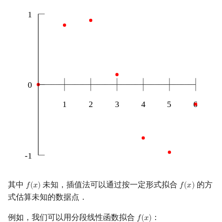
习题
镜像站列表
Special Judge
Java 速成
前缀和 & 差分
IDA*
状压 DP
Boyer–Moore 算法
裴蜀定理 & 一次不定方程
多项式多点求值|快速插值
贝尔数
线性基
块状数据结构
拓扑排序
扫描线
有限状态自动机
Dev-C++
文件操作
Lambda 表达式
归并排序
AVL 树
虚树
参考资料
致谢
Testlib
Java 进阶
二分
回溯法
数位 DP
Z 函数（扩展 KMP）
费马小定理 & 欧拉定理
多项式初等函数
伯努利数
线性映射
单调栈
最短路问题
旋转卡壳
计算理论基础
CLion
pb_ds
堆排序
红黑树
树分治
Polygon
倍增
Dancing Links
插头 DP
AC 自动机
模逆元
常系数齐次线性递推
Entringer Number
特征多项式
单调队列
生成树问题
半平面交
字节顺序
Geany
编译优化
桶排序
左偏红黑树
动态树分治
OJ 工具
构造
Alpha–Beta 剪枝
计数 DP
后缀数组 (SA)
线性同余方程
多项式平移|连续点值平移
Eulerian Number
对角化
ST 表
斯坦纳树
平面最近点对
约瑟夫问题
Xcode
希尔排序
AA 树
AHU 算法
LaTeX 入门
优化
动态 DP
后缀自动机 (SAM)
中国剩余定理
符号化方法
分拆数
Jordan标准型
树状数组
拆点
随机增量法
表达式求值
GUIDE
锦标赛排序
树哈希
Git
概率 DP
后缀平衡树
升幂引理
Lagrange 反演
范德蒙德卷积
线段树
连通性相关
反演变换
在一台机器上规划任务
Sublime Text
Tim 排序
树上随机游走
DP 套 DP
广义后缀自动机
阶乘取模
形式幂级数复合|复合逆
Pólya 计数
划分树
环计数问题
计算几何杂项
主元素问题
CP Editor
排序相关 STL
其中
未知，插值法可以通过按一定形式拟合
的方
DP 优化
后缀树
卢卡斯定理
普通生成函数
图论计数
二叉搜索树 & 平衡树
最小环
Garsia–Wachs 算法
Code::Blocks
排序应用
𝑓
(
𝑥
)
𝑓
(
𝑥
)
f
(
x
)
f
(
x
)
式估算未知的数据点．
其它 DP 方法
Manacher
同余方程
指数生成函数
跳表
2-SAT
15-puzzle
例如，我们可以用分段线性函数拟合
：
𝑓
(
𝑥
)
f
(
x
)