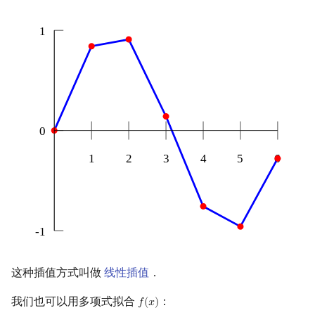
回文树
二次剩余
可持久化数据结构
欧拉图
Kahan 求和
序列自动机
阶 & 原根
树套树
哈密顿图
珂朵莉树/颜色段均摊
最小表示法
离散对数
K-D Tree
二分图
空间优化简介
Lyndon 分解
高次剩余 & 单位根
动态树
平面图
Main–Lorentz 算法
数论分块
析合树
弦图
狄利克雷卷积
PQ 树
图的着色
莫比乌斯反演
手指树
网络流
杜教筛
霍夫曼树
图的匹配
这种插值方式叫做
线性插值
．
Powerful Number 筛
Prüfer 序列
我们也可以用多项式拟合
：
𝑓
(
𝑥
)
f
(
x
)