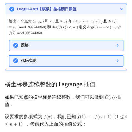
Luogu P4781【模板】拉格朗日插值
给出
个点对
和
，且
有
且
𝑛
(
𝑥
,
𝑦
)
𝑘
∀
𝑖
,
𝑗
𝑖
≠
𝑗
⟺
𝑥
≠
𝑥
𝑓
(
𝑥
)
n
(
x
i
,
y
i
)
k
∀
i
,
j
i
≠
j
⟺
x
i
≠
x
j
f
(
x
i
)
≡
y
i
(
mod
9
𝑖
𝑖
𝑖
𝑗
𝑖
和
（定义
），求
≡
𝑦
(
m
o
d
9
9
8
2
4
4
3
5
3
)
d
e
g
(
𝑓
(
𝑥
)
)
<
𝑛
d
e
g
(
0
)
=
−
∞
deg
(
f
(
x
)
)
<
n
deg
(
0
)
=
−
∞
𝑖
.
𝑓
(
𝑘
)
m
o
d
9
9
8
2
4
4
3
5
3
f
(
k
)
mod
998244353
题解
代码实现
横坐标是连续整数的 Lagrange 插值
如果已知点的横坐标是连续整数，我们可以做到
插
𝑂
(
𝑛
)
O
(
n
)
值．
设要求的多项式为
，我们已知
（
𝑓
(
𝑥
)
𝑓
(
1
)
,
⋯
,
𝑓
(
𝑛
+
1
)
1
≤
𝑖
f
(
x
)
f
(
1
)
,
⋯
,
f
(
n
+
1
)
1
≤
i
≤
n
+
1
），考虑代入上面的插值公式：
≤
𝑛
+
1