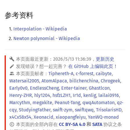
参考资料
Interpolation - Wikipedia
Newton polynomial - Wikipedia
本页面最近更新：
2026/5/13 11:36:39
，
更新历史
发现错误？想一起完善？
在 GitHub 上编辑此页！
本页面贡献者：
Tiphereth-A
,
c-forrest
,
caibyte
,
Watersail2005
,
AtomAlpaca
,
billchenchina
,
Chrogeek
,
Early0v0
,
EndlessCheng
,
Enter-tainer
,
Ghastlcon
,
Henry-ZHR
,
hly1204
,
hsfzLZH1
,
Ir1d
,
kenlig
,
lailai0916
,
Marcythm
,
megakite
,
Peanut-Tang
,
qwqAutomaton
,
qz-
cqy
,
StudyingFather
,
swift-zym
,
swiftqwq
,
TrisolarisHD
,
x4Cx58x54
,
Xeonacid
,
xiaopangfeiyu
,
YanWQ-monad
本页面的全部内容在
CC BY-SA 4.0
和
SATA
协议之条