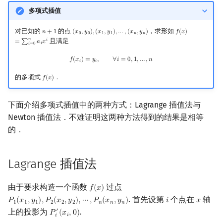
多项式插值
对已知的
的点
，求形如
𝑛
+
1
(
𝑥
,
𝑦
)
,
(
𝑥
,
𝑦
)
,
…
,
(
𝑥
,
𝑦
)
𝑓
(
𝑥
)
n
+
1
(
x
0
,
y
0
)
,
(
x
1
,
y
1
)
,
…
,
(
x
n
,
y
n
)
f
(
x
)
=
∑
i
=
0
n
a
i
x
i
0
0
1
1
𝑛
𝑛
𝑛
且满足
𝑖
=
∑
𝑎
𝑥
𝑖
𝑖
=
0
f
(
x
i
)
=
y
i
,
∀
i
=
0
,
1
,
…
,
n
𝑓
(
𝑥
)
=
𝑦
,
∀
𝑖
=
0
,
1
,
…
,
𝑛
𝑖
𝑖
的多项式
．
𝑓
(
𝑥
)
f
(
x
)
下面介绍多项式插值中的两种方式：Lagrange 插值法与
Newton 插值法．不难证明这两种方法得到的结果是相等
的．
Lagrange 插值法
由于要求构造一个函数
过点
𝑓
(
𝑥
)
f
(
x
)
. 首先设第
个点在
轴
𝑃
(
𝑥
,
𝑦
)
,
𝑃
(
𝑥
,
𝑦
)
,
⋯
,
𝑃
(
𝑥
,
𝑦
)
𝑖
𝑥
P
1
(
x
1
,
y
1
)
,
P
2
(
x
2
,
y
2
)
,
⋯
,
P
n
(
x
n
,
y
n
)
i
x
1
1
1
2
2
2
𝑛
𝑛
𝑛
上的投影为
.
′
𝑃
(
𝑥
,
0
)
P
i
′
(
x
i
,
0
)
𝑖
𝑖