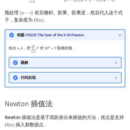
(
𝑖
−
1
)
!
(
𝑛
+
1
−
𝑖
)
!
(
𝑥
−
𝑖
)
𝑖
=
1
预处理
前后缀积、阶乘、阶乘逆，然后代入这个式
(
𝑥
−
𝑖
)
(
x
−
i
)
子，复杂度为
.
𝑂
(
𝑛
)
O
(
n
)
例题
CF622F The Sum of the k-th Powers
𝑛
9
给出
，求
对
取模的值．
𝑘
𝑛
,
𝑘
∑
𝑖
1
0
+
7
n
,
k
∑
i
=
1
n
i
k
10
9
+
7
𝑖
=
1
题解
代码实现
Newton 插值法
Newton 插值法是基于高阶差分来插值的方法，优点是支持
插入新数据点．
𝑂
(
𝑛
)
O
(
n
)