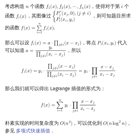
考虑构造
个函数
，使得对于第
个
𝑛
𝑓
(
𝑥
)
,
𝑓
(
𝑥
)
,
⋯
,
𝑓
(
𝑥
)
𝑖
n
f
1
(
x
)
,
f
2
(
x
)
,
⋯
,
f
n
(
x
)
i
1
2
𝑛
′
𝑃
(
𝑥
,
0
)
,
(
𝑗
≠
𝑖
)
𝑗
函数
，其图像过
，则可知题目所求
𝑗
𝑓
(
𝑥
)
{
f
(
x
)
{
P
j
′
(
x
j
,
0
)
,
(
j
≠
i
)
P
i
(
x
i
,
y
i
)
𝑖
𝑃
(
𝑥
,
𝑦
)
𝑖
𝑖
𝑖
𝑛
的函数
.
𝑓
(
𝑥
)
=
∑
𝑓
(
𝑥
)
f
(
x
)
=
∑
i
=
1
n
f
(
x
)
𝑖
𝑖
=
1
那么可以设
，将点
代入
𝑓
(
𝑥
)
=
𝑎
⋅
∏
(
𝑥
−
𝑥
)
𝑃
(
𝑥
,
𝑦
)
f
(
x
)
=
a
⋅
∏
j
≠
i
(
x
−
x
j
)
P
i
(
x
i
,
y
i
)
𝑖
𝑗
𝑖
𝑖
𝑖
𝑗
≠
𝑖
𝑦
𝑖
可以知道
，所以
𝑎
=
a
=
y
i
∏
j
≠
i
(
x
i
−
x
j
)
∏
(
𝑥
−
𝑥
)
𝑖
𝑗
𝑗
≠
𝑖
f
(
x
)
=
y
i
⋅
∏
j
≠
i
(
x
−
x
j
)
∏
j
≠
i
(
x
i
−
x
j
)
=
y
i
⋅
∏
j
≠
i
x
−
x
j
x
i
−
x
j
∏
(
𝑥
−
𝑥
)
𝑥
−
𝑥
𝑗
𝑗
≠
𝑖
𝑗
𝑓
(
𝑥
)
=
𝑦
⋅
=
𝑦
⋅
∏
𝑖
𝑖
𝑖
𝑥
−
𝑥
∏
(
𝑥
−
𝑥
)
𝑖
𝑗
𝑖
𝑗
𝑗
≠
𝑖
𝑗
≠
𝑖
那么我们就可以得出 Lagrange 插值的形式为：
𝑛
f
(
x
)
=
∑
i
=
1
n
y
i
⋅
∏
j
≠
i
x
−
x
j
x
i
−
x
j
𝑥
−
𝑥
𝑗
𝑓
(
𝑥
)
=
∑
𝑦
⋅
∏
𝑖
𝑥
−
𝑥
𝑖
𝑗
𝑖
=
1
𝑗
≠
𝑖
朴素实现的时间复杂度为
，可以优化到
，
2
2
𝑂
(
𝑛
)
𝑂
(
𝑛
l
o
g
𝑛
)
O
(
n
2
)
O
(
n
log
2
n
)
参见
多项式快速插值
．