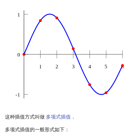
Min_25 筛
矩阵树定理
洲阁筛
LGV 引理
类欧几里德算法
最大团搜索算法
Meissel–Lehmer 算法
支配树
连分数
图上随机游走
Stern–Brocot 树与 Farey 序列
二次域
Pell 方程
这种插值方式叫做
多项式插值
．
多项式插值的一般形式如下：