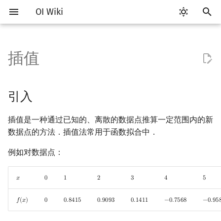
OI Wiki
键
入
插值
Getting Started
比赛相关简介
工具软件简介
语言基础简介
算法基础简介
搜索部分简介
动态规划部分简介
字符串部分简介
数字系统简介
数论基础
多项式与生成函数简介
排列组合
线性代数简介
线性规划基础
基本概念
基本概念
博弈论简介
引入
数据结构部分简介
图论部分简介
计算几何部分简介
杂项简介
RMQ
OI 赛事与赛制
题型概述
读入、输出优化
Vim
评测工具简介
Testlib 简介
Hello, World!
C++ 标准库简介
类
复杂度简介
排序简介
DP 优化简介
后缀数组简介
并查集
堆简介
分块思想
线段树基础
二叉搜索树 & 平衡树
可持久化数据结构简介
线段树套线段树
Link Cut Tree
树基础
最短路
最小生成树
强连通分量
网络流简介
图匹配
离线算法简介
随机函数
以
开
关于本项目
赛事
代码编辑工具
C++ 基础
复杂度
DFS（搜索）
动态规划基础
字符串基础
进位制
模算术简介
代数基本定理
抽屉原理
向量
单纯形法
群论
条件概率与独立性
公平组合游戏
Lagrange 插值法
栈
图论相关概念
二维计算几何基础
离散化
并查集应用
ICPC/CCPC 赛事与赛制
交互题
分段打表
Emacs
Arbiter
通用
C++ 语法基础
STL 容器
命名空间
均摊复杂度
选择排序
单调队列/单调栈优化
最优原地后缀排序算法
并查集复杂度
二叉堆
块状数组
线段树合并 & 分裂
Treap
可持久化线段树
平衡树套线段树
全局平衡二叉树
树的直径
差分约束
最小树形图
双连通分量
最大流
二分图最大匹配
CDQ 分治
随机化技巧
引入
始
如何参与
题型
评测工具
C++ 标准库
枚举
BFS（搜索）
记忆化搜索
标准库
平衡三进制
素数
快速傅里叶变换
容斥原理
内积和外积
环论
随机变量
零和游戏
队列
图的存储
三维计算几何基础
双指针
括号序列
横坐标是连续整数的
常见错误
VS Code
Cena
Generator
变量
STL 算法
值类别
冒泡排序
斜率优化
配对堆
块状链表
李超线段树
Splay 树
可持久化块状数组
线段树套平衡树
Euler Tour Tree
树的中心
k 短路
最小直径生成树
割点和桥
最小割
二分图最大权匹配
整体二分
爬山算法
插值是一种通过已知的、离散的数据点推算一定范围内的新
搜
Lagrange 插值
数据点的方法．插值法常用于函数拟合中．
OI Wiki 不是什么
学习路线
命令行
C++ 进阶
模拟
双向搜索
背包 DP
字符串匹配
格雷码
最大公约数
快速数论变换
斐波那契数列
矩阵
域论
随机变量的数字特征
非公平组合游戏
链表
DFS（图论）
距离
离线算法
线段树与离线询问
常见技巧
Atom
CCR Plus
Validator
运算
bitset
重载运算符
插入排序
四边形不等式优化
左偏树
树分块
猫树
WBLT
可持久化平衡树
树状数组套权值线段树
Top Tree
树的重心
同余最短路
圆方树
费用流
一般图最大匹配
莫队算法
模拟退火
索
Newton 插值法
例如对数据点：
格式手册
学习资源
命令行编译与调试
C++ 与其他常用语言的区别
递归 & 分治
启发式搜索
区间 DP
字符串哈希
欧拉函数
快速沃尔什变换
错位排列
初等变换
Schreier–Sims 算法
概率不等式
哈希表
BFS（图论）
Pick 定理
分数规划
Eclipse
Lemon
Interactor
流程控制语句
string
引用
计数排序
Slope Trick 优化
Sqrt Tree
区间最值操作 & 区间历史
替罪羊树
可持久化字典树
分块套树状数组
最近公共祖先
点/边连通度
上下界网络流
一般图最大权匹配
横坐标是连续整数的
值
𝑥
0
1
2
3
4
5
x
0
1
2
3
4
5
Newton 插值
数学符号表
技巧
编译器
Pascal 转 C++ 急救
贪心
A*
DAG 上的 DP
字典树 (Trie)
筛法
Chirp Z 变换
卡特兰数
行列式
并查集
树上问题
三角剖分
随机化
Notepad++
Checker
高级数据类型
pair
常量
基数排序
WQS 二分
笛卡尔树
可持久化可并堆
树链剖分
Stoer–Wagner 算法
稳定匹配
Kinetic Tournament Tree
𝑓
(
𝑥
)
0
0
.
8
4
1
5
0
.
9
0
9
3
0
.
1
4
1
1
−
0
.
7
5
6
8
−
0
.
9
5
f
(
x
)
0
0.8415
0.9093
0.1411
−
0.7568
−
0.958
C++ 中的实现
F.A.Q.
出题
WSL (Windows 10)
Python 速成
排序
迭代加深搜索
树形 DP
前缀函数与 KMP 算法
分解质因数
多项式牛顿迭代
斯特林数
线性空间
堆
有向无环图
凸包
悬线法
Kate
函数
新版 C++ 特性
快速排序
状态设计优化
Size Balanced Tree
树上启发式合并