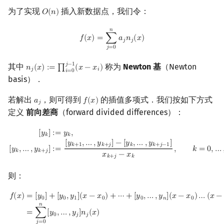
为了实现
插入新数据点，我们令：
𝑂
(
𝑛
)
O
(
n
)
𝑛
f
(
x
)
=
∑
j
=
0
n
a
j
n
j
(
x
)
𝑓
(
𝑥
)
=
∑
𝑎
𝑛
(
𝑥
)
𝑗
𝑗
𝑗
=
0
𝑗
−
1
其中
称为
Newton 基
（Newton
𝑛
(
𝑥
)
:
=
∏
(
𝑥
−
𝑥
)
n
j
(
x
)
:=
∏
i
=
0
j
−
1
(
x
−
x
i
)
𝑗
𝑖
𝑖
=
0
basis）．
若解出
，则可得到
的插值多项式．我们按如下方式
𝑎
𝑓
(
𝑥
)
a
j
f
(
x
)
𝑗
定义
前向差商
（forward divided differences）：
[
y
k
]
:=
y
k
,
k
=
0
,
…
,
n
,
[
y
k
,
…
,
y
k
+
j
]
:=
[
y
k
+
1
,
…
,
y
k
+
j
]
−
[
y
k
,
…
,
y
k
+
j
−
1
]
x
k
+
j
−
x
k
[
𝑦
]
:
=
𝑦
,
𝑘
𝑘
[
𝑦
,
…
,
𝑦
]
−
[
𝑦
,
…
,
𝑦
]
𝑘
+
1
𝑘
+
𝑗
𝑘
𝑘
+
𝑗
−
1
[
𝑦
,
…
,
𝑦
]
𝑘
=
0
,
…
:
=
,
𝑘
𝑘
+
𝑗
𝑥
−
𝑥
𝑘
+
𝑗
𝑘
则：
f
(
x
)
=
[
y
0
]
+
[
y
0
,
y
1
]
(
x
−
x
0
)
+
⋯
+
[
y
0
,
…
,
y
n
]
(
x
−
x
0
)
…
(
x
−
x
n
−
1
)
=
∑
j
=
0
n
[
y
0
,
𝑓
(
𝑥
)
=
[
𝑦
]
+
[
𝑦
,
𝑦
]
(
𝑥
−
𝑥
)
+
⋯
+
[
𝑦
,
…
,
𝑦
]
(
𝑥
−
𝑥
)
…
(
𝑥
−
0
0
1
0
0
𝑛
0
𝑛
=
∑
[
𝑦
,
…
,
𝑦
]
𝑛
(
𝑥
)
0
𝑗
𝑗
𝑗
=
0