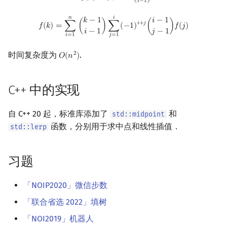
𝑖
−
1
f
(
k
)
=
∑
i
=
1
n
(
k
−
1
i
−
1
)
∑
j
=
1
i
(
−
1
)
i
+
j
(
i
−
1
j
−
1
)
f
(
j
)
𝑛
𝑖
𝑘
−
1
𝑖
−
1
𝑖
+
𝑗
𝑓
(
𝑘
)
=
∑
(
)
∑
(
−
1
)
(
)
𝑓
(
𝑗
)
𝑖
−
1
𝑗
−
1
𝑖
=
1
𝑗
=
1
时间复杂度为
.
2
𝑂
(
𝑛
)
O
(
n
2
)
C++ 中的实现
自 C++ 20 起，标准库添加了
和
std::midpoint
函数，分别用于求中点和线性插值．
std::lerp
习题
「NOIP2020」微信步数
「联合省选 2022」填树
「NOI2019」机器人