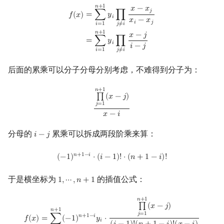
f
(
x
)
=
∑
i
=
1
n
+
1
y
i
∏
j
≠
i
x
−
x
j
x
i
−
x
j
=
∑
i
=
1
n
+
1
y
i
∏
j
≠
i
x
−
j
i
−
j
𝑛
+
1
𝑥
−
𝑥
𝑗
=
∑
𝑦
∏
𝑓
(
𝑥
)
𝑖
𝑥
−
𝑥
𝑖
𝑗
𝑖
=
1
𝑗
≠
𝑖
𝑛
+
1
𝑥
−
𝑗
=
∑
𝑦
∏
𝑖
𝑖
−
𝑗
𝑖
=
1
𝑗
≠
𝑖
后面的累乘可以分子分母分别考虑，不难得到分子为：
∏
j
=
1
n
+
1
(
x
−
j
)
x
−
i
𝑛
+
1
∏
(
𝑥
−
𝑗
)
𝑗
=
1
𝑥
−
𝑖
分母的
累乘可以拆成两段阶乘来算：
𝑖
−
𝑗
i
−
j
(
−
1
)
n
+
1
−
i
⋅
(
i
−
1
)
!
⋅
(
n
+
1
−
i
)
!
𝑛
+
1
−
𝑖
(
−
1
)
⋅
(
𝑖
−
1
)
!
⋅
(
𝑛
+
1
−
𝑖
)
!
于是横坐标为
的插值公式：
1
,
⋯
,
𝑛
+
1
1
,
⋯
,
n
+
1
f
(
x
)
=
∑
i
=
1
n
+
1
(
−
1
)
n
+
1
−
i
y
i
⋅
∏
j
=
1
n
+
1
(
x
−
j
)
(
i
−
1
)
!
(
n
+
1
−
i
)
!
(
x
−
i
)
𝑛
+
1
∏
(
𝑥
−
𝑗
)
𝑛
+
1
𝑗
=
1
𝑛
+
1
−
𝑖
𝑓
(
𝑥
)
=
∑
(
−
1
)
𝑦
⋅
𝑖