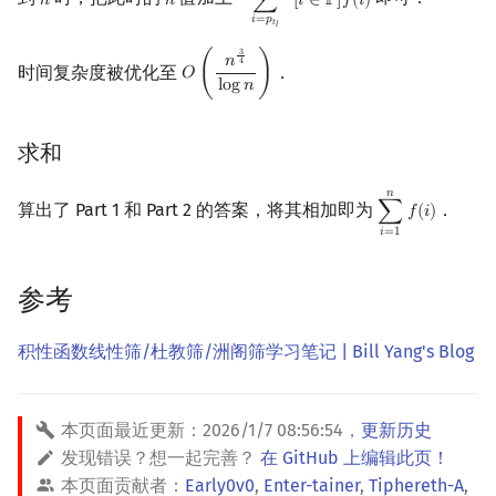
ℎ
ℎ
∑
[
𝑖
∈
ℙ
]
𝑓
(
𝑖
)
h
h
∑
i
=
p
t
l
min
(
l
,
n
)
[
i
∈
P
]
f
(
i
)
𝑖
=
𝑝
𝑡
𝑙
3
𝑛
4
时间复杂度被优化至
．
𝑂
(
)
O
(
n
3
4
log
n
)
l
o
g
𝑛
求和
𝑛
算出了 Part 1 和 Part 2 的答案，将其相加即为
．
∑
𝑓
(
𝑖
)
∑
i
=
1
n
f
(
i
)
𝑖
=
1
参考
积性函数线性筛/杜教筛/洲阁筛学习笔记 | Bill Yang's Blog
本页面最近更新：
2026/1/7 08:56:54
，
更新历史
发现错误？想一起完善？
在 GitHub 上编辑此页！
本页面贡献者：
Early0v0
,
Enter-tainer
,
Tiphereth-A
,