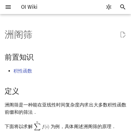
OI Wiki
键
入
洲阁筛
Getting Started
比赛相关简介
工具软件简介
语言基础简介
算法基础简介
搜索部分简介
动态规划部分简介
字符串部分简介
数字系统简介
前置知识
多项式与生成函数简介
排列组合
线性代数简介
线性规划基础
基本概念
基本概念
博弈论简介
插值
数据结构部分简介
图论部分简介
计算几何部分简介
杂项简介
RMQ
OI 赛事与赛制
题型概述
读入、输出优化
Vim
评测工具简介
Testlib 简介
Hello, World!
C++ 标准库简介
类
复杂度简介
排序简介
DP 优化简介
后缀数组简介
并查集
堆简介
分块思想
线段树基础
二叉搜索树 & 平衡树
可持久化数据结构简介
线段树套线段树
Link Cut Tree
树基础
最短路
最小生成树
强连通分量
网络流简介
图匹配
离线算法简介
随机函数
以
开
关于本项目
赛事
代码编辑工具
C++ 基础
复杂度
DFS（搜索）
动态规划基础
字符串基础
进位制
定义
代数基本定理
抽屉原理
向量
单纯形法
群论
条件概率与独立性
公平组合游戏
数值积分
栈
图论相关概念
二维计算几何基础
离散化
并查集应用
ICPC/CCPC 赛事与赛制
交互题
分段打表
Emacs
Arbiter
通用
C++ 语法基础
STL 容器
命名空间
均摊复杂度
选择排序
单调队列/单调栈优化
最优原地后缀排序算法
并查集复杂度
二叉堆
块状数组
线段树合并 & 分裂
Treap
可持久化线段树
平衡树套线段树
全局平衡二叉树
树的直径
差分约束
最小树形图
双连通分量
最大流
二分图最大匹配
CDQ 分治
随机化技巧
前置知识
始
如何参与
题型
评测工具
C++ 标准库
枚举
BFS（搜索）
记忆化搜索
标准库
平衡三进制
约定
快速傅里叶变换
容斥原理
内积和外积
环论
随机变量
零和游戏
高斯消元
队列
图的存储
三维计算几何基础
双指针
括号序列
常见错误
VS Code
Cena
Generator
变量
STL 算法
值类别
冒泡排序
斜率优化
配对堆
块状链表
李超线段树
Splay 树
可持久化块状数组
线段树套平衡树
Euler Tour Tree
树的中心
k 短路
最小直径生成树
割点和桥
最小割
二分图最大权匹配
整体二分
爬山算法
积性函数
搜
OI Wiki 不是什么
学习路线
命令行
C++ 进阶
模拟
双向搜索
背包 DP
字符串匹配
格雷码
要求
快速数论变换
斐波那契数列
矩阵
域论
随机变量的数字特征
非公平组合游戏
牛顿迭代法
链表
DFS（图论）
距离
离线算法
线段树与离线询问
常见技巧
Atom
CCR Plus
Validator
运算
bitset
重载运算符
插入排序
四边形不等式优化
左偏树
树分块
猫树
WBLT
可持久化平衡树
树状数组套权值线段树
Top Tree
树的重心
同余最短路
圆方树
费用流
一般图最大匹配
莫队算法
模拟退火
索
定义
格式手册
学习资源
命令行编译与调试
C++ 与其他常用语言的区别
递归 & 分治
启发式搜索
区间 DP
字符串哈希
思想
快速沃尔什变换
错位排列
初等变换
Schreier–Sims 算法
概率不等式
哈希表
BFS（图论）
Pick 定理
分数规划
Eclipse
Lemon
Interactor
流程控制语句
string
引用
计数排序
Slope Trick 优化
Sqrt Tree
区间最值操作 & 区间历史
替罪羊树
可持久化字典树
分块套树状数组
最近公共祖先
点/边连通度
上下界网络流
一般图最大权匹配
值
洲阁筛是一种能在亚线性时间复杂度内求出大多数积性函数
数学符号表
技巧
编译器
Pascal 转 C++ 急救
贪心
A*
DAG 上的 DP
字典树 (Trie)
过程
Chirp Z 变换
卡特兰数
行列式
并查集
树上问题
三角剖分
随机化
Notepad++
Checker
高级数据类型
pair
常量
基数排序
WQS 二分
笛卡尔树
可持久化可并堆
树链剖分
Stoer–Wagner 算法
稳定匹配
前缀和的筛法．
Kinetic Tournament Tree
𝑛
F.A.Q.
出题
WSL (Windows 10)
Python 速成
排序
迭代加深搜索
树形 DP
前缀函数与 KMP 算法
多项式牛顿迭代
斯特林数
线性空间
堆
有向无环图
凸包
悬线法
Part 1
Kate
函数
新版 C++ 特性
快速排序
状态设计优化
Size Balanced Tree
树上启发式合并
下面将以求解
为例，具体阐述洲阁筛的原理．
∑
𝑓
(
𝑖
)
∑
i
=
1
n
f
(
i
)