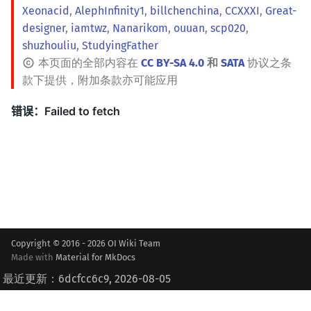
Xeonacid
,
AlephInfinity1
,
billchenchina
,
CCXXXI
,
Great-
designer
,
iamtwz
,
Nanarikom
,
ouuan
,
scp020
,
shuzhouliu
,
StudyingFather
本页面的全部内容在
CC BY-SA 4.0
和
SATA
协议之条
款下提供，附加条款亦可能应用
Copyright © 2016 - 2026 OI Wiki Team
Made with
Material for MkDocs
最近更新：6dcfcc6c9, 2026-08-05