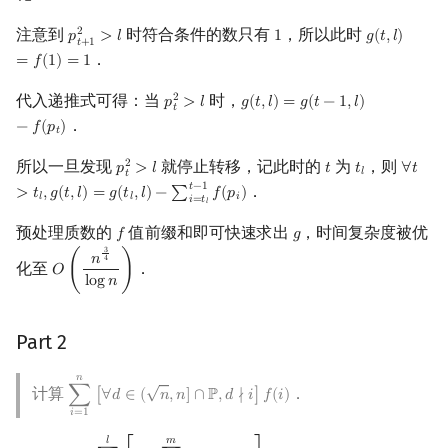
注意到
时符合条件的数只有
，所以此时
2
𝑝
>
𝑙
1
𝑔
(
𝑡
,
𝑙
)
p
t
+
1
2
>
l
1
g
(
t
,
l
)
=
f
(
1
)
=
1
𝑡
+
1
．
=
𝑓
(
1
)
=
1
代入递推式可得：当
时，
2
𝑝
>
𝑙
𝑔
(
𝑡
,
𝑙
)
=
𝑔
(
𝑡
−
1
,
𝑙
)
p
t
2
>
l
g
(
t
,
l
)
=
g
(
t
−
1
,
l
)
−
f
(
p
t
)
𝑡
．
−
𝑓
(
𝑝
)
𝑡
所以一旦发现
就停止转移，记此时的
为
，则
2
𝑝
>
𝑙
𝑡
𝑡
∀
𝑡
p
t
2
>
l
t
t
l
∀
t
>
t
l
,
𝑙
𝑡
𝑡
−
1
．
>
𝑡
,
𝑔
(
𝑡
,
𝑙
)
=
𝑔
(
𝑡
,
𝑙
)
−
∑
𝑓
(
𝑝
)
𝑙
𝑙
𝑖
𝑖
=
𝑡
𝑙
预处理质数的
值前缀和即可快速求出
，时间复杂度被优
𝑓
𝑔
f
g
3
𝑛
4
化至
．
𝑂
(
)
O
(
n
3
4
log
n
)
l
o
g
𝑛
Part 2
𝑛
√
计算
．
∑
[
∀
𝑑
∈
(
𝑛
,
𝑛
]
∩
ℙ
,
𝑑
∤
𝑖
]
𝑓
(
𝑖
)
∑
i
=
1
n
[
∀
d
∈
(
n
,
n
]
∩
P
,
d
∤
i
]
f
(
i
)
𝑖
=
1
𝑙
𝑚