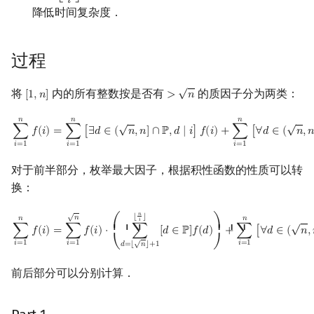
𝑖
降低时间复杂度．
回文树
可持久化数据结构
欧拉图
Kahan 求和
序列自动机
树套树
哈密顿图
珂朵莉树/颜色段均摊
过程
最小表示法
K-D Tree
二分图
空间优化简介
√
将
内的所有整数按是否有
的质因子分为两类：
[
1
,
𝑛
]
>
𝑛
[
1
,
n
]
>
n
Lyndon 分解
动态树
平面图
𝑛
𝑛
𝑛
∑
i
=
1
n
f
(
i
)
=
∑
i
=
1
n
[
∃
d
∈
(
n
,
n
]
∩
P
,
d
∣
i
]
f
(
i
)
+
∑
i
=
1
n
[
∀
d
∈
(
n
,
n
]
∩
P
,
d
∤
i
]
f
(
i
)
√
√
∑
𝑓
(
𝑖
)
=
∑
[
∃
𝑑
∈
(
𝑛
,
𝑛
]
∩
ℙ
,
𝑑
∣
𝑖
]
𝑓
(
𝑖
)
+
∑
[
∀
𝑑
∈
(
𝑛
,

𝑖
=
1
𝑖
=
1
𝑖
=
1
Main–Lorentz 算法
析合树
弦图
对于前半部分，枚举最大因子，根据积性函数的性质可以转
换：
PQ 树
图的着色
√
∑
i
=
1
n
f
(
i
)
=
∑
i
=
1
n
f
(
i
)
⋅
(
∑
d
=
⌊
n
⌋
+
1
⌊
n
i
⌋
[
d
∈
P
]
f
(
d
)
)
+
∑
i
=
1
n
[
∀
d
∈
(
n
,
n
]
∩
P
,
𝑛
⌊
⌋
𝑛
𝑛
𝑛
√
手指树
网络流
𝑖
⎛
⎞
⎜ ⎜ ⎜
⎟ ⎟ ⎟
∑
𝑓
(
𝑖
)
=
∑
𝑓
(
𝑖
)
⋅
∑
[
𝑑
∈
ℙ
]
𝑓
(
𝑑
)
+
∑
[
∀
𝑑
∈
(
𝑛
,
√
𝑖
=
1
𝑖
=
1
𝑖
=
1
𝑑
=
⌊
𝑛
⌋
+
1
⎝
⎠
霍夫曼树
图的匹配
前后部分可以分别计算．
Prüfer 序列