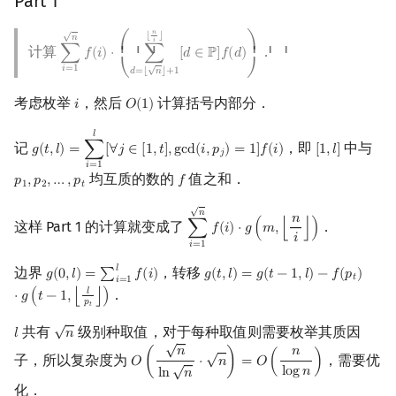
Part 1
矩阵树定理
√
𝑛
⌊
⌋
𝑛
𝑖
⎛
⎞
⎜ ⎜ ⎜
⎟ ⎟ ⎟
计算
．
∑
𝑓
(
𝑖
)
⋅
∑
[
𝑑
∈
ℙ
]
𝑓
(
𝑑
)
∑
i
=
1
n
f
(
i
)
⋅
(
∑
d
=
⌊
n
⌋
+
1
⌊
n
i
⌋
[
d
∈
P
]
f
(
d
)
)
LGV 引理
√
𝑖
=
1
𝑑
=
⌊
𝑛
⌋
+
1
⎝
⎠
最大团搜索算法
考虑枚举
，然后
计算括号内部分．
𝑖
𝑂
(
1
)
i
O
(
1
)
𝑙
支配树
记
，即
中与
𝑔
(
𝑡
,
𝑙
)
=
∑
[
∀
𝑗
∈
[
1
,
𝑡
]
,
g
c
d
(
𝑖
,
𝑝
)
=
1
]
𝑓
(
𝑖
)
[
1
,
𝑙
]
g
(
t
,
l
)
=
∑
i
=
1
l
[
∀
j
∈
[
1
,
t
]
,
gcd
(
i
,
p
j
)
=
1
]
f
(
i
)
[
1
,
l
]
𝑗
𝑖
=
1
均互质的数的
值之和．
𝑝
,
𝑝
,
…
,
𝑝
𝑓
p
1
,
p
2
,
…
,
p
t
f
1
2
𝑡
图上随机游走
√
𝑛
𝑛
这样 Part 1 的计算就变成了
．
∑
𝑓
(
𝑖
)
⋅
𝑔
(
𝑚
,
⌊
⌋
)
∑
i
=
1
n
f
(
i
)
⋅
g
(
m
,
⌊
n
i
⌋
)
𝑖
𝑖
=
1
𝑙
边界
，转移
𝑔
(
0
,
𝑙
)
=
∑
𝑓
(
𝑖
)
𝑔
(
𝑡
,
𝑙
)
=
𝑔
(
𝑡
−
1
,
𝑙
)
−
𝑓
(
𝑝
)
g
(
0
,
l
)
=
∑
i
=
1
l
f
(
i
)
g
(
t
,
l
)
=
g
(
t
−
1
,
l
)
−
f
(
p
t
)
⋅
g
(
t
−
1
,
⌊
l
p
t
⌋
)
𝑡
𝑖
=
1
．
𝑙
⋅
𝑔
(
𝑡
−
1
,
⌊
⌋
)
𝑝
𝑡
√
共有
级别种取值，对于每种取值则需要枚举其质因
𝑙
𝑛
l
n
√
√
𝑛
𝑛
子，所以复杂度为
，需要优
𝑂
(
⋅
𝑛
)
=
𝑂
(
)
O
(
n
ln
n
⋅
n
)
=
O
(
n
log
n
)
√
l
o
g
𝑛
l
n
𝑛
化．