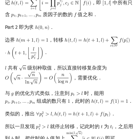
𝑐
记
，即
中所有只
𝑗
ℎ
(
𝑡
,
𝑙
)
=
∑
[
𝑖
=
∏
𝑝
,
𝑐
∈
ℕ
]
𝑓
(
𝑖
)
[
1
,
𝑙
]
h
(
t
,
l
)
=
∑
i
=
1
l
[
i
=
∏
j
=
t
m
p
j
c
j
,
c
j
∈
N
]
f
(
i
)
[
1
,
l
]
𝑗
𝑗
𝑗
=
𝑡
𝑖
=
1
含
质因子的数的
值之和．
𝑝
,
𝑝
,
…
,
𝑝
𝑓
p
t
,
p
t
+
1
,
…
,
p
m
f
𝑡
𝑡
+
1
𝑚
Part 2 即为求
．
ℎ
(
0
,
𝑛
)
h
(
0
,
n
)
边界
，转移
𝑐
ℎ
(
𝑚
+
1
,
𝑙
)
=
1
ℎ
(
𝑡
,
𝑙
)
=
ℎ
(
𝑡
+
1
,
𝑙
)
+
∑
𝑓
(
𝑝
)
h
(
m
+
1
,
l
)
=
1
h
(
t
,
l
)
=
h
(
t
+
1
,
l
)
+
∑
c
∈
N
∗
f
(
p
t
c
)
⋅
h
(
t
+
1
,
⌊
𝑡
∗
𝑐
∈
ℕ
𝑙
．
⋅
ℎ
(
𝑡
+
1
,
⌊
⌋
)
𝑐
𝑝
𝑡
√
共有
级别种取值，所以直接转移复杂度为
𝑙
𝑛
l
n
√
√
𝑛
𝑛
，需要优化．
𝑂
(
𝑛
⋅
)
=
𝑂
(
)
O
(
n
⋅
n
ln
n
)
=
O
(
n
log
n
)
√
l
o
g
𝑛
l
n
𝑛
与
的优化方式类似，注意到
时，能用
𝑔
𝑝
>
𝑙
g
p
t
>
l
𝑡
组成的数只有
，此时的
．
𝑝
,
𝑝
,
…
,
𝑝
1
ℎ
(
𝑡
,
𝑙
)
=
𝑓
(
1
)
=
1
p
t
,
p
t
+
1
,
…
,
p
m
1
h
(
t
,
l
)
=
f
(
1
)
=
1
𝑡
𝑡
+
1
𝑚
类似的，推出
．
2
∀
𝑝
>
𝑙
,
ℎ
(
𝑡
,
𝑙
)
=
ℎ
(
𝑡
+
1
,
𝑙
)
+
𝑓
(
𝑝
)
∀
p
t
2
>
l
,
h
(
t
,
l
)
=
h
(
t
+
1
,
l
)
+
f
(
p
t
)
𝑡
𝑡
所以一旦发现
就停止转移，记此时的
为
，之后用
2
𝑝
>
𝑙
𝑡
𝑡
p
t
2
>
l
t
t
l
𝑙
𝑡
√
m
i
n
(
𝑙
,
𝑛
)
到
时，把此时的
值加上
即可．