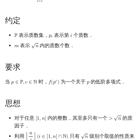
𝑖
=
1
镜像站列表
Special Judge
Java 速成
前缀和 & 差分
IDA*
状压 DP
Boyer–Moore 算法
多项式多点求值|快速插值
贝尔数
线性基
块状数据结构
拓扑排序
扫描线
有限状态自动机
Part 2
Dev-C++
文件操作
Lambda 表达式
归并排序
AVL 树
虚树
约定
致谢
Testlib
Java 进阶
二分
回溯法
数位 DP
Z 函数（扩展 KMP）
多项式初等函数
伯努利数
线性映射
单调栈
最短路问题
旋转卡壳
计算理论基础
求和
CLion
pb_ds
堆排序
红黑树
树分治
表示质数集，
表示第
个质数．
ℙ
𝑝
𝑖
P
p
i
i
𝑖
Polygon
倍增
Dancing Links
插头 DP
AC 自动机
参考
常系数齐次线性递推
Entringer Number
特征多项式
单调队列
生成树问题
半平面交
字节顺序
Geany
编译优化
桶排序
左偏红黑树
动态树分治
√
表示
内的质数个数．
𝑚
𝑛
m
n
OJ 工具
构造
Alpha–Beta 剪枝
计数 DP
后缀数组 (SA)
多项式平移|连续点值平移
Eulerian Number
对角化
ST 表
斯坦纳树
平面最近点对
约瑟夫问题
Xcode
希尔排序
AA 树
AHU 算法
要求
LaTeX 入门
优化
动态 DP
后缀自动机 (SAM)
符号化方法
分拆数
Jordan标准型
树状数组
拆点
随机增量法
表达式求值
GUIDE
锦标赛排序
树哈希
当
时，
为一个关于
的低阶多项式．
𝑐
𝑝
∈
ℙ
,
𝑐
∈
ℕ
𝑓
(
𝑝
)
𝑝
p
∈
P
,
c
∈
N
f
(
p
c
)
p
Git
概率 DP
后缀平衡树
Lagrange 反演
范德蒙德卷积
线段树
连通性相关
反演变换
在一台机器上规划任务
Sublime Text
Tim 排序
树上随机游走
DP 套 DP
广义后缀自动机
形式幂级数复合|复合逆
Pólya 计数
划分树
环计数问题
计算几何杂项
主元素问题
CP Editor
排序相关 STL
思想
√
DP 优化
后缀树
普通生成函数
图论计数
二叉搜索树 & 平衡树
最小环
Garsia–Wachs 算法
Code::Blocks
排序应用
对于任意
内的整数，其至多只有一个
的质
[
1
,
𝑛
]
>
𝑛
[
1
,
n
]
>
n
因子．
其它 DP 方法
Manacher
指数生成函数
跳表
2-SAT
15-puzzle
√
𝑛
利用
只有
级别个取值的性质来
⌊
⌋
(
𝑖
∈
[
1
,
𝑛
]
∩
ℕ
)
𝑛
⌊
n
i
⌋
(
i
∈
[
1
,
n
]
∩
N
)
n