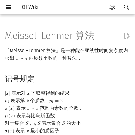
OI Wiki
键
入
Meissel–Lehmer 算法
Getting Started
比赛相关简介
工具软件简介
语言基础简介
算法基础简介
搜索部分简介
动态规划部分简介
字符串部分简介
数字系统简介
记号规定
多项式与生成函数简介
排列组合
线性代数简介
线性规划基础
基本概念
基本概念
博弈论简介
插值
数据结构部分简介
图论部分简介
计算几何部分简介
杂项简介
RMQ
OI 赛事与赛制
题型概述
读入、输出优化
Vim
评测工具简介
Testlib 简介
Hello, World!
C++ 标准库简介
类
复杂度简介
排序简介
DP 优化简介
后缀数组简介
并查集
堆简介
分块思想
线段树基础
二叉搜索树 & 平衡树
可持久化数据结构简介
线段树套线段树
Link Cut Tree
树基础
最短路
最小生成树
强连通分量
网络流简介
图匹配
离线算法简介
随机函数
以
「Meissel–Lehmer 算法」是一种能在亚线性时间复杂度内
开
关于本项目
赛事
代码编辑工具
C++ 基础
复杂度
DFS（搜索）
动态规划基础
字符串基础
进位制
Meissel–Lehmer 算法求 π(x)
代数基本定理
抽屉原理
向量
单纯形法
群论
条件概率与独立性
公平组合游戏
数值积分
栈
图论相关概念
二维计算几何基础
离散化
并查集应用
ICPC/CCPC 赛事与赛制
交互题
分段打表
Emacs
Arbiter
通用
C++ 语法基础
STL 容器
命名空间
均摊复杂度
选择排序
单调队列/单调栈优化
最优原地后缀排序算法
并查集复杂度
二叉堆
块状数组
线段树合并 & 分裂
Treap
可持久化线段树
平衡树套线段树
全局平衡二叉树
树的直径
差分约束
最小树形图
双连通分量
最大流
二分图最大匹配
CDQ 分治
随机化技巧
求出
内质数个数的一种算法．
1
∼
𝑛
1
∼
n
始
如何参与
题型
评测工具
C++ 标准库
枚举
BFS（搜索）
记忆化搜索
标准库
平衡三进制
计算 P₂(x,a)
快速傅里叶变换
容斥原理
内积和外积
环论
随机变量
零和游戏
高斯消元
队列
图的存储
三维计算几何基础
双指针
括号序列
常见错误
VS Code
Cena
Generator
变量
STL 算法
值类别
冒泡排序
斜率优化
配对堆
块状链表
李超线段树
Splay 树
可持久化块状数组
线段树套平衡树
Euler Tour Tree
树的中心
k 短路
最小直径生成树
割点和桥
最小割
二分图最大权匹配
整体二分
爬山算法
搜
记号规定
OI Wiki 不是什么
学习路线
命令行
C++ 进阶
模拟
双向搜索
背包 DP
字符串匹配
格雷码
计算 ϕ(x,a)
快速数论变换
斐波那契数列
矩阵
域论
随机变量的数字特征
非公平组合游戏
牛顿迭代法
链表
DFS（图论）
距离
离线算法
线段树与离线询问
常见技巧
Atom
CCR Plus
Validator
运算
bitset
重载运算符
插入排序
四边形不等式优化
左偏树
树分块
猫树
WBLT
可持久化平衡树
树状数组套权值线段树
Top Tree
树的重心
同余最短路
圆方树
费用流
一般图最大匹配
莫队算法
模拟退火
索
表示对
下取整得到的结果．
[
𝑥
]
𝑥
[
x
]
x
格式手册
学习资源
命令行编译与调试
C++ 与其他常用语言的区别
递归 & 分治
启发式搜索
区间 DP
字符串哈希
计算 S
快速沃尔什变换
错位排列
初等变换
Schreier–Sims 算法
概率不等式
哈希表
BFS（图论）
Pick 定理
分数规划
Eclipse
Lemon
Interactor
流程控制语句
string
引用
计数排序
Slope Trick 优化
Sqrt Tree
区间最值操作 & 区间历史
替罪羊树
可持久化字典树
分块套树状数组
最近公共祖先
点/边连通度
上下界网络流
一般图最大权匹配
表示第
个质数，
．
𝑝
𝑘
𝑝
=
2
p
k
k
p
1
=
2
𝑘
1
值
表示
范围内素数的个数．
𝜋
(
𝑥
)
1
∼
𝑥
π
(
x
)
1
∼
x
数学符号表
技巧
编译器
Pascal 转 C++ 急救
贪心
A*
DAG 上的 DP
字典树 (Trie)
Chirp Z 变换
卡特兰数
行列式
并查集
树上问题
三角剖分
随机化
计算 S₁
Notepad++
Checker
高级数据类型
pair
常量
基数排序
WQS 二分
笛卡尔树
可持久化可并堆
树链剖分
Stoer–Wagner 算法
稳定匹配
表示莫比乌斯函数．
𝜇
(
𝑥
)
μ
(
x
)
Kinetic Tournament Tree
对于集合
，
表示集合
的大小．
𝑆
#
𝑆
𝑆
S
#
S
S
F.A.Q.
出题
WSL (Windows 10)
Python 速成
排序
迭代加深搜索
树形 DP
前缀函数与 KMP 算法
多项式牛顿迭代
斯特林数
线性空间
堆
有向无环图
凸包
悬线法
计算 S₂
Kate
函数
新版 C++ 特性
快速排序
状态设计优化
Size Balanced Tree
树上启发式合并
表示
最小的质因子．
𝛿
(
𝑥
)
𝑥
δ
(
x
)
x