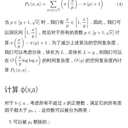
𝑥
(
4
)
P
2
(
x
,
a
)
=
∑
y
<
p
≤
x
(
π
(
x
p
)
−
π
(
p
)
+
1
)
𝑃
(
𝑥
,
𝑎
)
=
∑
(
𝜋
(
)
−
𝜋
(
𝑝
)
+
1
)
(
4
)
矩阵树定理
2
𝑝
√
𝑦
<
𝑝
≤
𝑥
LGV 引理
√
𝑥
𝑥
当
时，我们有
．因此，我们可
𝑝
∈
[
𝑦
+
1
,
𝑥
]
∈
[
1
,
]
p
∈
[
y
+
1
,
x
]
x
p
∈
[
1
,
x
y
]
𝑝
𝑦
√
𝑥
以筛区间
，然后对于所有的质数
计
最大团搜索算法
[
1
,
]
𝑝
∈
[
𝑦
+
1
,
𝑥
]
[
1
,
x
y
]
p
∈
[
y
+
1
,
x
]
𝑦
𝑥
算
．为了减少上述算法的空间复杂度，
𝜋
(
)
−
𝜋
(
𝑝
)
+
1
π
(
x
p
)
−
π
(
p
)
+
1
支配树
𝑝
我们可以考虑分块，块长为
．若块长
，则我们可以
𝐿
𝐿
=
𝑦
L
L
=
y
𝑥
在
的时间复杂度，
的空间复杂度内计
图上随机游走
𝑂
(
l
o
g
l
o
g
𝑥
)
𝑂
(
𝑦
)
O
(
x
y
log
log
x
)
O
(
y
)
𝑦
算
．
𝑃
(
𝑥
,
𝑎
)
P
2
(
x
,
a
)
2
计算 ϕ(x,a)
对于
，考虑所有不超过
的正整数，满足它的所有质
𝑏
≤
𝑎
𝑥
b
≤
a
x
因子都大于
．这些数可以被分为两类：
𝑝
p
b
−
1
𝑏
−
1
可以被
整除的；
𝑝
p
b
𝑏