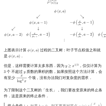
1
≤
𝑛
≤
𝑥
+
𝑃
(
𝑛
)
≤
𝑦
ϕ
(
x
,
a
)
↙
↘
ϕ
(
x
,
a
−
1
)
−
ϕ
(
x
p
a
,
a
−
1
)
↙
↓
↓
↘
ϕ
(
x
,
a
−
2
)
ϕ
(
x
p
a
−
1
,
a
−
2
)
−
ϕ
𝜙
(
𝑥
,
𝑎
)
↙
↘
𝑥
−
𝜙
(
,
𝑎
−
1
)
𝜙
(
𝑥
,
𝑎
−
1
)
𝑝
𝑎
↙
↓
↓
𝑥
𝑥
𝜙
(
,
𝑎
−
2
)
−
𝜙
(
,
𝑎
−
2
)
𝜙
(
𝜙
(
𝑥
,
𝑎
−
2
)
𝑝
𝑝
𝑝
𝑎
−
1
𝑎

⋮
上图表示计算
过程的二叉树：叶子节点权值之和就
𝜙
(
𝑥
,
𝑎
)
ϕ
(
x
,
a
)
是
．
𝜙
(
𝑥
,
𝑎
)
ϕ
(
x
,
a
)
但是，这样需要计算太多东西．因为
，仅仅计算为
1
/
3
𝑦
≥
𝑥
y
≥
x
1
/
3
个 不超过
质数的乘积的数，如果按照这个方法计算，会
3
𝑦
3
y
𝑥
有至少
个项，没有办法我们对复杂度的需求．
x
log
3
x
3
l
o
g
𝑥
为了限制这个二叉树的「生长」，我们要改变原来的终止条
件．这是原来的终止条件．
𝑥
终止条件
：
如果
，则不要再对节点