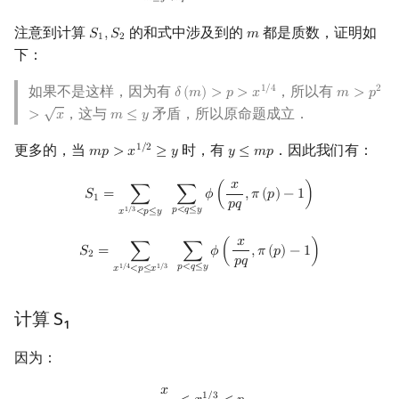
𝑚
≤
𝑦
<
𝑚
𝑝
注意到计算
的和式中涉及到的
都是质数，证明如
𝑆
,
𝑆
𝑚
S
1
,
S
2
m
1
2
下：
如果不是这样，因为有
，所以有
1
/
4
2
𝛿
(
𝑚
)
>
𝑝
>
𝑥
𝑚
>
𝑝
δ
(
m
)
>
p
>
x
1
/
4
m
>
p
2
>
x
√
，这与
矛盾，所以原命题成立．
>
𝑥
𝑚
≤
𝑦
m
≤
y
更多的，当
时，有
．因此我们有：
1
/
2
𝑚
𝑝
>
𝑥
≥
𝑦
𝑦
≤
𝑚
𝑝
m
p
>
x
1
/
2
≥
y
y
≤
m
p
𝑥
S
1
=
∑
x
1
/
3
<
p
≤
y
∑
p
<
q
≤
y
ϕ
(
x
p
q
,
π
(
p
)
−
1
)
𝑆
=
∑
∑
𝜙
(
,
𝜋
(
𝑝
)
−
1
)
1
𝑝
𝑞
𝑝
<
𝑞
≤
𝑦
1
/
3
𝑥
<
𝑝
≤
𝑦
𝑥
S
2
=
∑
x
1
/
4
<
p
≤
x
1
/
3
∑
p
<
q
≤
y
ϕ
(
x
p
q
,
π
(
p
)
−
1
)
𝑆
=
∑
∑
𝜙
(
,
𝜋
(
𝑝
)
−
1
)
2
𝑝
𝑞
𝑝
<
𝑞
≤
𝑦
1
/
4
1
/
3
𝑥
<
𝑝
≤
𝑥
计算 S₁
因为：
𝑥
x
p
q
<
x
1
/
3
<
p
1
/
3