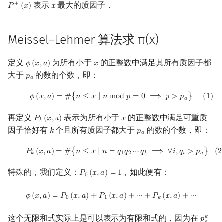
表示
最大的质因子．
+
𝑃
(
𝑥
)
𝑥
P
+
(
x
)
x
镜像站列表
Special Judge
Java 速成
前缀和 & 差分
IDA*
状压 DP
Boyer–Moore 算法
多项式多点求值|快速插值
贝尔数
线性基
块状数据结构
拓扑排序
扫描线
有限状态自动机
计算 U
Dev-C++
文件操作
Lambda 表达式
归并排序
AVL 树
虚树
Meissel–Lehmer 算法求 π(x)
致谢
Testlib
Java 进阶
二分
回溯法
数位 DP
Z 函数（扩展 KMP）
多项式初等函数
伯努利数
线性映射
单调栈
最短路问题
旋转卡壳
计算理论基础
计算 V
CLion
pb_ds
堆排序
红黑树
树分治
定义
为所有小于
的正整数中满足其所有质因子都
Polygon
倍增
Dancing Links
插头 DP
AC 自动机
常系数齐次线性递推
Entringer Number
特征多项式
单调队列
生成树问题
半平面交
字节顺序
计算 W₁ 与 W₂
Geany
编译优化
桶排序
左偏红黑树
动态树分治
𝜙
(
𝑥
,
𝑎
)
𝑥
ϕ
(
x
,
a
)
x
大于
的数的个数，即：
𝑝
p
a
𝑎
OJ 工具
构造
Alpha–Beta 剪枝
计数 DP
后缀数组 (SA)
多项式平移|连续点值平移
Eulerian Number
对角化
ST 表
斯坦纳树
平面最近点对
约瑟夫问题
计算 W₃
Xcode
希尔排序
AA 树
AHU 算法
(
1
)
ϕ
(
x
,
a
)
=
#
{
n
≤
x
∣
n
mod
p
=
0
⟹
p
>
p
a
}
𝜙
(
𝑥
,
𝑎
)
=
#
{
𝑛
≤
𝑥
∣
𝑛
m
o
d
𝑝
=
0
⟹
𝑝
>
𝑝
}
(
1
)
𝑎
LaTeX 入门
优化
动态 DP
后缀自动机 (SAM)
符号化方法
分拆数
Jordan标准型
树状数组
拆点
随机增量法
表达式求值
计算 W₄
GUIDE
锦标赛排序
树哈希
再定义
表示为所有小于
的正整数中满足可重质
𝑃
(
𝑥
,
𝑎
)
𝑥
P
k
(
x
,
a
)
x
𝑘
因子恰好有
个且所有质因子都大于
的数的个数，即：
𝑘
𝑝
k
p
a
𝑎
Git
概率 DP
后缀平衡树
Lagrange 反演
范德蒙德卷积
线段树
连通性相关
反演变换
在一台机器上规划任务
计算 W₅
Sublime Text
Tim 排序
树上随机游走
(
2
)
P
k
(
x
,
a
)
=
#
{
n
≤
x
∣
n
=
q
1
q
2
⋯
q
k
⟹
∀
i
,
q
i
>
p
a
}
𝑃
(
𝑥
,
𝑎
)
=
#
{
𝑛
≤
𝑥
∣
𝑛
=
𝑞
𝑞
⋯
𝑞
⟹
∀
𝑖
,
𝑞
>
𝑝
}
(
2
𝑘
1
2
𝑘
𝑖
𝑎
DP 套 DP
广义后缀自动机
计算 S₃
形式幂级数复合|复合逆
Pólya 计数
划分树
环计数问题
计算几何杂项
主元素问题
CP Editor
排序相关 STL
特殊的，我们定义：
，如此便有：
𝑃
(
𝑥
,
𝑎
)
=
1
P
0
(
x
,
a
)
=
1
0
DP 优化
后缀树
算法的时空复杂度
普通生成函数
图论计数
二叉搜索树 & 平衡树
最小环
Garsia–Wachs 算法
Code::Blocks
排序应用
ϕ
(
x
,
a
)
=
P
0
(
x
,
a
)
+
P
1
(
x
,
a
)
+
⋯
+
P
k
(
x
,
a
)
+
⋯
𝜙
(
𝑥
,
𝑎
)
=
𝑃
(
𝑥
,
𝑎
)
+
𝑃
(
𝑥
,
𝑎
)
+
⋯
+
𝑃
(
𝑥
,
𝑎
)
+
⋯
0
1
𝑘
其它 DP 方法
Manacher
指数生成函数
跳表
2-SAT
15-puzzle
计算 P₂(x,y) 的复杂度
这个无限和式实际上是可以表示为有限和式的，因为在
𝑘
𝑝
p
a
k
>
x