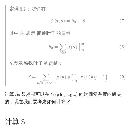
定理
：
我们有：
5
.
2
5.2
(
7
)
ϕ
(
x
,
a
)
=
S
0
+
S
𝜙
(
𝑥
,
𝑎
)
=
𝑆
+
𝑆
(
7
)
0
其中
表示
普通叶子
的贡献：
𝑆
S
0
0
𝑥
(
8
)
S
0
=
∑
n
≤
y
μ
(
n
)
[
x
n
]
𝑆
=
∑
𝜇
(
𝑛
)
[
]
(
8
)
0
𝑛
𝑛
≤
𝑦
表示
特殊叶子
的贡献：
𝑆
S
𝑥
(
9
)
S
=
∑
n
/
δ
(
n
)
≤
y
≤
n
μ
(
n
)
ϕ
(
x
n
,
π
(
δ
(
n
)
)
−
1
)
𝑆
=
∑
𝜇
(
𝑛
)
𝜙
(
,
𝜋
(
𝛿
(
𝑛
)
)
−
1
)
(
9
)
𝑛
𝑛
/
𝛿
(
𝑛
)
≤
𝑦
≤
𝑛
计算
显然是可以在
的时间复杂度内解决
𝑆
𝑂
(
𝑦
l
o
g
l
o
g
𝑥
)
S
0
O
(
y
log
log
x
)
0
的，现在我们要考虑如何计算
．
𝑆
S
计算 S