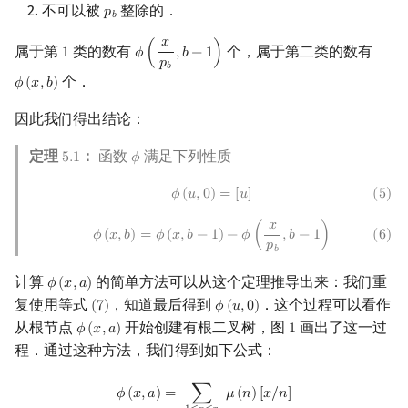
不可以被
整除的．
𝑝
p
b
𝑏
𝑥
属于第
类的数有
个，属于第二类的数有
1
𝜙
(
,
𝑏
−
1
)
1
ϕ
(
x
p
b
,
b
−
1
)
𝑝
𝑏
个．
𝜙
(
𝑥
,
𝑏
)
ϕ
(
x
,
b
)
因此我们得出结论：
定理
：
函数
满足下列性质
5
.
1
𝜙
5.1
ϕ
(
5
)
ϕ
(
u
,
0
)
=
[
u
]
𝜙
(
𝑢
,
0
)
=
[
𝑢
]
(
5
)
𝑥
(
6
)
ϕ
(
x
,
b
)
=
ϕ
(
x
,
b
−
1
)
−
ϕ
(
x
p
b
,
b
−
1
)
𝜙
(
𝑥
,
𝑏
)
=
𝜙
(
𝑥
,
𝑏
−
1
)
−
𝜙
(
,
𝑏
−
1
)
(
6
)
𝑝
𝑏
计算
的简单方法可以从这个定理推导出来：我们重
𝜙
(
𝑥
,
𝑎
)
ϕ
(
x
,
a
)
复使用等式
，知道最后得到
．这个过程可以看作
(
7
)
𝜙
(
𝑢
,
0
)
(
7
)
ϕ
(
u
,
0
)
从根节点
开始创建有根二叉树，图
画出了这一过
𝜙
(
𝑥
,
𝑎
)
1
ϕ
(
x
,
a
)
1
程．通过这种方法，我们得到如下公式：
ϕ
(
x
,
a
)
=
∑
1
≤
n
≤
x
P
+
(
n
)
≤
y
μ
(
n
)
[
x
/
n
]
𝜙
(
𝑥
,
𝑎
)
=
∑
𝜇
(
𝑛
)
[
𝑥
/
𝑛
]