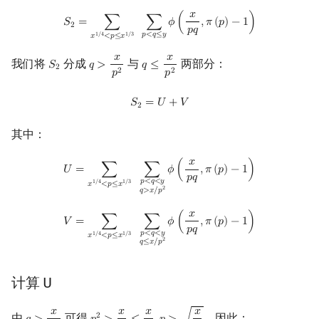
𝑥
S
2
=
∑
x
1
/
4
<
p
≤
x
1
/
3
∑
p
<
q
≤
y
ϕ
(
x
p
q
,
π
(
p
)
−
1
)
𝑆
=
∑
∑
𝜙
(
,
𝜋
(
𝑝
)
−
1
)
2
𝑝
𝑞
𝑝
<
𝑞
≤
𝑦
1
/
4
1
/
3
𝑥
<
𝑝
≤
𝑥
𝑥
𝑥
我们将
分成
与
两部分：
𝑆
𝑞
>
𝑞
≤
S
2
q
>
x
p
2
q
≤
x
p
2
2
2
2
𝑝
𝑝
S
2
=
U
+
V
𝑆
=
𝑈
+
𝑉
2
其中：
𝑥
U
=
∑
x
1
/
4
<
p
≤
x
1
/
3
∑
p
<
q
<
y
q
>
x
/
p
2
ϕ
(
x
p
q
,
π
(
p
)
−
1
)
𝑈
=
∑
∑
𝜙
(
,
𝜋
(
𝑝
)
−
1
)
𝑝
𝑞
𝑝
<
𝑞
<
𝑦
1
/
4
1
/
3
𝑥
<
𝑝
≤
𝑥
2
𝑞
>
𝑥
/
𝑝
𝑥
V
=
∑
x
1
/
4
<
p
≤
x
1
/
3
∑
p
<
q
<
y
q
≤
x
/
p
2
ϕ
(
x
p
q
,
π
(
p
)
−
1
)
𝑉
=
∑
∑
𝜙
(
,
𝜋
(
𝑝
)
−
1
)
𝑝
𝑞
𝑝
<
𝑞
<
𝑦
1
/
4
1
/
3
𝑥
<
𝑝
≤
𝑥
2
𝑞
≤
𝑥
/
𝑝
计算 U
𝑥
𝑥
𝑥
𝑥
由
可得
，因此：
2