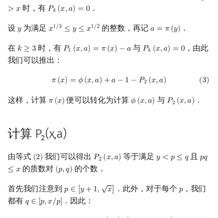
𝑎
时，有
．
>
𝑥
𝑃
(
𝑥
,
𝑎
)
=
0
P
k
(
x
,
a
)
=
0
回文树
可持久化数据结构
欧拉图
Kahan 求和
计算 W₁,W₂,W₃,W₄,W₅ 的复
𝑘
杂度
设
为满足
的整数，再记
．
1
/
3
1
/
2
𝑦
𝑥
≤
𝑦
≤
𝑥
𝑎
=
𝜋
(
𝑦
)
y
x
1
/
3
≤
y
≤
x
1
/
2
a
=
π
(
y
)
序列自动机
树套树
哈密顿图
珂朵莉树/颜色段均摊
计算 S₃ 的复杂度
在
时，有
与
，由此
𝑘
≥
3
𝑃
(
𝑥
,
𝑎
)
=
𝜋
(
𝑥
)
−
𝑎
𝑃
(
𝑥
,
𝑎
)
=
0
k
≥
3
P
1
(
x
,
a
)
=
π
(
x
)
−
a
P
k
(
x
,
a
)
=
0
1
𝑘
最小表示法
K-D Tree
二分图
空间优化简介
我们可以推出：
总复杂度
(
3
)
π
(
x
)
=
ϕ
(
x
,
a
)
+
a
−
1
−
P
2
(
x
,
a
)
𝜋
(
𝑥
)
=
𝜙
(
𝑥
,
𝑎
)
+
𝑎
−
1
−
𝑃
(
𝑥
,
𝑎
)
(
3
)
Lyndon 分解
动态树
平面图
2
一些改进
这样，计算
便可以转化为计算
与
．
𝜋
(
𝑥
)
𝜙
(
𝑥
,
𝑎
)
𝑃
(
𝑥
,
𝑎
)
π
(
x
)
ϕ
(
x
,
a
)
P
2
(
x
,
a
)
2
Main–Lorentz 算法
析合树
弦图
参考资料与拓展阅读
PQ 树
图的着色
计算 P₂(x,a)
手指树
网络流
由等式
我们可以得出
等于满足
且
(
2
)
𝑃
(
𝑥
,
𝑎
)
𝑦
<
𝑝
≤
𝑞
𝑝
𝑞
(
2
)
P
2
(
x
,
a
)
y
<
p
≤
q
p
q
≤
x
2
的质数对
的个数．
≤
𝑥
(
𝑝
,
𝑞
)
(
p
,
q
)
霍夫曼树
图的匹配
√
首先我们注意到
．此外，对于每个
，我们
𝑝
∈
[
𝑦
+
1
,
𝑥
]
𝑝
p
∈
[
y
+
1
,
x
]
p
都有
．因此：
Prüfer 序列
𝑞
∈
[
𝑝
,
𝑥
/
𝑝
]
q
∈
[
p
,
x
/
p
]