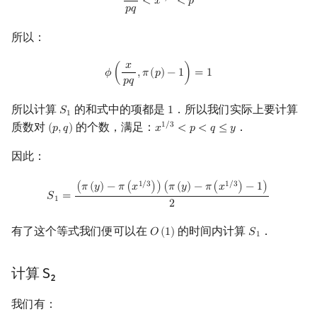
<
𝑥
<
𝑝
𝑝
𝑞
所以：
𝑥
ϕ
(
x
p
q
,
π
(
p
)
−
1
)
=
1
𝜙
(
,
𝜋
(
𝑝
)
−
1
)
=
1
𝑝
𝑞
所以计算
的和式中的项都是
．所以我们实际上要计算
𝑆
1
S
1
1
1
质数对
的个数，满足：
．
1
/
3
(
𝑝
,
𝑞
)
𝑥
<
𝑝
<
𝑞
≤
𝑦
(
p
,
q
)
x
1
/
3
<
p
<
q
≤
y
因此：
S
1
=
(
π
(
y
)
−
π
(
x
1
/
3
)
)
(
π
(
y
)
−
π
(
x
1
/
3
)
−
1
)
2
1
/
3
1
/
3
(
𝜋
(
𝑦
)
−
𝜋
(
𝑥
)
)
(
𝜋
(
𝑦
)
−
𝜋
(
𝑥
)
−
1
)
𝑆
=
1
2
有了这个等式我们便可以在
的时间内计算
．
𝑂
(
1
)
𝑆
O
(
1
)
S
1
1
计算 S₂
我们有：