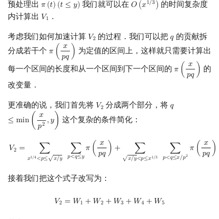
预处理出
我们就可以在
的时间复杂度
1
/
3
𝜋
(
𝑡
)
(
𝑡
≤
𝑦
)
𝑂
(
𝑥
)
π
(
t
)
(
t
≤
y
)
O
(
x
1
/
3
)
内计算出
．
𝑉
V
1
1
考虑我们如何加速计算
的过程．我们可以把
的贡献拆
𝑉
𝑞
V
2
q
2
𝑥
分成若干个
为定值的区间上，这样就只需要计算出
𝜋
(
)
π
(
x
p
q
)
𝑝
𝑞
𝑥
每一个区间的长度和从一个区间到下一个区间的
的
𝜋
(
)
π
(
x
p
q
)
𝑝
𝑞
改变量．
更准确的说，我们首先将
分成两个部分，将
𝑉
𝑞
V
2
q
≤
min
(
x
p
2
,
y
)
2
𝑥
这个复杂的条件简化：
≤
m
i
n
(
,
𝑦
)
2
𝑝
𝑥
𝑥
V
2
=
∑
x
1
/
4
<
p
≤
x
/
y
∑
p
<
q
≤
y
π
(
x
p
q
)
+
∑
x
/
y
<
p
≤
x
1
/
3
∑
p
<
q
≤
x
/
p
2
π
(
x
p
𝑉
=
∑
∑
𝜋
(
)
+
∑
∑
𝜋
(
)
2
𝑝
𝑞
𝑝
𝑞
𝑝
<
𝑞
≤
𝑦
2
𝑝
<
𝑞
≤
𝑥
/
𝑝
1
/
4
1
/
3
√
√
𝑥
<
𝑝
≤
𝑥
/
𝑦
𝑥
/
𝑦
<
𝑝
≤
𝑥
接着我们把这个式子改写为：
V
2
=
W
1
+
W
2
+
W
3
+
W
4
+
W
5
𝑉
=
𝑊
+
𝑊
+
𝑊
+
𝑊
+
𝑊
2
1
2
3
4
5