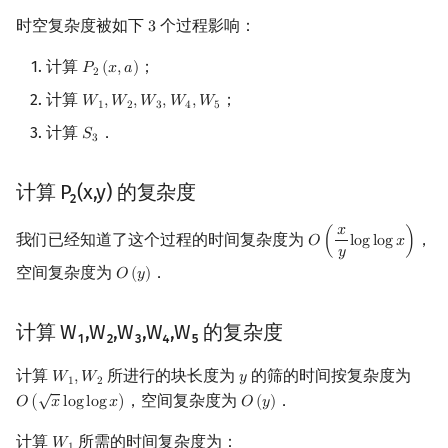
时空复杂度被如下
个过程影响：
3
3
计算
；
𝑃
(
𝑥
,
𝑎
)
P
2
(
x
,
a
)
2
计算
；
𝑊
,
𝑊
,
𝑊
,
𝑊
,
𝑊
W
1
,
W
2
,
W
3
,
W
4
,
W
5
1
2
3
4
5
计算
．
𝑆
S
3
3
计算 P₂(x,y) 的复杂度
𝑥
我们已经知道了这个过程的时间复杂度为
，
𝑂
(
l
o
g
l
o
g
𝑥
)
O
(
x
y
log
log
x
)
𝑦
空间复杂度为
．
𝑂
(
𝑦
)
O
(
y
)
计算 W₁,W₂,W₃,W₄,W₅ 的复杂度
计算
所进行的块长度为
的筛的时间按复杂度为
𝑊
,
𝑊
𝑦
W
1
,
W
2
y
1
2
√
，空间复杂度为
．
𝑂
(
𝑥
l
o
g
l
o
g
𝑥
)
𝑂
(
𝑦
)
O
(
x
log
log
x
)
O
(
y
)
计算
所需的时间复杂度为：
𝑊
W
1