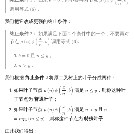
1
𝑏
=
0
𝜇
(
𝑛
)
𝜙
(
,
𝑏
)
1
b
=
0
μ
(
n
)
ϕ
(
x
n
,
b
)
𝑛
调用等式
．
(
6
)
(
6
)
我们把它改成更强的终止条件：
终止条件
：
如果满足下面
个条件中的一个，不要再对
2
2
2
2
𝑥
节点
调用等式
:
𝜇
(
𝑛
)
𝜙
(
,
𝑏
)
(
6
)
μ
(
n
)
ϕ
(
x
n
,
b
)
(
6
)
𝑛
且
；
𝑏
=
0
𝑛
≤
𝑦
b
=
0
n
≤
y
．
𝑛
>
𝑦
n
>
y
我们根据
终止条件
将原二叉树上的叶子分成两种：
2
2
𝑥
如果叶子节点
满足
，则称这种叶
𝜇
(
𝑛
)
𝜙
(
,
𝑏
)
𝑛
≤
𝑦
μ
(
n
)
ϕ
(
x
n
,
b
)
n
≤
y
𝑛
子节点为
普通叶子
；
𝑥
如果叶子节点
满足
且
𝜇
(
𝑛
)
𝜙
(
,
𝑏
)
𝑛
>
𝑦
𝑛
μ
(
n
)
ϕ
(
x
n
,
b
)
n
>
y
n
=
m
p
b
(
m
≤
y
)
𝑛
，则称这种节点为
特殊叶子
．
=
𝑚
𝑝
(
𝑚
≤
𝑦
)
𝑏
由此我们得出：