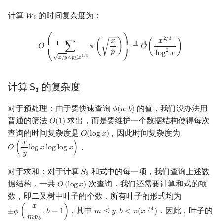
计算
的时间复杂度为：
𝑊
W
5
5
O
(
∑
x
/
y
<
p
≤
x
1
/
3
π
(
x
p
)
)
=
O
(
x
2
/
3
log
2
x
)
2
/
3
𝑥
𝑥
⎛
⎞
⎜ ⎜ ⎜
⎟ ⎟ ⎟
√
𝑂
∑
𝜋
(
)
=
𝑂
(
)
2
𝑝
l
o
g
𝑥
1
/
3
√
𝑥
/
𝑦
<
𝑝
≤
𝑥
⎝
⎠
计算 S₃ 的复杂度
对于预处理：由于要快速查询
的值，我们没办法用
𝜙
(
𝑢
,
𝑏
)
ϕ
(
u
,
b
)
普通的筛法
求出，而是要维护一个数据结构使得每次
𝑂
(
1
)
O
(
1
)
查询的时间复杂度是
，因此时间复杂度为
𝑂
(
l
o
g
𝑥
)
O
(
log
x
)
𝑥
．
𝑂
(
l
o
g
𝑥
l
o
g
l
o
g
𝑥
)
O
(
x
y
log
x
log
log
x
)
𝑦
对于求和：对于计算
和式中的每一项，我们查询上述数
𝑆
S
3
3
据结构，一共
次查询．我们还需要计算和式的项
𝑂
(
l
o
g
𝑥
)
O
(
log
x
)
数，即二叉树中叶子的个数．所有叶子的形式均为
𝑥
，其中
．因此，叶子的
1
/
4
±
𝜙
(
,
𝑏
−
1
)
𝑚
≤
𝑦
,
𝑏
<
𝜋
(
𝑥
)
±
ϕ
(
x
m
p
b
,
b
−
1
)
m
≤
y
,
b
<
π
(
x
1
/
4
)
𝑚
𝑝
𝑏