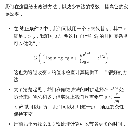
我们在这里给出改进方法，以减少算法的常数，提高它的实
际效率．
在
终止条件
中，我们可以用一个
来代替
，其中
2
𝑧
𝑦
𝑧
2
z
y
z
满足
．我们可以证明这样子计算
的时间复杂度
𝑧
>
𝑦
𝑆
z
>
y
S
3
3
可以优化到：
O
(
x
z
log
x
log
log
x
+
y
x
1
/
4
log
x
+
z
3
/
2
)
1
/
4
𝑥
𝑦
𝑥
3
/
2
𝑂
(
l
o
g
𝑥
l
o
g
l
o
g
𝑥
+
+
𝑧
)
𝑧
l
o
g
𝑥
这也为通过改变
的值来检查计算提供了一个很好的方
𝑧
z
法．
为了清楚起见，我们在阐述算法的时候选择在
处
1
/
4
𝑥
x
1
/
4
𝑥
拆分来计算总和
，但实际上我们只需要有
𝑆
𝑝
≤
S
p
≤
x
p
q
<
p
2
𝑝
𝑞
就可以计算．我们可以利用这一点，渐近复杂性
2
<
𝑝
保持不变．
用前几个素数
预处理计算可以节省更多的时间．
2
,
3
,
5
2
,
3
,
5