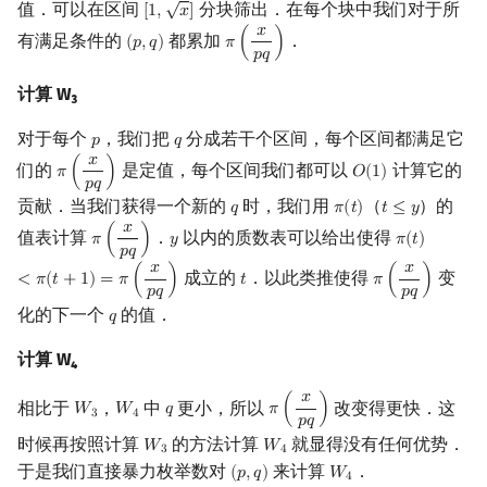
√
值．可以在区间
分块筛出．在每个块中我们对于所
[
1
,
𝑥
]
[
1
,
x
]
𝑥
有满足条件的
都累加
．
(
𝑝
,
𝑞
)
𝜋
(
)
(
p
,
q
)
π
(
x
p
q
)
𝑝
𝑞
计算 W₃
对于每个
，我们把
分成若干个区间，每个区间都满足它
𝑝
𝑞
p
q
𝑥
们的
是定值，每个区间我们都可以
计算它的
𝜋
(
)
𝑂
(
1
)
π
(
x
p
q
)
O
(
1
)
𝑝
𝑞
贡献．当我们获得一个新的
时，我们用
（
）的
𝑞
𝜋
(
𝑡
)
𝑡
≤
𝑦
q
π
(
t
)
t
≤
y
𝑥
值表计算
．
以内的质数表可以给出使得
𝜋
(
)
𝑦
𝜋
(
𝑡
)
π
(
x
p
q
)
y
π
(
t
)
<
π
(
t
+
1
)
=
𝑝
𝑞
𝑥
𝑥
成立的
．以此类推使得
变
<
𝜋
(
𝑡
+
1
)
=
𝜋
(
)
𝑡
𝜋
(
)
t
π
(
x
p
q
)
𝑝
𝑞
𝑝
𝑞
化的下一个
的值．
𝑞
q
计算 W₄
𝑥
相比于
，
中
更小，所以
改变得更快．这
𝑊
𝑊
𝑞
𝜋
(
)
W
3
W
4
q
π
(
x
p
q
)
3
4
𝑝
𝑞
时候再按照计算
的方法计算
就显得没有任何优势．
𝑊
𝑊
W
3
W
4
3
4
于是我们直接暴力枚举数对
来计算
．
(
𝑝
,
𝑞
)
𝑊
(
p
,
q
)
W
4
4