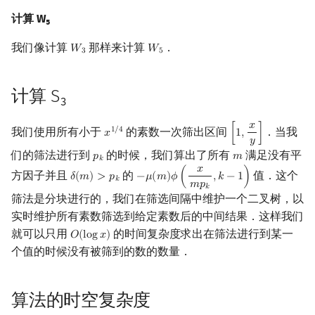
计算 W₅
我们像计算
那样来计算
．
𝑊
𝑊
W
3
W
5
3
5
计算 S₃
𝑥
我们使用所有小于
的素数一次筛出区间
．当我
1
/
4
𝑥
[
1
,
]
x
1
/
4
[
1
,
x
y
]
𝑦
们的筛法进行到
的时候，我们算出了所有
满足没有平
𝑝
𝑚
p
k
m
𝑘
𝑥
方因子并且
的
值．这个
𝛿
(
𝑚
)
>
𝑝
−
𝜇
(
𝑚
)
𝜙
(
,
𝑘
−
1
)
δ
(
m
)
>
p
k
−
μ
(
m
)
ϕ
(
x
m
p
k
,
k
−
1
)
𝑘
𝑚
𝑝
𝑘
筛法是分块进行的，我们在筛选间隔中维护一个二叉树，以
实时维护所有素数筛选到给定素数后的中间结果．这样我们
就可以只用
的时间复杂度求出在筛法进行到某一
𝑂
(
l
o
g
𝑥
)
O
(
log
x
)
个值的时候没有被筛到的数的数量．
算法的时空复杂度