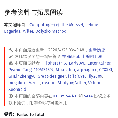
参考资料与拓展阅读
本文翻译自：
Computing
: the Meissel, Lehmer,
𝜋
(
𝑥
)
π
(
x
)
Lagarias, Miller, Odlyzko method
本页面最近更新：
2026/4/23 03:45:48
，
更新历史
发现错误？想一起完善？
在 GitHub 上编辑此页！
本页面贡献者：
Tiphereth-A
,
Early0v0
,
Enter-tainer
,
Peanut-Tang
,
1196131597
,
Alpacabla
,
alphagocc
,
CCXXXI
,
GHLinZhengyu
,
Great-designer
,
lailai0916
,
ljy2009
,
megakite
,
Menci
,
r-value
,
StudyingFather
,
Vxlimo
,
Xeonacid
本页面的全部内容在
CC BY-SA 4.0
和
SATA
协议之条
款下提供，附加条款亦可能应用