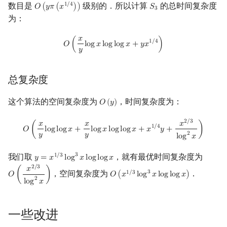
数目是
级别的．所以计算
的总时间复杂度
1
/
4
𝑂
(
𝑦
𝜋
(
𝑥
)
)
𝑆
O
(
y
π
(
x
1
/
4
)
)
S
3
3
为：
𝑥
O
(
x
y
log
x
log
log
x
+
y
x
1
/
4
)
1
/
4
𝑂
(
l
o
g
𝑥
l
o
g
l
o
g
𝑥
+
𝑦
𝑥
)
𝑦
总复杂度
这个算法的空间复杂度为
，时间复杂度为：
𝑂
(
𝑦
)
O
(
y
)
O
(
x
y
log
log
x
+
x
y
log
x
log
log
x
+
x
1
/
4
y
+
x
2
/
3
log
2
x
)
2
/
3
𝑥
𝑥
𝑥
1
/
4
𝑂
(
l
o
g
l
o
g
𝑥
+
l
o
g
𝑥
l
o
g
l
o
g
𝑥
+
𝑥
𝑦
+
)
2
𝑦
𝑦
l
o
g
𝑥
我们取
，就有最优时间复杂度为
3
1
/
3
𝑦
=
𝑥
l
o
g
𝑥
l
o
g
l
o
g
𝑥
y
=
x
1
/
3
log
3
x
log
log
x
2
/
3
𝑥
，空间复杂度为
．
3
1
/
3
𝑂
(
)
𝑂
(
𝑥
l
o
g
𝑥
l
o
g
l
o
g
𝑥
)
O
(
x
2
/
3
log
2
x
)
O
(
x
1
/
3
log
3
x
log
log
x
)
2
l
o
g
𝑥
一些改进