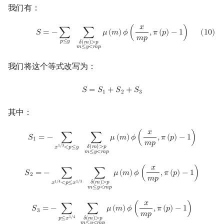
我们有：
𝑥
(
10
)
S
=
−
∑
p
≤
y
∑
δ
(
m
)
>
p
m
≤
y
<
m
p
μ
(
m
)
ϕ
(
x
m
p
,
π
(
p
)
−
1
)
𝑆
=
−
∑
∑
𝜇
(
𝑚
)
𝜙
(
,
𝜋
(
𝑝
)
−
1
)
(
1
0
)
𝑚
𝑝
𝑝
≤
𝑦
𝛿
(
𝑚
)
>
𝑝
𝑚
≤
𝑦
<
𝑚
𝑝
我们将这个等式改写为：
S
=
S
1
+
S
2
+
S
3
𝑆
=
𝑆
+
𝑆
+
𝑆
1
2
3
其中：
𝑥
S
1
=
−
∑
x
1
/
3
<
p
≤
y
∑
δ
(
m
)
>
p
m
≤
y
<
m
p
μ
(
m
)
ϕ
(
x
m
p
,
π
(
p
)
−
1
)
𝑆
=
−
∑
∑
𝜇
(
𝑚
)
𝜙
(
,
𝜋
(
𝑝
)
−
1
)
1
𝑚
𝑝
1
/
3
𝛿
(
𝑚
)
>
𝑝
𝑥
<
𝑝
≤
𝑦
𝑚
≤
𝑦
<
𝑚
𝑝
𝑥
S
2
=
−
∑
x
1
/
4
<
p
≤
x
1
/
3
∑
δ
(
m
)
>
p
m
≤
y
<
m
p
μ
(
m
)
ϕ
(
x
m
p
,
π
(
p
)
−
1
)
𝑆
=
−
∑
∑
𝜇
(
𝑚
)
𝜙
(
,
𝜋
(
𝑝
)
−
1
)
2
𝑚
𝑝
1
/
4
1
/
3
𝛿
(
𝑚
)
>
𝑝
𝑥
<
𝑝
≤
𝑥
𝑚
≤
𝑦
<
𝑚
𝑝
𝑥
S
3
=
−
∑
p
≤
x
1
/
4
∑
δ
(
m
)
>
p
m
≤
y
<
m
p
μ
(
m
)
ϕ
(
x
m
p
,
π
(
p
)
−
1
)
𝑆
=
−
∑
∑
𝜇
(
𝑚
)
𝜙
(
,
𝜋
(
𝑝
)
−
1
)
3
𝑚
𝑝
1
/
4
𝛿
(
𝑚
)
>
𝑝
𝑝
≤
𝑥