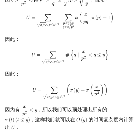
𝑞
>
𝑝
>
≤
,
𝑝
>
√
q
>
x
p
2
p
2
>
x
q
≤
x
y
,
p
>
x
y
2
𝑞
𝑦
𝑦
𝑝
𝑥
U
=
∑
x
/
y
<
p
≤
x
1
/
3
∑
p
<
q
≤
y
q
>
x
/
p
2
ϕ
(
x
p
q
,
π
(
p
)
−
1
)
𝑈
=
∑
∑
𝜙
(
,
𝜋
(
𝑝
)
−
1
)
𝑝
𝑞
𝑝
<
𝑞
≤
𝑦
1
/
3
√
𝑥
/
𝑦
<
𝑝
≤
𝑥
2
𝑞
>
𝑥
/
𝑝
因此：
𝑥
U
=
∑
x
/
y
<
p
≤
x
1
/
3
#
{
q
∣
x
p
2
<
q
≤
y
}
𝑈
=
∑
#
{
𝑞
∣
<
𝑞
≤
𝑦
}
2
𝑝
1
/
3
√
𝑥
/
𝑦
<
𝑝
≤
𝑥
因此：
U
=
∑
x
/
y
<
p
≤
x
1
/
3
(
π
(
y
)
−
π
(
x
p
2
)
)
𝑥
𝑈
=
∑
(
𝜋
(
𝑦
)
−
𝜋
(
)
)
2
𝑝
1
/
3
√
𝑥
/
𝑦
<
𝑝
≤
𝑥
𝑥
因为有
，所以我们可以预处理出所有的
<
𝑦
x
p
2
<
y
2
𝑝
，这样我们就可以在
的时间复杂度内计算
𝜋
(
𝑡
)
(
𝑡
≤
𝑦
)
𝑂
(
𝑦
)
π
(
t
)
(
t
≤
y
)
O
(
y
)
出
．
𝑈
U