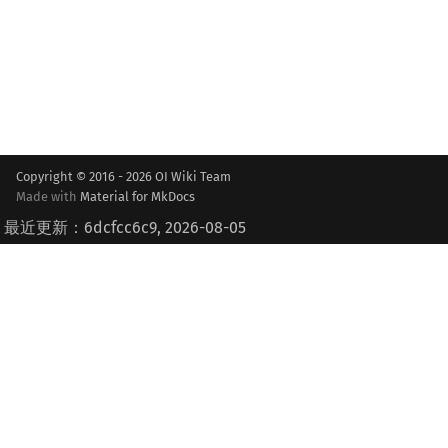
Copyright © 2016 - 2026 OI Wiki Team
Made with
Material for MkDocs
最近更新：6dcfcc6c9, 2026-08-05