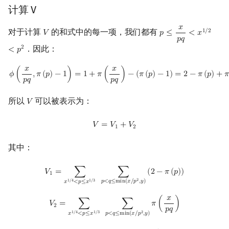
计算 V
𝑥
对于计算
的和式中的每一项，我们都有
1
/
2
𝑉
𝑝
≤
<
𝑥
V
p
≤
x
p
q
<
x
1
/
2
<
p
2
𝑝
𝑞
．因此：
2
<
𝑝
𝑥
𝑥
ϕ
(
x
p
q
,
π
(
p
)
−
1
)
=
1
+
π
(
x
p
q
)
−
(
π
(
p
)
−
1
)
=
2
−
π
(
p
)
+
π
(
x
p
q
)
𝜙
(
,
𝜋
(
𝑝
)
−
1
)
=
1
+
𝜋
(
)
−
(
𝜋
(
𝑝
)
−
1
)
=
2
−
𝜋
(
𝑝
)
+
𝜋
𝑝
𝑞
𝑝
𝑞
所以
可以被表示为：
𝑉
V
V
=
V
1
+
V
2
𝑉
=
𝑉
+
𝑉
1
2
其中：
V
1
=
∑
x
1
/
4
<
p
≤
x
1
/
3
∑
p
<
q
≤
min
(
x
/
p
2
,
y
)
(
2
−
π
(
p
)
)
𝑉
=
∑
∑
(
2
−
𝜋
(
𝑝
)
)
1
2
1
/
4
1
/
3
𝑝
<
𝑞
≤
m
i
n
(
𝑥
/
𝑝
,
𝑦
)
𝑥
<
𝑝
≤
𝑥
𝑥
V
2
=
∑
x
1
/
4
<
p
≤
x
1
/
3
∑
p
<
q
≤
min
(
x
/
p
2
,
y
)
π
(
x
p
q
)
𝑉
=
∑
∑
𝜋
(
)
2
𝑝
𝑞
2
1
/
4
1
/
3
𝑝
<
𝑞
≤
m
i
n
(
𝑥
/
𝑝
,
𝑦
)
𝑥
<
𝑝
≤
𝑥