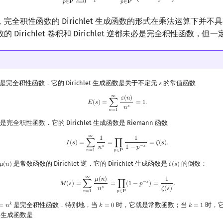
𝑝
𝑝
𝑒
=
0
𝑝
∈
𝐏
𝑝
∈
𝐏
完全积性函数的 Dirichlet 生成函数的形式在乘法运算下并不
 Dirichlet 卷积和 Dirichlet 逆都未必是完全积性函数，
是完全积性函数．它的 Dirichlet 生成函数是关于不定元
的常值函数
𝑠
s
∞
E
(
s
)
=
∑
n
=
1
∞
ε
(
n
)
n
s
=
1.
𝜀
(
𝑛
)
𝐸
(
𝑠
)
=
∑
=
1
.
𝑠
𝑛
𝑛
=
1
是完全积性函数．它的 Dirichlet 生成函数是 Riemann 函数
∞
I
(
s
)
=
∑
n
=
1
∞
1
n
s
=
∏
p
∈
P
1
1
−
p
−
s
=
ζ
(
s
)
.
1
1
𝐼
(
𝑠
)
=
∑
=
∏
=
𝜁
(
𝑠
)
.
𝑠
−
𝑠
𝑛
1
−
𝑝
𝑛
=
1
𝑝
∈
𝐏
是常数函数的 Dirichlet 逆．它的 Dirichlet 生成函数是
的倒数：
𝜇
(
𝑛
)
𝜁
(
𝑠
)
μ
(
n
)
ζ
(
s
)
∞
M
(
s
)
=
∑
n
=
1
∞
μ
(
n
)
n
s
=
∏
p
∈
P
(
1
−
p
−
s
)
=
1
ζ
(
s
)
.
𝜇
(
𝑛
)
1
−
𝑠
𝑀
(
𝑠
)
=
∑
=
∏
(
1
−
𝑝
)
=
.
𝑠
𝑛
𝜁
(
𝑠
)
𝑛
=
1
𝑝
∈
𝐏
是完全积性函数．特别地，当
时，它就是常数函数；当
时，
𝑘
=
𝑛
𝑘
=
0
𝑘
=
1
=
n
k
k
=
0
k
=
1
et 生成函数是