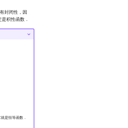
具有封闭性，因
但一定是积性函数．
它就是恒等函数．