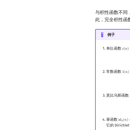
与积性函数不同，
此，完全积性函数的
例子
单位函数
𝜀
(
𝑛
)
ε
(
n
)
常数函数
1
(
𝑛
)
1
(
n
)
莫比乌斯函数
幂函数
i
d
(
𝑛
)
id
k
(
n
)
𝑘
它的 Dirichl