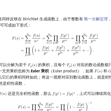
样反映在 Dirichlet 生成函数上．由于整数有
唯一分解定理
可写成如下形式：
∞
∞
∞
=
∑
n
=
1
∞
∏
p
∈
P
f
(
p
e
)
p
e
s
=
∏
p
∈
P
∑
e
=
0
∞
f
(
p
e
)
p
e
s
=
∏
p
∈
P
(
1
+
f
(
p
)
p
s
+
f
(
𝑒
𝑒
𝑓
(
𝑛
)
𝑓
(
𝑝
)
𝑓
(
𝑝
)
=
∑
=
∑
∏
=
∏
∑
𝐹
(
𝑠
)
𝑠
𝑒
𝑠
𝑒
𝑠
𝑛
𝑝
𝑝
𝑛
=
1
𝑛
=
1
𝑒
=
0
𝑝
∈
𝐏
𝑝
∈
𝐏
2
3
𝑓
(
𝑝
)
𝑓
(
𝑝
)
𝑓
(
𝑝
)
=
∏
(
1
+
+
+
+
⋯
)
.
𝑠
2
𝑠
3
𝑠
𝑝
𝑝
𝑝
𝑝
∈
𝐏
可以分解为若干
的乘积，且每个
对应的数论函数都
𝐹
(
𝑠
)
𝐹
(
𝑠
)
F
p
(
s
)
F
p
(
s
)
𝑝
𝑝
一无穷乘积也称为
Euler 乘积
（Euler product）．如果
和
𝐹
(
𝑠
)

F
(
s
)
G
么它们的乘积同样如此；将这一观察对应到数论函数上，就是积
卷积仍然是积性函数．
还是完全积性函数，那么
，上式可以继续简化
𝑒
𝑒

(
𝑛
)
𝑓
(
𝑝
)
=
𝑓
(
𝑝
)
f
(
n
)
f
(
p
e
)
=
f
(
p
)
e
F
(
s
)
=
∏
p
∈
P
∑
e
=
0
∞
f
(
p
)
e
p
e
s
=
∏
p
∈
P
(
1
−
f
(
p
)
p
s
)
−
1
.
−
1
∞
𝑒
𝑓
(
𝑝
)
𝑓
(
𝑝
)
𝐹
(
𝑠
)
=
∏
∑
=
∏
(
1
−
)
.
𝑒
𝑠
𝑠