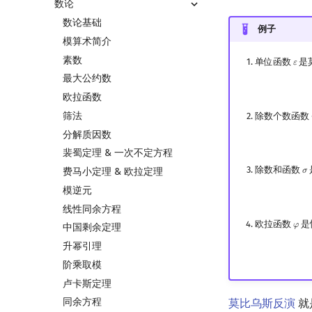
数论
数论基础
例子
模算术简介
素数
单位函数
是
𝜀
ε
最大公约数
欧拉函数
筛法
除数个数函数
分解质因数
裴蜀定理 & 一次不定方程
除数和函数
费马小定理 & 欧拉定理
𝜎
σ
模逆元
线性同余方程
欧拉函数
是
𝜑
φ
中国剩余定理
升幂引理
阶乘取模
卢卡斯定理
同余方程
莫比乌斯反演
就