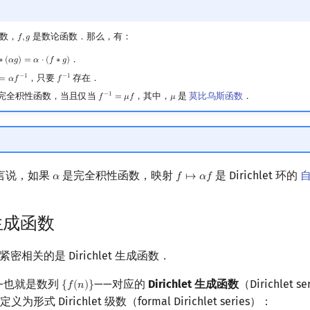
数，
是数论函数．那么，有：
𝑓
,
𝑔
f
,
g
．
∗
(
𝛼
𝑔
)
=
𝛼
⋅
(
𝑓
∗
𝑔
)
∗
(
α
g
)
=
α
⋅
(
f
∗
g
)
，只要
存在．
−
1
−
1
=
𝛼
𝑓
𝑓
α
f
−
1
f
−
1
完全积性函数，当且仅当
，其中，
是
莫比乌斯函数
．
−
1
𝑓
=
𝜇
𝑓
𝜇
f
−
1
=
μ
f
μ
言说，如果
是完全积性函数，映射
是 Dirichlet 环的
𝛼
𝑓
↦
𝛼
𝑓
α
f
↦
α
f
t 生成函数
 卷积紧密相关的是 Dirichlet 生成函数．
—也就是数列
——对应的
Dirichlet 生成函数
（Dirichlet se
{
𝑓
(
𝑛
)
}
{
f
(
n
)
}
定义为形式 Dirichlet 级数（formal Dirichlet series）：