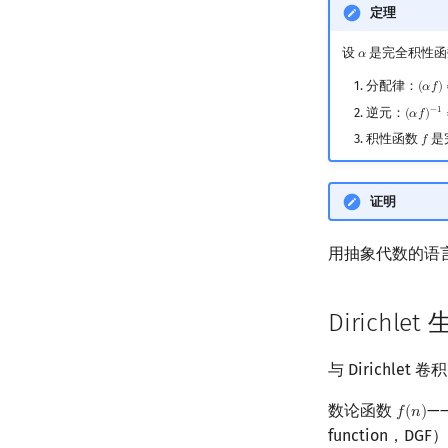
定理
设
是完全积性函
𝛼
α
分配律：
(
𝛼
𝑓
)
(
α
f
)
逆元：
−
1
(
𝛼
𝑓
)
(
α
f
)
−
1
=
积性函数
是
𝑓
f
证明
用抽象代数的语
Dirichle
与 Dirichlet
数论函数
—
𝑓
(
𝑛
)
f
(
n
)
function，DGF）