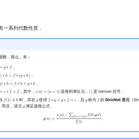
卷积具有一系列代数性质．
函数．那么，有：
．
=
𝑔
∗
𝑓
g
∗
f
．
)
∗
ℎ
=
𝑓
∗
(
𝑔
∗
ℎ
)
∗
h
=
f
∗
(
g
∗
h
)
．
𝑔
)
∗
ℎ
=
𝑓
∗
ℎ
+
𝑔
∗
ℎ
∗
h
=
f
∗
h
+
g
∗
h
，其中，
是卷积单位元，
是 Iverson 括号．
=
𝜀
∗
𝑓
=
𝑓
𝜀
(
𝑛
)
=
[
𝑛
=
1
]
[
⋅
]
ε
∗
f
=
f
ε
(
n
)
=
[
n
=
1
]
[
⋅
]
当
时，存在
使得
，且
称为
的
Dirichlet 逆元
（Dir
𝑓
(
1
)
≠
0
𝑔
𝑓
∗
𝑔
=
𝑔
∗
𝑓
=
𝜀
𝑔
𝑓
f
(
1
)
≠
0
g
f
∗
g
=
g
∗
f
=
ε
g
f
．而且，逆元
满足递推公式
𝑔
g
g
(
n
)
=
ε
(
n
)
−
∑
k
ℓ
=
n
,
k
≠
1
f
(
k
)
g
(
ℓ
)
f
(
1
)
.
𝜀
(
𝑛
)
−
∑
𝑓
(
𝑘
)
𝑔
(
ℓ
)
𝑘
ℓ
=
𝑛
,
𝑘
≠
1
𝑔
(
𝑛
)
=
.
𝑓
(
1
)