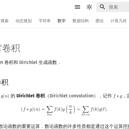
键入以开始
搜索
动态规划
字符串
数学
数据结构
图论
计算几何
雷卷积
et 卷积和 Dirichlet 生成函数．
 卷积
和
的
Dirichlet 卷积
（Dirichlet convolution），记作
，
𝑔
(
𝑛
)
𝑓
∗
𝑔
g
(
n
)
f
∗
g
𝑛
(
f
∗
g
)
(
n
)
=
∑
k
∣
n
f
(
k
)
g
(
n
k
)
=
∑
k
ℓ
=
n
f
(
k
)
g
(
ℓ
)
.
(
𝑓
∗
𝑔
)
(
𝑛
)
=
∑
𝑓
(
𝑘
)
𝑔
(
)
=
∑
𝑓
(
𝑘
)
𝑔
(
ℓ
)
.
𝑘
𝑘
ℓ
=
𝑛
𝑘
∣
𝑛
t 卷积是数论函数的重要运算．数论函数的许多性质都是通过这个运算