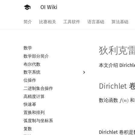
OI Wiki
简介
比赛相关
工具软件
语言基础
算法基础
狄利克
数学
数学部分简介
布尔代数
本文介绍 Dirichl
数字系统
位操作
数字系统简介
Dirichlet
二进制集合操作
进位制
高精度计算
平衡三进制
数论函数
𝑓
(
𝑛
)
f
(
n
)
快速幂
格雷码
置换和排列
弧度制与坐标系
复数
Dirichle