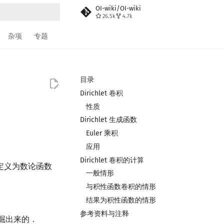
OI-wiki/OI-wiki
26.5k
4.7k
搜索
杂项
专题
目录
Dirichlet 卷积
性质
Dirichlet 生成函数
Euler 乘积
应用
Dirichlet 卷积的计算
定义为数论函数
一般情形
与积性函数卷积的情形
结果为积性函数的情形
参考资料与注释
挖掘出来的．