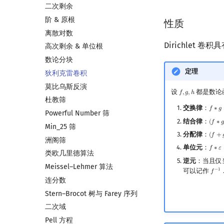
二次剩余
阶 & 原根
性质
离散对数
Dirichlet 
高次剩余 & 单位根
数论分块
定理
狄利克雷卷积
莫比乌斯反演
设
都是数论
𝑓
,
𝑔
,
ℎ
f
,
g
,
h
杜教筛
交换律
：
𝑓
∗
𝑔
f
∗
g
=
Powerful Number 筛
结合律
：
(
𝑓
∗
𝑔
(
f
∗
g
)
Min_25 筛
分配律
：
(
𝑓
+
(
f
+
g
)
洲阁筛
单位元
：
𝑓
∗
𝜀
f
∗
ε
=
类欧几里德算法
逆元
：当且仅
Meissel–Lehmer 算法
可以记作
−
1
𝑓
f
−
1
连分数
Stern–Brocot 树与 Farey 序列
二次域
Pell 方程