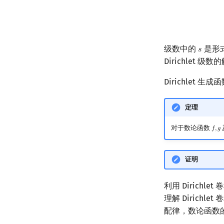
级数中的
是形式
𝑠
s
Dirichlet
Dirichlet 
定理
对于数论函数
𝑓
,
𝑔
f
,
g
证明
利用 Dirichl
理解 Dirich
配律，数论函数的 