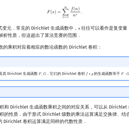
∞
F
(
s
)
=
∑
n
=
1
∞
f
(
n
)
n
s
.
𝑓
(
𝑛
)
𝐹
(
𝑠
)
=
∑
.
𝑠
𝑛
𝑛
=
1
变元．常见的 Dirichlet 生成函数中，
往往可以看作是复变量
𝑠
s
 级数的解析性质，但这超出了算法竞赛的范围．
生成函数的乘积对应着相应的数论函数的 Dirichlet 卷积：
及其 Dirichlet 生成函数
，它们的 Dirichlet 卷积
的生成函数等于
𝐹
,
𝐺
𝑓
∗
𝑔
𝐹
⋅

F
,
G
f
∗
g
F
⋅
G
et 卷积和 Dirichlet 生成函数乘积之间的对应关系，可以从 Dirichl
let 卷积的性质．由于形式 Dirichlet 级数的乘法运算满足交换律
Dirichlet 卷积运算满足同样的代数性质．