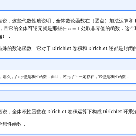
说，这些代数性质说明，全体数论函数在（逐点）加法运算和 Diri
，且它的全体可逆元就是那些在
处取非零值的函数．这个
𝑛
=
1
n
=
1
ing）．
数论函数．它对于 Dirichlet 卷积和 Dirichlet 逆都是封闭
，那么，
也是积性函数．而且，逆元
一定存在，它也是积性函数．
−
1
𝑓
∗
𝑔
𝑓
f
∗
g
f
−
1
全体积性函数在 Dirichlet 卷积运算下构成 Dirichlet 环
全积性函数．