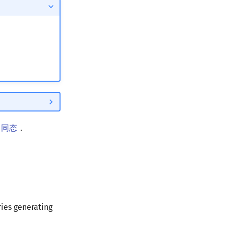
自同态
．
ries generating