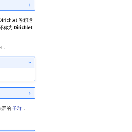
chlet 卷积运
环称为
Dirichlet
的．
乘法群的
子群
．