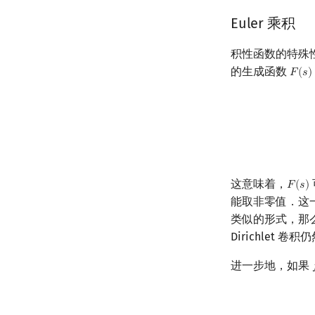
Euler 乘积
积性函数的特殊性同
的生成函数
𝐹
(
𝑠
)
F
(
s
)
F
(
s
)
=
∑
n
=
1
∞
f
(
n
)
n
s
这意味着，
𝐹
(
𝑠
)
F
(
s
)
能取非零值．这
类似的形式，那
Dirichlet 
进一步地，如果
