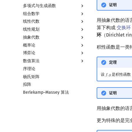
证明
多项式与生成函数
组合数学
多项式与生成函数简介
用抽象代数的语言
线性代数
代数基本定理
排列组合
算下构成
交换环
线性规划
快速傅里叶变换
抽屉原理
线性代数简介
环
（Dirichlet r
抽象代数
快速数论变换
容斥原理
向量
线性规划基础
概率论
快速沃尔什变换
斐波那契数列
内积和外积
单纯形法
基本概念
积性函数是一类特殊的
博弈论
Chirp Z 变换
错位排列
矩阵
群论
基本概念
数值算法
多项式牛顿迭代
卡特兰数
初等变换
环论
条件概率与独立性
博弈论简介
定理
序理论
多项式多点求值|快速插值
斯特林数
行列式
域论
随机变量
公平组合游戏
插值
设
是积性函数
𝑓
,
𝑔
f
,
g
杨氏矩阵
多项式初等函数
贝尔数
线性空间
Schreier–Sims 算法
随机变量的数字特征
零和游戏
数值积分
拟阵
常系数齐次线性递推
伯努利数
线性基
概率不等式
非公平组合游戏
高斯消元
Berlekamp–Massey 算法
多项式平移|连续点值平移
Entringer Number
线性映射
牛顿迭代法
证明
符号化方法
Eulerian Number
特征多项式
用抽象代数的语言说，
Lagrange 反演
分拆数
对角化
形式幂级数复合|复合逆
范德蒙德卷积
Jordan标准型
更为特殊的是完
普通生成函数
Pólya 计数
指数生成函数
图论计数