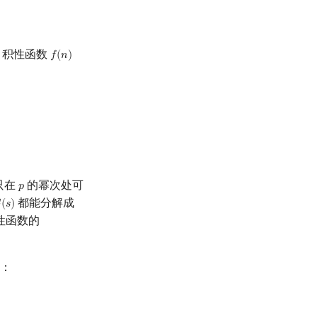
，积性函数
𝑓
(
𝑛
)
f
(
n
)
p
2
)
p
2
s
+
f
(
p
3
)
p
3
s
+
⋯
)
.
只在
的幂次处可
𝑝
p
都能分解成

(
𝑠
)
(
s
)
性函数的
：