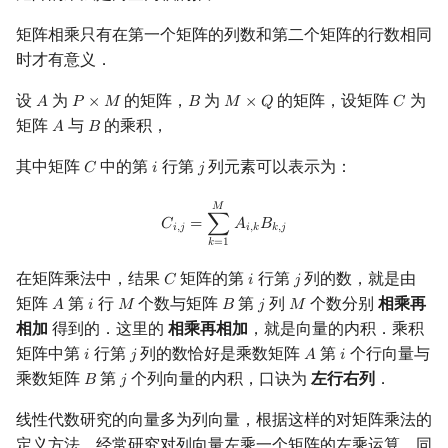
矩阵相乘只有在第一个矩阵的列数和第二个矩阵的行数相同
时才有意义．
设
为
的矩阵，
为
的矩阵，设矩阵
为
𝐴
𝑃
×
𝑀
𝐵
𝑀
×
𝑄
𝐶
A
P
×
M
B
M
×
Q
C
矩阵
与
的乘积，
𝐴
𝐵
A
B
其中矩阵
中的第
行第
列元素可以表示为：
𝐶
𝑖
𝑗
C
i
j
C
i
,
j
=
∑
k
=
1
M
A
i
,
k
B
k
,
j
𝑀
𝐶
=
∑
𝐴
𝐵
𝑖
,
𝑗
𝑖
,
𝑘
𝑘
,
𝑗
𝑘
=
1
在矩阵乘法中，结果
矩阵的第
行第
列的数，就是由
𝐶
𝑖
𝑗
C
i
j
矩阵
第
行
个数与矩阵
第
列
个数分别
相乘再
𝐴
𝑖
𝑀
𝐵
𝑗
𝑀
A
i
M
B
j
M
相加
得到的．这里的
相乘再相加
，就是向量的内积．乘积
矩阵中第
行第
列的数恰好是乘数矩阵
第
个行向量与
𝑖
𝑗
𝐴
𝑖
i
j
A
i
乘数矩阵
第
个列向量的内积，口诀为
左行右列
．
𝐵
𝑗
B
j
线性代数研究的向量多为列向量，根据这样的对矩阵乘法的
定义方法，经常研究对列向量左乘一个矩阵的左乘运算，同