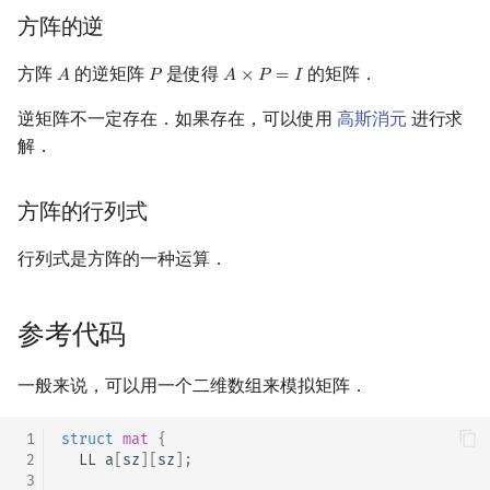
方阵的逆
方阵
的逆矩阵
是使得
的矩阵．
𝐴
𝑃
𝐴
×
𝑃
=
𝐼
A
P
A
×
P
=
I
逆矩阵不一定存在．如果存在，可以使用
高斯消元
进行求
解．
方阵的行列式
行列式是方阵的一种运算．
参考代码
一般来说，可以用一个二维数组来模拟矩阵．
 1
struct
mat
{
 2
LL
a
[
sz
][
sz
];
 3