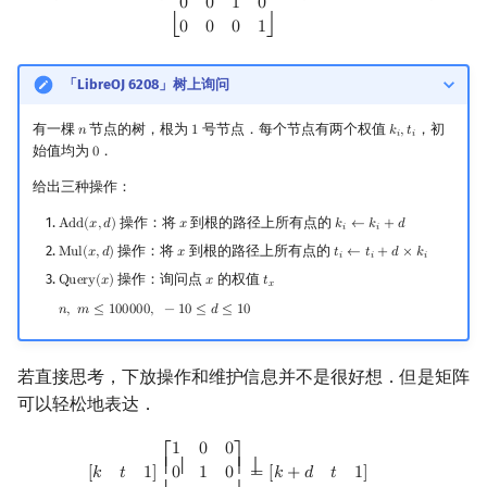
0
0
1
0
0
0
0
1
⎣
⎦
「LibreOJ 6208」树上询问
有一棵
节点的树，根为
号节点．每个节点有两个权值
，初
𝑛
1
𝑘
,
𝑡
n
1
k
i
,
t
i
𝑖
𝑖
始值均为
．
0
0
给出三种操作：
操作：将
到根的路径上所有点的
A
d
d
(
𝑥
,
𝑑
)
𝑥
𝑘
←
𝑘
+
𝑑
Add
(
x
,
d
)
x
k
i
←
k
i
+
d
𝑖
𝑖
操作：将
到根的路径上所有点的
M
u
l
(
𝑥
,
𝑑
)
𝑥
𝑡
←
𝑡
+
𝑑
×
𝑘
Mul
(
x
,
d
)
x
t
i
←
t
i
+
d
×
k
i
𝑖
𝑖
𝑖
操作：询问点
的权值
Q
u
e
r
y
(
𝑥
)
𝑥
𝑡
Query
(
x
)
x
t
x
𝑥
𝑛
,
𝑚
≤
1
0
0
0
0
0
,
−
1
0
≤
𝑑
≤
1
0
n
,
m
≤
100000
,
−
10
≤
d
≤
10
若直接思考，下放操作和维护信息并不是很好想．但是矩阵
可以轻松地表达．
[
k
t
1
]
[
1
0
0
0
1
0
d
0
1
]
=
[
k
+
d
t
1
]
[
k
t
1
]
[
1
d
0
0
1
0
0
0
1
]
=
[
k
t
+
d
×
k
1
]
1
0
0
⎡
⎤
⎢ ⎢
⎥ ⎥
=
[
𝑘
+
𝑑
𝑡
1
]
[
𝑘
𝑡
1
]
0
1
0