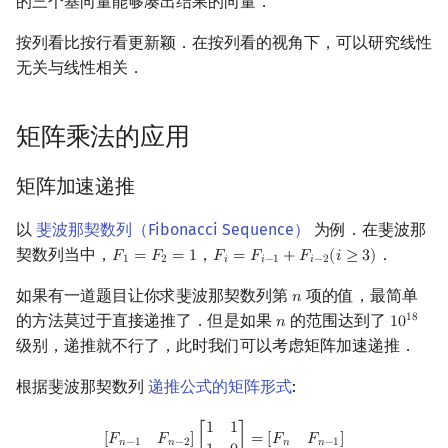
的三个基向量能够凑出结果的向量．
按列看比按行看更新颖．在按列看的视角下，可以研究线性
无关与线性相关．
矩阵乘法的应用
矩阵加速递推
以
斐波那契数列（Fibonacci Sequence）
为例．在斐波那
契数列当中，
，
．
𝐹
=
𝐹
=
1
𝐹
=
𝐹
+
𝐹
(
𝑖
≥
3
)
F
1
=
F
2
=
1
F
i
=
F
i
−
1
+
F
i
−
2
(
i
≥
3
)
1
2
𝑖
𝑖
−
1
𝑖
−
2
如果有一道题目让你求斐波那契数列第
项的值，最简单
𝑛
n
的方法莫过于直接递推了．但是如果
的范围达到了
1
8
𝑛
1
0
n
10
18
级别，递推就不行了，此时我们可以考虑矩阵加速递推．
根据斐波那契数列
递推公式的矩阵形式
:
[
F
n
−
1
F
n
−
2
]
[
1
1
1
0
]
=
[
F
n
F
n
−
1
]
1
1
[
𝐹
𝐹
]
[
]
=
[
𝐹
𝐹
]
𝑛
−
1
𝑛
−
2
𝑛
𝑛
−
1