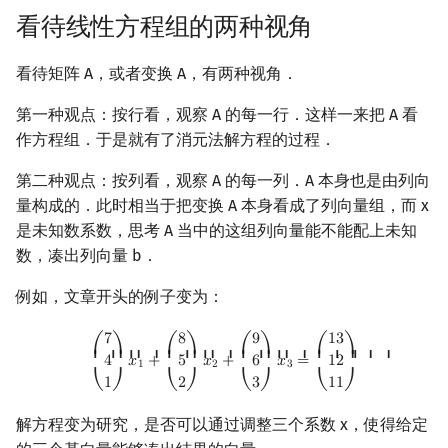
看待线性方程组的两种视角
看待矩阵 A，或者变换 A，有两种视角．
第一种观点：按行看，观察 A 的每一行．这样一来把 A 看
作方程组．于是就有了消元法解方程的过程．
第二种观点：按列看，观察 A 的每一列．A 本身也是由列向
量构成的．此时相当于把变换 A 本身看成了列向量组，而 x
是未知数系数，思考 A 当中的这组列向量能不能配上未知
数，凑出列向量 b．
例如，文章开头的例子变为：
(
7
4
1
)
x
1
+
(
8
5
2
)
x
2
+
(
9
6
3
)
x
3
=
(
13
12
11
)
7
8
9
1
3
⎛
⎞
⎛
⎞
⎛
⎞
⎛
⎞
⎜ ⎜ ⎜
⎟ ⎟ ⎟
⎜ ⎜ ⎜
⎟ ⎟ ⎟
⎜ ⎜ ⎜
⎟ ⎟ ⎟
⎜ ⎜ ⎜
⎟ ⎟ ⎟
4
𝑥
+
5
𝑥
+
6
𝑥
=
1
2
1
2
3
1
2
3
1
1
⎝
⎠
⎝
⎠
⎝
⎠
⎝
⎠
解方程变为研究，是否可以通过调整三个系数 x，使得给定