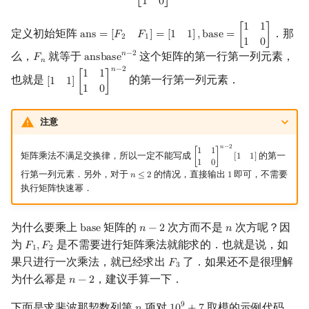
1
0
1
1
定义初始矩阵
．那
a
n
s
=
[
𝐹
𝐹
]
=
[
1
1
]
,
b
a
s
e
=
[
]
ans
=
[
F
2
F
1
]
=
[
1
1
]
,
base
=
[
1
1
1
0
]
2
1
1
0
么，
就等于
这个矩阵的第一行第一列元素，
𝑛
−
2
𝐹
a
n
s
b
a
s
e
F
n
ans
base
n
−
2
𝑛
𝑛
−
2
1
1
也就是
的第一行第一列元素．
[
1
1
]
[
]
[
1
1
]
[
1
1
1
0
]
n
−
2
1
0
注意
𝑛
−
2
1
1
矩阵乘法不满足交换律，所以一定不能写成
的第一
1
1
[
]
[
]
[
1
1
1
0
]
n
−
2
[
1
1
]
1
0
行第一列元素．另外，对于
的情况，直接输出
即可，不需要
𝑛
≤
2
1
n
≤
2
1
执行矩阵快速幂．
为什么要乘上
矩阵的
次方而不是
次方呢？因
b
a
s
e
𝑛
−
2
𝑛
base
n
−
2
n
为
是不需要进行矩阵乘法就能求的．也就是说，如
𝐹
,
𝐹
F
1
,
F
2
1
2
果只进行一次乘法，就已经求出
了．如果还不是很理解
𝐹
F
3
3
为什么幂是
，建议手算一下．
𝑛
−
2
n
−
2
下面是求斐波那契数列第
项对
取模的示例代码
9