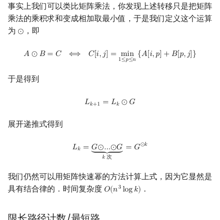
事实上我们可以类比矩阵乘法，你发现上述转移只是把矩阵
乘法的乘积求和变成相加取最小值，于是我们定义这个运算
为
，即
⊙
⊙
A
⊙
B
=
C
⟺
C
[
i
,
j
]
=
min
1
≤
p
≤
n
{
A
[
i
,
p
]
+
B
[
p
,
j
]
}
𝐴
⊙
𝐵
=
𝐶
⟺
𝐶
[
𝑖
,
𝑗
]
=
m
i
n
{
𝐴
[
𝑖
,
𝑝
]
+
𝐵
[
𝑝
,
𝑗
]
}
1
≤
𝑝
≤
𝑛
于是得到
L
k
+
1
=
L
k
⊙
G
𝐿
=
𝐿
⊙
𝐺
𝑘
+
1
𝑘
展开递推式得到
L
k
=
G
⊙
…
⊙
G
⏟
k
次
=
G
⊙
k
⊙
𝑘
𝐿
=
𝐺
⊙
…
⊙
𝐺
=
𝐺
⏟
𝑘
𝑘
次
我们仍然可以用矩阵快速幂的方法计算上式，因为它显然是
具有结合律的．时间复杂度
．
3
𝑂
(
𝑛
l
o
g
𝑘
)
O
(
n
3
log
k
)
限长路径计数/最短路