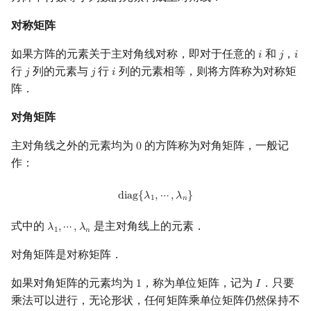
对称矩阵
如果方阵的元素关于主对角线对称，即对于任意的
和
，
𝑖
𝑗
𝑖
i
j
i
行
列的元素与
行
列的元素相等，则将方阵称为对称矩
𝑗
𝑗
𝑖
j
j
i
阵．
对角矩阵
主对角线之外的元素均为
的方阵称为对角矩阵，一般记
0
0
作：
diag
{
λ
1
,
⋯
,
λ
n
}
d
i
a
g
{
𝜆
,
⋯
,
𝜆
}
1
𝑛
式中的
是主对角线上的元素．
𝜆
,
⋯
,
𝜆
λ
1
,
⋯
,
λ
n
1
𝑛
对角矩阵是对称矩阵．
如果对角矩阵的元素均为
，称为单位矩阵，记为
．只要
1
𝐼
1
I
乘法可以进行，无论形状，任何矩阵乘单位矩阵仍然保持不