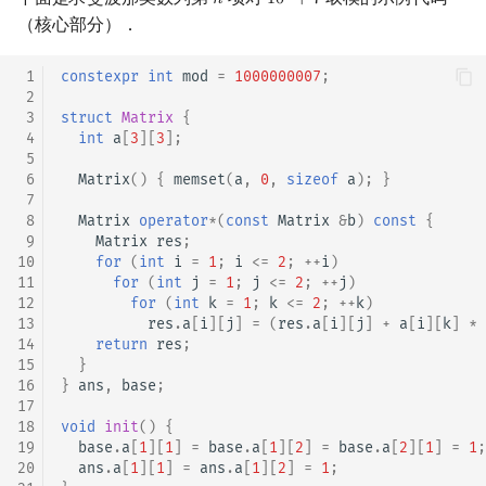
𝑛
1
0
+
7
n
10
9
+
7
（核心部分）．
 1
constexpr
int
mod
=
1000000007
;
 2
 3
struct
Matrix
{
 4
int
a
[
3
][
3
];
 5
 6
Matrix
()
{
memset
(
a
,
0
,
sizeof
a
);
}
 7
 8
Matrix
operator
*
(
const
Matrix
&
b
)
const
{
 9
Matrix
res
;
10
for
(
int
i
=
1
;
i
<=
2
;
++
i
)
11
for
(
int
j
=
1
;
j
<=
2
;
++
j
)
12
for
(
int
k
=
1
;
k
<=
2
;
++
k
)
13
res
.
a
[
i
][
j
]
=
(
res
.
a
[
i
][
j
]
+
a
[
i
][
k
]
*
14
return
res
;
15
}
16
}
ans
,
base
;
17
18
void
init
()
{
19
base
.
a
[
1
][
1
]
=
base
.
a
[
1
][
2
]
=
base
.
a
[
2
][
1
]
=
1
;
20
ans
.
a
[
1
][
1
]
=
ans
.
a
[
1
][
2
]
=
1
;