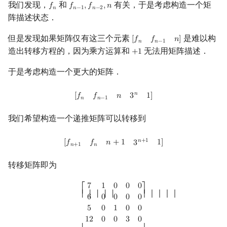
我们发现，
和
有关，于是考虑构造一个矩
𝑓
𝑓
,
𝑓
,
𝑛
f
n
f
n
−
1
,
f
n
−
2
,
n
𝑛
𝑛
−
1
𝑛
−
2
阵描述状态．
但是发现如果矩阵仅有这三个元素
是难以构
[
𝑓
𝑓
𝑛
]
[
f
n
f
n
−
1
n
]
𝑛
𝑛
−
1
造出转移方程的，因为乘方运算和
无法用矩阵描述．
+
1
+
1
于是考虑构造一个更大的矩阵．
[
f
n
f
n
−
1
n
3
n
1
]
𝑛
[
𝑓
𝑓
𝑛
3
1
]
𝑛
𝑛
−
1
我们希望构造一个递推矩阵可以转移到
[
f
n
+
1
f
n
n
+
1
3
n
+
1
1
]
𝑛
+
1
[
]
𝑓
𝑓
𝑛
+
1
1
3
𝑛
+
1
𝑛
转移矩阵即为
[
7
1
0
0
0
6
0
0
0
0
5
0
1
0
0
12
0
0
3
0
5
0
1
0
1
]
7
1
0
0
0
⎡
⎤
⎢ ⎢ ⎢ ⎢ ⎢
⎥ ⎥ ⎥ ⎥ ⎥
6
0
0
0
0
5
0
1
0
0
1
2
0
0
3
0