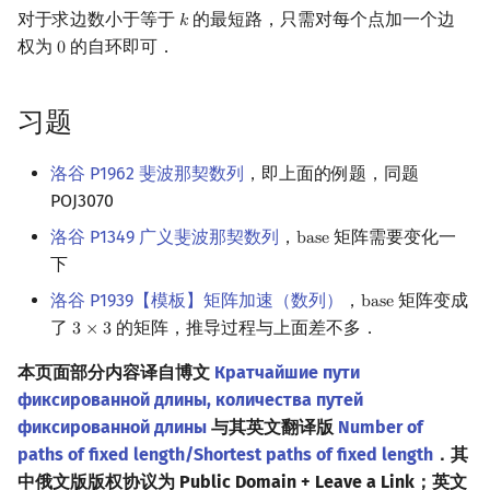
对于求边数小于等于
的最短路，只需对每个点加一个边
𝑘
k
权为
的自环即可．
0
0
习题
洛谷 P1962 斐波那契数列
，即上面的例题，同题
POJ3070
洛谷 P1349 广义斐波那契数列
，
矩阵需要变化一
b
a
s
e
base
下
洛谷 P1939【模板】矩阵加速（数列）
，
矩阵变成
b
a
s
e
base
了
的矩阵，推导过程与上面差不多．
3
×
3
3
×
3
本页面部分内容译自博文
Кратчайшие пути
фиксированной длины, количества путей
фиксированной длины
与其英文翻译版
Number of
paths of fixed length/Shortest paths of fixed length
．其
中俄文版版权协议为 Public Domain + Leave a Link；英文