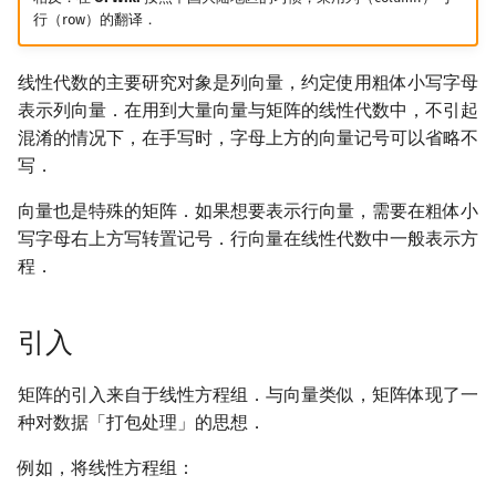
行（row）的翻译．
镜像站列表
Special Judge
Java 速成
前缀和 & 差分
IDA*
状压 DP
Boyer–Moore 算法
裴蜀定理 & 一次不定方程
多项式多点求值|快速插值
贝尔数
块状数据结构
拓扑排序
扫描线
有限状态自动机
对角矩阵
Dev-C++
文件操作
Lambda 表达式
归并排序
AVL 树
虚树
线性代数的主要研究对象是列向量，约定使用粗体小写字母
致谢
Testlib
Java 进阶
二分
回溯法
数位 DP
Z 函数（扩展 KMP）
费马小定理 & 欧拉定理
多项式初等函数
伯努利数
单调栈
最短路问题
旋转卡壳
计算理论基础
三角矩阵
CLion
pb_ds
堆排序
红黑树
树分治
表示列向量．在用到大量向量与矩阵的线性代数中，不引起
混淆的情况下，在手写时，字母上方的向量记号可以省略不
Polygon
倍增
Dancing Links
插头 DP
AC 自动机
模逆元
常系数齐次线性递推
Entringer Number
单调队列
生成树问题
半平面交
字节顺序
单位三角矩阵
Geany
编译优化
桶排序
左偏红黑树
动态树分治
写．
OJ 工具
构造
Alpha–Beta 剪枝
计数 DP
后缀数组 (SA)
线性同余方程
多项式平移|连续点值平移
Eulerian Number
运算
ST 表
斯坦纳树
平面最近点对
约瑟夫问题
Xcode
希尔排序
AA 树
AHU 算法
向量也是特殊的矩阵．如果想要表示行向量，需要在粗体小
写字母右上方写转置记号．行向量在线性代数中一般表示方
LaTeX 入门
优化
动态 DP
后缀自动机 (SAM)
中国剩余定理
符号化方法
分拆数
树状数组
拆点
随机增量法
表达式求值
矩阵的线性运算
GUIDE
锦标赛排序
树哈希
程．
Git
概率 DP
后缀平衡树
升幂引理
Lagrange 反演
范德蒙德卷积
线段树
连通性相关
反演变换
在一台机器上规划任务
矩阵的转置
Sublime Text
Tim 排序
树上随机游走
引入
DP 套 DP
广义后缀自动机
阶乘取模
形式幂级数复合|复合逆
Pólya 计数
划分树
环计数问题
计算几何杂项
主元素问题
矩阵乘法
CP Editor
排序相关 STL
矩阵的引入来自于线性方程组．与向量类似，矩阵体现了一
DP 优化
后缀树
卢卡斯定理
普通生成函数
图论计数
二叉搜索树 & 平衡树
最小环
Garsia–Wachs 算法
优化
Code::Blocks
排序应用
种对数据「打包处理」的思想．
例如，将线性方程组：
其它 DP 方法
Manacher
同余方程
指数生成函数
跳表
2-SAT
15-puzzle
方阵的逆