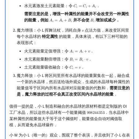
水元素激发土元素能量：令
．
𝐶
=
𝐶
+
𝐴
C
i
=
C
i
+
A
i
𝑖
𝑖
𝑖
需要注意的是，增强一种属性的能量并不会改变另一种属性
的能量，例如
并不会使
增加或减少．
𝐴
=
𝐴
+
𝐵
𝐵
A
i
=
A
i
+
B
i
B
i
𝑖
𝑖
𝑖
𝑖
魔力增强：小 L 挥舞法杖，消耗自身
点法力值，来改变区间里
𝑣
v
每个水晶球的
特定属性
的能量．具体来说，有以下三种可能的
表现形式：
火元素能量定值增强：令
．
𝐴
=
𝐴
+
𝑣
A
i
=
A
i
+
v
𝑖
𝑖
水元素能量翻倍增强：令
．
𝐵
=
𝐵
⋅
𝑣
B
i
=
B
i
⋅
v
𝑖
𝑖
土元素能量吸收融合：令
．
𝐶
=
𝑣
C
i
=
v
𝑖
魔力释放：小 L 将区间里所有水晶球的能量聚集在一起，融合成
一个新的水晶球，然后送给场外观众．生成的水晶球每种属性的
能量值等于区间内所有水晶球对应能量值的代数和．
需要注意的
是，魔力释放的过程不会真正改变区间内水晶球的能量
．
值得一提的是，小 L 制造和融合的水晶球的原材料都是定制版的 OI
工厂水晶，所以这些水晶球有一个能量阈值
．当水晶球中
9
9
8
2
4
4
3
5
3
998244353
某种属性的能量值大于等于这个阈值时，能量值会自动对阈值取
模，从而避免水晶球爆炸．
小 W 为小 L（唯一的）观众，围观了整个表演，并且收到了小 L 在表