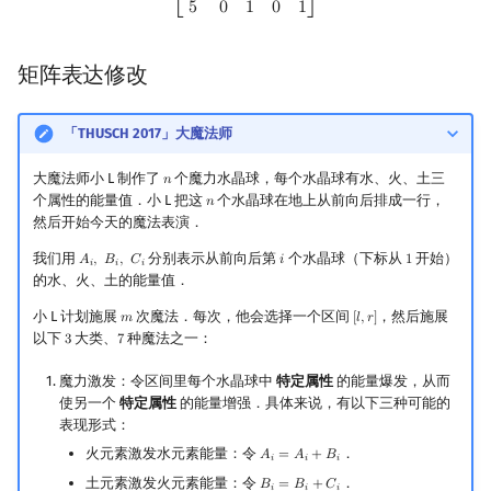
5
0
1
0
1
⎣
⎦
矩阵表达修改
「THUSCH 2017」大魔法师
大魔法师小 L 制作了
个魔力水晶球，每个水晶球有水、火、土三
𝑛
n
个属性的能量值．小 L 把这
个水晶球在地上从前向后排成一行，
𝑛
n
然后开始今天的魔法表演．
我们用
分别表示从前向后第
个水晶球（下标从
开始）
𝐴
,
𝐵
,
𝐶
𝑖
1
A
i
,
B
i
,
C
i
i
1
𝑖
𝑖
𝑖
的水、火、土的能量值．
小 L 计划施展
次魔法．每次，他会选择一个区间
，然后施展
𝑚
[
𝑙
,
𝑟
]
m
[
l
,
r
]
以下
大类、
种魔法之一：
3
7
3
7
魔力激发：令区间里每个水晶球中
特定属性
的能量爆发，从而
使另一个
特定属性
的能量增强．具体来说，有以下三种可能的
表现形式：
火元素激发水元素能量：令
．
𝐴
=
𝐴
+
𝐵
A
i
=
A
i
+
B
i
𝑖
𝑖
𝑖
土元素激发火元素能量：令
．
𝐵
=
𝐵
+
𝐶
B
i
=
B
i
+
C
i
𝑖
𝑖
𝑖