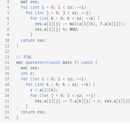
 3
mat
res
;
 4
for
(
int
i
=
0
;
i
<
sz
;
++
i
)
 5
for
(
int
j
=
0
;
j
<
sz
;
++
j
)
 6
for
(
int
k
=
0
;
k
<
sz
;
++
k
)
{
 7
res
.
a
[
i
][
j
]
+=
mul
(
a
[
i
][
k
],
T
.
a
[
k
][
j
]);
 8
res
.
a
[
i
][
j
]
%=
MOD
;
 9
}
10
return
res
;
11
}
12
13
// 不如
14
mat
operator
*
(
const
mat
&
T
)
const
{
15
mat
res
;
16
int
r
;
17
for
(
int
i
=
0
;
i
<
sz
;
++
i
)
18
for
(
int
k
=
0
;
k
<
sz
;
++
k
)
{
19
r
=
a
[
i
][
k
];
20
for
(
int
j
=
0
;
j
<
sz
;
++
j
)
21
res
.
a
[
i
][
j
]
+=
T
.
a
[
k
][
j
]
*
r
,
res
.
a
[
i
][
j
]
22
}
23
return
res
;
24
}