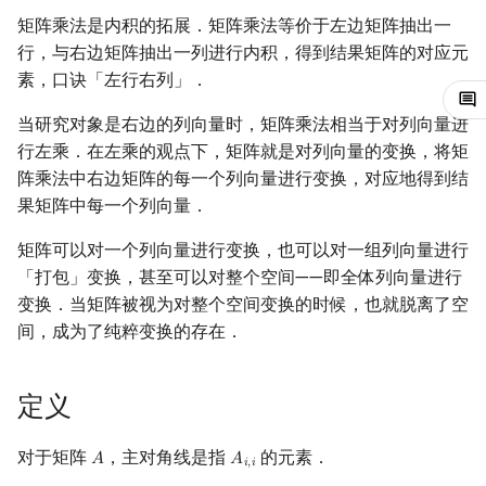
Min_25 筛
习题
矩阵树定理
矩阵乘法是内积的拓展．矩阵乘法等价于左边矩阵抽出一
行，与右边矩阵抽出一列进行内积，得到结果矩阵的对应元
洲阁筛
LGV 引理
素，口诀「左行右列」．
当研究对象是右边的列向量时，矩阵乘法相当于对列向量进
类欧几里德算法
最大团搜索算法
行左乘．在左乘的观点下，矩阵就是对列向量的变换，将矩
Meissel–Lehmer 算法
支配树
阵乘法中右边矩阵的每一个列向量进行变换，对应地得到结
果矩阵中每一个列向量．
连分数
图上随机游走
矩阵可以对一个列向量进行变换，也可以对一组列向量进行
「打包」变换，甚至可以对整个空间——即全体列向量进行
Stern–Brocot 树与 Farey 序列
变换．当矩阵被视为对整个空间变换的时候，也就脱离了空
间，成为了纯粹变换的存在．
二次域
Pell 方程
定义
对于矩阵
，主对角线是指
的元素．
𝐴
𝐴
A
A
i
,
i
𝑖
,
𝑖