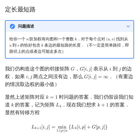
定长最短路
问题描述
给你一个
阶加权有向图和一个整数
．对于每个点对
找到从
𝑛
𝑘
(
𝑢
,
𝑣
)
n
k
(
u
,
v
)
到
的恰好包含
条边的最短路的长度．（不一定是简单路径，即
𝑢
𝑣
𝑘
u
v
k
路径上的点或者边可能走多次）
我们仍构造这个图的邻接矩阵
，
表示从
到
的边
𝐺
𝐺
[
𝑖
,
𝑗
]
𝑖
𝑗
G
G
[
i
,
j
]
i
j
权．如果
两点之间没有边，那么
．（有重边
𝑖
,
𝑗
𝐺
[
𝑖
,
𝑗
]
=
∞
i
,
j
G
[
i
,
j
]
=
∞
的情况取边权的最小值）
显然上述矩阵对应
时问题的答案．我们仍假设我们知
𝑘
=
1
k
=
1
道
的答案，记为矩阵
．现在我们想求
的答案．
𝑘
𝐿
𝑘
+
1
k
L
k
k
+
1
𝑘
显然有转移方程
L
k
+
1
[
i
,
j
]
=
min
1
≤
p
≤
n
{
L
k
[
i
,
p
]
+
G
[
p
,
j
]
}
𝐿
[
𝑖
,
𝑗
]
=
m
i
n
{
𝐿
[
𝑖
,
𝑝
]
+
𝐺
[
𝑝
,
𝑗
]
}
𝑘
+
1
𝑘
1
≤
𝑝
≤
𝑛