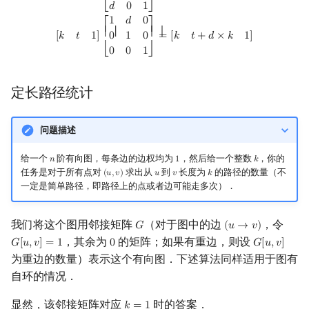
𝑑
0
1
⎣
⎦
1
𝑑
0
⎡
⎤
⎢ ⎢
⎥ ⎥
=
[
𝑘
𝑡
+
𝑑
×
𝑘
1
]
[
𝑘
𝑡
1
]
0
1
0
0
0
1
⎣
⎦
定长路径统计
问题描述
给一个
阶有向图，每条边的边权均为
，然后给一个整数
，你的
𝑛
1
𝑘
n
1
k
任务是对于所有点对
求出从
到
长度为
的路径的数量（不
(
𝑢
,
𝑣
)
𝑢
𝑣
𝑘
(
u
,
v
)
u
v
k
一定是简单路径，即路径上的点或者边可能走多次）．
我们将这个图用邻接矩阵
（对于图中的边
，令
𝐺
(
𝑢
→
𝑣
)
G
(
u
→
v
)
，其余为
的矩阵；如果有重边，则设
𝐺
[
𝑢
,
𝑣
]
=
1
0
𝐺
[
𝑢
,
𝑣
]
G
[
u
,
v
]
=
1
0
G
[
u
,
v
]
为重边的数量）表示这个有向图．下述算法同样适用于图有
自环的情况．
显然，该邻接矩阵对应
时的答案．
𝑘
=
1
k
=
1