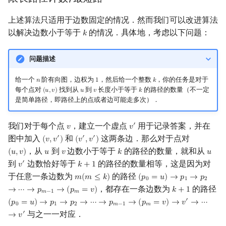
上述算法只适用于边数固定的情况．然而我们可以改进算法
以解决边数小于等于
的情况．具体地，考虑以下问题：
𝑘
k
问题描述
给一个
阶有向图，边权为
，然后给一个整数
，你的任务是对于
𝑛
1
𝑘
n
1
k
每个点对
找到从
到
长度小于等于
的路径的数量（不一定
(
𝑢
,
𝑣
)
𝑢
𝑣
𝑘
(
u
,
v
)
u
v
k
是简单路径，即路径上的点或者边可能走多次）．
我们对于每个点
，建立一个虚点
用于记录答案，并在
′
𝑣
𝑣
v
v
′
图中加入
和
这两条边．那么对于点对
′
′
′
(
𝑣
,
𝑣
)
(
𝑣
,
𝑣
)
(
v
,
v
′
)
(
v
′
,
v
′
)
，从
到
边数小于等于
的路径的数量，就和从
(
𝑢
,
𝑣
)
𝑢
𝑣
𝑘
𝑢
(
u
,
v
)
u
v
k
u
到
边数恰好等于
的路径的数量相等，这是因为对
′
𝑣
𝑘
+
1
v
′
k
+
1
于任意一条边数为
的路径
𝑚
(
𝑚
≤
𝑘
)
(
𝑝
=
𝑢
)
→
𝑝
→
𝑝
m
(
m
≤
k
)
(
p
0
=
u
)
→
p
1
→
p
2
→
⋯
→
p
0
1
2
，都存在一条边数为
的路径
→
⋯
→
𝑝
→
(
𝑝
=
𝑣
)
𝑘
+
1
k
+
1
𝑚
−
1
𝑚
′
(
𝑝
=
𝑢
)
→
𝑝
→
𝑝
→
⋯
→
𝑝
→
(
𝑝
=
𝑣
)
→
𝑣
→
⋯
(
p
0
=
u
)
→
p
1
→
p
2
→
⋯
→
p
m
−
1
→
(
p
m
=
v
)
→
v
′
→
⋯
→
v
′
0
1
2
𝑚
−
1
𝑚
与之一一对应．
′
→
𝑣