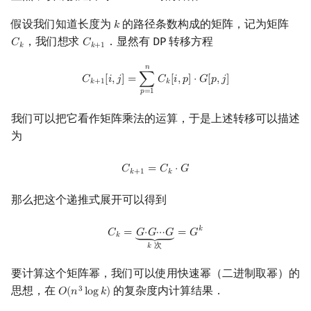
假设我们知道长度为
的路径条数构成的矩阵，记为矩阵
𝑘
k
，我们想求
．显然有 DP 转移方程
𝐶
𝐶
C
k
C
k
+
1
𝑘
𝑘
+
1
𝑛
C
k
+
1
[
i
,
j
]
=
∑
p
=
1
n
C
k
[
i
,
p
]
⋅
G
[
p
,
j
]
𝐶
[
𝑖
,
𝑗
]
=
∑
𝐶
[
𝑖
,
𝑝
]
⋅
𝐺
[
𝑝
,
𝑗
]
𝑘
+
1
𝑘
𝑝
=
1
我们可以把它看作矩阵乘法的运算，于是上述转移可以描述
为
C
k
+
1
=
C
k
⋅
G
𝐶
=
𝐶
⋅
𝐺
𝑘
+
1
𝑘
那么把这个递推式展开可以得到
C
k
=
G
⋅
G
⋯
G
⏟
k
次
=
G
k
𝑘
𝐶
=
𝐺
⋅
𝐺
⋯
𝐺
=
𝐺
⏟
𝑘
𝑘
次
要计算这个矩阵幂，我们可以使用快速幂（二进制取幂）的
思想，在
的复杂度内计算结果．
3
𝑂
(
𝑛
l
o
g
𝑘
)
O
(
n
3
log
k
)