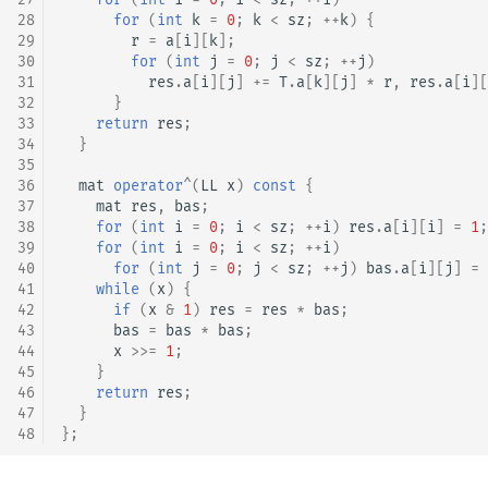
28
for
(
int
k
=
0
;
k
<
sz
;
++
k
)
{
29
r
=
a
[
i
][
k
];
30
for
(
int
j
=
0
;
j
<
sz
;
++
j
)
31
res
.
a
[
i
][
j
]
+=
T
.
a
[
k
][
j
]
*
r
,
res
.
a
[
i
][
32
}
33
return
res
;
34
}
35
36
mat
operator
^
(
LL
x
)
const
{
37
mat
res
,
bas
;
38
for
(
int
i
=
0
;
i
<
sz
;
++
i
)
res
.
a
[
i
][
i
]
=
1
;
39
for
(
int
i
=
0
;
i
<
sz
;
++
i
)
40
for
(
int
j
=
0
;
j
<
sz
;
++
j
)
bas
.
a
[
i
][
j
]
=
41
while
(
x
)
{
42
if
(
x
&
1
)
res
=
res
*
bas
;
43
bas
=
bas
*
bas
;
44
x
>>=
1
;
45
}
46
return
res
;
47
}
48
};