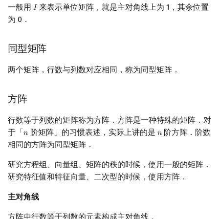
一般用
来表示单位矩阵，就是主对角线上为 1，其余位置
𝐼
I
为 0．
同型矩阵
两个矩阵，行数与列数对应相同，称为同型矩阵．
方阵
行数等于列数的矩阵称为方阵．方阵是一种特殊的矩阵．对
于「
阶矩阵」的习惯表述，实际上讲的是
阶方阵．阶数
𝑛
𝑛
n
n
相同的方阵为同型矩阵．
研究方程组、向量组、矩阵的秩的时候，使用一般的矩阵．
研究特征值和特征向量、二次型的时候，使用方阵．
主对角线
方阵中行数等于列数的元素构成主对角线．