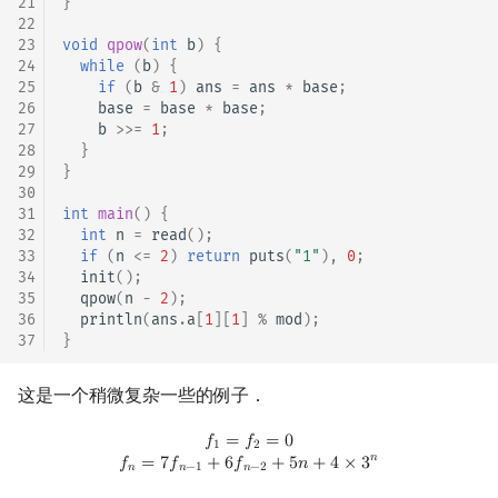
21
}
22
23
void
qpow
(
int
b
)
{
24
while
(
b
)
{
25
if
(
b
&
1
)
ans
=
ans
*
base
;
26
base
=
base
*
base
;
27
b
>>=
1
;
28
}
29
}
30
31
int
main
()
{
32
int
n
=
read
();
33
if
(
n
<=
2
)
return
puts
(
"1"
),
0
;
34
init
();
35
qpow
(
n
-
2
);
36
println
(
ans
.
a
[
1
][
1
]
%
mod
);
37
}
这是一个稍微复杂一些的例子．
f
1
=
f
2
=
0
f
n
=
7
f
n
−
1
+
6
f
n
−
2
+
5
n
+
4
×
3
n
𝑓
=
𝑓
=
0
1
2
𝑛
𝑓
=
7
𝑓
+
6
𝑓
+
5
𝑛
+
4
×
3
𝑛
𝑛
−
1
𝑛
−
2