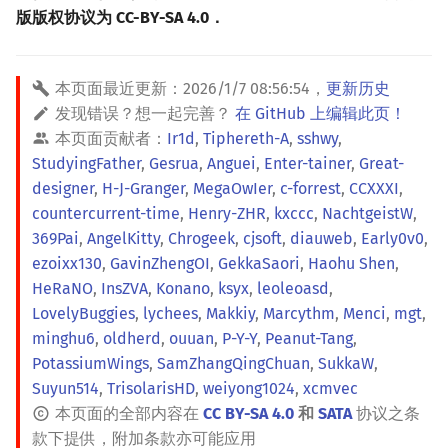
版版权协议为 CC-BY-SA 4.0．
本页面最近更新：
2026/1/7 08:56:54
，
更新历史
发现错误？想一起完善？
在 GitHub 上编辑此页！
本页面贡献者：
Ir1d
,
Tiphereth-A
,
sshwy
,
StudyingFather
,
Gesrua
,
Anguei
,
Enter-tainer
,
Great-
designer
,
H-J-Granger
,
MegaOwIer
,
c-forrest
,
CCXXXI
,
countercurrent-time
,
Henry-ZHR
,
kxccc
,
NachtgeistW
,
369Pai
,
AngelKitty
,
Chrogeek
,
cjsoft
,
diauweb
,
Early0v0
,
ezoixx130
,
GavinZhengOI
,
GekkaSaori
,
Haohu Shen
,
HeRaNO
,
InsZVA
,
Konano
,
ksyx
,
leoleoasd
,
LovelyBuggies
,
lychees
,
Makkiy
,
Marcythm
,
Menci
,
mgt
,
minghu6
,
oldherd
,
ouuan
,
P-Y-Y
,
Peanut-Tang
,
PotassiumWings
,
SamZhangQingChuan
,
SukkaW
,
Suyun514
,
TrisolarisHD
,
weiyong1024
,
xcmvec
本页面的全部内容在
CC BY-SA 4.0
和
SATA
协议之条
款下提供，附加条款亦可能应用