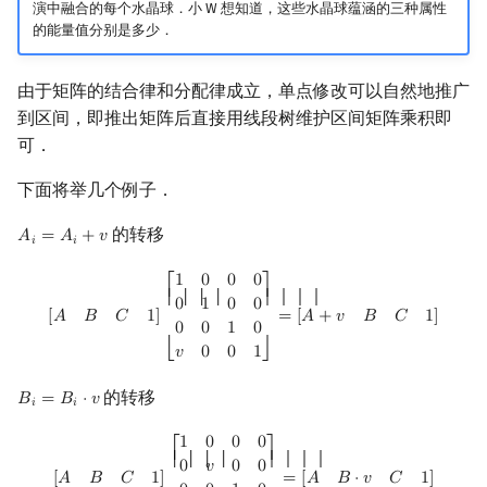
演中融合的每个水晶球．小 W 想知道，这些水晶球蕴涵的三种属性
的能量值分别是多少．
由于矩阵的结合律和分配律成立，单点修改可以自然地推广
到区间，即推出矩阵后直接用线段树维护区间矩阵乘积即
可．
下面将举几个例子．
的转移
𝐴
=
𝐴
+
𝑣
A
i
=
A
i
+
v
𝑖
𝑖
[
A
B
C
1
]
[
1
0
0
0
0
1
0
0
0
0
1
0
v
0
0
1
]
=
[
A
+
v
B
C
1
]
1
0
0
0
⎡
⎤
⎢ ⎢ ⎢ ⎢
⎥ ⎥ ⎥ ⎥
0
1
0
0
[
𝐴
𝐵
𝐶
1
]
=
[
𝐴
+
𝑣
𝐵
𝐶
1
]
0
0
1
0
𝑣
0
0
1
⎣
⎦
的转移
𝐵
=
𝐵
⋅
𝑣
B
i
=
B
i
⋅
v
𝑖
𝑖
[
A
B
C
1
]
[
1
0
0
0
0
v
0
0
0
0
1
0
0
0
0
1
]
=
[
A
B
⋅
v
C
1
]
1
0
0
0
⎡
⎤
⎢ ⎢ ⎢ ⎢
⎥ ⎥ ⎥ ⎥
0
𝑣
0
0
[
𝐴
𝐵
𝐶
1
]
=
[
𝐴
𝐵
⋅
𝑣
𝐶
1
]