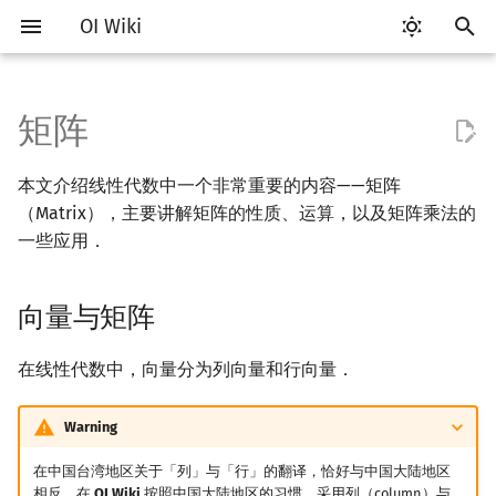
OI Wiki
键
入
矩阵
Getting Started
比赛相关简介
工具软件简介
语言基础简介
算法基础简介
搜索部分简介
动态规划部分简介
字符串部分简介
数字系统简介
数论基础
多项式与生成函数简介
排列组合
向量与矩阵
线性规划基础
基本概念
基本概念
博弈论简介
插值
数据结构部分简介
图论部分简介
计算几何部分简介
杂项简介
RMQ
OI 赛事与赛制
题型概述
读入、输出优化
Vim
评测工具简介
Testlib 简介
Hello, World!
C++ 标准库简介
类
复杂度简介
排序简介
DP 优化简介
后缀数组简介
并查集
堆简介
分块思想
线段树基础
二叉搜索树 & 平衡树
可持久化数据结构简介
线段树套线段树
Link Cut Tree
树基础
最短路
最小生成树
强连通分量
网络流简介
图匹配
离线算法简介
随机函数
以
本文介绍线性代数中一个非常重要的内容——矩阵
开
关于本项目
赛事
代码编辑工具
C++ 基础
复杂度
DFS（搜索）
动态规划基础
字符串基础
进位制
模算术简介
代数基本定理
抽屉原理
引入
单纯形法
群论
条件概率与独立性
公平组合游戏
数值积分
栈
图论相关概念
二维计算几何基础
离散化
并查集应用
ICPC/CCPC 赛事与赛制
交互题
分段打表
Emacs
Arbiter
通用
C++ 语法基础
STL 容器
命名空间
均摊复杂度
选择排序
单调队列/单调栈优化
最优原地后缀排序算法
并查集复杂度
二叉堆
块状数组
线段树合并 & 分裂
Treap
可持久化线段树
平衡树套线段树
全局平衡二叉树
树的直径
差分约束
最小树形图
双连通分量
最大流
二分图最大匹配
CDQ 分治
随机化技巧
（Matrix），主要讲解矩阵的性质、运算，以及矩阵乘法的
始
一些应用．
如何参与
题型
评测工具
C++ 标准库
枚举
BFS（搜索）
记忆化搜索
标准库
平衡三进制
素数
快速傅里叶变换
容斥原理
定义
环论
随机变量
零和游戏
高斯消元
队列
图的存储
三维计算几何基础
双指针
括号序列
常见错误
VS Code
Cena
Generator
变量
STL 算法
值类别
冒泡排序
斜率优化
配对堆
块状链表
李超线段树
Splay 树
可持久化块状数组
线段树套平衡树
Euler Tour Tree
树的中心
k 短路
最小直径生成树
割点和桥
最小割
二分图最大权匹配
整体二分
爬山算法
搜
向量与矩阵
OI Wiki 不是什么
学习路线
命令行
C++ 进阶
模拟
双向搜索
背包 DP
字符串匹配
格雷码
最大公约数
快速数论变换
斐波那契数列
域论
随机变量的数字特征
非公平组合游戏
牛顿迭代法
链表
DFS（图论）
距离
离线算法
线段树与离线询问
同型矩阵
常见技巧
Atom
CCR Plus
Validator
运算
bitset
重载运算符
插入排序
四边形不等式优化
左偏树
树分块
猫树
WBLT
可持久化平衡树
树状数组套权值线段树
Top Tree
树的重心
同余最短路
圆方树
费用流
一般图最大匹配
莫队算法
模拟退火
索
格式手册
学习资源
命令行编译与调试
C++ 与其他常用语言的区别
递归 & 分治
启发式搜索
区间 DP
字符串哈希
欧拉函数
快速沃尔什变换
错位排列
Schreier–Sims 算法
概率不等式
哈希表
BFS（图论）
Pick 定理
分数规划
方阵
Eclipse
Lemon
Interactor
流程控制语句
string
引用
计数排序
Slope Trick 优化
Sqrt Tree
区间最值操作 & 区间历史
替罪羊树
可持久化字典树
分块套树状数组
最近公共祖先
点/边连通度
上下界网络流
一般图最大权匹配
在线性代数中，向量分为列向量和行向量．
值
数学符号表
技巧
编译器
Pascal 转 C++ 急救
贪心
A*
DAG 上的 DP
字典树 (Trie)
筛法
Chirp Z 变换
卡特兰数
并查集
树上问题
三角剖分
随机化
主对角线
Notepad++
Checker
高级数据类型
pair
常量
基数排序
WQS 二分
笛卡尔树
可持久化可并堆
树链剖分
Stoer–Wagner 算法
稳定匹配
Warning
Kinetic Tournament Tree
在中国台湾地区关于「列」与「行」的翻译，恰好与中国大陆地区
F.A.Q.
出题
WSL (Windows 10)
Python 速成
排序
迭代加深搜索
树形 DP
前缀函数与 KMP 算法
分解质因数
多项式牛顿迭代
斯特林数
堆
有向无环图
凸包
悬线法
对称矩阵
Kate
函数
新版 C++ 特性
快速排序
状态设计优化
Size Balanced Tree
树上启发式合并
相反．在
OI Wiki
按照中国大陆地区的习惯，采用列（column）与