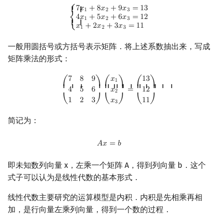
{
7
x
1
+
8
x
2
+
9
x
3
=
13
4
x
1
+
5
x
2
+
6
x
3
=
12
x
1
+
2
x
2
+
3
x
3
=
11
⎧
7
𝑥
+
8
𝑥
+
9
𝑥
=
1
3
{ {
回文树
二次剩余
可持久化数据结构
欧拉图
Kahan 求和
方阵的行列式
1
2
3
4
𝑥
+
5
𝑥
+
6
𝑥
=
1
2
1
2
3
⎨
{ {
𝑥
+
2
𝑥
+
3
𝑥
=
1
1
⎩
1
2
3
序列自动机
阶 & 原根
参考代码
树套树
哈密顿图
珂朵莉树/颜色段均摊
一般用圆括号或方括号表示矩阵．将上述系数抽出来，写成
矩阵乘法的形式：
最小表示法
离散对数
看待线性方程组的两种视角
K-D Tree
二分图
空间优化简介
(
7
8
9
4
5
6
1
2
3
)
(
x
1
x
2
x
3
)
=
(
13
12
11
)
7
8
9
𝑥
1
3
1
Lyndon 分解
高次剩余 & 单位根
矩阵乘法的应用
动态树
平面图
⎛
⎞
⎛
⎞
⎛
⎞
⎜ ⎜ ⎜
⎟ ⎟ ⎟
⎜ ⎜ ⎜
⎟ ⎟ ⎟
⎜ ⎜ ⎜
⎟ ⎟ ⎟
4
5
6
𝑥
=
1
2
2
1
2
3
𝑥
1
1
⎝
⎠
⎝
⎠
⎝
⎠
3
Main–Lorentz 算法
数论分块
析合树
弦图
矩阵加速递推
简记为：
狄利克雷卷积
PQ 树
图的着色
矩阵表达修改
A
x
=
b
𝐴
𝑥
=
𝑏
莫比乌斯反演
手指树
网络流
定长路径统计
即未知数列向量 x，左乘一个矩阵 A，得到列向量 b．这个
式子可以认为是线性代数的基本形式．
杜教筛
霍夫曼树
图的匹配
定长最短路
线性代数主要研究的运算模型是内积．内积是先相乘再相
Powerful Number 筛
Prüfer 序列
限长路径计数/最短路
加，是行向量左乘列向量，得到一个数的过程．