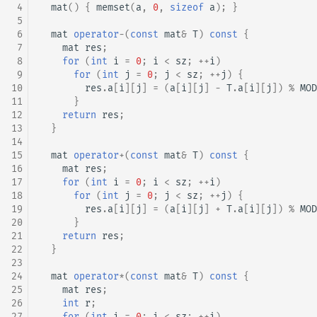
 4
mat
()
{
memset
(
a
,
0
,
sizeof
a
);
}
 5
 6
mat
operator
-
(
const
mat
&
T
)
const
{
 7
mat
res
;
 8
for
(
int
i
=
0
;
i
<
sz
;
++
i
)
 9
for
(
int
j
=
0
;
j
<
sz
;
++
j
)
{
10
res
.
a
[
i
][
j
]
=
(
a
[
i
][
j
]
-
T
.
a
[
i
][
j
])
%
MOD
11
}
12
return
res
;
13
}
14
15
mat
operator
+
(
const
mat
&
T
)
const
{
16
mat
res
;
17
for
(
int
i
=
0
;
i
<
sz
;
++
i
)
18
for
(
int
j
=
0
;
j
<
sz
;
++
j
)
{
19
res
.
a
[
i
][
j
]
=
(
a
[
i
][
j
]
+
T
.
a
[
i
][
j
])
%
MOD
20
}
21
return
res
;
22
}
23
24
mat
operator
*
(
const
mat
&
T
)
const
{
25
mat
res
;
26
int
r
;
27
for
(
int
i
=
0
;
i
<
sz
;
++
i
)