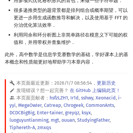
用多项式优化卷积形式的背包，来做一些字符串题．
镜像站列表
Special Judge
Java 速成
前缀和 & 差分
IDA*
状压 DP
Boyer–Moore 算法
裴蜀定理 & 一次不定方程
多项式多点求值|快速插值
贝尔数
线性基
块状数据结构
拓扑排序
扫描线
有限状态自动机
Dev-C++
文件操作
Lambda 表达式
归并排序
AVL 树
虚树
很多递推类型的题背景都是排列组合或概率期望，可以
更进一步用生成函数推导和解决，以及使用基于 FFT 的
致谢
Testlib
Java 进阶
二分
回溯法
数位 DP
Z 函数（扩展 KMP）
费马小定理 & 欧拉定理
多项式初等函数
伯努利数
线性映射
单调栈
最短路问题
旋转卡壳
计算理论基础
CLion
pb_ds
堆排序
红黑树
树分治
分治优化算法效率．
利用同余和环分析图上非简单路径在模意义下可能的权
Polygon
倍增
Dancing Links
插头 DP
AC 自动机
模逆元
常系数齐次线性递推
Entringer Number
特征多项式
单调队列
生成树问题
半平面交
字节顺序
Geany
编译优化
桶排序
左偏红黑树
动态树分治
值和，并用带权并查集维护．
OJ 工具
构造
Alpha–Beta 剪枝
计数 DP
后缀数组 (SA)
线性同余方程
多项式平移|连续点值平移
Eulerian Number
对角化
ST 表
斯坦纳树
平面最近点对
约瑟夫问题
Xcode
希尔排序
AA 树
AHU 算法
此外，高中数学是信息学竞赛数学的基础，学好课本上的基
本概念和性质能更好地帮助学习本章内容．
LaTeX 入门
优化
动态 DP
后缀自动机 (SAM)
中国剩余定理
符号化方法
分拆数
Jordan标准型
树状数组
拆点
随机增量法
表达式求值
GUIDE
锦标赛排序
树哈希
Git
概率 DP
后缀平衡树
升幂引理
Lagrange 反演
范德蒙德卷积
线段树
连通性相关
反演变换
在一台机器上规划任务
Sublime Text
Tim 排序
树上随机游走
本页面最近更新：
2026/1/7 08:56:54
，
更新历史
发现错误？想一起完善？
在 GitHub 上编辑此页！
DP 套 DP
广义后缀自动机
阶乘取模
形式幂级数复合|复合逆
Pólya 计数
划分树
环计数问题
计算几何杂项
主元素问题
CP Editor
排序相关 STL
本页面贡献者：
hsfzLZH1
,
Ir1d
,
sshwy
,
Xeonacid
,
i-
yyi
,
MegaOwIer
,
Catreap
,
Chrogeek
,
CommonAnts
,
DP 优化
后缀树
卢卡斯定理
普通生成函数
图论计数
二叉搜索树 & 平衡树
最小环
Garsia–Wachs 算法
Code::Blocks
排序应用
DCDCBigBig
,
Enter-tainer
,
greyqz
,
ksyx
,
luoguyuntianming
,
mgt
,
ouuan
,
StudyingFather
,
其它 DP 方法
Manacher
同余方程
指数生成函数
跳表
2-SAT
15-puzzle
Tiphereth-A
,
zmxqs