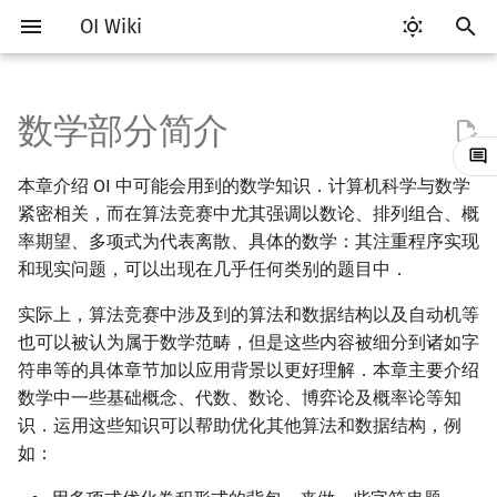
OI Wiki
键
入
数学部分简介
Getting Started
比赛相关简介
工具软件简介
语言基础简介
算法基础简介
搜索部分简介
动态规划部分简介
字符串部分简介
数字系统简介
数论基础
多项式与生成函数简介
排列组合
线性代数简介
线性规划基础
基本概念
基本概念
博弈论简介
插值
数据结构部分简介
图论部分简介
计算几何部分简介
杂项简介
RMQ
OI 赛事与赛制
题型概述
读入、输出优化
Vim
评测工具简介
Testlib 简介
Hello, World!
C++ 标准库简介
类
复杂度简介
排序简介
DP 优化简介
后缀数组简介
并查集
堆简介
分块思想
线段树基础
二叉搜索树 & 平衡树
可持久化数据结构简介
线段树套线段树
Link Cut Tree
树基础
最短路
最小生成树
强连通分量
网络流简介
图匹配
离线算法简介
随机函数
以
本章介绍 OI 中可能会用到的数学知识．计算机科学与数学
开
关于本项目
赛事
代码编辑工具
C++ 基础
复杂度
DFS（搜索）
动态规划基础
字符串基础
进位制
模算术简介
代数基本定理
抽屉原理
向量
单纯形法
群论
条件概率与独立性
公平组合游戏
数值积分
栈
图论相关概念
二维计算几何基础
离散化
并查集应用
ICPC/CCPC 赛事与赛制
交互题
分段打表
Emacs
Arbiter
通用
C++ 语法基础
STL 容器
命名空间
均摊复杂度
选择排序
单调队列/单调栈优化
最优原地后缀排序算法
并查集复杂度
二叉堆
块状数组
线段树合并 & 分裂
Treap
可持久化线段树
平衡树套线段树
全局平衡二叉树
树的直径
差分约束
最小树形图
双连通分量
最大流
二分图最大匹配
CDQ 分治
随机化技巧
紧密相关，而在算法竞赛中尤其强调以数论、排列组合、概
始
率期望、多项式为代表离散、具体的数学：其注重程序实现
如何参与
题型
评测工具
C++ 标准库
枚举
BFS（搜索）
记忆化搜索
标准库
平衡三进制
素数
快速傅里叶变换
容斥原理
内积和外积
环论
随机变量
零和游戏
高斯消元
队列
图的存储
三维计算几何基础
双指针
括号序列
常见错误
VS Code
Cena
Generator
变量
STL 算法
值类别
冒泡排序
斜率优化
配对堆
块状链表
李超线段树
Splay 树
可持久化块状数组
线段树套平衡树
Euler Tour Tree
树的中心
k 短路
最小直径生成树
割点和桥
最小割
二分图最大权匹配
整体二分
爬山算法
和现实问题，可以出现在几乎任何类别的题目中．
搜
OI Wiki 不是什么
学习路线
命令行
C++ 进阶
模拟
双向搜索
背包 DP
字符串匹配
格雷码
最大公约数
快速数论变换
斐波那契数列
矩阵
域论
随机变量的数字特征
非公平组合游戏
牛顿迭代法
链表
DFS（图论）
距离
离线算法
线段树与离线询问
常见技巧
Atom
CCR Plus
Validator
运算
bitset
重载运算符
插入排序
四边形不等式优化
左偏树
树分块
猫树
WBLT
可持久化平衡树
树状数组套权值线段树
Top Tree
树的重心
同余最短路
圆方树
费用流
一般图最大匹配
莫队算法
模拟退火
索
实际上，算法竞赛中涉及到的算法和数据结构以及自动机等
也可以被认为属于数学范畴，但是这些内容被细分到诸如字
格式手册
学习资源
命令行编译与调试
C++ 与其他常用语言的区别
递归 & 分治
启发式搜索
区间 DP
字符串哈希
欧拉函数
快速沃尔什变换
错位排列
初等变换
Schreier–Sims 算法
概率不等式
哈希表
BFS（图论）
Pick 定理
分数规划
Eclipse
Lemon
Interactor
流程控制语句
string
引用
计数排序
Slope Trick 优化
Sqrt Tree
区间最值操作 & 区间历史
替罪羊树
可持久化字典树
分块套树状数组
最近公共祖先
点/边连通度
上下界网络流
一般图最大权匹配
符串等的具体章节加以应用背景以更好理解．本章主要介绍
值
数学中一些基础概念、代数、数论、博弈论及概率论等知
数学符号表
技巧
编译器
Pascal 转 C++ 急救
贪心
A*
DAG 上的 DP
字典树 (Trie)
筛法
Chirp Z 变换
卡特兰数
行列式
并查集
树上问题
三角剖分
随机化
Notepad++
Checker
高级数据类型
pair
常量
基数排序
WQS 二分
笛卡尔树
可持久化可并堆
树链剖分
Stoer–Wagner 算法
稳定匹配
识．运用这些知识可以帮助优化其他算法和数据结构，例
Kinetic Tournament Tree
如：
F.A.Q.
出题
WSL (Windows 10)
Python 速成
排序
迭代加深搜索
树形 DP
前缀函数与 KMP 算法
分解质因数
多项式牛顿迭代
斯特林数
线性空间
堆
有向无环图
凸包
悬线法
Kate
函数
新版 C++ 特性
快速排序
状态设计优化
Size Balanced Tree
树上启发式合并