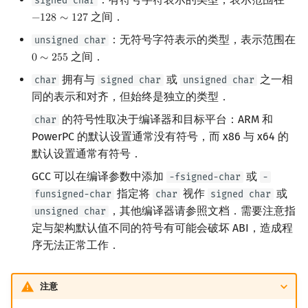
signed char
之间．
−
1
2
8
∼
1
2
7
−
128
∼
127
：无符号字符表示的类型，表示范围在
unsigned char
之间．
0
∼
2
5
5
0
∼
255
拥有与
或
之一相
char
signed char
unsigned char
同的表示和对齐，但始终是独立的类型．
的符号性取决于编译器和目标平台：ARM 和
char
PowerPC 的默认设置通常没有符号，而 x86 与 x64 的
默认设置通常有符号．
GCC 可以在编译参数中添加
或
-fsigned-char
-
指定将
视作
或
funsigned-char
char
signed char
，其他编译器请参照文档．需要注意指
unsigned char
定与架构默认值不同的符号有可能会破坏 ABI，造成程
序无法正常工作．
注意