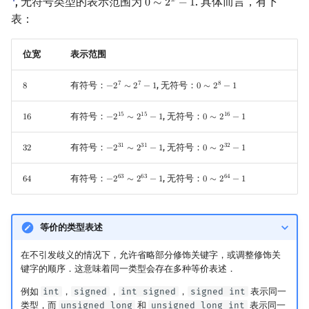
, 无符号类型的表示范围为
. 具体而言，有下
𝑥
0
∼
2
−
1
0
∼
2
x
−
1
表：
位宽
表示范围
有符号：
, 无符号：
7
7
8
8
−
2
∼
2
−
1
0
∼
2
−
1
8
−
2
7
∼
2
7
−
1
0
∼
2
8
−
1
有符号：
, 无符号：
1
5
1
5
1
6
1
6
−
2
∼
2
−
1
0
∼
2
−
1
16
−
2
15
∼
2
15
−
1
0
∼
2
16
−
1
有符号：
, 无符号：
3
1
3
1
3
2
3
2
−
2
∼
2
−
1
0
∼
2
−
1
32
−
2
31
∼
2
31
−
1
0
∼
2
32
−
1
有符号：
, 无符号：
6
3
6
3
6
4
6
4
−
2
∼
2
−
1
0
∼
2
−
1
64
−
2
63
∼
2
63
−
1
0
∼
2
64
−
1
等价的类型表述
在不引发歧义的情况下，允许省略部分修饰关键字，或调整修饰关
键字的顺序．这意味着同一类型会存在多种等价表述．
例如
int
，
signed
，
int signed
，
signed int
表示同一
类型，而
unsigned long
和
unsigned long int
表示同一