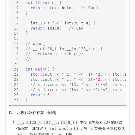
 8
int
f2
(
int
n
)
{
 9
return
std
::
abs
(
n
);
// Good
10
}
11
12
__int128_t
f3
(
__int128_t
n
)
{
13
return
abs
(
n
);
// Bad
14
}
15
16
// Wrong
17
// __int128_t f4(__int128_t n) {
18
//   return std::abs(n);
19
// }
20
21
int
main
()
{
22
std
::
cout
<<
"f1: "
<<
f1
(
-42
)
<<
std
::
endl
23
std
::
cout
<<
"f2: "
<<
f2
(
-42
)
<<
std
::
endl
24
// std::cout << "f3: " << f3(-42) << std::e
25
// std::cout << "f4: " << f4(-42) << std::e
26
return
0
;
27
}
以上示例代码存在如下问题：
__int128_t f3(__int128_t)
中使用的是 C 风格的绝对
值函数，其签名为
int abs(int)
，故
n
首先会强制转换为
int
，然后才会调用
abs
函数．