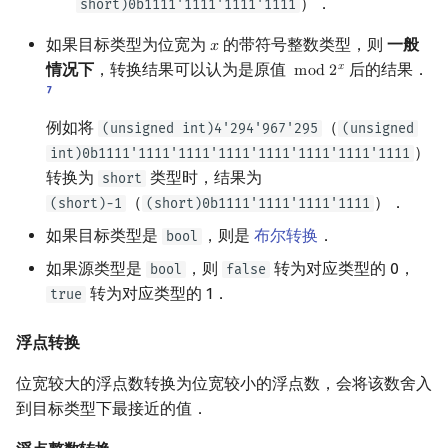
）．
short)0b1111'1111'1111'1111
如果目标类型为位宽为
的带符号整数类型，则
一般
𝑥
x
情况下
，转换结果可以认为是原值
后的结果．
𝑥
m
o
d
2
mod
2
x
7
例如将
（
(unsigned int)4'294'967'295
(unsigned
）
int)0b1111'1111'1111'1111'1111'1111'1111'1111
转换为
类型时，结果为
short
（
）．
(short)-1
(short)0b1111'1111'1111'1111
如果目标类型是
，则是
布尔转换
．
bool
如果源类型是
，则
转为对应类型的 0，
bool
false
转为对应类型的 1．
true
浮点转换
位宽较大的浮点数转换为位宽较小的浮点数，会将该数舍入
到目标类型下最接近的值．