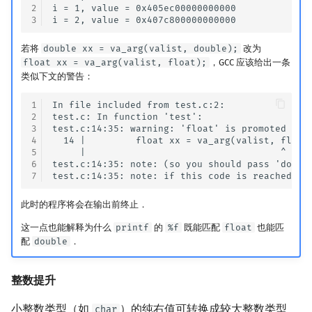
2
i = 1, value = 0x405ec00000000000

3
若将
double xx = va_arg(valist, double);
改为
float xx = va_arg(valist, float);
，GCC 应该给出一条
类似下文的警告：
1
In file included from test.c:2:

2
test.c: In function 'test':

3
test.c:14:35: warning: 'float' is promoted to '
4
  14 |         float xx = va_arg(valist, float)
5
     |                                   ^

6
test.c:14:35: note: (so you should pass 'double
7
此时的程序将会在输出前终止．
这一点也能解释为什么
printf
的
%f
既能匹配
float
也能匹
配
double
．
整数提升
小整数类型（如
）的纯右值可转换成较大整数类型
char