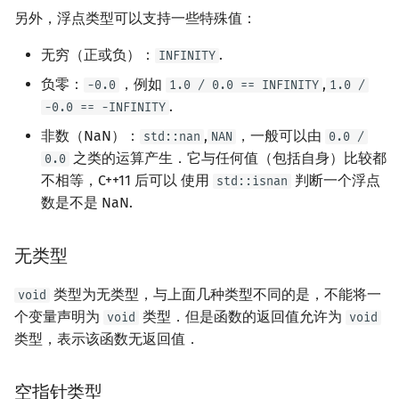
另外，浮点类型可以支持一些特殊值：
无穷（正或负）：
.
INFINITY
负零：
，例如
,
-0.0
1.0 / 0.0 == INFINITY
1.0 /
.
-0.0 == -INFINITY
非数（NaN）：
,
，一般可以由
std::nan
NAN
0.0 /
之类的运算产生．它与任何值（包括自身）比较都
0.0
不相等，C++11 后可以 使用
判断一个浮点
std::isnan
数是不是 NaN.
无类型
类型为无类型，与上面几种类型不同的是，不能将一
void
个变量声明为
类型．但是函数的返回值允许为
void
void
类型，表示该函数无返回值．
空指针类型