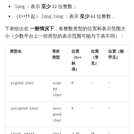
：表示
至少
位整数；
long
3
2
32
（C++11 起）
：表示
至少
位整数．
long long
6
4
64
下表给出在
一般情况下
，各整数类型的位宽和表示范围大
小（少数平台上一些类型的表示范围可能与下表不同）：
类型名
等价
位宽
位宽
位宽（较
类型
（C++
（常
罕见）
标
见）
准）
-
-
signed char
sign
8
8
ed
char
-
-
unsigned char
unsi
8
8
gned
char
,
-
short
short
shor