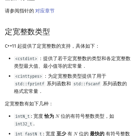
请参阅指针的
对应章节
定宽整数类型
C++11 起提供了定宽整数的支持，具体如下：
：提供了若干定宽整数的类型和各定宽整数
<cstdint>
类型最大值、最小值等的宏常量．
：为定宽整数类型提供了用于
<cinttypes>
系列函数和
系列函数的
std::fprintf
std::fscanf
格式宏常量．
定宽整数有如下几种：
: 宽度
恰为
位的有符号整数类型，如
intN_t
𝑁
N
.
int32_t
: 宽度
至少
有
位的
最快的
有符号整数
int_fastN_t
𝑁
N