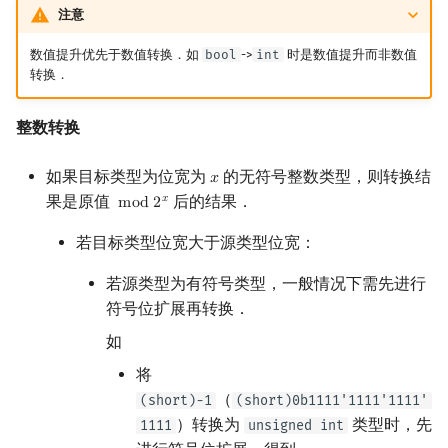
注意
数值提升优先于数值转换．如
bool
->
int
时是数值提升而非数值
转换．
整数转换
如果目标类型为位宽为
的无符号整数类型，则转换结
𝑥
x
果是原值
后的结果．
𝑥
m
o
d
2
mod
2
x
若目标类型位宽大于源类型位宽：
若源类型为有符号类型，一般情况下需先进行
符号位扩展再转换．
如
将
（
(short)-1
(short)0b1111'1111'1111'
）转换为
类型时，先
1111
unsigned int