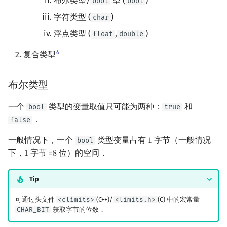
布尔类型/
型 (
)
bool
bool
镜像站列表
Special Judge
定宽整数类型
Lambda 表达式
前缀和 & 差分
IDA*
状压 DP
Boyer–Moore 算法
置换和排列
块状数据结构
拓扑排序
扫描线
有限状态自动机
Dev-C++
归并排序
裴蜀定理 & 一次不定方程
多项式多点求值|快速插值
贝尔数
线性基
AVL 树
虚树
字符类型 (
)
char
浮点类型 (
,
)
float
double
致谢
Testlib
类型转换
pb_ds
二分
回溯法
数位 DP
Z 函数（扩展 KMP）
弧度制与坐标系
单调栈
最短路问题
旋转卡壳
计算理论基础
CLion
堆排序
费马小定理 & 欧拉定理
多项式初等函数
伯努利数
线性映射
红黑树
树分治
4
复合类型
Polygon
编译优化
倍增
Dancing Links
插头 DP
AC 自动机
复数
单调队列
生成树问题
半平面交
字节顺序
数值提升
Geany
桶排序
模逆元
常系数齐次线性递推
Entringer Number
特征多项式
左偏红黑树
动态树分治
布尔类型
OJ 工具
构造
Alpha–Beta 剪枝
计数 DP
后缀数组 (SA)
数论
ST 表
斯坦纳树
平面最近点对
约瑟夫问题
整数提升
Xcode
希尔排序
线性同余方程
多项式平移|连续点值平移
Eulerian Number
对角化
AA 树
AHU 算法
一个
类型的变量取值只可能为两种：
和
bool
true
LaTeX 入门
优化
动态 DP
后缀自动机 (SAM)
多项式与生成函数
树状数组
拆点
随机增量法
表达式求值
浮点提升
GUIDE
锦标赛排序
中国剩余定理
符号化方法
分拆数
Jordan标准型
树哈希
．
false
Git
概率 DP
后缀平衡树
组合数学
线段树
连通性相关
反演变换
在一台机器上规划任务
数值转换
Sublime Text
Tim 排序
升幂引理
Lagrange 反演
范德蒙德卷积
树上随机游走
一般情况下，一个
类型变量占有
字节（一般情况
bool
1
1
下，
字节 =
位）的空间．
1
8
1
8
DP 套 DP
广义后缀自动机
线性代数
划分树
环计数问题
计算几何杂项
主元素问题
整数转换
CP Editor
排序相关 STL
阶乘取模
形式幂级数复合|复合逆
Pólya 计数
Tip
DP 优化
后缀树
线性规划
二叉搜索树 & 平衡树
最小环
Garsia–Wachs 算法
浮点转换
Code::Blocks
排序应用
卢卡斯定理
普通生成函数
图论计数
可通过头文件
<climits>
(C++)/
<limits.h>
(C) 中的宏常量
CHAR_BIT
获取字节的位数．
其它 DP 方法
Manacher
抽象代数
跳表
2-SAT
15-puzzle
浮点整数转换
同余方程
指数生成函数