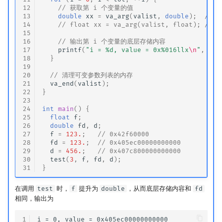
12
// 获取第 i 个变量的值
13
double
xx
=
va_arg
(
valist
,
double
);
// C
14
// float xx = va_arg(valist, float); // W
15
16
// 输出第 i 个变量的底层存储内容
17
printf
(
"i = %d, value = 0x%016llx
\n
"
,
i
,
18
}
19
20
// 清理可变参数列表的内存
21
va_end
(
valist
);
22
}
23
24
int
main
()
{
25
float
f
;
26
double
fd
,
d
;
27
f
=
123.
;
// 0x42f60000
28
fd
=
123.
;
// 0x405ec00000000000
29
d
=
456.
;
// 0x407c800000000000
30
test
(
3
,
f
,
fd
,
d
);
31
}
在调用
test
时，
f
提升为
double
，从而底层存储内容和
fd
相同，输出为
1
i = 0, value = 0x405ec00000000000
