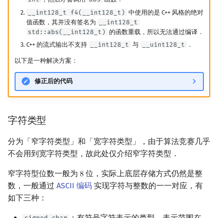
__int128_t f4(__int128_t)
中使用的是 C++ 风格的绝对
值函数，其并没有签名为
__int128_t
std::abs(__int128_t)
的函数重载，所以无法通过编译．
C++ 的流式输出不支持
__int128_t
与
__uint128_t
．
以下是一种解决方案：
修正后的代码
字符类型
分为「窄字符类型」和「宽字符类型」，由于算法竞赛几乎
不会用到宽字符类型，故此处仅介绍窄字符类型．
窄字符型位数一般为
位，实际上底层存储方式仍然是整
8
8
数，一般通过
ASCII 编码
实现字符与整数的一一对应，有
如下三种：
：有符号字符表示的类型，表示范围在