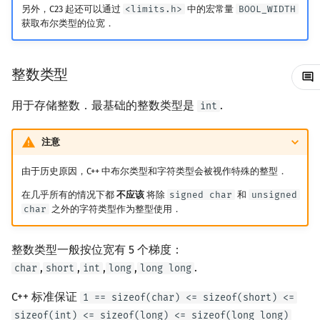
另外，C23 起还可以通过
<limits.h>
中的宏常量
BOOL_WIDTH
矩阵树定理
Min_25 筛
获取布尔类型的位宽．
LGV 引理
洲阁筛
整数类型
最大团搜索算法
类欧几里德算法
用于存储整数．最基础的整数类型是
.
int
支配树
Meissel–Lehmer 算法
注意
图上随机游走
连分数
由于历史原因，C++ 中布尔类型和字符类型会被视作特殊的整型．
Stern–Brocot 树与 Farey
在几乎所有的情况下都
不应该
将除
signed char
和
unsigned
char
之外的字符类型作为整型使用．
二次域
整数类型一般按位宽有 5 个梯度：
Pell 方程
,
,
,
,
.
char
short
int
long
long long
C++ 标准保证
1 == sizeof(char) <= sizeof(short) <=
sizeof(int) <= sizeof(long) <= sizeof(long long)