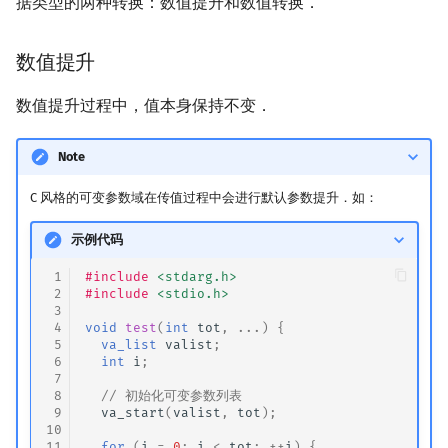
据类型的两种转换：数值提升和数值转换．
数值提升
数值提升过程中，值本身保持不变．
Note
C 风格的可变参数域在传值过程中会进行默认参数提升．如：
示例代码
 1
#include
<stdarg.h>
 2
#include
<stdio.h>
 3
 4
void
test
(
int
tot
,
...)
{
 5
va_list
valist
;
 6
int
i
;
 7
 8
// 初始化可变参数列表
 9
va_start
(
valist
,
tot
);
10
11
for
(
i
=
0
;
i
<
tot
;
++
i
)
{