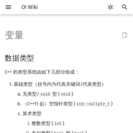
OI Wiki
键
入
变量
Getting Started
比赛相关简介
工具软件简介
数据类型
分支
数组
C++ 标准库简介
类
算法基础简介
搜索部分简介
动态规划部分简介
字符串部分简介
数学部分简介
数据结构部分简介
图论部分简介
计算几何部分简介
杂项简介
RMQ
OI 赛事与赛制
题型概述
读入、输出优化
Vim
评测工具简介
Testlib 简介
STL 容器简介
pb_ds 简介
复杂度简介
排序简介
DP 优化简介
后缀数组简介
数字系统简介
数论基础
多项式与生成函数简介
排列组合
线性代数简介
线性规划基础
基本概念
基本概念
博弈论简介
插值
并查集
堆简介
分块思想
线段树基础
二叉搜索树 & 平衡树
可持久化数据结构简介
线段树套线段树
Link Cut Tree
树基础
最短路
最小生成树
强连通分量
网络流简介
图匹配
离线算法简介
随机函数
以
开
关于本项目
赛事
代码编辑工具
循环
结构体
STL 容器
命名空间
复杂度
DFS（搜索）
动态规划基础
字符串基础
布尔代数
栈
图论相关概念
二维计算几何基础
离散化
并查集应用
布尔类型
ICPC/CCPC 赛事与赛制
交互题
分段打表
Emacs
Arbiter
通用
迭代器
堆
均摊复杂度
选择排序
单调队列/单调栈优化
最优原地后缀排序算法
进位制
模算术简介
代数基本定理
抽屉原理
向量
单纯形法
群论
条件概率与独立性
公平组合游戏
数值积分
并查集复杂度
二叉堆
块状数组
线段树合并 & 分裂
Treap
可持久化线段树
平衡树套线段树
全局平衡二叉树
树的直径
差分约束
最小树形图
双连通分量
最大流
二分图最大匹配
CDQ 分治
随机化技巧
数据类型
始
如何参与
题型
评测工具
联合体
STL 算法
值类别
枚举
BFS（搜索）
记忆化搜索
标准库
数字系统
队列
图的存储
三维计算几何基础
双指针
括号序列
整数类型
常见错误
VS Code
Cena
Generator
序列式容器
平衡树
冒泡排序
斜率优化
平衡三进制
素数
快速傅里叶变换
容斥原理
内积和外积
环论
随机变量
零和游戏
高斯消元
配对堆
块状链表
李超线段树
Splay 树
可持久化块状数组
线段树套平衡树
Euler Tour Tree
树的中心
k 短路
最小直径生成树
割点和桥
最小割
二分图最大权匹配
整体二分
爬山算法
C++ 的类型系统由如下几部分组成：
搜
OI Wiki 不是什么
学习路线
命令行
指针
bitset
重载运算符
模拟
双向搜索
背包 DP
字符串匹配
位操作
链表
DFS（图论）
距离
离线算法
线段树与离线询问
字符类型
常见技巧
Atom
CCR Plus
Validator
关联式容器
插入排序
四边形不等式优化
格雷码
最大公约数
快速数论变换
斐波那契数列
矩阵
域论
随机变量的数字特征
非公平组合游戏
牛顿迭代法
左偏树
树分块
猫树
WBLT
可持久化平衡树
树状数组套权值线段树
Top Tree
树的重心
同余最短路
圆方树
费用流
一般图最大匹配
莫队算法
模拟退火
索
基础类型（括号内为代表关键词/代表类型）
无类型/
型 (
)
void
void
格式手册
学习资源
命令行编译与调试
string
引用
递归 & 分治
启发式搜索
区间 DP
字符串哈希
二进制集合操作
哈希表
BFS（图论）
Pick 定理
分数规划
浮点类型
Eclipse
Lemon
Interactor
无序关联式容器
计数排序
Slope Trick 优化
欧拉函数
快速沃尔什变换
错位排列
初等变换
Schreier–Sims 算法
概率不等式
Sqrt Tree
区间最值操作 & 区间历史
替罪羊树
可持久化字典树
分块套树状数组
最近公共祖先
点/边连通度
上下界网络流
一般图最大权匹配
（C++11 起）空指针类型 (
)
std::nullptr_t
值
数学符号表
技巧
编译器
pair
常量
贪心
A*
DAG 上的 DP
字典树 (Trie)
高精度计算
并查集
树上问题
三角剖分
随机化
无类型
Notepad++
Checker
容器适配器
基数排序
WQS 二分
筛法
Chirp Z 变换
卡特兰数
行列式
笛卡尔树
可持久化可并堆
树链剖分
Stoer–Wagner 算法
稳定匹配
算术类型
Kinetic Tournament Tree
整数类型 (
)
int
F.A.Q.
出题
WSL (Windows 10)
新版 C++ 特性
排序
迭代加深搜索
树形 DP
前缀函数与 KMP 算法
快速幂
堆
有向无环图
凸包
悬线法
空指针类型
Kate
快速排序
状态设计优化
分解质因数
多项式牛顿迭代
斯特林数
线性空间
Size Balanced Tree
树上启发式合并