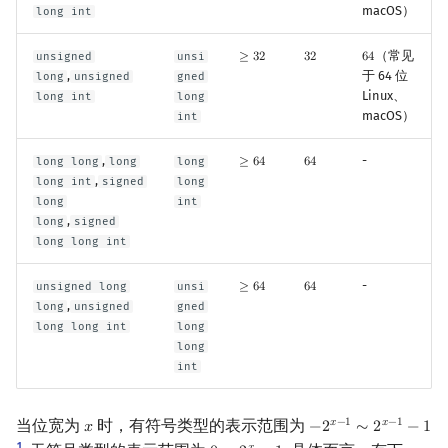
macOS）
long int
（常见
unsigned
unsi
≥
3
2
3
2
6
4
≥
32
32
64
,
于 64 位
long
unsigned
gned
Linux、
long int
long
macOS）
int
,
-
long long
long
long
≥
6
4
6
4
≥
64
64
,
long int
signed
long
long
int
,
long
signed
long long int
-
unsigned long
unsi
≥
6
4
6
4
≥
64
64
,
long
unsigned
gned
long long int
long
long
int
当位宽为
时，有符号类型的表示范围为
𝑥
−
1
𝑥
−
1
𝑥
−
2
∼
2
−
1
x
−
2
x
−
1
∼
2
x
−
1
−
1
1