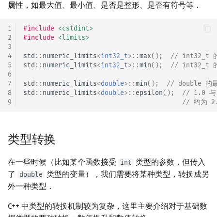
属性，如最大值、最小值、是否是整形、是否有符号等．
1
#include
<cstdint>
2
#include
<limits>
3
4
std
::
numeric_limits
<
int32_t
>::
max
();
// int32_t
5
std
::
numeric_limits
<
int32_t
>::
min
();
// int32_t
6
7
std
::
numeric_limits
<
double
>::
min
();
// double 的
8
std
::
numeric_limits
<
double
>::
epsilon
();
// 1.0
9
// 约为 2.
类型转换
在一些时候（比如某个函数接受
类型的参数，但传入
int
了
类型的变量），我们需要将某种类型，转换成另
double
外一种类型．
C++ 中类型的转换机制较为复杂，这里主要介绍对于基础数