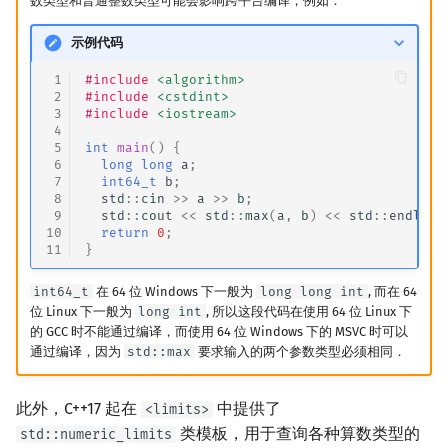
数类型和普通整数类型可能会影响跨平台编译，例如：
示例代码
 1
#include
<algorithm>
 2
#include
<cstdint>
 3
#include
<iostream>
 4
 5
int
main
()
{
 6
long
long
a
;
 7
int64_t
b
;
 8
std
::
cin
>>
a
>>
b
;
 9
std
::
cout
<<
std
::
max
(
a
,
b
)
<<
std
::
endl
;
10
return
0
;
11
}
int64_t
在 64 位 Windows 下一般为
long long int
, 而在 64
位 Linux 下一般为
long int
, 所以这段代码在使用 64 位 Linux 下
的 GCC 时不能通过编译，而使用 64 位 Windows 下的 MSVC 时可以
通过编译，因为
std::max
要求输入的两个参数类型必须相同．
此外，C++17 起在
中提供了
<limits>
类模板，用于查询各种算数类型的
std::numeric_limits