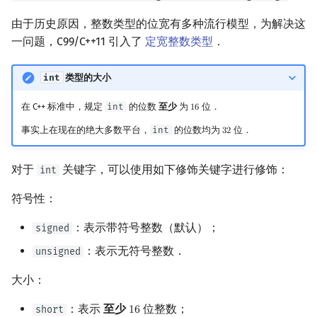
由于历史原因，整数类型的位宽有多种流行模型，为解决这
一问题，C99/C++11 引入了
定宽整数类型
．
int
类型的大小
在 C++ 标准中，规定
int
的位数
至少
为
位．
1
6
16
事实上在现在的绝大多数平台，
int
的位数均为
位．
3
2
32
对于
关键字，可以使用如下修饰关键字进行修饰：
int
符号性：
：表示带符号整数（默认）；
signed
：表示无符号整数．
unsigned
大小：
：表示
至少
位整数；
short
1
6
16