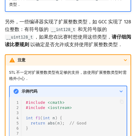
类型．
另外，一些编译器实现了扩展整数类型，如 GCC 实现了 128
位整数：有符号版的
和无符号版的
__int128_t
，如果您在比赛时想使用这些类型，
请仔细阅
__uint128_t
读比赛规则
以确定是否允许或支持使用扩展整数类型．
注意
STL 不一定对扩展整数类型有足够的支持，故使用扩展整数类型时需
格外小心．
示例代码
 1
#include
<cmath>
 2
#include
<iostream>
 3
 4
int
f1
(
int
n
)
{
 5
return
abs
(
n
);
// Good
 6
}
 7