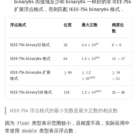
binary64 而值域至少和 binary64 一样好的非 IEEE-754
扩展浮点格式，否则匹配 IEEE-754 binary64 格式．
浮点格式
位宽
最大正数
精度位
数
3
8
IEEE-754 binary32 格式
3
2
3
.
4
×
1
0
6
∼
9
32
3.4
×
10
38
6
∼
9
3
0
8
IEEE-754 binary64 格式
6
4
1
.
8
×
1
0
1
5
∼
1
7
64
1.8
×
10
308
15
∼
17
IEEE-754 binary64 扩展
≥
8
0
≥
1
.
2
≥
1
8
≥
80
≥
1.2
×
10
4932
≥
18
∼
21
4
9
3
2
格式
×
1
0
∼
2
1
4
9
3
2
IEEE-754 binary128 格式
1
2
8
1
.
2
×
1
0
3
3
∼
3
6
128
1.2
×
10
4932
33
∼
36
IEEE-754 浮点格式的最小负数是最大正数的相反数．
因为
类型表示范围较小，且精度不高，实际应用中
float
常使用
类型表示浮点数．
double