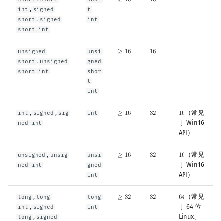
≥
1
6
1
6
≥
16
16
,
int
signed
t
,
short
signed
int
short int
-
unsigned
unsi
≥
1
6
1
6
≥
16
16
,
short
unsigned
gned
short int
shor
t
int
,
,
（常见
int
signed
sig
int
≥
1
6
3
2
1
6
≥
16
32
16
于 Win16
ned int
API）
,
（常见
unsigned
unsig
unsi
≥
1
6
3
2
1
6
≥
16
32
16
于 Win16
ned int
gned
API）
int
,
（常见
long
long
long
≥
3
2
3
2
6
4
≥
32
32
64
,
于 64 位
int
signed
int
,
Linux、
long
signed