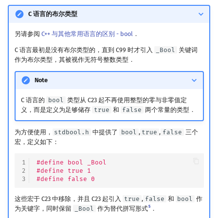
回文树
概率论
可持久化数据结构
欧拉图
Kahan 求和
布尔转换
二次剩余
C 语言的布尔类型
另请参阅
C++ 与其他常用语言的区别 - bool
．
定义变量
序列自动机
博弈论
树套树
哈密顿图
珂朵莉树/颜色段均摊
阶 & 原根
C 语言最初是没有布尔类型的，直到 C99 时才引入
_Bool
关键词
变量作用域
最小表示法
数值算法
K-D Tree
二分图
空间优化简介
离散对数
作为布尔类型，其被视作无符号整数类型．
Note
常量
Lyndon 分解
序理论
动态树
平面图
高次剩余 & 单位根
C 语言的
bool
类型从 C23 起不再使用整型的零与非零值定
参考资料与注释
Main–Lorentz 算法
杨氏矩阵
析合树
弦图
数论分块
义，而是定义为足够储存
true
和
false
两个常量的类型．
拟阵
PQ 树
图的着色
狄利克雷卷积
为方便使用，
stdbool.h
中提供了
bool
,
true
,
false
三个
宏，定义如下：
Berlekamp–Massey 算法
手指树
网络流
莫比乌斯反演
1
#define bool _Bool
2
#define true 1
霍夫曼树
图的匹配
杜教筛
3
#define false 0
这些宏于 C23 中移除，并且 C23 起引入
true
,
false
和
bool
作
Prüfer 序列
Powerful Number 筛
5
为关键字，同时保留
_Bool
作为替代拼写形式
．