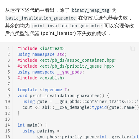
从运行下述代码中看出，除了
为
binary_heap_tag
在修改后迭代器会失效，
basic_invalidation_guarantee
其余的均为
可以实现修改
point_invalidation_guarantee
后点类型迭代器 (point_iterator) 不失效的需求．
 1
#include
<iostream>
 2
using
namespace
std
;
 3
#include
<ext/pb_ds/assoc_container.hpp>
 4
#include
<ext/pb_ds/priority_queue.hpp>
 5
using
namespace
__gnu_pbds
;
 6
#include
<cxxabi.h>
 7
 8
template
<
typename
T
>
 9
void
print_invalidation_guarantee
()
{
10
using
gute
=
__gnu_pbds
::
container_traits
<
T
>::
i
11
cout
<<
abi
::
__cxa_demangle
(
typeid
(
gute
).
name
()
12
}
13
14
int
main
()
{
15
using
pairing
=
16
__gnu_pbds
::
priority_queue
<
int
,
greater
<
int