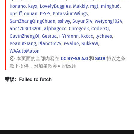
Konano
,
ksyx
,
LovelyBuggies
,
Makkiy
,
mgt
,
minghu6
,
opsiff
,
ouuan
,
P-Y-Y
,
PotassiumWings
,
SamZhangQingChuan
,
sshwy
,
Suyun514
,
weiyong1024
,
abc1763613206
,
alphagocc
,
Chrogeek
,
CoderOJ
,
GavinZhengOI
,
Gesrua
,
i-Yirannn
,
kxccc
,
lychees
,
Peanut-Tang
,
Planet6174
,
r-value
,
SukkaW
,
WAAutoMaton
本页面的全部内容在
CC BY-SA 4.0
和
SATA
协议之条
款下提供，附加条款亦可能应用