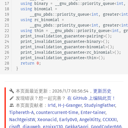
17
using
binary
=
__gnu_pbds
::
priority_queue
<
int
,
18
using
binomial
=
19
__gnu_pbds
::
priority_queue
<
int
,
greater
<
int
20
using
rc_binomial
=
21
__gnu_pbds
::
priority_queue
<
int
,
greater
<
int
22
using
thin
=
__gnu_pbds
::
priority_queue
<
int
,
gr
23
print_invalidation_guarantee
<
pairing
>
();
24
print_invalidation_guarantee
<
binary
>
();
25
print_invalidation_guarantee
<
binomial
>
();
26
print_invalidation_guarantee
<
rc_binomial
>
();
27
print_invalidation_guarantee
<
thin
>
();
28
return
0
;
29
}
本页面最近更新：
2026/1/7 08:56:54
，
更新历史
发现错误？想一起完善？
在 GitHub 上编辑此页！
本页面贡献者：
Ir1d
,
H-J-Granger
,
StudyingFather
,
Tiphereth-A
,
countercurrent-time
,
Enter-tainer
,
NachtgeistW
,
Xeonacid
,
Early0v0
,
AngelKitty
,
CCXXXI
,
cjsoft
,
diauweb
,
ezoixx130
,
GekkaSaori
,
GoodCoder666
,