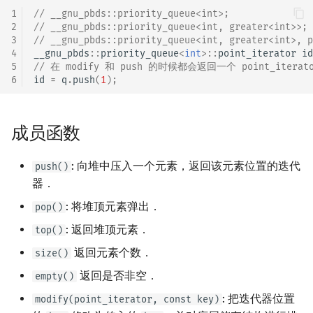
矩阵树定理
Min_25 筛
1
// __gnu_pbds::priority_queue<int>;
2
// __gnu_pbds::priority_queue<int, greater<int>>;
3
// __gnu_pbds::priority_queue<int, greater<int>, p
LGV 引理
洲阁筛
4
__gnu_pbds
::
priority_queue
<
int
>::
point_iterator
id
5
// 在 modify 和 push 的时候都会返回一个 point_ite
最大团搜索算法
类欧几里德算法
6
id
=
q
.
push
(
1
);
支配树
Meissel–Lehmer 算法
成员函数
图上随机游走
连分数
: 向堆中压入一个元素，返回该元素位置的迭代
push()
Stern–Brocot 树与 Farey
器．
: 将堆顶元素弹出．
pop()
二次域
: 返回堆顶元素．
top()
Pell 方程
返回元素个数．
size()
返回是否非空．
empty()
: 把迭代器位置
modify(point_iterator, const key)