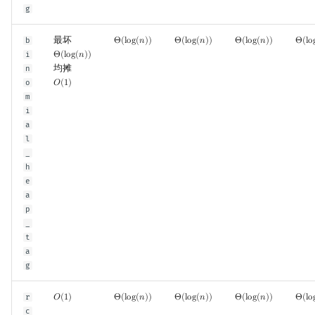
g
最坏
b
Θ
(
l
o
g
(
𝑛
)
)
Θ
(
l
o
g
(
𝑛
)
)
Θ
(
l
o
g
(
𝑛
)
)
Θ
(
l
o
Θ
(
log
(
n
)
)
Θ
(
log
(
n
)
)
Θ
(
log
(
n
)
)
Θ
(
lo
i
Θ
(
l
o
g
(
𝑛
)
)
Θ
(
log
(
n
)
)
均摊
n
o
𝑂
(
1
)
O
(
1
)
m
i
a
l
_
h
e
a
p
_
t
a
g
r
𝑂
(
1
)
Θ
(
l
o
g
(
𝑛
)
)
Θ
(
l
o
g
(
𝑛
)
)
Θ
(
l
o
g
(
𝑛
)
)
Θ
(
l
o
O
(
1
)
Θ
(
log
(
n
)
)
Θ
(
log
(
n
)
)
Θ
(
log
(
n
)
)
Θ
(
lo
c