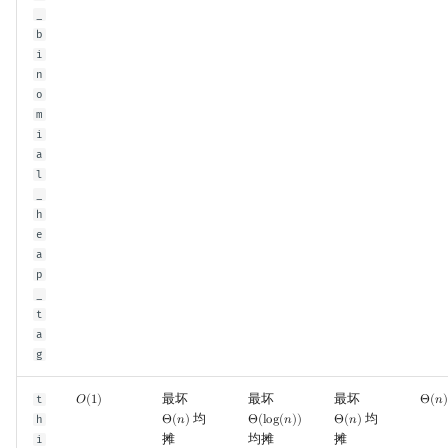
_
b
i
n
o
m
i
a
l
_
h
e
a
p
_
t
a
g
最坏
最坏
最坏
t
𝑂
(
1
)
Θ
(
𝑛
)
O
(
1
)
Θ
(
n
)
均
均
h
Θ
(
𝑛
)
Θ
(
l
o
g
(
𝑛
)
)
Θ
(
𝑛
)
Θ
(
n
)
Θ
(
log
(
n
)
)
Θ
(
n
)
摊
均摊
摊
i