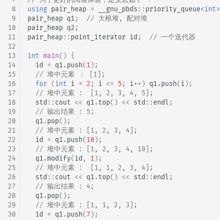
 8
using
pair_heap
=
__gnu_pbds
::
priority_queue
<
int
>
 9
pair_heap
q1
;
// 大根堆, 配对堆
10
pair_heap
q2
;
11
pair_heap
::
point_iterator
id
;
// 一个迭代器
12
13
int
main
()
{
14
id
=
q1
.
push
(
1
);
15
// 堆中元素 ： [1];
16
for
(
int
i
=
2
;
i
<=
5
;
i
++
)
q1
.
push
(
i
);
17
// 堆中元素 :  [1, 2, 3, 4, 5];
18
std
::
cout
<<
q1
.
top
()
<<
std
::
endl
;
19
// 输出结果 : 5;
20
q1
.
pop
();
21
// 堆中元素 : [1, 2, 3, 4];
22
id
=
q1
.
push
(
10
);
23
// 堆中元素 : [1, 2, 3, 4, 10];
24
q1
.
modify
(
id
,
1
);
25
// 堆中元素 :  [1, 1, 2, 3, 4];
26
std
::
cout
<<
q1
.
top
()
<<
std
::
endl
;
27
// 输出结果 : 4;
28
q1
.
pop
();
29
// 堆中元素 : [1, 1, 2, 3];
30
id
=
q1
.
push
(
7
);