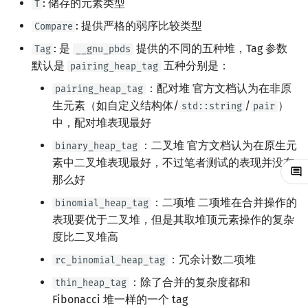
: 储存的元素类型
T
镜像站列表
Special Judge
文件操作
前缀和 & 差分
IDA*
状压 DP
Boyer–Moore 算法
置换和排列
块状数据结构
拓扑排序
扫描线
有限状态自动机
Dev-C++
归并排序
裴蜀定理 & 一次不定方程
多项式多点求值|快速插值
贝尔数
线性基
AVL 树
虚树
: 提供严格的弱序比较类型
Compare
: 是
提供的不同的五种堆，Tag 参数
Tag
__gnu_pbds
致谢
Testlib
二分
回溯法
数位 DP
Z 函数（扩展 KMP）
弧度制与坐标系
单调栈
最短路问题
旋转卡壳
计算理论基础
CLion
堆排序
费马小定理 & 欧拉定理
多项式初等函数
伯努利数
线性映射
红黑树
树分治
默认是
五种分别是：
pairing_heap_tag
Polygon
倍增
Dancing Links
插头 DP
AC 自动机
复数
单调队列
生成树问题
半平面交
字节顺序
：配对堆 官方文档认为在非原
Geany
桶排序
模逆元
常系数齐次线性递推
Entringer Number
特征多项式
左偏红黑树
动态树分治
pairing_heap_tag
生元素（如自定义结构体/
/
）
std::string
pair
OJ 工具
构造
Alpha–Beta 剪枝
计数 DP
后缀数组 (SA)
数论
ST 表
斯坦纳树
平面最近点对
约瑟夫问题
Xcode
希尔排序
线性同余方程
多项式平移|连续点值平移
Eulerian Number
对角化
AA 树
AHU 算法
中，配对堆表现最好
：二叉堆 官方文档认为在原生元
binary_heap_tag
LaTeX 入门
优化
动态 DP
后缀自动机 (SAM)
多项式与生成函数
树状数组
拆点
随机增量法
表达式求值
GUIDE
锦标赛排序
中国剩余定理
符号化方法
分拆数
Jordan标准型
树哈希
素中二叉堆表现最好，不过笔者测试的表现并没有
那么好
Git
概率 DP
后缀平衡树
组合数学
线段树
连通性相关
反演变换
在一台机器上规划任务
Sublime Text
Tim 排序
升幂引理
Lagrange 反演
范德蒙德卷积
树上随机游走
：二项堆 二项堆在合并操作的
binomial_heap_tag
表现要优于二叉堆，但是其取堆顶元素操作的复杂
DP 套 DP
广义后缀自动机
线性代数
划分树
环计数问题
计算几何杂项
主元素问题
CP Editor
排序相关 STL
阶乘取模
形式幂级数复合|复合逆
Pólya 计数
度比二叉堆高
DP 优化
后缀树
线性规划
二叉搜索树 & 平衡树
最小环
Garsia–Wachs 算法
Code::Blocks
排序应用
卢卡斯定理
普通生成函数
图论计数
：冗余计数二项堆
rc_binomial_heap_tag
：除了合并的复杂度都和
thin_heap_tag
其它 DP 方法
Manacher
抽象代数
跳表
2-SAT
15-puzzle
同余方程
指数生成函数
Fibonacci 堆一样的一个 tag