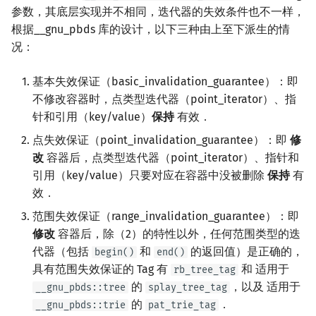
参数，其底层实现并不相同，迭代器的失效条件也不一样，
根据__gnu_pbds 库的设计，以下三种由上至下派生的情
况：
基本失效保证（basic_invalidation_guarantee）：即
不修改容器时，点类型迭代器（point_iterator）、指
针和引用（key/value）
保持
有效．
点失效保证（point_invalidation_guarantee）：即
修
改
容器后，点类型迭代器（point_iterator）、指针和
引用（key/value）只要对应在容器中没被删除
保持
有
效．
范围失效保证（range_invalidation_guarantee）：即
修改
容器后，除（2）的特性以外，任何范围类型的迭
代器（包括
和
的返回值）是正确的，
begin()
end()
具有范围失效保证的 Tag 有
和 适用于
rb_tree_tag
的
，以及 适用于
__gnu_pbds::tree
splay_tree_tag
的
．
__gnu_pbds::trie
pat_trie_tag