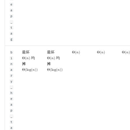
e
a
p
_
t
a
g
最坏
最坏
b
Θ
(
𝑛
)
Θ
(
𝑛
)
Θ
(
𝑛
)
Θ
(
n
)
Θ
(
n
)
Θ
(
n
)
均
均
i
Θ
(
𝑛
)
Θ
(
𝑛
)
Θ
(
n
)
Θ
(
n
)
摊
摊
n
a
Θ
(
l
o
g
(
𝑛
)
)
Θ
(
l
o
g
(
𝑛
)
)
Θ
(
log
(
n
)
)
Θ
(
log
(
n
)
)
r
y
_
h
e
a
p
_
t
a