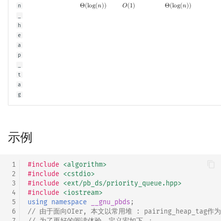
n
Θ
(
l
o
g
(
𝑛
)
)
𝑂
(
1
)
Θ
(
l
o
g
(
𝑛
)
)
Θ
(
log
(
n
)
)
O
(
1
)
Θ
(
log
(
n
)
)
_
h
e
a
p
_
t
a
g
示例
 1
#include
<algorithm>
 2
#include
<cstdio>
 3
#include
<ext/pb_ds/priority_queue.hpp>
 4
#include
<iostream>
 5
using
namespace
__gnu_pbds
;
 6
// 由于面向OIer, 本文以常用堆 : pairing_heap_tag作
 7
// 为了更好的阅读体验，定义宏如下 ：