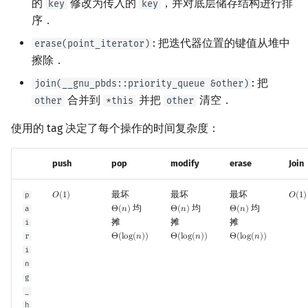
的
修改为传入的
，并对底层储存结构进行排
key
key
序．
: 把迭代器位置的键值从堆中
erase(point_iterator)
擦除．
: 把
join(__gnu_pbds::priority_queue &other)
合并到
并把
清空．
other
*this
other
使用的 tag 决定了每个操作的时间复杂度：
push
pop
modify
erase
Join
最坏
最坏
最坏
p
𝑂
(
1
)
𝑂
(
1
)
O
(
1
)
O
(
1
)
均
均
均
a
Θ
(
𝑛
)
Θ
(
𝑛
)
Θ
(
𝑛
)
Θ
(
n
)
Θ
(
n
)
Θ
(
n
)
摊
摊
摊
i
r
Θ
(
l
o
g
(
𝑛
)
)
Θ
(
l
o
g
(
𝑛
)
)
Θ
(
l
o
g
(
𝑛
)
)
Θ
(
log
(
n
)
)
Θ
(
log
(
n
)
)
Θ
(
log
(
n
)
)
i
n
g
_
h