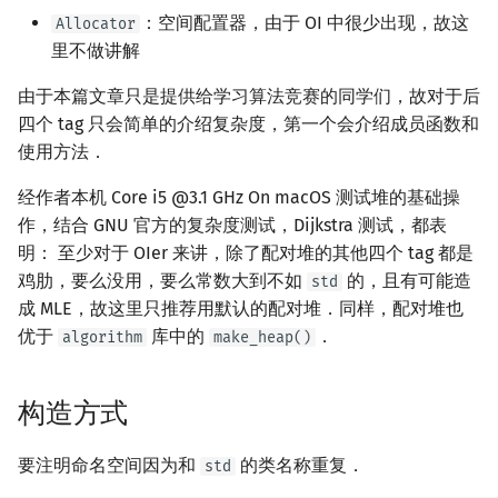
：空间配置器，由于 OI 中很少出现，故这
Allocator
回文树
概率论
可持久化数据结构
欧拉图
Kahan 求和
二次剩余
里不做讲解
序列自动机
博弈论
树套树
哈密顿图
珂朵莉树/颜色段均摊
阶 & 原根
由于本篇文章只是提供给学习算法竞赛的同学们，故对于后
四个 tag 只会简单的介绍复杂度，第一个会介绍成员函数和
最小表示法
数值算法
K-D Tree
二分图
空间优化简介
离散对数
使用方法．
Lyndon 分解
序理论
动态树
平面图
高次剩余 & 单位根
经作者本机 Core i5 @3.1 GHz On macOS 测试堆的基础操
作，结合 GNU 官方的复杂度测试，Dijkstra 测试，都表
Main–Lorentz 算法
杨氏矩阵
析合树
弦图
数论分块
明： 至少对于 OIer 来讲，除了配对堆的其他四个 tag 都是
鸡肋，要么没用，要么常数大到不如
的，且有可能造
std
拟阵
PQ 树
图的着色
狄利克雷卷积
成 MLE，故这里只推荐用默认的配对堆．同样，配对堆也
优于
库中的
．
algorithm
make_heap()
Berlekamp–Massey 算法
手指树
网络流
莫比乌斯反演
霍夫曼树
图的匹配
构造方式
杜教筛
Prüfer 序列
Powerful Number 筛
要注明命名空间因为和
的类名称重复．
std