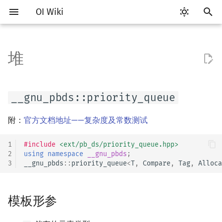
OI Wiki
键
入
堆
Getting Started
比赛相关简介
工具软件简介
Hello, World!
C++ 标准库简介
__gnu_pbds::priority_queue
算法基础简介
搜索部分简介
动态规划部分简介
字符串部分简介
数学部分简介
数据结构部分简介
图论部分简介
计算几何部分简介
杂项简介
RMQ
OI 赛事与赛制
题型概述
读入、输出优化
Vim
评测工具简介
Testlib 简介
分支
数组
STL 容器简介
复杂度简介
排序简介
DP 优化简介
后缀数组简介
数字系统简介
数论基础
多项式与生成函数简介
排列组合
线性代数简介
线性规划基础
基本概念
基本概念
博弈论简介
插值
并查集
堆简介
分块思想
线段树基础
二叉搜索树 & 平衡树
可持久化数据结构简介
线段树套线段树
Link Cut Tree
树基础
最短路
最小生成树
强连通分量
网络流简介
图匹配
离线算法简介
随机函数
以
开
关于本项目
赛事
代码编辑工具
C++ 语法基础
STL 容器
模板形参
复杂度
DFS（搜索）
动态规划基础
字符串基础
布尔代数
栈
图论相关概念
二维计算几何基础
离散化
并查集应用
ICPC/CCPC 赛事与赛制
交互题
分段打表
Emacs
Arbiter
通用
循环
结构体
迭代器
均摊复杂度
选择排序
单调队列/单调栈优化
最优原地后缀排序算法
进位制
模算术简介
代数基本定理
抽屉原理
向量
单纯形法
群论
条件概率与独立性
公平组合游戏
数值积分
并查集复杂度
二叉堆
块状数组
线段树合并 & 分裂
Treap
可持久化线段树
平衡树套线段树
全局平衡二叉树
树的直径
差分约束
最小树形图
双连通分量
最大流
二分图最大匹配
CDQ 分治
随机化技巧
__gnu_pbds::priority_queue
始
如何参与
题型
评测工具
变量
STL 算法
构造方式
枚举
BFS（搜索）
记忆化搜索
标准库
数字系统
队列
图的存储
三维计算几何基础
双指针
括号序列
常见错误
VS Code
Cena
Generator
联合体
序列式容器
冒泡排序
斜率优化
平衡三进制
素数
快速傅里叶变换
容斥原理
内积和外积
环论
随机变量
零和游戏
高斯消元
配对堆
块状链表
李超线段树
Splay 树
可持久化块状数组
线段树套平衡树
Euler Tour Tree
树的中心
k 短路
最小直径生成树
割点和桥
最小割
二分图最大权匹配
整体二分
爬山算法
附：
官方文档地址——复杂度及常数测试
搜
OI Wiki 不是什么
学习路线
命令行
运算
bitset
成员函数
模拟
双向搜索
背包 DP
字符串匹配
位操作
链表
DFS（图论）
距离
离线算法
线段树与离线询问
常见技巧
Atom
CCR Plus
Validator
指针
关联式容器
插入排序
四边形不等式优化
格雷码
最大公约数
快速数论变换
斐波那契数列
矩阵
域论
随机变量的数字特征
非公平组合游戏
牛顿迭代法
左偏树
树分块
猫树
WBLT
可持久化平衡树
树状数组套权值线段树
Top Tree
树的重心
同余最短路
圆方树
费用流
一般图最大匹配
莫队算法
模拟退火
索
1
#include
<ext/pb_ds/priority_queue.hpp>
2
using
namespace
__gnu_pbds
;
3
__gnu_pbds
::
priority_queue
<
T
,
Compare
,
Tag
,
Alloca
格式手册
学习资源
命令行编译与调试
流程控制语句
string
示例
递归 & 分治
启发式搜索
区间 DP
字符串哈希
二进制集合操作
哈希表
BFS（图论）
Pick 定理
分数规划
Eclipse
Lemon
Interactor
无序关联式容器
计数排序
Slope Trick 优化
欧拉函数
快速沃尔什变换
错位排列
初等变换
Schreier–Sims 算法
概率不等式
Sqrt Tree
区间最值操作 & 区间历史
替罪羊树
可持久化字典树
分块套树状数组
最近公共祖先
点/边连通度
上下界网络流
一般图最大权匹配
值
数学符号表
技巧
编译器
高级数据类型
pair
__gnu_pbds 迭代器的失效保
贪心
A*
DAG 上的 DP
字典树 (Trie)
高精度计算
并查集
树上问题
三角剖分
随机化
Notepad++
Checker
容器适配器
基数排序
WQS 二分
筛法
Chirp Z 变换
卡特兰数
行列式
笛卡尔树
可持久化可并堆
树链剖分
Stoer–Wagner 算法
稳定匹配
模板形参
证
Kinetic Tournament Tree
（invalidation_guarantee）
F.A.Q.
出题
WSL (Windows 10)
函数
排序
迭代加深搜索
树形 DP
前缀函数与 KMP 算法
快速幂
堆
有向无环图
凸包
悬线法
Kate
快速排序
状态设计优化
分解质因数
多项式牛顿迭代
斯特林数
线性空间
Size Balanced Tree
树上启发式合并