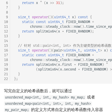
 6
return
x
^
(
x
>>
31
);
 7
}
 8
 9
size_t
operator
()(
uint64_t
x
)
const
{
10
static
const
uint64_t
FIXED_RANDOM
=
11
chrono
::
steady_clock
::
now
().
time_since_ep
12
return
splitmix64
(
x
+
FIXED_RANDOM
);
13
}
14
15
// 针对 std::pair<int, int> 作为主键类型的哈希函数
16
size_t
operator
()(
pair
<
uint64_t
,
uint64_t
>
x
)
c
17
static
const
uint64_t
FIXED_RANDOM
=
18
chrono
::
steady_clock
::
now
().
time_since_ep
19
return
splitmix64
(
x
.
first
+
FIXED_RANDOM
)
^
20
(
splitmix64
(
x
.
second
+
FIXED_RANDOM
)
>
21
}
22
};
写完自定义的哈希函数后，就可以通过
或者
unordered_map<int, int, my_hash> my_map;
unordered_map<pair<int, int>, int, my_hash>
的定义方式将自定义的哈希函数传入容器
my_pair_map;