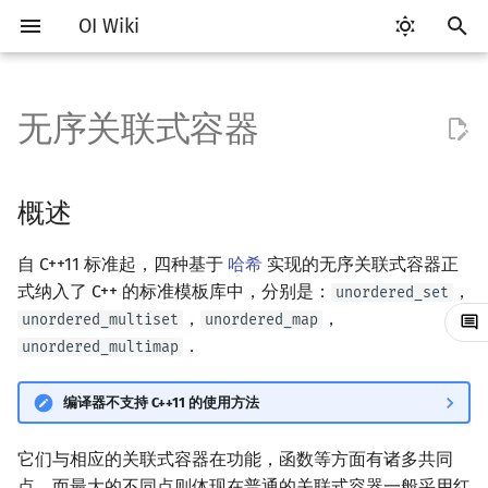
OI Wiki
键
入
无序关联式容器
Getting Started
比赛相关简介
工具软件简介
Hello, World!
概述
类
算法基础简介
搜索部分简介
动态规划部分简介
字符串部分简介
数学部分简介
数据结构部分简介
图论部分简介
计算几何部分简介
杂项简介
RMQ
OI 赛事与赛制
题型概述
读入、输出优化
Vim
评测工具简介
Testlib 简介
分支
数组
pb_ds 简介
复杂度简介
排序简介
DP 优化简介
后缀数组简介
数字系统简介
数论基础
多项式与生成函数简介
排列组合
线性代数简介
线性规划基础
基本概念
基本概念
博弈论简介
插值
并查集
堆简介
分块思想
线段树基础
二叉搜索树 & 平衡树
可持久化数据结构简介
线段树套线段树
Link Cut Tree
树基础
最短路
最小生成树
强连通分量
网络流简介
图匹配
离线算法简介
随机函数
以
开
关于本项目
赛事
代码编辑工具
C++ 语法基础
制造哈希冲突
命名空间
复杂度
DFS（搜索）
动态规划基础
字符串基础
布尔代数
栈
图论相关概念
二维计算几何基础
离散化
并查集应用
ICPC/CCPC 赛事与赛制
交互题
分段打表
Emacs
Arbiter
通用
循环
结构体
堆
均摊复杂度
选择排序
单调队列/单调栈优化
最优原地后缀排序算法
进位制
模算术简介
代数基本定理
抽屉原理
向量
单纯形法
群论
条件概率与独立性
公平组合游戏
数值积分
并查集复杂度
二叉堆
块状数组
线段树合并 & 分裂
Treap
可持久化线段树
平衡树套线段树
全局平衡二叉树
树的直径
差分约束
最小树形图
双连通分量
最大流
二分图最大匹配
CDQ 分治
随机化技巧
概述
始
如何参与
题型
评测工具
变量
自定义哈希函数
值类别
枚举
BFS（搜索）
记忆化搜索
标准库
数字系统
队列
图的存储
三维计算几何基础
双指针
括号序列
常见错误
VS Code
Cena
Generator
联合体
平衡树
冒泡排序
斜率优化
平衡三进制
素数
快速傅里叶变换
容斥原理
内积和外积
环论
随机变量
零和游戏
高斯消元
配对堆
块状链表
李超线段树
Splay 树
可持久化块状数组
线段树套平衡树
Euler Tour Tree
树的中心
k 短路
最小直径生成树
割点和桥
最小割
二分图最大权匹配
整体二分
爬山算法
自 C++11 标准起，四种基于
哈希
实现的无序关联式容器正
搜
式纳入了 C++ 的标准模板库中，分别是：
，
unordered_set
OI Wiki 不是什么
学习路线
命令行
运算
重载运算符
模拟
双向搜索
背包 DP
字符串匹配
位操作
链表
DFS（图论）
距离
离线算法
线段树与离线询问
常见技巧
Atom
CCR Plus
Validator
指针
插入排序
四边形不等式优化
格雷码
最大公约数
快速数论变换
斐波那契数列
矩阵
域论
随机变量的数字特征
非公平组合游戏
牛顿迭代法
左偏树
树分块
猫树
WBLT
可持久化平衡树
树状数组套权值线段树
Top Tree
树的重心
同余最短路
圆方树
费用流
一般图最大匹配
莫队算法
模拟退火
索
，
，
unordered_multiset
unordered_map
．
unordered_multimap
格式手册
学习资源
命令行编译与调试
流程控制语句
引用
递归 & 分治
启发式搜索
区间 DP
字符串哈希
二进制集合操作
哈希表
BFS（图论）
Pick 定理
分数规划
Eclipse
Lemon
Interactor
计数排序
Slope Trick 优化
欧拉函数
快速沃尔什变换
错位排列
初等变换
Schreier–Sims 算法
概率不等式
Sqrt Tree
区间最值操作 & 区间历史
替罪羊树
可持久化字典树
分块套树状数组
最近公共祖先
点/边连通度
上下界网络流
一般图最大权匹配
值
编译器不支持 C++11 的使用方法
数学符号表
技巧
编译器
高级数据类型
常量
贪心
A*
DAG 上的 DP
字典树 (Trie)
高精度计算
并查集
树上问题
三角剖分
随机化
Notepad++
Checker
基数排序
WQS 二分
筛法
Chirp Z 变换
卡特兰数
行列式
笛卡尔树
可持久化可并堆
树链剖分
Stoer–Wagner 算法
稳定匹配
Kinetic Tournament Tree
它们与相应的关联式容器在功能，函数等方面有诸多共同
F.A.Q.
出题
WSL (Windows 10)
函数
新版 C++ 特性
排序
迭代加深搜索
树形 DP
前缀函数与 KMP 算法
快速幂
堆
有向无环图
凸包
悬线法
Kate
快速排序
状态设计优化
分解质因数
多项式牛顿迭代
斯特林数
线性空间
Size Balanced Tree
树上启发式合并
点，而最大的不同点则体现在普通的关联式容器一般采用红