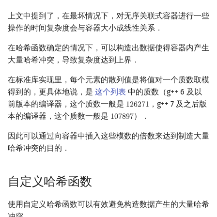
回文树
概率论
可持久化数据结构
欧拉图
Kahan 求和
二次剩余
上文中提到了，在最坏情况下，对无序关联式容器进行一些
操作的时间复杂度会与容器大小成线性关系．
序列自动机
博弈论
树套树
哈密顿图
珂朵莉树/颜色段均摊
阶 & 原根
在哈希函数确定的情况下，可以构造出数据使得容器内产生
最小表示法
数值算法
K-D Tree
二分图
空间优化简介
离散对数
大量哈希冲突，导致复杂度达到上界．
在标准库实现里，每个元素的散列值是将值对一个质数取模
Lyndon 分解
序理论
动态树
平面图
高次剩余 & 单位根
得到的，更具体地说，是
这个列表
中的质数（g++ 6 及以
前版本的编译器，这个质数一般是
，g++ 7 及之后版
1
2
6
2
7
1
126271
Main–Lorentz 算法
杨氏矩阵
析合树
弦图
数论分块
本的编译器，这个质数一般是
）．
1
0
7
8
9
7
107897
拟阵
PQ 树
图的着色
狄利克雷卷积
因此可以通过向容器中插入这些模数的倍数来达到制造大量
哈希冲突的目的．
Berlekamp–Massey 算法
手指树
网络流
莫比乌斯反演
霍夫曼树
图的匹配
杜教筛
自定义哈希函数
Prüfer 序列
Powerful Number 筛
使用自定义哈希函数可以有效避免构造数据产生的大量哈希
冲突．