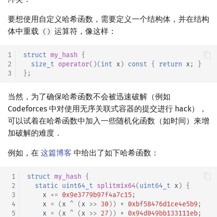
矩阵树定理
Min_25 筛
要想使用自定义哈希函数，需要定义一个结构体，并在结构
体中重载
运算符，像这样：
LGV 引理
洲阁筛
()
1
struct
my_hash
{
最大团搜索算法
类欧几里德算法
2
size_t
operator
()(
int
x
)
const
{
return
x
;
}
3
};
支配树
Meissel–Lehmer 算法
当然，为了确保哈希函数不会被迅速破解（例如
图上随机游走
连分数
Codeforces 中对使用无序关联式容器的提交进行 hack），
可以试着在哈希函数中加入一些随机化函数（如时间）来增
Stern–Brocot 树与 Farey
加破解的难度．
二次域
例如，在
这篇博客
中给出了如下哈希函数：
Pell 方程
 1
struct
my_hash
{
 2
static
uint64_t
splitmix64
(
uint64_t
x
)
{
 3
x
+=
0x9e3779b97f4a7c15
;
 4
x
=
(
x
^
(
x
>>
30
))
*
0xbf58476d1ce4e5b9
;
 5
x
=
(
x
^
(
x
>>
27
))
*
0x94d049bb133111eb
;