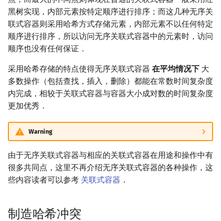
黑树实现，内部元素按特定顺序进行排序；而这几种无序关
镜像站列表
Special Judge
文件操作
Lambda 表达式
前缀和 & 差分
IDA*
状压 DP
Boyer–Moore 算法
置换和排列
块状数据结构
拓扑排序
扫描线
有限状态自动机
Dev-C++
归并排序
裴蜀定理 & 一次不定方程
多项式多点求值|快速插值
贝尔数
线性基
AVL 树
虚树
联式容器则采用哈希方式存储元素，内部元素不以任何特定
顺序进行排序，所以访问无序关联式容器中的元素时，访问
致谢
Testlib
pb_ds
二分
回溯法
数位 DP
Z 函数（扩展 KMP）
弧度制与坐标系
单调栈
最短路问题
旋转卡壳
计算理论基础
CLion
堆排序
费马小定理 & 欧拉定理
多项式初等函数
伯努利数
线性映射
红黑树
树分治
顺序也没有任何保证．
Polygon
编译优化
倍增
Dancing Links
插头 DP
AC 自动机
复数
单调队列
生成树问题
半平面交
字节顺序
Geany
桶排序
模逆元
常系数齐次线性递推
Entringer Number
特征多项式
左偏红黑树
动态树分治
采用哈希存储的特点使得无序关联式容器
在平均情况下
大
多数操作（包括查找，插入，删除）都能在常数时间复杂度
OJ 工具
构造
Alpha–Beta 剪枝
计数 DP
后缀数组 (SA)
数论
ST 表
斯坦纳树
平面最近点对
约瑟夫问题
Xcode
希尔排序
线性同余方程
多项式平移|连续点值平移
Eulerian Number
对角化
AA 树
AHU 算法
内完成，相较于关联式容器与容器大小成对数的时间复杂度
更加优秀．
LaTeX 入门
优化
动态 DP
后缀自动机 (SAM)
多项式与生成函数
树状数组
拆点
随机增量法
表达式求值
GUIDE
锦标赛排序
中国剩余定理
符号化方法
分拆数
Jordan标准型
树哈希
Warning
Git
概率 DP
后缀平衡树
组合数学
线段树
连通性相关
反演变换
在一台机器上规划任务
Sublime Text
Tim 排序
升幂引理
Lagrange 反演
范德蒙德卷积
树上随机游走
由于无序关联式容器与相应的关联式容器在用途和操作中有
DP 套 DP
广义后缀自动机
线性代数
划分树
环计数问题
计算几何杂项
主元素问题
CP Editor
排序相关 STL
阶乘取模
形式幂级数复合|复合逆
Pólya 计数
很多共同点，这里不再介绍无序关联式容器的各种操作，这
些内容读者可以参考
关联式容器
．
DP 优化
后缀树
线性规划
二叉搜索树 & 平衡树
最小环
Garsia–Wachs 算法
Code::Blocks
排序应用
卢卡斯定理
普通生成函数
图论计数
其它 DP 方法
Manacher
抽象代数
跳表
2-SAT
15-puzzle
同余方程
指数生成函数
制造哈希冲突