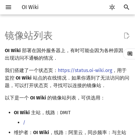
OI Wiki
键
入
镜像站列表
比赛相关简介
工具软件简介
语言基础简介
算法基础简介
搜索部分简介
动态规划部分简介
字符串部分简介
数学部分简介
数据结构部分简介
图论部分简介
计算几何部分简介
杂项简介
RMQ
OI 赛事与赛制
题型概述
读入、输出优化
Vim
评测工具简介
Testlib 简介
Hello, World!
C++ 标准库简介
类
复杂度简介
排序简介
DP 优化简介
后缀数组简介
数字系统简介
数论基础
多项式与生成函数简介
排列组合
线性代数简介
线性规划基础
基本概念
基本概念
博弈论简介
插值
并查集
堆简介
分块思想
线段树基础
二叉搜索树 & 平衡树
可持久化数据结构简介
线段树套线段树
Link Cut Tree
树基础
最短路
最小生成树
强连通分量
网络流简介
图匹配
离线算法简介
随机函数
以
OI Wiki
部署在国外服务器上，有时可能会因为各种原因，
开
赛事
代码编辑工具
C++ 基础
复杂度
DFS（搜索）
动态规划基础
字符串基础
布尔代数
栈
图论相关概念
二维计算几何基础
离散化
并查集应用
ICPC/CCPC 赛事与赛制
交互题
分段打表
Emacs
Arbiter
通用
C++ 语法基础
STL 容器
命名空间
均摊复杂度
选择排序
单调队列/单调栈优化
最优原地后缀排序算法
进位制
模算术简介
代数基本定理
抽屉原理
向量
单纯形法
群论
条件概率与独立性
公平组合游戏
数值积分
并查集复杂度
二叉堆
块状数组
线段树合并 & 分裂
Treap
可持久化线段树
平衡树套线段树
全局平衡二叉树
树的直径
差分约束
最小树形图
双连通分量
最大流
二分图最大匹配
CDQ 分治
随机化技巧
出现访问不通畅的情况．
始
题型
评测工具
C++ 标准库
枚举
BFS（搜索）
记忆化搜索
标准库
数字系统
队列
图的存储
三维计算几何基础
双指针
括号序列
我们搭建了一个状态页：
https://status.oi-wiki.org
常见错误
VS Code
Cena
Generator
变量
STL 算法
值类别
冒泡排序
斜率优化
平衡三进制
素数
快速傅里叶变换
容斥原理
内积和外积
环论
随机变量
零和游戏
高斯消元
配对堆
块状链表
李超线段树
Splay 树
可持久化块状数组
线段树套平衡树
Euler Tour Tree
树的中心
k 短路
最小直径生成树
割点和桥
最小割
二分图最大权匹配
整体二分
爬山算法
，用于
搜
监控
OI Wiki
站点的在线情况．如果你遇到了无法访问的问
学习路线
命令行
C++ 进阶
模拟
双向搜索
背包 DP
字符串匹配
位操作
链表
DFS（图论）
距离
离线算法
线段树与离线询问
常见技巧
Atom
CCR Plus
Validator
运算
bitset
重载运算符
插入排序
四边形不等式优化
格雷码
最大公约数
快速数论变换
斐波那契数列
矩阵
域论
随机变量的数字特征
非公平组合游戏
牛顿迭代法
左偏树
树分块
猫树
WBLT
可持久化平衡树
树状数组套权值线段树
Top Tree
树的重心
同余最短路
圆方树
费用流
一般图最大匹配
莫队算法
模拟退火
索
题，可以打开状态页，寻找可以连接的镜像站．
以下是一个
OI Wiki
的镜像站列表，可供选用：
学习资源
命令行编译与调试
C++ 与其他常用语言的区别
递归 & 分治
启发式搜索
区间 DP
字符串哈希
二进制集合操作
哈希表
BFS（图论）
Pick 定理
分数规划
Eclipse
Lemon
Interactor
流程控制语句
string
引用
计数排序
Slope Trick 优化
欧拉函数
快速沃尔什变换
错位排列
初等变换
Schreier–Sims 算法
概率不等式
Sqrt Tree
区间最值操作 & 区间历史
替罪羊树
可持久化字典树
分块套树状数组
最近公共祖先
点/边连通度
上下界网络流
一般图最大权匹配
值
OI Wiki
主站，线路：DMIT
技巧
编译器
Pascal 转 C++ 急救
贪心
A*
DAG 上的 DP
字典树 (Trie)
高精度计算
并查集
树上问题
三角剖分
随机化
Notepad++
Checker
高级数据类型
pair
常量
基数排序
WQS 二分
筛法
Chirp Z 变换
卡特兰数
行列式
笛卡尔树
可持久化可并堆
树链剖分
Stoer–Wagner 算法
稳定匹配
Kinetic Tournament Tree
/
出题
WSL (Windows 10)
Python 速成
排序
迭代加深搜索
树形 DP
前缀函数与 KMP 算法
快速幂
堆
有向无环图
凸包
悬线法
Kate
函数
新版 C++ 特性
快速排序
状态设计优化
分解质因数
多项式牛顿迭代
斯特林数
线性空间
Size Balanced Tree
树上启发式合并
维护者：
OI Wiki
，线路：阿里云，同步频率：与主站