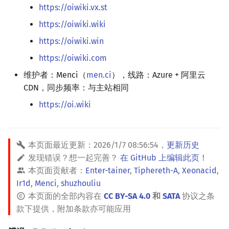
https://oiwiki.vx.st
回文树
概率论
可持久化数据结构
欧拉图
Kahan 求和
二次剩余
https://oiwiki.wiki
序列自动机
博弈论
树套树
哈密顿图
珂朵莉树/颜色段均摊
阶 & 原根
https://oiwiki.win
https://oiwiki.com
最小表示法
数值算法
K-D Tree
二分图
空间优化简介
离散对数
维护者：Menci（
men.ci
），线路：Azure + 阿里云
Lyndon 分解
序理论
动态树
平面图
高次剩余 & 单位根
CDN，同步频率：与主站相同
https://oi.wiki
Main–Lorentz 算法
杨氏矩阵
析合树
弦图
数论分块
拟阵
PQ 树
图的着色
狄利克雷卷积
本页面最近更新：
2026/1/7 08:56:54
，
更新历史
发现错误？想一起完善？
在 GitHub 上编辑此页！
Berlekamp–Massey 算法
手指树
网络流
莫比乌斯反演
本页面贡献者：
Enter-tainer
,
Tiphereth-A
,
Xeonacid
,
Ir1d
,
Menci
,
shuzhouliu
霍夫曼树
图的匹配
杜教筛
本页面的全部内容在
CC BY-SA 4.0
和
SATA
协议之条
款下提供，附加条款亦可能应用
Prüfer 序列
Powerful Number 筛