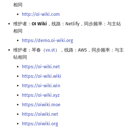
相同
Special Judge
Java 速成
前缀和 & 差分
IDA*
状压 DP
Boyer–Moore 算法
置换和排列
块状数据结构
拓扑排序
扫描线
有限状态自动机
Dev-C++
文件操作
Lambda 表达式
归并排序
裴蜀定理 & 一次不定方程
多项式多点求值|快速插值
贝尔数
线性基
AVL 树
虚树
http://oi-wiki.com
Testlib
Java 进阶
二分
回溯法
数位 DP
Z 函数（扩展 KMP）
弧度制与坐标系
单调栈
最短路问题
旋转卡壳
计算理论基础
CLion
pb_ds
堆排序
费马小定理 & 欧拉定理
多项式初等函数
伯努利数
线性映射
红黑树
树分治
维护者：
OI Wiki
，线路：Netlify，同步频率：与主站
相同
Polygon
倍增
Dancing Links
插头 DP
AC 自动机
复数
单调队列
生成树问题
半平面交
字节顺序
Geany
编译优化
桶排序
模逆元
常系数齐次线性递推
Entringer Number
特征多项式
左偏红黑树
动态树分治
https://demo.oi-wiki.org
维护者：琴春（
vx.st
），线路：AWS，同步频率：与主
OJ 工具
构造
Alpha–Beta 剪枝
计数 DP
后缀数组 (SA)
数论
ST 表
斯坦纳树
平面最近点对
约瑟夫问题
Xcode
希尔排序
线性同余方程
多项式平移|连续点值平移
Eulerian Number
对角化
AA 树
AHU 算法
站相同
LaTeX 入门
优化
动态 DP
后缀自动机 (SAM)
多项式与生成函数
树状数组
拆点
随机增量法
表达式求值
GUIDE
锦标赛排序
中国剩余定理
符号化方法
分拆数
Jordan标准型
树哈希
https://oi-wiki.net
https://oi-wiki.wiki
Git
概率 DP
后缀平衡树
组合数学
线段树
连通性相关
反演变换
在一台机器上规划任务
Sublime Text
Tim 排序
升幂引理
Lagrange 反演
范德蒙德卷积
树上随机游走
https://oi-wiki.win
DP 套 DP
广义后缀自动机
线性代数
划分树
环计数问题
计算几何杂项
主元素问题
CP Editor
排序相关 STL
阶乘取模
形式幂级数复合|复合逆
Pólya 计数
https://oi-wiki.xyz
https://oiwiki.moe
DP 优化
后缀树
线性规划
二叉搜索树 & 平衡树
最小环
Garsia–Wachs 算法
Code::Blocks
排序应用
卢卡斯定理
普通生成函数
图论计数
https://oiwiki.net
其它 DP 方法
Manacher
抽象代数
跳表
2-SAT
15-puzzle
同余方程
指数生成函数
https://oiwiki.org