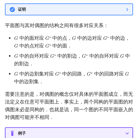
证明
平面图与其对偶图的结构之间有很多对应关系：
中的面对应
中的点，
中的边对应
中的边，
∗
∗
𝐺
𝐺
𝐺
𝐺
G
G
∗
G
G
∗
中的点对应
中的面．
∗
𝐺
𝐺
G
G
∗
中的自环对应
中的割边，
中的自环对应
中
∗
∗
𝐺
𝐺
𝐺
𝐺
G
G
∗
G
∗
G
的割边．
中的边割集对应
中的回路，
中的回路对应
∗
∗
𝐺
𝐺
𝐺
𝐺
G
G
∗
G
∗
G
中的边割集．
需要注意的是，对偶图的概念仅对具体的平面图成立，而无
法定义在任意可平面图上．事实上，两个同构的平面图的对
偶图未必是同构的．也就是说，同一个图的不同平面嵌入的
对偶图可能并不相同．
例子