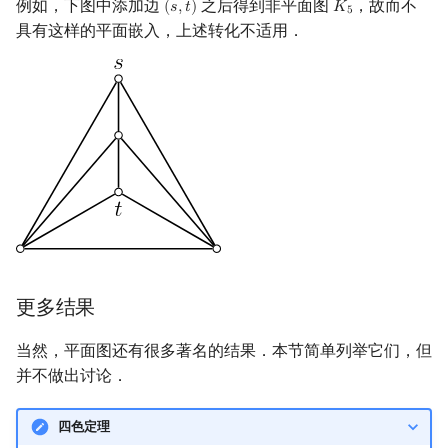
例如，下图中添加边
之后得到非平面图
，故而不
(
𝑠
,
𝑡
)
𝐾
(
s
,
t
)
K
5
5
具有这样的平面嵌入，上述转化不适用．
更多结果
当然，平面图还有很多著名的结果．本节简单列举它们，但
并不做出讨论．
四色定理