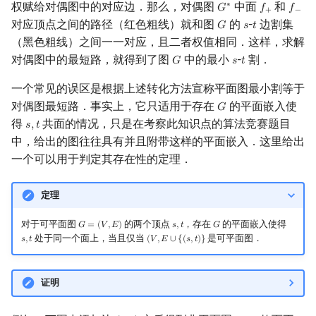
权赋给对偶图中的对应边．那么，对偶图
中面
和
∗
𝐺
𝑓
𝑓
G
∗
f
+
f
−
+
−
对应顶点之间的路径（红色粗线）就和图
的
-
边割集
𝐺
𝑠
𝑡
G
s
t
（黑色粗线）之间一一对应，且二者权值相同．这样，求解
对偶图中的最短路，就得到了图
中的最小
-
割．
𝐺
𝑠
𝑡
G
s
t
一个常见的误区是根据上述转化方法宣称平面图最小割等于
对偶图最短路．事实上，它只适用于存在
的平面嵌入使
𝐺
G
得
共面的情况，只是在考察此知识点的算法竞赛题目
𝑠
,
𝑡
s
,
t
中，给出的图往往具有并且附带这样的平面嵌入．这里给出
一个可以用于判定其存在性的定理．
定理
对于可平面图
的两个顶点
，存在
的平面嵌入使得
𝐺
=
(
𝑉
,
𝐸
)
𝑠
,
𝑡
𝐺
G
=
(
V
,
E
)
s
,
t
G
处于同一个面上，当且仅当
是可平面图．
𝑠
,
𝑡
(
𝑉
,
𝐸
∪
{
(
𝑠
,
𝑡
)
}
s
,
t
(
V
,
E
∪
{
(
s
,
t
)
}
证明