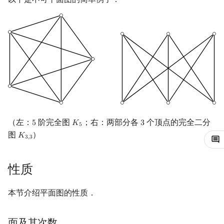
回文树
概率论
可持久化数据结构
Kahan 求和
二次剩余
序列自动机
博弈论
树套树
珂朵莉树/颜色段均摊
阶 & 原根
最小表示法
数值算法
K-D Tree
空间优化简介
离散对数
Lyndon 分解
序理论
动态树
高次剩余 & 单位根
Main–Lorentz 算法
杨氏矩阵
析合树
数论分块
（左：
阶完全图
；右：两部分各
个顶点的完全二分
5
𝐾
3
5
K
5
3
5
拟阵
PQ 树
狄利克雷卷积
图
）
𝐾
K
3
,
3
3
,
3
Berlekamp–Massey 算法
手指树
莫比乌斯反演
性质
霍夫曼树
杜教筛
本节介绍平面图的性质．
Powerful Number 筛
面及其次数