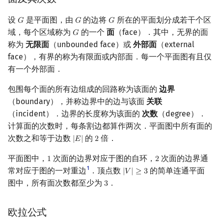
Min_25 筛
设
是平面图，由
的边将
所在的平面划分成若干个区
𝐺
𝐺
𝐺
G
G
G
域，每个区域称为
的一个
面
（face）．其中，无界的面
洲阁筛
𝐺
G
称为
无限面
（unbounded face）或
外部面
（external
类欧几里德算法
face），有界的称为有限面或内部面．每一个平面图有且仅
有一个外部面．
Meissel–Lehmer 算法
包围每个面的所有边组成的回路称为该面的
边界
（boundary），并称边界中的边与该面
关联
连分数
（incident）．边界的长度称为该面的
次数
（degree）．
计算面的次数时，每条割边都算作两次．平面图中所有面的
Stern–Brocot 树与 Farey
次数之和等于边数
的
倍．
|
𝐸
|
2
|
E
|
2
二次域
平面图中，
次面的边界对应于图的自环，
次面的边界通
1
2
1
2
1
常对应于图的一对重边
．顶点数
的简单连通平面
|
𝑉
|
≥
3
|
V
|
≥
3
Pell 方程
图中，所有面次数都至少为
．
3
3
欧拉公式