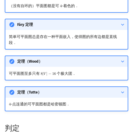
（没有自环的）平面图都是可
‑着色的．
4
4
Fáry 定理
简单可平面图总是存在一种平面嵌入，使得图的所有边都是直线
段．
定理（Wood）
可平面图至多只有
个极大团．
8
|
𝑉
|
−
1
6
8
|
V
|
−
16
定理（Tutte）
‑点连通的可平面图都是哈密顿图．
4
4
判定