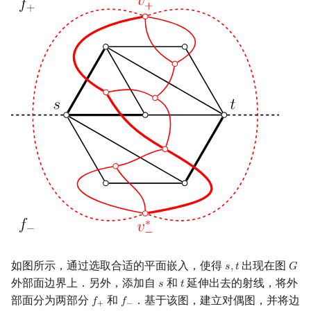
如图所示，通过选取合适的平面嵌入，使得
出现在图
𝑠
,
𝑡
𝐺
s
,
t
G
外部面边界上．另外，添加自
和
延伸出去的射线，将外
𝑠
𝑡
s
t
部面分为两部分
和
．基于该图，建立对偶图，并将边
𝑓
𝑓
f
+
f
−
+
−