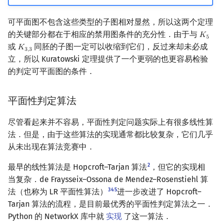
可平面图不包含这些类型的子图相对显然，所以这两个定理
的关键部分都在于相应的禁用图条件的充分性．由于与
𝐾
K
5
5
或
同胚的子图一定可以收缩到它们，反过来却未必成
𝐾
K
3
,
3
3
,
3
立，所以 Kuratowski 定理提供了一个更弱的也更容易检验
的判定可平面图的条件．
平面性判定算法
尽管看起来并不容易，平面性判定问题实际上有很多线性算
法．但是，由于这些算法的实现通常都比较复杂，它们几乎
从未出现在算法竞赛中．
2
最早的线性算法是 Hopcroft–Tarjan 算法
，但它的实现相
当复杂．de Fraysseix–Ossona de Mendez–Rosenstiehl 算
3
4
5
法（也称为 LR 平面性算法）
进一步改进了 Hopcroft–
Tarjan 算法的流程，是目前最优秀的平面性判定算法之一．
Python 的 NetworkX 库中就
实现
了这一算法．