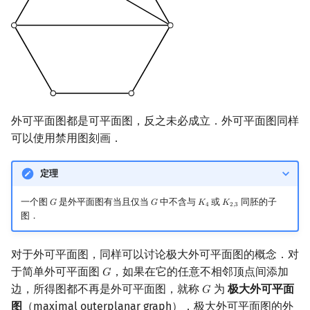
外可平面图都是可平面图，反之未必成立．外可平面图同样
可以使用禁用图刻画．
定理
一个图
是外平面图有当且仅当
中不含与
或
同胚的子
𝐺
𝐺
𝐾
𝐾
G
G
K
4
K
2
,
3
4
2
,
3
图．
对于外可平面图，同样可以讨论极大外可平面图的概念．对
于简单外可平面图
，如果在它的任意不相邻顶点间添加
𝐺
G
边，所得图都不再是外可平面图，就称
为
极大外可平面
𝐺
G
图
（maximal outerplanar graph）．极大外可平面图的外