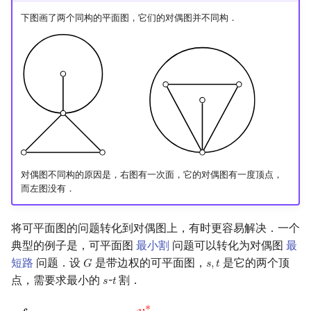
下图画了两个同构的平面图，它们的对偶图并不同构．
对偶图不同构的原因是，右图有一次面，它的对偶图有一度顶点，
而左图没有．
将可平面图的问题转化到对偶图上，有时更容易解决．一个
典型的例子是，可平面图
最小割
问题可以转化为对偶图
最
短路
问题．设
是带边权的可平面图，
是它的两个顶
𝐺
𝑠
,
𝑡
G
s
,
t
点，需要求最小的
-
割．
𝑠
𝑡
s
t