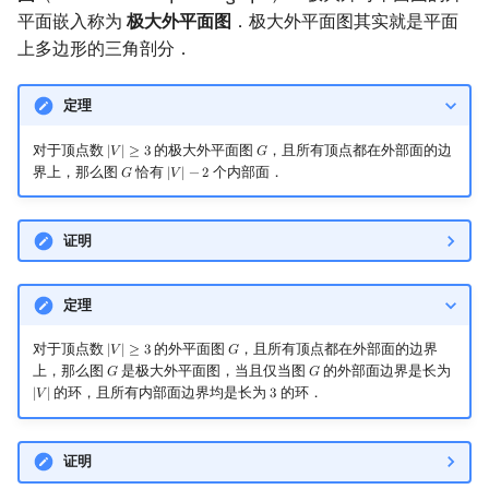
平面嵌入称为
极大外平面图
．极大外平面图其实就是平面
上多边形的三角剖分．
定理
对于顶点数
的极大外平面图
，且所有顶点都在外部面的边
|
𝑉
|
≥
3
𝐺
|
V
|
≥
3
G
界上，那么图
恰有
个内部面．
𝐺
|
𝑉
|
−
2
G
|
V
|
−
2
证明
定理
对于顶点数
的外平面图
，且所有顶点都在外部面的边界
|
𝑉
|
≥
3
𝐺
|
V
|
≥
3
G
上，那么图
是极大外平面图，当且仅当图
的外部面边界是长为
𝐺
𝐺
G
G
的环，且所有内部面边界均是长为
的环．
|
𝑉
|
3
|
V
|
3
证明