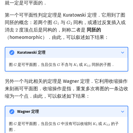
就一定是可平面的．
第一个可平面性判定定理是 Kuratowski 定理．它用到了图
同胚的概念：若两个图
与
同构，或通过反复插入或
𝐺
𝐺
G
1
G
2
1
2
消去
度顶点后是同构的，则称二者是
同胚的
2
2
（homeomorphic）．由此，可以叙述如下结果：
Kuratowski 定理
图
是可平面图，当且仅当
不含与
或
同胚的子图．
𝐺
𝐺
𝐾
𝐾
G
G
K
5
K
3
,
3
5
3
,
3
另外一个与此相关的定理是 Wagner 定理．它利用收缩操作
来刻画可平面图．收缩操作是指，重复多次将图的一条边收
缩为一个点．由此，可以叙述如下结果：
Wagner 定理
图
是可平面图，当且仅当
中没有可以收缩到
或
的子
𝐺
𝐺
𝐾
𝐾
G
G
K
5
K
3
,
3
5
3
,
3
图．