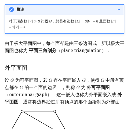
推论
对于顶点数
的图
，总是有边数
且面数
|
𝑉
|
≥
3
𝐺
|
𝐸
|
=
3
|
𝑉
|
−
6
|
𝐹
|
|
V
|
≥
3
G
|
E
|
=
3
|
V
|
−
6
|
F
|
=
2
|
V
|
−
4
．
=
2
|
𝑉
|
−
4
由于极大平面图中，每个面都是由三条边围成，所以极大平
面图也称为
平面三角剖分
（plane triangulation）．
外平面图
˜
设
为可平面图，若
存在平面嵌入
，使得
中所有顶
𝐺
𝐺
𝐺
𝐺
G
G
G
~
G
˜
点都在
的一个面的边界上，则称
为
外可平面图
𝐺
𝐺
G
~
G
（outerplanar graph）．这一嵌入也称为外平面嵌入或
外
平面图
．通常将边界经过所有顶点的那个面绘制为外部面．