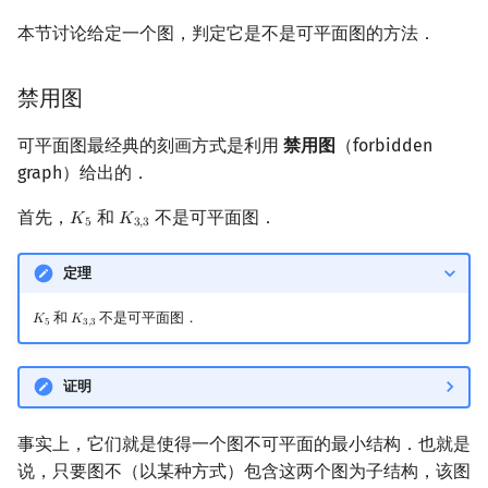
本节讨论给定一个图，判定它是不是可平面图的方法．
禁用图
可平面图最经典的刻画方式是利用
禁用图
（forbidden
graph）给出的．
首先，
和
不是可平面图．
𝐾
𝐾
K
5
K
3
,
3
5
3
,
3
定理
和
不是可平面图．
𝐾
𝐾
K
5
K
3
,
3
5
3
,
3
证明
事实上，它们就是使得一个图不可平面的最小结构．也就是
说，只要图不（以某种方式）包含这两个图为子结构，该图