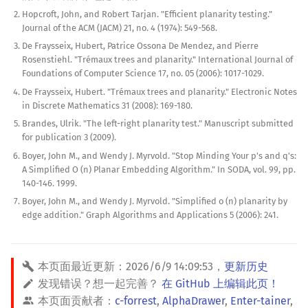
Hopcroft, John, and Robert Tarjan. "Efficient planarity testing."
Journal of the ACM (JACM) 21, no. 4 (1974): 549-568.
De Fraysseix, Hubert, Patrice Ossona De Mendez, and Pierre
Rosenstiehl. "Trémaux trees and planarity." International Journal of
Foundations of Computer Science 17, no. 05 (2006): 1017-1029.
De Fraysseix, Hubert. "Trémaux trees and planarity." Electronic Notes
in Discrete Mathematics 31 (2008): 169-180.
Brandes, Ulrik. "The left-right planarity test." Manuscript submitted
for publication 3 (2009).
Boyer, John M., and Wendy J. Myrvold. "Stop Minding Your p's and q's:
A Simplified O (n) Planar Embedding Algorithm." In SODA, vol. 99, pp.
140-146. 1999.
Boyer, John M., and Wendy J. Myrvold. "Simplified o (n) planarity by
edge addition." Graph Algorithms and Applications 5 (2006): 241.
本页面最近更新：
2026/6/9 14:09:53
，
更新历史
发现错误？想一起完善？
在 GitHub 上编辑此页！
本页面贡献者：
c-forrest
,
AlphaDrawer
,
Enter-tainer
,