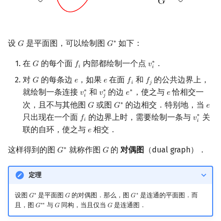
设
是平面图，可以绘制图
如下：
∗
𝐺
𝐺
G
G
∗
在
的每个面
内部都绘制一个点
．
∗
𝐺
𝑓
𝑣
G
f
v
i
∗
𝑖
𝑖
对
的每条边
，如果
在面
和
的公共边界上，
𝐺
𝑒
𝑒
𝑓
𝑓
G
e
e
f
f
j
𝑖
𝑗
就绘制一条连接
和
的边
，使之与
恰相交一
∗
∗
∗
𝑣
𝑣
𝑒
𝑒
v
i
∗
v
j
∗
e
∗
e
𝑖
𝑗
次，且不与其他图
或图
的边相交．特别地，当
∗
𝐺
𝐺
𝑒
G
G
∗
e
只出现在一个面
的边界上时，需要绘制一条与
关
∗
𝑓
𝑣
f
v
i
∗
𝑖
𝑖
联的自环，使之与
相交．
𝑒
e
这样得到的图
就称作图
的
对偶图
（dual graph）．
∗
𝐺
𝐺
G
∗
G
定理
设图
是平面图
的对偶图．那么，图
是连通的平面图．而
∗
∗
𝐺
𝐺
𝐺
G
∗
G
G
∗
且，图
与
同构，当且仅当
是连通图．
∗
∗
𝐺
𝐺
𝐺
G
∗
∗
G
G