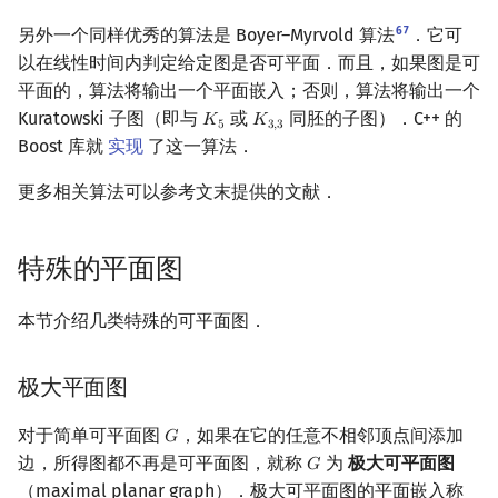
6
7
另外一个同样优秀的算法是 Boyer–Myrvold 算法
．它可
以在线性时间内判定给定图是否可平面．而且，如果图是可
平面的，算法将输出一个平面嵌入；否则，算法将输出一个
Kuratowski 子图（即与
或
同胚的子图）．C++ 的
𝐾
𝐾
K
5
K
3
,
3
5
3
,
3
Boost 库就
实现
了这一算法．
更多相关算法可以参考文末提供的文献．
特殊的平面图
本节介绍几类特殊的可平面图．
极大平面图
对于简单可平面图
，如果在它的任意不相邻顶点间添加
𝐺
G
边，所得图都不再是可平面图，就称
为
极大可平面图
𝐺
G
（maximal planar graph）．极大可平面图的平面嵌入称