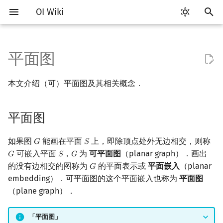
OI Wiki
键
入
平面图
Getting Started
比赛相关简介
工具软件简介
语言基础简介
算法基础简介
搜索部分简介
动态规划部分简介
字符串部分简介
数学部分简介
数据结构部分简介
树基础
最短路
最小生成树
强连通分量
平面图
网络流简介
图匹配
计算几何部分简介
杂项简介
RMQ
OI 赛事与赛制
题型概述
读入、输出优化
Vim
评测工具简介
Testlib 简介
Hello, World!
C++ 标准库简介
类
复杂度简介
排序简介
DP 优化简介
后缀数组简介
数字系统简介
数论基础
多项式与生成函数简介
排列组合
线性代数简介
线性规划基础
基本概念
基本概念
博弈论简介
插值
并查集
堆简介
分块思想
线段树基础
二叉搜索树 & 平衡树
可持久化数据结构简介
线段树套线段树
Link Cut Tree
离线算法简介
随机函数
以
本文介绍（可）平面图及其相关概念．
开
关于本项目
赛事
代码编辑工具
C++ 基础
复杂度
DFS（搜索）
动态规划基础
字符串基础
布尔代数
栈
树的直径
差分约束
最小树形图
双连通分量
性质
最大流
二分图最大匹配
二维计算几何基础
离散化
并查集应用
ICPC/CCPC 赛事与赛制
交互题
分段打表
Emacs
Arbiter
通用
C++ 语法基础
STL 容器
命名空间
均摊复杂度
选择排序
单调队列/单调栈优化
最优原地后缀排序算法
进位制
模算术简介
代数基本定理
抽屉原理
向量
单纯形法
群论
条件概率与独立性
公平组合游戏
数值积分
并查集复杂度
二叉堆
块状数组
线段树合并 & 分裂
Treap
可持久化线段树
平衡树套线段树
全局平衡二叉树
CDQ 分治
随机化技巧
始
平面图
如何参与
题型
评测工具
C++ 标准库
枚举
BFS（搜索）
记忆化搜索
标准库
数字系统
队列
树的中心
k 短路
最小直径生成树
割点和桥
最小割
二分图最大权匹配
三维计算几何基础
双指针
括号序列
面及其次数
常见错误
VS Code
Cena
Generator
变量
STL 算法
值类别
冒泡排序
斜率优化
平衡三进制
素数
快速傅里叶变换
容斥原理
内积和外积
环论
随机变量
零和游戏
高斯消元
配对堆
块状链表
李超线段树
Splay 树
可持久化块状数组
线段树套平衡树
Euler Tour Tree
整体二分
爬山算法
搜
OI Wiki 不是什么
学习路线
命令行
C++ 进阶
模拟
双向搜索
背包 DP
字符串匹配
位操作
链表
树的重心
同余最短路
圆方树
费用流
一般图最大匹配
距离
离线算法
线段树与离线询问
欧拉公式
常见技巧
Atom
CCR Plus
Validator
运算
bitset
重载运算符
插入排序
四边形不等式优化
格雷码
最大公约数
快速数论变换
斐波那契数列
矩阵
域论
随机变量的数字特征
非公平组合游戏
牛顿迭代法
左偏树
树分块
猫树
WBLT
可持久化平衡树
树状数组套权值线段树
Top Tree
莫队算法
模拟退火
索
如果图
能画在平面
上，即除顶点处外无边相交，则称
𝐺
𝑆
G
S
可嵌入平面
，
为
可平面图
（planar graph）．画出
𝐺
𝑆
𝐺
G
S
G
格式手册
学习资源
命令行编译与调试
C++ 与其他常用语言的区别
递归 & 分治
启发式搜索
区间 DP
字符串哈希
二进制集合操作
哈希表
最近公共祖先
点/边连通度
上下界网络流
一般图最大权匹配
Pick 定理
分数规划
对偶图
Eclipse
Lemon
Interactor
流程控制语句
string
引用
计数排序
Slope Trick 优化
欧拉函数
快速沃尔什变换
错位排列
初等变换
Schreier–Sims 算法
概率不等式
Sqrt Tree
区间最值操作 & 区间历史
替罪羊树
可持久化字典树
分块套树状数组
的没有边相交的图称为
的平面表示或
平面嵌入
（planar
𝐺
G
值
embedding）．可平面图的这个平面嵌入也称为
平面图
数学符号表
技巧
编译器
Pascal 转 C++ 急救
贪心
A*
DAG 上的 DP
字典树 (Trie)
高精度计算
并查集
树链剖分
Stoer–Wagner 算法
稳定匹配
三角剖分
随机化
更多结果
Notepad++
Checker
高级数据类型
pair
常量
基数排序
WQS 二分
筛法
Chirp Z 变换
卡特兰数
行列式
笛卡尔树
可持久化可并堆
（plane graph）．
Kinetic Tournament Tree
F.A.Q.
出题
WSL (Windows 10)
Python 速成
排序
迭代加深搜索
树形 DP
前缀函数与 KMP 算法
快速幂
堆
树上启发式合并
判定
凸包
悬线法
Kate
函数
新版 C++ 特性
快速排序
状态设计优化
分解质因数
多项式牛顿迭代
斯特林数
线性空间
Size Balanced Tree
「平面图」