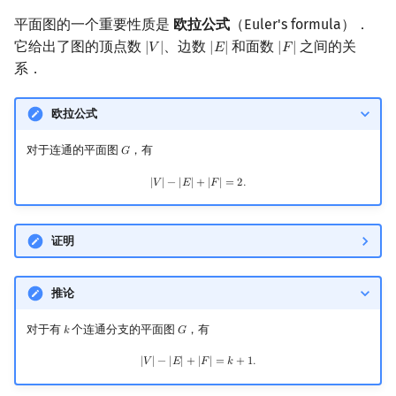
平面图的一个重要性质是
欧拉公式
（Euler's formula）．
它给出了图的顶点数
、边数
和面数
之间的关
|
𝑉
|
|
𝐸
|
|
𝐹
|
|
V
|
|
E
|
|
F
|
系．
欧拉公式
对于连通的平面图
，有
𝐺
G
|
V
|
−
|
E
|
+
|
F
|
=
2.
|
𝑉
|
−
|
𝐸
|
+
|
𝐹
|
=
2
.
证明
推论
对于有
个连通分支的平面图
，有
𝑘
𝐺
k
G
|
V
|
−
|
E
|
+
|
F
|
=
k
+
1.
|
𝑉
|
−
|
𝐸
|
+
|
𝐹
|
=
𝑘
+
1
.