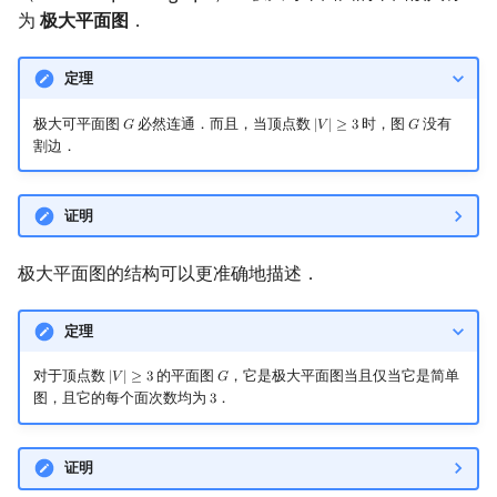
为
极大平面图
．
定理
极大可平面图
必然连通．而且，当顶点数
时，图
没有
𝐺
|
𝑉
|
≥
3
𝐺
G
|
V
|
≥
3
G
割边．
证明
极大平面图的结构可以更准确地描述．
定理
对于顶点数
的平面图
，它是极大平面图当且仅当它是简单
|
𝑉
|
≥
3
𝐺
|
V
|
≥
3
G
图，且它的每个面次数均为
．
3
3
证明