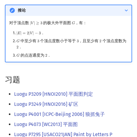
推论
对于顶点数
的极大外平面图
，有：
|
𝑉
|
≥
3
𝐺
|
V
|
≥
3
G
．
|
𝐸
|
=
2
|
𝑉
|
−
3
|
E
|
=
2
|
V
|
−
3
中至少有
个顶点度数小于等于
，且至少有
个顶点度数为
𝐺
3
3
2
G
3
3
2
．
2
2
的点连通度为
．
𝐺
2
G
2
习题
Luogu P3209 [HNOI2010] 平面图判定
Luogu P3249 [HNOI2016] 矿区
Luogu P4001 [ICPC-Beijing 2006] 狼抓兔子
Luogu P4073 [WC2013] 平面图
Luogu P7295 [USACO21JAN] Paint by Letters P