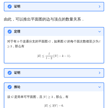
证明
由此，可以推出平面图的边与顶点的数量关系．
定理
对于有
个连通分支的平面图
，如果图
的每个面次数都至少为
𝑘
𝐺
𝐺
𝑙
k
G
G
l
≥
3
，那么有
≥
3
𝑙
|
E
|
≤
l
l
−
2
(
|
V
|
−
k
−
1
)
.
|
𝐸
|
≤
(
|
𝑉
|
−
𝑘
−
1
)
.
𝑙
−
2
证明
推论
设
是简单可平面图，且
，那么，有
𝐺
|
𝑉
|
≥
3
G
|
V
|
≥
3
|
E
|
≤
3
|
V
|
−
6.
|
𝐸
|
≤
3
|
𝑉
|
−
6
.