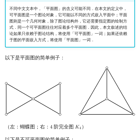
不同中文文本中，「平面图」的含义可能不同．在本文的定义中，
镜像站列表
Special Judge
Java 速成
前缀和 & 差分
IDA*
状压 DP
Boyer–Moore 算法
置换和排列
块状数据结构
虚树
扫描线
有限状态自动机
禁用图
Dev-C++
文件操作
Lambda 表达式
归并排序
裴蜀定理 & 一次不定方程
多项式多点求值|快速插值
贝尔数
线性基
AVL 树
可平面图是一个图论对象，它可能以不同的方式嵌入平面中；平面
图则是一个几何对象，除了图论结构外，它还需要指定图的绘制方
致谢
Testlib
Java 进阶
二分
回溯法
数位 DP
Z 函数（扩展 KMP）
弧度制与坐标系
单调栈
树分治
旋转卡壳
计算理论基础
平面性判定算法
CLion
pb_ds
堆排序
费马小定理 & 欧拉定理
多项式初等函数
伯努利数
线性映射
红黑树
式．同一个可平面图往往对应着多个平面图．因此，本文叙述的结
论如果只依赖于图论结构，将使用「可平面图」一词；如果还依赖
Polygon
倍增
Dancing Links
插头 DP
AC 自动机
复数
单调队列
动态树分治
特殊的平面图
半平面交
字节顺序
Geany
编译优化
桶排序
模逆元
常系数齐次线性递推
Entringer Number
特征多项式
左偏红黑树
于图的平面嵌入方式，将使用「平面图」一词．
OJ 工具
构造
Alpha–Beta 剪枝
计数 DP
后缀数组 (SA)
数论
ST 表
AHU 算法
平面最近点对
约瑟夫问题
极大平面图
Xcode
希尔排序
线性同余方程
多项式平移|连续点值平移
Eulerian Number
对角化
AA 树
以下是平面图的简单例子：
LaTeX 入门
优化
动态 DP
后缀自动机 (SAM)
多项式与生成函数
树状数组
树哈希
随机增量法
表达式求值
外平面图
GUIDE
锦标赛排序
中国剩余定理
符号化方法
分拆数
Jordan标准型
Git
概率 DP
后缀平衡树
组合数学
线段树
树上随机游走
习题
反演变换
在一台机器上规划任务
Sublime Text
Tim 排序
升幂引理
Lagrange 反演
范德蒙德卷积
DP 套 DP
广义后缀自动机
线性代数
划分树
参考资料与注释
计算几何杂项
主元素问题
CP Editor
排序相关 STL
阶乘取模
形式幂级数复合|复合逆
Pólya 计数
DP 优化
后缀树
线性规划
二叉搜索树 & 平衡树
Garsia–Wachs 算法
Code::Blocks
排序应用
卢卡斯定理
普通生成函数
图论计数
（左：蝴蝶图；右：
阶完全图
）
4
𝐾
4
K
4
4
其它 DP 方法
Manacher
抽象代数
跳表
15-puzzle
同余方程
指数生成函数
以下是不可平面图的简单例子：