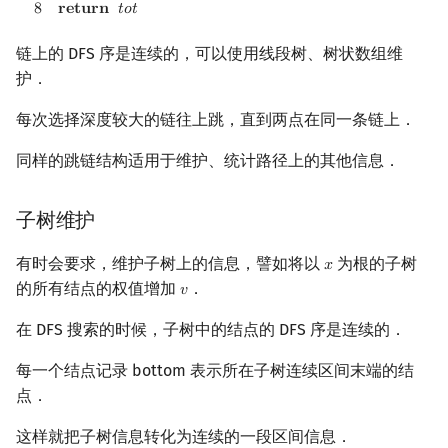
8
𝐫
𝐞
𝐭
𝐮
𝐫
𝐧
𝑡
𝑜
𝑡
链上的 DFS 序是连续的，可以使用线段树、树状数组维
护．
每次选择深度较大的链往上跳，直到两点在同一条链上．
同样的跳链结构适用于维护、统计路径上的其他信息．
子树维护
有时会要求，维护子树上的信息，譬如将以
为根的子树
𝑥
x
的所有结点的权值增加
．
𝑣
v
在 DFS 搜索的时候，子树中的结点的 DFS 序是连续的．
每一个结点记录 bottom 表示所在子树连续区间末端的结
点．
这样就把子树信息转化为连续的一段区间信息．