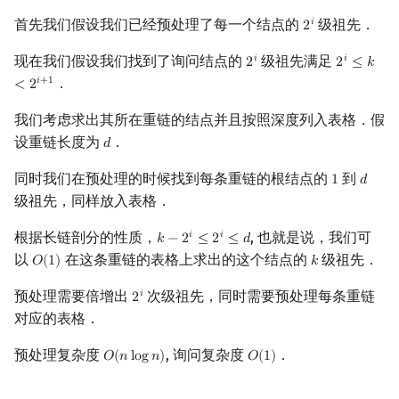
首先我们假设我们已经预处理了每一个结点的
级祖先．
𝑖
2
2
i
现在我们假设我们找到了询问结点的
级祖先满足
𝑖
𝑖
2
2
≤
𝑘
2
i
2
i
≤
k
<
2
i
+
1
．
𝑖
+
1
<
2
我们考虑求出其所在重链的结点并且按照深度列入表格．假
设重链长度为
．
𝑑
d
同时我们在预处理的时候找到每条重链的根结点的
到
1
𝑑
1
d
级祖先，同样放入表格．
根据长链剖分的性质，
, 也就是说，我们可
𝑖
𝑖
𝑘
−
2
≤
2
≤
𝑑
k
−
2
i
≤
2
i
≤
d
以
在这条重链的表格上求出的这个结点的
级祖先．
𝑂
(
1
)
𝑘
O
(
1
)
k
预处理需要倍增出
次级祖先，同时需要预处理每条重链
𝑖
2
2
i
对应的表格．
预处理复杂度
, 询问复杂度
．
𝑂
(
𝑛
l
o
g
𝑛
)
𝑂
(
1
)
O
(
n
log
n
)
O
(
1
)