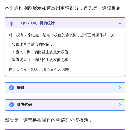
本文通过例题展示如何应用重链剖分．首先是一道模板题．
「ZJOI2008」树的统计
对一棵有
个结点，结点带权值的静态树，进行三种操作共
次：
𝑛
𝑞
n
q
修改单个结点的权值；
查询
到
的路径上的最大权值；
𝑢
𝑣
u
v
查询
到
的路径上的权值之和．
𝑢
𝑣
u
v
保证
，
．
1
≤
𝑛
≤
3
0
0
0
0
0
≤
𝑞
≤
2
0
0
0
0
0
1
≤
n
≤
30000
0
≤
q
≤
200000
解答
参考代码
然后是一道带换根操作的重链剖分模板题．