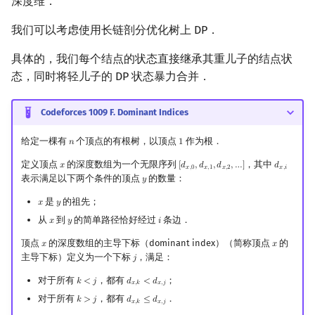
深度维．
我们可以考虑使用长链剖分优化树上 DP．
具体的，我们每个结点的状态直接继承其重儿子的结点状
态，同时将轻儿子的 DP 状态暴力合并．
Codeforces 1009 F. Dominant Indices
给定一棵有
个顶点的有根树，以顶点
作为根．
𝑛
1
n
1
定义顶点
的深度数组为一个无限序列
，其中
𝑥
[
𝑑
,
𝑑
,
𝑑
,
…
]
𝑑
x
[
d
x
,
0
,
d
x
,
1
,
d
x
,
2
,
…
]
d
x
,
i
𝑥
,
0
𝑥
,
1
𝑥
,
2
𝑥
,
𝑖
表示满足以下两个条件的顶点
的数量：
𝑦
y
是
的祖先；
𝑥
𝑦
x
y
从
到
的简单路径恰好经过
条边．
𝑥
𝑦
𝑖
x
y
i
顶点
的深度数组的主导下标（dominant index）（简称顶点
的
𝑥
𝑥
x
x
主导下标）定义为一个下标
，满足：
𝑗
j
对于所有
，都有
；
𝑘
<
𝑗
𝑑
<
𝑑
k
<
j
d
x
,
k
<
d
x
,
j
𝑥
,
𝑘
𝑥
,
𝑗
对于所有
，都有
．
𝑘
>
𝑗
𝑑
≤
𝑑
k
>
j
d
x
,
k
≤
d
x
,
j
𝑥
,
𝑘
𝑥
,
𝑗