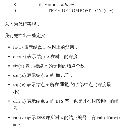
8
𝐢
𝐟
𝑣
i
s
n
o
t
𝑢
.
ℎ
𝑠
𝑜
𝑛
9
T
R
E
E
-
D
E
C
O
M
P
O
S
I
T
I
O
N
(
𝑣
,
𝑣
)
以下为代码实现．
我们先给出一些定义：
表示结点
在树上的父亲．
f
a
(
𝑥
)
𝑥
fa
(
x
)
x
表示结点
在树上的深度．
d
e
p
(
𝑥
)
𝑥
dep
(
x
)
x
表示结点
的子树的结点个数．
s
i
z
(
𝑥
)
𝑥
siz
(
x
)
x
表示结点
的
重儿子
．
s
o
n
(
𝑥
)
𝑥
son
(
x
)
x
表示结点
所在
重链
的顶部结点（深度最
t
o
p
(
𝑥
)
𝑥
top
(
x
)
x
小）．
表示结点
的
DFS 序
，也是其在线段树中的编
d
f
n
(
𝑥
)
𝑥
dfn
(
x
)
x
号．
表示 DFS 序所对应的结点编号，有
r
n
k
(
𝑥
)
r
n
k
(
d
f
n
(
𝑥
)
)
rnk
(
x
)
rnk
(
dfn
(
x
)
)
=
x
．
=
𝑥