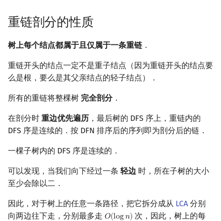
重链剖分的性质
树上每个结点都属于且仅属于一条重链
．
重链开头的结点一定不是重子结点（因为重链开头的结点要
么是根，要么是其父亲结点的轻子结点）．
所有的重链将整棵树
完全剖分
．
在剖分时
重边优先遍历
，最后树的 DFS 序上，重链内的
DFS 序是连续的．按 DFN 排序后的序列即为剖分后的链．
一棵子树内的 DFS 序是连续的．
可以发现，当我们向下经过一条
轻边
时，所在子树的大小
至少会除以二．
因此，对于树上的任意一条路径，把它拆分成从
LCA
分别
向两边往下走，分别最多走
次，因此，树上的每
𝑂
(
l
o
g
𝑛
)
O
(
log
n
)