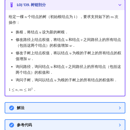
LOJ 139. 树链剖分
给定一棵
个结点的树（初始根结点为
），要求支持如下的
次
𝑛
1
𝑚
n
1
m
操作：
换根，将结点
设为新的树根．
𝑢
u
修改路径上结点权值，将结点
和结点
之间路径上的所有结点
𝑢
𝑣
u
v
（包括这两个结点）的权值增加
．
𝑤
w
修改子树上结点权值，将以结点
为根的子树上的所有结点的权
𝑢
u
值增加
．
𝑤
w
询问路径，询问结点
和结点
之间路径上的所有结点（包括这
𝑢
𝑣
u
v
两个结点）的权值和．
询问子树，询问以结点
为根的子树上的所有结点的权值和．
𝑢
u
5
．
1
≤
𝑛
,
𝑚
≤
1
0
1
≤
n
,
m
≤
10
5
解法
参考代码