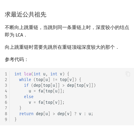
求最近公共祖先
不断向上跳重链，当跳到同一条重链上时，深度较小的结点
即为 LCA．
向上跳重链时需要先跳所在重链顶端深度较大的那个．
参考代码：
1
int
lca
(
int
u
,
int
v
)
{
2
while
(
top
[
u
]
!=
top
[
v
])
{
3
if
(
dep
[
top
[
u
]]
>
dep
[
top
[
v
]])
4
u
=
fa
[
top
[
u
]];
5
else
6
v
=
fa
[
top
[
v
]];
7
}
8
return
dep
[
u
]
>
dep
[
v
]
?
v
:
u
;
9
}