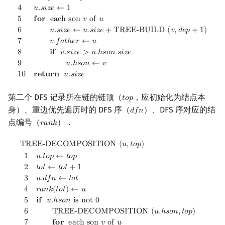
4
𝑢
.
𝑠
𝑖
𝑧
𝑒
←
1
5
𝐟
𝐨
𝐫
e
a
c
h
s
o
n
𝑣
o
f
𝑢
6
𝑢
.
𝑠
𝑖
𝑧
𝑒
←
𝑢
.
𝑠
𝑖
𝑧
𝑒
+
T
R
E
E
-
B
U
I
L
D
(
𝑣
,
𝑑
𝑒
𝑝
+
1
)
7
𝑣
.
𝑓
𝑎
𝑡
ℎ
𝑒
𝑟
←
𝑢
8
𝐢
𝐟
𝑣
.
𝑠
𝑖
𝑧
𝑒
>
𝑢
.
ℎ
𝑠
𝑜
𝑛
.
𝑠
𝑖
𝑧
𝑒
9
𝑢
.
ℎ
𝑠
𝑜
𝑛
←
𝑣
1
0
𝐫
𝐞
𝐭
𝐮
𝐫
𝐧
𝑢
.
𝑠
𝑖
𝑧
𝑒
第二个 DFS 记录所在链的链顶（
，应初始化为结点本
𝑡
𝑜
𝑝
top
身）、重边优先遍历时的 DFS 序（
）、DFS 序对应的结
𝑑
𝑓
𝑛
dfn
点编号（
）．
𝑟
𝑎
𝑛
𝑘
rank
TREE-DECOMPOSITION
(
u
,
top
)
1
u
.
top
←
top
2
tot
←
tot
+
1
3
u
.
dfn
T
R
E
E
-
D
E
C
O
M
P
O
S
I
T
I
O
N
(
𝑢
,
𝑡
𝑜
𝑝
)
1
𝑢
.
𝑡
𝑜
𝑝
←
𝑡
𝑜
𝑝
2
𝑡
𝑜
𝑡
←
𝑡
𝑜
𝑡
+
1
3
𝑢
.
𝑑
𝑓
𝑛
←
𝑡
𝑜
𝑡
4
𝑟
𝑎
𝑛
𝑘
(
𝑡
𝑜
𝑡
)
←
𝑢
5
𝐢
𝐟
𝑢
.
ℎ
𝑠
𝑜
𝑛
i
s
n
o
t
0
6
T
R
E
E
-
D
E
C
O
M
P
O
S
I
T
I
O
N
(
𝑢
.
ℎ
𝑠
𝑜
𝑛
,
𝑡
𝑜
𝑝
)
7
𝐟
𝐨
𝐫
e
a
c
h
s
o
n
𝑣
o
f
𝑢