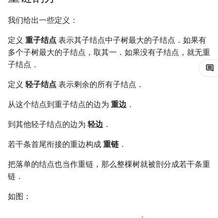
回文树
概率论
可持久化数据结构
Kahan 求和
二次剩余
我们给出一些定义：
序列自动机
博弈论
树套树
珂朵莉树/颜色段均摊
阶 & 原根
定义
重子结点
表示其子结点中子树最大的子结点．如果有
多个子树最大的子结点，取其一．如果没有子结点，就无重
最小表示法
数值算法
K-D Tree
空间优化简介
离散对数
子结点．
Lyndon 分解
序理论
动态树
高次剩余 & 单位根
定义
轻子结点
表示剩余的所有子结点．
从这个结点到重子结点的边为
重边
．
Main–Lorentz 算法
杨氏矩阵
析合树
数论分块
到其他轻子结点的边为
轻边
．
拟阵
PQ 树
狄利克雷卷积
若干条首尾衔接的重边构成
重链
．
Berlekamp–Massey 算法
手指树
莫比乌斯反演
把落单的结点也当作重链，那么整棵树就被剖分成若干条重
链．
霍夫曼树
杜教筛
如图：
Powerful Number 筛