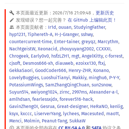
本页面最近更新：
2026/7/16 21:09:48
，
更新历史
发现错误？想一起完善？
在 GitHub 上编辑此页！
本页面贡献者：
Ir1d
,
ouuan
,
StudyingFather
,
hyp1231
,
Tiphereth-A
,
H-J-Granger
,
sshwy
,
countercurrent-time
,
Enter-tainer
,
greyqz
,
Marcythm
,
NachtgeistW
,
Xeonacid
,
zhouyuyang2002
,
CCXXXI
,
Chrogeek
,
Early0v0
,
hsfzLZH1
,
mgt
,
AngelKitty
,
c-forrest
,
cjsoft
,
Desmos666-xh
,
diauweb
,
ezoixx130
,
ftxj
,
GekkaSaori
,
GoodCoder666
,
Henry-ZHR
,
Konano
,
LovelyBuggies
,
LuoshuiTianyi
,
Makkiy
,
minghu6
,
P-Y-Y
,
PotassiumWings
,
SamZhangQingChuan
,
sun2snow
,
Suyun514
,
weiyong1024
,
zirnc
,
2997ms
,
Alexander-a-l
,
amlhdsan
,
fearlessxjdx
,
forever516-hack
,
GavinZhengOI
,
Gesrua
,
Great-designer
,
HeRaNO
,
kenlig
,
ksyx
,
kxccc
,
LiserverYang
,
lychees
,
Macesuted
,
mao1t
,
Menci
,
Molmin
,
Peanut-Tang
,
SukkaW
本页面的全部内容在
CC BY-SA 4.0
和
SATA
协议之条