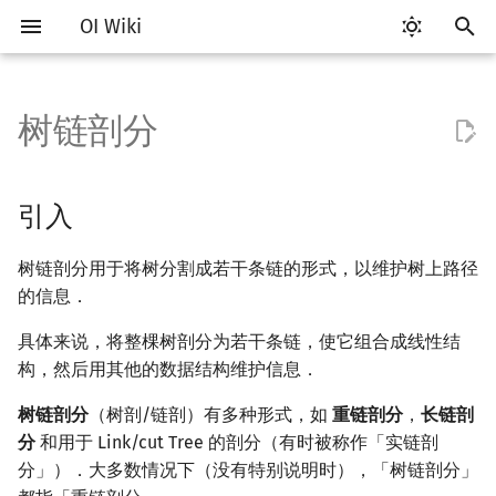
OI Wiki
键
入
树链剖分
Getting Started
比赛相关简介
工具软件简介
语言基础简介
算法基础简介
搜索部分简介
动态规划部分简介
字符串部分简介
数学部分简介
数据结构部分简介
引入
最短路
最小生成树
强连通分量
网络流简介
图匹配
计算几何部分简介
杂项简介
RMQ
OI 赛事与赛制
题型概述
读入、输出优化
Vim
评测工具简介
Testlib 简介
Hello, World!
C++ 标准库简介
类
复杂度简介
排序简介
DP 优化简介
后缀数组简介
数字系统简介
数论基础
多项式与生成函数简介
排列组合
线性代数简介
线性规划基础
基本概念
基本概念
博弈论简介
插值
并查集
堆简介
分块思想
线段树基础
二叉搜索树 & 平衡树
可持久化数据结构简介
线段树套线段树
Link Cut Tree
离线算法简介
随机函数
以
开
关于本项目
赛事
代码编辑工具
C++ 基础
复杂度
DFS（搜索）
动态规划基础
字符串基础
布尔代数
栈
重链剖分
差分约束
最小树形图
双连通分量
最大流
二分图最大匹配
二维计算几何基础
离散化
并查集应用
ICPC/CCPC 赛事与赛制
交互题
分段打表
Emacs
Arbiter
通用
C++ 语法基础
STL 容器
命名空间
均摊复杂度
选择排序
单调队列/单调栈优化
最优原地后缀排序算法
进位制
模算术简介
代数基本定理
抽屉原理
向量
单纯形法
群论
条件概率与独立性
公平组合游戏
数值积分
并查集复杂度
二叉堆
块状数组
线段树合并 & 分裂
Treap
可持久化线段树
平衡树套线段树
全局平衡二叉树
CDQ 分治
随机化技巧
引入
始
如何参与
题型
评测工具
C++ 标准库
枚举
BFS（搜索）
记忆化搜索
标准库
数字系统
队列
实现
k 短路
最小直径生成树
割点和桥
最小割
二分图最大权匹配
三维计算几何基础
双指针
括号序列
常见错误
VS Code
Cena
Generator
变量
STL 算法
值类别
冒泡排序
斜率优化
平衡三进制
素数
快速傅里叶变换
容斥原理
内积和外积
环论
随机变量
零和游戏
高斯消元
配对堆
块状链表
李超线段树
Splay 树
可持久化块状数组
线段树套平衡树
Euler Tour Tree
整体二分
爬山算法
树链剖分用于将树分割成若干条链的形式，以维护树上路径
搜
的信息．
OI Wiki 不是什么
学习路线
命令行
C++ 进阶
模拟
双向搜索
背包 DP
字符串匹配
位操作
链表
重链剖分的性质
同余最短路
圆方树
费用流
一般图最大匹配
距离
离线算法
线段树与离线询问
常见技巧
Atom
CCR Plus
Validator
运算
bitset
重载运算符
插入排序
四边形不等式优化
格雷码
最大公约数
快速数论变换
斐波那契数列
矩阵
域论
随机变量的数字特征
非公平组合游戏
牛顿迭代法
左偏树
树分块
猫树
WBLT
可持久化平衡树
树状数组套权值线段树
Top Tree
莫队算法
模拟退火
索
具体来说，将整棵树剖分为若干条链，使它组合成线性结
格式手册
学习资源
命令行编译与调试
C++ 与其他常用语言的区别
递归 & 分治
启发式搜索
区间 DP
字符串哈希
二进制集合操作
哈希表
常见应用
点/边连通度
上下界网络流
一般图最大权匹配
Pick 定理
分数规划
Eclipse
Lemon
Interactor
流程控制语句
string
引用
计数排序
Slope Trick 优化
欧拉函数
快速沃尔什变换
错位排列
初等变换
Schreier–Sims 算法
概率不等式
Sqrt Tree
区间最值操作 & 区间历史
替罪羊树
可持久化字典树
分块套树状数组
构，然后用其他的数据结构维护信息．
值
树链剖分
（树剖/链剖）有多种形式，如
重链剖分
，
长链剖
数学符号表
技巧
编译器
Pascal 转 C++ 急救
贪心
A*
DAG 上的 DP
字典树 (Trie)
高精度计算
并查集
Stoer–Wagner 算法
稳定匹配
三角剖分
随机化
路径上维护
Notepad++
Checker
高级数据类型
pair
常量
基数排序
WQS 二分
筛法
Chirp Z 变换
卡特兰数
行列式
笛卡尔树
可持久化可并堆
分
和用于 Link/cut Tree 的剖分（有时被称作「实链剖
Kinetic Tournament Tree
分」）．大多数情况下（没有特别说明时），「树链剖分」
F.A.Q.
出题
WSL (Windows 10)
Python 速成
排序
迭代加深搜索
树形 DP
前缀函数与 KMP 算法
快速幂
堆
凸包
悬线法
子树维护
Kate
函数
新版 C++ 特性
快速排序
状态设计优化
分解质因数
多项式牛顿迭代
斯特林数
线性空间
Size Balanced Tree