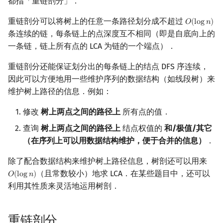
都指「重链剖分」．
镜像站列表
Special Judge
Java 速成
前缀和 & 差分
IDA*
状压 DP
Boyer–Moore 算法
置换和排列
块状数据结构
扫描线
有限状态自动机
求最近公共祖先
Dev-C++
文件操作
Lambda 表达式
归并排序
裴蜀定理 & 一次不定方程
多项式多点求值|快速插值
贝尔数
线性基
AVL 树
重链剖分可以将树上的任意一条路径划分成不超过
𝑂
(
l
o
g
𝑛
)
O
(
log
n
)
条连续的链，每条链上的点深度互不相同（即是自底向上的
致谢
Testlib
Java 进阶
二分
回溯法
数位 DP
Z 函数（扩展 KMP）
弧度制与坐标系
单调栈
旋转卡壳
计算理论基础
换根操作
CLion
pb_ds
堆排序
费马小定理 & 欧拉定理
多项式初等函数
伯努利数
线性映射
红黑树
一条链，链上所有点的 LCA 为链的一个端点）．
Polygon
倍增
Dancing Links
插头 DP
AC 自动机
复数
单调队列
例题
半平面交
字节顺序
Geany
编译优化
桶排序
模逆元
常系数齐次线性递推
Entringer Number
特征多项式
左偏红黑树
重链剖分还能保证划分出的每条链上的结点 DFS 序连续，
因此可以方便地用一些维护序列的数据结构（如线段树）来
OJ 工具
构造
Alpha–Beta 剪枝
计数 DP
后缀数组 (SA)
数论
ST 表
长链剖分
平面最近点对
约瑟夫问题
Xcode
希尔排序
线性同余方程
多项式平移|连续点值平移
Eulerian Number
对角化
AA 树
维护树上路径的信息．例如：
修改
树上两点之间的路径上
所有点的值．
LaTeX 入门
优化
动态 DP
后缀自动机 (SAM)
多项式与生成函数
树状数组
随机增量法
表达式求值
常见应用
GUIDE
锦标赛排序
中国剩余定理
符号化方法
分拆数
Jordan标准型
查询
树上两点之间的路径上
结点权值的
和/极值/其它
Git
概率 DP
后缀平衡树
组合数学
线段树
反演变换
在一台机器上规划任务
长链剖分优化 DP
Sublime Text
Tim 排序
升幂引理
Lagrange 反演
范德蒙德卷积
（在序列上可以用数据结构维护，便于合并的信息）
．
除了配合数据结构来维护树上路径信息，树剖还可以用来
DP 套 DP
广义后缀自动机
线性代数
划分树
计算几何杂项
主元素问题
长链剖分求 k 级祖先
CP Editor
排序相关 STL
阶乘取模
形式幂级数复合|复合逆
Pólya 计数
（且常数较小）地求 LCA．在某些题目中，还可以
𝑂
(
l
o
g
𝑛
)
O
(
log
n
)
DP 优化
后缀树
线性规划
二叉搜索树 & 平衡树
习题
Garsia–Wachs 算法
利用其性质来灵活地运用树剖．
Code::Blocks
排序应用
卢卡斯定理
普通生成函数
图论计数
其它 DP 方法
Manacher
抽象代数
跳表
15-puzzle
同余方程
指数生成函数
重链剖分