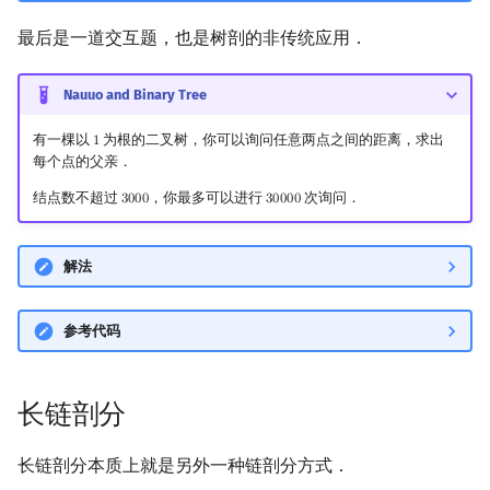
最后是一道交互题，也是树剖的非传统应用．
Nauuo and Binary Tree
有一棵以
为根的二叉树，你可以询问任意两点之间的距离，求出
1
1
每个点的父亲．
结点数不超过
，你最多可以进行
次询问．
3
0
0
0
3
0
0
0
0
3000
30000
解法
参考代码
长链剖分
长链剖分本质上就是另外一种链剖分方式．