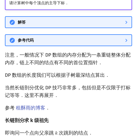
请计算树中每个顶点的主导下标．
解答
参考代码
注意，一般情况下 DP 数组的内存分配为一条重链整体分配
内存，链上不同的结点有不同的首位置指针．
DP 数组的长度我们可以根据子树最深结点算出．
当然长链剖分优化 DP 技巧非常多，包括但是不仅限于打标
记等等．这里不再展开．
参考
租酥雨的博客
．
长链剖分求 k 级祖先
即询问一个点向父亲跳
次跳到的结点．
𝑘
k