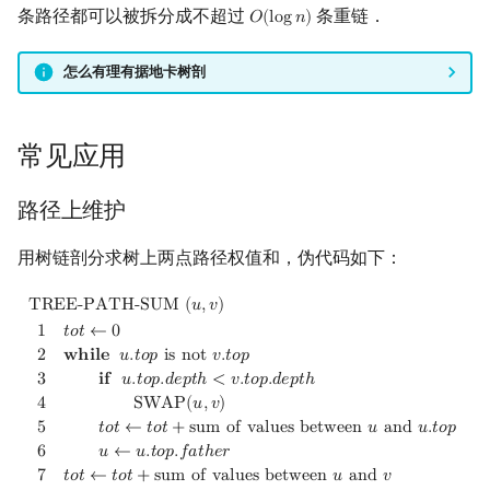
条路径都可以被拆分成不超过
条重链．
𝑂
(
l
o
g
𝑛
)
O
(
log
n
)
怎么有理有据地卡树剖
常见应用
路径上维护
用树链剖分求树上两点路径权值和，伪代码如下：
TREE-PATH-SUM
(
u
,
v
)
1
tot
←
0
2
while
u
.
top
is not
v
.
top
3
if
u
.
top
T
R
E
E
-
P
A
T
H
-
S
U
M
(
𝑢
,
𝑣
)
1
𝑡
𝑜
𝑡
←
0
2
𝐰
𝐡
𝐢
𝐥
𝐞
𝑢
.
𝑡
𝑜
𝑝
i
s
n
o
t
𝑣
.
𝑡
𝑜
𝑝
3
𝐢
𝐟
𝑢
.
𝑡
𝑜
𝑝
.
𝑑
𝑒
𝑝
𝑡
ℎ
<
𝑣
.
𝑡
𝑜
𝑝
.
𝑑
𝑒
𝑝
𝑡
ℎ
4
S
W
A
P
(
𝑢
,
𝑣
)
5
𝑡
𝑜
𝑡
←
𝑡
𝑜
𝑡
+
s
u
m
o
f
v
a
l
u
e
s
b
e
t
w
e
e
n
𝑢
a
n
d
𝑢
.
𝑡
𝑜
𝑝
6
𝑢
←
𝑢
.
𝑡
𝑜
𝑝
.
𝑓
𝑎
𝑡
ℎ
𝑒
𝑟
7
𝑡
𝑜
𝑡
←
𝑡
𝑜
𝑡
+
s
u
m
o
f
v
a
l
u
e
s
b
e
t
w
e
e
n
𝑢
a
n
d
𝑣