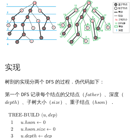
Min_25 筛
洲阁筛
类欧几里德算法
Meissel–Lehmer 算法
连分数
实现
Stern–Brocot 树与 Farey
树剖的实现分两个 DFS 的过程．伪代码如下：
第一个 DFS 记录每个结点的父结点（
）、深度（
𝑓
𝑎
𝑡
ℎ
𝑒
𝑟
father
二次域
）、子树大小（
）、重子结点（
）．
𝑑
𝑒
𝑝
𝑡
ℎ
𝑠
𝑖
𝑧
𝑒
ℎ
𝑠
𝑜
𝑛
depth
size
hson
Pell 方程
TREE-BUILD
(
u
,
dep
)
1
u
.
hson
←
0
2
u
.
hson
.
size
←
0
3
u
.
depth
←
de
T
R
E
E
-
B
U
I
L
D
(
𝑢
,
𝑑
𝑒
𝑝
)
1
𝑢
.
ℎ
𝑠
𝑜
𝑛
←
0
2
𝑢
.
ℎ
𝑠
𝑜
𝑛
.
𝑠
𝑖
𝑧
𝑒
←
0
3
𝑢
.
𝑑
𝑒
𝑝
𝑡
ℎ
←
𝑑
𝑒
𝑝