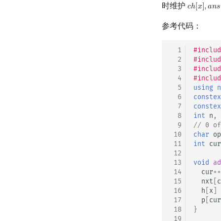
时维护
𝑐
ℎ
[
𝑥
]
,
𝑎
𝑛
𝑠
c
h
[
x
]
,
a
n
s
参考代码：
  1
#includ
  2
#includ
  3
#includ
  4
#includ
  5
using
n
  6
constex
  7
constex
  8
int
n
,
  9
// 0 of
 10
char
op
 11
int
cur
 12
 13
void
ad
 14
cur
++
 15
nxt
[
c
 16
h
[
x
]
 17
p
[
cur
 18
}
 19