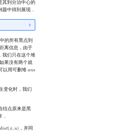
是其到分治中心的
例题中得到展现．
中的所有黑点到
距离信息，由于
，我们只在这个堆
如果没有两个就
可以用可删堆
𝑎
𝑛
𝑠
a
n
s
生变化时，我们
当结点原来是黑
作．
，并同
𝑑
𝑖
𝑠
𝑡
(
𝑥
,
𝑢
)
d
i
s
t
(
x
,
u
)