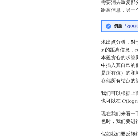
需要消去重复部
距离信息，另一
例题
「ZJOI
求出点分树，对
的距离信息，
𝑥
𝑐
x
c
本题贪心的求答
中插入其自己的
是所有值）的和
存储所有结点的
我们可以根据上
也可以在
𝑂
(
l
o
g
𝑛
O
(
log
n
)
现在我们来看一
色时，我们要进
假如我们要反转