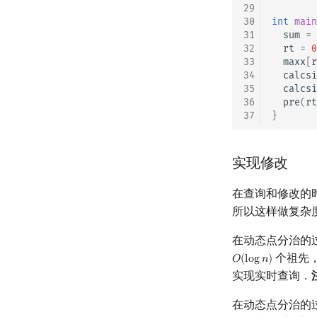
29
30
int
main
31
sum
=
32
rt
=
0
33
maxx
[
r
34
calcsi
35
calcsi
36
pre
(
rt
37
}
实现修改
在查询和修改的
所以这样做复杂
在动态点分治的
个祖先
𝑂
(
l
o
g
𝑛
)
O
(
log
n
)
实现实时查询．
在动态点分治的