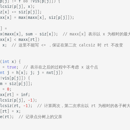
p
[
j
]
!=
f
&&
!
vis
[
p
[
j
]])
{
lcsiz
(
p
[
j
],
x
);
z
[
x
]
+=
siz
[
p
[
j
]];
xx
[
x
]
=
max
(
maxx
[
x
],
siz
[
p
[
j
]]);
]
=
x
(
maxx
[
x
],
sum
-
siz
[
x
]);
// maxx[x] 表示以 x 为根时的
xx
[
x
]
<
maxx
[
rt
])
x
;
// 这里不能写 <= ，保证在第二次 calcsiz 时 rt 不改变
(
int
x
)
{
=
true
;
// 表示在之后的过程中不考虑 x 这个点
nt
j
=
h
[
x
];
j
;
j
=
nxt
[
j
])
!
vis
[
p
[
j
]])
{
m
=
siz
[
p
[
j
]];
=
0
;
xx
[
rt
]
=
inf
;
lcsiz
(
p
[
j
],
-1
);
lcsiz
(
rt
,
-1
);
// 计算两次，第二次求出以 rt 为根时的各子树
[
rt
]
=
x
;
e
(
rt
);
// 记录点分树上的父亲