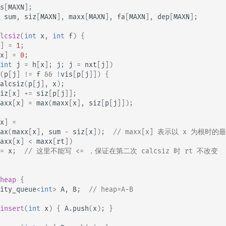
s
[
MAXN
];
sum
,
siz
[
MAXN
],
maxx
[
MAXN
],
fa
[
MAXN
],
dep
[
MAXN
];
lcsiz
(
int
x
,
int
f
)
{
]
=
1
;
x
]
=
0
;
int
j
=
h
[
x
];
j
;
j
=
nxt
[
j
])
(
p
[
j
]
!=
f
&&
!
vis
[
p
[
j
]])
{
alcsiz
(
p
[
j
],
x
);
iz
[
x
]
+=
siz
[
p
[
j
]];
axx
[
x
]
=
max
(
maxx
[
x
],
siz
[
p
[
j
]]);
x
]
=
ax
(
maxx
[
x
],
sum
-
siz
[
x
]);
// maxx[x] 表示以 x 为根时
axx
[
x
]
<
maxx
[
rt
])
=
x
;
// 这里不能写 <= ，保证在第二次 calcsiz 时 rt 不改变
heap
{
ity_queue
<
int
>
A
,
B
;
// heap=A-B
insert
(
int
x
)
{
A
.
push
(
x
);
}