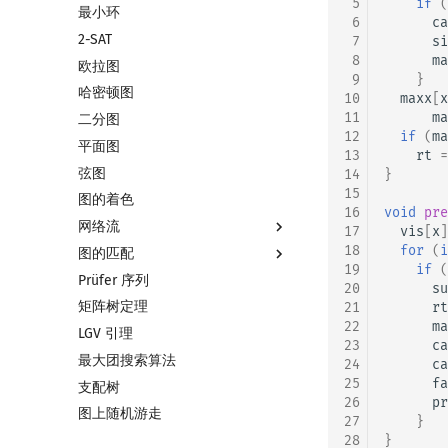
 5
if
(
最小环
双连通分量
 6
ca
2-SAT
割点和桥
 7
si
 8
ma
欧拉图
圆方树
 9
}
哈密顿图
点/边连通度
10
maxx
[
x
11
ma
二分图
12
if
(
ma
平面图
13
rt
=
弦图
14
}
15
图的着色
16
void
pre
网络流
17
vis
[
x
]
18
for
(
i
图的匹配
网络流简介
19
if
(
Prüfer 序列
最大流
图匹配
20
su
矩阵树定理
最小割
二分图最大匹配
21
rt
22
ma
LGV 引理
费用流
二分图最大权匹配
23
ca
最大团搜索算法
上下界网络流
一般图最大匹配
24
ca
25
fa
支配树
Stoer–Wagner 算法
一般图最大权匹配
26
pr
图上随机游走
稳定匹配
27
}
28
}