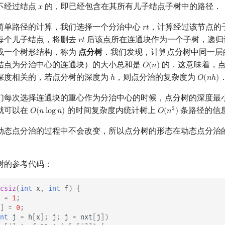
不经过结点
的，即已经包含在其所有儿子结点子树中的路径．
𝑥
x
简单路径的计算，我们选择一个分治中心
，计算经过该节点的
𝑟
𝑡
r
t
每个儿子结点，将删去
后该点所在连通块作为一个子树，递归
𝑟
𝑡
r
t
成一个树形结构，称为
点分树
．我们发现，计算点分树中同一层
结点为分治中心的连通块）的大小总和是
的．这意味着，
𝑂
(
𝑛
)
O
(
n
)
深度相关的，若点分树的深度为
，则点分治的复杂度为
ℎ
𝑂
(
𝑛
ℎ
)
h
O
(
n
h
)
们每次选择连通块的重心作为分治中心的时候，点分树的深度最
就可以在
的时间复杂度内统计树上
条路径的信
2
𝑂
(
𝑛
l
o
g
𝑛
)
𝑂
(
𝑛
)
O
(
n
log
n
)
O
(
n
2
)
动态点分治的过程中不会改变，所以点分树的形态在动态点分治
树的参考代码：
csiz
(
int
x
,
int
f
)
{
=
1
;
]
=
0
;
nt
j
=
h
[
x
];
j
;
j
=
nxt
[
j
])