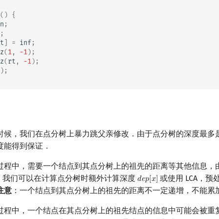
()
{
n
;
;
t
]
=
inf
;
z
(
1
,
-1
);
z
(
rt
,
-1
);
);
时候，我们在点分树上暴力跳父亲修改．由于点分树的深度最多
度能得到保证．
过程中，需要一个结点到其点分树上的祖先的距离等其他信息，
，我们可以在计算点分树时额外计算深度
或使用 LCA，
𝑑
𝑒
𝑝
[
𝑥
]
d
e
p
[
x
]
注意
：一个结点到其点分树上的祖先的距离不一定递增，不能累
过程中，一个结点在其点分树上的祖先结点的信息中可能会被重