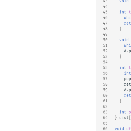
 43
void
 44
 45
int
t
 46
whi
 47
ret
 48
}
 49
 50
void
 51
whi
 52
A
.
p
 53
}
 54
 55
int
t
 56
int
 57
pop
 58
ret
 59
A
.
p
 60
ret
 61
}
 62
 63
int
s
 64
}
dist
[
 65
 66
void
df