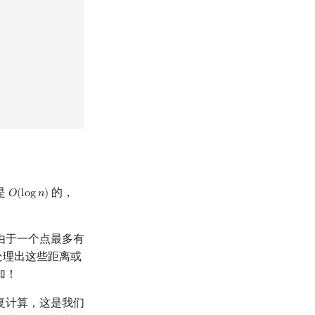
是
的，
𝑂
(
l
o
g
𝑛
)
O
(
log
n
)
由于一个点最多有
预处理出这些距离或
加！
复计算，这是我们