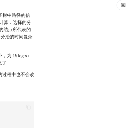
子树中路径的信
计算．选择的分
的结点所代表的
点分治的时间复杂
．
小，为
𝑂
(
l
o
g
𝑛
)
O
(
log
n
)
息了．
的过程中也不会改