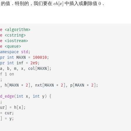
的值．特别的，我们要在
中插入或删除值
．
𝑐
ℎ
[
𝑥
]
0
c
h
[
x
]
0
e
<algorithm>
e
<cstring>
e
<iostream>
e
<queue>
amespace
std
;
pr
int
MAXN
=
100010
;
pr
int
inf
=
2e9
;
a
,
b
,
m
,
x
,
col
[
MAXN
];
f 1 on
;
,
h
[
MAXN
*
2
],
nxt
[
MAXN
*
2
],
p
[
MAXN
*
2
];
d_edge
(
int
x
,
int
y
)
{
;
ur
]
=
h
[
x
];
=
cur
;
]
=
y
;