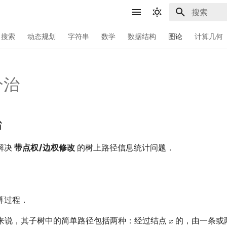
键入以开始
搜索
动态规划
字符串
数学
数据结构
图论
计算几何
分治
治
解决
带点权/边权修改
的树上路径信息统计问题．
算过程．
来说，其子树中的简单路径包括两种：经过结点
的，由一条或
𝑥
x