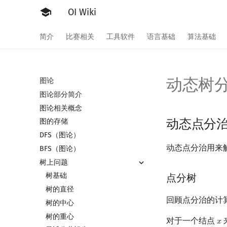
OI Wiki
简介
比赛相关
工具软件
语言基础
算法基础
动态树
图论
图论部分简介
图论相关概念
动态点分
图的存储
DFS（图论）
动态点分治用来
BFS（图论）
树上问题
树基础
点分树
树的直径
回顾点分治的计
树的中心
树的重心
对于一个结点
𝑥
x