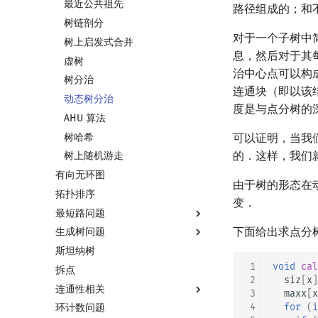
最近公共祖先
路径组成的；和
树链剖分
对于一个子树中
树上启发式合并
息，然后对于其
虚树
治中心点可以构
树分治
连通块（即以该
动态树分治
度是与点分树的
AHU 算法
树哈希
可以证明，当我
的．这样，我们
树上随机游走
有向无环图
由于树的形态在
拓扑排序
变．
最短路问题
下面给出求点分
生成树问题
最短路
斯坦纳树
差分约束
最小生成树
 1
void
cal
拆点
k 短路
最小树形图
 2
siz
[
x
]
连通性相关
同余最短路
最小直径生成树
 3
maxx
[
x
 4
for
(
i
环计数问题
强连通分量