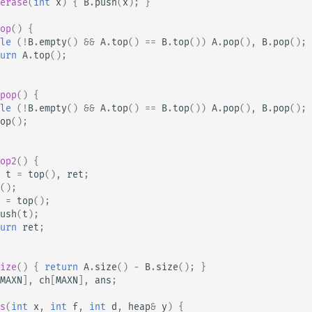
erase
(
int
x
)
{
B
.
push
(
x
);
}
op
()
{
le
(
!
B
.
empty
()
&&
A
.
top
()
==
B
.
top
())
A
.
pop
(),
B
.
pop
();
urn
A
.
top
();
pop
()
{
le
(
!
B
.
empty
()
&&
A
.
top
()
==
B
.
top
())
A
.
pop
(),
B
.
pop
();
op
();
op2
()
{
t
=
top
(),
ret
;
();
=
top
();
ush
(
t
);
urn
ret
;
ize
()
{
return
A
.
size
()
-
B
.
size
();
}
MAXN
],
ch
[
MAXN
],
ans
;
s
(
int
x
,
int
f
,
int
d
,
heap
&
y
)
{