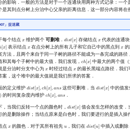
分的影响．一般的方法是对于一个连通块用两种方式记录：一个
个是其到点分树上分治中心父亲的距离信息．这一部分内容将在
2007」捉迷藏
于每个结点
维护两个
可删堆
．
存储结点
代表的连通块
𝑥
𝑑
𝑖
𝑠
𝑡
[
𝑥
]
𝑥
x
d
i
s
t
[
x
]
x
表示结点
在点分树上的所有儿子和它自己中的黑点到
的
ℎ
[
𝑥
]
𝑥
𝑥
h
[
x
]
x
x
案方法，且两个来自于同一子树的路径不能成为一条完成的路径
值和其每个子树中的最大值．我们发现，
中最大的两个值（
𝑐
ℎ
[
𝑥
]
c
h
[
x
]
就是分治时分支中心为
时经过结点
的最长黑端点路径．我们
𝑥
𝑥
x
x
答案，这个堆中的最大值就是我们所求的答案．
面的定义维护
这些可删堆．当
中的值发
𝑑
𝑖
𝑠
𝑡
[
𝑥
]
,
𝑐
ℎ
[
𝑥
]
,
𝑎
𝑛
𝑠
𝑑
𝑖
𝑠
𝑡
[
𝑥
]
d
i
s
t
[
x
]
,
c
h
[
x
]
,
a
n
s
d
i
s
t
[
x
]
的时间复杂度内维护
．
)
𝑐
ℎ
[
𝑥
]
,
𝑎
𝑛
𝑠
c
h
[
x
]
,
a
n
s
下，当我们反转一个点的颜色时，
值会发生怎样的改变．
𝑑
𝑖
𝑠
𝑡
[
𝑥
]
d
i
s
t
[
x
]
行的是删除操作；当结点原来是白色时，我们要进行的是插入操
结点
的颜色．对于其所有祖先
，我们在
中插入或删除
𝑥
𝑢
𝑑
𝑖
𝑠
𝑡
[
𝑢
]
x
u
d
i
s
t
[
u
]