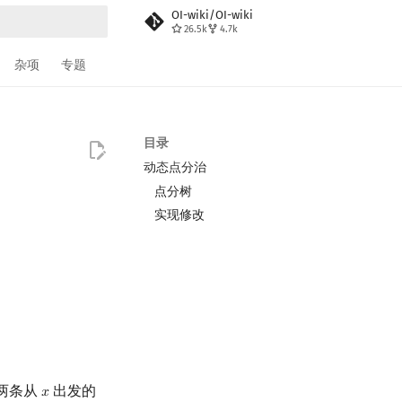
OI-wiki/OI-wiki
26.5k
4.7k
搜索
杂项
专题
目录
动态点分治
点分树
实现修改
两条从
出发的
𝑥
x