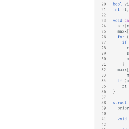
 20
bool
vi
 21
int
rt
,
 22
 23
void
ca
 24
siz
[
x
 25
maxx
[
 26
for
(
 27
if
 28
c
 29
s
 30
m
 31
}
 32
maxx
[
 33
m
 34
if
(
m
 35
rt
 36
}
 37
 38
struct
 39
prior
 40
 41
void
 42