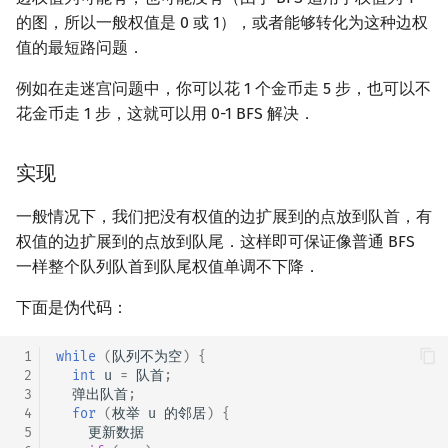
的图，所以一般权值是 0 或 1），或者能够转化为这种边权
值的最短路问题．
例如在走迷宫问题中，你可以花 1 个金币走 5 步，也可以不
花金币走 1 步，这就可以用 0-1 BFS 解决．
实现
一般情况下，我们把没有权值的边扩展到的点放到队首，有
权值的边扩展到的点放到队尾．这样即可保证像普通 BFS
一样整个队列队首到队尾权值单调不下降．
下面是伪代码：
 1
while
(
队列不为空
)
{
 2
int
u
=
队首
;
 3
弹出队首
;
 4
for
(
枚举
u
的邻居
)
{
 5
更新数据