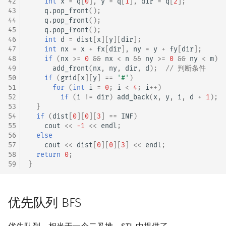
42
int
x
=
q
[
0
],
y
=
q
[
1
],
dir
=
q
[
2
];
43
q
.
pop_front
();
44
q
.
pop_front
();
45
q
.
pop_front
();
46
int
d
=
dist
[
x
][
y
][
dir
];
47
int
nx
=
x
+
fx
[
dir
],
ny
=
y
+
fy
[
dir
];
48
if
(
nx
>=
0
&&
nx
<
n
&&
ny
>=
0
&&
ny
<
m
)
49
add_front
(
nx
,
ny
,
dir
,
d
);
// 判断条件
50
if
(
grid
[
x
][
y
]
==
'#'
)
51
for
(
int
i
=
0
;
i
<
4
;
i
++
)
52
if
(
i
!=
dir
)
add_back
(
x
,
y
,
i
,
d
+
1
);
53
}
54
if
(
dist
[
0
][
0
][
3
]
==
INF
)
55
cout
<<
-1
<<
endl
;
56
else
57
cout
<<
dist
[
0
][
0
][
3
]
<<
endl
;
58
return
0
;
59
}
优先队列 BFS