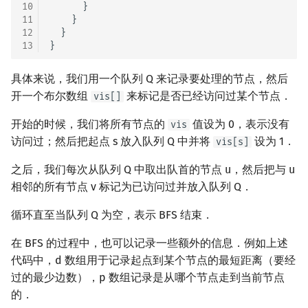
10
      }

回文树
概率论
可持久化数据结构
Kahan 求和
二次剩余
11
    }

12
  }

13
序列自动机
博弈论
树套树
珂朵莉树/颜色段均摊
阶 & 原根
具体来说，我们用一个队列 Q 来记录要处理的节点，然后
最小表示法
数值算法
K-D Tree
空间优化简介
离散对数
开一个布尔数组
来标记是否已经访问过某个节点．
vis[]
Lyndon 分解
序理论
动态树
高次剩余 & 单位根
开始的时候，我们将所有节点的
值设为 0，表示没有
vis
访问过；然后把起点 s 放入队列 Q 中并将
设为 1．
vis[s]
Main–Lorentz 算法
杨氏矩阵
析合树
数论分块
之后，我们每次从队列 Q 中取出队首的节点 u，然后把与 u
拟阵
PQ 树
狄利克雷卷积
相邻的所有节点 v 标记为已访问过并放入队列 Q．
循环直至当队列 Q 为空，表示 BFS 结束．
Berlekamp–Massey 算法
手指树
莫比乌斯反演
在 BFS 的过程中，也可以记录一些额外的信息．例如上述
霍夫曼树
杜教筛
代码中，d 数组用于记录起点到某个节点的最短距离（要经
过的最少边数），p 数组记录是从哪个节点走到当前节点
Powerful Number 筛
的．