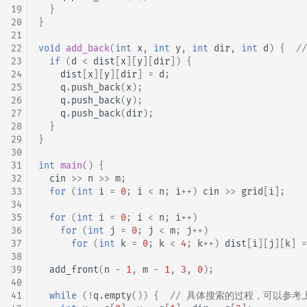
19
}
20
}
21
22
void
add_back
(
int
x
,
int
y
,
int
dir
,
int
d
)
{
/
23
if
(
d
<
dist
[
x
][
y
][
dir
])
{
24
dist
[
x
][
y
][
dir
]
=
d
;
25
q
.
push_back
(
x
);
26
q
.
push_back
(
y
);
27
q
.
push_back
(
dir
);
28
}
29
}
30
31
int
main
()
{
32
cin
>>
n
>>
m
;
33
for
(
int
i
=
0
;
i
<
n
;
i
++
)
cin
>>
grid
[
i
];
34
35
for
(
int
i
=
0
;
i
<
n
;
i
++
)
36
for
(
int
j
=
0
;
j
<
m
;
j
++
)
37
for
(
int
k
=
0
;
k
<
4
;
k
++
)
dist
[
i
][
j
][
k
]
=
38
39
add_front
(
n
-
1
,
m
-
1
,
3
,
0
);
40
41
while
(
!
q
.
empty
())
{
// 具体搜索的过程，可以参考