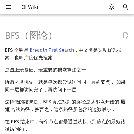
OI Wiki
键
入
BFS（图论）
Getting Started
比赛相关简介
工具软件简介
语言基础简介
算法基础简介
搜索部分简介
动态规划部分简介
字符串部分简介
数学部分简介
数据结构部分简介
实现
树基础
最短路
最小生成树
强连通分量
网络流简介
图匹配
计算几何部分简介
杂项简介
RMQ
OI 赛事与赛制
题型概述
读入、输出优化
Vim
评测工具简介
Testlib 简介
Hello, World!
C++ 标准库简介
类
复杂度简介
排序简介
DP 优化简介
后缀数组简介
数字系统简介
数论基础
多项式与生成函数简介
排列组合
线性代数简介
线性规划基础
基本概念
基本概念
博弈论简介
插值
并查集
堆简介
分块思想
线段树基础
二叉搜索树 & 平衡树
可持久化数据结构简介
线段树套线段树
Link Cut Tree
离线算法简介
随机函数
以
BFS 全称是
Breadth First Search
，中文名是宽度优先搜
开
关于本项目
赛事
代码编辑工具
C++ 基础
复杂度
DFS（搜索）
动态规划基础
字符串基础
布尔代数
栈
open-closed 表
树的直径
差分约束
最小树形图
双连通分量
最大流
二分图最大匹配
二维计算几何基础
离散化
并查集应用
ICPC/CCPC 赛事与赛制
交互题
分段打表
Emacs
Arbiter
通用
C++ 语法基础
STL 容器
命名空间
均摊复杂度
选择排序
单调队列/单调栈优化
最优原地后缀排序算法
进位制
模算术简介
代数基本定理
抽屉原理
向量
单纯形法
群论
条件概率与独立性
公平组合游戏
数值积分
并查集复杂度
二叉堆
块状数组
线段树合并 & 分裂
Treap
可持久化线段树
平衡树套线段树
全局平衡二叉树
CDQ 分治
随机化技巧
索，也叫广度优先搜索．
始
如何参与
题型
评测工具
C++ 标准库
枚举
BFS（搜索）
记忆化搜索
标准库
数字系统
队列
在树/图上 BFS
树的中心
k 短路
最小直径生成树
割点和桥
最小割
二分图最大权匹配
三维计算几何基础
双指针
括号序列
是图上最基础、最重要的搜索算法之一．
常见错误
VS Code
Cena
Generator
变量
STL 算法
值类别
冒泡排序
斜率优化
平衡三进制
素数
快速傅里叶变换
容斥原理
内积和外积
环论
随机变量
零和游戏
高斯消元
配对堆
块状链表
李超线段树
Splay 树
可持久化块状数组
线段树套平衡树
Euler Tour Tree
整体二分
爬山算法
搜
所谓宽度优先．就是每次都尝试访问同一层的节点． 如果
OI Wiki 不是什么
学习路线
命令行
C++ 进阶
模拟
双向搜索
背包 DP
字符串匹配
位操作
链表
树的重心
同余最短路
圆方树
费用流
一般图最大匹配
距离
离线算法
线段树与离线询问
BFS 序列
常见技巧
Atom
CCR Plus
Validator
运算
bitset
重载运算符
插入排序
四边形不等式优化
格雷码
最大公约数
快速数论变换
斐波那契数列
矩阵
域论
随机变量的数字特征
非公平组合游戏
牛顿迭代法
左偏树
树分块
猫树
WBLT
可持久化平衡树
树状数组套权值线段树
Top Tree
莫队算法
模拟退火
索
同一层都访问完了，再访问下一层．
格式手册
学习资源
命令行编译与调试
C++ 与其他常用语言的区别
递归 & 分治
启发式搜索
区间 DP
字符串哈希
二进制集合操作
哈希表
最近公共祖先
点/边连通度
上下界网络流
一般图最大权匹配
Pick 定理
分数规划
一般图上 BFS
Eclipse
Lemon
Interactor
流程控制语句
string
引用
计数排序
Slope Trick 优化
欧拉函数
快速沃尔什变换
错位排列
初等变换
Schreier–Sims 算法
概率不等式
Sqrt Tree
区间最值操作 & 区间历史
替罪羊树
可持久化字典树
分块套树状数组
这样做的结果是，BFS 算法找到的路径是从起点开始的
最
值
短
合法路径．换言之，这条路径所包含的边数最小．
数学符号表
技巧
编译器
Pascal 转 C++ 急救
贪心
A*
DAG 上的 DP
字典树 (Trie)
高精度计算
并查集
应用
树链剖分
Stoer–Wagner 算法
稳定匹配
三角剖分
随机化
Notepad++
Checker
高级数据类型
pair
常量
基数排序
WQS 二分
筛法
Chirp Z 变换
卡特兰数
行列式
笛卡尔树
可持久化可并堆
Kinetic Tournament Tree
在 BFS 结束时，每个节点都是通过从起点到该点的最短路
F.A.Q.
出题
WSL (Windows 10)
Python 速成
排序
迭代加深搜索
树形 DP
前缀函数与 KMP 算法
快速幂
堆
双端队列 BFS
树上启发式合并
凸包
悬线法
Kate
函数
新版 C++ 特性
快速排序
状态设计优化
分解质因数
多项式牛顿迭代
斯特林数
线性空间
Size Balanced Tree
径访问的．