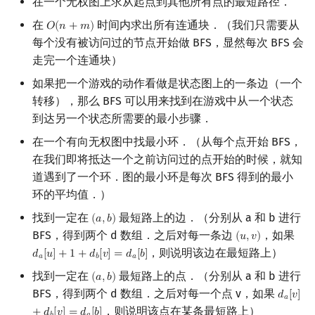
在一个无权图上求从起点到其他所有点的最短路径．
在
时间内求出所有连通块．（我们只需要从
𝑂
(
𝑛
+
𝑚
)
O
(
n
+
m
)
每个没有被访问过的节点开始做 BFS，显然每次 BFS 会
走完一个连通块）
如果把一个游戏的动作看做是状态图上的一条边（一个
转移），那么 BFS 可以用来找到在游戏中从一个状态
到达另一个状态所需要的最小步骤．
在一个有向无权图中找最小环．（从每个点开始 BFS，
在我们即将抵达一个之前访问过的点开始的时候，就知
道遇到了一个环．图的最小环是每次 BFS 得到的最小
环的平均值．）
找到一定在
最短路上的边．（分别从 a 和 b 进行
(
𝑎
,
𝑏
)
(
a
,
b
)
BFS，得到两个 d 数组．之后对每一条边
，如果
(
𝑢
,
𝑣
)
(
u
,
v
)
，则说明该边在最短路上）
𝑑
[
𝑢
]
+
1
+
𝑑
[
𝑣
]
=
𝑑
[
𝑏
]
d
a
[
u
]
+
1
+
d
b
[
v
]
=
d
a
[
b
]
𝑎
𝑏
𝑎
找到一定在
最短路上的点．（分别从 a 和 b 进行
(
𝑎
,
𝑏
)
(
a
,
b
)
BFS，得到两个 d 数组．之后对每一个点 v，如果
𝑑
[
𝑣
]
d
a
[
v
]
+
𝑎
，则说明该点在某条最短路上）