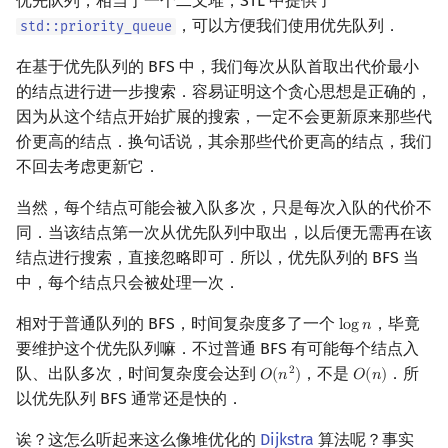
优先队列，相当于一个二叉堆，STL 中提供了
，可以方便我们使用优先队列．
std::priority_queue
在基于优先队列的 BFS 中，我们每次从队首取出代价最小
的结点进行进一步搜索．容易证明这个贪心思想是正确的，
因为从这个结点开始扩展的搜索，一定不会更新原来那些代
价更高的结点．换句话说，其余那些代价更高的结点，我们
不回去考虑更新它．
当然，每个结点可能会被入队多次，只是每次入队的代价不
同．当该结点第一次从优先队列中取出，以后便无需再在该
结点进行搜索，直接忽略即可．所以，优先队列的 BFS 当
中，每个结点只会被处理一次．
相对于普通队列的 BFS，时间复杂度多了一个
，毕竟
l
o
g
𝑛
log
n
要维护这个优先队列嘛．不过普通 BFS 有可能每个结点入
队、出队多次，时间复杂度会达到
，不是
．所
2
𝑂
(
𝑛
)
𝑂
(
𝑛
)
O
(
n
2
)
O
(
n
)
以优先队列 BFS 通常还是快的．
诶？这怎么听起来这么像堆优化的
Dijkstra
算法呢？事实