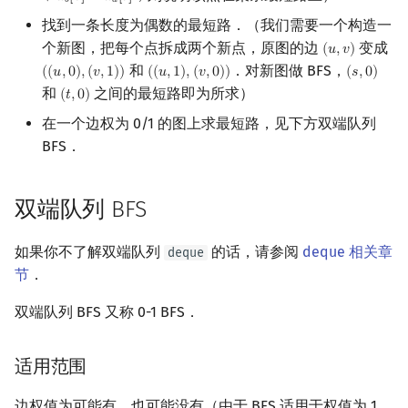
+
𝑑
[
𝑣
]
=
𝑑
[
𝑏
]
𝑏
𝑎
找到一条长度为偶数的最短路．（我们需要一个构造一
个新图，把每个点拆成两个新点，原图的边
变成
(
𝑢
,
𝑣
)
(
u
,
v
)
和
．对新图做 BFS，
(
(
𝑢
,
0
)
,
(
𝑣
,
1
)
)
(
(
𝑢
,
1
)
,
(
𝑣
,
0
)
)
(
𝑠
,
0
)
(
(
u
,
0
)
,
(
v
,
1
)
)
(
(
u
,
1
)
,
(
v
,
0
)
)
(
s
,
0
)
和
之间的最短路即为所求）
(
𝑡
,
0
)
(
t
,
0
)
在一个边权为 0/1 的图上求最短路，见下方双端队列
BFS．
双端队列 BFS
如果你不了解双端队列
的话，请参阅
deque 相关章
deque
节
．
双端队列 BFS 又称 0-1 BFS．
适用范围
边权值为可能有，也可能没有（由于 BFS 适用于权值为 1