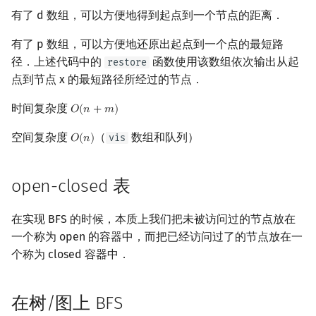
Min_25 筛
有了 d 数组，可以方便地得到起点到一个节点的距离．
有了 p 数组，可以方便地还原出起点到一个点的最短路
洲阁筛
径．上述代码中的
函数使用该数组依次输出从起
restore
点到节点 x 的最短路径所经过的节点．
类欧几里德算法
时间复杂度
𝑂
(
𝑛
+
𝑚
)
O
(
n
+
m
)
Meissel–Lehmer 算法
空间复杂度
（
数组和队列）
vis
𝑂
(
𝑛
)
O
(
n
)
连分数
open-closed 表
Stern–Brocot 树与 Farey
在实现 BFS 的时候，本质上我们把未被访问过的节点放在
二次域
一个称为 open 的容器中，而把已经访问过了的节点放在一
Pell 方程
个称为 closed 容器中．
在树/图上 BFS