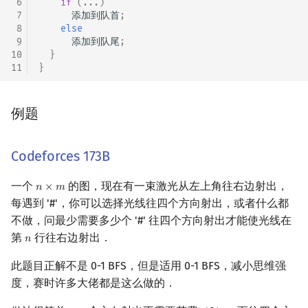
 6
if
(...)
 7
添加到队首
;
 8
else
 9
添加到队尾
;
10
}
11
}
例题
Codeforces 173B
一个
的图，现在有一束激光从左上角往右边射出，
𝑛
×
𝑚
n
×
m
每遇到 '#'，你可以选择光线往四个方向射出，或者什么都
不做，问最少需要多少个 '#' 往四个方向射出才能使光线在
第
行往右边射出．
𝑛
n
此题目正解不是 0-1 BFS，但是适用 0-1 BFS，减小思维强
度，赛时许多大佬都是这么做的．