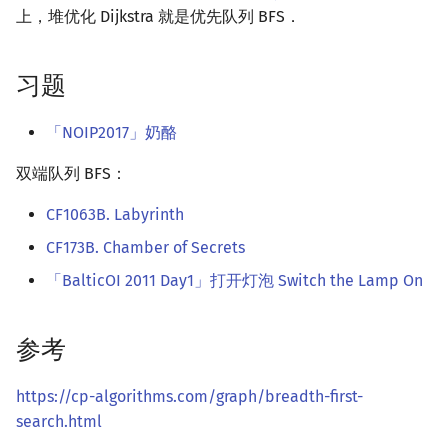
上，堆优化 Dijkstra 就是优先队列 BFS．
习题
「NOIP2017」奶酪
双端队列 BFS：
CF1063B. Labyrinth
CF173B. Chamber of Secrets
「BalticOI 2011 Day1」打开灯泡 Switch the Lamp On
参考
https://cp-algorithms.com/graph/breadth-first-
search.html