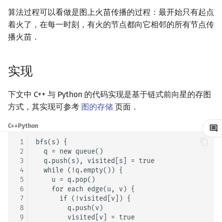
算法过程可以看做是图上火苗传播的过程：最开始只有起点
镜像站列表
Special Judge
Java 速成
前缀和 & 差分
IDA*
状压 DP
Boyer–Moore 算法
置换和排列
块状数据结构
虚树
扫描线
有限状态自动机
适用范围
Dev-C++
文件操作
Lambda 表达式
归并排序
裴蜀定理 & 一次不定方程
多项式多点求值|快速插值
贝尔数
线性基
AVL 树
着火了，在每一时刻，有火的节点都向它相邻的所有节点传
播火苗．
致谢
Testlib
Java 进阶
二分
回溯法
数位 DP
Z 函数（扩展 KMP）
弧度制与坐标系
单调栈
树分治
旋转卡壳
计算理论基础
实现
CLion
pb_ds
堆排序
费马小定理 & 欧拉定理
多项式初等函数
伯努利数
线性映射
红黑树
Polygon
倍增
Dancing Links
插头 DP
AC 自动机
复数
单调队列
动态树分治
半平面交
字节顺序
例题
Geany
编译优化
桶排序
模逆元
常系数齐次线性递推
Entringer Number
特征多项式
左偏红黑树
实现
OJ 工具
构造
Alpha–Beta 剪枝
计数 DP
后缀数组 (SA)
数论
ST 表
AHU 算法
平面最近点对
约瑟夫问题
Codeforces 173B
Xcode
希尔排序
线性同余方程
多项式平移|连续点值平移
Eulerian Number
对角化
AA 树
下文中 C++ 与 Python 的代码实现是基于链式前向星的存图
方式，其实现可参考
图的存储
页面．
LaTeX 入门
优化
动态 DP
后缀自动机 (SAM)
多项式与生成函数
树状数组
树哈希
随机增量法
表达式求值
代码
GUIDE
锦标赛排序
中国剩余定理
符号化方法
分拆数
Jordan标准型
C++
Python
Git
概率 DP
后缀平衡树
组合数学
线段树
优先队列 BFS
树上随机游走
反演变换
在一台机器上规划任务
Sublime Text
Tim 排序
升幂引理
Lagrange 反演
范德蒙德卷积
 1
bfs(s) {

 2
  q = new queue()

DP 套 DP
广义后缀自动机
线性代数
划分树
习题
计算几何杂项
主元素问题
CP Editor
排序相关 STL
阶乘取模
形式幂级数复合|复合逆
Pólya 计数
 3
  q.push(s), visited[s] = true

 4
  while (!q.empty()) {

 5
    u = q.pop()

DP 优化
后缀树
线性规划
二叉搜索树 & 平衡树
参考
Garsia–Wachs 算法
Code::Blocks
排序应用
卢卡斯定理
普通生成函数
图论计数
 6
    for each edge(u, v) {

 7
      if (!visited[v]) {

 8
        q.push(v)

其它 DP 方法
Manacher
抽象代数
跳表
15-puzzle
同余方程
指数生成函数
 9
        visited[v] = true
