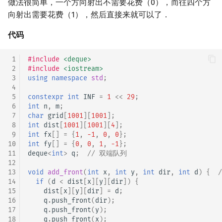
做法很简单，一个方向射出不需要花费（0），而往四个方
向射出需要花费（1），然后直接来就可以了．
代码
 1
#include
<deque>
 2
#include
<iostream>
 3
using
namespace
std
;
 4
 5
constexpr
int
INF
=
1
<<
29
;
 6
int
n
,
m
;
 7
char
grid
[
1001
][
1001
];
 8
int
dist
[
1001
][
1001
][
4
];
 9
int
fx
[]
=
{
1
,
-1
,
0
,
0
};
10
int
fy
[]
=
{
0
,
0
,
1
,
-1
};
11
deque
<
int
>
q
;
// 双端队列
12
13
void
add_front
(
int
x
,
int
y
,
int
dir
,
int
d
)
{
14
if
(
d
<
dist
[
x
][
y
][
dir
])
{
15
dist
[
x
][
y
][
dir
]
=
d
;
16
q
.
push_front
(
dir
);
17
q
.
push_front
(
y
);
18
q
.
push_front
(
x
);