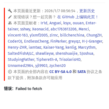
本页面最近更新：
2026/1/7 08:56:54
，
更新历史
发现错误？想一起完善？
在 GitHub 上编辑此页！
本页面贡献者：
Ir1d
,
Anguei
,
ksyx
,
ouuan
,
Enter-
tainer
,
sshwy
,
Xeonacid
,
abc1763613206
,
Menci
,
vincent-163
,
ylxmf2005
,
zirnc
,
billchenchina
,
ChungZH
,
CoderOJ
,
EndlessCheng
,
FinParker
,
greyqz
,
H-J-Granger
,
Henry-ZHR
,
iamtwz
,
Kaiser-Yang
,
kenlig
,
Marcythm
,
SaltedFishAJLC
,
shawlleyw
,
shenshuaijie
,
SJoshua
,
StudyingFather
,
Tiphereth-A
,
TrisolarisHD
,
Unnamed2964
,
yjl9903
,
zychen20
本页面的全部内容在
CC BY-SA 4.0
和
SATA
协议之条
款下提供，附加条款亦可能应用