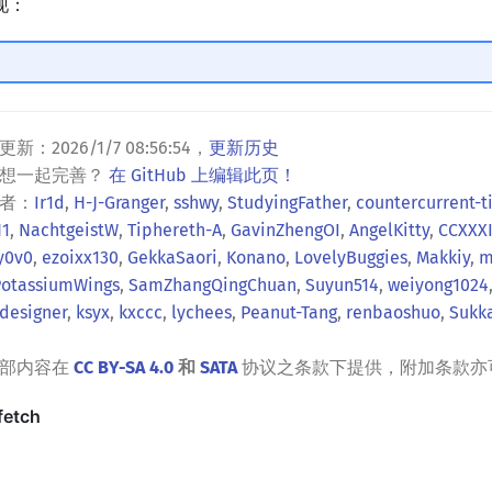
现：
更新：
2026/1/7 08:56:54
，
更新历史
？想一起完善？
在 GitHub 上编辑此页！
者：
Ir1d
,
H-J-Granger
,
sshwy
,
StudyingFather
,
countercurrent-
H1
,
NachtgeistW
,
Tiphereth-A
,
GavinZhengOI
,
AngelKitty
,
CCXXX
y0v0
,
ezoixx130
,
GekkaSaori
,
Konano
,
LovelyBuggies
,
Makkiy
,
m
PotassiumWings
,
SamZhangQingChuan
,
Suyun514
,
weiyong1024
designer
,
ksyx
,
kxccc
,
lychees
,
Peanut-Tang
,
renbaoshuo
,
Sukk
全部内容在
CC BY-SA 4.0
和
SATA
协议之条款下提供，附加条款亦