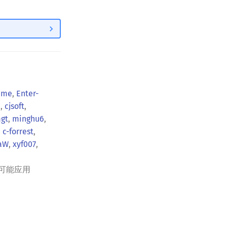
time
,
Enter-
I
,
cjsoft
,
gt
,
minghu6
,
,
c-forrest
,
aW
,
xyf007
,
可能应用