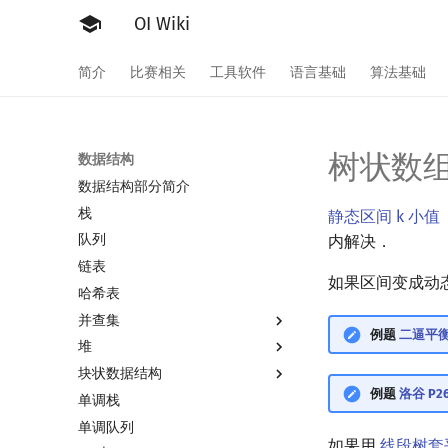
OI Wiki
简介
比赛相关
工具软件
语言基础
算法基础
树状数
数据结构
数据结构部分简介
栈
静态区间 k 小值（PO
队列
内解决．
链表
如果区间变成动
哈希表
并查集
例题
二逼平
堆
并查集
块状数据结构
并查集复杂度
堆简介
例题
洛谷 P261
单调栈
二叉堆
分块思想
单调队列
配对堆
块状数组
如果用
线段树套