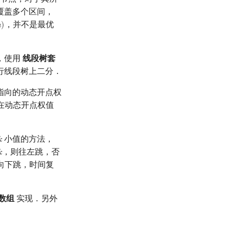
覆盖多个区间，
，并不是最优

)
)
，使用
线段树套
行线段树上二分．
指向的动态开点权
在动态开点权值
小值的方法，

k
，则往左跳，否

k
向下跳，时间复
数组
实现．另外