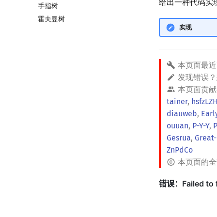
给出一种代码实
手指树
Euler Tour Tree
霍夫曼树
Top Tree
实现
本页面最近
发现错误
本页面贡献
tainer
,
hsfzLZ
diauweb
,
Earl
ouuan
,
P-Y-Y
,
Gesrua
,
Great-
ZnPdCo
本页面的