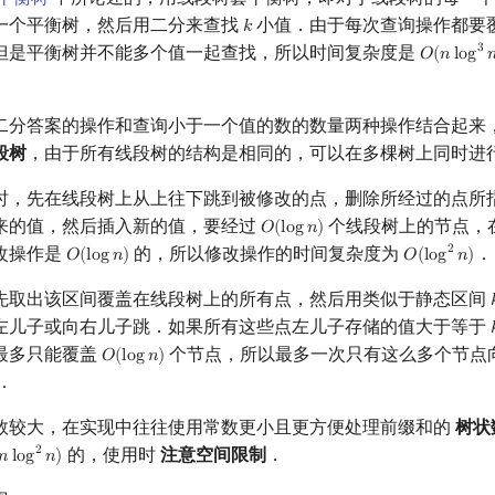
一个平衡树，然后用二分来查找
小值．由于每次查询操作都要
𝑘
k
但是平衡树并不能多个值一起查找，所以时间复杂度是
3
𝑂
(
𝑛
l
o
g

O
(
n
log
3
n
二分答案的操作和查询小于一个值的数的数量两种操作结合起来
段树
，由于所有线段树的结构是相同的，可以在多棵树上同时进
时，先在线段树上从上往下跳到被修改的点，删除所经过的点所
来的值，然后插入新的值，要经过
个线段树上的节点，
𝑂
(
l
o
g
𝑛
)
O
(
log
n
)
改操作是
的，所以修改操作的时间复杂度为
．
2
𝑂
(
l
o
g
𝑛
)
𝑂
(
l
o
g
𝑛
)
O
(
log
n
)
O
(
log
2
n
)
先取出该区间覆盖在线段树上的所有点，然后用类似于静态区间

左儿子或向右儿子跳．如果所有这些点左儿子存储的值大于等于

最多只能覆盖
个节点，所以最多一次只有这么多个节点
𝑂
(
l
o
g
𝑛
)
O
(
log
n
)
．
数较大，在实现中往往使用常数更小且更方便处理前缀和的
树状
的，使用时
注意空间限制
．
2
𝑛
l
o
g
𝑛
)
n
log
2
n
)