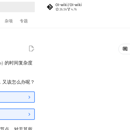
OI-wiki/OI-wiki
26.5k
4.7k
搜索
杂项
专题
的时间复杂度
𝑛
)
)
，又该怎么办呢？
节点，对于其所