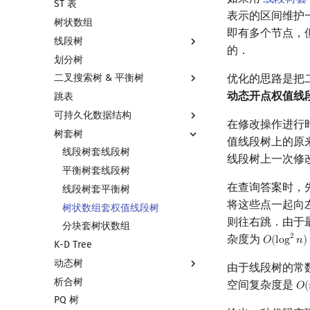
ST 表
左偏树
块状链表
表示的区间维护
树状数组
树分块
即有多个节点，
线段树
Sqrt Tree
的．
划分树
线段树基础
优化的思路是把
二叉搜索树 & 平衡树
线段树合并 & 分裂
动态开点权值线
跳表
李超线段树
二叉搜索树 & 平衡树
可持久化数据结构
猫树
Treap
在修改操作进行
树套树
区间最值操作 & 区间历史最值
Splay 树
可持久化数据结构简介
值线段树上的原
Kinetic Tournament Tree
WBLT
可持久化线段树
线段树套线段树
线段树上一次修
替罪羊树
可持久化块状数组
平衡树套线段树
在查询答案时，
笛卡尔树
可持久化平衡树
线段树套平衡树
将这些点一起向
Size Balanced Tree
可持久化字典树
树状数组套权值线段树
则往右跳．由于
AVL 树
可持久化可并堆
分块套树状数组
杂度为
2
𝑂
(
l
o
g
𝑛
)
O
(
log
2
n
)
K-D Tree
红黑树
动态树
左偏红黑树
由于线段树的常
析合树
AA 树
Link Cut Tree
空间复杂度是
𝑂
(
O
(
PQ 树
全局平衡二叉树