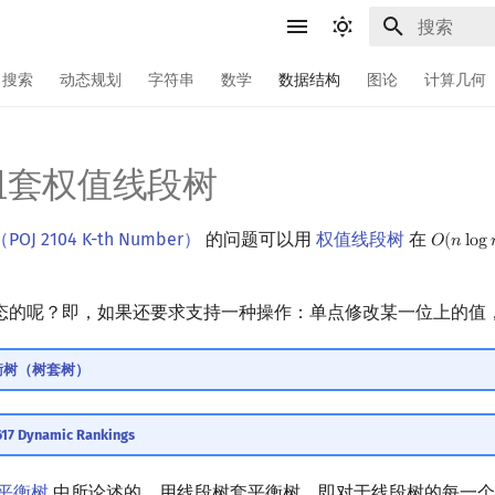
键入以开始
搜索
动态规划
字符串
数学
数据结构
图论
计算几何
组套权值线段树
J 2104 K-th Number）
的问题可以用
权值线段树
在
𝑂
(
𝑛
l
o
g
O
(
n
log
n
态的呢？即，如果还要求支持一种操作：单点修改某一位上的值
衡树（树套树）
7 Dynamic Rankings
平衡树
中所论述的，用线段树套平衡树，即对于线段树的每一个