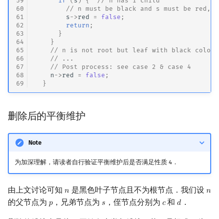
59
if
(
s
)
{
// n has 1 child
60
// n must be black and s must be red, s
61
s
->
red
=
false
;
62
return
;
63
}
64
}
65
// n is not root but leaf with black color,
66
// ...
67
// Post process: see case 2 & case 4
68
n
->
red
=
false
;
69
}
删除后的平衡维护
Note
为加深理解，请读者自行验证平衡维护后是否满足性质 4．
由上文讨论可知
是黑色叶子节点且不为根节点．我们设
𝑛
𝑛
n
n
的父节点为
，兄弟节点为
，侄节点分别为
和
．
𝑝
𝑠
𝑐
𝑑
p
s
c
d