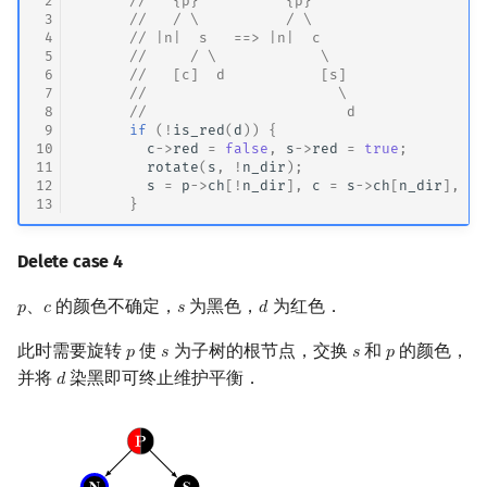
 2
//   {p}          {p}
 3
//   / \          / \
 4
      // |n|  s   ==> |n|  c
 5
//     / \            \
 6
      //   [c]  d           [s]
 7
//                      \
 8
      //                       d
 9
if
(
!
is_red
(
d
))
{
10
c
->
red
=
false
,
s
->
red
=
true
;
11
rotate
(
s
,
!
n_dir
);
12
s
=
p
->
ch
[
!
n_dir
],
c
=
s
->
ch
[
n_dir
],
d
13
}
Delete case 4
、
的颜色不确定，
为黑色，
为红色．
𝑝
𝑐
𝑠
𝑑
p
c
s
d
此时需要旋转
使
为子树的根节点，交换
和
的颜色，
𝑝
𝑠
𝑠
𝑝
p
s
s
p
并将
染黑即可终止维护平衡．
𝑑
d