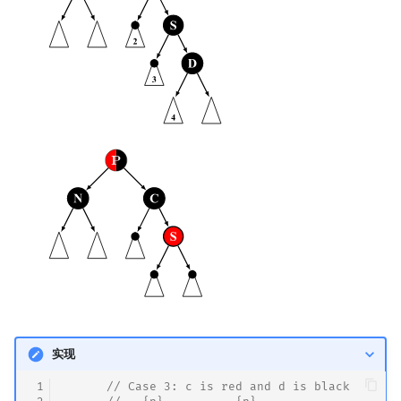
实现
 1
// Case 3: c is red and d is black