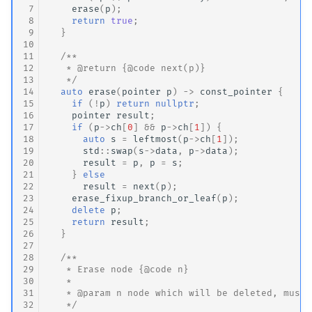
 7
erase
(
p
);
 8
return
true
;
 9
}
10
11
/**
12
   * @return {@code next(p)}
13
   */
14
auto
erase
(
pointer
p
)
->
const_pointer
{
15
if
(
!
p
)
return
nullptr
;
16
pointer
result
;
17
if
(
p
->
ch
[
0
]
&&
p
->
ch
[
1
])
{
18
auto
s
=
leftmost
(
p
->
ch
[
1
]);
19
std
::
swap
(
s
->
data
,
p
->
data
);
20
result
=
p
,
p
=
s
;
21
}
else
22
result
=
next
(
p
);
23
erase_fixup_branch_or_leaf
(
p
);
24
delete
p
;
25
return
result
;
26
}
27
28
/**
29
   * Erase node {@code n}
30
   *
31
   * @param n node which will be deleted, must 
32
   */