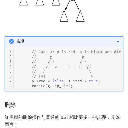
实现
1
// Case 3: p is red, u is black and dir of
2
//      g             p
3
//     / \           / \
4
      //   [p]  u   ==>  [n] [g]
5
//   /                   \
6
      // [n]                    u
7
p
->
red
=
false
,
g
->
red
=
true
;
8
rotate
(
g
,
!
p_dir
);
删除
红黑树的删除操作与普通的 BST 相比要多一些步骤．具体
而言：