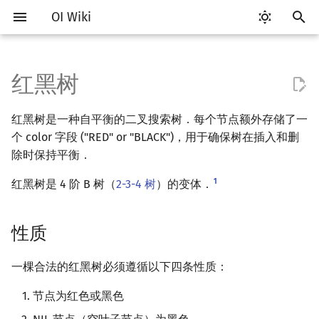
OI Wiki
键
入
红黑树
Getting Started
比赛相关简介
工具软件简介
语言基础简介
算法基础简介
搜索部分简介
动态规划部分简介
字符串部分简介
数学部分简介
并查集
堆简介
分块思想
线段树基础
性质
可持久化数据结构简介
线段树套线段树
Link Cut Tree
图论部分简介
计算几何部分简介
杂项简介
RMQ
OI 赛事与赛制
题型概述
读入、输出优化
Vim
评测工具简介
Testlib 简介
Hello, World!
C++ 标准库简介
类
复杂度简介
排序简介
DP 优化简介
后缀数组简介
数字系统简介
数论基础
多项式与生成函数简介
排列组合
线性代数简介
线性规划基础
基本概念
基本概念
博弈论简介
插值
树基础
最短路
最小生成树
强连通分量
网络流简介
图匹配
离线算法简介
随机函数
以
红黑树是一种自平衡的二叉搜索树．每个节点额外存储了一
开
关于本项目
赛事
代码编辑工具
C++ 基础
复杂度
DFS（搜索）
动态规划基础
字符串基础
布尔代数
并查集复杂度
二叉堆
块状数组
线段树合并 & 分裂
红黑树类的定义
可持久化线段树
平衡树套线段树
全局平衡二叉树
图论相关概念
二维计算几何基础
离散化
并查集应用
ICPC/CCPC 赛事与赛制
交互题
分段打表
Emacs
Arbiter
通用
C++ 语法基础
STL 容器
命名空间
均摊复杂度
选择排序
单调队列/单调栈优化
最优原地后缀排序算法
进位制
模算术简介
代数基本定理
抽屉原理
向量
单纯形法
群论
条件概率与独立性
公平组合游戏
数值积分
树的直径
差分约束
最小树形图
双连通分量
最大流
二分图最大匹配
CDQ 分治
随机化技巧
个 color 字段 ("RED" or "BLACK")，用于确保树在插入和删
始
除时保持平衡．
如何参与
题型
评测工具
C++ 标准库
枚举
BFS（搜索）
记忆化搜索
标准库
数字系统
配对堆
块状链表
李超线段树
操作
可持久化块状数组
线段树套平衡树
Euler Tour Tree
图的存储
三维计算几何基础
双指针
括号序列
常见错误
VS Code
Cena
Generator
变量
STL 算法
值类别
冒泡排序
斜率优化
平衡三进制
素数
快速傅里叶变换
容斥原理
内积和外积
环论
随机变量
零和游戏
高斯消元
树的中心
k 短路
最小直径生成树
割点和桥
最小割
二分图最大权匹配
整体二分
爬山算法
搜
1
红黑树是 4 阶 B 树（
2-3-4 树
）的变体．
OI Wiki 不是什么
学习路线
命令行
C++ 进阶
模拟
双向搜索
背包 DP
字符串匹配
位操作
左偏树
树分块
猫树
可持久化平衡树
树状数组套权值线段树
Top Tree
DFS（图论）
距离
离线算法
线段树与离线询问
旋转
常见技巧
Atom
CCR Plus
Validator
运算
bitset
重载运算符
插入排序
四边形不等式优化
格雷码
最大公约数
快速数论变换
斐波那契数列
矩阵
域论
随机变量的数字特征
非公平组合游戏
牛顿迭代法
树的重心
同余最短路
圆方树
费用流
一般图最大匹配
莫队算法
模拟退火
索
性质
格式手册
学习资源
命令行编译与调试
C++ 与其他常用语言的区别
递归 & 分治
启发式搜索
区间 DP
字符串哈希
二进制集合操作
Sqrt Tree
区间最值操作 & 区间历史最
可持久化字典树
分块套树状数组
BFS（图论）
Pick 定理
分数规划
插入
Eclipse
Lemon
Interactor
流程控制语句
string
引用
计数排序
Slope Trick 优化
欧拉函数
快速沃尔什变换
错位排列
初等变换
Schreier–Sims 算法
概率不等式
最近公共祖先
点/边连通度
上下界网络流
一般图最大权匹配
值
一棵合法的红黑树必须遵循以下四条性质：
数学符号表
技巧
编译器
Pascal 转 C++ 急救
贪心
A*
DAG 上的 DP
字典树 (Trie)
高精度计算
可持久化可并堆
树上问题
三角剖分
随机化
插入后的平衡维护
Notepad++
Checker
高级数据类型
pair
常量
基数排序
WQS 二分
筛法
Chirp Z 变换
卡特兰数
行列式
树链剖分
Stoer–Wagner 算法
稳定匹配
Kinetic Tournament Tree
节点为红色或黑色
F.A.Q.
出题
WSL (Windows 10)
Python 速成
排序
迭代加深搜索
树形 DP
前缀函数与 KMP 算法
快速幂
有向无环图
凸包
悬线法
Insert case 1
Kate
函数
新版 C++ 特性
快速排序
状态设计优化
分解质因数
多项式牛顿迭代
斯特林数
线性空间
树上启发式合并