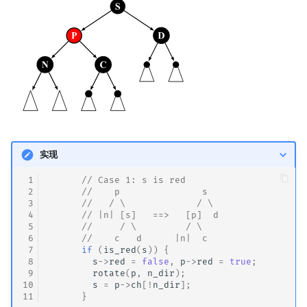
实现
 1
// Case 1: s is red
 2
//    p               s
 3
//   / \             / \
 4
      // |n| [s]   ==>   [p]  d
 5
//     / \         / \
 6
      //    c   d      |n|  c
 7
if
(
is_red
(
s
))
{
 8
s
->
red
=
false
,
p
->
red
=
true
;
 9
rotate
(
p
,
n_dir
);
10
s
=
p
->
ch
[
!
n_dir
];
11
}