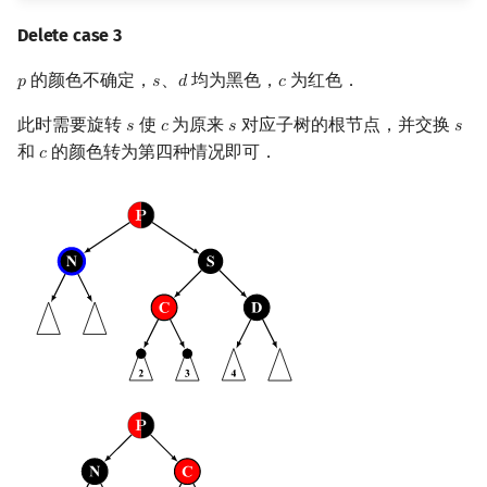
Delete case 3
的颜色不确定，
、
均为黑色，
为红色．
𝑝
𝑠
𝑑
𝑐
p
s
d
c
此时需要旋转
使
为原来
对应子树的根节点，并交换
𝑠
𝑐
𝑠
𝑠
s
c
s
s
和
的颜色转为第四种情况即可．
𝑐
c