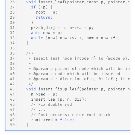
26
void
insert_leaf
(
pointer_const
p
,
pointer_con
27
if
(
!
p
)
{
28
root
=
n
;
29
return
;
30
}
31
p
->
ch
[
dir
]
=
n
,
n
->
fa
=
p
;
32
auto
now
=
p
;
33
while
(
now
)
now
->
sz
++
,
now
=
now
->
fa
;
34
}
35
36
/**
37
   * Insert leaf node {@code n} to {@code p}, t
38
   *
39
   * @param p parent of node which will be inse
40
   * @param n node which will be inserted
41
   * @param dir direction of n, 0: left; 1: rig
42
   */
43
void
insert_fixup_leaf
(
pointer
p
,
pointer
n
,
44
n
->
red
=
p
;
45
insert_leaf
(
p
,
n
,
dir
);
46
// Fix double red
47
// ...
48
// Post process: color root black
49
root
->
red
=
false
;
50
}