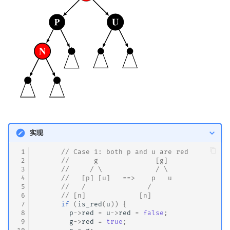
实现
 1
// Case 1: both p and u are red
 2
//      g              [g]
 3
//     / \             / \
 4
      //   [p] [u]   ==>    p   u
 5
//   /               /
 6
// [n]             [n]
 7
if
(
is_red
(
u
))
{
 8
p
->
red
=
u
->
red
=
false
;
 9
g
->
red
=
true
;