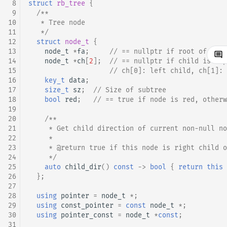
 8
struct
rb_tree
{
矩阵树定理
Min_25 筛
 9
/**
10
   * Tree node
11
   */
LGV 引理
洲阁筛
12
struct
node_t
{
13
node_t
*
fa
;
// == nullptr if root of the 
最大团搜索算法
类欧几里德算法
14
node_t
*
ch
[
2
];
// == nullptr if child is emp
15
// ch[0]: left child, ch[1]: 
16
key_t
data
;
支配树
Meissel–Lehmer 算法
17
size_t
sz
;
// Size of subtree
18
bool
red
;
// == true if node is red, otherw
图上随机游走
连分数
19
20
/**
21
     * Get child direction of current non-null no
Stern–Brocot 树与 Farey
22
     *
23
     * @return true if this node is right child o
二次域
24
     */
25
auto
child_dir
()
const
->
bool
{
return
this
26
};
Pell 方程
27
28
using
pointer
=
node_t
*
;
29
using
const_pointer
=
const
node_t
*
;
30
using
pointer_const
=
node_t
*
const
;
31