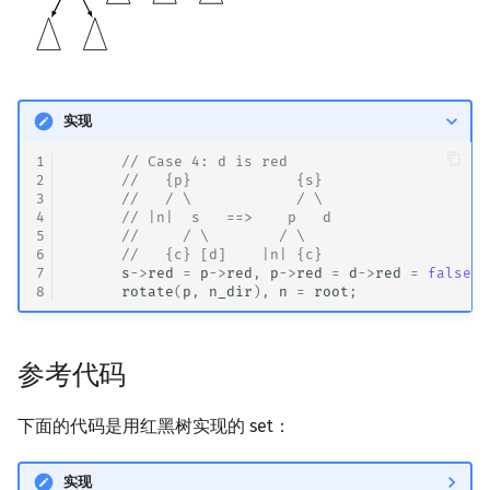
实现
1
// Case 4: d is red
2
//   {p}            {s}
3
//   / \            / \
4
      // |n|  s   ==>    p   d
5
//     / \        / \
6
      //   {c} [d]    |n| {c}
7
s
->
red
=
p
->
red
,
p
->
red
=
d
->
red
=
false
;
8
rotate
(
p
,
n_dir
),
n
=
root
;
参考代码
下面的代码是用红黑树实现的 set：
实现