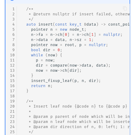
 1
/**
 2
   * @return nullptr if insert failed, otherwis
 3
   */
 4
auto
insert
(
const
key_t
&
data
)
->
const_point
 5
pointer
n
=
new
node_t
;
 6
n
->
fa
=
n
->
ch
[
0
]
=
n
->
ch
[
1
]
=
nullptr
;
 7
n
->
data
=
data
,
n
->
sz
=
1
;
 8
pointer
now
=
root
,
p
=
nullptr
;
 9
bool
dir
=
0
;
10
while
(
now
)
{
11
p
=
now
;
12
dir
=
compare
(
now
->
data
,
data
);
13
now
=
now
->
ch
[
dir
];
14
}
15
insert_fixup_leaf
(
p
,
n
,
dir
);
16
return
n
;
17
}
18
19
/**
20
   * Insert leaf node {@code n} to {@code p}
21
   *
22
   * @param p parent of node which will be inse
23
   * @param n leaf node which will be inserted
24
   * @param dir direction of n, 0: left; 1: rig
25
   */