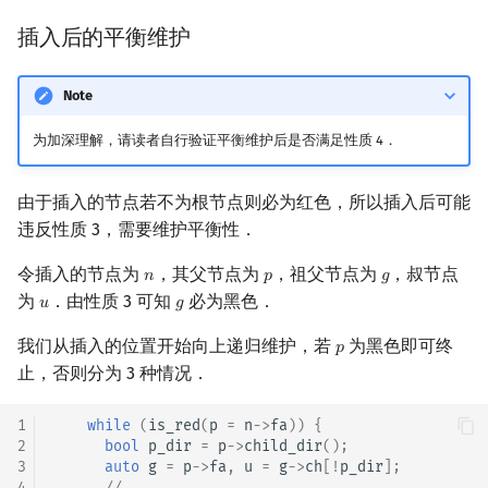
插入后的平衡维护
Note
为加深理解，请读者自行验证平衡维护后是否满足性质 4．
由于插入的节点若不为根节点则必为红色，所以插入后可能
违反性质 3，需要维护平衡性．
令插入的节点为
，其父节点为
，祖父节点为
，叔节点
𝑛
𝑝
𝑔
n
p
g
为
．由性质 3 可知
必为黑色．
𝑢
𝑔
u
g
我们从插入的位置开始向上递归维护，若
为黑色即可终
𝑝
p
止，否则分为 3 种情况．
1
while
(
is_red
(
p
=
n
->
fa
))
{
2
bool
p_dir
=
p
->
child_dir
();
3
auto
g
=
p
->
fa
,
u
=
g
->
ch
[
!
p_dir
];
4
// ...