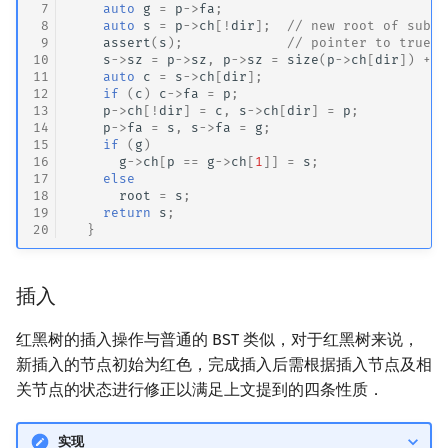
 7
auto
g
=
p
->
fa
;
 8
auto
s
=
p
->
ch
[
!
dir
];
// new root of subtr
 9
assert
(
s
);
// pointer to true n
10
s
->
sz
=
p
->
sz
,
p
->
sz
=
size
(
p
->
ch
[
dir
])
+
s
11
auto
c
=
s
->
ch
[
dir
];
12
if
(
c
)
c
->
fa
=
p
;
13
p
->
ch
[
!
dir
]
=
c
,
s
->
ch
[
dir
]
=
p
;
14
p
->
fa
=
s
,
s
->
fa
=
g
;
15
if
(
g
)
16
g
->
ch
[
p
==
g
->
ch
[
1
]]
=
s
;
17
else
18
root
=
s
;
19
return
s
;
20
}
插入
红黑树的插入操作与普通的 BST 类似，对于红黑树来说，
新插入的节点初始为红色，完成插入后需根据插入节点及相
关节点的状态进行修正以满足上文提到的四条性质．
实现