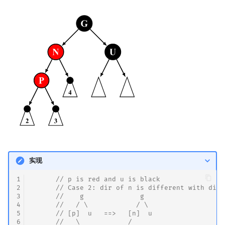
实现
1
// p is red and u is black
2
// Case 2: dir of n is different with dir 
3
//    g              g
4
//   / \            / \
5
      // [p]  u   ==>   [n]  u
6
//   \            /