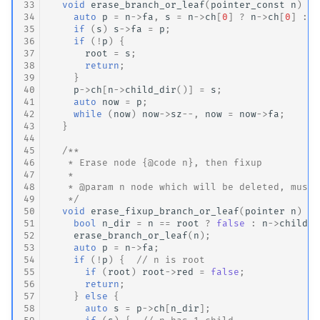
33
void
erase_branch_or_leaf
(
pointer_const
n
)
{
34
auto
p
=
n
->
fa
,
s
=
n
->
ch
[
0
]
?
n
->
ch
[
0
]
:
n
35
if
(
s
)
s
->
fa
=
p
;
36
if
(
!
p
)
{
37
root
=
s
;
38
return
;
39
}
40
p
->
ch
[
n
->
child_dir
()]
=
s
;
41
auto
now
=
p
;
42
while
(
now
)
now
->
sz
--
,
now
=
now
->
fa
;
43
}
44
45
/**
46
   * Erase node {@code n}, then fixup
47
   *
48
   * @param n node which will be deleted, must 
49
   */
50
void
erase_fixup_branch_or_leaf
(
pointer
n
)
{
51
bool
n_dir
=
n
==
root
?
false
:
n
->
child_d
52
erase_branch_or_leaf
(
n
);
53
auto
p
=
n
->
fa
;
54
if
(
!
p
)
{
// n is root
55
if
(
root
)
root
->
red
=
false
;
56
return
;
57
}
else
{
58
auto
s
=
p
->
ch
[
n_dir
];