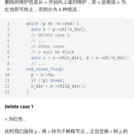
删除的维护也是从
开始向上递归维护，若
是根或
为
𝑛
𝑛
𝑛
n
n
n
红色即可终止，否则分为 4 种情况．
 1
while
(
p
&&
!
n
->
red
)
{
 2
auto
s
=
p
->
ch
[
!
n_dir
];
 3
// Delete case 1
 4
// ...
 5
// Other cases
 6
// s must be black
 7
auto
c
=
s
->
ch
[
n_dir
],
d
=
s
->
ch
[
!
n_dir
];
 8
// ...
 9
end_erase_fixup
:
10
p
=
n
->
fa
;
11
if
(
!
p
)
break
;
12
n_dir
=
n
->
child_dir
();
13
}
Delete case 1
为红色．
𝑠
s
此时我们旋转
，将
转为子树根节点，之后交换
和
的
𝑝
𝑠
𝑠
𝑝
p
s
s
p