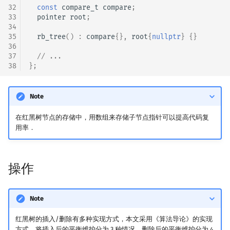
32
const
compare_t
compare
;
33
pointer
root
;
34
35
rb_tree
()
:
compare
{},
root
{
nullptr
}
{}
36
37
// ...
38
};
Note
在红黑树节点的存储中，用数组来存储子节点指针可以提高代码复
用率．
操作
Note
红黑树的插入/删除有多种实现方式，本文采用《算法导论》的实现
方式，将插入后的平衡维护分为 3 种情况，删除后的平衡维护分为 4