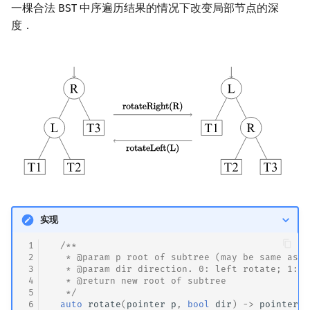
一棵合法 BST 中序遍历结果的情况下改变局部节点的深
度．
实现
 1
/**
 2
   * @param p root of subtree (may be same as {
 3
   * @param dir direction. 0: left rotate; 1: r
 4
   * @return new root of subtree
 5
   */
 6
auto
rotate
(
pointer
p
,
bool
dir
)
->
pointer
{