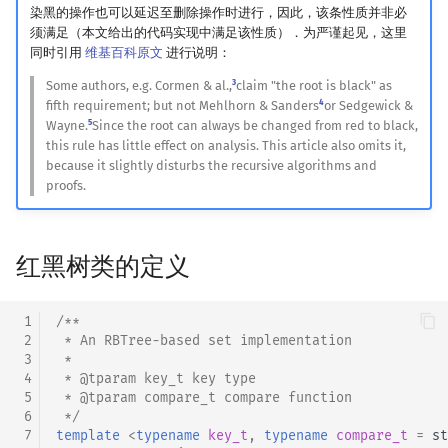
染黑的操作也可以延迟至删除操作时进行，因此，该条性质并非必
回文树
概率论
与 2-3-4 树的关系
欧拉图
Kahan 求和
二次剩余
须满足（本文给出的代码实现中满足该性质）．为严谨起见，这里
同时引用
维基百科原文
进行说明：
序列自动机
博弈论
实际工程项目中的使用
哈密顿图
珂朵莉树/颜色段均摊
阶 & 原根
3
Some authors, e.g. Cormen & al.,
claim "the root is black" as
4
fifth requirement; but not Mehlhorn & Sanders
or Sedgewick &
最小表示法
数值算法
二分图
空间优化简介
Linux
离散对数
5
Wayne.
Since the root can always be changed from red to black,
this rule has little effect on analysis. This article also omits it,
because it slightly disturbs the recursive algorithms and
Lyndon 分解
序理论
平面图
Nginx
高次剩余 & 单位根
proofs.
Main–Lorentz 算法
杨氏矩阵
弦图
C++
数论分块
红黑树类的定义
拟阵
图的着色
OpenJDK
狄利克雷卷积
Berlekamp–Massey 算法
参考资料
网络流
莫比乌斯反演
 1
/**
 2
 * An RBTree-based set implementation
 3
 *
图的匹配
杜教筛
 4
 * @tparam key_t key type
 5
 * @tparam compare_t compare function
Prüfer 序列
Powerful Number 筛
 6
 */
 7
template
<
typename
key_t
,
typename
compare_t
=
st