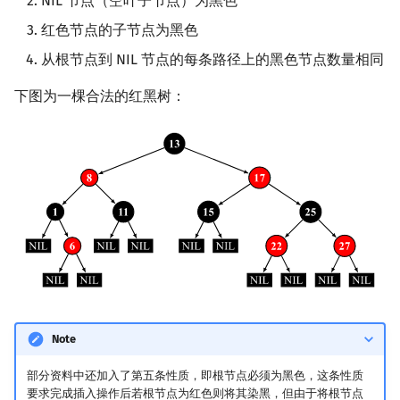
NIL 节点（空叶子节点）为黑色
镜像站列表
Special Judge
Java 速成
前缀和 & 差分
IDA*
状压 DP
Boyer–Moore 算法
置换和排列
拓扑排序
扫描线
有限状态自动机
Insert case 2
Dev-C++
文件操作
Lambda 表达式
归并排序
裴蜀定理 & 一次不定方程
多项式多点求值|快速插值
贝尔数
线性基
虚树
红色节点的子节点为黑色
从根节点到 NIL 节点的每条路径上的黑色节点数量相同
致谢
Testlib
Java 进阶
二分
回溯法
数位 DP
Z 函数（扩展 KMP）
弧度制与坐标系
最短路问题
旋转卡壳
计算理论基础
Insert case 3
CLion
pb_ds
堆排序
费马小定理 & 欧拉定理
多项式初等函数
伯努利数
线性映射
树分治
下图为一棵合法的红黑树：
Polygon
倍增
Dancing Links
插头 DP
AC 自动机
复数
生成树问题
半平面交
字节顺序
删除
Geany
编译优化
桶排序
模逆元
常系数齐次线性递推
Entringer Number
特征多项式
动态树分治
OJ 工具
构造
Alpha–Beta 剪枝
计数 DP
后缀数组 (SA)
数论
斯坦纳树
平面最近点对
约瑟夫问题
删除后的平衡维护
Xcode
希尔排序
线性同余方程
多项式平移|连续点值平移
Eulerian Number
对角化
AHU 算法
LaTeX 入门
优化
动态 DP
后缀自动机 (SAM)
多项式与生成函数
拆点
随机增量法
表达式求值
Delete case 1
GUIDE
锦标赛排序
中国剩余定理
符号化方法
分拆数
Jordan标准型
树哈希
Git
概率 DP
后缀平衡树
组合数学
连通性相关
反演变换
在一台机器上规划任务
Delete case 2
Sublime Text
Tim 排序
升幂引理
Lagrange 反演
范德蒙德卷积
树上随机游走
DP 套 DP
广义后缀自动机
线性代数
环计数问题
计算几何杂项
主元素问题
Delete case 3
CP Editor
排序相关 STL
阶乘取模
形式幂级数复合|复合逆
Pólya 计数
DP 优化
后缀树
线性规划
最小环
Garsia–Wachs 算法
Delete case 4
Code::Blocks
排序应用
卢卡斯定理
普通生成函数
图论计数
Note
其它 DP 方法
Manacher
抽象代数
参考代码
2-SAT
15-puzzle
同余方程
指数生成函数
部分资料中还加入了第五条性质，即根节点必须为黑色，这条性质
要求完成插入操作后若根节点为红色则将其染黑，但由于将根节点