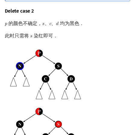
Delete case 2
的颜色不确定，
、
、
均为黑色．
𝑝
𝑠
𝑐
𝑑
p
s
c
d
此时只需将
染红即可．
𝑠
s