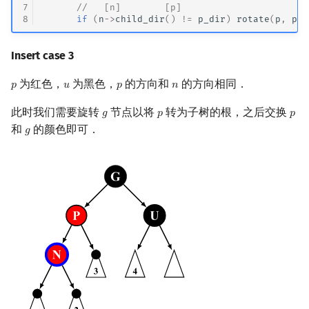
7
//   [n]        [p]
8
if
(
n
->
child_dir
()
!=
p_dir
)
rotate
(
p
,
p_d
Insert case 3
为红色，
为黑色，
的方向和
的方向相同．
𝑝
𝑢
𝑝
𝑛
p
u
p
n
此时我们需要旋转
节点以将
转为子树的根，之后交换
𝑔
𝑝
𝑝
g
p
p
和
的颜色即可．
𝑔
g