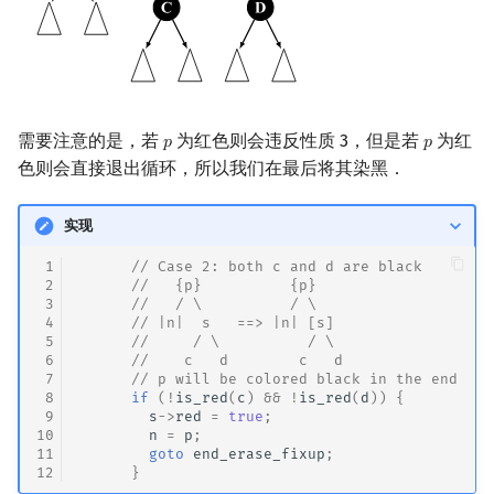
需要注意的是，若
为红色则会违反性质 3，但是若
为红
𝑝
𝑝
p
p
色则会直接退出循环，所以我们在最后将其染黑．
实现
 1
// Case 2: both c and d are black
 2
//   {p}          {p}
 3
//   / \          / \
 4
      // |n|  s   ==> |n| [s]
 5
//     / \          / \
 6
      //    c   d        c   d
 7
// p will be colored black in the end
 8
if
(
!
is_red
(
c
)
&&
!
is_red
(
d
))
{
 9
s
->
red
=
true
;
10
n
=
p
;
11
goto
end_erase_fixup
;
12
}