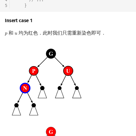
5
}
Insert case 1
和
均为红色．此时我们只需重新染色即可．
𝑝
𝑢
p
u