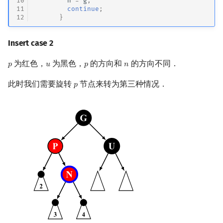
10
n
=
g
;
11
continue
;
12
}
Insert case 2
为红色，
为黑色，
的方向和
的方向不同．
𝑝
𝑢
𝑝
𝑛
p
u
p
n
此时我们需要旋转
节点来转为第三种情况．
𝑝
p