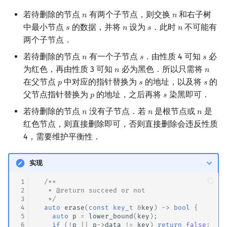
若待删除的节点
有两个子节点，则交换
和右子树
𝑛
𝑛
n
n
中最小节点
的数据，并将
设为
．此时
不可能有
𝑠
𝑛
𝑠
𝑛
s
n
s
n
两个子节点．
若待删除的节点
有一个子节点
．由性质 4 可知
必
𝑛
𝑠
𝑠
n
s
s
为红色，再由性质 3 可知
必为黑色．所以只需将
𝑛
𝑛
n
n
在父节点
中对应的指针替换为
的地址，以及将
的
𝑝
𝑠
𝑠
p
s
s
父节点指针替换为
的地址，之后再将
染黑即可．
𝑝
𝑠
p
s
若待删除的节点
没有子节点．若
是根节点或
是
𝑛
𝑛
𝑛
n
n
n
红色节点，则直接删除即可，否则直接删除会违反性质
4，需要维护平衡性．
实现
 1
/**
 2
   * @return succeed or not
 3
   */
 4
auto
erase
(
const
key_t
&
key
)
->
bool
{
 5
auto
p
=
lower_bound
(
key
);
 6
if
(
!
p
||
p
->
data
!=
key
)
return
false
;