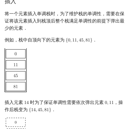
插入
镜像站列表
Special Judge
Java 速成
前缀和 & 差分
IDA*
状压 DP
Boyer–Moore 算法
置换和排列
AVL 树
拓扑排序
扫描线
有限状态自动机
Dev-C++
文件操作
Lambda 表达式
归并排序
裴蜀定理 & 一次不定方程
多项式多点求值|快速插值
贝尔数
线性基
虚树
将一个元素插入单调栈时，为了维护栈的单调性，需要在保
证将该元素插入到栈顶后整个栈满足单调性的前提下弹出最
致谢
Testlib
Java 进阶
二分
回溯法
数位 DP
Z 函数（扩展 KMP）
弧度制与坐标系
红黑树
最短路问题
旋转卡壳
计算理论基础
CLion
pb_ds
堆排序
费马小定理 & 欧拉定理
多项式初等函数
伯努利数
线性映射
树分治
少的元素．
Polygon
倍增
Dancing Links
插头 DP
AC 自动机
复数
左偏红黑树
生成树问题
半平面交
字节顺序
Geany
编译优化
桶排序
模逆元
常系数齐次线性递推
Entringer Number
特征多项式
动态树分治
例如，栈中自顶向下的元素为
．
{
0
,
1
1
,
4
5
,
8
1
}
{
0
,
11
,
45
,
81
}
OJ 工具
构造
Alpha–Beta 剪枝
计数 DP
后缀数组 (SA)
数论
AA 树
斯坦纳树
平面最近点对
约瑟夫问题
Xcode
希尔排序
线性同余方程
多项式平移|连续点值平移
Eulerian Number
对角化
AHU 算法
LaTeX 入门
优化
动态 DP
后缀自动机 (SAM)
多项式与生成函数
拆点
随机增量法
表达式求值
GUIDE
锦标赛排序
中国剩余定理
符号化方法
分拆数
Jordan标准型
树哈希
Git
概率 DP
后缀平衡树
组合数学
连通性相关
反演变换
在一台机器上规划任务
Sublime Text
Tim 排序
升幂引理
Lagrange 反演
范德蒙德卷积
树上随机游走
DP 套 DP
广义后缀自动机
线性代数
环计数问题
计算几何杂项
主元素问题
CP Editor
排序相关 STL
阶乘取模
形式幂级数复合|复合逆
Pólya 计数
插入元素
时为了保证单调性需要依次弹出元素
，操
1
4
0
,
1
1
14
0
,
11
DP 优化
后缀树
线性规划
最小环
Garsia–Wachs 算法
Code::Blocks
排序应用
卢卡斯定理
普通生成函数
图论计数
作后栈变为
．
{
1
4
,
4
5
,
8
1
}
{
14
,
45
,
81
}
其它 DP 方法
Manacher
抽象代数
2-SAT
15-puzzle
同余方程
指数生成函数