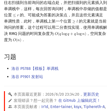
往右扫描到当前询问的右端点处，并把扫描到的元素插入到
单调栈中．这样，每次回答询问时，单调栈中存储的值都是
位置
的、可能成为答案的决策点，并且这些元素满足
≤
𝑟
≤
r
单调性质．此时，单调栈上第一个位置
的元素就是当前
≥
𝑙
≥
l
询问的答案，这个过程可以用二分查找实现．使用单调栈解
决 RMQ 问题的时间复杂度为
，空间复杂
𝑂
(
𝑞
l
o
g
𝑞
+
𝑞
l
o
g
𝑛
)
O
(
q
log
q
+
q
log
n
)
度为
．
𝑂
(
𝑛
)
O
(
n
)
习题
洛谷 P5788【模板】单调栈
洛谷 P1901 发射站
本页面最近更新：
2026/6/20 23:34:20
，
更新历史
发现错误？想一起完善？
在 GitHub 上编辑此页！
本页面贡献者：
Ir1d
,
Enter-tainer
,
ksyx
,
Tiphereth-A
,