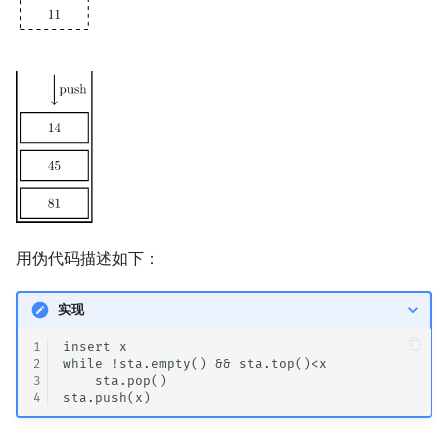
回文树
概率论
欧拉图
Kahan 求和
二次剩余
序列自动机
博弈论
哈密顿图
珂朵莉树/颜色段均摊
阶 & 原根
最小表示法
数值算法
二分图
空间优化简介
离散对数
Lyndon 分解
序理论
平面图
高次剩余 & 单位根
Main–Lorentz 算法
杨氏矩阵
弦图
数论分块
用伪代码描述如下：
拟阵
图的着色
狄利克雷卷积
实现
Berlekamp–Massey 算法
网络流
莫比乌斯反演
1
insert x

2
while !sta.empty() && sta.top()<x

图的匹配
杜教筛
3
    sta.pop()

4
Prüfer 序列
Powerful Number 筛