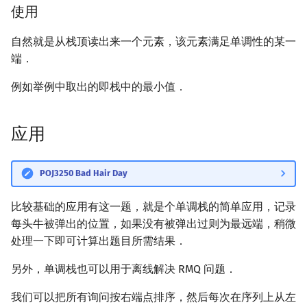
使用
矩阵树定理
Min_25 筛
自然就是从栈顶读出来一个元素，该元素满足单调性的某一
LGV 引理
洲阁筛
端．
最大团搜索算法
类欧几里德算法
例如举例中取出的即栈中的最小值．
支配树
Meissel–Lehmer 算法
应用
图上随机游走
连分数
POJ3250 Bad Hair Day
Stern–Brocot 树与 Farey
比较基础的应用有这一题，就是个单调栈的简单应用，记录
二次域
每头牛被弹出的位置，如果没有被弹出过则为最远端，稍微
处理一下即可计算出题目所需结果．
Pell 方程
另外，单调栈也可以用于离线解决 RMQ 问题．
我们可以把所有询问按右端点排序，然后每次在序列上从左