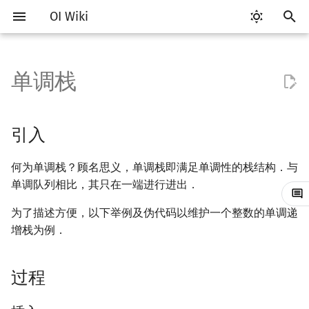
OI Wiki
键
入
单调栈
Getting Started
比赛相关简介
工具软件简介
语言基础简介
算法基础简介
搜索部分简介
动态规划部分简介
字符串部分简介
数学部分简介
并查集
堆简介
分块思想
引入
线段树基础
二叉搜索树 & 平衡树
可持久化数据结构简介
线段树套线段树
Link Cut Tree
图论部分简介
计算几何部分简介
杂项简介
RMQ
OI 赛事与赛制
题型概述
读入、输出优化
Vim
评测工具简介
Testlib 简介
Hello, World!
C++ 标准库简介
类
复杂度简介
排序简介
DP 优化简介
后缀数组简介
数字系统简介
数论基础
多项式与生成函数简介
排列组合
线性代数简介
线性规划基础
基本概念
基本概念
博弈论简介
插值
树基础
最短路
最小生成树
强连通分量
网络流简介
图匹配
离线算法简介
随机函数
以
开
关于本项目
赛事
代码编辑工具
C++ 基础
复杂度
DFS（搜索）
动态规划基础
字符串基础
布尔代数
并查集复杂度
二叉堆
块状数组
过程
线段树合并 & 分裂
Treap
可持久化线段树
平衡树套线段树
全局平衡二叉树
图论相关概念
二维计算几何基础
离散化
并查集应用
ICPC/CCPC 赛事与赛制
交互题
分段打表
Emacs
Arbiter
通用
C++ 语法基础
STL 容器
命名空间
均摊复杂度
选择排序
单调队列/单调栈优化
最优原地后缀排序算法
进位制
模算术简介
代数基本定理
抽屉原理
向量
单纯形法
群论
条件概率与独立性
公平组合游戏
数值积分
树的直径
差分约束
最小树形图
双连通分量
最大流
二分图最大匹配
CDQ 分治
随机化技巧
引入
始
如何参与
题型
评测工具
C++ 标准库
枚举
BFS（搜索）
记忆化搜索
标准库
数字系统
配对堆
块状链表
李超线段树
Splay 树
可持久化块状数组
线段树套平衡树
Euler Tour Tree
图的存储
三维计算几何基础
双指针
括号序列
插入
常见错误
VS Code
Cena
Generator
变量
STL 算法
值类别
冒泡排序
斜率优化
平衡三进制
素数
快速傅里叶变换
容斥原理
内积和外积
环论
随机变量
零和游戏
高斯消元
树的中心
k 短路
最小直径生成树
割点和桥
最小割
二分图最大权匹配
整体二分
爬山算法
何为单调栈？顾名思义，单调栈即满足单调性的栈结构．与
搜
单调队列相比，其只在一端进行进出．
OI Wiki 不是什么
学习路线
命令行
C++ 进阶
模拟
双向搜索
背包 DP
字符串匹配
位操作
左偏树
树分块
猫树
WBLT
可持久化平衡树
树状数组套权值线段树
Top Tree
DFS（图论）
距离
离线算法
线段树与离线询问
使用
常见技巧
Atom
CCR Plus
Validator
运算
bitset
重载运算符
插入排序
四边形不等式优化
格雷码
最大公约数
快速数论变换
斐波那契数列
矩阵
域论
随机变量的数字特征
非公平组合游戏
牛顿迭代法
树的重心
同余最短路
圆方树
费用流
一般图最大匹配
莫队算法
模拟退火
索
为了描述方便，以下举例及伪代码以维护一个整数的单调递
格式手册
学习资源
命令行编译与调试
C++ 与其他常用语言的区别
递归 & 分治
启发式搜索
区间 DP
字符串哈希
二进制集合操作
Sqrt Tree
应用
区间最值操作 & 区间历史最
替罪羊树
可持久化字典树
分块套树状数组
BFS（图论）
Pick 定理
分数规划
Eclipse
Lemon
Interactor
流程控制语句
string
引用
计数排序
Slope Trick 优化
欧拉函数
快速沃尔什变换
错位排列
初等变换
Schreier–Sims 算法
概率不等式
最近公共祖先
点/边连通度
上下界网络流
一般图最大权匹配
增栈为例．
值
数学符号表
技巧
编译器
Pascal 转 C++ 急救
贪心
A*
DAG 上的 DP
字典树 (Trie)
高精度计算
习题
笛卡尔树
可持久化可并堆
树上问题
三角剖分
随机化
Notepad++
Checker
高级数据类型
pair
常量
基数排序
WQS 二分
筛法
Chirp Z 变换
卡特兰数
行列式
树链剖分
Stoer–Wagner 算法
稳定匹配
过程
Kinetic Tournament Tree
F.A.Q.
出题
WSL (Windows 10)
Python 速成
排序
迭代加深搜索
树形 DP
前缀函数与 KMP 算法
快速幂
Size Balanced Tree
有向无环图
凸包
悬线法
Kate
函数
新版 C++ 特性
快速排序
状态设计优化
分解质因数
多项式牛顿迭代
斯特林数
线性空间
树上启发式合并