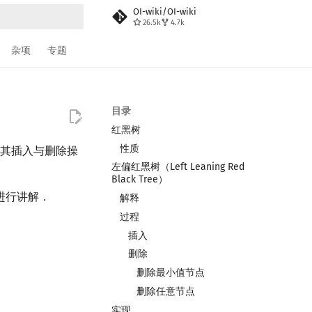
OI-wiki/OI-wiki
26.5k
4.7k
搜索
杂项
专题
目录
红黑树
性质
其插入与删除操
左偏红黑树（Left Leaning Red
Black Tree）
进行讲解．
解释
过程
插入
删除
删除最小值节点
删除任意节点
实现