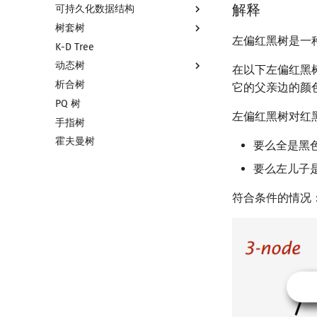
解释
可持久化数据结构
树套树
可持久化数据结构简介
左偏红黑树是一
K-D Tree
可持久化线段树
线段树套线段树
动态树
可持久化块状数组
平衡树套线段树
在以下左偏红黑
析合树
可持久化平衡树
线段树套平衡树
Link Cut Tree
它的父亲边的颜
PQ 树
可持久化字典树
树状数组套权值线段树
全局平衡二叉树
左偏红黑树对红
手指树
可持久化可并堆
分块套树状数组
Euler Tour Tree
霍夫曼树
Top Tree
要么全是黑
要么左儿子
符合条件的情况