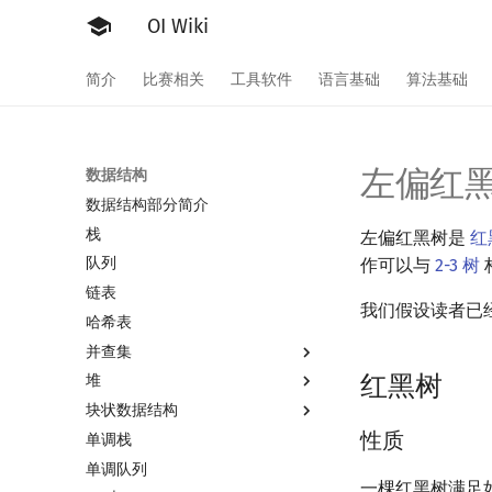
OI Wiki
简介
比赛相关
工具软件
语言基础
算法基础
左偏红
数据结构
数据结构部分简介
栈
左偏红黑树是
红
队列
作可以与
2-3 树
链表
我们假设读者已
哈希表
并查集
红黑树
堆
并查集
块状数据结构
并查集复杂度
堆简介
性质
单调栈
二叉堆
分块思想
单调队列
配对堆
块状数组
一棵红黑树满足