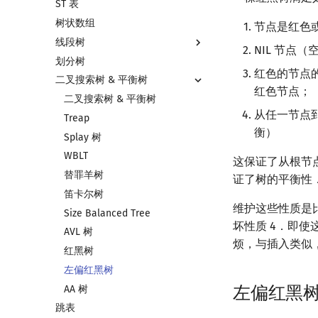
ST 表
左偏树
块状链表
树状数组
树分块
节点是红色
线段树
Sqrt Tree
NIL 节点
划分树
线段树基础
红色的节点
二叉搜索树 & 平衡树
线段树合并 & 分裂
红色节点；
李超线段树
二叉搜索树 & 平衡树
从任一节点
猫树
Treap
衡）
区间最值操作 & 区间历史最值
Splay 树
Kinetic Tournament Tree
WBLT
这保证了从根节
替罪羊树
证了树的平衡性
笛卡尔树
维护这些性质是
Size Balanced Tree
坏性质 4．即
AVL 树
烦，与插入类似
红黑树
左偏红黑树
左偏红黑树（Le
AA 树
跳表