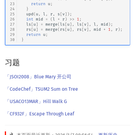
23
return
u
;
24
}
25
upd
(
u
,
l
,
r
,
s
[
v
]);
26
int
mid
=
(
l
+
r
)
>>
1
;
27
ls
[
u
]
=
merge
(
ls
[
u
],
ls
[
v
],
l
,
mid
);
28
rs
[
u
]
=
merge
(
rs
[
u
],
rs
[
v
],
mid
+
1
,
r
);
29
return
u
;
30
}
习题
「JSOI2008」Blue Mary 开公司
「CodeChef」TSUM2 Sum on Tree
「USACO13MAR」Hill Walk G
「CF932F」Escape Through Leaf