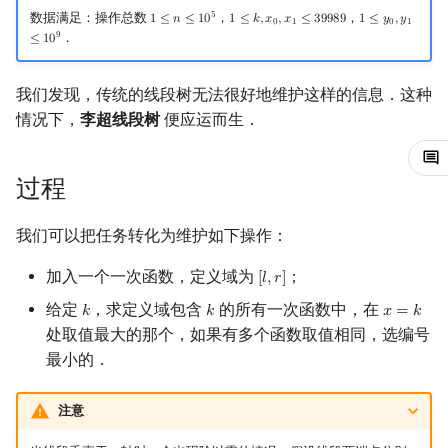
5
数据满足：操作总数
，
，
1
≤
𝑛
≤
1
0
1
≤
𝑘
,
𝑥
,
𝑥
≤
3
9
9
8
9
1
≤
𝑦
,
𝑦
1
≤
n
≤
10
5
1
≤
k
,
x
0
,
x
1
≤
39989
1
≤
y
0
,
y
1
≤
10
9
0
1
0
1
镜像站列表
Special Judge
Java 速成
前缀和 & 差分
IDA*
状压 DP
Boyer–Moore 算法
置换和排列
AVL 树
拓扑排序
扫描线
有限状态自动机
Dev-C++
文件操作
Lambda 表达式
归并排序
裴蜀定理 & 一次不定方程
多项式多点求值|快速插值
贝尔数
线性基
虚树
9
．
≤
1
0
致谢
Testlib
Java 进阶
二分
回溯法
数位 DP
Z 函数（扩展 KMP）
弧度制与坐标系
红黑树
最短路问题
旋转卡壳
计算理论基础
CLion
pb_ds
堆排序
费马小定理 & 欧拉定理
多项式初等函数
伯努利数
线性映射
树分治
我们发现，传统的线段树无法很好地维护这样的信息．这种
情况下，
李超线段树
便应运而生．
Polygon
倍增
Dancing Links
插头 DP
AC 自动机
复数
左偏红黑树
生成树问题
半平面交
字节顺序
Geany
编译优化
桶排序
模逆元
常系数齐次线性递推
Entringer Number
特征多项式
动态树分治
OJ 工具
构造
Alpha–Beta 剪枝
计数 DP
后缀数组 (SA)
数论
AA 树
斯坦纳树
平面最近点对
约瑟夫问题
Xcode
希尔排序
线性同余方程
多项式平移|连续点值平移
Eulerian Number
对角化
AHU 算法
过程
LaTeX 入门
优化
动态 DP
后缀自动机 (SAM)
多项式与生成函数
拆点
随机增量法
表达式求值
GUIDE
锦标赛排序
中国剩余定理
符号化方法
分拆数
Jordan标准型
树哈希
我们可以把任务转化为维护如下操作：
Git
概率 DP
后缀平衡树
组合数学
连通性相关
反演变换
在一台机器上规划任务
Sublime Text
Tim 排序
升幂引理
Lagrange 反演
范德蒙德卷积
树上随机游走
加入一个一次函数，定义域为
；
[
𝑙
,
𝑟
]
[
l
,
r
]
给定
，求定义域包含
的所有一次函数中，在
𝑘
𝑘
𝑥
=
𝑘
k
k
x
=
k
DP 套 DP
广义后缀自动机
线性代数
环计数问题
计算几何杂项
主元素问题
CP Editor
排序相关 STL
阶乘取模
形式幂级数复合|复合逆
Pólya 计数
处取值最大的那个，如果有多个函数取值相同，选编号
最小的．
DP 优化
后缀树
线性规划
最小环
Garsia–Wachs 算法
Code::Blocks
排序应用
卢卡斯定理
普通生成函数
图论计数
注意
其它 DP 方法
Manacher
抽象代数
2-SAT
15-puzzle
同余方程
指数生成函数