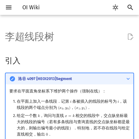
OI Wiki
键
入
李超线段树
Getting Started
比赛相关简介
工具软件简介
语言基础简介
算法基础简介
搜索部分简介
动态规划部分简介
字符串部分简介
数学部分简介
并查集
堆简介
分块思想
引入
二叉搜索树 & 平衡树
可持久化数据结构简介
线段树套线段树
Link Cut Tree
图论部分简介
计算几何部分简介
杂项简介
RMQ
OI 赛事与赛制
题型概述
读入、输出优化
Vim
评测工具简介
Testlib 简介
Hello, World!
C++ 标准库简介
类
复杂度简介
排序简介
DP 优化简介
后缀数组简介
数字系统简介
数论基础
多项式与生成函数简介
排列组合
线性代数简介
线性规划基础
基本概念
基本概念
博弈论简介
插值
树基础
最短路
最小生成树
强连通分量
网络流简介
图匹配
离线算法简介
随机函数
以
开
关于本项目
赛事
代码编辑工具
C++ 基础
复杂度
DFS（搜索）
动态规划基础
字符串基础
布尔代数
并查集复杂度
二叉堆
块状数组
过程
Treap
可持久化线段树
平衡树套线段树
全局平衡二叉树
图论相关概念
二维计算几何基础
离散化
并查集应用
ICPC/CCPC 赛事与赛制
交互题
分段打表
Emacs
Arbiter
通用
C++ 语法基础
STL 容器
命名空间
均摊复杂度
选择排序
单调队列/单调栈优化
最优原地后缀排序算法
进位制
模算术简介
代数基本定理
抽屉原理
向量
单纯形法
群论
条件概率与独立性
公平组合游戏
数值积分
树的直径
差分约束
最小树形图
双连通分量
最大流
二分图最大匹配
CDQ 分治
随机化技巧
引入
始
如何参与
题型
评测工具
C++ 标准库
枚举
BFS（搜索）
记忆化搜索
标准库
数字系统
配对堆
块状链表
合并
Splay 树
可持久化块状数组
线段树套平衡树
Euler Tour Tree
图的存储
三维计算几何基础
双指针
括号序列
常见错误
VS Code
Cena
Generator
变量
STL 算法
值类别
冒泡排序
斜率优化
平衡三进制
素数
快速傅里叶变换
容斥原理
内积和外积
环论
随机变量
零和游戏
高斯消元
树的中心
k 短路
最小直径生成树
割点和桥
最小割
二分图最大权匹配
整体二分
爬山算法
搜
洛谷 4097 [HEOI2013]Segment
OI Wiki 不是什么
学习路线
命令行
C++ 进阶
模拟
双向搜索
背包 DP
字符串匹配
位操作
左偏树
树分块
习题
WBLT
可持久化平衡树
树状数组套权值线段树
Top Tree
DFS（图论）
距离
离线算法
线段树与离线询问
常见技巧
Atom
CCR Plus
Validator
运算
bitset
重载运算符
插入排序
四边形不等式优化
格雷码
最大公约数
快速数论变换
斐波那契数列
矩阵
域论
随机变量的数字特征
非公平组合游戏
牛顿迭代法
树的重心
同余最短路
圆方树
费用流
一般图最大匹配
莫队算法
模拟退火
索
要求在平面直角坐标系下维护两个操作（强制在线）：
在平面上加入一条线段．记第
条被插入的线段的标号为
，该
𝑖
𝑖
格式手册
学习资源
命令行编译与调试
C++ 与其他常用语言的区别
递归 & 分治
启发式搜索
区间 DP
字符串哈希
二进制集合操作
Sqrt Tree
替罪羊树
可持久化字典树
分块套树状数组
BFS（图论）
Pick 定理
分数规划
Eclipse
Lemon
Interactor
流程控制语句
string
引用
计数排序
Slope Trick 优化
欧拉函数
快速沃尔什变换
错位排列
初等变换
Schreier–Sims 算法
概率不等式
最近公共祖先
点/边连通度
上下界网络流
一般图最大权匹配
i
i
线段的两个端点分别为
，
．
(
𝑥
,
𝑦
)
(
𝑥
,
𝑦
)
(
x
0
,
y
0
)
(
x
1
,
y
1
)
0
0
1
1
给定一个数
，询问与直线
相交的线段中，交点纵坐标最
𝑘
𝑥
=
𝑘
k
x
=
k
数学符号表
技巧
编译器
Pascal 转 C++ 急救
贪心
A*
DAG 上的 DP
字典树 (Trie)
高精度计算
笛卡尔树
可持久化可并堆
树上问题
三角剖分
随机化
Notepad++
Checker
高级数据类型
pair
常量
基数排序
WQS 二分
筛法
Chirp Z 变换
卡特兰数
行列式
树链剖分
Stoer–Wagner 算法
稳定匹配
大的线段的编号（若有多条线段与查询直线的交点纵坐标都是最
大的，则输出编号最小的线段）．特别地，若不存在线段与给定
F.A.Q.
出题
WSL (Windows 10)
Python 速成
排序
迭代加深搜索
树形 DP
前缀函数与 KMP 算法
快速幂
Size Balanced Tree
有向无环图
凸包
悬线法
Kate
函数
新版 C++ 特性
快速排序
状态设计优化
分解质因数
多项式牛顿迭代
斯特林数
线性空间
树上启发式合并
直线相交，输出
．
0
0