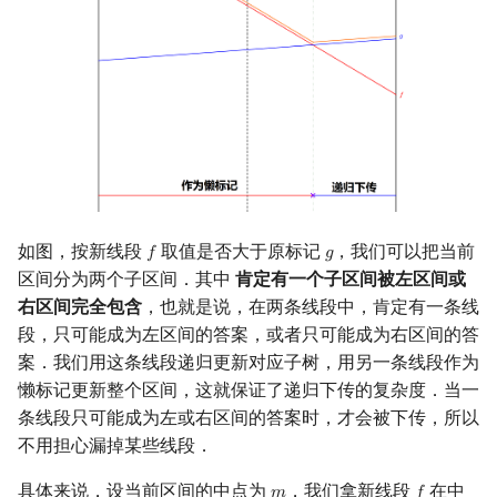
矩阵树定理
Min_25 筛
LGV 引理
洲阁筛
最大团搜索算法
类欧几里德算法
支配树
Meissel–Lehmer 算法
图上随机游走
连分数
如图，按新线段
取值是否大于原标记
，我们可以把当前
𝑓
𝑔
f
g
区间分为两个子区间．其中
肯定有一个子区间被左区间或
Stern–Brocot 树与 Farey
右区间完全包含
，也就是说，在两条线段中，肯定有一条线
段，只可能成为左区间的答案，或者只可能成为右区间的答
二次域
案．我们用这条线段递归更新对应子树，用另一条线段作为
懒标记更新整个区间，这就保证了递归下传的复杂度．当一
Pell 方程
条线段只可能成为左或右区间的答案时，才会被下传，所以
不用担心漏掉某些线段．
具体来说，设当前区间的中点为
，我们拿新线段
在中
𝑚
𝑓
m
f