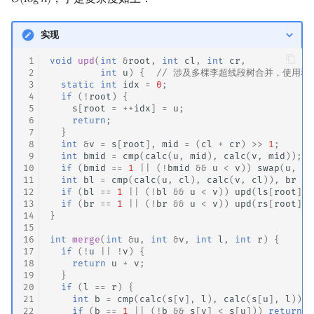
𝑂
(
l
o
g
𝑛
)
O
(
log
n
)
实现
 1
void
upd
(
int
&
root
,
int
cl
,
int
cr
,
 2
int
u
)
{
// 涉及多棵李超线段树合并，使用动
 3
static
int
idx
=
0
;
 4
if
(
!
root
)
{
 5
s
[
root
=
++
idx
]
=
u
;
 6
return
;
 7
}
 8
int
&
v
=
s
[
root
],
mid
=
(
cl
+
cr
)
>>
1
;
 9
int
bmid
=
cmp
(
calc
(
u
,
mid
),
calc
(
v
,
mid
));
10
if
(
bmid
==
1
||
(
!
bmid
&&
u
<
v
))
swap
(
u
,
v
)
11
int
bl
=
cmp
(
calc
(
u
,
cl
),
calc
(
v
,
cl
)),
br
=
12
if
(
bl
==
1
||
(
!
bl
&&
u
<
v
))
upd
(
ls
[
root
],
13
if
(
br
==
1
||
(
!
br
&&
u
<
v
))
upd
(
rs
[
root
],
14
}
15
16
int
merge
(
int
&
u
,
int
&
v
,
int
l
,
int
r
)
{
17
if
(
!
u
||
!
v
)
{
18
return
u
+
v
;
19
}
20
if
(
l
==
r
)
{
21
int
b
=
cmp
(
calc
(
s
[
v
],
l
),
calc
(
s
[
u
],
l
));
22
if
(
b
==
1
||
(
!
b
&&
s
[
v
]
<
s
[
u
]))
return
v