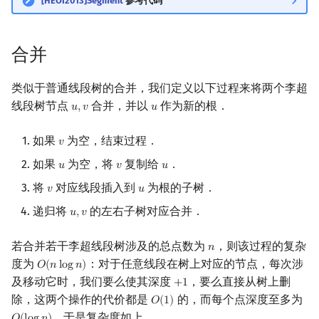
[HEOI2013]Segment
参考代码
合并
类似于普通线段树的合并，我们定义以下过程来将两个李超
线段树节点
合并，并以
作为新的根．
𝑢
,
𝑣
𝑢
u
,
v
u
如果
为空，结束过程．
𝑣
v
如果
为空，将
复制给
．
𝑢
𝑣
𝑢
u
v
u
将
对应线段插入到
为根的子树．
𝑣
𝑢
v
u
递归将
的左右子树对应合并．
𝑢
,
𝑣
u
,
v
若合并若干李超线段树涉及的总点数为
，则该过程的复杂
𝑛
n
度为
：对于任意线段在树上对应的节点，每次涉
𝑂
(
𝑛
l
o
g
𝑛
)
O
(
n
log
n
)
及移动它时，我们要么使其深度
，要么直接从树上删
+
1
+
1
除，这两个操作的代价都是
的，而每个点深度至多为
𝑂
(
1
)
O
(
1
)
，于是复杂度如上．