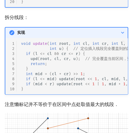
20
}
拆分线段：
实现
 1
void
update
(
int
root
,
int
cl
,
int
cr
,
int
l
,
in
 2
int
u
)
{
// 定位插入线段完全覆盖到的区
 3
if
(
l
<=
cl
&&
cr
<=
r
)
{
 4
upd
(
root
,
cl
,
cr
,
u
);
// 完全覆盖当前区间，更
 5
return
;
 6
}
 7
int
mid
=
(
cl
+
cr
)
>>
1
;
 8
if
(
l
<=
mid
)
update
(
root
<<
1
,
cl
,
mid
,
l
,
r
 9
if
(
mid
<
r
)
update
(
root
<<
1
|
1
,
mid
+
1
,
c
10
}
注意懒标记并不等价于在区间中点处取值最大的线段．