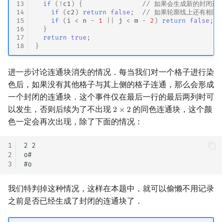
13
if
(
!
c1
)
{
// 如果会生成新的封闭连
14
if
(
c2
)
return
false
;
// 如果轮廓线上还有相同
15
if
(
i
<
n
-
1
||
j
<
m
-
2
)
return
false
;
16
}
17
return
true
;
18
}
进一步讨论连通块消失的情况．每当我们对一个格子进行染
色后，如果没有其他格子与其上侧的格子连通，那么会形成
一个封闭的连通块．这个事件仅在最后一行的最后两列时可
以发生，否则后续为了不出现
的同色连通块，这个颜
2
×
2
2
×
2
色一定会再次出现，除了下面的情况：
1
2 2

2
o#

3
我们特判掉这种情况，这样在本题中，就可以偷懒不用记录
之前是否已经生成了封闭的连通块了．