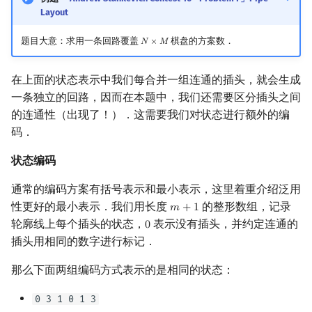
Layout
题目大意：求用一条回路覆盖
棋盘的方案数．
𝑁
×
𝑀
N
×
M
在上面的状态表示中我们每合并一组连通的插头，就会生成
一条独立的回路，因而在本题中，我们还需要区分插头之间
的连通性（出现了！）．这需要我们对状态进行额外的编
码．
状态编码
通常的编码方案有括号表示和最小表示，这里着重介绍泛用
性更好的最小表示．我们用长度
的整形数组，记录
𝑚
+
1
m
+
1
轮廓线上每个插头的状态，
表示没有插头，并约定连通的
0
0
插头用相同的数字进行标记．
那么下面两组编码方式表示的是相同的状态：
0 3 1 0 1 3