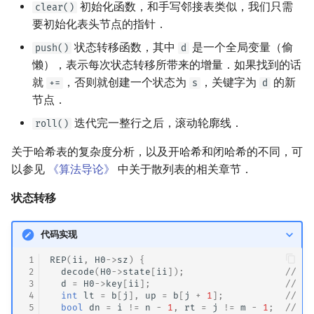
初始化函数，和手写邻接表类似，我们只需
clear()
要初始化表头节点的指针．
状态转移函数，其中
是一个全局变量（偷
push()
d
懒），表示每次状态转移所带来的增量．如果找到的话
就
，否则就创建一个状态为
，关键字为
的新
+=
s
d
节点．
迭代完一整行之后，滚动轮廓线．
roll()
关于哈希表的复杂度分析，以及开哈希和闭哈希的不同，可
以参见
《算法导论》
中关于散列表的相关章节．
状态转移
代码实现
 1
REP
(
ii
,
H0
->
sz
)
{
 2
decode
(
H0
->
state
[
ii
]);
// 
 3
d
=
H0
->
key
[
ii
];
// 得
 4
int
lt
=
b
[
j
],
up
=
b
[
j
+
1
];
// 
 5
bool
dn
=
i
!=
n
-
1
,
rt
=
j
!=
m
-
1
;
// 