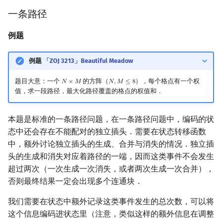
一条路径
例题
例题
「ZOJ 3213」Beautiful Meadow
题目大意：一个
的方阵（
），每个格点有一个权
𝑁
×
𝑀
𝑁
,
𝑀
≤
8
N
×
M
N
,
M
≤
8
值，求一段路径，最大化路径覆盖的格点的权值和．
本题是标准的一条路径问题，在一条路径问题中，编码的状
态中还会存在不能配对的独立插头．需要在状态转移函数
中，额外讨论独立插头的生成、合并与消失的情况．独立插
头的生成和消失对应着路径的一端，因而这类事件不会发生
超过两次（一次生成一次消失，或者两次生成一次合并），
否则最终结果一定会出现多个连通块．
我们需要在状态中额外记录这类事件发生的总次数，可以将
这个信息编码进状态里（注意，类似这样的额外信息在调整