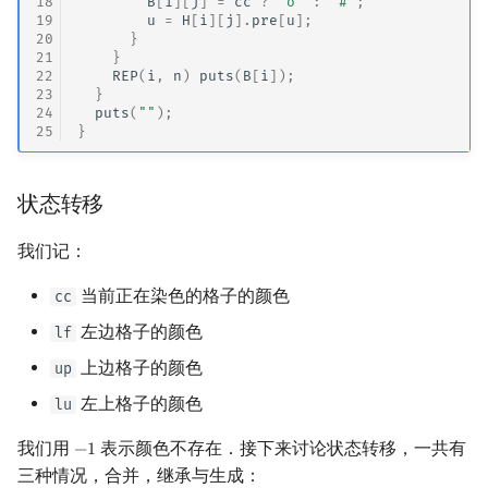
18
B
[
i
][
j
]
=
cc
?
'o'
:
'#'
;
19
u
=
H
[
i
][
j
].
pre
[
u
];
20
}
21
}
22
REP
(
i
,
n
)
puts
(
B
[
i
]);
23
}
24
puts
(
""
);
25
}
状态转移
我们记：
当前正在染色的格子的颜色
cc
左边格子的颜色
lf
上边格子的颜色
up
左上格子的颜色
lu
我们用
表示颜色不存在．接下来讨论状态转移，一共有
−
1
−
1
三种情况，合并，继承与生成：