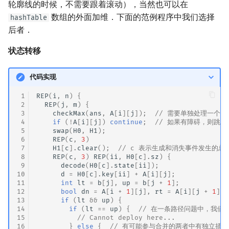
轮廓线的时候，不需要跟着滚动），当然也可以在
数组的外面加维．下面的范例程序中我们选择
hashTable
后者．
状态转移
代码实现
 1
REP
(
i
,
n
)
{
 2
REP
(
j
,
m
)
{
 3
checkMax
(
ans
,
A
[
i
][
j
]);
// 需要单独处理一个格
 4
if
(
!
A
[
i
][
j
])
continue
;
// 如果有障碍，则跳
 5
swap
(
H0
,
H1
);
 6
REP
(
c
,
3
)
 7
H1
[
c
].
clear
();
// c 表示生成和消失事件发生的总
 8
REP
(
c
,
3
)
REP
(
ii
,
H0
[
c
].
sz
)
{
 9
decode
(
H0
[
c
].
state
[
ii
]);
10
d
=
H0
[
c
].
key
[
ii
]
+
A
[
i
][
j
];
11
int
lt
=
b
[
j
],
up
=
b
[
j
+
1
];
12
bool
dn
=
A
[
i
+
1
][
j
],
rt
=
A
[
i
][
j
+
1
];
13
if
(
lt
&&
up
)
{
14
if
(
lt
==
up
)
{
// 在一条路径问题中，我们
15
// Cannot deploy here...
16
}
else
{
// 有可能参与合并的两者中有独立插