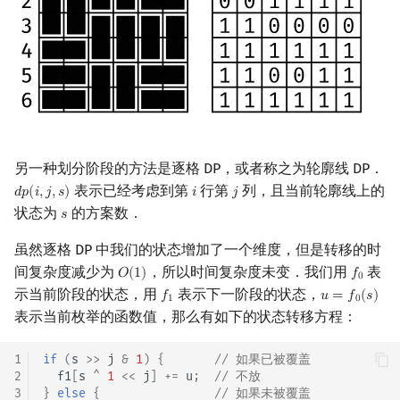
回文树
概率论
可持久化数据结构
欧拉图
Kahan 求和
状态转移
二次剩余
序列自动机
博弈论
树套树
哈密顿图
珂朵莉树/颜色段均摊
习题
阶 & 原根
染色模型
最小表示法
数值算法
K-D Tree
二分图
空间优化简介
离散对数
Lyndon 分解
序理论
动态树
平面图
例题「UVa 10572」Black &
高次剩余 & 单位根
另一种划分阶段的方法是逐格 DP，或者称之为轮廓线 DP．
White
表示已经考虑到第
行第
列，且当前轮廓线上的
𝑑
𝑝
(
𝑖
,
𝑗
,
𝑠
)
𝑖
𝑗
d
p
(
i
,
j
,
s
)
i
j
Main–Lorentz 算法
杨氏矩阵
析合树
弦图
数论分块
状态为
的方案数．
𝑠
s
状态编码
拟阵
PQ 树
图的着色
狄利克雷卷积
虽然逐格 DP 中我们的状态增加了一个维度，但是转移的时
手写哈希
间复杂度减少为
，所以时间复杂度未变．我们用
表
𝑂
(
1
)
𝑓
O
(
1
)
f
0
0
Berlekamp–Massey 算法
手指树
网络流
莫比乌斯反演
示当前阶段的状态，用
表示下一阶段的状态，
𝑓
𝑢
=
𝑓
(
𝑠
)
f
1
u
=
f
0
(
s
)
1
0
方案构造
表示当前枚举的函数值，那么有如下的状态转移方程：
霍夫曼树
图的匹配
杜教筛
状态转移
1
if
(
s
>>
j
&
1
)
{
// 如果已被覆盖
Prüfer 序列
Powerful Number 筛
2
f1
[
s
^
1
<<
j
]
+=
u
;
// 不放
习题
3
}
else
{
// 如果未被覆盖