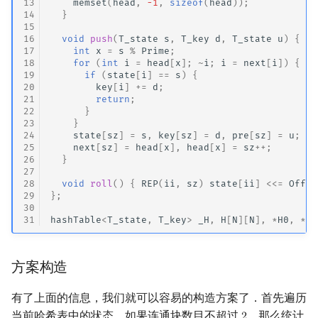
13
memset
(
head
,
-1
,
sizeof
(
head
));
14
}
15
16
void
push
(
T_state
s
,
T_key
d
,
T_state
u
)
{
17
int
x
=
s
%
Prime
;
18
for
(
int
i
=
head
[
x
];
~
i
;
i
=
next
[
i
])
{
19
if
(
state
[
i
]
==
s
)
{
20
key
[
i
]
+=
d
;
21
return
;
22
}
23
}
24
state
[
sz
]
=
s
,
key
[
sz
]
=
d
,
pre
[
sz
]
=
u
;
25
next
[
sz
]
=
head
[
x
],
head
[
x
]
=
sz
++
;
26
}
27
28
void
roll
()
{
REP
(
ii
,
sz
)
state
[
ii
]
<<=
Offse
29
};
30
31
hashTable
<
T_state
,
T_key
>
_H
,
H
[
N
][
N
],
*
H0
,
*
H1
方案构造
有了上面的信息，我们就可以容易的构造方案了．首先遍历
当前哈希表中的状态，如果连通块数目不超过
，那么统计