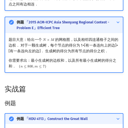
点之间有边相连．
例题
「2015 ACM-ICPC Asia Shenyang Regional Contest -
Problem E」Efficient Tree
题目大意：给出一个
的网格图，以及相邻四连通格子之间的
𝑁
×
𝑀
N
×
M
边权． 对于一颗生成树，每个节点的得分为 1+[有一条连向上的边]+
[有一条连向左的边]． 生成树的得分为所有节点的得分之积．
你需要求出：最小生成树的边权和，以及所有最小生成树的得分之
和． （
）
𝑛
≤
8
0
0
,
𝑚
≤
7
n
≤
800
,
m
≤
7
实战篇
例题
例题
「HDU 4113」Construct the Great Wall