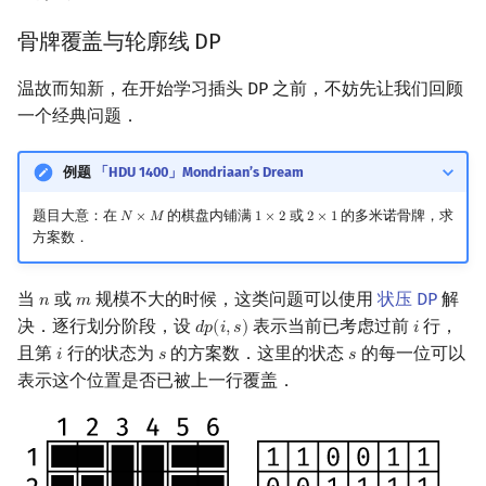
镜像站列表
Special Judge
Java 速成
前缀和 & 差分
IDA*
Boyer–Moore 算法
置换和排列
块状数据结构
拓扑排序
扫描线
有限状态自动机
习题
Dev-C++
文件操作
Lambda 表达式
归并排序
裴蜀定理 & 一次不定方程
多项式多点求值|快速插值
贝尔数
线性基
AVL 树
虚树
骨牌覆盖与轮廓线 DP
致谢
Testlib
Java 进阶
二分
回溯法
Z 函数（扩展 KMP）
弧度制与坐标系
单调栈
最短路问题
旋转卡壳
计算理论基础
一条回路
CLion
pb_ds
堆排序
费马小定理 & 欧拉定理
多项式初等函数
伯努利数
线性映射
红黑树
树分治
温故而知新，在开始学习插头 DP 之前，不妨先让我们回顾
一个经典问题．
Polygon
倍增
Dancing Links
AC 自动机
复数
单调队列
生成树问题
半平面交
字节顺序
例题
Geany
编译优化
桶排序
模逆元
常系数齐次线性递推
Entringer Number
特征多项式
左偏红黑树
动态树分治
例题
「HDU 1400」Mondriaan’s Dream
OJ 工具
构造
Alpha–Beta 剪枝
后缀数组 (SA)
数论
ST 表
斯坦纳树
平面最近点对
约瑟夫问题
状态编码
Xcode
希尔排序
线性同余方程
多项式平移|连续点值平移
Eulerian Number
对角化
AA 树
AHU 算法
题目大意：在
的棋盘内铺满
或
的多米诺骨牌，求
𝑁
×
𝑀
1
×
2
2
×
1
N
×
M
1
×
2
2
×
1
方案数．
LaTeX 入门
优化
后缀自动机 (SAM)
多项式与生成函数
树状数组
拆点
随机增量法
表达式求值
手写哈希
GUIDE
锦标赛排序
中国剩余定理
符号化方法
分拆数
Jordan标准型
树哈希
当
或
规模不大的时候，这类问题可以使用
状压 DP
解
Git
后缀平衡树
组合数学
线段树
连通性相关
反演变换
在一台机器上规划任务
状态转移
Sublime Text
Tim 排序
升幂引理
Lagrange 反演
范德蒙德卷积
树上随机游走
𝑛
𝑚
n
m
决．逐行划分阶段，设
表示当前已考虑过前
行，
𝑑
𝑝
(
𝑖
,
𝑠
)
𝑖
d
p
(
i
,
s
)
i
广义后缀自动机
线性代数
划分树
环计数问题
计算几何杂项
主元素问题
习题
CP Editor
排序相关 STL
阶乘取模
形式幂级数复合|复合逆
Pólya 计数
且第
行的状态为
的方案数．这里的状态
的每一位可以
𝑖
𝑠
𝑠
i
s
s
表示这个位置是否已被上一行覆盖．
后缀树
线性规划
二叉搜索树 & 平衡树
最小环
Garsia–Wachs 算法
一条路径
Code::Blocks
排序应用
卢卡斯定理
普通生成函数
图论计数
Manacher
抽象代数
跳表
2-SAT
15-puzzle
例题
同余方程
指数生成函数