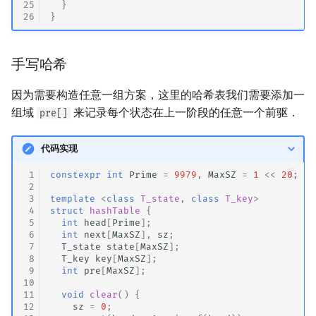
25
}
26
}
手写哈希
因为需要构造任意一组方案，这里的哈希表我们需要添加一
组域
来记录每个状态在上一阶段的任意一个前驱．
pre[]
代码实现
 1
constexpr
int
Prime
=
9979
,
MaxSZ
=
1
<<
20
;
 2
 3
template
<
class
T_state
,
class
T_key
>
 4
struct
hashTable
{
 5
int
head
[
Prime
];
 6
int
next
[
MaxSZ
],
sz
;
 7
T_state
state
[
MaxSZ
];
 8
T_key
key
[
MaxSZ
];
 9
int
pre
[
MaxSZ
];
10
11
void
clear
()
{
12
sz
=
0
;