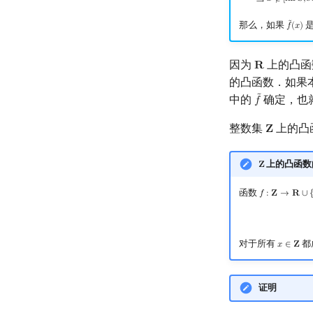
𝑥
∉
[
i
n
f
𝑆
,
s
˜
那么，如果
𝑓
(
𝑥
)
f
~
(
x
)
因为
上的凸函
𝐑
R
的凸函数．如果
˜
中的
确定，也
𝑓
f
~
整数集
上的凸
𝐙
Z
上的凸函数
𝐙
Z
函数
𝑓
:
𝐙
→
𝐑
∪
f
:
Z
→
R
∪
{
±
∞
}
对于所有
都
𝑥
∈
𝐙
x
∈
Z
证明