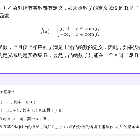
往并不会对所有实数都有定义．如果函数
的定义域仅是
的子
𝑓
𝐑
f
R
函数：
f
~
(
x
)
=
{
f
(
x
)
,
x
∈
dom
f
,
+
∞
,
x
∉
dom
f
.
𝑓
(
𝑥
)
,
𝑥
∈
d
o
m
𝑓
,
˜
𝑓
(
𝑥
)
=
{
+
∞
,
𝑥
∉
d
o
m
𝑓
.
˜
函数，当且仅当相应的
满足上述凸函数的定义．因此，如果没
𝑓
f
~
的定义域均是实数集
．显然，凸函数
只能在一个区间（即
𝐑
𝑓
𝐑
R
f
R
子包括：
，其中
；

)
=
𝑐
𝑐
∈
𝐑
)
=
c
c
∈
R
，其中
且
；

)
=
𝑘
𝑥
+
𝑏
𝑘
,
𝑏
∈
𝐑
𝑘
≠
0
)
=
k
x
+
b
k
,
b
∈
R
k
≠
0
，其中
；

(
𝑥
)
=
|
𝑥
−
𝑎
|
𝑎
∈
𝐑
(
x
)
=
|
x
−
a
|
a
∈
R
制在某个区间上的结果，例如
（在凸分析的语境下也称作
的指示函
0
(
𝑥
)
[
𝑎
,
𝑏
]
0
[
a
,
b
]
(
x
)
[
a
,
b
]
[
𝑎
,
𝑏
]