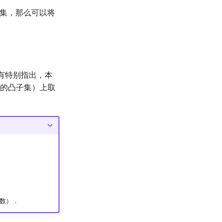
集，那么可以将
有特别指出，本
的凸子集）上取
数）．