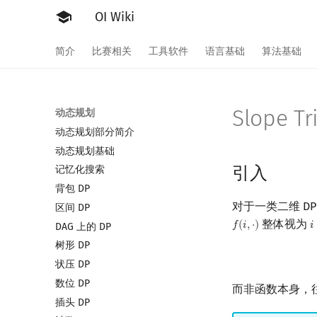
OI Wiki
简介
比赛相关
工具软件
语言基础
算法基础
Slope T
动态规划
动态规划部分简介
动态规划基础
引入
记忆化搜索
背包 DP
对于一类二维 D
区间 DP
整体视为
𝑓
(
𝑖
,
⋅
)
𝑖
f
(
i
,
⋅
)
i
DAG 上的 DP
树形 DP
状压 DP
数位 DP
而非函数本身，往往
插头 DP