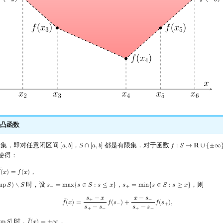
凸函数
集，即对任意闭区间
，
都是有限集．对于函数
[
𝑎
,
𝑏
]
𝑆
∩
[
𝑎
,
𝑏
]
𝑓
:
𝑆
→
𝐑
∪
{
±
∞
[
a
,
b
]
S
∩
[
a
,
b
]
f
:
S
→
R
∪
{
±
∞
}
使得：
˜
，
(
𝑥
)
=
𝑓
(
𝑥
)
~
(
x
)
=
f
(
x
)
时，设
，
，则
u
p
𝑆
)
∖
𝑆
𝑠
=
m
a
x
{
𝑠
∈
𝑆
:
𝑠
≤
𝑥
}
𝑠
=
m
i
n
{
𝑠
∈
𝑆
:
𝑠
≥
𝑥
}
p
S
)
∖
S
s
−
=
max
{
s
∈
S
:
s
≤
x
}
s
+
=
min
{
s
∈
S
:
s
≥
x
}
−
+
𝑠
−
𝑥
𝑥
−
𝑠
f
~
(
x
)
=
s
+
−
x
s
+
−
s
−
f
(
s
−
)
+
x
−
s
−
s
+
−
s
−
f
(
s
+
)
,
+
−
˜
𝑓
(
𝑥
)
=
𝑓
(
𝑠
)
+
𝑓
(
𝑠
)
,
−
+
𝑠
−
𝑠
𝑠
−
𝑠
+
−
+
−
˜
时，
．
p
S
]
f
~
(
x
)
=
+
∞