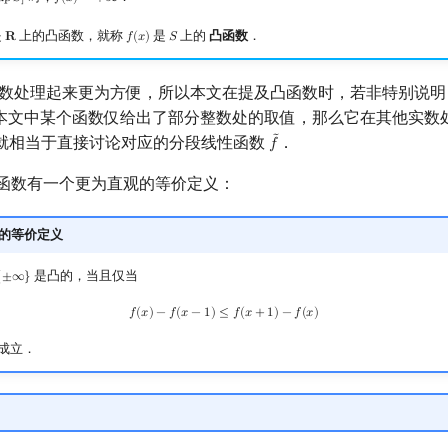
u
p
𝑆
]
𝑓
(
𝑥
)
=
+
∞
是
上的凸函数，就称
是
上的
凸函数
．
𝐑
𝑓
(
𝑥
)
𝑆
R
f
(
x
)
S
数处理起来更为方便，所以本文在提及凸函数时，若非特别说
本文中某个函数仅给出了部分整数处的取值，那么它在其他实数
˜
就相当于直接讨论对应的分段线性函数
．
𝑓
f
~
函数有一个更为直观的等价定义：
的等价定义
是凸的，当且仅当
{
±
∞
}
f
(
x
)
−
f
(
x
−
1
)
≤
f
(
x
+
1
)
−
f
(
x
)
𝑓
(
𝑥
)
−
𝑓
(
𝑥
−
1
)
≤
𝑓
(
𝑥
+
1
)
−
𝑓
(
𝑥
)
成立．