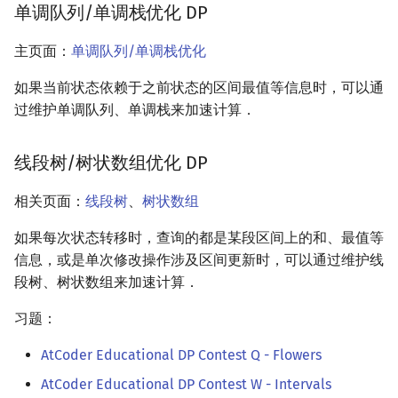
单调队列/单调栈优化 DP
矩阵树定理
Min_25 筛
主页面：
单调队列/单调栈优化
LGV 引理
洲阁筛
如果当前状态依赖于之前状态的区间最值等信息时，可以通
最大团搜索算法
类欧几里德算法
过维护单调队列、单调栈来加速计算．
支配树
Meissel–Lehmer 算法
线段树/树状数组优化 DP
图上随机游走
连分数
相关页面：
线段树
、
树状数组
Stern–Brocot 树与 Farey
如果每次状态转移时，查询的都是某段区间上的和、最值等
信息，或是单次修改操作涉及区间更新时，可以通过维护线
二次域
段树、树状数组来加速计算．
习题：
Pell 方程
AtCoder Educational DP Contest Q - Flowers
AtCoder Educational DP Contest W - Intervals