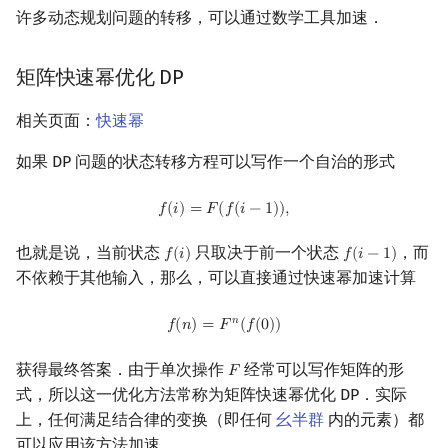
许多动态规划问题的转移，可以通过数学工具加速．
矩阵快速幂优化 DP
相关页面：
快速幂
如果 DP 问题的状态转移方程可以写作一个自治的形式
f
(
i
)
=
F
(
f
(
i
−
1
)
)
,
𝑓
(
𝑖
)
=
𝐹
(
𝑓
(
𝑖
−
1
)
)
,
也就是说，当前状态
只取决于前一个状态
，而
𝑓
(
𝑖
)
𝑓
(
𝑖
−
1
)
f
(
i
)
f
(
i
−
1
)
不依赖于其他输入，那么，可以直接通过快速幂加速计算
f
(
n
)
=
F
n
(
f
(
0
)
)
𝑛
𝑓
(
𝑛
)
=
𝐹
(
𝑓
(
0
)
)
获得最终答案．由于单次操作
经常可以写作矩阵的形
𝐹
F
式，所以这一优化方法常称为矩阵快速幂优化 DP．实际
上，任何满足结合律的变换（即任何
幺半群
内的元素）都
可以应用该方法加速．