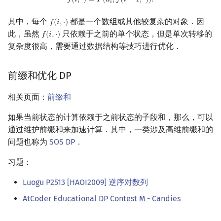
𝑓
(
𝑖
,
⋅
)
=
𝐹
(
𝑎
,
𝑓
(
𝑖
−
1
,
⋅
)
)
.
𝑖
通过简化状态优化
回文树
概率论
可持久化数据结构
欧拉图
Kahan 求和
二次剩余
其中，每个
都是一个数组或其他较复杂的对象．因
𝑓
(
𝑖
,
⋅
)
f
(
i
,
⋅
)
此，虽然
只依赖于之前的单个状态，但是单次转移的
𝑓
(
𝑖
,
⋅
)
序列自动机
博弈论
树套树
哈密顿图
珂朵莉树/颜色段均摊
DP 套 DP 与 DFA 最小化
阶 & 原根
f
(
i
,
⋅
)
复杂度很高，需要通过数据结构等技巧进行优化．
最小表示法
数值算法
K-D Tree
二分图
空间优化简介
状态设计优化 DP
离散对数
前缀和优化 DP
拓展阅读
Lyndon 分解
序理论
动态树
平面图
高次剩余 & 单位根
相关页面：
前缀和
Main–Lorentz 算法
杨氏矩阵
析合树
弦图
数论分块
如果当前状态的计算依赖于之前状态的子段和，那么，可以
通过维护前缀和来加速计算．其中，一类涉及高维前缀和的
拟阵
PQ 树
图的着色
狄利克雷卷积
问题也称为
SOS DP
．
Berlekamp–Massey 算法
手指树
网络流
莫比乌斯反演
习题：
霍夫曼树
图的匹配
杜教筛
Luogu P2513 [HAOI2009] 逆序对数列
AtCoder Educational DP Contest M - Candies
Prüfer 序列
Powerful Number 筛