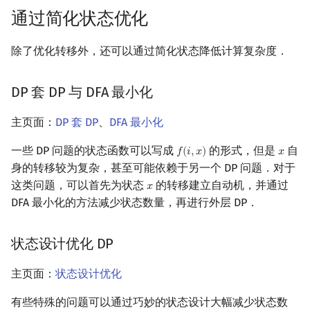
通过简化状态优化
除了优化转移外，还可以通过简化状态降低计算复杂度．
DP 套 DP 与 DFA 最小化
主页面：
DP 套 DP
、
DFA 最小化
一些 DP 问题的状态函数可以写成
的形式，但是
自
𝑓
(
𝑖
,
𝑥
)
𝑥
f
(
i
,
x
)
x
身的转移较为复杂，甚至可能依赖于另一个 DP 问题．对于
这类问题，可以首先为状态
的转移建立自动机，并通过
𝑥
x
DFA 最小化的方法减少状态数量，再进行外层 DP．
状态设计优化 DP
主页面：
状态设计优化
有些特殊的问题可以通过巧妙的状态设计大幅减少状态数