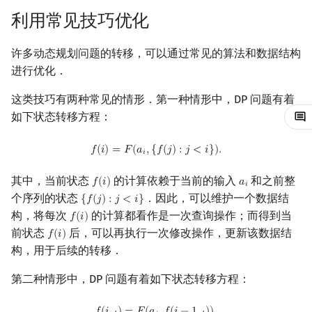
利用常见技巧优化
镜像站列表
Special Judge
Java 速成
前缀和 & 差分
IDA*
利用问题结构优化
Boyer–Moore 算法
置换和排列
块状数据结构
拓扑排序
扫描线
有限状态自动机
Dev-C++
文件操作
Lambda 表达式
归并排序
裴蜀定理 & 一次不定方程
多项式多点求值|快速插值
贝尔数
线性基
AVL 树
虚树
许多动态规划问题的转移，可以通过常见的算法和数据结构
致谢
Testlib
Java 进阶
二分
回溯法
Z 函数（扩展 KMP）
弧度制与坐标系
单调栈
最短路问题
旋转卡壳
计算理论基础
斜率优化 DP
CLion
pb_ds
堆排序
费马小定理 & 欧拉定理
多项式初等函数
伯努利数
线性映射
红黑树
树分治
进行优化．
Polygon
倍增
Dancing Links
AC 自动机
复数
单调队列
生成树问题
半平面交
字节顺序
四边形不等式优化 DP
Geany
编译优化
桶排序
模逆元
常系数齐次线性递推
Entringer Number
特征多项式
左偏红黑树
动态树分治
这类技巧有两种常见的情形．第一种情形中，DP 问题有着
如下状态转移方程：
OJ 工具
构造
Alpha–Beta 剪枝
后缀数组 (SA)
数论
ST 表
斯坦纳树
平面最近点对
约瑟夫问题
Slope Trick 优化 DP
Xcode
希尔排序
线性同余方程
多项式平移|连续点值平移
Eulerian Number
对角化
AA 树
AHU 算法
f
(
i
)
=
F
(
a
i
,
{
f
(
j
)
:
j
<
i
}
)
.
𝑓
(
𝑖
)
=
𝐹
(
𝑎
,
{
𝑓
(
𝑗
)
:
𝑗
<
𝑖
}
)
.
𝑖
LaTeX 入门
优化
后缀自动机 (SAM)
多项式与生成函数
树状数组
拆点
随机增量法
表达式求值
WQS 二分/凸优化 DP
GUIDE
锦标赛排序
中国剩余定理
符号化方法
分拆数
Jordan标准型
树哈希
其中，当前状态
的计算依赖于当前的输入
和之前整
𝑓
(
𝑖
)
𝑎
f
(
i
)
a
i
𝑖
Git
利用数学方法优化
后缀平衡树
组合数学
线段树
连通性相关
反演变换
在一台机器上规划任务
Sublime Text
Tim 排序
升幂引理
Lagrange 反演
范德蒙德卷积
树上随机游走
个序列的状态
．因此，可以维护一个数据结
{
𝑓
(
𝑗
)
:
𝑗
<
𝑖
}
{
f
(
j
)
:
j
<
i
}
构，将每次
的计算都看作是一次查询操作；而得到当
𝑓
(
𝑖
)
f
(
i
)
广义后缀自动机
线性代数
划分树
环计数问题
计算几何杂项
主元素问题
矩阵快速幂优化 DP
CP Editor
排序相关 STL
阶乘取模
形式幂级数复合|复合逆
Pólya 计数
前状态
后，可以再执行一次修改操作，更新该数据结
𝑓
(
𝑖
)
f
(
i
)
构，用于后续的转移．
后缀树
线性规划
二叉搜索树 & 平衡树
最小环
Garsia–Wachs 算法
FFT 优化 DP
Code::Blocks
排序应用
卢卡斯定理
普通生成函数
图论计数
第二种情形中，DP 问题有着如下状态转移方程：
Manacher
抽象代数
跳表
2-SAT
15-puzzle
Lagrange 插值优化 DP
同余方程
指数生成函数
f
(
i
,
⋅
)
=
F
(
a
i
,
f
(
i
−
1
,
⋅
)
)
.