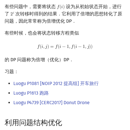
有些问题中，需要将状态
设为从初始状态开始，进行
𝑓
(
𝑖
)
f
(
i
)
了
次转移时得到的结果．它利用了倍增的思想转化了原
𝑖
2
2
i
问题，因此常常称为倍增优化 DP．
有些时候，也会将状态转移方程类似
f
(
i
,
j
)
=
f
(
i
−
1
,
f
(
i
−
1
,
j
)
)
𝑓
(
𝑖
,
𝑗
)
=
𝑓
(
𝑖
−
1
,
𝑓
(
𝑖
−
1
,
𝑗
)
)
的 DP 问题称为倍增（优化）DP．
习题：
Luogu P1081 [NOIP 2012 提高组] 开车旅行
Luogu P1613 跑路
Luogu P4739 [CERC2017] Donut Drone
利用问题结构优化