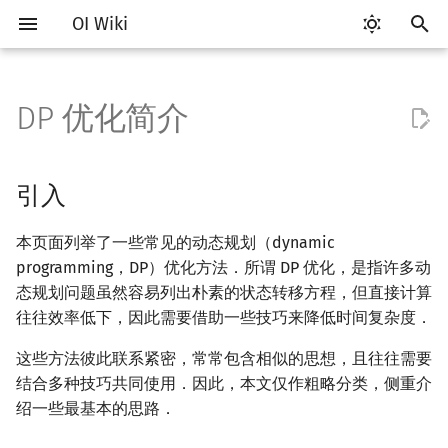
OI Wiki
键
入
DP 优化简介
Getting Started
比赛相关简介
工具软件简介
语言基础简介
算法基础简介
搜索部分简介
引入
字符串部分简介
数学部分简介
数据结构部分简介
图论部分简介
计算几何部分简介
杂项简介
RMQ
OI 赛事与赛制
题型概述
读入、输出优化
Vim
评测工具简介
Testlib 简介
Hello, World!
C++ 标准库简介
类
复杂度简介
排序简介
后缀数组简介
数字系统简介
数论基础
多项式与生成函数简介
排列组合
线性代数简介
线性规划基础
基本概念
基本概念
博弈论简介
插值
并查集
堆简介
分块思想
线段树基础
二叉搜索树 & 平衡树
可持久化数据结构简介
线段树套线段树
Link Cut Tree
树基础
最短路
最小生成树
强连通分量
网络流简介
图匹配
离线算法简介
随机函数
以
开
关于本项目
赛事
代码编辑工具
C++ 基础
复杂度
DFS（搜索）
利用常见技巧优化
字符串基础
布尔代数
栈
图论相关概念
二维计算几何基础
离散化
并查集应用
ICPC/CCPC 赛事与赛制
交互题
分段打表
Emacs
Arbiter
通用
C++ 语法基础
STL 容器
命名空间
均摊复杂度
选择排序
最优原地后缀排序算法
进位制
模算术简介
代数基本定理
抽屉原理
向量
单纯形法
群论
条件概率与独立性
公平组合游戏
数值积分
并查集复杂度
二叉堆
块状数组
线段树合并 & 分裂
Treap
可持久化线段树
平衡树套线段树
全局平衡二叉树
树的直径
差分约束
最小树形图
双连通分量
最大流
二分图最大匹配
CDQ 分治
随机化技巧
引入
始
如何参与
题型
评测工具
C++ 标准库
枚举
BFS（搜索）
标准库
数字系统
队列
图的存储
三维计算几何基础
双指针
括号序列
前缀和优化 DP
常见错误
VS Code
Cena
Generator
变量
STL 算法
值类别
冒泡排序
平衡三进制
素数
快速傅里叶变换
容斥原理
内积和外积
环论
随机变量
零和游戏
高斯消元
配对堆
块状链表
李超线段树
Splay 树
可持久化块状数组
线段树套平衡树
Euler Tour Tree
树的中心
k 短路
最小直径生成树
割点和桥
最小割
二分图最大权匹配
整体二分
爬山算法
本页面列举了一些常见的动态规划（dynamic
搜
programming，DP）优化方法．所谓 DP 优化，是指许多动
OI Wiki 不是什么
学习路线
命令行
C++ 进阶
模拟
双向搜索
字符串匹配
位操作
链表
DFS（图论）
距离
离线算法
线段树与离线询问
单调队列/单调栈优化 DP
常见技巧
Atom
CCR Plus
Validator
运算
bitset
重载运算符
插入排序
格雷码
最大公约数
快速数论变换
斐波那契数列
矩阵
域论
随机变量的数字特征
非公平组合游戏
牛顿迭代法
左偏树
树分块
猫树
WBLT
可持久化平衡树
树状数组套权值线段树
Top Tree
树的重心
同余最短路
圆方树
费用流
一般图最大匹配
莫队算法
模拟退火
索
态规划问题虽然容易列出朴素的状态转移方程，但直接计算
往往效率低下，因此需要借助一些技巧来降低时间复杂度．
格式手册
学习资源
命令行编译与调试
C++ 与其他常用语言的区别
递归 & 分治
启发式搜索
字符串哈希
二进制集合操作
哈希表
BFS（图论）
Pick 定理
分数规划
线段树/树状数组优化 DP
Eclipse
Lemon
Interactor
流程控制语句
string
引用
计数排序
欧拉函数
快速沃尔什变换
错位排列
初等变换
Schreier–Sims 算法
概率不等式
Sqrt Tree
区间最值操作 & 区间历史
替罪羊树
可持久化字典树
分块套树状数组
最近公共祖先
点/边连通度
上下界网络流
一般图最大权匹配
值
这些方法彼此联系紧密，常常包含相似的思想，且往往需要
数学符号表
技巧
编译器
Pascal 转 C++ 急救
贪心
A*
字典树 (Trie)
高精度计算
并查集
树上问题
三角剖分
随机化
CDQ 分治优化 DP
Notepad++
Checker
高级数据类型
pair
常量
基数排序
筛法
Chirp Z 变换
卡特兰数
行列式
笛卡尔树
可持久化可并堆
树链剖分
Stoer–Wagner 算法
稳定匹配
结合多种技巧共同使用．因此，本文仅作粗略分类，侧重介
Kinetic Tournament Tree
绍一些最基本的思路．
F.A.Q.
出题
WSL (Windows 10)
Python 速成
排序
迭代加深搜索
前缀函数与 KMP 算法
快速幂
堆
有向无环图
凸包
悬线法
倍增优化 DP
Kate
函数
新版 C++ 特性
快速排序
分解质因数
多项式牛顿迭代
斯特林数
线性空间
Size Balanced Tree
树上启发式合并