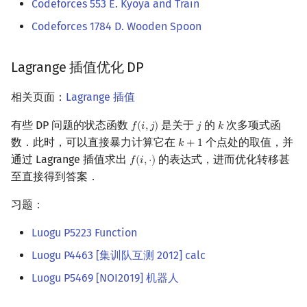
Codeforces 553 E. Kyoya and Train
Codeforces 1784 D. Wooden Spoon
Lagrange 插值优化 DP
相关页面：
Lagrange 插值
有些 DP 问题的状态函数
是关于
的
次多项式函
𝑓
(
𝑖
,
𝑗
)
𝑗
𝑘
f
(
i
,
j
)
j
k
数．此时，可以直接暴力计算它在
个点处的取值，并
𝑘
+
1
k
+
1
通过 Lagrange 插值求出
的表达式，进而优化转移甚
𝑓
(
𝑖
,
⋅
)
f
(
i
,
⋅
)
至直接得到答案．
习题：
Luogu P5223 Function
Luogu P4463 [集训队互测 2012] calc
Luogu P5469 [NOI2019] 机器人