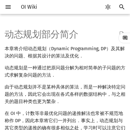
OI Wiki
键
入
动态规划部分简介
Getting Started
比赛相关简介
工具软件简介
语言基础简介
算法基础简介
搜索部分简介
参考资料
DP 优化简介
字符串部分简介
数学部分简介
数据结构部分简介
图论部分简介
计算几何部分简介
杂项简介
RMQ
OI 赛事与赛制
题型概述
读入、输出优化
Vim
评测工具简介
Testlib 简介
Hello, World!
C++ 标准库简介
类
复杂度简介
排序简介
后缀数组简介
数字系统简介
数论基础
多项式与生成函数简介
排列组合
线性代数简介
线性规划基础
基本概念
基本概念
博弈论简介
插值
并查集
堆简介
分块思想
线段树基础
二叉搜索树 & 平衡树
可持久化数据结构简介
线段树套线段树
Link Cut Tree
树基础
最短路
最小生成树
强连通分量
网络流简介
图匹配
离线算法简介
随机函数
以
本章将介绍动态规划（Dynamic Programming, DP）及其解
开
关于本项目
赛事
代码编辑工具
C++ 基础
复杂度
DFS（搜索）
单调队列/单调栈优化
字符串基础
布尔代数
栈
图论相关概念
二维计算几何基础
离散化
并查集应用
ICPC/CCPC 赛事与赛制
交互题
分段打表
Emacs
Arbiter
通用
C++ 语法基础
STL 容器
命名空间
均摊复杂度
选择排序
最优原地后缀排序算法
进位制
模算术简介
代数基本定理
抽屉原理
向量
单纯形法
群论
条件概率与独立性
公平组合游戏
数值积分
并查集复杂度
二叉堆
块状数组
线段树合并 & 分裂
Treap
可持久化线段树
平衡树套线段树
全局平衡二叉树
树的直径
差分约束
最小树形图
双连通分量
最大流
二分图最大匹配
CDQ 分治
随机化技巧
决的问题、根据其设计的算法及优化．
始
如何参与
题型
评测工具
C++ 标准库
枚举
BFS（搜索）
斜率优化
标准库
数字系统
队列
图的存储
三维计算几何基础
双指针
括号序列
动态规划是一种通过把原问题分解为相对简单的子问题的方
常见错误
VS Code
Cena
Generator
变量
STL 算法
值类别
冒泡排序
平衡三进制
素数
快速傅里叶变换
容斥原理
内积和外积
环论
随机变量
零和游戏
高斯消元
配对堆
块状链表
李超线段树
Splay 树
可持久化块状数组
线段树套平衡树
Euler Tour Tree
树的中心
k 短路
最小直径生成树
割点和桥
最小割
二分图最大权匹配
整体二分
爬山算法
搜
式求解复杂问题的方法．
OI Wiki 不是什么
学习路线
命令行
C++ 进阶
模拟
双向搜索
四边形不等式优化
字符串匹配
位操作
链表
DFS（图论）
距离
离线算法
线段树与离线询问
常见技巧
Atom
CCR Plus
Validator
运算
bitset
重载运算符
插入排序
格雷码
最大公约数
快速数论变换
斐波那契数列
矩阵
域论
随机变量的数字特征
非公平组合游戏
牛顿迭代法
左偏树
树分块
猫树
WBLT
可持久化平衡树
树状数组套权值线段树
Top Tree
树的重心
同余最短路
圆方树
费用流
一般图最大匹配
莫队算法
模拟退火
索
由于动态规划并不是某种具体的算法，而是一种解决特定问
题的方法，因此它会出现在各式各样的数据结构中，与之相
格式手册
学习资源
命令行编译与调试
C++ 与其他常用语言的区别
递归 & 分治
启发式搜索
Slope Trick 优化
字符串哈希
二进制集合操作
哈希表
BFS（图论）
Pick 定理
分数规划
Eclipse
Lemon
Interactor
流程控制语句
string
引用
计数排序
欧拉函数
快速沃尔什变换
错位排列
初等变换
Schreier–Sims 算法
概率不等式
Sqrt Tree
区间最值操作 & 区间历史
替罪羊树
可持久化字典树
分块套树状数组
最近公共祖先
点/边连通度
上下界网络流
一般图最大权匹配
关的题目种类也更为繁杂．
值
数学符号表
技巧
编译器
Pascal 转 C++ 急救
贪心
A*
WQS 二分
字典树 (Trie)
高精度计算
并查集
树上问题
三角剖分
随机化
Notepad++
Checker
高级数据类型
pair
常量
基数排序
筛法
Chirp Z 变换
卡特兰数
行列式
笛卡尔树
可持久化可并堆
树链剖分
Stoer–Wagner 算法
稳定匹配
在 OI 中，计数等非最优化问题的递推解法也常被不规范地
Kinetic Tournament Tree
称作 DP，因此本章将它们一并列出．事实上，动态规划与
F.A.Q.
出题
WSL (Windows 10)
Python 速成
排序
迭代加深搜索
状态设计优化
前缀函数与 KMP 算法
快速幂
堆
有向无环图
凸包
悬线法
Kate
函数
新版 C++ 特性
快速排序
分解质因数
多项式牛顿迭代
斯特林数
线性空间
Size Balanced Tree
树上启发式合并
其它类型的递推的确有很多相似之处，学习时可以注意它们