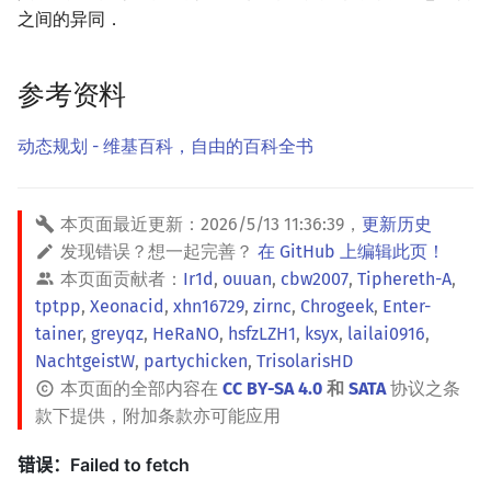
之间的异同．
镜像站列表
Special Judge
Java 速成
前缀和 & 差分
IDA*
Boyer–Moore 算法
置换和排列
块状数据结构
拓扑排序
扫描线
有限状态自动机
Dev-C++
文件操作
Lambda 表达式
归并排序
裴蜀定理 & 一次不定方程
多项式多点求值|快速插值
贝尔数
线性基
AVL 树
虚树
致谢
Testlib
Java 进阶
二分
回溯法
Z 函数（扩展 KMP）
弧度制与坐标系
单调栈
最短路问题
旋转卡壳
计算理论基础
CLion
pb_ds
堆排序
费马小定理 & 欧拉定理
多项式初等函数
伯努利数
线性映射
红黑树
树分治
参考资料
Polygon
倍增
Dancing Links
AC 自动机
复数
单调队列
生成树问题
半平面交
字节顺序
Geany
编译优化
桶排序
模逆元
常系数齐次线性递推
Entringer Number
特征多项式
左偏红黑树
动态树分治
动态规划 - 维基百科，自由的百科全书
OJ 工具
构造
Alpha–Beta 剪枝
后缀数组 (SA)
数论
ST 表
斯坦纳树
平面最近点对
约瑟夫问题
Xcode
希尔排序
线性同余方程
多项式平移|连续点值平移
Eulerian Number
对角化
AA 树
AHU 算法
本页面最近更新：
2026/5/13 11:36:39
，
更新历史
LaTeX 入门
优化
后缀自动机 (SAM)
多项式与生成函数
树状数组
拆点
随机增量法
表达式求值
GUIDE
锦标赛排序
中国剩余定理
符号化方法
分拆数
Jordan标准型
树哈希
发现错误？想一起完善？
在 GitHub 上编辑此页！
本页面贡献者：
Ir1d
,
ouuan
,
cbw2007
,
Tiphereth-A
,
Git
后缀平衡树
组合数学
线段树
连通性相关
反演变换
在一台机器上规划任务
Sublime Text
Tim 排序
升幂引理
Lagrange 反演
范德蒙德卷积
树上随机游走
tptpp
,
Xeonacid
,
xhn16729
,
zirnc
,
Chrogeek
,
Enter-
tainer
,
greyqz
,
HeRaNO
,
hsfzLZH1
,
ksyx
,
lailai0916
,
广义后缀自动机
线性代数
划分树
环计数问题
计算几何杂项
主元素问题
CP Editor
排序相关 STL
阶乘取模
形式幂级数复合|复合逆
Pólya 计数
NachtgeistW
,
partychicken
,
TrisolarisHD
本页面的全部内容在
CC BY-SA 4.0
和
SATA
协议之条
后缀树
线性规划
二叉搜索树 & 平衡树
最小环
Garsia–Wachs 算法
Code::Blocks
排序应用
卢卡斯定理
普通生成函数
图论计数
款下提供，附加条款亦可能应用
Manacher
抽象代数
跳表
2-SAT
15-puzzle
同余方程
指数生成函数