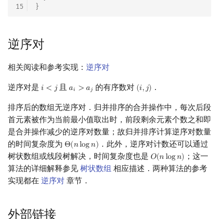
15
}
逆序对
相关阅读和参考实现：
逆序对
逆序对是
且
的有序数对
．
𝑖
<
𝑗
𝑎
>
𝑎
(
𝑖
,
𝑗
)
i
<
j
a
i
>
a
j
(
i
,
j
)
𝑖
𝑗
排序后的数组无逆序对．归并排序的合并操作中，每次后段
首元素被作为当前最小值取出时，前段剩余元素个数之和即
是合并操作减少的逆序对数量；故归并排序计算逆序对数量
的时间复杂度为
．此外，逆序对计数还可以通过
Θ
(
𝑛
l
o
g
𝑛
)
Θ
(
n
log
n
)
树状数组或线段树解决，时间复杂度也是
；这一
𝑂
(
𝑛
l
o
g
𝑛
)
O
(
n
log
n
)
算法的详细解释参见
树状数组
相应描述．两种算法的参考
实现都在
逆序对
章节．
外部链接