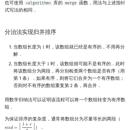
也可使用
库的
函数，用法与上述指针
<algorithm>
merge
矩阵树定理
Min_25 筛
式写法的相同．
LGV 引理
洲阁筛
分治法实现归并排序
最大团搜索算法
类欧几里德算法
当数组长度为
时，该数组就已经是有序的，不用再分
支配树
Meissel–Lehmer 算法
1
1
解．
图上随机游走
连分数
当数组长度大于
时，该数组很可能不是有序的．此时
1
1
将该数组分为两段，再分别检查两个数组是否有序（用
Stern–Brocot 树与 Farey
第 1 条）．如果有序，则将它们合并为一个有序数组；
否则对不有序的数组重复第 2 条，再合并．
二次域
用数学归纳法可以证明该流程可以将一个数组转变为有序数
Pell 方程
组．
为保证排序的复杂度，通常将数组分为尽量等长的两段（
𝑙
+
𝑟
）．
𝑚
𝑖
𝑑
=
⌊
⌋
m
i
d
=
⌊
l
+
r
2
⌋