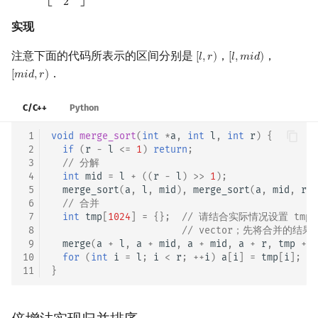
2
实现
注意下面的代码所表示的区间分别是
，
，
[
𝑙
,
𝑟
)
[
𝑙
,
𝑚
𝑖
𝑑
)
[
l
,
r
)
[
l
,
m
i
d
)
．
[
𝑚
𝑖
𝑑
,
𝑟
)
[
m
i
d
,
r
)
C/C++
Python
 1
void
merge_sort
(
int
*
a
,
int
l
,
int
r
)
{
 2
if
(
r
-
l
<=
1
)
return
;
 3
// 分解
 4
int
mid
=
l
+
((
r
-
l
)
>>
1
);
 5
merge_sort
(
a
,
l
,
mid
),
merge_sort
(
a
,
mid
,
r
);
 6
// 合并
 7
int
tmp
[
1024
]
=
{};
// 请结合实际情况设置 tm
 8
// vector；先将合并的结果
 9
merge
(
a
+
l
,
a
+
mid
,
a
+
mid
,
a
+
r
,
tmp
+
l
10
for
(
int
i
=
l
;
i
<
r
;
++
i
)
a
[
i
]
=
tmp
[
i
];
11
}