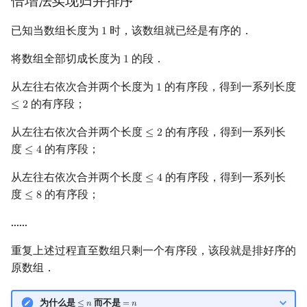
倍增法实现归并排序
已知当数组长度为
时，该数组就已经是有序的．
1
1
将数组全部切成长度为
的段．
1
1
从左往右依次合并两个长度为
的有序段，得到一系列长度
1
1
的有序段；
≤
2
≤
2
从左往右依次合并两个长度
的有序段，得到一系列长
≤
2
≤
2
度
的有序段；
≤
4
≤
4
从左往右依次合并两个长度
的有序段，得到一系列长
≤
4
≤
4
度
的有序段；
≤
8
≤
8
……
重复上述过程直至数组只剩一个有序段，该段就是排好序的
原数组．
为什么是
而不是
≤
𝑛
=
𝑛
≤
n
=
n