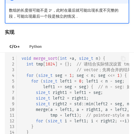
数组的长度很可能不是
，此时在最后就可能出现长度不完整的
𝑥
2
2
x
段，可能出现最后一个段是独立的情况．
实现
C/C++
Python
 1
void
merge_sort
(
int
*
a
,
size_t
n
)
{
 2
int
tmp
[
1024
]
=
{};
// 请结合实际情况设置 tm
 3
// vector；先将合并的结果
 4
for
(
size_t
seg
=
1
;
seg
<
n
;
seg
<<=
1
)
{
 5
for
(
size_t
left1
=
0
;
left1
<
n
-
seg
;
 6
left1
+=
seg
+
seg
)
{
// n - seg
 7
size_t
right1
=
left1
+
seg
;
 8
size_t
left2
=
right1
;
 9
size_t
right2
=
std
::
min
(
left2
+
seg
,
n
);
10
merge
(
a
+
left1
,
a
+
right1
,
a
+
left2
,
a
11
tmp
+
left1
);
// pointer-style mer
12
for
(
size_t
i
=
left1
;
i
<
right2
;
++
i
)
a
13
}
14
}