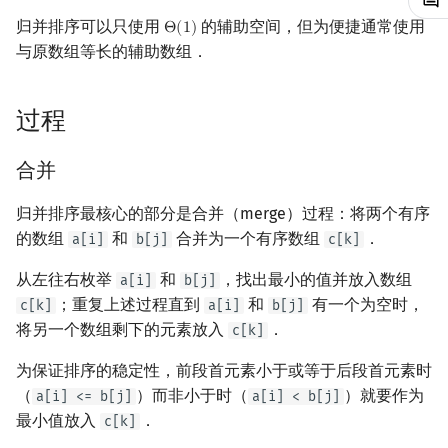
归并排序可以只使用
的辅助空间，但为便捷通常使用
Θ
(
1
)
镜像站列表
Special Judge
Java 速成
IDA*
状压 DP
Boyer–Moore 算法
置换和排列
块状数据结构
拓扑排序
扫描线
有限状态自动机
倍增法实现归并排序
Θ
(
1
)
Dev-C++
文件操作
Lambda 表达式
裴蜀定理 & 一次不定方程
多项式多点求值|快速插值
贝尔数
线性基
AVL 树
虚树
与原数组等长的辅助数组．
致谢
Testlib
Java 进阶
回溯法
数位 DP
Z 函数（扩展 KMP）
弧度制与坐标系
单调栈
最短路问题
旋转卡壳
计算理论基础
实现
CLion
pb_ds
费马小定理 & 欧拉定理
多项式初等函数
伯努利数
线性映射
红黑树
树分治
过程
Polygon
逆序对
Dancing Links
插头 DP
AC 自动机
复数
单调队列
生成树问题
半平面交
字节顺序
Geany
编译优化
模逆元
常系数齐次线性递推
Entringer Number
特征多项式
左偏红黑树
动态树分治
合并
OJ 工具
外部链接
Alpha–Beta 剪枝
计数 DP
后缀数组 (SA)
数论
ST 表
斯坦纳树
平面最近点对
约瑟夫问题
Xcode
线性同余方程
多项式平移|连续点值平移
Eulerian Number
对角化
AA 树
AHU 算法
归并排序最核心的部分是合并（merge）过程：将两个有序
LaTeX 入门
优化
动态 DP
后缀自动机 (SAM)
多项式与生成函数
树状数组
拆点
随机增量法
表达式求值
GUIDE
中国剩余定理
符号化方法
分拆数
Jordan标准型
树哈希
的数组
和
合并为一个有序数组
．
a[i]
b[j]
c[k]
Git
概率 DP
后缀平衡树
组合数学
线段树
连通性相关
反演变换
在一台机器上规划任务
Sublime Text
升幂引理
Lagrange 反演
范德蒙德卷积
树上随机游走
从左往右枚举
和
，找出最小的值并放入数组
a[i]
b[j]
；重复上述过程直到
和
有一个为空时，
c[k]
a[i]
b[j]
DP 套 DP
广义后缀自动机
线性代数
划分树
环计数问题
计算几何杂项
主元素问题
CP Editor
阶乘取模
形式幂级数复合|复合逆
Pólya 计数
将另一个数组剩下的元素放入
．
c[k]
为保证排序的稳定性，前段首元素小于或等于后段首元素时
DP 优化
后缀树
线性规划
二叉搜索树 & 平衡树
最小环
Garsia–Wachs 算法
Code::Blocks
卢卡斯定理
普通生成函数
图论计数
（
）而非小于时（
）就要作为
a[i] <= b[j]
a[i] < b[j]
最小值放入
．
其它 DP 方法
Manacher
抽象代数
跳表
2-SAT
15-puzzle
c[k]
同余方程
指数生成函数