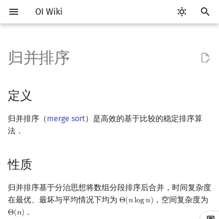
OI Wiki
键
入
归并排序
Getting Started
比赛相关简介
工具软件简介
语言基础简介
复杂度简介
定义
搜索部分简介
动态规划部分简介
字符串部分简介
数学部分简介
数据结构部分简介
图论部分简介
计算几何部分简介
杂项简介
RMQ
OI 赛事与赛制
题型概述
读入、输出优化
Vim
评测工具简介
Testlib 简介
Hello, World!
C++ 标准库简介
类
DP 优化简介
后缀数组简介
数字系统简介
数论基础
多项式与生成函数简介
排列组合
线性代数简介
线性规划基础
基本概念
基本概念
博弈论简介
插值
并查集
堆简介
分块思想
线段树基础
二叉搜索树 & 平衡树
可持久化数据结构简介
线段树套线段树
Link Cut Tree
树基础
最短路
最小生成树
强连通分量
网络流简介
图匹配
离线算法简介
随机函数
以
开
关于本项目
赛事
代码编辑工具
C++ 基础
均摊复杂度
性质
DFS（搜索）
动态规划基础
字符串基础
布尔代数
栈
图论相关概念
二维计算几何基础
离散化
并查集应用
ICPC/CCPC 赛事与赛制
交互题
分段打表
Emacs
Arbiter
通用
C++ 语法基础
STL 容器
命名空间
单调队列/单调栈优化
最优原地后缀排序算法
进位制
模算术简介
代数基本定理
抽屉原理
向量
单纯形法
群论
条件概率与独立性
公平组合游戏
数值积分
并查集复杂度
二叉堆
块状数组
线段树合并 & 分裂
Treap
可持久化线段树
平衡树套线段树
全局平衡二叉树
树的直径
差分约束
最小树形图
双连通分量
最大流
二分图最大匹配
CDQ 分治
随机化技巧
定义
始
如何参与
题型
评测工具
C++ 标准库
过程
BFS（搜索）
记忆化搜索
标准库
数字系统
队列
图的存储
三维计算几何基础
双指针
括号序列
常见错误
VS Code
Cena
Generator
变量
STL 算法
值类别
斜率优化
平衡三进制
素数
快速傅里叶变换
容斥原理
内积和外积
环论
随机变量
零和游戏
高斯消元
配对堆
块状链表
李超线段树
Splay 树
可持久化块状数组
线段树套平衡树
Euler Tour Tree
树的中心
k 短路
最小直径生成树
割点和桥
最小割
二分图最大权匹配
整体二分
爬山算法
归并排序（
merge sort
）是高效的基于比较的稳定排序算
搜
法．
OI Wiki 不是什么
学习路线
命令行
C++ 进阶
双向搜索
背包 DP
字符串匹配
位操作
链表
DFS（图论）
距离
离线算法
线段树与离线询问
合并
常见技巧
Atom
CCR Plus
Validator
运算
bitset
重载运算符
四边形不等式优化
格雷码
最大公约数
快速数论变换
斐波那契数列
矩阵
域论
随机变量的数字特征
非公平组合游戏
牛顿迭代法
左偏树
树分块
猫树
WBLT
可持久化平衡树
树状数组套权值线段树
Top Tree
树的重心
同余最短路
圆方树
费用流
一般图最大匹配
莫队算法
模拟退火
索
格式手册
学习资源
命令行编译与调试
C++ 与其他常用语言的区别
启发式搜索
区间 DP
字符串哈希
二进制集合操作
哈希表
BFS（图论）
Pick 定理
分数规划
性质
实现
Eclipse
Lemon
Interactor
流程控制语句
string
引用
Slope Trick 优化
欧拉函数
快速沃尔什变换
错位排列
初等变换
Schreier–Sims 算法
概率不等式
Sqrt Tree
区间最值操作 & 区间历史
替罪羊树
可持久化字典树
分块套树状数组
最近公共祖先
点/边连通度
上下界网络流
一般图最大权匹配
值
数学符号表
技巧
编译器
Pascal 转 C++ 急救
A*
DAG 上的 DP
字典树 (Trie)
高精度计算
并查集
树上问题
三角剖分
随机化
分治法实现归并排序
Notepad++
Checker
高级数据类型
pair
常量
WQS 二分
筛法
Chirp Z 变换
卡特兰数
行列式
笛卡尔树
可持久化可并堆
树链剖分
Stoer–Wagner 算法
稳定匹配
归并排序基于分治思想将数组分段排序后合并，时间复杂度
Kinetic Tournament Tree
在最优、最坏与平均情况下均为
，空间复杂度为
Θ
(
𝑛
l
o
g
𝑛
)
Θ
(
n
log
n
)
F.A.Q.
出题
WSL (Windows 10)
Python 速成
迭代加深搜索
树形 DP
前缀函数与 KMP 算法
快速幂
堆
有向无环图
凸包
悬线法
实现
Kate
函数
新版 C++ 特性
状态设计优化
分解质因数
多项式牛顿迭代
斯特林数
线性空间
Size Balanced Tree
树上启发式合并
．
Θ
(
𝑛
)
Θ
(
n
)