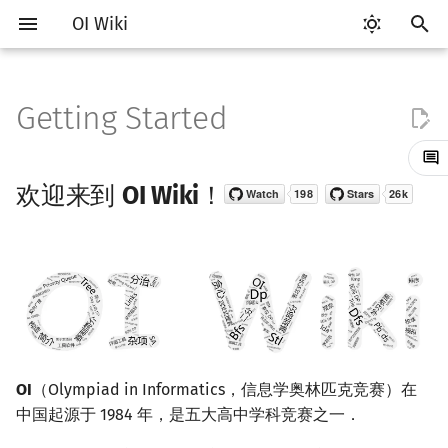
OI Wiki
键
入
Getting Started
Getting Started
比赛相关简介
工具软件简介
语言基础简介
算法基础简介
搜索部分简介
动态规划部分简介
字符串部分简介
数学部分简介
数据结构部分简介
图论部分简介
计算几何部分简介
杂项简介
RMQ
欢迎来到 OI Wiki！
OI 赛事与赛制
题型概述
读入、输出优化
Vim
评测工具简介
Testlib 简介
Hello, World!
C++ 标准库简介
类
复杂度简介
排序简介
DP 优化简介
后缀数组简介
数字系统简介
数论基础
多项式与生成函数简介
排列组合
线性代数简介
线性规划基础
基本概念
基本概念
博弈论简介
插值
并查集
堆简介
分块思想
线段树基础
二叉搜索树 & 平衡树
可持久化数据结构简介
线段树套线段树
Link Cut Tree
树基础
最短路
最小生成树
强连通分量
网络流简介
图匹配
离线算法简介
随机函数
以
开
关于本项目
赛事
代码编辑工具
C++ 基础
复杂度
DFS（搜索）
动态规划基础
字符串基础
布尔代数
栈
图论相关概念
二维计算几何基础
离散化
并查集应用
ICPC/CCPC 赛事与赛制
交互题
分段打表
Emacs
Arbiter
通用
C++ 语法基础
STL 容器
命名空间
均摊复杂度
选择排序
单调队列/单调栈优化
最优原地后缀排序算法
进位制
模算术简介
代数基本定理
抽屉原理
向量
单纯形法
群论
条件概率与独立性
公平组合游戏
数值积分
并查集复杂度
二叉堆
块状数组
线段树合并 & 分裂
Treap
可持久化线段树
平衡树套线段树
全局平衡二叉树
树的直径
差分约束
最小树形图
双连通分量
最大流
二分图最大匹配
CDQ 分治
随机化技巧
欢迎来到
OI Wiki
！
始
如何参与
题型
评测工具
C++ 标准库
枚举
BFS（搜索）
记忆化搜索
标准库
数字系统
队列
图的存储
三维计算几何基础
双指针
括号序列
常见错误
VS Code
Cena
Generator
变量
STL 算法
值类别
冒泡排序
斜率优化
平衡三进制
素数
快速傅里叶变换
容斥原理
内积和外积
环论
随机变量
零和游戏
高斯消元
配对堆
块状链表
李超线段树
Splay 树
可持久化块状数组
线段树套平衡树
Euler Tour Tree
树的中心
k 短路
最小直径生成树
割点和桥
最小割
二分图最大权匹配
整体二分
爬山算法
搜
OI Wiki 不是什么
学习路线
命令行
C++ 进阶
模拟
双向搜索
背包 DP
字符串匹配
位操作
链表
DFS（图论）
距离
离线算法
线段树与离线询问
常见技巧
Atom
CCR Plus
Validator
运算
bitset
重载运算符
插入排序
四边形不等式优化
格雷码
最大公约数
快速数论变换
斐波那契数列
矩阵
域论
随机变量的数字特征
非公平组合游戏
牛顿迭代法
左偏树
树分块
猫树
WBLT
可持久化平衡树
树状数组套权值线段树
Top Tree
树的重心
同余最短路
圆方树
费用流
一般图最大匹配
莫队算法
模拟退火
索
格式手册
学习资源
命令行编译与调试
C++ 与其他常用语言的区别
递归 & 分治
启发式搜索
区间 DP
字符串哈希
二进制集合操作
哈希表
BFS（图论）
Pick 定理
分数规划
Eclipse
Lemon
Interactor
流程控制语句
string
引用
计数排序
Slope Trick 优化
欧拉函数
快速沃尔什变换
错位排列
初等变换
Schreier–Sims 算法
概率不等式
Sqrt Tree
区间最值操作 & 区间历史
替罪羊树
可持久化字典树
分块套树状数组
最近公共祖先
点/边连通度
上下界网络流
一般图最大权匹配
值
数学符号表
技巧
编译器
Pascal 转 C++ 急救
贪心
A*
DAG 上的 DP
字典树 (Trie)
高精度计算
并查集
树上问题
三角剖分
随机化
Notepad++
Checker
高级数据类型
pair
常量
基数排序
WQS 二分
筛法
Chirp Z 变换
卡特兰数
行列式
笛卡尔树
可持久化可并堆
树链剖分
Stoer–Wagner 算法
稳定匹配
OI
（Olympiad in Informatics，信息学奥林匹克竞赛）在
Kinetic Tournament Tree
中国起源于 1984 年，是五大高中学科竞赛之一．
F.A.Q.
出题
WSL (Windows 10)
Python 速成
排序
迭代加深搜索
树形 DP
前缀函数与 KMP 算法
快速幂
堆
有向无环图
凸包
悬线法
Kate
函数
新版 C++ 特性
快速排序
状态设计优化
分解质因数
多项式牛顿迭代
斯特林数
线性空间
Size Balanced Tree
树上启发式合并