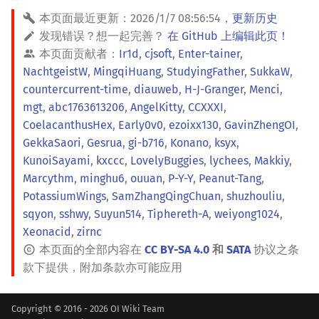
回文树
概率论
可持久化数据结构
欧拉图
Kahan 求和
二次剩余
本页面最近更新：
2026/1/7 08:56:54
，
更新历史
发现错误？想一起完善？
在 GitHub 上编辑此页！
序列自动机
博弈论
树套树
哈密顿图
珂朵莉树/颜色段均摊
阶 & 原根
本页面贡献者：
Ir1d
,
cjsoft
,
Enter-tainer
,
NachtgeistW
,
MingqiHuang
,
StudyingFather
,
SukkaW
,
最小表示法
数值算法
K-D Tree
二分图
空间优化简介
离散对数
countercurrent-time
,
diauweb
,
H-J-Granger
,
Menci
,
mgt
,
abc1763613206
,
AngelKitty
,
CCXXXI
,
Lyndon 分解
序理论
动态树
平面图
高次剩余 & 单位根
CoelacanthusHex
,
Early0v0
,
ezoixx130
,
GavinZhengOI
,
GekkaSaori
,
Gesrua
,
gi-b716
,
Konano
,
ksyx
,
Main–Lorentz 算法
杨氏矩阵
析合树
弦图
数论分块
KunoiSayami
,
kxccc
,
LovelyBuggies
,
lychees
,
Makkiy
,
Marcythm
,
minghu6
,
ouuan
,
P-Y-Y
,
Peanut-Tang
,
拟阵
PQ 树
图的着色
狄利克雷卷积
PotassiumWings
,
SamZhangQingChuan
,
shuzhouliu
,
sqyon
,
sshwy
,
Suyun514
,
Tiphereth-A
,
weiyong1024
,
Berlekamp–Massey 算法
手指树
网络流
莫比乌斯反演
Xeonacid
,
zirnc
本页面的全部内容在
CC BY-SA 4.0
和
SATA
协议之条
霍夫曼树
图的匹配
杜教筛
款下提供，附加条款亦可能应用
Prüfer 序列
Powerful Number 筛
Copyright © 2016 - 2026 OI Wiki Team