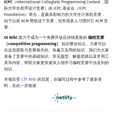
ICPC
（International Collegiate Programming Contest，国
镜像站列表
Special Judge
Java 速成
前缀和 & 差分
IDA*
状压 DP
Boyer–Moore 算法
置换和排列
块状数据结构
拓扑排序
扫描线
有限状态自动机
Dev-C++
文件操作
Lambda 表达式
归并排序
裴蜀定理 & 一次不定方程
多项式多点求值|快速插值
贝尔数
线性基
AVL 树
虚树
际大学生程序设计竞赛）由 ICPC 基金会（ICPC
Foundation）举办，是最具影响力的大学生计算机竞赛．
致谢
Testlib
Java 进阶
二分
回溯法
数位 DP
Z 函数（扩展 KMP）
弧度制与坐标系
单调栈
最短路问题
旋转卡壳
计算理论基础
CLion
pb_ds
堆排序
费马小定理 & 欧拉定理
多项式初等函数
伯努利数
线性映射
红黑树
树分治
由于以前 ACM 赞助这个竞赛，也有很多人习惯叫它 ACM 竞
赛．
Polygon
倍增
Dancing Links
插头 DP
AC 自动机
复数
单调队列
生成树问题
半平面交
字节顺序
Geany
编译优化
桶排序
模逆元
常系数齐次线性递推
Entringer Number
特征多项式
左偏红黑树
动态树分治
OI Wiki
致力于成为一个免费开放且持续更新的
编程竞赛
（competitive programming）
知识整合站点，大家可以
OJ 工具
构造
Alpha–Beta 剪枝
计数 DP
后缀数组 (SA)
数论
ST 表
斯坦纳树
平面最近点对
约瑟夫问题
Xcode
希尔排序
线性同余方程
多项式平移|连续点值平移
Eulerian Number
对角化
AA 树
AHU 算法
在这里获取与竞赛相关的、有趣又实用的知识．我们为大家
准备了竞赛中的基础知识、常见题型、解题思路以及常用工
LaTeX 入门
优化
动态 DP
后缀自动机 (SAM)
多项式与生成函数
树状数组
拆点
随机增量法
表达式求值
GUIDE
锦标赛排序
中国剩余定理
符号化方法
分拆数
Jordan标准型
树哈希
具等内容，帮助大家更快速深入地学习编程竞赛中涉及到的
知识．
Git
概率 DP
后缀平衡树
组合数学
线段树
连通性相关
反演变换
在一台机器上规划任务
Sublime Text
Tim 排序
升幂引理
Lagrange 反演
范德蒙德卷积
树上随机游走
本项目受
CTF Wiki
的启发，在编写过程中参考了诸多资
DP 套 DP
广义后缀自动机
线性代数
划分树
环计数问题
计算几何杂项
主元素问题
CP Editor
排序相关 STL
阶乘取模
形式幂级数复合|复合逆
Pólya 计数
料，在此一并致谢．
DP 优化
后缀树
线性规划
二叉搜索树 & 平衡树
最小环
Garsia–Wachs 算法
Code::Blocks
排序应用
卢卡斯定理
普通生成函数
图论计数
其它 DP 方法
Manacher
抽象代数
跳表
2-SAT
15-puzzle
同余方程
指数生成函数