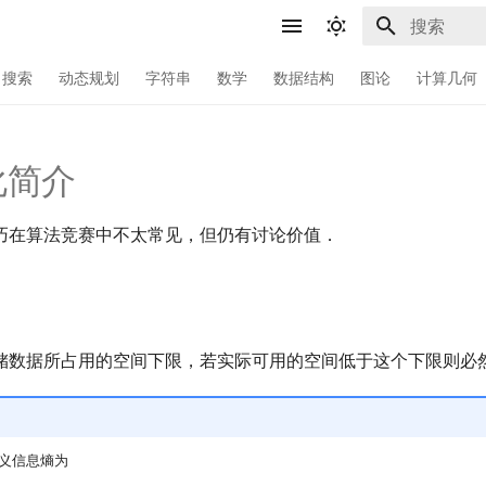
键入以开始
搜索
动态规划
字符串
数学
数据结构
图论
计算几何
化简介
巧在算法竞赛中不太常见，但仍有讨论价值．
储数据所占用的空间下限，若实际可用的空间低于这个下限则必
义信息熵为