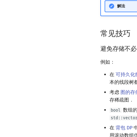
解法
常见技巧
避免存储不必
例如：
在
可持久化
本的线段树
考虑
图的存
存稀疏图．
数组的
bool
std::vecto
在
背包 DP
中
用滚动数组优