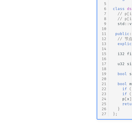
 5
 6
class
ds
 7
// p
 8
// p
 9
std
::
v
10
11
public
:
12
// 节点
13
explic
14
15
i32
fi
16
17
u32
si
18
19
bool
s
20
21
bool
m
22
if
(
23
if
(
24
p
[
x
]
25
retu
26
}
27
};