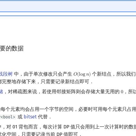
要的数据
线段树
中，由于单次修改只会产生
个新结点，所以我们
𝑂
(
l
o
g
𝑛
)
O
(
log
n
)
都完整地存储下来，只需要记录新结点即可．
储
，对稀疏图来说，若使用邻接矩阵则会存储大量无用的
，所
0
0
每个元素均会占用一个字节的空间，必要时可用每个元素只占
或
bitset
代替．
r<bool>
，对 01 背包而言，每次计算 DP 值只会用到上一次计算时的
化空间，只需要记录当前 DP 值即可．