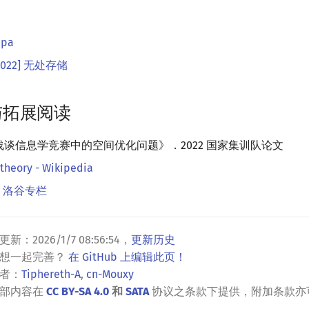
apa
I2022] 无处存储
与拓展阅读
谈信息学竞赛中的空间优化问题》．2022 国家集训队论文
theory - Wikipedia
- 洛谷专栏
更新：
2026/1/7 08:56:54
，
更新历史
？想一起完善？
在 GitHub 上编辑此页！
者：
Tiphereth-A
,
cn-Mouxy
全部内容在
CC BY-SA 4.0
和
SATA
协议之条款下提供，附加条款亦