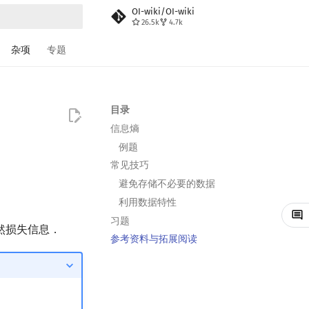
OI-wiki/OI-wiki
26.5k
4.7k
搜索
杂项
专题
目录
信息熵
例题
常见技巧
避免存储不必要的数据
利用数据特性
习题
然损失信息．
参考资料与拓展阅读