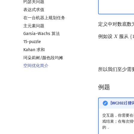
约瑟夫问题
带修改莫队
表达式求值
树上莫队
在一台机器上规划任务
回滚莫队
定义中对数底数
主元素问题
二维莫队
Garsia–Wachs 算法
莫队二次离线
例如设
服从
𝑋
{
X
{
1
15-puzzle
莫队配合 bitset
Kahan 求和
珂朵莉树/颜色段均摊
空间优化简介
所以我们至少需
例题
[WC2022] 猜
交互题，你需要在
戏结束；在每次猜
的．