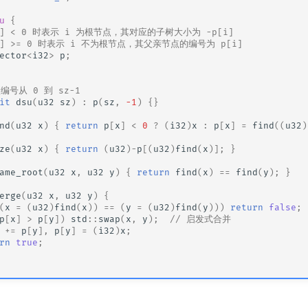
u
{
[i] < 0 时表示 i 为根节点，其对应的子树大小为 -p[i]
[i] >= 0 时表示 i 不为根节点，其父亲节点的编号为 p[i]
ector
<
i32
>
p
;
编号从 0 到 sz-1
it
dsu
(
u32
sz
)
:
p
(
sz
,
-1
)
{}
nd
(
u32
x
)
{
return
p
[
x
]
<
0
?
(
i32
)
x
:
p
[
x
]
=
find
((
u32
)
ze
(
u32
x
)
{
return
(
u32
)
-
p
[(
u32
)
find
(
x
)];
}
ame_root
(
u32
x
,
u32
y
)
{
return
find
(
x
)
==
find
(
y
);
}
erge
(
u32
x
,
u32
y
)
{
(
x
=
(
u32
)
find
(
x
))
==
(
y
=
(
u32
)
find
(
y
)))
return
false
;
p
[
x
]
>
p
[
y
])
std
::
swap
(
x
,
y
);
// 启发式合并
+=
p
[
y
],
p
[
y
]
=
(
i32
)
x
;
rn
true
;