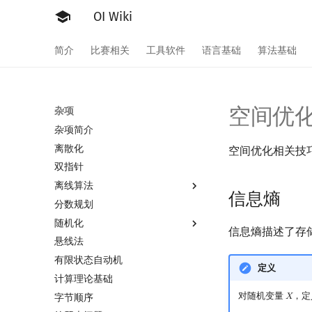
OI Wiki
简介
比赛相关
工具软件
语言基础
算法基础
空间优
杂项
杂项简介
离散化
空间优化相关技
双指针
离线算法
信息熵
分数规划
离线算法简介
随机化
CDQ 分治
信息熵描述了存
悬线法
整体二分
随机函数
有限状态自动机
莫队算法
随机化技巧
定义
计算理论基础
爬山算法
莫队算法简介
对随机变量
，定
字节顺序
模拟退火
普通莫队算法
𝑋
X