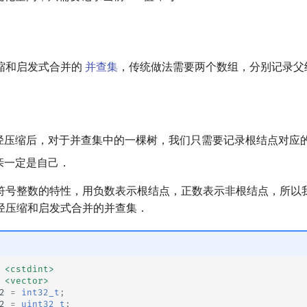
缩和启发式合并的
并查集
，传统做法需要两个数组，分别记录父
径压缩后，对于并查集中的一棵树，我们只需要记录根结点对应
亲一定是自己．
符号整数的特性，用负数表示根结点，正数表示非根结点，所以
径压缩和启发式合并的并查集．
<cstdint>
<vector>
2
=
int32_t
;
2
=
uint32_t
;