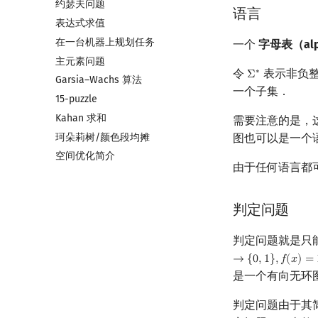
约瑟夫问题
带修改莫队
语言
表达式求值
树上莫队
在一台机器上规划任务
回滚莫队
一个
字母表（alp
主元素问题
二维莫队
令
表示非负
∗
Σ
Σ
∗
Garsia–Wachs 算法
莫队二次离线
一个子集．
15-puzzle
莫队配合 bitset
Kahan 求和
需要注意的是，
珂朵莉树/颜色段均摊
图也可以是一个
空间优化简介
由于任何语言都可
判定问题
判定问题就是只能
→
{
0
,
1
}
,
𝑓
(
𝑥
)
=
是一个有向无环
判定问题由于其