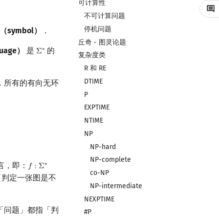
可计算性
不可计算问题
停机问题
symbol）
．
丘奇 - 图灵论题
uage）
是
的
∗
Σ
Σ
∗
复杂度类
R 和 RE
DTIME
，所有的有向无环
P
EXPTIME
NTIME
NP
NP-hard
NP-complete
言，即：
∗
𝑓
:
Σ
f
:
Σ
∗
→
{
0
,
1
}
,
f
(
x
)
=
1
⟺
x
∈
L
co-NP
「判定一张图是不
NP-intermediate
NEXPTIME
「问题」都指「判
#P