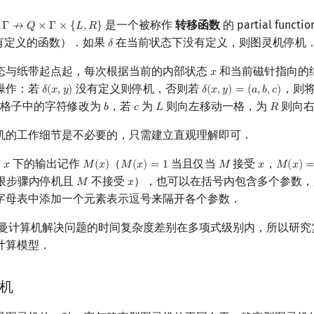
是一个被称作
转移函数
的 partial fun
Γ
↛
𝑄
×
Γ
×
{
𝐿
,
𝑅
}
Q
×
Γ
×
{
L
,
R
}
有定义的函数）．如果
在当前状态下没有定义，则图灵机停机
𝛿
δ
态与纸带起点起，每次根据当前的内部状态
和当前磁针指向的
𝑥
x
操作：若
没有定义则停机，否则若
，则
𝛿
(
𝑥
,
𝑦
)
𝛿
(
𝑥
,
𝑦
)
=
(
𝑎
,
𝑏
,
𝑐
)
δ
(
x
,
y
)
δ
(
x
,
y
)
=
(
a
,
b
,
c
)
的格子中的字符修改为
，若
为
则向左移动一格，为
则向右
𝑏
𝑐
𝐿
𝑅
b
c
L
R
机的工作细节是不必要的，只需建立直观理解即可．
入
下的输出记作
（
当且仅当
接受
，
𝑥
𝑀
(
𝑥
)
𝑀
(
𝑥
)
=
1
𝑀
𝑥
𝑀
(
𝑥
)
x
M
(
x
)
M
(
x
)
=
1
M
x
M
(
x
)
=
0
限步骤内停机且
不接受
），也可以在括号内包含多个参数，
𝑀
𝑥
M
x
字母表中添加一个元素表示逗号来隔开各个参数．
依曼计算机解决问题的时间复杂度差别在多项式级别内，所以研究
计算模型．
机