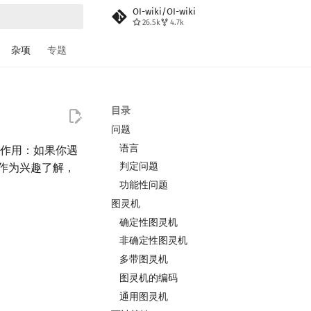
OI-wiki/OI-wiki
26.5k
4.7k
搜索
杂项
专题
目录
问题
语言
有作用：如果你遇
判定问题
以作为兴趣了解，
功能性问题
图灵机
确定性图灵机
非确定性图灵机
多带图灵机
图灵机的编码
通用图灵机