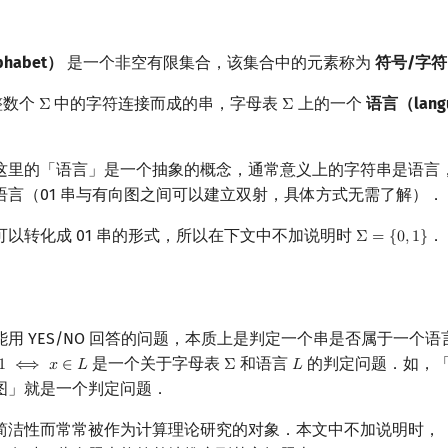
habet）
是一个非空有限集合，该集合中的元素称为
符号/字符（
整数个
中的字符连接而成的串，字母表
上的一个
语言（lang
Σ
Σ
Σ
Σ
这里的「语言」是一个抽象的概念，通常意义上的字符串是语言
语言（01 串与有向图之间可以建立双射，具体方式无需了解）．
以转化成 01 串的形式，所以在下文中不加说明时
．
Σ
=
{
0
,
1
}
Σ
=
{
0
,
1
}
用 YES/NO 回答的问题，本质上是判定一个串是否属于一个语
是一个关于字母表
和语言
的判定问题．如，
1
⟺
𝑥
∈
𝐿
Σ
𝐿
Σ
L
图」就是一个判定问题．
简洁性而常常被作为计算理论研究的对象．本文中不加说明时，