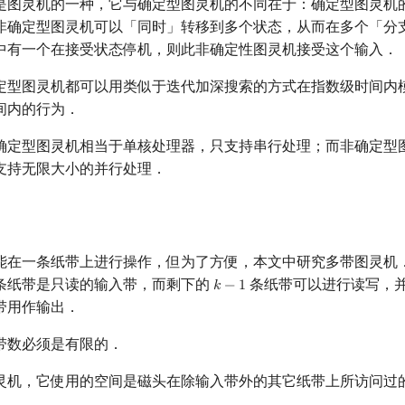
是图灵机的一种，它与确定型图灵机的不同在于：确定型图灵机
非确定型图灵机可以「同时」转移到多个状态，从而在多个「分
中有一个在接受状态停机，则此非确定性图灵机接受这个输入．
定型图灵机都可以用类似于迭代加深搜索的方式在指数级时间内
间内的行为．
确定型图灵机相当于单核处理器，只支持串行处理；而非确定型
支持无限大小的并行处理．
能在一条纸带上进行操作，但为了方便，本文中研究多带图灵机
条纸带是只读的输入带，而剩下的
条纸带可以进行读写，
𝑘
−
1
k
−
1
带用作输出．
带数必须是有限的．
灵机，它使用的空间是磁头在除输入带外的其它纸带上所访问过