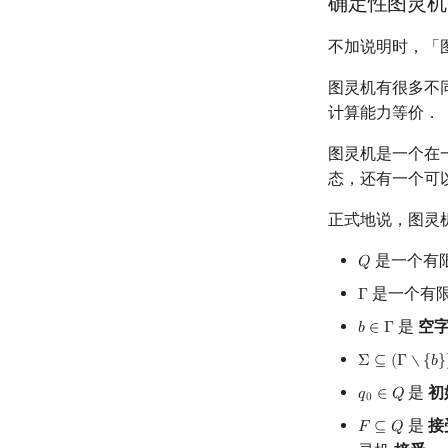
确定性图灵机
不加说明时，「
图灵机有很多不
计算能力等价．
图灵机是一个在
态，还有一个可
正式地说，图灵
是一个有
𝑄
Q
是一个有
Γ
Γ
是
空
𝑏
∈
Γ
b
∈
Γ
Σ
⊆
(
Γ
∖
{
𝑏
}
Σ
⊆
(
Γ
∖
{
b
}
)
是
初
𝑞
∈
𝑄
q
0
∈
Q
0
是
接
𝐹
⊆
𝑄
F
⊆
Q