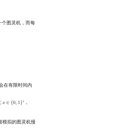
一个图灵机，而每
会在有限时间内
意
，
∗
𝑥
∈
{
0
,
1
}
x
∈
{
0
,
1
}
∗
被模拟的图灵机慢