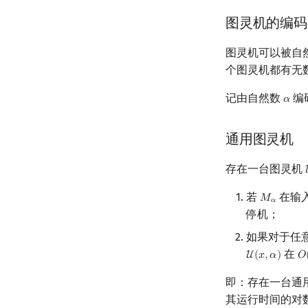
图灵机的编码
图灵机可以被自
个图灵机都有无
记由自然数
编
𝛼
α
通用图灵机
存在一台图灵机
若
在输
𝑀
M
α
𝛼
停机；
如果对于任
在
U
(
𝑥
,
𝛼
)
𝑂
U
(
x
,
α
)
O
即：存在一台通
其运行时间的对