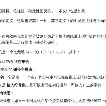
图灵机」往往指「确定性图灵机」，本文中也是如此．
同的定义，这里选取其中一种，其它定义下的图灵机往往与下面
一条可双向无限延伸且被划分为若干格子的纸带上进行操作的机
以在纸带上进行修改与移动的磁针．
机是一个七元组
，其中：
𝑀
=
⟨
𝑄
,
Γ
,
𝑏
,
Σ
,
𝛿
,
𝑞
,
𝐹
⟩
M
=
⟨
Q
,
Γ
,
b
,
Σ
,
δ
,
q
0
,
F
⟩
0
限非空的
状态集合
；
限非空的
磁带字母表
；
字符
，它是唯一一个在计算过程中可以在磁带上无限频繁地出现
是
输入符号集
，是可以出现在初始磁带（即输入）上的字符；
)
始状态
；
受状态
，如果一个图灵机在某个接受状态停机，则称初始磁带上