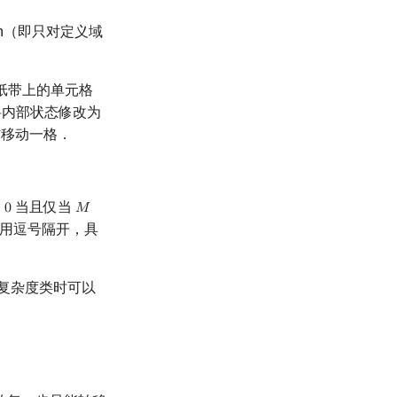
ction（即只对定义域
．
纸带上的单元格
将内部状态修改为
移动一格．
当且仅当
=
0
𝑀
M
用逗号隔开，具
复杂度类时可以