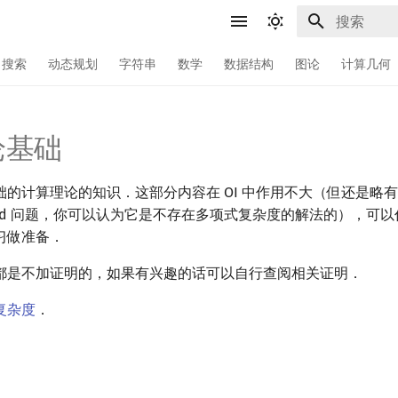
键入以开始
搜索
动态规划
字符串
数学
数据结构
图论
计算几何
论基础
础的计算理论的知识．这部分内容在 OI 中作用不大（但还是略
hard 问题，你可以认为它是不存在多项式复杂度的解法的），可
习做准备．
都是不加证明的，如果有兴趣的话可以自行查阅相关证明．
复杂度
．