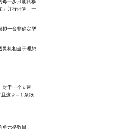
的每一步只能转移
支」并行计算，一
模拟一台非确定型
图灵机相当于理想
．对于一个
带
𝑘
k
并且这
条纸
𝑘
−
1
k
−
1
的单元格数目．