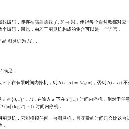
然数编码，即存在满射函数
，使得每个自然数都对应
𝑓
:
ℕ
→
𝕄
f
:
N
→
M
数个编码．因此，由若干图灵机构成的集合可以是一个语言．
码的图灵机为
．
𝑀
M
α
𝛼
满足：
U
U
入
下在有限时间内停机，则
，否则
不
𝑥
U
(
𝑥
,
𝛼
)
=
𝑀
(
𝑥
)
U
(
𝑥
,
𝛼
)
x
U
(
x
,
α
)
=
M
α
(
x
)
U
(
x
,
α
)
𝛼
意
，
在输入
下在
时间内停机，则对于任
∗
𝑥
∈
{
0
,
1
}
𝑀
𝑥
𝑇
(
|
𝑥
|
)
x
∈
{
0
,
1
}
∗
M
α
x
T
(
|
x
|
)
𝛼
时间内停机．
(
𝑇
(
|
𝑥
|
)
l
o
g
𝑇
(
|
𝑥
|
)
)
(
T
(
|
x
|
)
log
T
(
|
x
|
)
)
用图灵机，它能模拟任何一台图灵机，且花费的时间只会比这台
数．