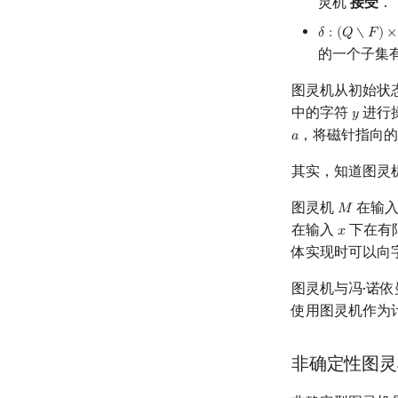
灵机
接受
．
𝛿
:
(
𝑄
∖
𝐹
)
×
δ
:
(
Q
∖
F
)
×
Γ
↛
的一个子集
图灵机从初始状
中的字符
进行
𝑦
y
，将磁针指向
𝑎
a
其实，知道图灵
图灵机
在输
𝑀
M
在输入
下在有
𝑥
x
体实现时可以向
图灵机与冯·诺
使用图灵机作为
非确定性图灵