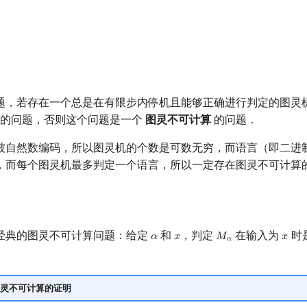
题，若存在一个总是在有限步内停机且能够正确进行判定的图灵
的问题，否则这个问题是一个
图灵不可计算
的问题．
被自然数编码，所以图灵机的个数是可数无穷，而语言（即二进
，而每个图灵机最多判定一个语言，所以一定存在图灵不可计算
经典的图灵不可计算问题：给定
和
，判定
在输入为
时
𝛼
𝑥
𝑀
𝑥
α
x
M
α
x
𝛼
灵不可计算的证明