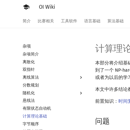
OI Wiki
简介
比赛相关
工具软件
语言基础
算法基础
计算理
杂项
杂项简介
离散化
本部分将介绍基
双指针
到了一个 NP-
或者为以后的学
离线算法
分数规划
离线算法简介
本文中许多结论
随机化
CDQ 分治
悬线法
整体二分
随机函数
前置知识：
时间
有限状态自动机
莫队算法
随机化技巧
计算理论基础
爬山算法
莫队算法简介
问题
字节顺序
模拟退火
普通莫队算法