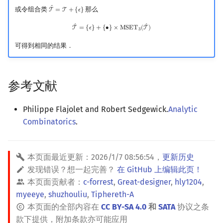
ˆ
或令组合类
那么
T
=
T
+
{
𝜖
}
T
^
=
T
+
{
ϵ
}
T
^
=
{
ϵ
}
+
{
∙
}
×
MSET
3
(
T
^
)
ˆ
ˆ
T
=
{
𝜖
}
+
{
∙
}
×
M
S
E
T
(
T
)
3
可得到相同的结果．
参考文献
Philippe Flajolet and Robert Sedgewick.
Analytic
Combinatorics
.
本页面最近更新：
2026/1/7 08:56:54
，
更新历史
发现错误？想一起完善？
在 GitHub 上编辑此页！
本页面贡献者：
c-forrest
,
Great-designer
,
hly1204
,
myeeye
,
shuzhouliu
,
Tiphereth-A
本页面的全部内容在
CC BY-SA 4.0
和
SATA
协议之条
款下提供，附加条款亦可能应用