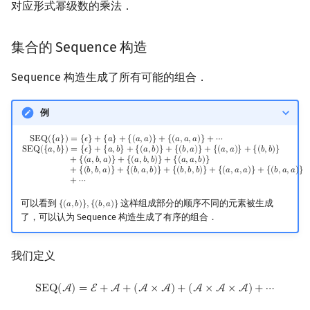
对应形式幂级数的乘法．
集合的 Sequence 构造
Sequence 构造生成了所有可能的组合．
例
SEQ
(
{
a
}
)
=
{
ϵ
}
+
{
a
}
+
{
(
a
,
a
)
}
+
{
(
a
,
a
,
a
)
}
+
⋯
SEQ
(
{
a
,
b
}
)
=
{
ϵ
}
+
{
a
,
b
}
+
{
(
a
,
b
)
}
+
{
(
b
,
a
)
}
+
{
(
a
,
a
)
S
E
Q
(
{
𝑎
}
)
=
{
𝜖
}
+
{
𝑎
}
+
{
(
𝑎
,
𝑎
)
}
+
{
(
𝑎
,
𝑎
,
𝑎
)
}
+
⋯
S
E
Q
(
{
𝑎
,
𝑏
}
)
=
{
𝜖
}
+
{
𝑎
,
𝑏
}
+
{
(
𝑎
,
𝑏
)
}
+
{
(
𝑏
,
𝑎
)
}
+
{
(
𝑎
,
𝑎
)
}
+
{
(
𝑏
,
𝑏
)
}
+
{
(
𝑎
,
𝑏
,
𝑎
)
}
+
{
(
𝑎
,
𝑏
,
𝑏
)
}
+
{
(
𝑎
,
𝑎
,
𝑏
)
}
+
{
(
𝑏
,
𝑏
,
𝑎
)
}
+
{
(
𝑏
,
𝑎
,
𝑏
)
}
+
{
(
𝑏
,
𝑏
,
𝑏
)
}
+
{
(
𝑎
,
𝑎
,
𝑎
)
}
+
{
(
𝑏
,
𝑎
,
𝑎
)
}
+
⋯
可以看到
这样组成部分的顺序不同的元素被生成
{
(
𝑎
,
𝑏
)
}
,
{
(
𝑏
,
𝑎
)
}
{
(
a
,
b
)
}
,
{
(
b
,
a
)
}
了，可以认为 Sequence 构造生成了有序的组合．
我们定义
SEQ
(
A
)
=
E
+
A
+
(
A
×
A
)
+
(
A
×
A
×
A
)
+
⋯
S
E
Q
(
A
)
=
E
+
A
+
(
A
×
A
)
+
(
A
×
A
×
A
)
+
⋯