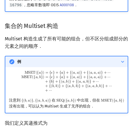
16796
，忽略常数项即 OEIS
A000108
．
集合的 Multiset 构造
Multiset 构造生成了所有可能的组合，但不区分组成部分的
元素之间的顺序．
例
MSET
(
{
a
}
)
=
{
ϵ
}
+
{
a
}
+
{
(
a
,
a
)
}
+
{
(
a
,
a
,
a
)
}
+
⋯
MSET
(
{
a
,
b
}
)
=
{
ϵ
}
+
{
a
}
+
{
(
a
,
a
)
}
+
{
(
a
,
a
,
a
)
}
+
⋯
M
S
E
T
(
{
𝑎
}
)
=
{
𝜖
}
+
{
𝑎
}
+
{
(
𝑎
,
𝑎
)
}
+
{
(
𝑎
,
𝑎
,
𝑎
)
}
+
⋯
M
S
E
T
(
{
𝑎
,
𝑏
}
)
=
{
𝜖
}
+
{
𝑎
}
+
{
(
𝑎
,
𝑎
)
}
+
{
(
𝑎
,
𝑎
,
𝑎
)
}
+
⋯
+
{
𝑏
}
+
{
(
𝑎
,
𝑏
)
}
+
{
(
𝑎
,
𝑎
,
𝑏
)
}
+
⋯
+
{
(
𝑏
,
𝑏
)
}
+
{
(
𝑎
,
𝑏
,
𝑏
)
}
+
{
(
𝑎
,
𝑎
,
𝑏
,
𝑏
)
}
+
⋯
+
⋯
注意到
在
中出现，但在
{
(
𝑏
,
𝑎
)
}
,
{
(
𝑎
,
𝑏
,
𝑎
)
}
S
E
Q
(
{
𝑎
,
𝑏
}
)
M
S
E
T
(
{
𝑎
,
𝑏
}
)
{
(
b
,
a
)
}
,
{
(
a
,
b
,
a
)
}
SEQ
(
{
a
,
b
}
)
MSET
(
{
a
,
b
}
)
没有出现，可以认为 Multiset 生成了无序的组合．
我们定义其递推式为