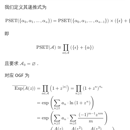
我们定义其递推式为
PSET
(
{
α
0
,
α
1
,
…
,
α
n
}
)
=
PSET
(
{
α
0
,
α
1
,
…
,
α
n
−
1
}
)
×
(
{
ϵ
}
+
{
α
n
}
)
P
S
E
T
(
{
𝛼
,
𝛼
,
…
,
𝛼
}
)
=
P
S
E
T
(
{
𝛼
,
𝛼
,
…
,
𝛼
}
)
×
(
{
𝜖
}
+
0
1
𝑛
0
1
𝑛
−
1
即
PSET
(
A
)
≅
∏
α
∈
A
(
{
ϵ
}
+
{
α
}
)
P
S
E
T
(
A
)
≅
∏
(
{
𝜖
}
+
{
𝛼
}
)
𝛼
∈
A
且要求
．
A
=
∅
A
0
=
∅
0
对应 OGF 为
―――
Exp
―
(
A
(
z
)
)
=
∏
α
∈
A
(
1
+
z
|
α
|
)
=
∏
n
≥
1
(
1
+
z
n
)
a
n
=
exp
(
∑
n
≥
1
a
n
⋅
ln
(
1
+
z
n
)
)
𝑎
|
𝛼
|
𝑛
=
∏
(
1
+
𝑧
)
=
∏
(
1
+
𝑧
)
𝑛
E
x
p
(
𝐴
(
𝑧
)
)
𝑛
≥
1
𝛼
∈
A
𝑛
=
e
x
p
(
∑
𝑎
⋅
l
n
(
1
+
𝑧
)
)
𝑛
𝑛
≥
1
𝑚
−
1
𝑛
𝑚
(
−
1
)
𝑧
=
e
x
p
(
∑
𝑎
⋅
∑
)
𝑛
𝑚
𝑛
≥
1
𝑚
≥
1
2
3