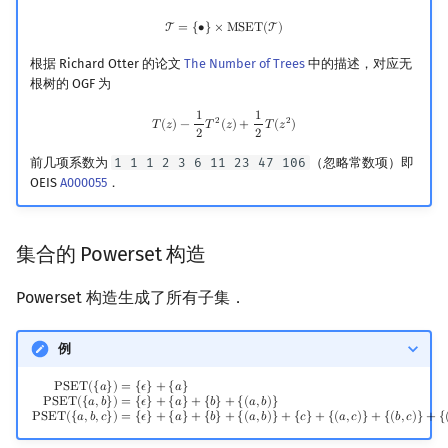
T
=
{
∙
}
×
MSET
(
T
)
T
=
{
∙
}
×
M
S
E
T
(
T
)
根据 Richard Otter 的论文
The Number of Trees
中的描述，对应无
根树的 OGF 为
1
1
T
(
z
)
−
1
2
T
2
(
z
)
+
1
2
T
(
z
2
)
2
2
𝑇
(
𝑧
)
−
𝑇
(
𝑧
)
+
𝑇
(
𝑧
)
2
2
前几项系数为
1 1 1 2 3 6 11 23 47 106
（忽略常数项）即
OEIS
A000055
．
集合的 Powerset 构造
Powerset 构造生成了所有子集．
例
PSET
(
{
a
}
)
=
{
ϵ
}
+
{
a
}
PSET
(
{
a
,
b
}
)
=
{
ϵ
}
+
{
a
}
+
{
b
}
+
{
(
a
,
b
)
}
PSET
(
{
a
,
b
,
c
}
)
=
{
ϵ
}
+
{
a
}
+
{
b
}
+
{
(
a
,
P
S
E
T
(
{
𝑎
}
)
=
{
𝜖
}
+
{
𝑎
}
P
S
E
T
(
{
𝑎
,
𝑏
}
)
=
{
𝜖
}
+
{
𝑎
}
+
{
𝑏
}
+
{
(
𝑎
,
𝑏
)
}
P
S
E
T
(
{
𝑎
,
𝑏
,
𝑐
}
)
=
{
𝜖
}
+
{
𝑎
}
+
{
𝑏
}
+
{
(
𝑎
,
𝑏
)
}
+
{
𝑐
}
+
{
(
𝑎
,
𝑐
)
}
+
{
(
𝑏
,
𝑐
)
}
+
{