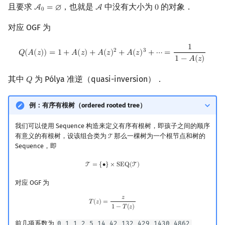
且要求
，也就是
中没有大小为
的对象．
A
=
∅
A
0
A
0
=
∅
A
0
0
对应 OGF 为
1
Q
(
A
(
z
)
)
=
1
+
A
(
z
)
+
A
(
z
)
2
+
A
(
z
)
3
+
⋯
=
1
1
−
A
(
z
)
2
3
𝑄
(
𝐴
(
𝑧
)
)
=
1
+
𝐴
(
𝑧
)
+
𝐴
(
𝑧
)
+
𝐴
(
𝑧
)
+
⋯
=
1
−
𝐴
(
𝑧
)
其中
为 Pólya 准逆（quasi-inversion）．
𝑄
Q
例：有序有根树（ordered rooted tree）
我们可以使用 Sequence 构造来定义有序有根树，即孩子之间的顺序
有意义的有根树，设该组合类为
那么一棵树为一个根节点和树的
T
T
Sequence，即
T
=
{
∙
}
×
SEQ
(
T
)
T
=
{
∙
}
×
S
E
Q
(
T
)
对应 OGF 为
𝑧
T
(
z
)
=
z
1
−
T
(
z
)
𝑇
(
𝑧
)
=
1
−
𝑇
(
𝑧
)
前几项系数为
0 1 1 2 5 14 42 132 429 1430 4862