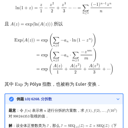
ln
(
1
+
z
)
=
z
1
−
z
2
2
+
z
3
3
−
⋯
=
∑
n
≥
1
(
−
1
)
n
−
1
z
n
n
𝑛
−
1
𝑛
2
3
(
−
1
)
𝑧
𝑧
𝑧
𝑧
l
n
(
1
+
𝑧
)
=
−
+
−
⋯
=
∑
1
2
3
𝑛
𝑛
≥
1
且
所以
𝐴
(
𝑧
)
=
e
x
p
(
l
n
(
𝐴
(
𝑧
)
)
)
A
(
z
)
=
exp
(
ln
(
A
(
z
)
)
)
Exp
(
A
(
z
)
)
=
exp
(
∑
n
≥
1
−
a
n
⋅
ln
(
1
−
z
n
)
)
=
exp
(
∑
n
≥
1
−
a
n
⋅
∑
m
≥
1
−
z
n
m
m
)
=
𝑛
=
e
x
p
(
∑
−
𝑎
⋅
l
n
(
1
−
𝑧
)
)
E
x
p
(
𝐴
(
𝑧
)
)
𝑛
𝑛
≥
1
𝑛
𝑚
−
𝑧
=
e
x
p
(
∑
−
𝑎
⋅
∑
)
𝑛
𝑚
𝑛
≥
1
𝑚
≥
1
2
3
𝐴
(
𝑧
)
𝐴
(
𝑧
)
𝐴
(
𝑧
)
=
e
x
p
(
+
+
+
⋯
)
1
2
3
其中
为 Pólya 指数，也被称为 Euler 变换．
E
x
p
Exp
例题
LOJ 6268. 分拆数
5
题意
：令
表示将
进行分拆的方案数，求
𝑓
(
𝑛
)
𝑛
𝑓
(
1
)
,
𝑓
(
2
)
,
…
,
𝑓
(
1
0
)
f
(
n
)
n
f
(
1
)
,
f
(
2
)
,
…
,
f
(
10
5
)
对
取模的值．
9
9
8
2
4
4
3
5
3
998244353
解
：设全体正整数类为
，那么
（下
I
I
=
S
E
Q
(
Z
)
=
Z
×
S
E
Q
(
Z
)
I
I
=
SEQ
≥
1
(
Z
)
=
Z
×
SEQ
(
Z
)
≥
1