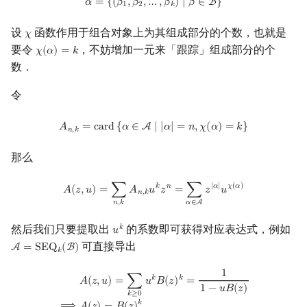
𝛼
=
{
(
𝛽
,
𝛽
,
…
,
𝛽
)
∣
𝛽
∈
B
}
1
2
𝑘
设
函数作用于组合对象上为其组成部分的个数，也就是
𝜒
χ
要令
，不妨增加一元来「跟踪」组成部分的个
𝜒
(
𝛼
)
=
𝑘
χ
(
α
)
=
k
数．
令
A
n
,
k
=
card
{
α
∈
A
∣
|
α
|
=
n
,
χ
(
α
)
=
k
}
𝐴
=
c
a
r
d
{
𝛼
∈
A
∣
|
𝛼
|
=
𝑛
,
𝜒
(
𝛼
)
=
𝑘
}
𝑛
,
𝑘
那么
A
(
z
,
u
)
=
∑
n
,
k
A
n
,
k
u
k
z
n
=
∑
α
∈
A
z
|
α
|
u
χ
(
α
)
𝑘
𝑛
|
𝛼
|
𝜒
(
𝛼
)
𝐴
(
𝑧
,
𝑢
)
=
∑
𝐴
𝑢
𝑧
=
∑
𝑧
𝑢
𝑛
,
𝑘
𝑛
,
𝑘
𝛼
∈
A
然后我们只要提取出
的系数即可获得对应表达式，例如
𝑘
𝑢
u
k
可直接导出
A
=
S
E
Q
(
B
)
A
=
SEQ
k
(
B
)
𝑘
1
A
(
z
,
u
)
=
∑
k
≥
0
u
k
B
(
z
)
k
=
1
1
−
u
B
(
z
)
⟹
A
(
z
)
=
B
(
z
)
k
𝑘
𝑘
𝐴
(
𝑧
,
𝑢
)
=
∑
𝑢
𝐵
(
𝑧
)
=
1
−
𝑢
𝐵
(
𝑧
)
𝑘
≥
0
𝑘