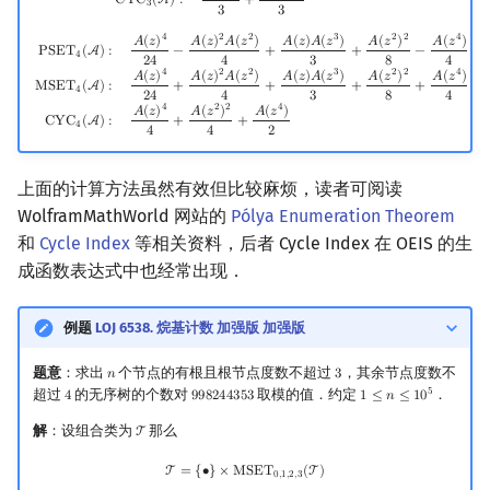
C
Y
C
(
A
)
:
+
3
3
3
4
2
2
3
2
2
4
PSET
4
(
A
)
:
A
(
z
)
4
24
−
A
(
z
)
2
A
(
z
2
)
4
+
A
(
z
)
A
(
z
3
)
3
+
A
(
z
2
)
2
8
−
A
(
z
4
)
4
MSET
4
(
A
)
:
A
(
z
)
4
24
+
A
𝐴
(
𝑧
)
𝐴
(
𝑧
)
𝐴
(
𝑧
)
𝐴
(
𝑧
)
𝐴
(
𝑧
)
𝐴
(
𝑧
)
𝐴
(
𝑧
)
P
S
E
T
(
A
)
:
−
+
+
−
4
2
4
4
3
8
4
4
2
2
3
2
2
4
𝐴
(
𝑧
)
𝐴
(
𝑧
)
𝐴
(
𝑧
)
𝐴
(
𝑧
)
𝐴
(
𝑧
)
𝐴
(
𝑧
)
𝐴
(
𝑧
)
M
S
E
T
(
A
)
:
+
+
+
+
4
2
4
4
3
8
4
4
2
2
4
𝐴
(
𝑧
)
𝐴
(
𝑧
)
𝐴
(
𝑧
)
C
Y
C
(
A
)
:
+
+
4
4
4
2
上面的计算方法虽然有效但比较麻烦，读者可阅读
WolframMathWorld 网站的
Pólya Enumeration Theorem
和
Cycle Index
等相关资料，后者 Cycle Index 在 OEIS 的生
成函数表达式中也经常出现．
例题
LOJ 6538. 烷基计数 加强版 加强版
题意
：求出
个节点的有根且根节点度数不超过
，其余节点度数不
𝑛
3
n
3
5
超过
的无序树的个数对
取模的值．约定
．
4
9
9
8
2
4
4
3
5
3
1
≤
𝑛
≤
1
0
4
998244353
1
≤
n
≤
10
5
解
：设组合类为
那么
T
T
T
=
{
∙
}
×
MSET
0
,
1
,
2
,
3
(
T
)
T
=
{
∙
}
×
M
S
E
T
(
T
)
0
,
1
,
2
,
3