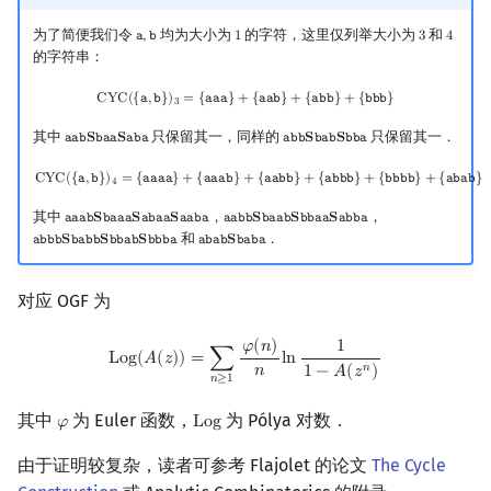
为了简便我们令
均为大小为
的字符，这里仅列举大小为
和
𝚊
,
𝚋
1
3
4
a
,
b
1
3
4
的字符串：
CYC
(
{
a
,
b
}
)
3
=
{
aaa
}
+
{
aab
}
+
{
abb
}
+
{
bbb
}
C
Y
C
(
{
𝚊
,
𝚋
}
)
=
{
𝚊
𝚊
𝚊
}
+
{
𝚊
𝚊
𝚋
}
+
{
𝚊
𝚋
𝚋
}
+
{
𝚋
𝚋
𝚋
}
3
其中
只保留其一，同样的
只保留其一．
𝚊
𝚊
𝚋
𝐒
𝚋
𝚊
𝚊
𝐒
𝚊
𝚋
𝚊
𝚊
𝚋
𝚋
𝐒
𝚋
𝚊
𝚋
𝐒
𝚋
𝚋
𝚊
aab
S
baa
S
aba
abb
S
bab
S
bba
CYC
(
{
a
,
b
}
)
4
=
{
aaaa
}
+
{
aaab
}
+
{
aabb
}
+
{
abbb
}
+
{
bbbb
}
+
{
abab
}
C
Y
C
(
{
𝚊
,
𝚋
}
)
=
{
𝚊
𝚊
𝚊
𝚊
}
+
{
𝚊
𝚊
𝚊
𝚋
}
+
{
𝚊
𝚊
𝚋
𝚋
}
+
{
𝚊
𝚋
𝚋
𝚋
}
+
{
𝚋
𝚋
𝚋
𝚋
}
+
{
𝚊
𝚋
𝚊
𝚋
}
4
其中
，
，
𝚊
𝚊
𝚊
𝚋
𝐒
𝚋
𝚊
𝚊
𝚊
𝐒
𝚊
𝚋
𝚊
𝚊
𝐒
𝚊
𝚊
𝚋
𝚊
𝚊
𝚊
𝚋
𝚋
𝐒
𝚋
𝚊
𝚊
𝚋
𝐒
𝚋
𝚋
𝚊
𝚊
𝐒
𝚊
𝚋
𝚋
𝚊
aaab
S
baaa
S
abaa
S
aaba
aabb
S
baab
S
bbaa
S
abba
和
．
𝚊
𝚋
𝚋
𝚋
𝐒
𝚋
𝚊
𝚋
𝚋
𝐒
𝚋
𝚋
𝚊
𝚋
𝐒
𝚋
𝚋
𝚋
𝚊
𝚊
𝚋
𝚊
𝚋
𝐒
𝚋
𝚊
𝚋
𝚊
abbb
S
babb
S
bbab
S
bbba
abab
S
baba
对应 OGF 为
Log
(
A
(
z
)
)
=
∑
n
≥
1
φ
(
n
)
n
ln
1
1
−
A
(
z
n
)
𝜑
(
𝑛
)
1
L
o
g
(
𝐴
(
𝑧
)
)
=
∑
l
n
𝑛
𝑛
1
−
𝐴
(
𝑧
)
𝑛
≥
1
其中
为 Euler 函数，
为 Pólya 对数．
𝜑
L
o
g
φ
Log
由于证明较复杂，读者可参考 Flajolet 的论文
The Cycle