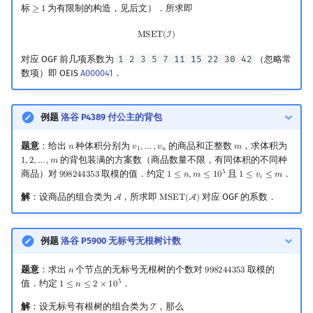
标
为有限制的构造，见后文）．所求即
≥
1
≥
1
MSET
(
I
)
M
S
E
T
(
I
)
对应 OGF 前几项系数为
1 2 3 5 7 11 15 22 30 42
（忽略常
数项）即 OEIS
A000041
．
例题
洛谷 P4389 付公主的背包
题意
：给出
种体积分别为
的商品和正整数
，求体积为
𝑛
𝑣
,
…
,
𝑣
𝑚
n
v
1
,
…
,
v
n
m
1
𝑛
的背包装满的方案数（商品数量不限，有同体积的不同种
1
,
2
,
…
,
𝑚
1
,
2
,
…
,
m
5
商品）对
取模的值．约定
且
．
9
9
8
2
4
4
3
5
3
1
≤
𝑛
,
𝑚
≤
1
0
1
≤
𝑣
≤
𝑚
998244353
1
≤
n
,
m
≤
10
5
1
≤
v
i
≤
m
𝑖
解
：设商品的组合类为
，所求即
对应 OGF 的系数．
A
M
S
E
T
(
A
)
A
MSET
(
A
)
例题
洛谷 P5900 无标号无根树计数
题意
：求出
个节点的无标号无根树的个数对
取模的
𝑛
9
9
8
2
4
4
3
5
3
n
998244353
5
值．约定
．
1
≤
𝑛
≤
2
×
1
0
1
≤
n
≤
2
×
10
5
解
：设无标号有根树的组合类为
，那么
T
T