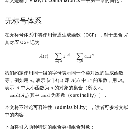
本文是基于 Analytic Combinatorics 一书第一章的简化．
镜像站列表
Special Judge
Java 速成
前缀和 & 差分
IDA*
状压 DP
Boyer–Moore 算法
裴蜀定理 & 一次不定方程
贝尔数
线性基
块状数据结构
拓扑排序
扫描线
有限状态自动机
有限制的构造
Dev-C++
文件操作
Lambda 表达式
归并排序
AVL 树
虚树
无标号体系
致谢
Testlib
Java 进阶
二分
回溯法
数位 DP
Z 函数（扩展 KMP）
费马小定理 & 欧拉定理
参考文献
伯努利数
线性映射
单调栈
最短路问题
旋转卡壳
计算理论基础
CLion
pb_ds
堆排序
红黑树
树分治
在无标号体系中将使用普通生成函数（OGF）．对于集合
A
A
Polygon
倍增
Dancing Links
插头 DP
AC 自动机
模逆元
Entringer Number
特征多项式
单调队列
生成树问题
半平面交
字节顺序
Geany
编译优化
桶排序
左偏红黑树
动态树分治
其对应 OGF 记为
OJ 工具
构造
Alpha–Beta 剪枝
计数 DP
后缀数组 (SA)
线性同余方程
Eulerian Number
对角化
ST 表
斯坦纳树
平面最近点对
约瑟夫问题
Xcode
希尔排序
AA 树
AHU 算法
A
(
z
)
=
∑
α
∈
A
z
|
α
|
=
∑
n
≥
0
a
n
z
n
|
𝛼
|
𝑛
𝐴
(
𝑧
)
=
∑
𝑧
=
∑
𝑎
𝑧
𝑛
𝑛
≥
0
𝛼
∈
A
LaTeX 入门
优化
动态 DP
后缀自动机 (SAM)
中国剩余定理
分拆数
Jordan标准型
树状数组
拆点
随机增量法
表达式求值
GUIDE
锦标赛排序
树哈希
我们约定使用同一组的字母表示同一个类对应的生成函数
等，例如用
表示
即
中
的系数，用
𝑛
𝑛
𝑎
[
𝑧
]
𝐴
(
𝑧
)
𝐴
(
𝑧
)
𝑧
A
a
n
[
z
n
]
A
(
z
)
A
(
z
)
z
n
A
n
Git
概率 DP
后缀平衡树
升幂引理
范德蒙德卷积
线段树
连通性相关
反演变换
在一台机器上规划任务
Sublime Text
Tim 排序
树上随机游走
𝑛
𝑛
表示
中大小函数为
的对象的集合（所以
A
𝑛
𝑎
A
n
a
n
=
card
(
A
n
)
𝑛
其中
为基数（cardinality））．
=
c
a
r
d
(
A
)
c
a
r
d
DP 套 DP
广义后缀自动机
阶乘取模
Pólya 计数
划分树
环计数问题
计算几何杂项
主元素问题
CP Editor
排序相关 STL
card
𝑛
本文将不讨论可容许性（admissibility），读者可参考文献
DP 优化
后缀树
卢卡斯定理
图论计数
二叉搜索树 & 平衡树
最小环
Garsia–Wachs 算法
Code::Blocks
排序应用
中的内容．
其它 DP 方法
Manacher
同余方程
跳表
2-SAT
15-puzzle
下面将引入两种特殊的组合类和组合对象：