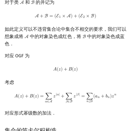
对于类
和
的并记为
A
B
A
B
Min_25 筛
矩阵树定理
A
+
B
=
(
E
1
×
A
)
+
(
E
2
×
B
)
A
+
B
=
(
E
×
A
)
+
(
E
×
B
)
1
2
洲阁筛
LGV 引理
如此定义可以不违背集合论中集合不相交的要求，我们可以
类欧几里德算法
最大团搜索算法
想象成将
中的对象染色成红色，将
中的对象染色成蓝
A
B
A
B
色．
Meissel–Lehmer 算法
支配树
对应 OGF 为
连分数
图上随机游走
A
(
z
)
+
B
(
z
)
𝐴
(
𝑧
)
+
𝐵
(
𝑧
)
Stern–Brocot 树与 Farey 序列
考虑
二次域
A
(
z
)
+
B
(
z
)
=
∑
α
∈
A
z
|
α
|
+
∑
β
∈
B
z
|
β
|
=
∑
n
≥
0
(
a
n
+
b
n
)
z
n
|
𝛼
|
|
𝛽
|
𝑛
𝐴
(
𝑧
)
+
𝐵
(
𝑧
)
=
∑
𝑧
+
∑
𝑧
=
∑
(
𝑎
+
𝑏
)
𝑧
𝑛
𝑛
𝑛
≥
0
𝛼
∈
A
𝛽
∈
B
Pell 方程
对应形式幂级数的加法．
集合的笛卡尔积构造