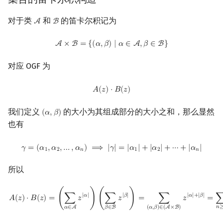
对于类
和
的笛卡尔积记为
A
B
A
B
A
×
B
=
{
(
α
,
β
)
∣
α
∈
A
,
β
∈
B
}
A
×
B
=
{
(
𝛼
,
𝛽
)
∣
𝛼
∈
A
,
𝛽
∈
B
}
对应 OGF 为
A
(
z
)
⋅
B
(
z
)
𝐴
(
𝑧
)
⋅
𝐵
(
𝑧
)
我们定义
的大小为其组成部分的大小之和，那么显然
(
𝛼
,
𝛽
)
(
α
,
β
)
也有
γ
=
(
α
1
,
α
2
,
…
,
α
n
)
⟹
|
γ
|
=
|
α
1
|
+
|
α
2
|
+
⋯
+
|
α
n
|
𝛾
=
(
𝛼
,
𝛼
,
…
,
𝛼
)
⟹
|
𝛾
|
=
|
𝛼
|
+
|
𝛼
|
+
⋯
+
|
𝛼
|
1
2
𝑛
1
2
𝑛
所以
A
(
z
)
⋅
B
(
z
)
=
(
∑
α
∈
A
z
|
α
|
)
(
∑
β
∈
B
z
|
β
|
)
=
∑
(
α
,
β
)
∈
(
A
×
B
)
z
|
α
|
+
|
β
|
=
∑
n
≥
0
∑
|
𝛼
|
|
𝛽
|
|
𝛼
|
+
|
𝛽
|
𝐴
(
𝑧
)
⋅
𝐵
(
𝑧
)
=
(
∑
𝑧
)
(
∑
𝑧
)
=
∑
𝑧
=
𝑛
𝛼
∈
A
𝛽
∈
B
(
𝛼
,
𝛽
)
∈
(
A
×
B
)