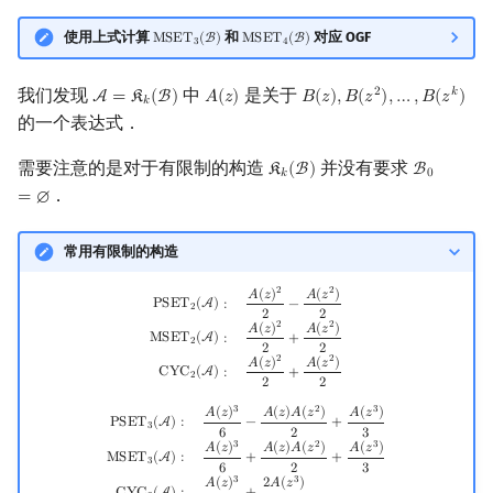
使用上式计算
和
对应 OGF
M
S
E
T
(
B
)
M
S
E
T
(
B
)
MSET
3
(
B
)
MSET
4
(
B
)
3
4
我们发现
中
是关于
2
𝑘
A
=
𝔎
(
B
)
𝐴
(
𝑧
)
𝐵
(
𝑧
)
,
𝐵
(
𝑧
)
,
…
,
𝐵
(
𝑧
)
A
=
K
k
(
B
)
A
(
z
)
B
(
z
)
,
B
(
z
2
)
,
…
,
B
(
z
k
)
𝑘
的一个表达式．
需要注意的是对于有限制的构造
并没有要求
𝔎
(
B
)
B
K
k
(
B
)
B
0
=
∅
𝑘
0
．
=
∅
常用有限制的构造
2
2
PSET
2
(
A
)
:
A
(
z
)
2
2
−
A
(
z
2
)
2
MSET
2
(
A
)
:
A
(
z
)
2
2
+
A
(
z
2
)
2
CYC
2
(
A
)
:
A
(
z
)
2
2
+
A
(
z
2
)
2
𝐴
(
𝑧
)
𝐴
(
𝑧
)
P
S
E
T
(
A
)
:
−
2
2
2
2
2
𝐴
(
𝑧
)
𝐴
(
𝑧
)
M
S
E
T
(
A
)
:
+
2
2
2
2
2
𝐴
(
𝑧
)
𝐴
(
𝑧
)
C
Y
C
(
A
)
:
+
2
2
2
3
2
3
PSET
3
(
A
)
:
A
(
z
)
3
6
−
A
(
z
)
A
(
z
2
)
2
+
A
(
z
3
)
3
MSET
3
(
A
)
:
A
(
z
)
3
6
+
A
(
z
)
A
(
z
2
)
2
+
A
(
z
3
)
3
CYC
3
(
A
)
:
𝐴
(
𝑧
)
𝐴
(
𝑧
)
𝐴
(
𝑧
)
𝐴
(
𝑧
)
P
S
E
T
(
A
)
:
−
+
3
6
2
3
3
2
3
𝐴
(
𝑧
)
𝐴
(
𝑧
)
𝐴
(
𝑧
)
𝐴
(
𝑧
)
M
S
E
T
(
A
)
:
+
+
3
6
2
3
3
3
𝐴
(
𝑧
)
2
𝐴
(
𝑧
)