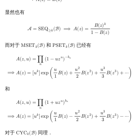
⟹
𝐴
(
𝑧
)
=
𝐵
(
𝑧
)
显然也有
A
=
SEQ
≥
k
(
B
)
⟹
A
(
z
)
=
B
(
z
)
k
1
−
B
(
z
)
𝑘
𝐵
(
𝑧
)
A
=
S
E
Q
(
B
)
⟹
𝐴
(
𝑧
)
=
≥
𝑘
1
−
𝐵
(
𝑧
)
而对于
和
已经有
M
S
E
T
(
B
)
P
S
E
T
(
B
)
MSET
k
(
B
)
PSET
k
(
B
)
𝑘
𝑘
A
(
z
,
u
)
=
∏
n
(
1
−
u
z
n
)
−
b
n
⟹
A
(
z
)
=
[
u
k
]
exp
(
u
1
B
(
z
)
+
u
2
2
B
(
z
2
)
+
u
3
3
B
(
z
3
−
𝑏
𝑛
𝐴
(
𝑧
,
𝑢
)
=
∏
(
1
−
𝑢
𝑧
)
𝑛
𝑛
2
3
𝑢
𝑢
𝑢
𝑘
2
3
⟹
𝐴
(
𝑧
)
=
[
𝑢
]
e
x
p
(
𝐵
(
𝑧
)
+
𝐵
(
𝑧
)
+
𝐵
(
𝑧
)
+
⋯
)
1
2
3
和
A
(
z
,
u
)
=
∏
n
(
1
+
u
z
n
)
b
n
⟹
A
(
z
)
=
[
u
k
]
exp
(
u
1
B
(
z
)
−
u
2
2
B
(
z
2
)
+
u
3
3
B
(
z
3
)
𝑏
𝑛
𝐴
(
𝑧
,
𝑢
)
=
∏
(
1
+
𝑢
𝑧
)
𝑛
𝑛
2
3
𝑢
𝑢
𝑢
𝑘
2
3
⟹
𝐴
(
𝑧
)
=
[
𝑢
]
e
x
p
(
𝐵
(
𝑧
)
−
𝐵
(
𝑧
)
+
𝐵
(
𝑧
)
−
⋯
)
1
2
3
对于
同理．
C
Y
C
(
B
)
CYC
k
(
B
)
𝑘