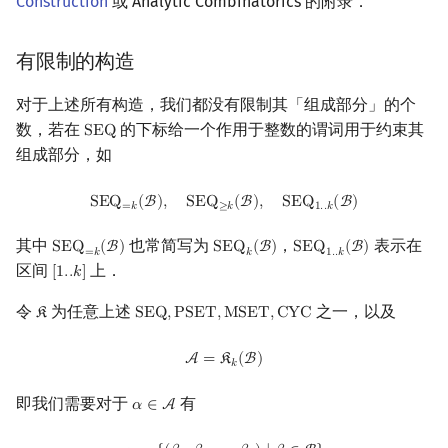
Construction
或 Analytic Combinatorics 的附录．
有限制的构造
对于上述所有构造，我们都没有限制其「组成部分」的个
数，若在
的下标给一个作用于整数的谓词用于约束其
S
E
Q
SEQ
组成部分，如
SEQ
=
k
(
B
)
,
SEQ
≥
k
(
B
)
,
SEQ
1.
.
k
(
B
)
S
E
Q
(
B
)
,
S
E
Q
(
B
)
,
S
E
Q
(
B
)
=
𝑘
≥
𝑘
1
.
.
𝑘
其中
也常简写为
，
表示在
S
E
Q
(
B
)
S
E
Q
(
B
)
S
E
Q
(
B
)
SEQ
=
k
(
B
)
SEQ
k
(
B
)
SEQ
1.
.
k
(
B
)
=
𝑘
𝑘
1
.
.
𝑘
区间
上．
[
1
.
.
𝑘
]
[
1.
.
k
]
令
为任意上述
之一，以及
𝔎
S
E
Q
,
P
S
E
T
,
M
S
E
T
,
C
Y
C
K
SEQ
,
PSET
,
MSET
,
CYC
A
=
K
k
(
B
)
A
=
𝔎
(
B
)
𝑘
即我们需要对于
有
𝛼
∈
A
α
∈
A
α
=
{
(
β
1
,
β
2
,
…
,
β
k
)
∣
β
∈
B
}