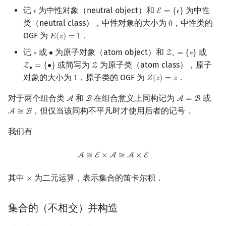
记
为中性对象（neutral object）和
为中性
回文树
二次剩余
可持久化数据结构
欧拉图
Kahan 求和
𝜖
E
=
{
𝜖
}
ϵ
E
=
{
ϵ
}
类（neutral class），中性对象的大小为
，中性类的
0
0
OGF 为
．
序列自动机
阶 & 原根
树套树
哈密顿图
珂朵莉树/颜色段均摊
𝐸
(
𝑧
)
=
1
E
(
z
)
=
1
记
或
为原子对象（atom object）和
或
∘
∙
Z
=
{
∘
}
∘
∙
Z
∘
=
{
∘
}
∘
最小表示法
离散对数
K-D Tree
二分图
空间优化简介
或简写为
为原子类（atom class），原子
Z
=
{
∙
}
Z
Z
∙
=
{
∙
}
Z
∙
对象的大小为
，原子类的 OGF 为
．
1
𝑍
(
𝑧
)
=
𝑧
1
Z
(
z
)
=
z
Lyndon 分解
高次剩余 & 单位根
动态树
平面图
对于两个组合类
和
在组合意义上同构记为
或
A
B
A
=
B
A
B
A
=
B
Main–Lorentz 算法
数论分块
析合树
弦图
，但仅当该同构不平凡时才使用后者的记号．
A
≅
B
A
≅
B
我们有
狄利克雷卷积
PQ 树
图的着色
A
≅
E
×
A
≅
A
×
E
A
≅
E
×
A
≅
A
×
E
莫比乌斯反演
手指树
网络流
其中
为二元运算，表示集合的笛卡尔积．
×
×
杜教筛
霍夫曼树
图的匹配
集合的（不相交）并构造
Powerful Number 筛
Prüfer 序列