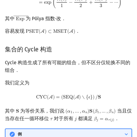
𝐴
(
𝑧
)
𝐴
(
𝑧
)
𝐴
(
𝑧
)
=
e
x
p
(
−
+
−
⋯
)
1
2
3
―――
其中
为 Pólya 指数·改．
E
x
p
Exp
―
容易发现
．
P
S
E
T
(
A
)
⊂
M
S
E
T
(
A
)
PSET
(
A
)
⊂
MSET
(
A
)
集合的 Cycle 构造
Cycle 构造生成了所有可能的组合，但不区分仅轮换不同的
组合．
我们定义为
CYC
(
A
)
=
(
SEQ
(
A
)
∖
{
ϵ
}
)
/
S
C
Y
C
(
A
)
=
(
S
E
Q
(
A
)
∖
{
𝜖
}
)
/
𝐒
其中
为等价关系，我们说
当且仅
𝐒
(
𝛼
,
…
,
𝛼
)
𝐒
(
𝛽
,
…
,
𝛽
)
S
(
α
1
,
…
,
α
n
)
S
(
β
1
,
…
,
β
n
)
1
𝑛
1
𝑛
当存在任一循环移位
对于所有
都满足
．
𝜏
𝑗
𝛽
=
𝛼
τ
j
β
j
=
α
τ
(
j
)
𝑗
𝜏
(
𝑗
)
例