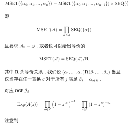
MSET
(
{
α
0
,
α
1
,
…
,
α
n
}
)
=
MSET
(
{
α
0
,
α
1
,
…
,
α
n
−
1
}
)
×
SEQ
(
{
α
n
}
)
M
S
E
T
(
{
𝛼
,
𝛼
,
…
,
𝛼
}
)
=
M
S
E
T
(
{
𝛼
,
𝛼
,
…
,
𝛼
}
)
×
S
E
Q
(
0
1
𝑛
0
1
𝑛
−
1
即
MSET
(
A
)
=
∏
α
∈
A
SEQ
(
{
α
}
)
M
S
E
T
(
A
)
=
∏
S
E
Q
(
{
𝛼
}
)
𝛼
∈
A
且要求
．或者也可以给出等价的
A
=
∅
A
0
=
∅
0
MSET
(
A
)
=
SEQ
(
A
)
/
R
M
S
E
T
(
A
)
=
S
E
Q
(
A
)
/
𝐑
其中
为等价关系，我们说
当且
𝐑
(
𝛼
,
…
,
𝛼
)
𝐑
(
𝛽
,
…
,
𝛽
)
R
(
α
1
,
…
,
α
n
)
R
(
β
1
,
…
,
β
n
)
1
𝑛
1
𝑛
仅当存在任一置换
对于所有
满足
．
𝜎
𝑗
𝛽
=
𝛼
σ
j
β
j
=
α
σ
(
j
)
𝑗
𝜎
(
𝑗
)
对应 OGF 为
Exp
(
A
(
z
)
)
=
∏
α
∈
A
(
1
−
z
|
α
|
)
−
1
=
∏
n
≥
1
(
1
−
z
n
)
−
a
n
−
1
−
𝑎
|
𝛼
|
𝑛
E
x
p
(
𝐴
(
𝑧
)
)
=
∏
(
1
−
𝑧
)
=
∏
(
1
−
𝑧
)
𝑛
𝑛
≥
1
𝛼
∈
A
注意到