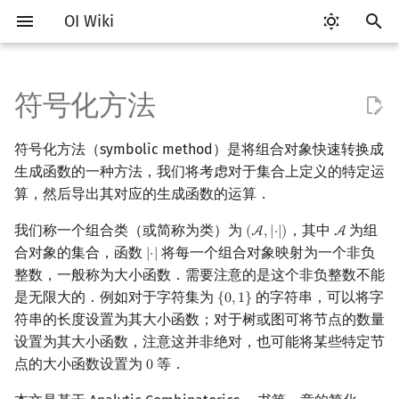
OI Wiki
键
入
符号化方法
Getting Started
比赛相关简介
工具软件简介
语言基础简介
算法基础简介
搜索部分简介
动态规划部分简介
字符串部分简介
数字系统简介
数论基础
无标号体系
排列组合
线性代数简介
线性规划基础
基本概念
基本概念
博弈论简介
插值
数据结构部分简介
图论部分简介
计算几何部分简介
杂项简介
RMQ
OI 赛事与赛制
题型概述
读入、输出优化
Vim
评测工具简介
Testlib 简介
Hello, World!
C++ 标准库简介
类
复杂度简介
排序简介
DP 优化简介
后缀数组简介
并查集
堆简介
分块思想
线段树基础
二叉搜索树 & 平衡树
可持久化数据结构简介
线段树套线段树
Link Cut Tree
树基础
最短路
最小生成树
强连通分量
网络流简介
图匹配
离线算法简介
随机函数
以
符号化方法（symbolic method）是将组合对象快速转换成
开
关于本项目
赛事
代码编辑工具
C++ 基础
复杂度
DFS（搜索）
动态规划基础
字符串基础
进位制
模算术简介
抽屉原理
向量
单纯形法
群论
条件概率与独立性
公平组合游戏
数值积分
栈
图论相关概念
二维计算几何基础
离散化
并查集应用
集合的（不相交）并构造
ICPC/CCPC 赛事与赛制
交互题
分段打表
Emacs
Arbiter
通用
C++ 语法基础
STL 容器
命名空间
均摊复杂度
选择排序
单调队列/单调栈优化
最优原地后缀排序算法
并查集复杂度
二叉堆
块状数组
线段树合并 & 分裂
Treap
可持久化线段树
平衡树套线段树
全局平衡二叉树
树的直径
差分约束
最小树形图
双连通分量
最大流
二分图最大匹配
CDQ 分治
随机化技巧
生成函数的一种方法，我们将考虑对于集合上定义的特定运
始
算，然后导出其对应的生成函数的运算．
如何参与
题型
评测工具
C++ 标准库
枚举
BFS（搜索）
记忆化搜索
标准库
平衡三进制
素数
容斥原理
内积和外积
环论
随机变量
零和游戏
高斯消元
队列
图的存储
三维计算几何基础
双指针
括号序列
集合的笛卡尔积构造
常见错误
VS Code
Cena
Generator
变量
STL 算法
值类别
冒泡排序
斜率优化
配对堆
块状链表
李超线段树
Splay 树
可持久化块状数组
线段树套平衡树
Euler Tour Tree
树的中心
k 短路
最小直径生成树
割点和桥
最小割
二分图最大权匹配
整体二分
爬山算法
搜
我们称一个组合类（或简称为类）为
，其中
为组
(
A
,
|
⋅
|
)
A
(
A
,
|
⋅
|
)
A
OI Wiki 不是什么
学习路线
命令行
C++ 进阶
模拟
双向搜索
背包 DP
字符串匹配
格雷码
最大公约数
斐波那契数列
矩阵
域论
随机变量的数字特征
非公平组合游戏
牛顿迭代法
链表
DFS（图论）
距离
离线算法
线段树与离线询问
集合的 Sequence 构造
常见技巧
Atom
CCR Plus
Validator
运算
bitset
重载运算符
插入排序
四边形不等式优化
左偏树
树分块
猫树
WBLT
可持久化平衡树
树状数组套权值线段树
Top Tree
树的重心
同余最短路
圆方树
费用流
一般图最大匹配
莫队算法
模拟退火
索
合对象的集合，函数
将每一个组合对象映射为一个非负
|
⋅
|
|
⋅
|
整数，一般称为大小函数．需要注意的是这个非负整数不能
格式手册
学习资源
命令行编译与调试
C++ 与其他常用语言的区别
递归 & 分治
启发式搜索
区间 DP
字符串哈希
欧拉函数
错位排列
初等变换
Schreier–Sims 算法
概率不等式
哈希表
BFS（图论）
Pick 定理
分数规划
集合的 Multiset 构造
Eclipse
Lemon
Interactor
流程控制语句
string
引用
计数排序
Slope Trick 优化
Sqrt Tree
区间最值操作 & 区间历史
替罪羊树
可持久化字典树
分块套树状数组
最近公共祖先
点/边连通度
上下界网络流
一般图最大权匹配
是无限大的．例如对于字符集为
的字符串，可以将字
{
0
,
1
}
{
0
,
1
}
值
符串的长度设置为其大小函数；对于树或图可将节点的数量
数学符号表
技巧
编译器
Pascal 转 C++ 急救
贪心
A*
DAG 上的 DP
字典树 (Trie)
筛法
卡特兰数
行列式
并查集
树上问题
三角剖分
随机化
集合的 Powerset 构造
Notepad++
Checker
高级数据类型
pair
常量
基数排序
WQS 二分
笛卡尔树
可持久化可并堆
树链剖分
Stoer–Wagner 算法
稳定匹配
设置为其大小函数，注意这并非绝对，也可能将某些特定节
Kinetic Tournament Tree
点的大小函数设置为
等．
0
0
F.A.Q.
出题
WSL (Windows 10)
Python 速成
排序
迭代加深搜索
树形 DP
前缀函数与 KMP 算法
分解质因数
斯特林数
线性空间
堆
有向无环图
凸包
悬线法
集合的 Cycle 构造
Kate
函数
新版 C++ 特性
快速排序
状态设计优化
Size Balanced Tree
树上启发式合并