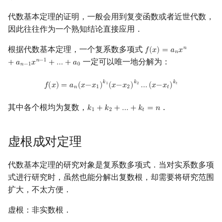
镜像站列表
Special Judge
Java 速成
前缀和 & 差分
IDA*
状压 DP
Boyer–Moore 算法
裴蜀定理 & 一次不定方程
贝尔数
线性基
块状数据结构
拓扑排序
扫描线
有限状态自动机
Dev-C++
文件操作
Lambda 表达式
归并排序
AVL 树
虚树
代数基本定理的证明，一般会用到复变函数或者近世代数，
因此往往作为一个熟知结论直接应用．
致谢
Testlib
Java 进阶
二分
回溯法
数位 DP
Z 函数（扩展 KMP）
费马小定理 & 欧拉定理
伯努利数
线性映射
单调栈
最短路问题
旋转卡壳
计算理论基础
CLion
pb_ds
堆排序
红黑树
树分治
根据代数基本定理，一个复系数多项式
𝑛
𝑓
(
𝑥
)
=
𝑎
𝑥
f
(
x
)
=
a
n
x
n
+
a
n
−
1
x
n
−
1
+
…
𝑛
一定可以唯一地分解为：
𝑛
−
1
+
𝑎
𝑥
+
…
+
𝑎
Polygon
倍增
Dancing Links
插头 DP
AC 自动机
模逆元
Entringer Number
特征多项式
单调队列
生成树问题
半平面交
字节顺序
Geany
编译优化
桶排序
左偏红黑树
动态树分治
𝑛
−
1
0
f
(
x
)
=
a
n
(
x
−
x
1
)
k
1
(
x
−
x
2
)
k
2
…
(
x
−
x
t
)
k
t
𝑘
𝑘
𝑘
𝑓
(
𝑥
)
=
𝑎
(
𝑥
−
𝑥
)
(
𝑥
−
𝑥
)
…
(
𝑥
−
𝑥
)
1
2
𝑡
OJ 工具
构造
Alpha–Beta 剪枝
计数 DP
后缀数组 (SA)
线性同余方程
Eulerian Number
对角化
ST 表
斯坦纳树
平面最近点对
约瑟夫问题
Xcode
希尔排序
AA 树
AHU 算法
𝑛
1
2
𝑡
其中各个根均为复数，
．
𝑘
+
𝑘
+
…
+
𝑘
=
𝑛
k
1
+
k
2
+
…
+
k
t
=
n
1
2
𝑡
LaTeX 入门
优化
动态 DP
后缀自动机 (SAM)
中国剩余定理
分拆数
Jordan标准型
树状数组
拆点
随机增量法
表达式求值
GUIDE
锦标赛排序
树哈希
Git
概率 DP
后缀平衡树
升幂引理
范德蒙德卷积
线段树
连通性相关
反演变换
在一台机器上规划任务
Sublime Text
Tim 排序
树上随机游走
虚根成对定理
DP 套 DP
广义后缀自动机
阶乘取模
Pólya 计数
划分树
环计数问题
计算几何杂项
主元素问题
CP Editor
排序相关 STL
代数基本定理的研究对象是复系数多项式．当对实系数多项
式进行研究时，虽然也能分解出复数根，却需要将研究范围
DP 优化
后缀树
卢卡斯定理
图论计数
二叉搜索树 & 平衡树
最小环
Garsia–Wachs 算法
Code::Blocks
排序应用
扩大，不太方便．
其它 DP 方法
Manacher
同余方程
跳表
2-SAT
15-puzzle
虚根：非实数根．