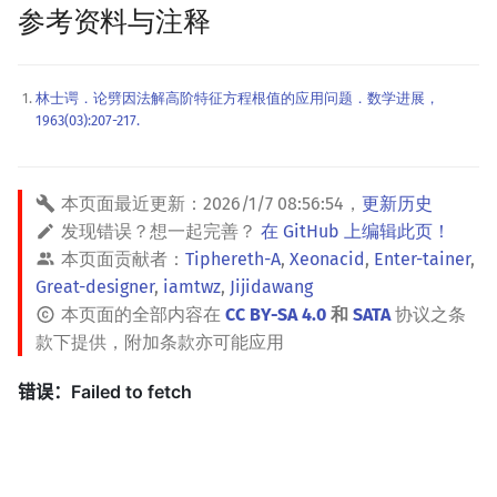
参考资料与注释
林士谔．论劈因法解高阶特征方程根值的应用问题．数学进展，
1963(03):207-217.
本页面最近更新：
2026/1/7 08:56:54
，
更新历史
发现错误？想一起完善？
在 GitHub 上编辑此页！
本页面贡献者：
Tiphereth-A
,
Xeonacid
,
Enter-tainer
,
Great-designer
,
iamtwz
,
Jijidawang
本页面的全部内容在
CC BY-SA 4.0
和
SATA
协议之条
款下提供，附加条款亦可能应用