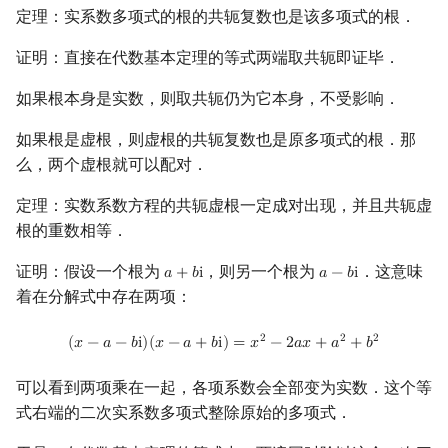
定理：实系数多项式的根的共轭复数也是该多项式的根．
回文树
二次剩余
可持久化数据结构
欧拉图
Kahan 求和
证明：直接在代数基本定理的等式两端取共轭即证毕．
序列自动机
阶 & 原根
树套树
哈密顿图
珂朵莉树/颜色段均摊
如果根本身是实数，则取共轭仍为它本身，不受影响．
最小表示法
离散对数
K-D Tree
二分图
空间优化简介
如果根是虚根，则虚根的共轭复数也是原多项式的根．那
么，两个虚根就可以配对．
Lyndon 分解
高次剩余 & 单位根
动态树
平面图
定理：实数系数方程的共轭虚根一定成对出现，并且共轭虚
Main–Lorentz 算法
数论分块
析合树
弦图
根的重数相等．
狄利克雷卷积
PQ 树
图的着色
证明：假设一个根为
，则另一个根为
．这意味
𝑎
+
𝑏
i
𝑎
−
𝑏
i
a
+
b
i
a
−
b
i
着在分解式中存在两项：
莫比乌斯反演
手指树
网络流
(
x
−
a
−
b
i
)
(
x
−
a
+
b
i
)
=
x
2
−
2
a
x
+
a
2
+
b
2
2
2
2
(
𝑥
−
𝑎
−
𝑏
i
)
(
𝑥
−
𝑎
+
𝑏
i
)
=
𝑥
−
2
𝑎
𝑥
+
𝑎
+
𝑏
杜教筛
霍夫曼树
图的匹配
可以看到两项乘在一起，各项系数会全部变为实数．这个等
式右端的二次实系数多项式整除原始的多项式．
Powerful Number 筛
Prüfer 序列