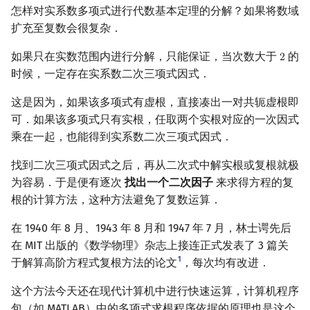
怎样对实系数多项式进行代数基本定理的分解？如果将数域
扩充至复数会很复杂．
如果只在实数范围内进行分解，只能保证，当次数大于
的
2
2
时候，一定存在实系数二次三项式因式．
这是因为，如果该多项式有虚根，直接凑出一对共轭虚根即
可．如果该多项式只有实根，任取两个实根对应的一次因式
乘在一起，也能得到实系数二次三项式因式．
找到二次三项式因式之后，再从二次式中解实根或复根就极
为容易．于是便有逐次
找出一个二次因子
来求得方程的复
根的计算方法，这种方法避免了复数运算．
在 1940 年 8 月、1943 年 8 月和 1947 年 7 月，林士谔先后
在 MIT 出版的《数学物理》杂志上接连正式发表了 3 篇关
1
于解算高阶方程式复根方法的论文
，每次均有改进．
这个方法今天还在现代计算机中进行快速运算，计算机程序
包（如 MATLAB）中的多项式求根程序依据的原理也是这个