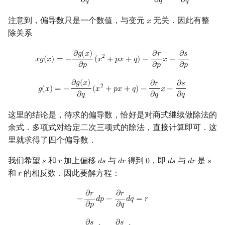
𝜕
𝑞
𝜕
𝑞
𝜕
𝑞
注意到，偏导数只是一个数值，与变元
无关．因此有整
𝑥
x
除关系
x
g
(
x
)
=
−
∂
g
(
x
)
∂
p
(
x
2
+
p
x
+
q
)
−
∂
r
∂
p
x
−
∂
s
∂
p
𝜕
𝑔
(
𝑥
)
𝜕
𝑟
𝜕
𝑠
2
𝑥
𝑔
(
𝑥
)
=
−
(
𝑥
+
𝑝
𝑥
+
𝑞
)
−
𝑥
−
𝜕
𝑝
𝜕
𝑝
𝜕
𝑝
g
(
x
)
=
−
∂
g
(
x
)
∂
q
(
x
2
+
p
x
+
q
)
−
∂
r
∂
q
x
−
∂
s
∂
q
𝜕
𝑔
(
𝑥
)
𝜕
𝑟
𝜕
𝑠
2
𝑔
(
𝑥
)
=
−
(
𝑥
+
𝑝
𝑥
+
𝑞
)
−
𝑥
−
𝜕
𝑞
𝜕
𝑞
𝜕
𝑞
这里的结论是，待求的偏导数，恰好是对商式继续做除法的
余式．多项式对给定二次三项式的除法，直接计算即可．这
里就求得了四个偏导数．
我们希望
和
加上偏移
与
得到
，即
与
是
𝑠
𝑟
𝑑
𝑠
𝑑
𝑟
0
𝑑
𝑠
𝑑
𝑟
𝑠
s
r
d
s
d
r
0
d
s
d
r
s
和
的相反数．因此要解方程：
𝑟
r
−
∂
r
∂
p
d
p
−
∂
r
∂
q
d
q
=
r
𝜕
𝑟
𝜕
𝑟
−
𝑑
𝑝
−
𝑑
𝑞
=
𝑟
𝜕
𝑝
𝜕
𝑞
−
∂
s
∂
p
d
p
−
∂
s
∂
q
d
q
=
s
𝜕
𝑠
𝜕
𝑠