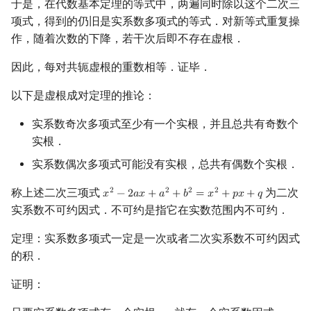
于是，在代数基本定理的等式中，两遍同时除以这个二次三
Min_25 筛
矩阵树定理
项式，得到的仍旧是实系数多项式的等式．对新等式重复操
作，随着次数的下降，若干次后即不存在虚根．
洲阁筛
LGV 引理
因此，每对共轭虚根的重数相等．证毕．
类欧几里德算法
最大团搜索算法
以下是虚根成对定理的推论：
Meissel–Lehmer 算法
支配树
实系数奇次多项式至少有一个实根，并且总共有奇数个
实根．
连分数
图上随机游走
实系数偶次多项式可能没有实根，总共有偶数个实根．
Stern–Brocot 树与 Farey 序列
称上述二次三项式
为二次
2
2
2
2
𝑥
−
2
𝑎
𝑥
+
𝑎
+
𝑏
=
𝑥
+
𝑝
𝑥
+
𝑞
x
2
−
2
a
x
+
a
2
+
b
2
=
x
2
+
p
x
+
q
实系数不可约因式．不可约是指它在实数范围内不可约．
二次域
定理：实系数多项式一定是一次或者二次实系数不可约因式
Pell 方程
的积．
证明：