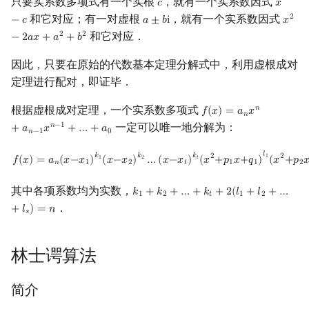
只要实系数多项式有一个实根
，就有一个实系数因式
𝑐
𝑥
c
x
−
c
和它对应；有一对虚根
，就有一个实系数因式
2
−
𝑐
𝑎
±
𝑏
i
𝑥
a
±
b
i
x
2
−
2
和它对应．
2
2
−
2
𝑎
𝑥
+
𝑎
+
𝑏
因此，只要在原始的代数基本定理分解式中，利用虚根成对
定理进行配对，即证毕．
根据虚根成对定理，一个实系数多项式
𝑛
𝑓
(
𝑥
)
=
𝑎
𝑥
f
(
x
)
=
a
n
x
n
+
a
n
−
1
x
n
−
1
+
…
𝑛
一定可以唯一地分解为：
𝑛
−
1
+
𝑎
𝑥
+
…
+
𝑎
𝑛
−
1
0
f
(
x
)
=
a
n
(
x
−
x
1
)
k
1
(
x
−
x
2
)
k
2
…
(
x
−
x
t
)
k
t
(
x
2
+
p
1
x
+
q
1
)
l
1
(
x
2
+
p
2
x
+
q
2
)
l
2
…
(
𝑙
𝑘
𝑘
𝑘
2
2
1
𝑓
(
𝑥
)
=
𝑎
(
𝑥
−
𝑥
)
(
𝑥
−
𝑥
)
…
(
𝑥
−
𝑥
)
(
𝑥
+
𝑝
𝑥
+
𝑞
)
(
𝑥
+
𝑝

1
2
𝑡
𝑛
1
2
𝑡
1
1
2
其中各项系数均为实数，
𝑘
+
𝑘
+
…
+
𝑘
+
2
(
𝑙
+
𝑙
+
…
k
1
+
k
2
+
…
+
k
t
+
2
(
l
1
+
l
2
+
…
+
l
s
)
=
n
1
2
𝑡
1
2
．
+
𝑙
)
=
𝑛
𝑠
林士谔算法
简介