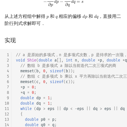
−
𝑑
𝑝
−
𝑑
𝑞
=
𝑠
𝜕
𝑝
𝜕
𝑞
从上述方程组中解得
和
相应的偏移
和
，直接用二
𝑝
𝑞
𝑑
𝑝
𝑑
𝑞
p
q
d
p
d
q
阶行列式求解即可．
实现
 1
// a 是原始的多项式，n 是多项式次数，p 是待求的一次项
 2
void
Shie
(
double
a
[],
int
n
,
double
*
p
,
double
*
q
 3
// 数组 b 是多项式 a 除以当前迭代二次三项式的商
 4
memset
(
b
,
0
,
sizeof
(
b
));
 5
// 数组 c 是多项式 b 乘以 x 平方再除以当前迭代二次
 6
memset
(
c
,
0
,
sizeof
(
c
));
 7
*
p
=
0
;
 8
*
q
=
0
;
 9
double
dp
=
1
;
10
double
dq
=
1
;
11
while
(
dp
>
eps
||
dp
<
-
eps
||
dq
>
eps
||
dq
12
{
13
double
p0
=
p
;
14
double
q0
=
q
;