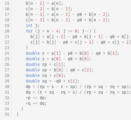
15
b
[
n
-
2
]
=
a
[
n
];
16
c
[
n
-
2
]
=
b
[
n
-
2
];
17
b
[
n
-
3
]
=
a
[
n
-
1
]
-
p0
*
b
[
n
-
2
];
18
c
[
n
-
3
]
=
b
[
n
-
3
]
-
p0
*
b
[
n
-
2
];
19
int
j
;
20
for
(
j
=
n
-
4
;
j
>=
0
;
j
--
)
{
21
b
[
j
]
=
a
[
j
+
2
]
-
p0
*
b
[
j
+
1
]
-
q0
*
b
[
j
22
c
[
j
]
=
b
[
j
]
-
p0
*
c
[
j
+
1
]
-
q0
*
c
[
j
+
2
]
23
}
24
double
r
=
a
[
1
]
-
p0
*
b
[
0
]
-
q0
*
b
[
1
];
25
double
s
=
a
[
0
]
-
q0
*
b
[
0
];
26
double
rp
=
c
[
1
];
27
double
sp
=
b
[
0
]
-
q0
*
c
[
2
];
28
double
rq
=
c
[
0
];
29
double
sq
=
-
q0
*
c
[
1
];
30
dp
=
(
rp
*
s
-
r
*
sp
)
/
(
rp
*
sq
-
rq
*
sp
);
31
dq
=
(
r
*
sq
-
rq
*
s
)
/
(
rp
*
sq
-
rq
*
sp
);
32
*
p
+=
dp
;
33
*
q
+=
dq
;
34
}
35
}