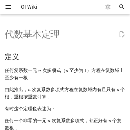
OI Wiki
键
入
代数基本定理
Getting Started
比赛相关简介
工具软件简介
语言基础简介
算法基础简介
搜索部分简介
动态规划部分简介
字符串部分简介
数字系统简介
数论基础
定义
排列组合
线性代数简介
线性规划基础
基本概念
基本概念
博弈论简介
插值
数据结构部分简介
图论部分简介
计算几何部分简介
杂项简介
RMQ
OI 赛事与赛制
题型概述
读入、输出优化
Vim
评测工具简介
Testlib 简介
Hello, World!
C++ 标准库简介
类
复杂度简介
排序简介
DP 优化简介
后缀数组简介
并查集
堆简介
分块思想
线段树基础
二叉搜索树 & 平衡树
可持久化数据结构简介
线段树套线段树
Link Cut Tree
树基础
最短路
最小生成树
强连通分量
网络流简介
图匹配
离线算法简介
随机函数
以
开
关于本项目
赛事
代码编辑工具
C++ 基础
复杂度
DFS（搜索）
动态规划基础
字符串基础
进位制
模算术简介
虚根成对定理
抽屉原理
向量
单纯形法
群论
条件概率与独立性
公平组合游戏
数值积分
栈
图论相关概念
二维计算几何基础
离散化
并查集应用
ICPC/CCPC 赛事与赛制
交互题
分段打表
Emacs
Arbiter
通用
C++ 语法基础
STL 容器
命名空间
均摊复杂度
选择排序
单调队列/单调栈优化
最优原地后缀排序算法
并查集复杂度
二叉堆
块状数组
线段树合并 & 分裂
Treap
可持久化线段树
平衡树套线段树
全局平衡二叉树
树的直径
差分约束
最小树形图
双连通分量
最大流
二分图最大匹配
CDQ 分治
随机化技巧
定义
始
如何参与
题型
评测工具
C++ 标准库
枚举
BFS（搜索）
记忆化搜索
标准库
平衡三进制
素数
林士谔算法
容斥原理
内积和外积
环论
随机变量
零和游戏
高斯消元
队列
图的存储
三维计算几何基础
双指针
括号序列
常见错误
VS Code
Cena
Generator
变量
STL 算法
值类别
冒泡排序
斜率优化
配对堆
块状链表
李超线段树
Splay 树
可持久化块状数组
线段树套平衡树
Euler Tour Tree
树的中心
k 短路
最小直径生成树
割点和桥
最小割
二分图最大权匹配
整体二分
爬山算法
任何复系数一元
次多项式（
至少为
）方程在复数域上
𝑛
𝑛
1
n
n
1
搜
至少有一根．
OI Wiki 不是什么
学习路线
命令行
C++ 进阶
模拟
双向搜索
背包 DP
字符串匹配
格雷码
最大公约数
斐波那契数列
矩阵
域论
随机变量的数字特征
非公平组合游戏
牛顿迭代法
链表
DFS（图论）
距离
离线算法
线段树与离线询问
简介
常见技巧
Atom
CCR Plus
Validator
运算
bitset
重载运算符
插入排序
四边形不等式优化
左偏树
树分块
猫树
WBLT
可持久化平衡树
树状数组套权值线段树
Top Tree
树的重心
同余最短路
圆方树
费用流
一般图最大匹配
莫队算法
模拟退火
索
由此推出，
次复系数多项式方程在复数域内有且只有
个
𝑛
𝑛
n
n
格式手册
学习资源
命令行编译与调试
C++ 与其他常用语言的区别
递归 & 分治
启发式搜索
区间 DP
字符串哈希
欧拉函数
错位排列
初等变换
Schreier–Sims 算法
概率不等式
哈希表
BFS（图论）
Pick 定理
分数规划
过程
Eclipse
Lemon
Interactor
流程控制语句
string
引用
计数排序
Slope Trick 优化
Sqrt Tree
区间最值操作 & 区间历史
替罪羊树
可持久化字典树
分块套树状数组
最近公共祖先
点/边连通度
上下界网络流
一般图最大权匹配
根，重根按重数计算．
值
有时这个定理也表述为：
数学符号表
技巧
编译器
Pascal 转 C++ 急救
贪心
A*
DAG 上的 DP
字典树 (Trie)
筛法
卡特兰数
行列式
并查集
树上问题
三角剖分
随机化
实现
Notepad++
Checker
高级数据类型
pair
常量
基数排序
WQS 二分
笛卡尔树
可持久化可并堆
树链剖分
Stoer–Wagner 算法
稳定匹配
Kinetic Tournament Tree
任何一个非零的一元
次复系数多项式，都正好有
个复
𝑛
𝑛
n
n
F.A.Q.
出题
WSL (Windows 10)
Python 速成
排序
迭代加深搜索
树形 DP
前缀函数与 KMP 算法
分解质因数
参考资料与注释
斯特林数
线性空间
堆
有向无环图
凸包
悬线法
Kate
函数
新版 C++ 特性
快速排序
状态设计优化
Size Balanced Tree
树上启发式合并
数根．