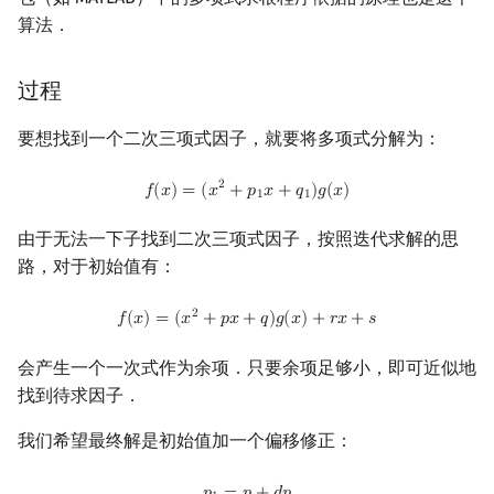
算法．
过程
要想找到一个二次三项式因子，就要将多项式分解为：
f
(
x
)
=
(
x
2
+
p
1
x
+
q
1
)
g
(
x
)
2
𝑓
(
𝑥
)
=
(
𝑥
+
𝑝
𝑥
+
𝑞
)
𝑔
(
𝑥
)
1
1
由于无法一下子找到二次三项式因子，按照迭代求解的思
路，对于初始值有：
f
(
x
)
=
(
x
2
+
p
x
+
q
)
g
(
x
)
+
r
x
+
s
2
𝑓
(
𝑥
)
=
(
𝑥
+
𝑝
𝑥
+
𝑞
)
𝑔
(
𝑥
)
+
𝑟
𝑥
+
𝑠
会产生一个一次式作为余项．只要余项足够小，即可近似地
找到待求因子．
我们希望最终解是初始值加一个偏移修正：
p
1
=
p
+
d
p