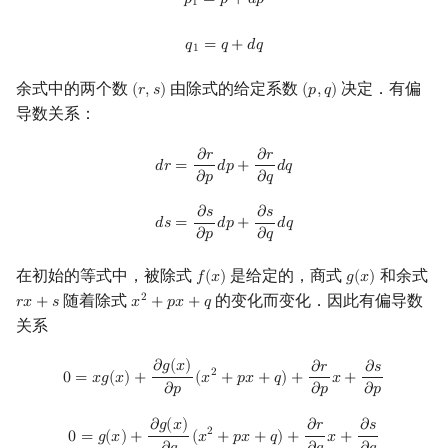
𝑝
=
𝑝
+
𝑑
𝑝
1
q
1
=
q
+
d
q
𝑞
=
𝑞
+
𝑑
𝑞
1
余式中的两个数
由除式的给定系数
决定．有偏
(
𝑟
,
𝑠
)
(
𝑝
,
𝑞
)
(
r
,
s
)
(
p
,
q
)
导数关系：
d
r
=
∂
r
∂
p
d
p
+
∂
r
∂
q
d
q
𝜕
𝑟
𝜕
𝑟
𝑑
𝑟
=
𝑑
𝑝
+
𝑑
𝑞
𝜕
𝑝
𝜕
𝑞
d
s
=
∂
s
∂
p
d
p
+
∂
s
∂
q
d
q
𝜕
𝑠
𝜕
𝑠
𝑑
𝑠
=
𝑑
𝑝
+
𝑑
𝑞
𝜕
𝑝
𝜕
𝑞
在初始的等式中，被除式
是给定的，商式
和余式
𝑓
(
𝑥
)
𝑔
(
𝑥
)
f
(
x
)
g
(
x
)
随着除式
的变化而变化．因此有偏导数
2
𝑟
𝑥
+
𝑠
𝑥
+
𝑝
𝑥
+
𝑞
r
x
+
s
x
2
+
p
x
+
q
关系
0
=
x
g
(
x
)
+
∂
g
(
x
)
∂
p
(
x
2
+
p
x
+
q
)
+
∂
r
∂
p
x
+
∂
s
∂
p
𝜕
𝑔
(
𝑥
)
𝜕
𝑟
𝜕
𝑠
2
0
=
𝑥
𝑔
(
𝑥
)
+
(
𝑥
+
𝑝
𝑥
+
𝑞
)
+
𝑥
+
𝜕
𝑝
𝜕
𝑝
𝜕
𝑝
0
=
g
(
x
)
+
∂
g
(
x
)
∂
q
(
x
2
+
p
x
+
q
)
+
∂
r
∂
q
x
+
∂
s
∂
q
𝜕
𝑔
(
𝑥
)
𝜕
𝑟
𝜕
𝑠
2
0
=
𝑔
(
𝑥
)
+
(
𝑥
+
𝑝
𝑥
+
𝑞
)
+
𝑥
+