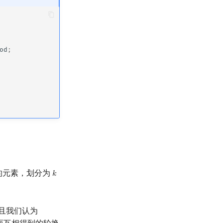
od
;
的元素，划分为
𝑘
k
且我们认为