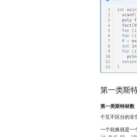
 1
int
main
 2
scanf
(
 3
poly
f
 4
fact
[
0
 5
for
(
i
 6
for
(
i
 7
f
=
ex
 8
int
in
 9
for
(
i
10
prin
11
return
12
}
第一类斯特林数
第一类斯特林数
个互不区分的非
一个轮换就是一