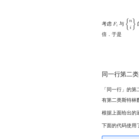
𝑛
考虑
与
𝐹
{
}
F
i
{
n
i
}
𝑖
𝑖
倍．于是
同一行第二类
「同一行」的第
有第二类斯特林
根据上面给出的
下面的代码使用