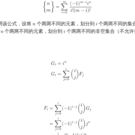
𝑚
{
n
m
}
=
∑
i
=
0
m
(
−
1
)
m
−
i
i
n
i
!
(
m
−
i
)
!
𝑚
−
𝑖
𝑛
(
−
1
)
𝑖
𝑛
{
}
=
∑
𝑚
𝑖
!
(
𝑚
−
𝑖
)
!
𝑖
=
0
明该公式．设将
个两两不同的元素，划分到
个两两不同的集
𝑛
𝑖
n
i
将
个两两不同的元素，划分到
个两两不同的非空集合（不允许
𝑛
𝑖
n
i
𝑛
G
i
=
i
n
G
i
=
∑
j
=
0
i
(
i
j
)
F
j
𝐺
=
𝑖
𝑖
𝑖
𝑖
𝐺
=
∑
(
)
𝐹
𝑖
𝑗
𝑗
𝑗
=
0
F
i
=
∑
j
=
0
i
(
−
1
)
i
−
j
(
i
j
)
G
j
=
∑
j
=
0
i
(
−
1
)
i
−
j
(
i
j
)
j
n
=
∑
j
=
0
i
i
!
(
−
1
)
i
−
j
j
n
j
!
(
i
−
j
)
!
𝑖
𝑖
𝑖
−
𝑗
𝐹
=
∑
(
−
1
)
(
)
𝐺
𝑖
𝑗
𝑗
𝑗
=
0
𝑖
𝑖
𝑖
−
𝑗
𝑛
=
∑
(
−
1
)
(
)
𝑗
𝑗
𝑗
=
0
𝑖