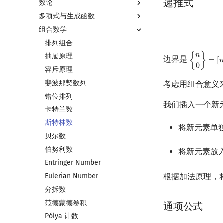
递推式
数论
多项式与生成函数
数论基础
组合数学
模算术简介
多项式与生成函数简介
素数
代数基本定理
排列组合
𝑛
最大公约数
快速傅里叶变换
抽屉原理
边界是
{
}
=
[

{
n
0
}
=
[
n
=
0
0
欧拉函数
快速数论变换
容斥原理
筛法
快速沃尔什变换
斐波那契数列
考虑用组合意义
分解质因数
Chirp Z 变换
错位排列
我们插入一个新
裴蜀定理 & 一次不定方程
多项式牛顿迭代
卡特兰数
费马小定理 & 欧拉定理
多项式多点求值|快速插值
斯特林数
将新元素单
模逆元
多项式初等函数
贝尔数
线性同余方程
常系数齐次线性递推
伯努利数
将新元素放
中国剩余定理
多项式平移|连续点值平移
Entringer Number
升幂引理
符号化方法
Eulerian Number
根据加法原理，
阶乘取模
Lagrange 反演
分拆数
卢卡斯定理
形式幂级数复合|复合逆
范德蒙德卷积
通项公式
同余方程
普通生成函数
Pólya 计数