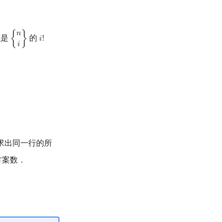
𝑛
就是
的
{
}
𝑖
!
{
n
i
}
i
!
𝑖
求出同一行的所
方案数．