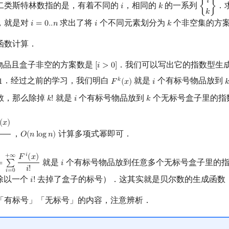
𝑖
二类斯特林数指的是，有着不同的
，相同的
的一系列
．
𝑖
𝑘
{
}
i
k
{
i
k
}
𝑘
，就是对
求出了将
个不同元素划分为
个非空集的方
𝑖
=
0
.
.
𝑛
𝑖
𝑘
i
=
0.
.
n
i
k
函数计算．
物品且盒子非空的方案数是
．我们可以写出它的指数型生
[
𝑖
>
0
]
[
i
>
0
]
．经过之前的学习，我们明白
就是
个有标号物品放到
𝑘
1
𝐹
(
𝑥
)
𝑖
𝑘
F
k
(
x
)
i
k
数，那么除掉
就是
个有标号物品放到
个无标号盒子里的指
𝑘
!
𝑖
𝑘
k
!
i
k
(
𝑥
)
，
计算多项式幂即可．
𝑂
(
𝑛
l
o
g
𝑛
)
O
(
n
log
n
)
𝑖
𝐹
(
𝑥
)
+
∞
就是
个有标号物品放到任意多个无标号盒子里的
=
∑
𝑖
i
=
0
+
∞
F
i
(
x
)
i
!
i
𝑖
!
𝑖
=
0
项除以一个
去掉了盒子的标号）．这其实就是贝尔数的生成函数
𝑖
!
i
!
「有标号」「无标号」的内容，注意辨析．