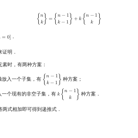
{
n
k
}
=
{
n
−
1
k
−
1
}
+
k
{
n
−
1
k
}
𝑛
𝑛
−
1
𝑛
−
1
{
}
=
{
}
+
𝑘
{
}
𝑘
𝑘
−
1
𝑘
．

=
0
]
]
来证明．
元素时，有两种方案：
𝑛
−
1
独放入一个子集，有
种方案；
{
}
{
n
−
1
k
−
1
}
𝑘
−
1
𝑛
−
1
入一个现有的非空子集，有
种方案．
𝑘
{
}
k
{
n
−
1
k
}
𝑘
将两式相加即可得到递推式．