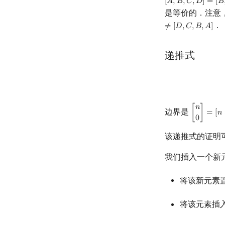
[
𝐴
,
𝐵
,
𝐶
,
𝐷
]
=
[
𝐵
[
A
,
B
,
C
,
D
]
=
[
B
,
C
,
D
,
是等价的．注意
．
≠
[
𝐷
,
𝐶
,
𝐵
,
𝐴
]
递推式
𝑛
边界是
[
]
=
[
𝑛
[
n
0
]
=
[
n
=
0
0
该递推式的证明
我们插入一个新
将该新元素
将该元素插