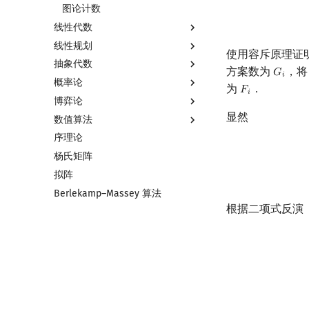
二次剩余
指数生成函数
图论计数
线性代数
阶 & 原根
线性规划
离散对数
线性代数简介
使用容斥原理证
抽象代数
高次剩余 & 单位根
向量
线性规划基础
方案数为
，
𝐺
G
i
𝑖
概率论
数论分块
内积和外积
单纯形法
基本概念
为
．
𝐹
F
i
𝑖
博弈论
狄利克雷卷积
矩阵
群论
基本概念
显然
数值算法
莫比乌斯反演
初等变换
环论
条件概率与独立性
博弈论简介
序理论
杜教筛
行列式
域论
随机变量
公平组合游戏
插值
杨氏矩阵
Powerful Number 筛
线性空间
Schreier–Sims 算法
随机变量的数字特征
零和游戏
数值积分
拟阵
Min_25 筛
线性基
概率不等式
非公平组合游戏
高斯消元
Berlekamp–Massey 算法
洲阁筛
线性映射
牛顿迭代法
根据二项式反演
类欧几里德算法
特征多项式
Meissel–Lehmer 算法
对角化
连分数
Jordan标准型
Stern–Brocot 树与 Farey 序列
二次域
Pell 方程