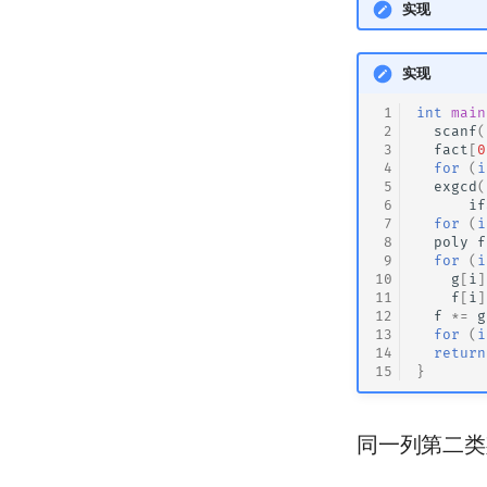
实现
实现
 1
int
main
 2
scanf
(
 3
fact
[
0
 4
for
(
i
 5
exgcd
(
 6
if
 7
for
(
i
 8
poly
f
 9
for
(
i
10
g
[
i
]
11
f
[
i
]
12
f
*=
g
13
for
(
i
14
return
15
}
同一列第二类