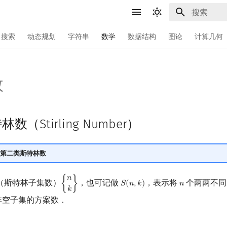
键入以开始
搜索
动态规划
字符串
数学
数据结构
图论
计算几何
数
（Stirling Number）
第二类斯特林数
𝑛
（斯特林子集数）
，也可记做
，表示将
个两两不同
{
}
𝑆
(
𝑛
,
𝑘
)
𝑛
{
n
k
}
S
(
n
,
k
)
n
𝑘
非空子集的方案数．