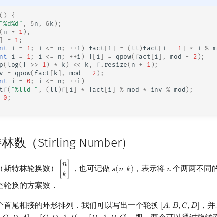
()
{
"%d%d"
,
&
n
,
&
k
);
(
n
+
1
);
]
=
1
;
nt
i
=
1
;
i
<=
n
;
++
i
)
fact
[
i
]
=
(
ll
)
fact
[
i
-
1
]
*
i
%
m
nt
i
=
1
;
i
<=
n
;
++
i
)
f
[
i
]
=
qpow
(
fact
[
i
],
mod
-
2
);
p
(
log
(
f
>>
1
)
*
k
)
<<
k
,
f
.
resize
(
n
+
1
);
v
=
qpow
(
fact
[
k
],
mod
-
2
);
nt
i
=
0
;
i
<=
n
;
++
i
)
tf
(
"%lld "
,
(
ll
)
f
[
i
]
*
fact
[
i
]
%
mod
*
inv
%
mod
);
0
;
（Stirling Number）
𝑛
（斯特林轮换数）
，也可记做
，表示将
个两两不同
[
]
𝑠
(
𝑛
,
𝑘
)
𝑛
[
n
k
]
s
(
n
,
k
)
n
𝑘
空轮换的方案数．
个首尾相接的环形排列．我们可以写出一个轮换
，并
[
𝐴
,
𝐵
,
𝐶
,
𝐷
]
[
A
,
B
,
C
,
D
]