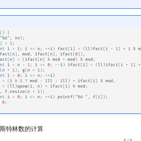
()
{
"%d"
,
&
n
);
]
=
1
;
nt
i
=
1
;
i
<=
n
;
++
i
)
fact
[
i
]
=
(
ll
)
fact
[
i
-
1
]
*
i
%
m
fact
[
n
],
mod
,
ifact
[
n
],
ifact
[
0
]),
act
[
n
]
=
(
ifact
[
n
]
%
mod
+
mod
)
%
mod
;
nt
i
=
n
-
1
;
i
>=
0
;
--
i
)
ifact
[
i
]
=
(
ll
)
ifact
[
i
+
1
]
*
(
n
+
1
),
g
(
n
+
1
);
nt
i
=
0
;
i
<=
n
;
++
i
)
=
(
i
&
1
?
mod
-
1l
l
:
1l
l
)
*
ifact
[
i
]
%
mod
,
=
(
ll
)
qpow
(
i
,
n
)
*
ifact
[
i
]
%
mod
;
,
f
.
resize
(
n
+
1
);
nt
i
=
0
;
i
<=
n
;
++
i
)
printf
(
"%d "
,
f
[
i
]);
0
;
斯特林数的计算