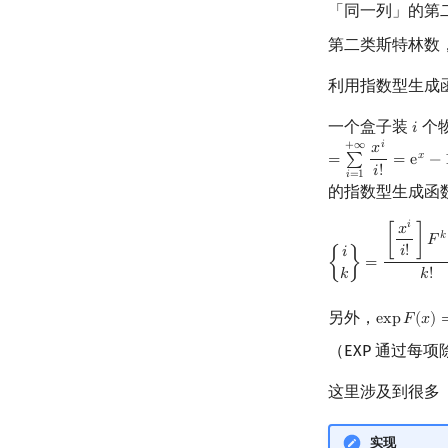
「同一列」的第
第二类斯特林数
利用指数型生成
一个盒子装
个
𝑖
i
𝑖
+
∞
𝑥
𝑥
=
∑
=
e
−
𝑖
!
𝑖
=
1
的指数型生成函
𝑖
𝑥
𝑘
[
]
𝐹
𝑖
!
𝑖
{
}
=
{
i
k
}
=
[
x
i
i
!
]
F
k
(
x
)
k
!
𝑘
𝑘
!
另外，
e
x
p
𝐹
(
𝑥
)
exp
F
(
x
)
=
∑
（EXP 通过每
这里涉及到很多
实现