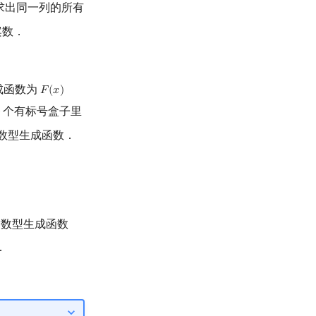
求出同一列的所有
案数．
成函数为
𝐹
(
𝑥
)
F
(
x
)
=
∑
i
=
1
+
∞
x
i
i
!
=
e
x
−
1
个有标号盒子里
数型生成函数．
指数型生成函数
．