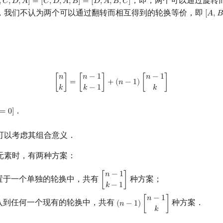
，即，两个可以通过旋转
,
𝐶
,
𝐷
,
𝐴
]
=
[
𝐶
,
𝐷
,
𝐴
,
𝐵
]
=
[
𝐷
,
𝐴
,
𝐵
,
𝐶
]
A
]
=
[
C
,
D
,
A
,
B
]
=
[
D
,
A
,
B
,
C
]
，我们不认为两个可以通过翻转而相互得到的轮换等价，即
[
𝐴
,
𝐵
[
A
,
B
,
[
n
k
]
=
[
n
−
1
k
−
1
]
+
(
n
−
1
)
[
n
−
1
k
]
𝑛
𝑛
−
1
𝑛
−
1
[
]
=
[
]
+
(
𝑛
−
1
)
[
]
𝑘
𝑘
−
1
𝑘
．
=
0
]
]
可以考虑其组合意义．
元素时，有两种方案：
𝑛
−
1
置于一个单独的轮换中，共有
种方案；
[
]
[
n
−
1
k
−
1
]
𝑘
−
1
𝑛
−
1
入到任何一个现有的轮换中，共有
种方案．
(
𝑛
−
1
)
[
]
(
n
−
1
)
[
n
−
1
k
]
𝑘