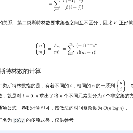
𝑖
−
𝑗
𝑛
𝑖
!
(
−
1
)
𝑗
=
∑
𝑗
!
(
𝑖
−
𝑗
)
!
𝑗
=
0
的关系．第二类斯特林数要求集合之间互不区分，因此
正好
𝐹
F
i
𝑖
𝑚
{
n
m
}
=
F
m
m
!
=
∑
i
=
0
m
(
−
1
)
m
−
i
i
n
i
!
(
m
−
i
)
!
𝑚
−
𝑖
𝑛
(
−
1
)
𝑖
𝐹
𝑛
𝑚
{
}
=
=
∑
𝑚
𝑚
!
𝑖
!
(
𝑚
−
𝑖
)
!
𝑖
=
0
斯特林数的计算
𝑛
二类斯特林数指的是，有着不同的
，相同的
的一系列
．
𝑖
𝑛
{
}
i
n
{
n
i
}
𝑖
数，就是对
求出了将
个不同元素划分为
个非空集的
𝑖
=
0
.
.
𝑛
𝑛
𝑖
i
=
0.
.
n
n
i
通项公式，卷积计算即可．该做法的时间复杂度为
．
𝑂
(
𝑛
l
o
g
𝑛
)
O
(
n
log
n
)
了名为
的多项式类，仅供参考．
poly