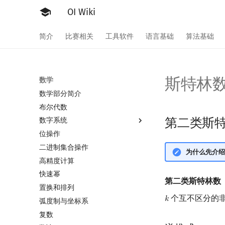
OI Wiki
简介
比赛相关
工具软件
语言基础
算法基础
斯特林
数学
数学部分简介
布尔代数
第二类斯特林数
数字系统
位操作
数字系统简介
二进制集合操作
进位制
为什么先介绍
高精度计算
平衡三进制
快速幂
格雷码
第二类斯特林数
置换和排列
个互不区分的
𝑘
k
弧度制与坐标系
复数