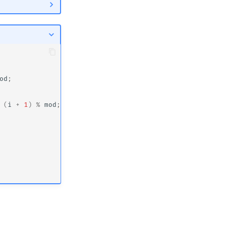
od
;
(
i
+
1
)
%
mod
;