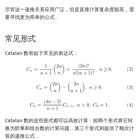
尽管这一递推关系应用广泛，但是直接计算复杂度较高，需
要寻找更为简单的公式．
常见形式
Catalan 数有如下常见的表达式：
(
2
)
C
n
=
1
n
+
1
(
2
n
n
)
=
(
2
n
)
!
n
!
(
n
+
1
)
!
,
n
≥
0.
(
2
𝑛
)
!
1
2
𝑛
(
2
)
𝐶
=
(
)
=
,
𝑛
≥
0
.
𝑛
𝑛
𝑛
+
1
𝑛
!
(
𝑛
+
1
)
!
2
𝑛
2
𝑛
(
3
)
C
n
=
(
2
n
n
)
−
(
2
n
n
+
1
)
,
n
≥
0.
𝐶
=
(
)
−
(
)
,
𝑛
≥
0
.
(
3
)
𝑛
𝑛
𝑛
+
1
(
4
)
C
n
=
(
4
n
−
2
)
n
+
1
C
n
−
1
,
n
>
0
,
C
0
=
1.
(
4
𝑛
−
2
)
(
4
)
𝐶
=
𝐶
,
𝑛
>
0
,
𝐶
=
1
.
𝑛
𝑛
−
1
0
𝑛
+
1
Catalan 数的这些形式都可以高效计算：前两个形式将它转
换为阶乘和组合数的计算问题，第三个形式则提供了顺次计
算的递推公式．