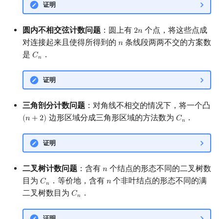
证明
回文树
二次剩余
可持久化数据结构
欧拉图
Kahan 求和
圆内不相交弦计数问题
：圆上有
个点，将这些点成
2
𝑛
2
n
序列自动机
阶 & 原根
树套树
哈密顿图
珂朵莉树/颜色段均摊
对连接起来且使得所得到的
条线段两两不交的方案数
𝑛
n
是
．
𝐶
C
n
𝑛
最小表示法
离散对数
K-D Tree
二分图
空间优化简介
证明
Lyndon 分解
高次剩余 & 单位根
动态树
平面图
三角剖分计数问题
：对角线不相交的情况下，将一个凸
Main–Lorentz 算法
数论分块
析合树
弦图
边形区域分成三角形区域的方法数为
．
(
𝑛
+
2
)
𝐶
(
n
+
2
)
C
n
𝑛
狄利克雷卷积
PQ 树
图的着色
证明
莫比乌斯反演
手指树
网络流
二叉树计数问题
：含有
个结点的形态不同的二叉树数
𝑛
n
杜教筛
霍夫曼树
图的匹配
目为
．等价地，含有
个非叶结点的形态不同的满
𝐶
𝑛
C
n
n
𝑛
二叉树数目为
．
𝐶
C
n
𝑛
Powerful Number 筛
Prüfer 序列
证明