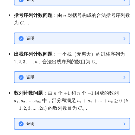
Min_25 筛
矩阵树定理
括号序列计数问题
：由
对括号构成的合法括号序列数
𝑛
n
洲阁筛
LGV 引理
为
．
𝐶
C
n
𝑛
类欧几里德算法
最大团搜索算法
证明
Meissel–Lehmer 算法
支配树
出栈序列计数问题
：一个栈（无穷大）的进栈序列为
，合法出栈序列的数目为
．
1
,
2
,
3
,
…
,
𝑛
𝐶
1
,
2
,
3
,
…
,
n
C
n
连分数
图上随机游走
𝑛
证明
Stern–Brocot 树与 Farey 序列
数列计数问题
：由
个
和
个
组成的数列
二次域
𝑛
+
1
𝑛
−
1
n
+
1
n
−
1
中，部分和满足
𝑎
,
𝑎
,
…
,
𝑎
𝑎
+
𝑎
+
…
+
𝑎
≥
0
(
𝑘
a
1
,
a
2
,
…
,
a
2
n
a
1
+
a
2
+
…
+
a
k
≥
0
(
k
=
1
,
2
,
3
,
…
,
2
1
2
2
𝑛
1
2
𝑘
的数列数目为
．
Pell 方程
=
1
,
2
,
3
,
…
,
2
𝑛
)
𝐶
C
n
𝑛
证明