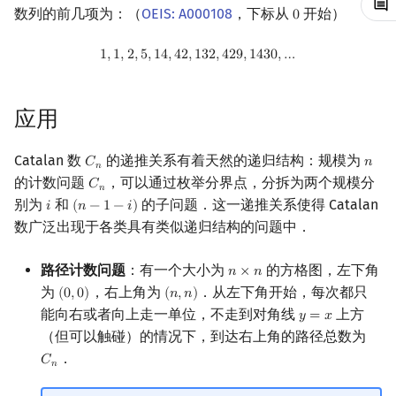
数列的前几项为：（
OEIS: A000108
，下标从
开始）
0
0
镜像站列表
Special Judge
Java 速成
前缀和 & 差分
IDA*
状压 DP
Boyer–Moore 算法
裴蜀定理 & 一次不定方程
多项式多点求值|快速插值
参考资料与注释
线性基
块状数据结构
拓扑排序
扫描线
有限状态自动机
Dev-C++
文件操作
Lambda 表达式
归并排序
AVL 树
虚树
1
,
1
,
2
,
5
,
14
,
42
,
132
,
429
,
1430
,
…
1
,
1
,
2
,
5
,
1
4
,
4
2
,
1
3
2
,
4
2
9
,
1
4
3
0
,
…
致谢
Testlib
Java 进阶
二分
回溯法
数位 DP
Z 函数（扩展 KMP）
费马小定理 & 欧拉定理
多项式初等函数
线性映射
单调栈
最短路问题
旋转卡壳
计算理论基础
CLion
pb_ds
堆排序
红黑树
树分治
Polygon
倍增
Dancing Links
插头 DP
AC 自动机
模逆元
常系数齐次线性递推
特征多项式
单调队列
生成树问题
半平面交
字节顺序
Geany
编译优化
桶排序
左偏红黑树
动态树分治
应用
OJ 工具
构造
Alpha–Beta 剪枝
计数 DP
后缀数组 (SA)
线性同余方程
多项式平移|连续点值平移
对角化
ST 表
斯坦纳树
平面最近点对
约瑟夫问题
Xcode
希尔排序
AA 树
AHU 算法
Catalan 数
的递推关系有着天然的递归结构：规模为
𝐶
𝑛
C
n
n
𝑛
的计数问题
，可以通过枚举分界点，分拆为两个规模分
𝐶
C
n
𝑛
LaTeX 入门
优化
动态 DP
后缀自动机 (SAM)
中国剩余定理
符号化方法
Jordan标准型
树状数组
拆点
随机增量法
表达式求值
GUIDE
锦标赛排序
树哈希
别为
和
的子问题．这一递推关系使得 Catalan
𝑖
(
𝑛
−
1
−
𝑖
)
i
(
n
−
1
−
i
)
数广泛出现于各类具有类似递归结构的问题中．
Git
概率 DP
后缀平衡树
升幂引理
Lagrange 反演
线段树
连通性相关
反演变换
在一台机器上规划任务
Sublime Text
Tim 排序
树上随机游走
路径计数问题
：有一个大小为
的方格图，左下角
𝑛
×
𝑛
n
×
n
DP 套 DP
广义后缀自动机
阶乘取模
形式幂级数复合|复合逆
划分树
环计数问题
计算几何杂项
主元素问题
CP Editor
排序相关 STL
为
，右上角为
．从左下角开始，每次都只
(
0
,
0
)
(
𝑛
,
𝑛
)
(
0
,
0
)
(
n
,
n
)
能向右或者向上走一单位，不走到对角线
上方
𝑦
=
𝑥
y
=
x
DP 优化
后缀树
卢卡斯定理
普通生成函数
二叉搜索树 & 平衡树
最小环
Garsia–Wachs 算法
Code::Blocks
排序应用
（但可以触碰）的情况下，到达右上角的路径总数为
．
𝐶
C
n
𝑛
其它 DP 方法
Manacher
同余方程
指数生成函数
跳表
2-SAT
15-puzzle