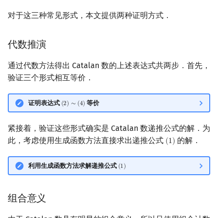
对于这三种常见形式，本文提供两种证明方式．
代数推演
通过代数方法得出 Catalan 数的上述表达式共两步．首先，
验证三个形式相互等价．
证明表达式
等价
(
2
)
∼
(
4
)
(
2
)
∼
(
4
)
紧接着，验证这些形式确实是 Catalan 数递推公式的解．为
此，考虑使用生成函数方法直接求出递推公式
的解．
(
1
)
(
1
)
利用生成函数方法求解递推公式
(
1
)
(
1
)
组合意义