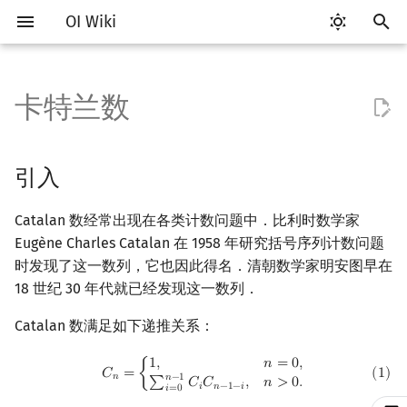
OI Wiki
键
入
卡特兰数
Getting Started
比赛相关简介
工具软件简介
语言基础简介
算法基础简介
搜索部分简介
动态规划部分简介
字符串部分简介
数字系统简介
数论基础
多项式与生成函数简介
引入
线性代数简介
线性规划基础
基本概念
基本概念
博弈论简介
插值
数据结构部分简介
图论部分简介
计算几何部分简介
杂项简介
RMQ
OI 赛事与赛制
题型概述
读入、输出优化
Vim
评测工具简介
Testlib 简介
Hello, World!
C++ 标准库简介
类
复杂度简介
排序简介
DP 优化简介
后缀数组简介
并查集
堆简介
分块思想
线段树基础
二叉搜索树 & 平衡树
可持久化数据结构简介
线段树套线段树
Link Cut Tree
树基础
最短路
最小生成树
强连通分量
网络流简介
图匹配
离线算法简介
随机函数
以
开
关于本项目
赛事
代码编辑工具
C++ 基础
复杂度
DFS（搜索）
动态规划基础
字符串基础
进位制
模算术简介
代数基本定理
应用
向量
单纯形法
群论
条件概率与独立性
公平组合游戏
数值积分
栈
图论相关概念
二维计算几何基础
离散化
并查集应用
ICPC/CCPC 赛事与赛制
交互题
分段打表
Emacs
Arbiter
通用
C++ 语法基础
STL 容器
命名空间
均摊复杂度
选择排序
单调队列/单调栈优化
最优原地后缀排序算法
并查集复杂度
二叉堆
块状数组
线段树合并 & 分裂
Treap
可持久化线段树
平衡树套线段树
全局平衡二叉树
树的直径
差分约束
最小树形图
双连通分量
最大流
二分图最大匹配
CDQ 分治
随机化技巧
引入
始
如何参与
题型
评测工具
C++ 标准库
枚举
BFS（搜索）
记忆化搜索
标准库
平衡三进制
素数
快速傅里叶变换
常见形式
内积和外积
环论
随机变量
零和游戏
高斯消元
队列
图的存储
三维计算几何基础
双指针
括号序列
常见错误
VS Code
Cena
Generator
变量
STL 算法
值类别
冒泡排序
斜率优化
配对堆
块状链表
李超线段树
Splay 树
可持久化块状数组
线段树套平衡树
Euler Tour Tree
树的中心
k 短路
最小直径生成树
割点和桥
最小割
二分图最大权匹配
整体二分
爬山算法
Catalan 数经常出现在各类计数问题中．比利时数学家
搜
Eugène Charles Catalan 在 1958 年研究括号序列计数问题
OI Wiki 不是什么
学习路线
命令行
C++ 进阶
模拟
双向搜索
背包 DP
字符串匹配
格雷码
最大公约数
快速数论变换
矩阵
域论
随机变量的数字特征
非公平组合游戏
牛顿迭代法
链表
DFS（图论）
距离
离线算法
线段树与离线询问
代数推演
常见技巧
Atom
CCR Plus
Validator
运算
bitset
重载运算符
插入排序
四边形不等式优化
左偏树
树分块
猫树
WBLT
可持久化平衡树
树状数组套权值线段树
Top Tree
树的重心
同余最短路
圆方树
费用流
一般图最大匹配
莫队算法
模拟退火
索
时发现了这一数列，它也因此得名．清朝数学家明安图早在
18 世纪 30 年代就已经发现这一数列．
格式手册
学习资源
命令行编译与调试
C++ 与其他常用语言的区别
递归 & 分治
启发式搜索
区间 DP
字符串哈希
欧拉函数
快速沃尔什变换
初等变换
Schreier–Sims 算法
概率不等式
哈希表
BFS（图论）
Pick 定理
分数规划
组合意义
Eclipse
Lemon
Interactor
流程控制语句
string
引用
计数排序
Slope Trick 优化
Sqrt Tree
区间最值操作 & 区间历史
替罪羊树
可持久化字典树
分块套树状数组
最近公共祖先
点/边连通度
上下界网络流
一般图最大权匹配
值
Catalan 数满足如下递推关系：
数学符号表
技巧
编译器
Pascal 转 C++ 急救
贪心
A*
DAG 上的 DP
字典树 (Trie)
筛法
Chirp Z 变换
例题
行列式
并查集
树上问题
三角剖分
随机化
Notepad++
Checker
高级数据类型
pair
常量
基数排序
WQS 二分
笛卡尔树
可持久化可并堆
树链剖分
Stoer–Wagner 算法
稳定匹配
(
1
)
C
n
=
{
1
,
n
=
0
,
∑
i
=
0
n
−
1
C
i
C
n
−
1
−
i
,
n
>
0.
1
,
𝑛
=
0
,
Kinetic Tournament Tree
𝐶
=
{
(
1
)
𝑛
𝑛
−
1
𝑛
>
0
.
∑
𝐶
𝐶
,
𝑖
𝑛
−
1
−
𝑖
F.A.Q.
出题
WSL (Windows 10)
Python 速成
排序
迭代加深搜索
树形 DP
前缀函数与 KMP 算法
分解质因数
多项式牛顿迭代
习题
线性空间
堆
有向无环图
凸包
悬线法
Kate
函数
新版 C++ 特性
快速排序
状态设计优化
Size Balanced Tree
树上启发式合并
𝑖
=
0