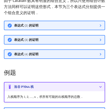
由于 Catalan 数具有明显的组合意义，所以只使用组合计数
方法同样可以证明这些形式．本节为三个表达式分别提供一
个组合意义的证明．
表达式
的证明
(
2
)
(
2
)
表达式
的证明
(
3
)
(
3
)
表达式
的证明
(
4
)
(
4
)
例题
洛谷 P1044 栈
入栈顺序为
，求所有可能的出栈顺序的总数．
1
,
2
,
…
,
𝑛
1
,
2
,
…
,
n