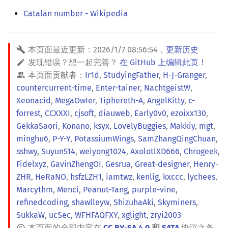
Catalan number - Wikipedia
本页面最近更新：
2026/1/7 08:56:54
，
更新历史
发现错误？想一起完善？
在 GitHub 上编辑此页！
本页面贡献者：
Ir1d
,
StudyingFather
,
H-J-Granger
,
countercurrent-time
,
Enter-tainer
,
NachtgeistW
,
Xeonacid
,
MegaOwIer
,
Tiphereth-A
,
AngelKitty
,
c-
forrest
,
CCXXXI
,
cjsoft
,
diauweb
,
Early0v0
,
ezoixx130
,
GekkaSaori
,
Konano
,
ksyx
,
LovelyBuggies
,
Makkiy
,
mgt
,
minghu6
,
P-Y-Y
,
PotassiumWings
,
SamZhangQingChuan
,
sshwy
,
Suyun514
,
weiyong1024
,
AxolotlXD666
,
Chrogeek
,
Fidelxyz
,
GavinZhengOI
,
Gesrua
,
Great-designer
,
Henry-
ZHR
,
HeRaNO
,
hsfzLZH1
,
iamtwz
,
kenlig
,
kxccc
,
lychees
,
Marcythm
,
Menci
,
Peanut-Tang
,
purple-vine
,
refinedcoding
,
shawlleyw
,
ShizuhaAki
,
Skyminers
,
SukkaW
,
ucSec
,
WFHFAQFXY
,
xglight
,
zryi2003
本页面的全部内容在
CC BY-SA 4.0
和
SATA
协议之条