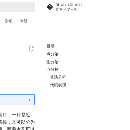
OI-wiki/OI-wiki
26.5k
4.7k
搜索
杂项
专题
目录
点分治
边分治
点分树
算法分析
代码实现
两种，一种是经
路径，又可以分为
径．而后者又可以