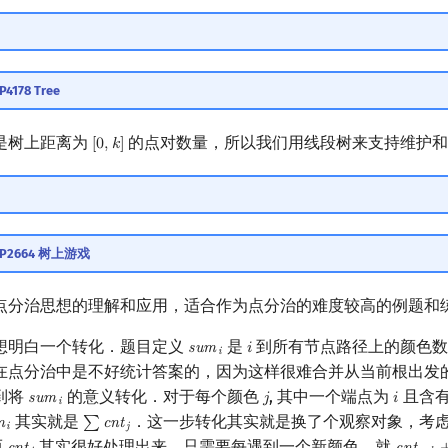
P4178 Tree
是树上距离为
的点对数量，所以我们用线段树来支持维护和
[
0
,
𝑘
]
[
0
,
k
]
u P2664 树上游戏
点分治思想的理解和应用，适合作为点分治的难度较高的例题和
想明白一个转化．题目定义
是
到所有节点路径上的颜色数
s
u
m
𝑖
sum
i
i
i
在点分治中是不好统计答案的，因为这样很难合并从当前根出发
到将
的意义转化．对于每个颜色
, 其中一个端点为
且含
s
u
m
𝑗
𝑖
sum
i
j
i
i
其实就是
．这一步转化其实就是换了个观察对象，考
m
∑
c
n
t
m
i
∑
cnt
j
i
j
而
其实很好处理出来，只需要每遇到一个新颜色，就