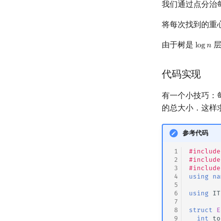
我们通过点分治
将每次找到的重
由于树是
层
l
o
g
𝑛
log
n
代码实现
有一个小技巧：
的总大小．这样求
参考代码
 1
#include
 2
#include
 3
#include
 4
using
na
 5
 6
using
IT
 7
 8
struct
E
 9
int
to