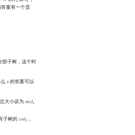
+
=
s
i
z
e
u
+
=
size
u
u
的答案有一个贡
全部子树，这个时
那么
的答案可以
𝑣
v
的总大小设为
,
s
i
z
1
siz
1
有子树的
，
c
n
t
cnt
j
j