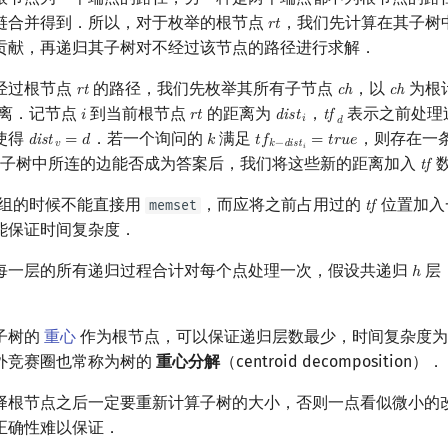
链合并得到．所以，对于枚举的根节点
，我们先计算在其子树
𝑟
𝑡
r
t
贡献，再递归其子树对不经过该节点的路径进行求解．
经过根节点
的路径，我们先枚举其所有子节点
，以
为根
r
t
c
h
c
h
rt
ch
ch
离．记节点
到当前根节点
的距离为
，
表示之前处理
𝑖
𝑟
𝑡
d
i
s
t
t
f
i
r
t
dist
i
tf
d
𝑖
𝑑
使得
．若一个询问的
满足
，则存在一
d
i
s
t
=
𝑑
𝑘
𝑡
𝑓
=
𝑡
𝑟
𝑢
𝑒
dist
v
=
d
k
t
f
k
−
dist
i
=
t
r
u
e
𝑣
𝑘
−
d
i
s
t
𝑖
子树中所连的边能否成为答案后，我们将这些新的距离加入
t
f
tf
组的时候不能直接用
，而应将之前占用过的
位置加入
memset
t
f
tf
能保证时间复杂度．
每一层的所有递归过程合计对每个点处理一次，假设共递归
层
ℎ
h
子树的
重心
作为根节点，可以保证递归层数最少，时间复杂度
外竞赛圈也常称为树的
重心分解
（centroid decomposition）．
择根节点之后一定要重新计算子树的大小，否则一点看似微小的
正确性难以保证．