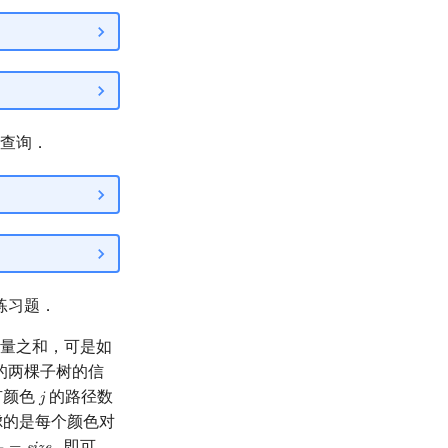
查询．
练习题．
量之和，可是如
的两棵子树的信
有颜色
的路径数
𝑗
j
虑的是每个颜色对
即可，