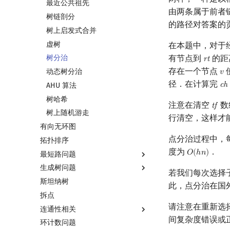
最近公共祖先
由两条属于前者
树链剖分
的路径对答案的
树上启发式合并
虚树
在本题中，对于
有节点到
的距
树分治
r
t
rt
存在一个节点
动态树分治
𝑣
v
径．在计算完
c
h
AHU 算法
ch
树哈希
注意在清空
数
t
f
tf
树上随机游走
行清空，这样才
有向无环图
点分治过程中，
拓扑排序
度为
．
𝑂
(
ℎ
𝑛
)
O
(
h
n
)
最短路问题
生成树问题
最短路
若我们每次选择
斯坦纳树
差分约束
最小生成树
此，点分治在国
拆点
k 短路
最小树形图
请注意在重新选
连通性相关
同余最短路
最小直径生成树
间复杂度错误或
环计数问题
强连通分量