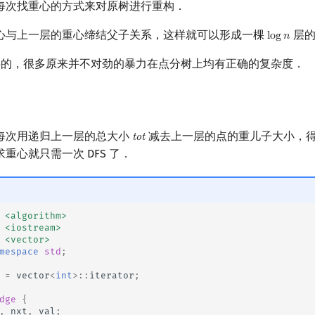
每次找重心的方式来对原树进行重构．
心与上一层的重心缔结父子关系，这样就可以形成一棵
层的
l
o
g
𝑛
log
n
的，很多原来并不对劲的暴力在点分树上均有正确的复杂度．
每次用递归上一层的总大小
减去上一层的点的重儿子大小，
t
o
t
tot
重心就只需一次 DFS 了．
<algorithm>
<iostream>
<vector>
mespace
std
;
=
vector
<
int
>::
iterator
;
dge
{
,
nxt
,
val
;