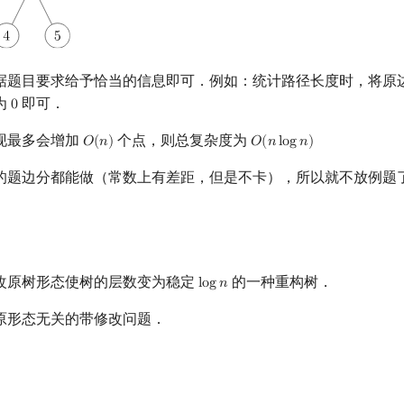
据题目要求给予恰当的信息即可．例如：统计路径长度时，将原
为
即可．
0
0
现最多会增加
个点，则总复杂度为
𝑂
(
𝑛
)
𝑂
(
𝑛
l
o
g
𝑛
)
O
(
n
)
O
(
n
log
n
)
的题边分都能做（常数上有差距，但是不卡），所以就不放例题
改原树形态使树的层数变为稳定
的一种重构树．
l
o
g
𝑛
log
n
原形态无关的带修改问题．