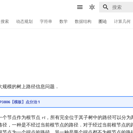
键入以开始
搜索
动态规划
字符串
数学
数据结构
图论
计算几何
大规模的树上路径信息问题．
u P3806【模板】点分治 1
一个节点作为根节点
，所有完全位于其子树中的路径可以分为
r
t
rt
路径，一种是不经过当前根节点的路径．对于经过当前根节点的
根节点为一个端点的路径，另一种是两个端点都不为根节点的路