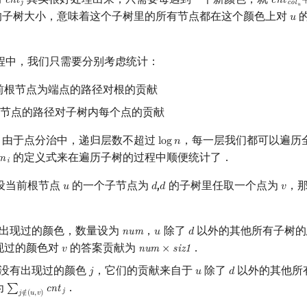
c
n
t
c
n
t
cnt
j
cnt
col
j
c
o
l
u
 的子树大小，意味着这个子树里的所有节点都在这个颜色上对
𝑢
u
程中，我们只需要分别考虑统计：
前根节点为端点的路径对根的贡献
前根节点的路径对子树内每个点的贡献
办，由于点分治中，递归层数不超过
，每一层我们都可以遍历
l
o
g
𝑛
log
n
的定义式来在遍历子树的过程中顺便统计了．
m
m
i
i
，设当前根节点
的一个子节点为
,
的子树里任取一个点为
，
𝑢
𝑑
𝑑
𝑣
u
d
d
v
出现过的颜色，数量设为
，
除了
以外的其他所有子树
n
u
m
𝑢
𝑑
num
u
d
现过的颜色对
的答案贡献为
．
𝑣
n
u
m
×
s
i
z
1
v
num
×
siz
1
没有出现过的颜色
，它们的贡献来自于
除了
以外的其他所
𝑗
𝑢
𝑑
j
u
d
为
．
∑
c
n
t
∑
j
∉
(
u
,
v
)
cnt
j
j
𝑗
∉
(
𝑢
,
𝑣
)