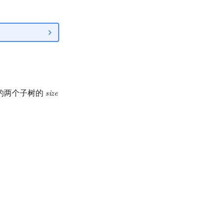
的两个子树的
s
i
z
e
size