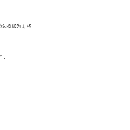
边边权赋为
, 将
1
1
了．