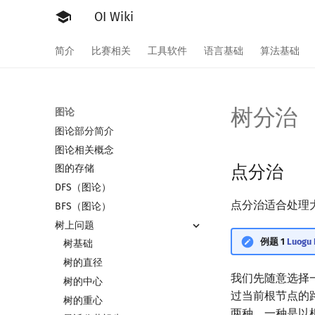
OI Wiki
简介
比赛相关
工具软件
语言基础
算法基础
树分治
图论
图论部分简介
图论相关概念
点分治
图的存储
DFS（图论）
点分治适合处理
BFS（图论）
树上问题
例题 1
Luog
树基础
树的直径
我们先随意选择
树的中心
过当前根节点的
树的重心
两种，一种是以