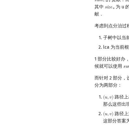
s
u
m
sum
i
i
其中
为 u
s
i
z
e
size
u
u
献．
考虑到点分治过
子树中以当
lca 为当
1 部分比较好
候就可以使用
s
u
su
而针对 2 部分
分为两部分：
路径上
(
𝑢
,
𝑣
)
(
u
,
v
)
那么这些出
路径上
(
𝑢
,
𝑣
)
(
u
,
v
)
这部分答案