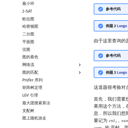
最小环
双连通分量
参考代码
2-SAT
割点和桥
欧拉图
圆方树
例题 2
Luogu 
哈密顿图
点/边连通度
二分图
由于这里查询的
平面图
弦图
参考代码
图的着色
网络流
图的匹配
网络流简介
例题 3
Luog
Prüfer 序列
最大流
图匹配
这道题很考验对
矩阵树定理
最小割
二分图最大匹配
LGV 引理
费用流
二分图最大权匹配
首先，我们需要
最大团搜索算法
上下界网络流
一般图最大匹配
果用这个方法，
支配树
Stoer–Wagner 算法
一般图最大权匹配
息．所以我们想
图上随机游走
稳定匹配
量记为
，
c
n
t
s
u
cnt
j
su
j
的 贡献．