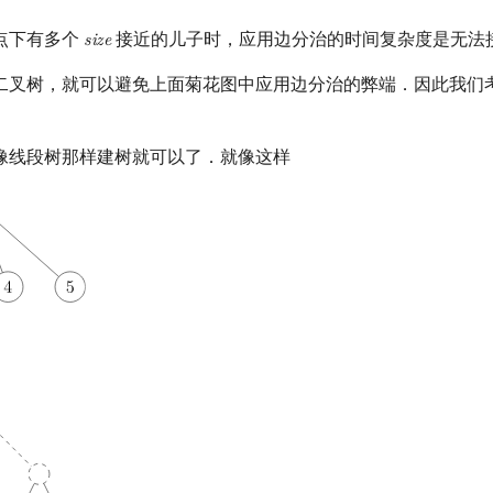
点下有多个
接近的儿子时，应用边分治的时间复杂度是无法
s
i
z
e
size
二叉树，就可以避免上面菊花图中应用边分治的弊端．因此我们
像线段树那样建树就可以了．就像这样