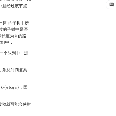
中且经过该节点
计算
子树中所
c
h
ch
过的子树中是否
条长度为
的路
𝑘
k
数组中．
一个队列中，进
，则总时间复杂
为
．因
𝑂
(
𝑛
l
o
g
𝑛
)
O
(
n
log
n
)
改动就可能会使时