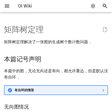
OI Wiki
键
入
矩阵树定理
Getting Started
比赛相关简介
工具软件简介
语言基础简介
算法基础简介
搜索部分简介
动态规划部分简介
字符串部分简介
数学部分简介
数据结构部分简介
树基础
最短路
最小生成树
强连通分量
网络流简介
图匹配
本篇记号声明
计算几何部分简介
杂项简介
RMQ
OI 赛事与赛制
题型概述
读入、输出优化
Vim
评测工具简介
Testlib 简介
Hello, World!
C++ 标准库简介
类
复杂度简介
排序简介
DP 优化简介
后缀数组简介
数字系统简介
数论基础
多项式与生成函数简介
排列组合
线性代数简介
线性规划基础
基本概念
基本概念
博弈论简介
插值
并查集
堆简介
分块思想
线段树基础
二叉搜索树 & 平衡树
可持久化数据结构简介
线段树套线段树
Link Cut Tree
离线算法简介
随机函数
以
矩阵树定理解决了一张图的生成树个数计数问题．
开
关于本项目
赛事
代码编辑工具
C++ 基础
复杂度
DFS（搜索）
动态规划基础
字符串基础
布尔代数
栈
树的直径
差分约束
最小树形图
双连通分量
最大流
二分图最大匹配
二维计算几何基础
离散化
并查集应用
无向图情况
ICPC/CCPC 赛事与赛制
交互题
分段打表
Emacs
Arbiter
通用
C++ 语法基础
STL 容器
命名空间
均摊复杂度
选择排序
单调队列/单调栈优化
最优原地后缀排序算法
进位制
模算术简介
代数基本定理
抽屉原理
向量
单纯形法
群论
条件概率与独立性
公平组合游戏
数值积分
并查集复杂度
二叉堆
块状数组
线段树合并 & 分裂
Treap
可持久化线段树
平衡树套线段树
全局平衡二叉树
CDQ 分治
随机化技巧
始
本篇记号声明
如何参与
题型
评测工具
C++ 标准库
枚举
BFS（搜索）
记忆化搜索
标准库
数字系统
队列
树的中心
k 短路
最小直径生成树
割点和桥
最小割
二分图最大权匹配
三维计算几何基础
双指针
括号序列
有向图情况
常见错误
VS Code
Cena
Generator
变量
STL 算法
值类别
冒泡排序
斜率优化
平衡三进制
素数
快速傅里叶变换
容斥原理
内积和外积
环论
随机变量
零和游戏
高斯消元
配对堆
块状链表
李超线段树
Splay 树
可持久化块状数组
线段树套平衡树
Euler Tour Tree
整体二分
爬山算法
搜
OI Wiki 不是什么
学习路线
命令行
C++ 进阶
模拟
双向搜索
背包 DP
字符串匹配
位操作
链表
树的重心
同余最短路
圆方树
费用流
一般图最大匹配
定理叙述
距离
离线算法
线段树与离线询问
常见技巧
Atom
CCR Plus
Validator
运算
bitset
重载运算符
插入排序
四边形不等式优化
格雷码
最大公约数
快速数论变换
斐波那契数列
矩阵
域论
随机变量的数字特征
非公平组合游戏
牛顿迭代法
左偏树
树分块
猫树
WBLT
可持久化平衡树
树状数组套权值线段树
Top Tree
莫队算法
模拟退火
索
本篇中的图，无论无向还是有向，都允许重边，但是默认没
有自环．
格式手册
学习资源
命令行编译与调试
C++ 与其他常用语言的区别
递归 & 分治
启发式搜索
区间 DP
字符串哈希
二进制集合操作
哈希表
最近公共祖先
点/边连通度
上下界网络流
一般图最大权匹配
定理证明
Pick 定理
分数规划
Eclipse
Lemon
Interactor
流程控制语句
string
引用
计数排序
Slope Trick 优化
欧拉函数
快速沃尔什变换
错位排列
初等变换
Schreier–Sims 算法
概率不等式
Sqrt Tree
区间最值操作 & 区间历史
替罪羊树
可持久化字典树
分块套树状数组
值
有自环的情形
数学符号表
技巧
编译器
Pascal 转 C++ 急救
贪心
A*
DAG 上的 DP
字典树 (Trie)
高精度计算
并查集
树链剖分
Stoer–Wagner 算法
稳定匹配
三角剖分
随机化
引理：Cauchy–Binet 公式
Notepad++
Checker
高级数据类型
pair
常量
基数排序
WQS 二分
筛法
Chirp Z 变换
卡特兰数
行列式
笛卡尔树
可持久化可并堆
Kinetic Tournament Tree
无向图情况
F.A.Q.
出题
WSL (Windows 10)
Python 速成
排序
迭代加深搜索
树形 DP
前缀函数与 KMP 算法
快速幂
堆
树上启发式合并
凸包
悬线法
用关联矩阵刻画图的结构
Kate
函数
新版 C++ 特性
快速排序
状态设计优化
分解质因数
多项式牛顿迭代
斯特林数
线性空间
Size Balanced Tree