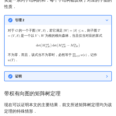
实是一系列子结构的和．每个子结构都反映了对应的子图的
性质．
引理 2
对于
的一个子图
，若它满足
，则子图
𝐺
(
𝑊
,
𝑆
)
|
𝑊
|
=
|
𝑆
|
≤
𝑛
𝑇
G
(
W
,
S
)
|
W
|
=
|
S
|
≤
n
T
=
(
V
,
S
)
是一个以
为根的根向森林，当且仅当对应的算式
=
(
𝑉
,
𝑆
)
𝑉
∖
𝑊
V
∖
W
det
(
M
S
,
W
out
)
det
(
M
S
,
W
out
−
M
S
,
W
in
)
o
u
t
o
u
t
i
n
d
e
t
(
𝑀
)
d
e
t
(
𝑀
−
𝑀
)
𝑆
,
𝑊
𝑆
,
𝑊
𝑆
,
𝑊
不为零．而且，该式当不为零时，必然等于
，记作
∏
𝑤
(
𝑒
)
∏
e
∈
S
w
(
e
)
𝑒
∈
𝑆
．
𝑤
(
𝑇
)
w
(
T
)
证明
带权有向图的矩阵树定理
现在可以证明本文的主要结果．前文所述矩阵树定理均为该
定理的特殊情形．