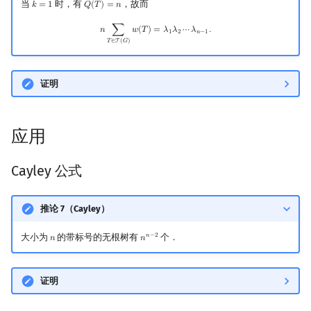
当
时，有
，故而
𝑘
=
1
𝑄
(
𝑇
)
=
𝑛
k
=
1
Q
(
T
)
=
n
n
∑
T
∈
T
(
G
)
w
(
T
)
=
λ
1
λ
2
⋯
λ
n
−
1
.
𝑛
∑
𝑤
(
𝑇
)
=
𝜆
𝜆
⋯
𝜆
.
1
2
𝑛
−
1
𝑇
∈
T
(
𝐺
)
证明
应用
Cayley 公式
推论 7（Cayley）
大小为
的带标号的无根树有
个．
𝑛
−
2
𝑛
𝑛
n
n
n
−
2
证明