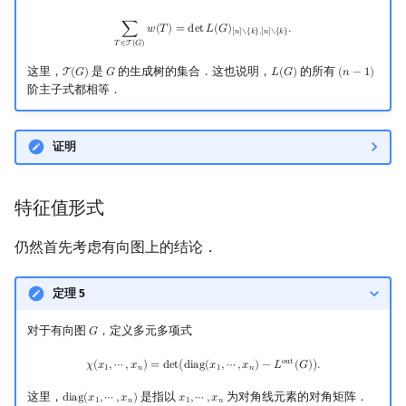
∑
T
∈
T
(
G
)
w
(
T
)
=
det
L
(
G
)
[
n
]
∖
{
k
}
,
[
n
]
∖
{
k
}
.
∑
𝑤
(
𝑇
)
=
d
e
t
𝐿
(
𝐺
)
.
[
𝑛
]
∖
{
𝑘
}
,
[
𝑛
]
∖
{
𝑘
}
𝑇
∈
T
(
𝐺
)
这里，
是
的生成树的集合．这也说明，
的所有
T
(
𝐺
)
𝐺
𝐿
(
𝐺
)
(
𝑛
−
1
)
T
(
G
)
G
L
(
G
)
(
n
−
1
)
阶主子式都相等．
证明
特征值形式
仍然首先考虑有向图上的结论．
定理 5
对于有向图
，定义多元多项式
𝐺
G
χ
(
x
1
,
⋯
,
x
n
)
=
det
(
diag
(
x
1
,
⋯
,
x
n
)
−
L
out
(
G
)
)
.
o
u
t
𝜒
(
𝑥
,
⋯
,
𝑥
)
=
d
e
t
(
d
i
a
g
(
𝑥
,
⋯
,
𝑥
)
−
𝐿
(
𝐺
)
)
.
1
𝑛
1
𝑛
这里，
是指以
为对角线元素的对角矩阵．
d
i
a
g
(
𝑥
,
⋯
,
𝑥
)
𝑥
,
⋯
,
𝑥
diag
(
x
1
,
⋯
,
x
n
)
x
1
,
⋯
,
x
n
1
𝑛
1
𝑛