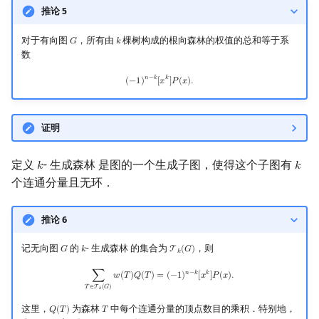
推论 5
对于有向图
，所有由
棵树构成的根向森林的权值的总和等于系
𝐺
𝑘
G
k
数
(
−
1
)
n
−
k
[
x
k
]
P
(
x
)
.
𝑛
−
𝑘
𝑘
(
−
1
)
[
𝑥
]
𝑃
(
𝑥
)
.
证明
定义
- 生成森林 是图的一个生成子图，使得这个子图有
𝑘
𝑘
k
k
个连通分量且无环．
推论 6
记无向图
的
- 生成森林 的集合为
，则
𝐺
𝑘
T
(
𝐺
)
G
k
T
k
(
G
)
𝑘
∑
T
∈
T
k
(
G
)
w
(
T
)
Q
(
T
)
=
(
−
1
)
n
−
k
[
x
k
]
P
(
x
)
.
𝑛
−
𝑘
𝑘
∑
𝑤
(
𝑇
)
𝑄
(
𝑇
)
=
(
−
1
)
[
𝑥
]
𝑃
(
𝑥
)
.
𝑇
∈
T
(
𝐺
)
𝑘
这里，
为森林
中每个连通分量的顶点数目的乘积．特别地，
𝑄
(
𝑇
)
𝑇
Q
(
T
)
T