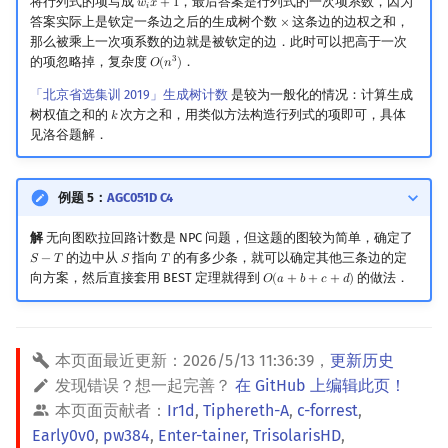
将行列式的项写成
，最后答案是行列式的一次项系数，因为
𝑤
𝑥
+
1
w
i
x
+
1
𝑖
答案实际上是钦定一条边之后的生成树个数
这条边的边权之和，
×
×
那么被乘上一次项系数的边就是被钦定的边．此时可以把高于一次
的项忽略掉，复杂度
．
3
𝑂
(
𝑛
)
O
(
n
3
)
「北京省选集训 2019」生成树计数
是较为一般化的情况：计算生成
树权值之和的
次方之和，用类似方法构造行列式的项即可，具体
𝑘
k
见洛谷题解．
例题 5：
AGC051D C4
解
无向图欧拉回路计数是 NPC 问题，但这题的图较为简单，确定了
的边中从
指向
的有多少条，就可以确定其他三条边的定
𝑆
−
𝑇
𝑆
𝑇
S
−
T
S
T
向方案，然后直接套用 BEST 定理就得到
的做法．
𝑂
(
𝑎
+
𝑏
+
𝑐
+
𝑑
)
O
(
a
+
b
+
c
+
d
)
本页面最近更新：
2026/5/13 11:36:39
，
更新历史
发现错误？想一起完善？
在 GitHub 上编辑此页！
本页面贡献者：
Ir1d
,
Tiphereth-A
,
c-forrest
,
Early0v0
,
pw384
,
Enter-tainer
,
TrisolarisHD
,