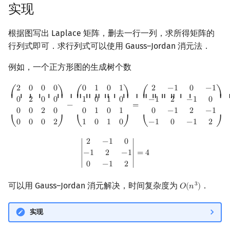
实现
根据图写出 Laplace 矩阵，删去一行一列，求所得矩阵的
行列式即可．求行列式可以使用 Gauss–Jordan 消元法．
例如，一个正方形图的生成树个数
(
2
0
0
0
0
2
0
0
0
0
2
0
0
0
0
2
)
−
(
0
1
0
1
1
0
1
0
0
1
0
1
1
0
1
0
)
=
(
2
−
1
0
−
1
−
1
2
−
1
0
0
−
1
2
2
0
0
0
0
1
0
1
2
−
1
0
−
1
⎛
⎞
⎛
⎞
⎛
⎞
⎜ ⎜ ⎜ ⎜ ⎜ ⎜
⎟ ⎟ ⎟ ⎟ ⎟ ⎟
⎜ ⎜ ⎜ ⎜ ⎜ ⎜
⎟ ⎟ ⎟ ⎟ ⎟ ⎟
⎜ ⎜ ⎜ ⎜ ⎜ ⎜
⎟ 
0
2
0
0
1
0
1
0
−
1
2
−
1
0
−
=
0
0
2
0
0
1
0
1
0
−
1
2
−
1
0
0
0
2
1
0
1
0
−
1
0
−
1
2
⎝
⎠
⎝
⎠
⎝
⎠
|
2
−
1
0
−
1
2
−
1
0
−
1
2
|
=
4
2
−
1
0
∣
−
1
2
−
1
∣
=
4
0
−
1
2
可以用 Gauss–Jordan 消元解决，时间复杂度为
．
3
𝑂
(
𝑛
)
O
(
n
3
)
实现