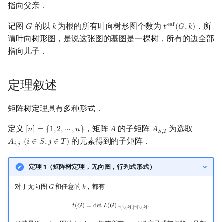
指向父亲．
Min_25 筛
记图
的以
为根的所有叶向树形图个数为
．所
l
e
a
f
𝐺
𝑘
𝑡
(
𝐺
,
𝑘
)
G
k
t
leaf
(
G
,
k
)
洲阁筛
谓叶向树形图，是说这张图的基图是一棵树，所有的边全部
指向儿子．
类欧几里德算法
Meissel–Lehmer 算法
定理叙述
连分数
矩阵树定理具有多种形式．
定义
，矩阵
的子矩阵
为选取
Stern–Brocot 树与 Farey
[
𝑛
]
=
{
1
,
2
,
⋯
,
𝑛
}
𝐴
𝐴
[
n
]
=
{
1
,
2
,
⋯
,
n
}
A
A
S
,
T
𝑆
,
𝑇
的元素得到的子矩阵．
𝐴
(
𝑖
∈
𝑆
,
𝑗
∈
𝑇
)
A
i
,
j
(
i
∈
S
,
j
∈
T
)
𝑖
,
𝑗
二次域
定理 1（矩阵树定理，无向图，行列式形式）
Pell 方程
对于无向图
和任意的
，都有
𝐺
𝑘
G
k
t
(
G
)
=
det
L
(
G
)
[
n
]
∖
{
k
}
,
[
n
]
∖
{
k
}
.
𝑡
(
𝐺
)
=
d
e
t
𝐿
(
𝐺
)
.
[
𝑛
]
∖
{
𝑘
}
,
[
𝑛
]
∖
{
𝑘
}