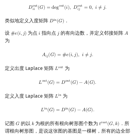
D
i
i
out
(
G
)
=
deg
out
(
i
)
,
D
i
j
out
=
0
,
i
≠
j
.
o
u
t
o
u
t
o
u
t
回文树
概率论
可持久化数据结构
Kahan 求和
二次剩余
𝐷
(
𝐺
)
=
d
e
g
(
𝑖
)
,
𝐷
=
0
,
𝑖
≠
𝑗
.
𝑖
𝑖
𝑖
𝑗
类似地定义入度矩阵
．
i
n
𝐷
(
𝐺
)
序列自动机
博弈论
树套树
珂朵莉树/颜色段均摊
阶 & 原根
D
in
(
G
)
设
为点
指向点
的有向边数，并定义邻接矩阵
#
𝑒
(
𝑖
,
𝑗
)
𝑖
𝑗
𝐴
#
e
(
i
,
j
)
i
j
A
最小表示法
数值算法
K-D Tree
空间优化简介
离散对数
为
Lyndon 分解
序理论
动态树
高次剩余 & 单位根
A
i
j
(
G
)
=
#
e
(
i
,
j
)
,
i
≠
j
.
𝐴
(
𝐺
)
=
#
𝑒
(
𝑖
,
𝑗
)
,
𝑖
≠
𝑗
.
𝑖
𝑗
Main–Lorentz 算法
杨氏矩阵
析合树
数论分块
定义出度 Laplace 矩阵
为
o
u
t
𝐿
L
out
L
out
(
G
)
=
D
out
(
G
)
−
A
(
G
)
.
拟阵
PQ 树
狄利克雷卷积
o
u
t
o
u
t
𝐿
(
𝐺
)
=
𝐷
(
𝐺
)
−
𝐴
(
𝐺
)
.
Berlekamp–Massey 算法
手指树
莫比乌斯反演
定义入度 Laplace 矩阵
为
i
n
𝐿
L
in
L
in
(
G
)
=
D
in
(
G
)
−
A
(
G
)
.
i
n
i
n
霍夫曼树
杜教筛
𝐿
(
𝐺
)
=
𝐷
(
𝐺
)
−
𝐴
(
𝐺
)
.
记图
的以
为根的所有根向树形图个数为
．所
r
o
o
t
𝐺
𝑘
𝑡
(
𝐺
,
𝑘
)
G
k
t
root
(
G
,
k
)
Powerful Number 筛
谓根向树形图，是说这张图的基图是一棵树，所有的边全部