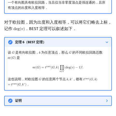
一个有向图具有欧拉回路，当且仅当非零度顶点是强连通的，且所
有顶点的出度和入度相等．
对于欧拉图，因为出度和入度相等，可以将它们略去上标，
记作
．BEST 定理可以叙述如下．
d
e
g
(
𝑣
)
deg
(
v
)
定理 6（BEST 定理）
设
是有向欧拉图，
为任意顶点，那么
的不同欧拉回路总数
𝐺
𝑘
𝐺
G
k
G
是
e
c
(
𝐺
)
ec
(
G
)
ec
(
G
)
=
t
root
(
G
,
k
)
∏
v
∈
V
(
deg
(
v
)
−
1
)
!
.
r
o
o
t
e
c
(
𝐺
)
=
𝑡
(
𝐺
,
𝑘
)
∏
(
d
e
g
(
𝑣
)
−
1
)
!
.
𝑣
∈
𝑉
这也说明，对欧拉图
的任意两个节点
，都有
′
r
o
o
t
𝐺
𝑘
,
𝑘
𝑡
(
𝐺
,
𝑘
)
G
k
,
k
′
t
root
(
G
,
k
)
=
t
root
(
G
,
k
′
)
．
r
o
o
t
′
=
𝑡
(
𝐺
,
𝑘
)
证明