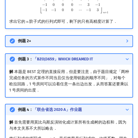
⋮
⋮
⋮
⋮
⋱
⋮
⋮
−
1
0
0
0
⋯
3
−
1
−
1
−
1
0
0
⋯
−
1
3
⎣
⎦
𝑛
+
1
求出它的
阶子式的行列式即可，剩下的只有高精度计算了．
𝑛
n
例题 2+
例题 3：
「BZOJ3659」WHICH DREAMED IT
解
本题是 BEST 定理的直接应用，但是要注意，由于题目规定「两种
完成任务的方式算作不同当且仅当使用钥匙的顺序不同」，对每个
欧拉回路，1 号房间可以沿着任意一条出边出发，从而答案还要乘以
1 号房间的出度．
例题 4：
「联合省选 2020 A」作业题
解
首先需要用莫比乌斯反演转化成计算所有生成树的边权和，因为
与本文关系不大所以略去．