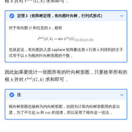
根
并对
求和即可．
r
o
o
t
𝑘
𝑡
(
𝐺
,
𝑘
)
k
t
root
(
G
,
k
)
定理 3（矩阵树定理，有向图叶向树，行列式形式）
对于有向图
和任意的
，都有
𝐺
𝑘
G
k
t
leaf
(
G
,
k
)
=
det
L
in
(
G
)
[
n
]
∖
{
k
}
,
[
n
]
∖
{
k
}
.
l
e
a
f
i
n
𝑡
(
𝐺
,
𝑘
)
=
d
e
t
𝐿
(
𝐺
)
.
[
𝑛
]
∖
{
𝑘
}
,
[
𝑛
]
∖
{
𝑘
}
也就是说，有向图的入度 Laplace 矩阵删去第
行第
列得到的主子
𝑘
𝑘
k
k
式等于以
为根的叶向树形图的个数．
𝑘
k
因此如果要统计一张图所有的叶向树形图，只要枚举所有的
根
并对
求和即可．
l
e
a
f
𝑘
𝑡
(
𝐺
,
𝑘
)
k
t
leaf
(
G
,
k
)
注
根向树形图也被称为内向树形图，但因为计算内向树形图用的是出
度，为了不引起
和
的混淆，所以采用了根向这一说法．
i
n
o
u
t
in
out