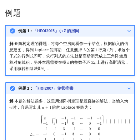
例题
例题 1：
「HEOI2015」小 Z 的房间
解
矩阵树定理的裸题．将每个空房间看作一个结点，根据输入的信
息建图，得到 Laplace 矩阵后，任意删掉
的第
行第
列，求这个
𝐿
𝑖
𝑖
L
i
i
子式的行列式即可．求行列式的方法就是高斯消元成上三角阵然后
算对角线积．另外本题需要在模
的整数子环
上进行高斯消元，
𝑘
ℤ
k
Z
k
𝑘
采用辗转相除法即可．
例题 2：
「FJOI2007」轮状病毒
解
本题的解法很多，这里用矩阵树定理是最直接的解法．当输入为
时，容易写出其
阶的 Laplace 矩阵为：
𝑛
𝑛
+
1
n
n
+
1
L
n
=
[
n
−
1
−
1
−
1
⋯
−
1
−
1
−
1
3
−
1
0
⋯
0
−
1
−
1
−
1
3
−
1
⋯
0
0
−
1
0
−
1
3
⋯
0
0
⋮
⋮
⋮
⋮
⋱
⋮
⋮
−
1
0
0
0
𝑛
−
1
−
1
−
1
⋯
−
1
−
1
⎡
⎤
⎢ ⎢ ⎢ ⎢ ⎢ ⎢ ⎢ ⎢
⎥ ⎥ ⎥ ⎥ ⎥ ⎥ ⎥ ⎥
−
1
3
−
1
0
⋯
0
−
1
−
1
−
1
3
−
1
⋯
0
0
−
1
0
−
1
3
⋯
0
0
𝐿
=
𝑛