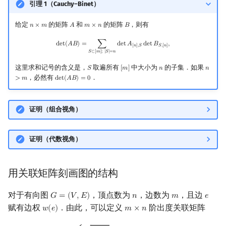
引理 1（Cauchy–Binet）
给定
的矩阵
和
的矩阵
，则有
𝑛
×
𝑚
𝐴
𝑚
×
𝑛
𝐵
n
×
m
A
m
×
n
B
det
(
A
B
)
=
∑
S
⊂
[
m
]
;
|
S
|
=
n
det
A
[
n
]
,
S
det
B
S
,
[
n
]
,
d
e
t
(
𝐴
𝐵
)
=
∑
d
e
t
𝐴
d
e
t
𝐵
,
[
𝑛
]
,
𝑆
𝑆
,
[
𝑛
]
𝑆
⊂
[
𝑚
]
;
|
𝑆
|
=
𝑛
这里求和记号的含义是，
取遍所有
中大小为
的子集．如果
𝑆
[
𝑚
]
𝑛
𝑛
S
[
m
]
n
n
>
m
，必然有
．
>
𝑚
d
e
t
(
𝐴
𝐵
)
=
0
det
(
A
B
)
=
0
证明（组合视角）
证明（代数视角）
用关联矩阵刻画图的结构
对于有向图
，顶点数为
，边数为
，且边
𝐺
=
(
𝑉
,
𝐸
)
𝑛
𝑚
𝑒
G
=
(
V
,
E
)
n
m
e
赋有边权
．由此，可以定义
阶出度关联矩阵
𝑤
(
𝑒
)
𝑚
×
𝑛
w
(
e
)
m
×
n