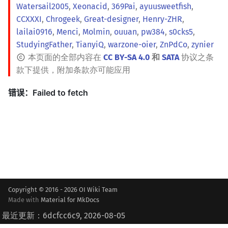
Watersail2005
,
Xeonacid
,
369Pai
,
ayuusweetfish
,
CCXXXI
,
Chrogeek
,
Great-designer
,
Henry-ZHR
,
lailai0916
,
Menci
,
Molmin
,
ouuan
,
pw384
,
s0cks5
,
StudyingFather
,
TianyiQ
,
warzone-oier
,
ZnPdCo
,
zynier
本页面的全部内容在
CC BY-SA 4.0
和
SATA
协议之条
款下提供，附加条款亦可能应用
Copyright © 2016 - 2026 OI Wiki Team
Made with
Material for MkDocs
最近更新：6dcfcc6c9, 2026-08-05