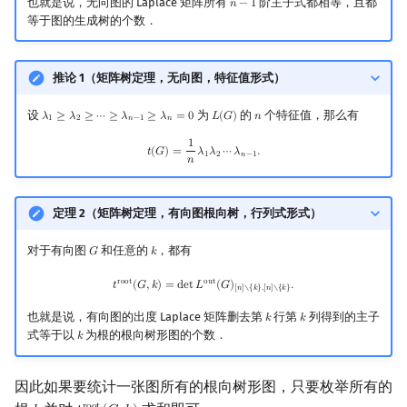
也就是说，无向图的 Laplace 矩阵所有
阶主子式都相等，且都
𝑛
−
1
n
−
1
等于图的生成树的个数．
推论 1（矩阵树定理，无向图，特征值形式）
设
为
的
个特征值，那么有
𝜆
≥
𝜆
≥
⋯
≥
𝜆
≥
𝜆
=
0
𝐿
(
𝐺
)
𝑛
λ
1
≥
λ
2
≥
⋯
≥
λ
n
−
1
≥
λ
n
=
0
L
(
G
)
n
1
2
𝑛
−
1
𝑛
1
t
(
G
)
=
1
n
λ
1
λ
2
⋯
λ
n
−
1
.
𝑡
(
𝐺
)
=
𝜆
𝜆
⋯
𝜆
.
1
2
𝑛
−
1
𝑛
定理 2（矩阵树定理，有向图根向树，行列式形式）
对于有向图
和任意的
，都有
𝐺
𝑘
G
k
t
root
(
G
,
k
)
=
det
L
out
(
G
)
[
n
]
∖
{
k
}
,
[
n
]
∖
{
k
}
.
r
o
o
t
o
u
t
𝑡
(
𝐺
,
𝑘
)
=
d
e
t
𝐿
(
𝐺
)
.
[
𝑛
]
∖
{
𝑘
}
,
[
𝑛
]
∖
{
𝑘
}
也就是说，有向图的出度 Laplace 矩阵删去第
行第
列得到的主子
𝑘
𝑘
k
k
式等于以
为根的根向树形图的个数．
𝑘
k
因此如果要统计一张图所有的根向树形图，只要枚举所有的