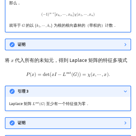
那么，
(
−
1
)
n
−
r
[
x
k
1
,
⋯
,
x
k
r
]
χ
(
x
1
,
⋯
,
x
n
)
𝑛
−
𝑟
(
−
1
)
[
𝑥
,
⋯
,
𝑥
]
𝜒
(
𝑥
,
⋯
,
𝑥
)
𝑘
𝑘
1
𝑛
1
𝑟
就等于
的以
为根的根向森林的（带权的）计数．
𝐺
{
𝑘
,
⋯
,
𝑘
}
G
{
k
1
,
⋯
,
k
r
}
1
𝑟
证明
将
代入所有的未知元，得到 Laplace 矩阵的特征多项式
𝑥
x
P
(
x
)
=
det
(
x
I
−
L
out
(
G
)
)
=
χ
(
x
,
⋯
,
x
)
.
o
u
t
𝑃
(
𝑥
)
=
d
e
t
(
𝑥
𝐼
−
𝐿
(
𝐺
)
)
=
𝜒
(
𝑥
,
⋯
,
𝑥
)
.
引理 3
Laplace 矩阵
至少有一个特征值为零．
o
u
t
𝐿
(
𝐺
)
L
out
(
G
)
证明