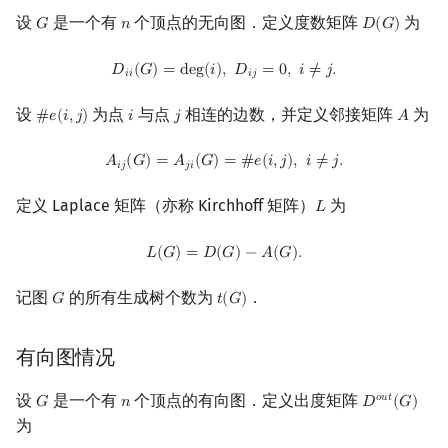
设
是一个有
个顶点的无向图．定义度数矩阵
为
𝐺
𝑛
𝐷
(
𝐺
)
G
n
D
(
G
)
镜像站列表
Special Judge
Java 速成
前缀和 & 差分
IDA*
状压 DP
Boyer–Moore 算法
置换和排列
块状数据结构
虚树
扫描线
有限状态自动机
带权有向图的矩阵树定理
Dev-C++
文件操作
Lambda 表达式
归并排序
裴蜀定理 & 一次不定方程
多项式多点求值|快速插值
贝尔数
线性基
AVL 树
D
i
i
(
G
)
=
deg
(
i
)
,
D
i
j
=
0
,
i
≠
j
.
𝐷
(
𝐺
)
=
d
e
g
(
𝑖
)
,
𝐷
=
0
,
𝑖
≠
𝑗
.
𝑖
𝑖
𝑖
𝑗
致谢
Testlib
Java 进阶
二分
回溯法
数位 DP
Z 函数（扩展 KMP）
弧度制与坐标系
单调栈
树分治
旋转卡壳
计算理论基础
特征值形式
CLion
pb_ds
堆排序
费马小定理 & 欧拉定理
多项式初等函数
伯努利数
线性映射
红黑树
设
为点
与点
相连的边数，并定义邻接矩阵
为
#
𝑒
(
𝑖
,
𝑗
)
𝑖
𝑗
𝐴
#
e
(
i
,
j
)
i
j
A
Polygon
倍增
Dancing Links
插头 DP
AC 自动机
复数
单调队列
动态树分治
应用
半平面交
字节顺序
Geany
编译优化
桶排序
模逆元
常系数齐次线性递推
Entringer Number
特征多项式
左偏红黑树
A
i
j
(
G
)
=
A
j
i
(
G
)
=
#
e
(
i
,
j
)
,
i
≠
j
.
𝐴
(
𝐺
)
=
𝐴
(
𝐺
)
=
#
𝑒
(
𝑖
,
𝑗
)
,
𝑖
≠
𝑗
.
𝑖
𝑗
𝑗
𝑖
OJ 工具
构造
Alpha–Beta 剪枝
计数 DP
后缀数组 (SA)
数论
ST 表
AHU 算法
平面最近点对
约瑟夫问题
Cayley 公式
Xcode
希尔排序
线性同余方程
多项式平移|连续点值平移
Eulerian Number
对角化
AA 树
定义 Laplace 矩阵（亦称 Kirchhoff 矩阵）
为
𝐿
L
LaTeX 入门
优化
动态 DP
后缀自动机 (SAM)
多项式与生成函数
树状数组
树哈希
随机增量法
表达式求值
BEST 定理
GUIDE
锦标赛排序
中国剩余定理
符号化方法
分拆数
Jordan标准型
L
(
G
)
=
D
(
G
)
−
A
(
G
)
.
𝐿
(
𝐺
)
=
𝐷
(
𝐺
)
−
𝐴
(
𝐺
)
.
Git
概率 DP
后缀平衡树
组合数学
线段树
树上随机游走
实现
反演变换
在一台机器上规划任务
Sublime Text
Tim 排序
升幂引理
Lagrange 反演
范德蒙德卷积
记图
的所有生成树个数为
．
𝐺
𝑡
(
𝐺
)
G
t
(
G
)
DP 套 DP
广义后缀自动机
线性代数
划分树
例题
计算几何杂项
主元素问题
CP Editor
排序相关 STL
阶乘取模
形式幂级数复合|复合逆
Pólya 计数
有向图情况
DP 优化
后缀树
线性规划
二叉搜索树 & 平衡树
Garsia–Wachs 算法
Code::Blocks
排序应用
卢卡斯定理
普通生成函数
图论计数
设
是一个有
个顶点的有向图．定义出度矩阵
𝑜
𝑢
𝑡
𝐺
𝑛
𝐷
(
𝐺
)
G
n
D
o
u
t
(
G
)
其它 DP 方法
Manacher
抽象代数
跳表
15-puzzle
同余方程
指数生成函数
为