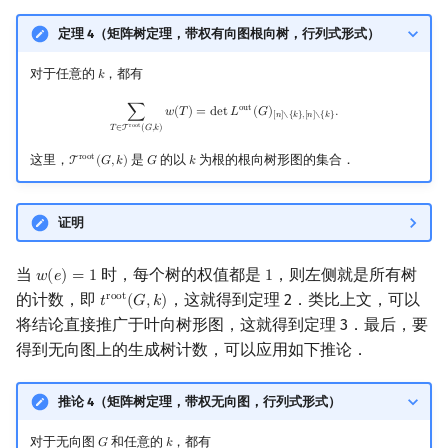
定理 4（矩阵树定理，带权有向图根向树，行列式形式）
对于任意的
，都有
𝑘
k
∑
T
∈
T
root
(
G
,
k
)
w
(
T
)
=
det
L
out
(
G
)
[
n
]
∖
{
k
}
,
[
n
]
∖
{
k
}
.
o
u
t
∑
𝑤
(
𝑇
)
=
d
e
t
𝐿
(
𝐺
)
.
[
𝑛
]
∖
{
𝑘
}
,
[
𝑛
]
∖
{
𝑘
}
r
o
o
t
𝑇
∈
T
(
𝐺
,
𝑘
)
这里，
是
的以
为根的根向树形图的集合．
r
o
o
t
T
(
𝐺
,
𝑘
)
𝐺
𝑘
T
root
(
G
,
k
)
G
k
证明
当
时，每个树的权值都是
，则左侧就是所有树
𝑤
(
𝑒
)
=
1
1
w
(
e
)
=
1
1
的计数，即
，这就得到定理 2．类比上文，可以
r
o
o
t
𝑡
(
𝐺
,
𝑘
)
t
root
(
G
,
k
)
将结论直接推广于叶向树形图，这就得到定理 3．最后，要
得到无向图上的生成树计数，可以应用如下推论．
推论 4（矩阵树定理，带权无向图，行列式形式）
对于无向图
和任意的
，都有
𝐺
𝑘
G
k