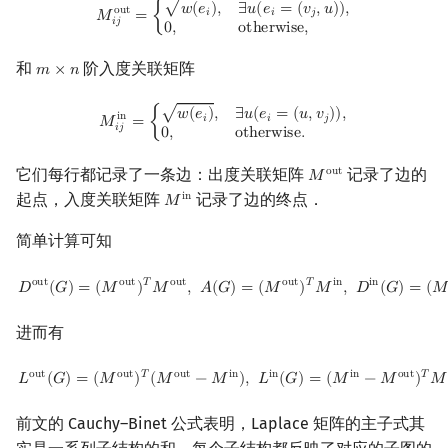
M
i
j
out
=
{
w
(
e
i
)
,
∃
u
(
e
i
=
(
v
j
,
u
)
)
,
0
,
otherwise
,
√
∃
𝑢
(
𝑒
=
(
𝑣
,
𝑢
)
)
,
𝑤
(
𝑒
)
,
o
u
t
𝑖
𝑗
𝑖
𝑀
=
{
𝑖
𝑗
0
,
o
t
h
e
r
w
i
s
e
,
和
阶入度关联矩阵
𝑚
×
𝑛
m
×
n
M
i
j
in
=
{
w
(
e
i
)
,
∃
u
(
e
i
=
(
u
,
v
j
)
)
,
0
,
otherwise
.
√
∃
𝑢
(
𝑒
=
(
𝑢
,
𝑣
)
)
,
𝑤
(
𝑒
)
,
i
n
𝑖
𝑗
𝑖
𝑀
=
{
𝑖
𝑗
0
,
o
t
h
e
r
w
i
s
e
.
它们每行都记录了一条边：出度关联矩阵
记录了边的
o
u
t
𝑀
M
out
起点，入度关联矩阵
记录了边的终点．
i
n
𝑀
M
in
简单计算可知
D
out
(
G
)
=
(
M
out
)
T
M
out
,
A
(
G
)
=
(
M
out
)
T
M
in
,
D
in
(
G
)
=
(
M
in
)
T
M
in
.
o
u
t
o
u
t
𝑇
o
u
t
o
u
t
𝑇
i
n
i
n
𝐷
(
𝐺
)
=
(
𝑀
)
𝑀
,
𝐴
(
𝐺
)
=
(
𝑀
)
𝑀
,
𝐷
(
𝐺
)
=
(

进而有
L
out
(
G
)
=
(
M
out
)
T
(
M
out
−
M
in
)
,
L
in
(
G
)
=
(
M
in
−
M
out
)
T
M
in
.
o
u
t
o
u
t
𝑇
o
u
t
i
n
i
n
i
n
o
u
t
𝑇
𝐿
(
𝐺
)
=
(
𝑀
)
(
𝑀
−
𝑀
)
,
𝐿
(
𝐺
)
=
(
𝑀
−
𝑀
)
𝑀
前文的 Cauchy–Binet 公式表明，Laplace 矩阵的主子式其