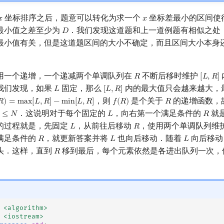
坐标排序之后，题意可以转化为求一个
坐标差最小的区间使
𝑥
𝑥
x
x
最小值之差至少为
．我们发现这道题和上一道例题有相似之处
𝐷
D
最小值有关，但是这道题区间的大小不确定，而且区间大小本身
用一个递增，一个递减两个单调队列在
不断后移时维护
𝑅
[
𝐿
,
𝑅
]
R
[
L
,
R
]
我们发现，如果
固定，那么
内的最大值只会越来越大，
𝐿
[
𝐿
,
𝑅
]
L
[
L
,
R
]
，则
是个关于
的递增函数，
𝑅
)
=
m
a
x
[
𝐿
,
𝑅
]
−
m
i
n
[
𝐿
,
𝑅
]
𝑓
(
𝑅
)
𝑅
)
=
max
[
L
,
R
]
−
min
[
L
,
R
]
f
(
R
)
R
．这说明对于每个固定的
，向右第一个满足条件的
就
≤
𝑁
𝐿
𝑅
L
R
的过程就是，先固定
，从前往后移动
，使用两个单调队列维
𝐿
𝑅
L
R
满足条件的
，就更新答案并将
也向后移动．随着
向后移动
𝑅
𝐿
𝐿
R
L
L
头．这样，直到
移到最后，每个元素依然是各进出队列一次，
𝑅
R
<algorithm>
<iostream>