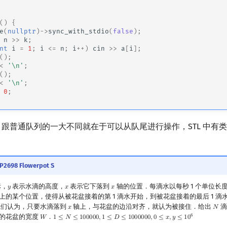
()
{
e
(
nullptr
)
->
sync_with_stdio
(
false
);
n
>>
k
;
nt
i
=
1
;
i
<=
n
;
i
++
)
cin
>>
a
[
i
];
();
<
'\n'
;
();
<
'\n'
;
0
;
"队列" 跟普通队列的一大不同就在于可以从队尾进行操作，STL 中
P2698 Flowerpot S
标，
表示水滴的高度，
表示它下落到
轴的位置．每滴水以每秒 1 个单位长
𝑦
𝑥
𝑥
y
x
x
上的某个位置，使得从被花盆接着的第 1 滴水开始，到被花盆接着的最后 1 滴
我们认为，只要水滴落到
轴上，与花盆的边沿对齐，就认为被接住．给出
滴
𝑥
𝑁
x
N
6
的花盆的宽度
．
𝑊
1
≤
𝑁
≤
1
0
0
0
0
0
,
1
≤
𝐷
≤
1
0
0
0
0
0
0
,
0
≤
𝑥
,
𝑦
≤
1
0
W
1
≤
N
≤
100000
,
1
≤
D
≤
1000000
,
0
≤
x
,
y
≤
10
6