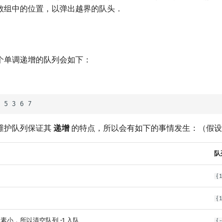
数组中的位置，以弹出越界的队头．
个单调递增的队列会如下：
维护队列保证其
递增
的特点，所以会有如下的事情发生：（假
队
{
{
元素小，所以清空队列 -1 入队
{