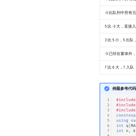
-3 比队列中所有
5 比 -3 大，直接
3 比 5 小，5 出队
-3 已经在窗体外，所
7 比 6 大，7 入队
例题参考代码
 1
#include
 2
#include
 3
#include
 4
constexp
 5
using
na
 6
int
q
[
MA
 7
int
n
,
k
 8