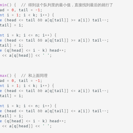
min
()
{
// 得到这个队列里的最小值，直接找到最后的就行了
ad
=
0
,
tail
=
-1
;
nt
i
=
1
;
i
<
k
;
i
++
)
{
e
(
head
<=
tail
&&
a
[
q
[
tail
]]
>=
a
[
i
])
tail
--
;
tail
]
=
i
;
nt
i
=
k
;
i
<=
n
;
i
++
)
{
e
(
head
<=
tail
&&
a
[
q
[
tail
]]
>=
a
[
i
])
tail
--
;
tail
]
=
i
;
e
(
q
[
head
]
<=
i
-
k
)
head
++
;
<<
a
[
q
[
head
]]
<<
' '
;
max
()
{
// 和上面同理
ad
=
0
,
tail
=
-1
;
nt
i
=
1
;
i
<
k
;
i
++
)
{
e
(
head
<=
tail
&&
a
[
q
[
tail
]]
<=
a
[
i
])
tail
--
;
tail
]
=
i
;
nt
i
=
k
;
i
<=
n
;
i
++
)
{
e
(
head
<=
tail
&&
a
[
q
[
tail
]]
<=
a
[
i
])
tail
--
;
tail
]
=
i
;
e
(
q
[
head
]
<=
i
-
k
)
head
++
;
<<
a
[
q
[
head
]]
<<
' '
;