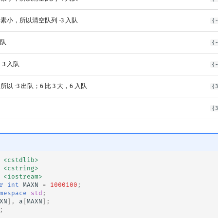
元素小，所以清空队列 -3 入队
{
入队
{
，3 入队
{
以 -3 出队；6 比 3 大，6 入队
{
{
<cstdlib>
<cstring>
<iostream>
r
int
MAXN
=
1000100
;
mespace
std
;
XN
],
a
[
MAXN
];
;