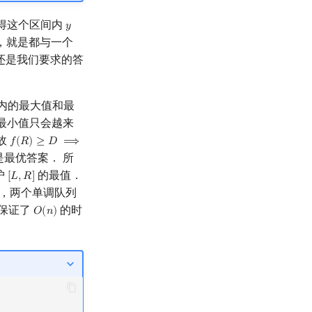
得这个区间内
𝑦
y
，就是都与一个
还是我们要求的答
内的最大值和最
最小值只会越来
故
𝑓
(
𝑅
)
≥
𝐷
⟹
f
(
R
)
≥
D
⟹
f
(
r
)
≥
D
,
R
<
r
≤
N
是最优答案． 所
护
的最值．
[
𝐿
,
𝑅
]
[
L
,
R
]
，两个单调队列
保证了
的时
𝑂
(
𝑛
)
O
(
n
)