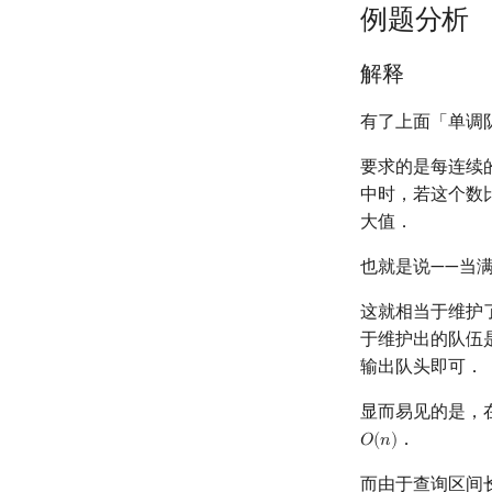
例题分析
解释
有了上面「单调
要求的是每连续
中时，若这个数
大值．
也就是说——当满
这就相当于维护
于维护出的队伍
输出队头即可．
显而易见的是，
．
𝑂
(
𝑛
)
O
(
n
)
而由于查询区间长