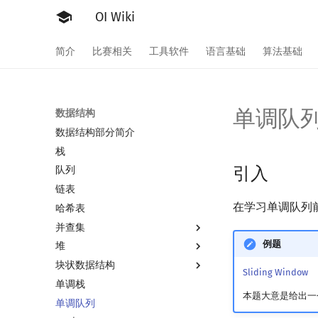
OI Wiki
简介
比赛相关
工具软件
语言基础
算法基础
单调队
数据结构
数据结构部分简介
栈
引入
队列
链表
在学习单调队列
哈希表
并查集
例题
堆
并查集
块状数据结构
并查集复杂度
堆简介
Sliding Window
单调栈
二叉堆
分块思想
本题大意是给出一
单调队列
配对堆
块状数组