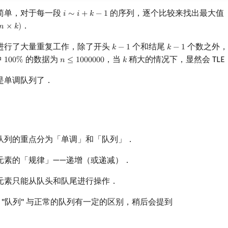
简单，对于每一段
的序列，逐个比较来找出最大值
𝑖
∼
𝑖
+
𝑘
−
1
i
∼
i
+
k
−
1
．
𝑛
×
𝑘
)
n
×
k
)
进行了大量重复工作，除了开头
个和结尾
个数之外，
𝑘
−
1
𝑘
−
1
k
−
1
k
−
1
中
的数据为
，当
稍大的情况下，显然会 TLE
1
0
0
%
𝑛
≤
1
0
0
0
0
0
0
𝑘
100
%
n
≤
1000000
k
是单调队列了．
队列的重点分为「单调」和「队列」．
元素的「规律」——递增（或递减）．
元素只能从队头和队尾进行操作．
中的 "队列" 与正常的队列有一定的区别，稍后会提到