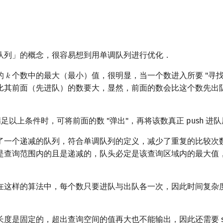
队列」的概念，很容易想到用单调队列进行优化．
的
个数中的最大（最小）值，很明显，当一个数进入所要 "寻找
𝑘
k
比其前面（先进队）的数要大，显然，前面的数会比这个数先出
足以上条件时，可将前面的数 "弹出"，再将该数真正 push 进
了一个递减的队列，符合单调队列的定义，减少了重复的比较次
是查询范围内的且是递减的，队头必定是该查询区域内的最大值
在这样的算法中，每个数只要进队与出队各一次，因此时间复杂
度是固定的，超出查询空间的值再大也不能输出，因此还需要 si