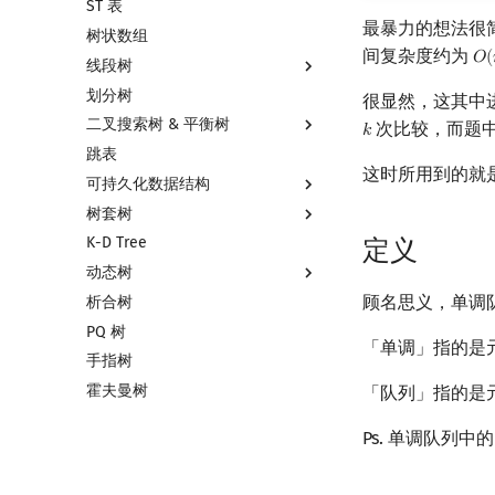
ST 表
左偏树
块状链表
最暴力的想法很
树状数组
树分块
间复杂度约为
𝑂
(
O
(
线段树
Sqrt Tree
划分树
线段树基础
很显然，这其中
二叉搜索树 & 平衡树
线段树合并 & 分裂
次比较，而题
𝑘
k
跳表
李超线段树
二叉搜索树 & 平衡树
这时所用到的就
可持久化数据结构
猫树
Treap
树套树
区间最值操作 & 区间历史最值
Splay 树
可持久化数据结构简介
K-D Tree
Kinetic Tournament Tree
WBLT
可持久化线段树
线段树套线段树
定义
动态树
替罪羊树
可持久化块状数组
平衡树套线段树
顾名思义，单调
析合树
笛卡尔树
可持久化平衡树
线段树套平衡树
Link Cut Tree
PQ 树
Size Balanced Tree
可持久化字典树
树状数组套权值线段树
全局平衡二叉树
「单调」指的是
手指树
AVL 树
可持久化可并堆
分块套树状数组
Euler Tour Tree
霍夫曼树
红黑树
Top Tree
「队列」指的是
左偏红黑树
Ps. 单调队列
AA 树