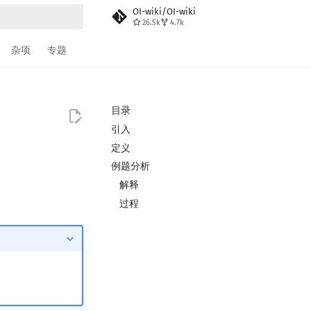
OI-wiki/OI-wiki
26.5k
4.7k
搜索
杂项
专题
目录
引入
定义
例题分析
解释
过程