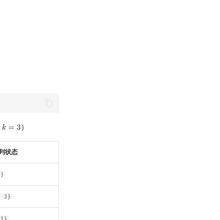
设
）
𝑘
=
3
k
=
3
列状态
1}
1 3}
-1}