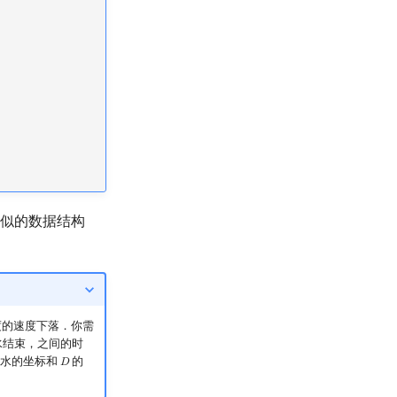
有类似的数据结构
度的速度下落．你需
水结束，之间的时
水的坐标和
的
𝐷
D