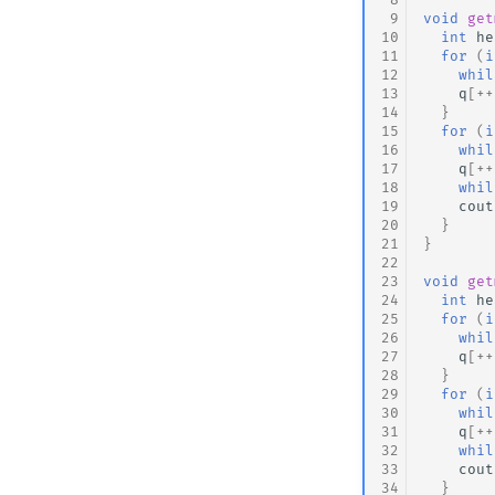
 9
void
get
10
int
he
11
for
(
i
12
whil
13
q
[
++
14
}
15
for
(
i
16
whil
17
q
[
++
18
whil
19
cout
20
}
21
}
22
23
void
get
24
int
he
25
for
(
i
26
whil
27
q
[
++
28
}
29
for
(
i
30
whil
31
q
[
++
32
whil
33
cout
34
}