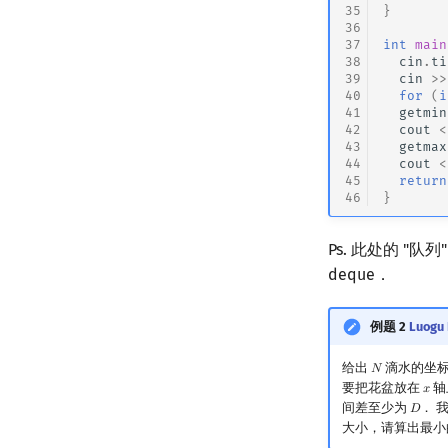
35
}
36
37
int
main
38
cin
.
ti
39
cin
>>
40
for
(
i
41
getmin
42
cout
<
43
getmax
44
cout
<
45
return
46
}
Ps. 此处的 
deque．
例题 2
Luogu 
给出
滴水的坐
𝑁
N
要把花盆放在
轴
𝑥
x
间差至少为
． 
𝐷
D
大小，请算出最小