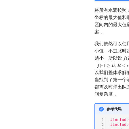
将所有水滴按照
坐标的最大值和
区间内的最大值
案．
我们依然可以使
小值，不过此时
越小，所以设
𝑓
(
f
(
R
𝑓
(
𝑟
)
≥
𝐷
,
𝑅
<
𝑟
以我们整体求解
当找到了第一个
都需及时弹出队
间复杂度．
参考代码
 1
#include
 2
#include