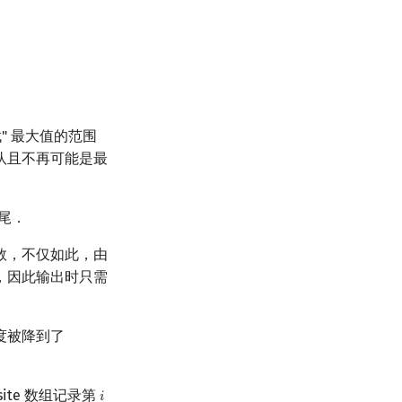
" 最大值的范围
队且不再可能是最
队尾．
数，不仅如此，由
，因此输出时只需
度被降到了
te 数组记录第
𝑖
i