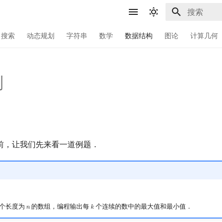
键入以开始
搜索
动态规划
字符串
数学
数据结构
图论
计算几何
列
前，让我们先来看一道例题．
个长度为
的数组，编程输出每
个连续的数中的最大值和最小值．
𝑛
𝑘
n
k