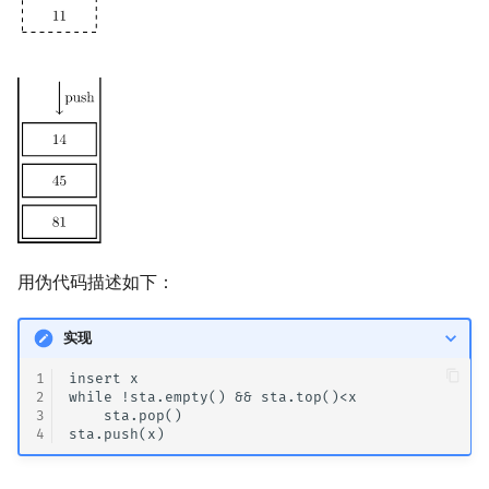
回文树
概率论
欧拉图
Kahan 求和
二次剩余
序列自动机
博弈论
哈密顿图
珂朵莉树/颜色段均摊
阶 & 原根
最小表示法
数值算法
二分图
空间优化简介
离散对数
Lyndon 分解
序理论
平面图
高次剩余 & 单位根
Main–Lorentz 算法
杨氏矩阵
弦图
数论分块
用伪代码描述如下：
拟阵
图的着色
狄利克雷卷积
实现
Berlekamp–Massey 算法
网络流
莫比乌斯反演
1
insert x

2
while !sta.empty() && sta.top()<x

图的匹配
杜教筛
3
    sta.pop()

4
Prüfer 序列
Powerful Number 筛