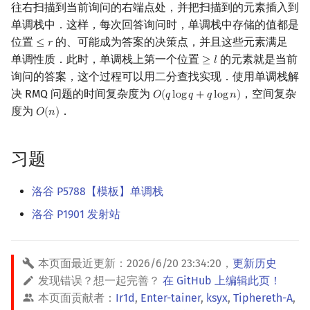
往右扫描到当前询问的右端点处，并把扫描到的元素插入到
单调栈中．这样，每次回答询问时，单调栈中存储的值都是
位置
的、可能成为答案的决策点，并且这些元素满足
≤
𝑟
≤
r
单调性质．此时，单调栈上第一个位置
的元素就是当前
≥
𝑙
≥
l
询问的答案，这个过程可以用二分查找实现．使用单调栈解
决 RMQ 问题的时间复杂度为
，空间复杂
𝑂
(
𝑞
l
o
g
𝑞
+
𝑞
l
o
g
𝑛
)
O
(
q
log
q
+
q
log
n
)
度为
．
𝑂
(
𝑛
)
O
(
n
)
习题
洛谷 P5788【模板】单调栈
洛谷 P1901 发射站
本页面最近更新：
2026/6/20 23:34:20
，
更新历史
发现错误？想一起完善？
在 GitHub 上编辑此页！
本页面贡献者：
Ir1d
,
Enter-tainer
,
ksyx
,
Tiphereth-A
,