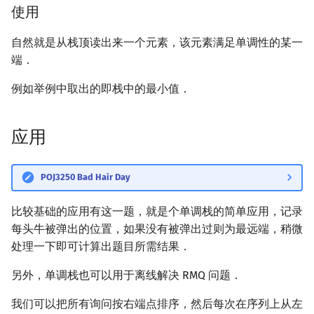
使用
矩阵树定理
Min_25 筛
自然就是从栈顶读出来一个元素，该元素满足单调性的某一
LGV 引理
洲阁筛
端．
最大团搜索算法
类欧几里德算法
例如举例中取出的即栈中的最小值．
支配树
Meissel–Lehmer 算法
应用
图上随机游走
连分数
POJ3250 Bad Hair Day
Stern–Brocot 树与 Farey
比较基础的应用有这一题，就是个单调栈的简单应用，记录
二次域
每头牛被弹出的位置，如果没有被弹出过则为最远端，稍微
处理一下即可计算出题目所需结果．
Pell 方程
另外，单调栈也可以用于离线解决 RMQ 问题．
我们可以把所有询问按右端点排序，然后每次在序列上从左