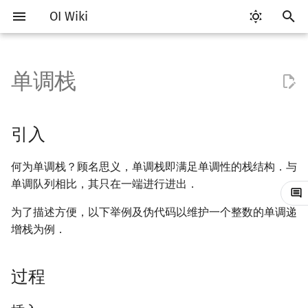
OI Wiki
键
入
单调栈
Getting Started
比赛相关简介
工具软件简介
语言基础简介
算法基础简介
搜索部分简介
动态规划部分简介
字符串部分简介
数学部分简介
并查集
堆简介
分块思想
引入
线段树基础
二叉搜索树 & 平衡树
可持久化数据结构简介
线段树套线段树
Link Cut Tree
图论部分简介
计算几何部分简介
杂项简介
RMQ
OI 赛事与赛制
题型概述
读入、输出优化
Vim
评测工具简介
Testlib 简介
Hello, World!
C++ 标准库简介
类
复杂度简介
排序简介
DP 优化简介
后缀数组简介
数字系统简介
数论基础
多项式与生成函数简介
排列组合
线性代数简介
线性规划基础
基本概念
基本概念
博弈论简介
插值
树基础
最短路
最小生成树
强连通分量
网络流简介
图匹配
离线算法简介
随机函数
以
开
关于本项目
赛事
代码编辑工具
C++ 基础
复杂度
DFS（搜索）
动态规划基础
字符串基础
布尔代数
并查集复杂度
二叉堆
块状数组
过程
线段树合并 & 分裂
Treap
可持久化线段树
平衡树套线段树
全局平衡二叉树
图论相关概念
二维计算几何基础
离散化
并查集应用
ICPC/CCPC 赛事与赛制
交互题
分段打表
Emacs
Arbiter
通用
C++ 语法基础
STL 容器
命名空间
均摊复杂度
选择排序
单调队列/单调栈优化
最优原地后缀排序算法
进位制
模算术简介
代数基本定理
抽屉原理
向量
单纯形法
群论
条件概率与独立性
公平组合游戏
数值积分
树的直径
差分约束
最小树形图
双连通分量
最大流
二分图最大匹配
CDQ 分治
随机化技巧
引入
始
如何参与
题型
评测工具
C++ 标准库
枚举
BFS（搜索）
记忆化搜索
标准库
数字系统
配对堆
块状链表
李超线段树
Splay 树
可持久化块状数组
线段树套平衡树
Euler Tour Tree
图的存储
三维计算几何基础
双指针
括号序列
插入
常见错误
VS Code
Cena
Generator
变量
STL 算法
值类别
冒泡排序
斜率优化
平衡三进制
素数
快速傅里叶变换
容斥原理
内积和外积
环论
随机变量
零和游戏
高斯消元
树的中心
k 短路
最小直径生成树
割点和桥
最小割
二分图最大权匹配
整体二分
爬山算法
何为单调栈？顾名思义，单调栈即满足单调性的栈结构．与
搜
单调队列相比，其只在一端进行进出．
OI Wiki 不是什么
学习路线
命令行
C++ 进阶
模拟
双向搜索
背包 DP
字符串匹配
位操作
左偏树
树分块
猫树
WBLT
可持久化平衡树
树状数组套权值线段树
Top Tree
DFS（图论）
距离
离线算法
线段树与离线询问
使用
常见技巧
Atom
CCR Plus
Validator
运算
bitset
重载运算符
插入排序
四边形不等式优化
格雷码
最大公约数
快速数论变换
斐波那契数列
矩阵
域论
随机变量的数字特征
非公平组合游戏
牛顿迭代法
树的重心
同余最短路
圆方树
费用流
一般图最大匹配
莫队算法
模拟退火
索
为了描述方便，以下举例及伪代码以维护一个整数的单调递
格式手册
学习资源
命令行编译与调试
C++ 与其他常用语言的区别
递归 & 分治
启发式搜索
区间 DP
字符串哈希
二进制集合操作
Sqrt Tree
应用
区间最值操作 & 区间历史最
替罪羊树
可持久化字典树
分块套树状数组
BFS（图论）
Pick 定理
分数规划
Eclipse
Lemon
Interactor
流程控制语句
string
引用
计数排序
Slope Trick 优化
欧拉函数
快速沃尔什变换
错位排列
初等变换
Schreier–Sims 算法
概率不等式
最近公共祖先
点/边连通度
上下界网络流
一般图最大权匹配
增栈为例．
值
数学符号表
技巧
编译器
Pascal 转 C++ 急救
贪心
A*
DAG 上的 DP
字典树 (Trie)
高精度计算
习题
笛卡尔树
可持久化可并堆
树上问题
三角剖分
随机化
Notepad++
Checker
高级数据类型
pair
常量
基数排序
WQS 二分
筛法
Chirp Z 变换
卡特兰数
行列式
树链剖分
Stoer–Wagner 算法
稳定匹配
过程
Kinetic Tournament Tree
F.A.Q.
出题
WSL (Windows 10)
Python 速成
排序
迭代加深搜索
树形 DP
前缀函数与 KMP 算法
快速幂
Size Balanced Tree
有向无环图
凸包
悬线法
Kate
函数
新版 C++ 特性
快速排序
状态设计优化
分解质因数
多项式牛顿迭代
斯特林数
线性空间
树上启发式合并