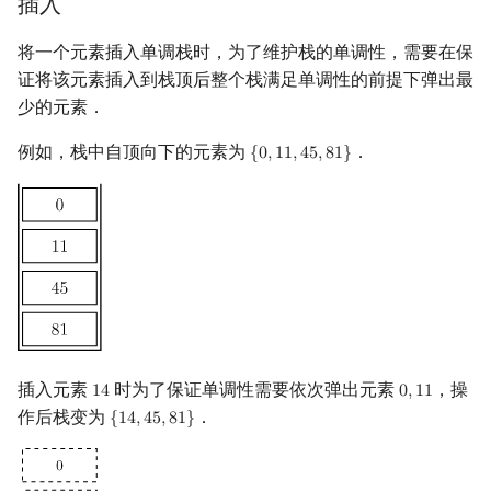
插入
镜像站列表
Special Judge
Java 速成
前缀和 & 差分
IDA*
状压 DP
Boyer–Moore 算法
置换和排列
AVL 树
拓扑排序
扫描线
有限状态自动机
Dev-C++
文件操作
Lambda 表达式
归并排序
裴蜀定理 & 一次不定方程
多项式多点求值|快速插值
贝尔数
线性基
虚树
将一个元素插入单调栈时，为了维护栈的单调性，需要在保
证将该元素插入到栈顶后整个栈满足单调性的前提下弹出最
致谢
Testlib
Java 进阶
二分
回溯法
数位 DP
Z 函数（扩展 KMP）
弧度制与坐标系
红黑树
最短路问题
旋转卡壳
计算理论基础
CLion
pb_ds
堆排序
费马小定理 & 欧拉定理
多项式初等函数
伯努利数
线性映射
树分治
少的元素．
Polygon
倍增
Dancing Links
插头 DP
AC 自动机
复数
左偏红黑树
生成树问题
半平面交
字节顺序
Geany
编译优化
桶排序
模逆元
常系数齐次线性递推
Entringer Number
特征多项式
动态树分治
例如，栈中自顶向下的元素为
．
{
0
,
1
1
,
4
5
,
8
1
}
{
0
,
11
,
45
,
81
}
OJ 工具
构造
Alpha–Beta 剪枝
计数 DP
后缀数组 (SA)
数论
AA 树
斯坦纳树
平面最近点对
约瑟夫问题
Xcode
希尔排序
线性同余方程
多项式平移|连续点值平移
Eulerian Number
对角化
AHU 算法
LaTeX 入门
优化
动态 DP
后缀自动机 (SAM)
多项式与生成函数
拆点
随机增量法
表达式求值
GUIDE
锦标赛排序
中国剩余定理
符号化方法
分拆数
Jordan标准型
树哈希
Git
概率 DP
后缀平衡树
组合数学
连通性相关
反演变换
在一台机器上规划任务
Sublime Text
Tim 排序
升幂引理
Lagrange 反演
范德蒙德卷积
树上随机游走
DP 套 DP
广义后缀自动机
线性代数
环计数问题
计算几何杂项
主元素问题
CP Editor
排序相关 STL
阶乘取模
形式幂级数复合|复合逆
Pólya 计数
插入元素
时为了保证单调性需要依次弹出元素
，操
1
4
0
,
1
1
14
0
,
11
DP 优化
后缀树
线性规划
最小环
Garsia–Wachs 算法
Code::Blocks
排序应用
卢卡斯定理
普通生成函数
图论计数
作后栈变为
．
{
1
4
,
4
5
,
8
1
}
{
14
,
45
,
81
}
其它 DP 方法
Manacher
抽象代数
2-SAT
15-puzzle
同余方程
指数生成函数