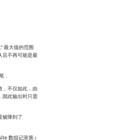
" 最大值的范围
队且不再可能是最
队尾．
数，不仅如此，由
，因此输出时只需
度被降到了
te 数组记录第
𝑖
i