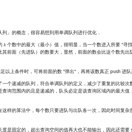
队列」的概念，很容易想到用单调队列进行优化．
的
个数中的最大（最小）值，很明显，当一个数进入所要 "寻找
𝑘
k
比其前面（先进队）的数要大，显然，前面的数会比这个数先出
足以上条件时，可将前面的数 "弹出"，再将该数真正 push 进
了一个递减的队列，符合单调队列的定义，减少了重复的比较次
是查询范围内的且是递减的，队头必定是该查询区域内的最大值
在这样的算法中，每个数只要进队与出队各一次，因此时间复杂
度是固定的，超出查询空间的值再大也不能输出，因此还需要 si