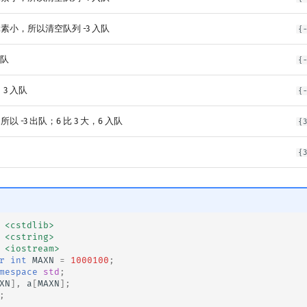
元素小，所以清空队列 -3 入队
{
入队
{
，3 入队
{
以 -3 出队；6 比 3 大，6 入队
{
{
<cstdlib>
<cstring>
<iostream>
r
int
MAXN
=
1000100
;
mespace
std
;
XN
],
a
[
MAXN
];
;