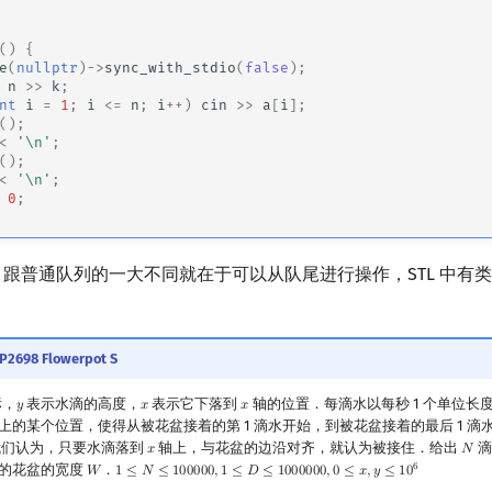
()
{
e
(
nullptr
)
->
sync_with_stdio
(
false
);
n
>>
k
;
nt
i
=
1
;
i
<=
n
;
i
++
)
cin
>>
a
[
i
];
();
<
'\n'
;
();
<
'\n'
;
0
;
"队列" 跟普通队列的一大不同就在于可以从队尾进行操作，STL 中
P2698 Flowerpot S
标，
表示水滴的高度，
表示它下落到
轴的位置．每滴水以每秒 1 个单位长
𝑦
𝑥
𝑥
y
x
x
上的某个位置，使得从被花盆接着的第 1 滴水开始，到被花盆接着的最后 1 滴
我们认为，只要水滴落到
轴上，与花盆的边沿对齐，就认为被接住．给出
滴
𝑥
𝑁
x
N
6
的花盆的宽度
．
𝑊
1
≤
𝑁
≤
1
0
0
0
0
0
,
1
≤
𝐷
≤
1
0
0
0
0
0
0
,
0
≤
𝑥
,
𝑦
≤
1
0
W
1
≤
N
≤
100000
,
1
≤
D
≤
1000000
,
0
≤
x
,
y
≤
10
6