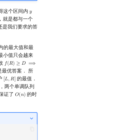
得这个区间内
𝑦
y
，就是都与一个
还是我们要求的答
内的最大值和最
最小值只会越来
故
𝑓
(
𝑅
)
≥
𝐷
⟹
f
(
R
)
≥
D
⟹
f
(
r
)
≥
D
,
R
<
r
≤
N
是最优答案． 所
护
的最值．
[
𝐿
,
𝑅
]
[
L
,
R
]
，两个单调队列
保证了
的时
𝑂
(
𝑛
)
O
(
n
)