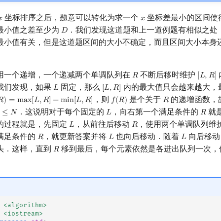
坐标排序之后，题意可以转化为求一个
坐标差最小的区间使
𝑥
𝑥
x
x
最小值之差至少为
．我们发现这道题和上一道例题有相似之处
𝐷
D
最小值有关，但是这道题区间的大小不确定，而且区间大小本身
用一个递增，一个递减两个单调队列在
不断后移时维护
𝑅
[
𝐿
,
𝑅
]
R
[
L
,
R
]
我们发现，如果
固定，那么
内的最大值只会越来越大，
𝐿
[
𝐿
,
𝑅
]
L
[
L
,
R
]
，则
是个关于
的递增函数，
𝑅
)
=
m
a
x
[
𝐿
,
𝑅
]
−
m
i
n
[
𝐿
,
𝑅
]
𝑓
(
𝑅
)
𝑅
)
=
max
[
L
,
R
]
−
min
[
L
,
R
]
f
(
R
)
R
．这说明对于每个固定的
，向右第一个满足条件的
就
≤
𝑁
𝐿
𝑅
L
R
的过程就是，先固定
，从前往后移动
，使用两个单调队列维
𝐿
𝑅
L
R
满足条件的
，就更新答案并将
也向后移动．随着
向后移动
𝑅
𝐿
𝐿
R
L
L
头．这样，直到
移到最后，每个元素依然是各进出队列一次，
𝑅
R
<algorithm>
<iostream>