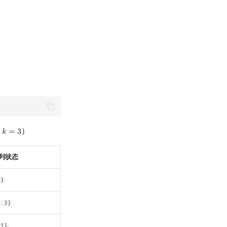
设
）
𝑘
=
3
k
=
3
列状态
1}
1 3}
-1}