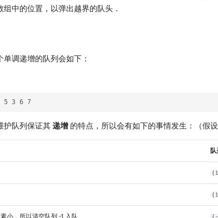
数组中的位置，以弹出越界的队头．
个单调递增的队列会如下：
维护队列保证其
递增
的特点，所以会有如下的事情发生：（假
队
{
{
元素小，所以清空队列 -1 入队
{