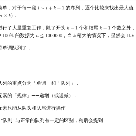
简单，对于每一段
的序列，逐个比较来找出最大值
𝑖
∼
𝑖
+
𝑘
−
1
i
∼
i
+
k
−
1
．
𝑛
×
𝑘
)
n
×
k
)
进行了大量重复工作，除了开头
个和结尾
个数之外，
𝑘
−
1
𝑘
−
1
k
−
1
k
−
1
中
的数据为
，当
稍大的情况下，显然会 TLE
1
0
0
%
𝑛
≤
1
0
0
0
0
0
0
𝑘
100
%
n
≤
1000000
k
是单调队列了．
队列的重点分为「单调」和「队列」．
元素的「规律」——递增（或递减）．
元素只能从队头和队尾进行操作．
中的 "队列" 与正常的队列有一定的区别，稍后会提到