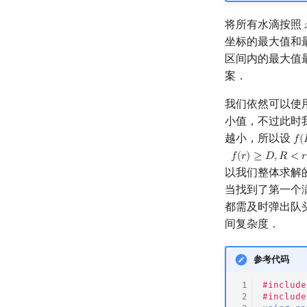
将所有水滴按照
坐标的最大值和
区间内的最大值
案．
我们依然可以使
小值，不过此时
越小，所以设
𝑓
(
f
(
R
𝑓
(
𝑟
)
≥
𝐷
,
𝑅
<
𝑟
以我们整体求解
当找到了第一个
都需及时弹出队
间复杂度．
参考代码
 1
#include
 2
#include