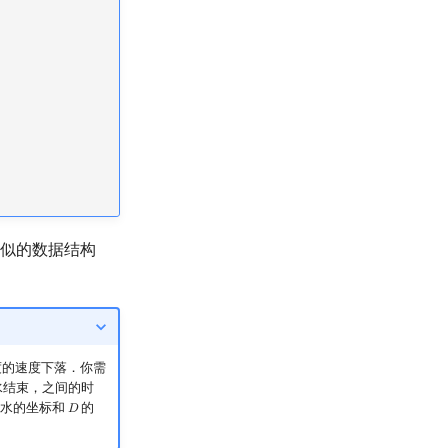
有类似的数据结构
度的速度下落．你需
水结束，之间的时
水的坐标和
的
𝐷
D