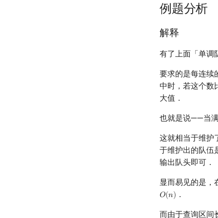
例题分析
解释
有了上面「单调
要求的是每连续
中时，若这个数
大值．
也就是说——当满
这就相当于维护
于维护出的队伍
输出队头即可．
显而易见的是，
．
𝑂
(
𝑛
)
O
(
n
)
而由于查询区间长