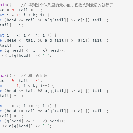
min
()
{
// 得到这个队列里的最小值，直接找到最后的就行了
ad
=
0
,
tail
=
-1
;
nt
i
=
1
;
i
<
k
;
i
++
)
{
e
(
head
<=
tail
&&
a
[
q
[
tail
]]
>=
a
[
i
])
tail
--
;
tail
]
=
i
;
nt
i
=
k
;
i
<=
n
;
i
++
)
{
e
(
head
<=
tail
&&
a
[
q
[
tail
]]
>=
a
[
i
])
tail
--
;
tail
]
=
i
;
e
(
q
[
head
]
<=
i
-
k
)
head
++
;
<<
a
[
q
[
head
]]
<<
' '
;
max
()
{
// 和上面同理
ad
=
0
,
tail
=
-1
;
nt
i
=
1
;
i
<
k
;
i
++
)
{
e
(
head
<=
tail
&&
a
[
q
[
tail
]]
<=
a
[
i
])
tail
--
;
tail
]
=
i
;
nt
i
=
k
;
i
<=
n
;
i
++
)
{
e
(
head
<=
tail
&&
a
[
q
[
tail
]]
<=
a
[
i
])
tail
--
;
tail
]
=
i
;
e
(
q
[
head
]
<=
i
-
k
)
head
++
;
<<
a
[
q
[
head
]]
<<
' '
;