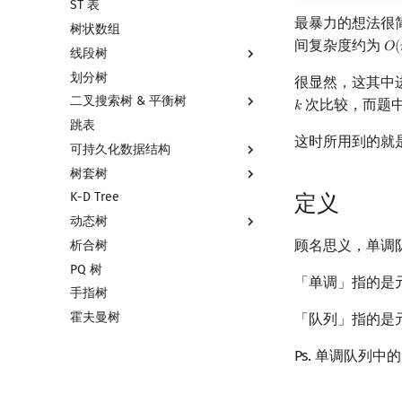
ST 表
左偏树
块状链表
最暴力的想法很
树状数组
树分块
间复杂度约为
𝑂
(
O
(
线段树
Sqrt Tree
划分树
线段树基础
很显然，这其中
二叉搜索树 & 平衡树
线段树合并 & 分裂
次比较，而题
𝑘
k
跳表
李超线段树
二叉搜索树 & 平衡树
这时所用到的就
可持久化数据结构
猫树
Treap
树套树
区间最值操作 & 区间历史最值
Splay 树
可持久化数据结构简介
K-D Tree
Kinetic Tournament Tree
WBLT
可持久化线段树
线段树套线段树
定义
动态树
替罪羊树
可持久化块状数组
平衡树套线段树
顾名思义，单调
析合树
笛卡尔树
可持久化平衡树
线段树套平衡树
Link Cut Tree
PQ 树
Size Balanced Tree
可持久化字典树
树状数组套权值线段树
全局平衡二叉树
「单调」指的是
手指树
AVL 树
可持久化可并堆
分块套树状数组
Euler Tour Tree
霍夫曼树
红黑树
Top Tree
「队列」指的是
左偏红黑树
Ps. 单调队列
AA 树