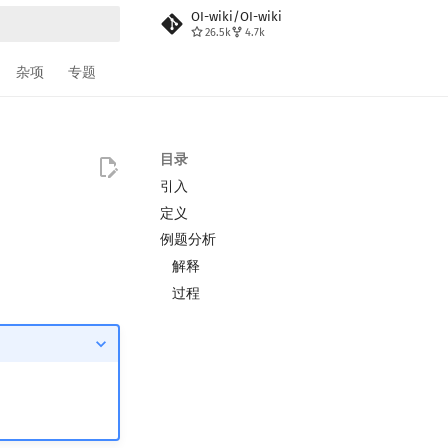
OI-wiki/OI-wiki
26.5k
4.7k
搜索
杂项
专题
目录
引入
定义
例题分析
解释
过程