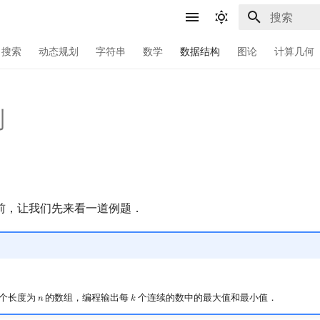
键入以开始
搜索
动态规划
字符串
数学
数据结构
图论
计算几何
列
前，让我们先来看一道例题．
个长度为
的数组，编程输出每
个连续的数中的最大值和最小值．
𝑛
𝑘
n
k