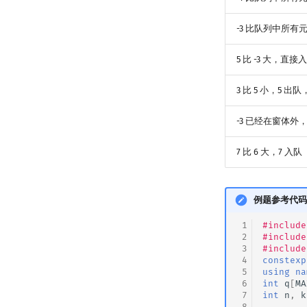
-3 比队列中所有
5 比 -3 大，直接
3 比 5 小，5 出队
-3 已经在窗体外，所
7 比 6 大，7 入队
例题参考代码
 1
#include
 2
#include
 3
#include
 4
constexp
 5
using
na
 6
int
q
[
MA
 7
int
n
,
k
 8