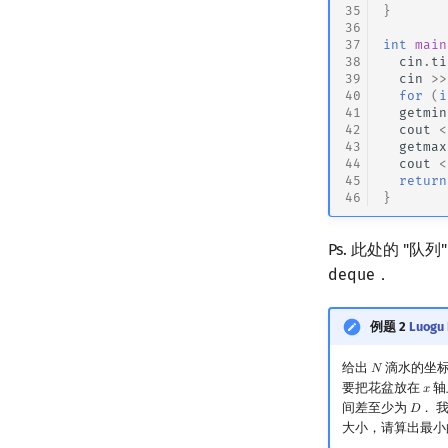
35
}
36
37
int
main
38
cin
.
ti
39
cin
>>
40
for
(
i
41
getmin
42
cout
<
43
getmax
44
cout
<
45
return
46
}
Ps. 此处的 
deque．
例题 2
Luogu 
给出
滴水的坐
𝑁
N
要把花盆放在
轴
𝑥
x
间差至少为
． 
𝐷
D
大小，请算出最小