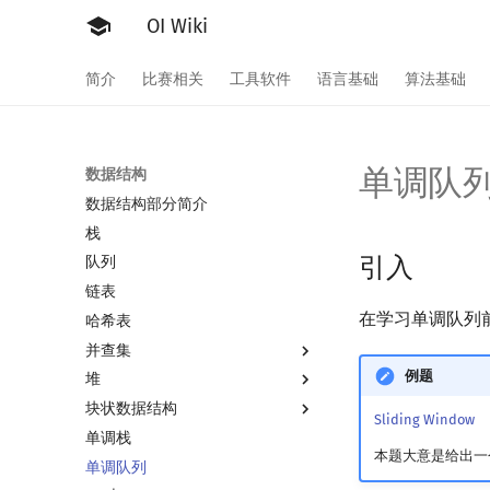
OI Wiki
简介
比赛相关
工具软件
语言基础
算法基础
单调队
数据结构
数据结构部分简介
栈
引入
队列
链表
在学习单调队列
哈希表
并查集
例题
堆
并查集
块状数据结构
并查集复杂度
堆简介
Sliding Window
单调栈
二叉堆
分块思想
本题大意是给出一
单调队列
配对堆
块状数组