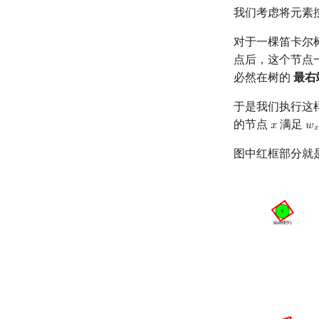
我们考虑将元素
对于一棵笛卡尔
点后，这个节点一
必然在树的
最右
于是我们执行这
的节点
满足
𝑥
𝑤
x
w
𝑥
图中红框部分就