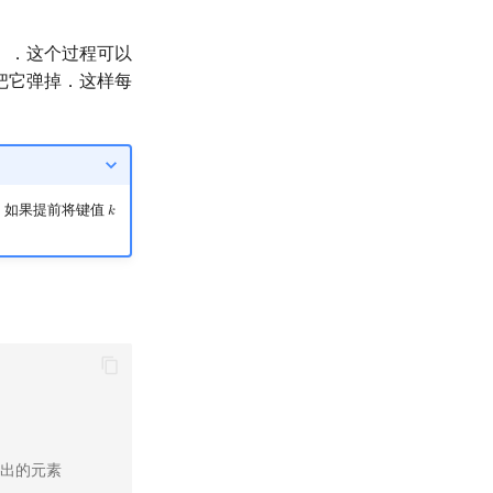
）．这个过程可以
把它弹掉．这样每
法，如果提前将键值
𝑘
k
弹出的元素