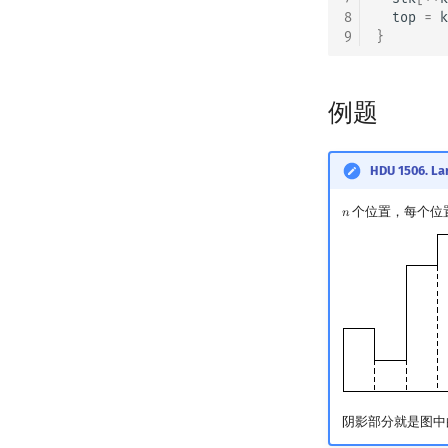
8
top
=
k
9
}
例题
HDU 1506. La
个位置，每个位
𝑛
n
阴影部分就是图中