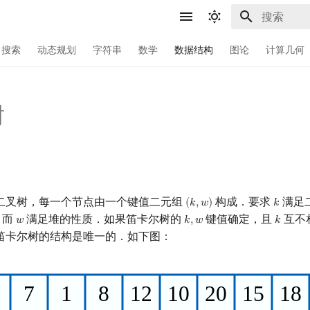
键入以开始
搜索
动态规划
字符串
数学
数据结构
图论
计算几何
树
二叉树，每一个节点由一个键值二元组
构成．要求
满足
(
𝑘
,
𝑤
)
𝑘
(
k
,
w
)
k
，而
满足堆的性质．如果笛卡尔树的
键值确定，且
互不
𝑤
𝑘
,
𝑤
𝑘
w
k
,
w
k
笛卡尔树的结构是唯一的．如下图：