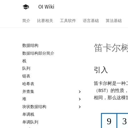
OI Wiki
简介
比赛相关
工具软件
语言基础
算法基础
笛卡尔
数据结构
数据结构部分简介
栈
引入
队列
链表
笛卡尔树是一种
哈希表
（BST）的性质
并查集
相同，那么这棵
堆
并查集
块状数据结构
并查集复杂度
堆简介
单调栈
二叉堆
分块思想
单调队列
配对堆
块状数组