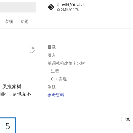
OI-wiki/OI-wiki
26.5k
4.7k
搜索
杂项
专题
目录
引入
单调栈构建笛卡尔树
过程
C++ 实现
二叉搜索树
例题
相同，
也互不
𝑤
w
参考资料