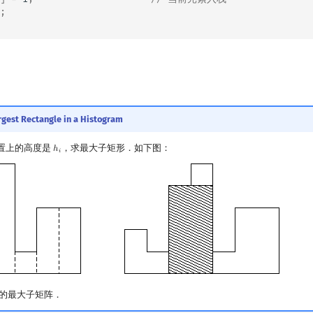
;
rgest Rectangle in a Histogram
置上的高度是
，求最大子矩形．如下图：
ℎ
h
i
𝑖
的最大子矩阵．