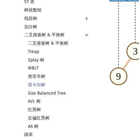
ST 表
左偏树
块状链表
树状数组
树分块
线段树
Sqrt Tree
划分树
线段树基础
二叉搜索树 & 平衡树
线段树合并 & 分裂
李超线段树
二叉搜索树 & 平衡树
猫树
Treap
区间最值操作 & 区间历史最值
Splay 树
Kinetic Tournament Tree
WBLT
替罪羊树
笛卡尔树
Size Balanced Tree
AVL 树
红黑树
左偏红黑树
AA 树
跳表