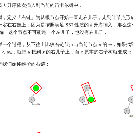
按
升序依次插入到当前的笛卡尔树中．
𝑘
k
树，定义「右链」为从根节点开始一直走右儿子，走到叶节点形
定在右链上．因为是按照满足 BST 性质的
升序插入，那么这
𝑘
k
端
．这个节点不可能是一个左儿子，也没有右儿子．
样一个过程，从下往上比较右链节点与当前节点
的
，如果找
𝑢
𝑤
u
w
，就把
接到
的右儿子上，而
原本的右子树就变成
<
𝑤
𝑢
𝑥
𝑥
𝑢
x
<
w
u
u
x
x
u
𝑢
是我们始终维护的右链：