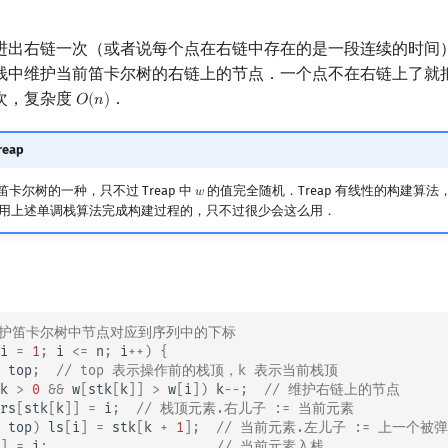
进出右链一次（或者说每个点在右链中存在的是一段连续的时间
栈中维护当前笛卡尔树的右链上的节点．一个点不在右链上了就
次，复杂度
．
𝑂
(
𝑛
)
O
(
n
)
eap
是笛卡尔树的一种，只不过 Treap 中
的值完全随机．Treap 有线性的构建算
𝑤
w
用上述单调栈算法完成构建过程的，只不过很少会这么用．
k 维护笛卡尔树中节点对应到序列中的下标
i
=
1
;
i
<=
n
;
i
++
)
{
top
;
// top 表示操作前的栈顶，k 表示当前栈顶
k
>
0
&&
w
[
stk
[
k
]]
>
w
[
i
])
k
--
;
// 维护右链上的节点
rs
[
stk
[
k
]]
=
i
;
// 栈顶元素.右儿子 := 当前元素
top
)
ls
[
i
]
=
stk
[
k
+
1
];
// 当前元素.左儿子 := 上一个被
]
=
i
;
// 当前元素入栈