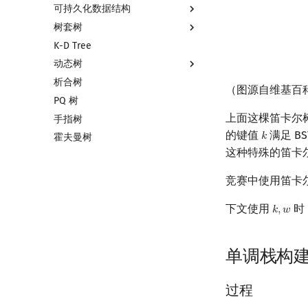
可持久化数据结构
树套树
可持久化数据结构简介
K-D Tree
可持久化线段树
线段树套线段树
动态树
可持久化块状数组
平衡树套线段树
析合树
可持久化平衡树
线段树套平衡树
Link Cut Tree
（图源自维基百
PQ 树
可持久化字典树
树状数组套权值线段树
全局平衡二叉树
上面这棵笛卡尔
手指树
可持久化可并堆
分块套树状数组
Euler Tour Tree
的键值
满足 B
𝑘
k
霍夫曼树
Top Tree
这种特殊的笛卡
竞赛中使用笛卡
下文使用
时
𝑘
,
𝑤
k
,
w
单调栈构
过程