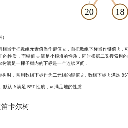
科）
树相当于把数组元素值当作键值
，而把数组下标当作键值
．
𝑤
𝑘
w
k
ST 的性质，而键值
满足小根堆的性质．同时根据二叉搜索树的
𝑤
w
尔树满足一棵子树内的下标是一个连续区间．
尔树时，常用数组下标作为二元组的键值
，数组下标
满足 BS
𝑘
𝑘
k
k
，默认
满足 BST 性质，
满足堆的性质．
𝑘
𝑤
k
w
建笛卡尔树