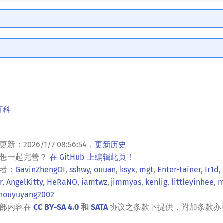
百科
更新：
2026/1/7 08:56:54
，
更新历史
？想一起完善？
在 GitHub 上编辑此页！
者：
GavinZhengOI
,
sshwy
,
ouuan
,
ksyx
,
mgt
,
Enter-tainer
,
Ir1d
,
r
,
AngelKitty
,
HeRaNO
,
iamtwz
,
jimmyas
,
kenlig
,
littleyinhee
,
m
houyuyang2002
全部内容在
CC BY-SA 4.0
和
SATA
协议之条款下提供，附加条款亦