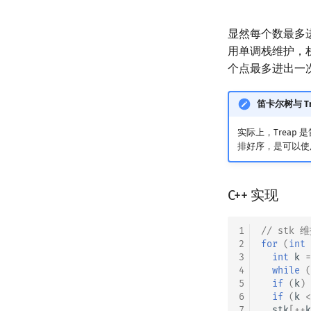
显然每个数最多
用单调栈维护，
个点最多进出一
笛卡尔树与 Tr
实际上，Treap 
排好序，是可以使
C++ 实现
1
// st
2
for
(
int
3
int
k
=
4
while
(
5
if
(
k
)
6
if
(
k
<
7
stk
[
++
k