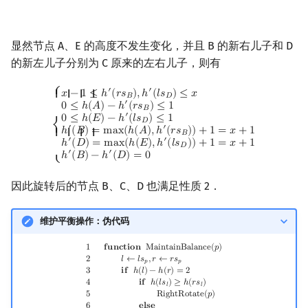
显然节点 A、E 的高度不发生变化，并且 B 的新右儿子和 D
的新左儿子分别为 C 原来的左右儿子，则有
{
x
−
1
≤
h
′
(
r
s
B
)
,
h
′
(
l
s
D
)
≤
x
0
≤
h
(
A
)
−
h
′
(
r
s
B
)
≤
1
0
≤
h
(
E
)
−
h
′
(
l
s
D
)
≤
1
h
′
(
B
)
=
m
⎧
′
′
𝑥
−
1
≤
ℎ
(
𝑟
𝑠
)
,
ℎ
(
𝑙
𝑠
)
≤
𝑥
{ { { {
𝐵
𝐷
′
0
≤
ℎ
(
𝐴
)
−
ℎ
(
𝑟
𝑠
)
≤
1
𝐵
′
0
≤
ℎ
(
𝐸
)
−
ℎ
(
𝑙
𝑠
)
≤
1
𝐷
′
′
⎨
ℎ
(
𝐵
)
=
m
a
x
(
ℎ
(
𝐴
)
,
ℎ
(
𝑟
𝑠
)
)
+
1
=
𝑥
+
1
{ { { {
𝐵
′
′
ℎ
(
𝐷
)
=
m
a
x
(
ℎ
(
𝐸
)
,
ℎ
(
𝑙
𝑠
)
)
+
1
=
𝑥
+
1
𝐷
′
′
ℎ
(
𝐵
)
−
ℎ
(
𝐷
)
=
0
⎩
因此旋转后的节点 B、C、D 也满足性质 2．
维护平衡操作：伪代码
1
function
MaintainBalance
(
p
)
2
l
←
l
s
p
,
r
←
r
s
p
3
if
h
(
l
)
−
h
(
r
)
=
2
4
if
h
(
l
s
l
)
≥
h
(
r
s
l
)
1
𝐟
𝐮
𝐧
𝐜
𝐭
𝐢
𝐨
𝐧
M
a
i
n
t
a
i
n
B
a
l
a
n
c
e
(
𝑝
)
2
𝑙
←
𝑙
𝑠
,
𝑟
←
𝑟
𝑠
𝑝
𝑝
3
𝐢
𝐟
ℎ
(
𝑙
)
−
ℎ
(
𝑟
)
=
2
4
𝐢
𝐟
ℎ
(
𝑙
𝑠
)
≥
ℎ
(
𝑟
𝑠
)
𝑙
𝑙
5
R
i
g
h
t
R
o
t
a
t
e
(
𝑝
)