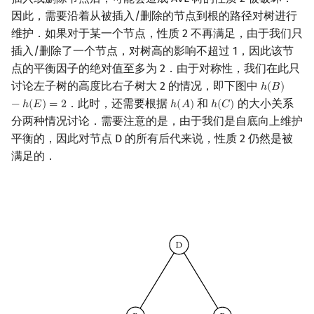
矩阵树定理
Min_25 筛
因此，需要沿着从被插入/删除的节点到根的路径对树进行
维护．如果对于某一个节点，性质 2 不再满足，由于我们只
LGV 引理
洲阁筛
插入/删除了一个节点，对树高的影响不超过 1，因此该节
点的平衡因子的绝对值至多为 2．由于对称性，我们在此只
最大团搜索算法
类欧几里德算法
讨论左子树的高度比右子树大 2 的情况，即下图中
ℎ
(
𝐵
)
h
(
B
)
−
h
(
E
)
=
．此时，还需要根据
和
的大小关系
−
ℎ
(
𝐸
)
=
2
ℎ
(
𝐴
)
ℎ
(
𝐶
)
h
(
A
)
h
(
C
)
支配树
Meissel–Lehmer 算法
分两种情况讨论．需要注意的是，由于我们是自底向上维护
平衡的，因此对节点 D 的所有后代来说，性质 2 仍然是被
图上随机游走
连分数
满足的．
Stern–Brocot 树与 Farey
二次域
Pell 方程