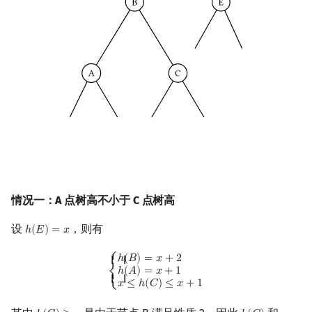
情况一：A 点树高不小于 C 点树高
设
，则有
ℎ
(
𝐸
)
=
𝑥
h
(
E
)
=
x
{
h
(
B
)
=
x
+
2
h
(
A
)
=
x
+
1
x
≤
h
(
C
)
≤
x
+
1
⎧
ℎ
(
𝐵
)
=
𝑥
+
2
{ {
ℎ
(
𝐴
)
=
𝑥
+
1
⎨
{ {
𝑥
≤
ℎ
(
𝐶
)
≤
𝑥
+
1
⎩