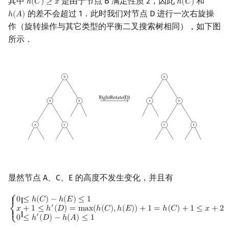
其中
是由于节点 B 满足性质 2，因此
和
ℎ
(
𝐶
)
≥
𝑥
ℎ
(
𝐶
)
h
(
C
)
≥
x
h
(
C
)
的差不会超过 1．此时我们对节点 D 进行一次右旋操
ℎ
(
𝐴
)
h
(
A
)
作（旋转操作与其它类型的平衡二叉搜索树相同），如下图
所示．
显然节点 A、C、E 的高度不发生变化，并且有
{
0
≤
h
(
C
)
−
h
(
E
)
≤
1
x
+
1
≤
h
′
(
D
)
=
max
(
h
(
C
)
,
h
(
E
)
)
+
1
=
h
(
C
)
+
1
≤
x
+
2
0
≤
h
′
(
D
)
−
⎧
0
≤
ℎ
(
𝐶
)
−
ℎ
(
𝐸
)
≤
1
{ {
′
𝑥
+
1
≤
ℎ
(
𝐷
)
=
m
a
x
(
ℎ
(
𝐶
)
,
ℎ
(
𝐸
)
)
+
1
=
ℎ
(
𝐶
)
+
1
≤
𝑥
+
2
⎨
{ {
′
0
≤
ℎ
(
𝐷
)
−
ℎ
(
𝐴
)
≤
1
⎩