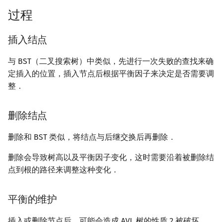
回文树
概率论
欧拉图
Kahan 求和
二次剩余
过程
序列自动机
博弈论
哈密顿图
珂朵莉树/颜色段均摊
阶 & 原根
插入结点
最小表示法
数值算法
二分图
空间优化简介
离散对数
与 BST（二叉搜索树）中类似，先进行一次失败的查找来确
定插入的位置，插入节点后根据平衡因子来决定是否需要调
Lyndon 分解
序理论
平面图
高次剩余 & 单位根
整．
Main–Lorentz 算法
杨氏矩阵
弦图
数论分块
删除结点
拟阵
图的着色
狄利克雷卷积
删除和 BST 类似，将结点与后继交换后再删除．
Berlekamp–Massey 算法
网络流
莫比乌斯反演
删除会导致树高以及平衡因子变化，这时需要沿着被删除结
点到根的路径来调整这种变化．
图的匹配
杜教筛
平衡的维护
Prüfer 序列
Powerful Number 筛
插入或删除节点后，可能会造成 AVL 树的性质 2 被破坏．