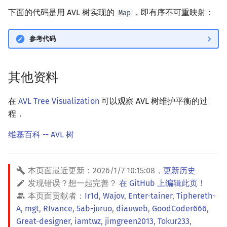
下面的代码是用 AVL 树实现的
，即有序不可重映射：
Map
参考代码
其他资料
在
AVL Tree Visualization
可以观察 AVL 树维护平衡的过
程．
维基百科 -- AVL 树
本页面最近更新：
2026/1/7 10:15:08
，
更新历史
发现错误？想一起完善？
在 GitHub 上编辑此页！
本页面贡献者：
Ir1d
,
Wajov
,
Enter-tainer
,
Tiphereth-
A
,
mgt
,
RIvance
,
5ab-juruo
,
diauweb
,
GoodCoder666
,
Great-designer
,
iamtwz
,
jimgreen2013
,
Tokur233
,