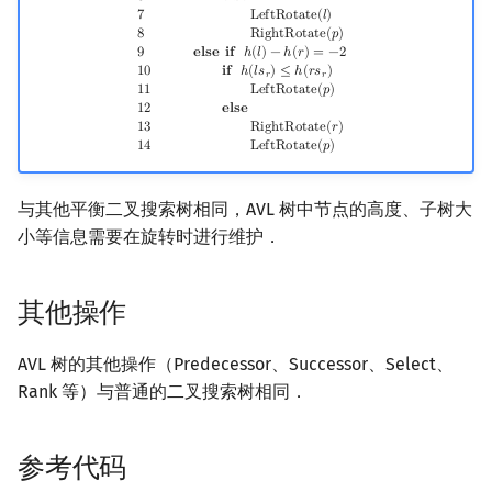
6
𝐞
𝐥
𝐬
𝐞
7
L
e
f
t
R
o
t
a
t
e
(
𝑙
)
8
R
i
g
h
t
R
o
t
a
t
e
(
𝑝
)
9
𝐞
𝐥
𝐬
𝐞
𝐢
𝐟
ℎ
(
𝑙
)
−
ℎ
(
𝑟
)
=
−
2
1
0
𝐢
𝐟
ℎ
(
𝑙
𝑠
)
≤
ℎ
(
𝑟
𝑠
)
𝑟
𝑟
1
1
L
e
f
t
R
o
t
a
t
e
(
𝑝
)
1
2
𝐞
𝐥
𝐬
𝐞
1
3
R
i
g
h
t
R
o
t
a
t
e
(
𝑟
)
1
4
L
e
f
t
R
o
t
a
t
e
(
𝑝
)
与其他平衡二叉搜索树相同，AVL 树中节点的高度、子树大
小等信息需要在旋转时进行维护．
其他操作
AVL 树的其他操作（Predecessor、Successor、Select、
Rank 等）与普通的二叉搜索树相同．
参考代码