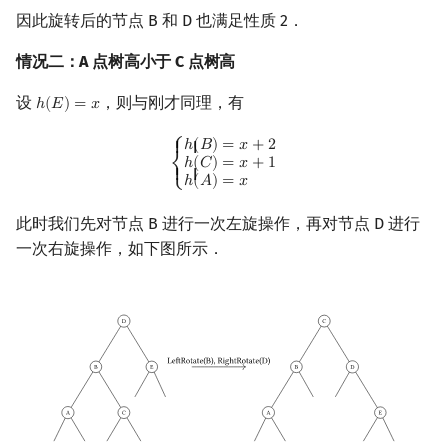
因此旋转后的节点 B 和 D 也满足性质 2．
情况二：A 点树高小于 C 点树高
设
，则与刚才同理，有
ℎ
(
𝐸
)
=
𝑥
h
(
E
)
=
x
{
h
(
B
)
=
x
+
2
h
(
C
)
=
x
+
1
h
(
A
)
=
x
⎧
ℎ
(
𝐵
)
=
𝑥
+
2
{ {
ℎ
(
𝐶
)
=
𝑥
+
1
⎨
{ {
ℎ
(
𝐴
)
=
𝑥
⎩
此时我们先对节点 B 进行一次左旋操作，再对节点 D 进行
一次右旋操作，如下图所示．