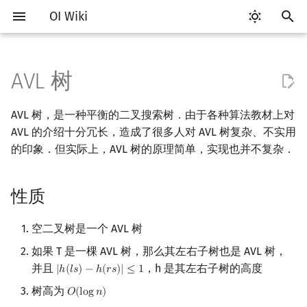
OI Wiki
键
入
AVL 树
Getting Started
比赛相关简介
工具软件简介
语言基础简介
算法基础简介
搜索部分简介
动态规划部分简介
字符串部分简介
数学部分简介
并查集
堆简介
分块思想
线段树基础
性质
可持久化数据结构简介
线段树套线段树
Link Cut Tree
图论部分简介
计算几何部分简介
杂项简介
RMQ
OI 赛事与赛制
题型概述
读入、输出优化
Vim
评测工具简介
Testlib 简介
Hello, World!
C++ 标准库简介
类
复杂度简介
排序简介
DP 优化简介
后缀数组简介
数字系统简介
数论基础
多项式与生成函数简介
排列组合
线性代数简介
线性规划基础
基本概念
基本概念
博弈论简介
插值
树基础
最短路
最小生成树
强连通分量
网络流简介
图匹配
离线算法简介
随机函数
以
AVL 树，是一种平衡的二叉搜索树．由于各种算法教材上对
开
关于本项目
赛事
代码编辑工具
C++ 基础
复杂度
DFS（搜索）
动态规划基础
字符串基础
布尔代数
并查集复杂度
二叉堆
块状数组
线段树合并 & 分裂
过程
可持久化线段树
平衡树套线段树
全局平衡二叉树
图论相关概念
二维计算几何基础
离散化
并查集应用
ICPC/CCPC 赛事与赛制
交互题
分段打表
Emacs
Arbiter
通用
C++ 语法基础
STL 容器
命名空间
均摊复杂度
选择排序
单调队列/单调栈优化
最优原地后缀排序算法
进位制
模算术简介
代数基本定理
抽屉原理
向量
单纯形法
群论
条件概率与独立性
公平组合游戏
数值积分
树的直径
差分约束
最小树形图
双连通分量
最大流
二分图最大匹配
CDQ 分治
随机化技巧
AVL 的介绍十分冗长，造成了很多人对 AVL 树复杂、不实用
始
的印象．但实际上，AVL 树的原理简单，实现也并不复杂．
如何参与
题型
评测工具
C++ 标准库
枚举
BFS（搜索）
记忆化搜索
标准库
数字系统
配对堆
块状链表
李超线段树
可持久化块状数组
线段树套平衡树
Euler Tour Tree
图的存储
三维计算几何基础
双指针
括号序列
插入结点
常见错误
VS Code
Cena
Generator
变量
STL 算法
值类别
冒泡排序
斜率优化
平衡三进制
素数
快速傅里叶变换
容斥原理
内积和外积
环论
随机变量
零和游戏
高斯消元
树的中心
k 短路
最小直径生成树
割点和桥
最小割
二分图最大权匹配
整体二分
爬山算法
搜
性质
OI Wiki 不是什么
学习路线
命令行
C++ 进阶
模拟
双向搜索
背包 DP
字符串匹配
位操作
左偏树
树分块
猫树
可持久化平衡树
树状数组套权值线段树
Top Tree
DFS（图论）
距离
离线算法
线段树与离线询问
删除结点
常见技巧
Atom
CCR Plus
Validator
运算
bitset
重载运算符
插入排序
四边形不等式优化
格雷码
最大公约数
快速数论变换
斐波那契数列
矩阵
域论
随机变量的数字特征
非公平组合游戏
牛顿迭代法
树的重心
同余最短路
圆方树
费用流
一般图最大匹配
莫队算法
模拟退火
索
格式手册
学习资源
命令行编译与调试
C++ 与其他常用语言的区别
递归 & 分治
启发式搜索
区间 DP
字符串哈希
二进制集合操作
Sqrt Tree
区间最值操作 & 区间历史最
可持久化字典树
分块套树状数组
BFS（图论）
Pick 定理
分数规划
平衡的维护
Eclipse
Lemon
Interactor
流程控制语句
string
引用
计数排序
Slope Trick 优化
欧拉函数
快速沃尔什变换
错位排列
初等变换
Schreier–Sims 算法
概率不等式
最近公共祖先
点/边连通度
上下界网络流
一般图最大权匹配
空二叉树是一个 AVL 树
值
如果 T 是一棵 AVL 树，那么其左右子树也是 AVL 树，
数学符号表
技巧
编译器
Pascal 转 C++ 急救
贪心
A*
DAG 上的 DP
字典树 (Trie)
高精度计算
可持久化可并堆
树上问题
三角剖分
随机化
情况一：A 点树高不小于 C
Notepad++
Checker
高级数据类型
pair
常量
基数排序
WQS 二分
筛法
Chirp Z 变换
卡特兰数
行列式
树链剖分
Stoer–Wagner 算法
稳定匹配
并且
，h 是其左右子树的高度
|
ℎ
(
𝑙
𝑠
)
−
ℎ
(
𝑟
𝑠
)
|
≤
1
|
h
(
l
s
)
−
h
(
r
s
)
|
≤
1
Kinetic Tournament Tree
点树高
树高为
𝑂
(
l
o
g
𝑛
)
O
(
log
n
)
F.A.Q.
出题
WSL (Windows 10)
Python 速成
排序
迭代加深搜索
树形 DP
前缀函数与 KMP 算法
快速幂
有向无环图
凸包
悬线法
Kate
函数
新版 C++ 特性
快速排序
状态设计优化
分解质因数
多项式牛顿迭代
斯特林数
线性空间
树上启发式合并