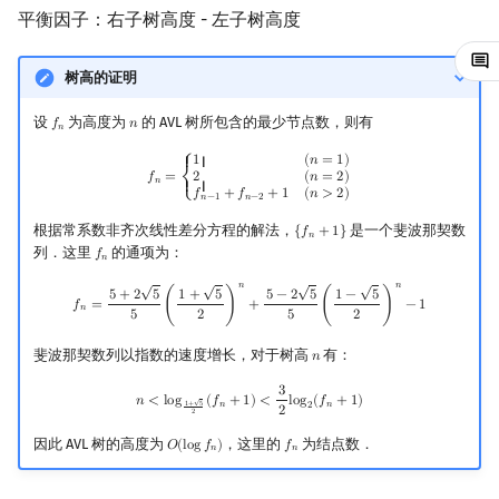
情况二：A 点树高小于 C
平衡因子：右子树高度 - 左子树高度
点树高
镜像站列表
Special Judge
Java 速成
前缀和 & 差分
IDA*
状压 DP
Boyer–Moore 算法
置换和排列
拓扑排序
扫描线
有限状态自动机
Dev-C++
文件操作
Lambda 表达式
归并排序
裴蜀定理 & 一次不定方程
多项式多点求值|快速插值
贝尔数
线性基
虚树
树高的证明
其他操作
致谢
Testlib
Java 进阶
二分
回溯法
数位 DP
Z 函数（扩展 KMP）
弧度制与坐标系
最短路问题
旋转卡壳
计算理论基础
CLion
pb_ds
堆排序
费马小定理 & 欧拉定理
多项式初等函数
伯努利数
线性映射
树分治
设
为高度为
的 AVL 树所包含的最少节点数，则有
𝑓
𝑛
f
n
n
𝑛
参考代码
Polygon
倍增
Dancing Links
插头 DP
AC 自动机
复数
生成树问题
半平面交
字节顺序
Geany
编译优化
桶排序
模逆元
常系数齐次线性递推
Entringer Number
特征多项式
动态树分治
f
n
=
{
1
(
n
=
1
)
2
(
n
=
2
)
f
n
−
1
+
f
n
−
2
+
1
(
n
>
2
)
⎧
1
(
𝑛
=
1
)
{ {
2
(
𝑛
=
2
)
𝑓
=
𝑛
⎨
{ {
𝑓
+
𝑓
+
1
(
𝑛
>
2
)
其他资料
OJ 工具
构造
Alpha–Beta 剪枝
计数 DP
后缀数组 (SA)
数论
斯坦纳树
平面最近点对
约瑟夫问题
Xcode
希尔排序
线性同余方程
多项式平移|连续点值平移
Eulerian Number
对角化
AHU 算法
⎩
𝑛
−
1
𝑛
−
2
根据常系数非齐次线性差分方程的解法，
是一个斐波那契数
{
𝑓
+
1
}
{
f
n
+
1
}
𝑛
LaTeX 入门
优化
动态 DP
后缀自动机 (SAM)
多项式与生成函数
拆点
随机增量法
表达式求值
GUIDE
锦标赛排序
中国剩余定理
符号化方法
分拆数
Jordan标准型
树哈希
列．这里
的通项为：
𝑓
f
n
𝑛
√
√
√
√
𝑛
𝑛
f
n
=
5
+
2
5
5
(
1
+
5
2
)
n
+
5
−
2
5
5
(
1
−
5
2
)
n
−
1
5
+
2
5
1
+
5
5
−
2
5
1
−
5
Git
概率 DP
后缀平衡树
组合数学
连通性相关
反演变换
在一台机器上规划任务
Sublime Text
Tim 排序
升幂引理
Lagrange 反演
范德蒙德卷积
树上随机游走
𝑓
=
(
)
+
(
)
−
1
𝑛
5
2
5
2
斐波那契数列以指数的速度增长，对于树高
有：
𝑛
n
DP 套 DP
广义后缀自动机
线性代数
环计数问题
计算几何杂项
主元素问题
CP Editor
排序相关 STL
阶乘取模
形式幂级数复合|复合逆
Pólya 计数
3
n
<
log
1
+
5
2
(
f
n
+
1
)
<
3
2
log
2
(
f
n
+
1
)
𝑛
<
l
o
g
(
𝑓
+
1
)
<
l
o
g
(
𝑓
+
1
)
√
𝑛
𝑛
2
1
+
5
2
DP 优化
后缀树
线性规划
最小环
Garsia–Wachs 算法
Code::Blocks
排序应用
卢卡斯定理
普通生成函数
图论计数
2
因此 AVL 树的高度为
，这里的
为结点数．
𝑂
(
l
o
g
𝑓
)
𝑓
O
(
log
f
n
)
f
n
𝑛
𝑛
其它 DP 方法
Manacher
抽象代数
2-SAT
15-puzzle
同余方程
指数生成函数